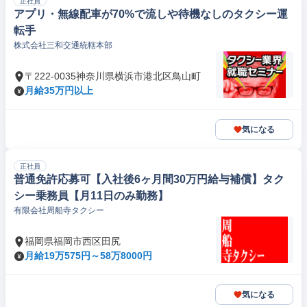
正社員
アプリ・無線配車が70%で流しや待機なしのタクシー運
転手
株式会社三和交通統轄本部
〒222-0035神奈川県横浜市港北区鳥山町
月給35万円以上
気になる
正社員
普通免許応募可【入社後6ヶ月間30万円給与補償】タク
シー乗務員【月11日のみ勤務】
有限会社周船寺タクシー
福岡県福岡市西区田尻
月給19万575円～58万8000円
気になる