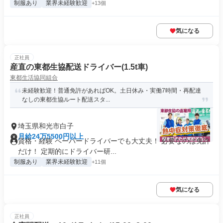
制服あり
業界未経験歓迎
+13個
気になる
正社員
産直の東都生協配送ドライバー(1.5t車)
東都生活協同組合
未経験歓迎！普通免許があればOK。土日休み・実働7時間・再配達
なしの東都生協ルート配送スタ...
埼玉県和光市白子
月給24万5500円以上
資格・経験 ペーパードライバーでも大丈夫！ 必要なのは免許
だけ！ 定期的にドライバー研...
制服あり
業界未経験歓迎
+11個
気になる
正社員