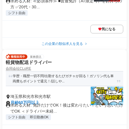
求める人材: ≪必須条件≫ ■普通免許（AT限定可）をお持ちの
方 ✅️20代・30...
シフト自由
気になる
この企業の類似求人を見る
業務委託
軽貨物配送ドライバー
合同会社CLoRE
学歴・職歴一切不問/出勤するたびガチャが回る！ガソリン代も車
両費もポイントで還元！/話しや...
埼玉県和光市和光市駅
月給60万円以上
求める人材: 免許だけでOK！後は変わりたい！という思いだけ
でOK ＜ドライバー未経...
シフト自由
即日勤務OK