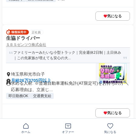
気になる
正社員
生協ドライバー
ＳＢＳゼンツウ株式会社
ファミリーカーみたいな小型トラック｜完全週休2日制｜土日休み
｜この先家族が増えても安心の大...
埼玉県和光市白子
月給26万3705円以上
求める人材: ※普通自動車運転免許(AT限定可)をお持ちの方 ＼
応募理由は、立派じ...
即日勤務OK
交通費支給
気になる
正社員
ホーム
オファー
気になる
カゴ台車の地場配送ドライバー