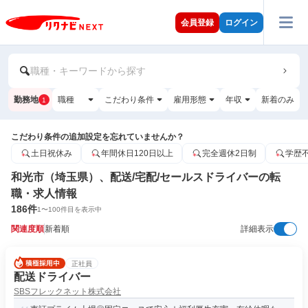
会員登録
ログイン
職種・キーワードから探す
勤務地
職種
こだわり条件
雇用形態
年収
新着のみ
1
こだわり条件の追加設定を忘れていませんか？
土日祝休み
年間休日120日以上
完全週休2日制
学歴
和光市（埼玉県）、配送/宅配/セールスドライバーの転
職・求人情報
186
件
1
〜
100
件目を表示中
関連度順
新着順
詳細表示
正社員
配送ドライバー
SBSフレックネット株式会社