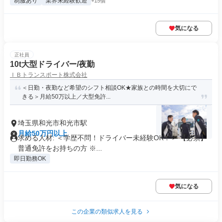
制服あり
業界未経験歓迎
+15個
気になる
正社員
10t大型ドライバー/夜勤
ＩＢトランスポート株式会社
＜日勤・夜勤など希望のシフト相談OK★家族との時間を大切にで
きる＞月給50万以上／大型免許...
埼玉県和光市和光市駅
月給50万円以上
求める人材: ＜学歴不問！ドライバー未経験OK！＞ 【必須】
普通免許をお持ちの方 ※...
即日勤務OK
気になる
この企業の類似求人を見る