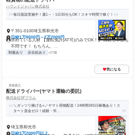
ハウンドジャパン株式会社
毎日面談実施中！週1～・1日30分もOK！スキマ時間で稼ぐ！
〒351-0100埼玉県和光市
日給1万8000円～2万2000円
求めている人材 【運転免許(AT可)のみでOK！】 経験も学歴も
不問です！ もちろん、...
制服あり
歩合給あり
+27個
気になる
業務委託
配送ドライバー(ヤマト運輸の委託)
株式会社SFプラム
＼ガッツリ稼げる⭐️／ヤマト荷物配送！24時間365日稼働あり！ス
タート資金ゼロ！経験・学...
埼玉県和光市
日給2万2000円以上