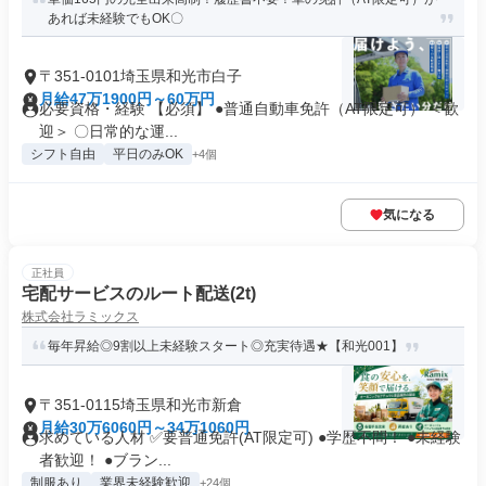
あれば未経験でもOK〇
〒351-0101埼玉県和光市白子
月給47万1900円～60万円
必要資格・経験 【必須】 ●普通自動車免許（AT限定可） ＜歓
迎＞ 〇日常的な運...
シフト自由
平日のみOK
+4個
気になる
正社員
宅配サービスのルート配送(2t)
株式会社ラミックス
毎年昇給◎9割以上未経験スタート◎充実待遇★【和光001】
〒351-0115埼玉県和光市新倉
月給30万6060円～34万1060円
求めている人材 ✅要普通免許(AT限定可) ●学歴不問！ ●未経験
者歓迎！ ●ブラン...
制服あり
業界未経験歓迎
+24個