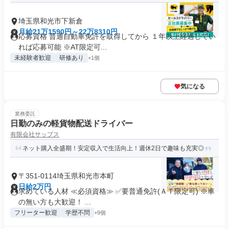
埼玉県和光市下新倉
月給21万1590円～22万8310円
応募資格 普通自動車免許を取得してから １年以上経過してい
れば応募可能 ※AT限定可...
未経験者歓迎
研修あり
+1個
気になる
業務委託
日勤のみの軽貨物配送ドライバー
有限会社サップス
ネット購入全盛期！安定収入で生活向上！週休2日で趣味も充実◎
〒351-0114埼玉県和光市本町
日給2万円
求めている人材 ≪必須資格≫ ✅要普通免許(ＡＴ限定可) ※車
の無い方も大歓迎！ ...
フリーター歓迎
学歴不問
+9個