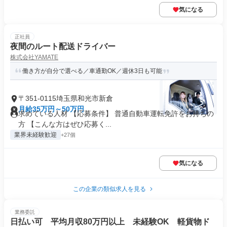
気になる
正社員
夜間のルート配送ドライバー
株式会社YAMATE
働き方が自分で選べる／車通勤OK／週休3日も可能
〒351-0115埼玉県和光市新倉
月給35万円～50万円
求めている人材 【応募条件】 普通自動車運転免許をお持ちの
方 【こんな方はぜひ応募く...
業界未経験歓迎
+27個
気になる
この企業の類似求人を見る
業務委託
日払い可 平均月収80万円以上 未経験OK 軽貨物ド