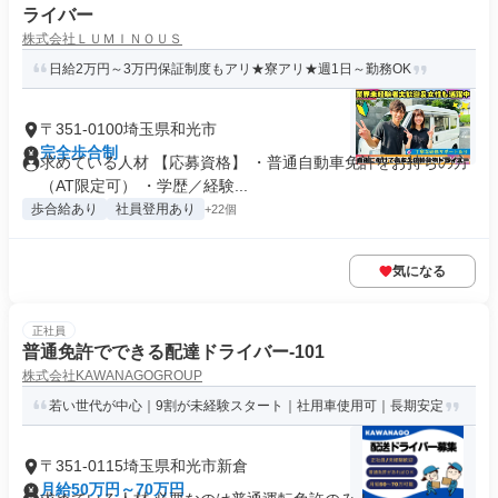
ライバー
株式会社ＬＵＭＩＮＯＵＳ
日給2万円～3万円保証制度もアリ★寮アリ★週1日～勤務OK
〒351-0100埼玉県和光市
完全歩合制
求めている人材 【応募資格】 ・普通自動車免許をお持ちの方
（AT限定可） ・学歴／経験...
歩合給あり
社員登用あり
+22個
気になる
正社員
普通免許でできる配達ドライバー-101
株式会社KAWANAGOGROUP
若い世代が中心｜9割が未経験スタート｜社用車使用可｜長期安定
〒351-0115埼玉県和光市新倉
月給50万円～70万円