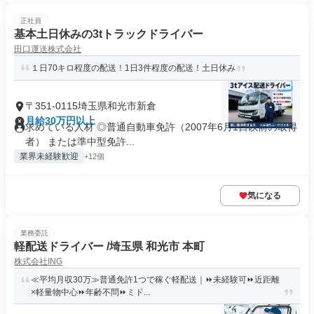
正社員
基本土日休みの3tトラックドライバー
田口運送株式会社
１日70キロ程度の配送！1日3件程度の配送！土日休み
〒351-0115埼玉県和光市新倉
月給30万円以上
求めている人材 ◎普通自動車免許（2007年6月1日以前の取得
者） または準中型免許...
業界未経験歓迎
+12個
気になる
業務委託
軽配送ドライバー /埼玉県 和光市 本町
株式会社ING
≪平均月収30万≫普通免許1つで稼ぐ軽配送｜⏩未経験可⏩近距離
×軽量物中心⏩年齢不問⏩ミド...