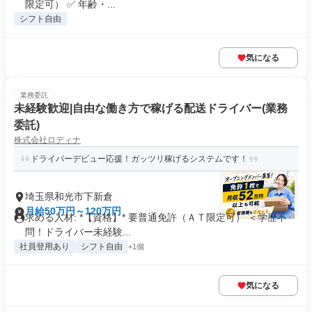
限定可） ✅ 年齢・...
シフト自由
気になる
業務委託
未経験歓迎|自由な働き方で稼げる配送ドライバー(業務
委託)
株式会社ロディナ
ドライバーデビュー応援！ガッツリ稼げるシステムです！
埼玉県和光市下新倉
月給50万円～120万円
求める人材: *【資格】* 要普通免許（ＡＴ限定可） ＜学歴不
問！ドライバー未経験...
社員登用あり
シフト自由
+1個
気になる