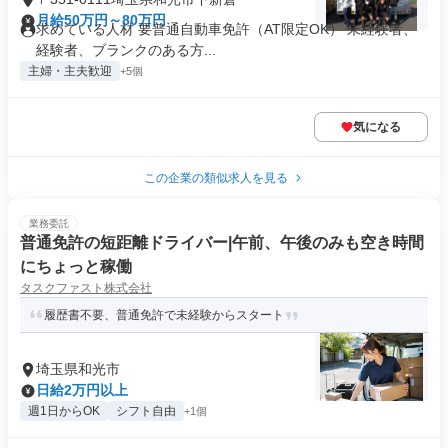
月給50万円～80万円
求めている人材 要普通自動車免許（AT限定OK） 未経験者、
経験者、ブランクのある方...
主婦・主夫歓迎
+5個
気になる
この企業の類似求人を見る
業務委託
普通免許の短距離ドライバー|午前、午後のみも空き時間
にちょっと稼働
タスクファスト株式会社
履歴書不要、普通免許で未経験からスタート
埼玉県和光市
日給2万円以上
週1日からOK
シフト自由
+1個