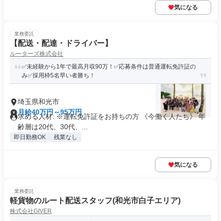
気になる
業務委託
【配送・配達・ドライバー】
ルーターズ株式会社
✅未経験から1年で最高月収90万！✅応募条件は普通運転免許証の
み✅採用枠5名早い者勝ち！
埼玉県和光市
月給40万円～95万円
求める人材: ※運転免許証をお持ちの方 《今働く人たち》 年
齢層は20代、30代、...
即日勤務OK
残業なし
気になる
業務委託
軽貨物のルート配送スタッフ(和光市白子エリア)
株式会社GIVER