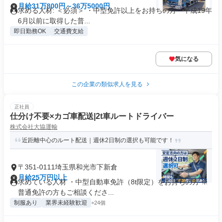
月給31万800円～36万5000円
求める人材: ＜必須＞ ・中型免許以上をお持ちの方 └平成19年
6月以前に取得した普...
即日勤務OK
交通費支給
気になる
この企業の類似求人を見る
正社員
仕分け不要×カゴ車配送|2t車ルートドライバー
株式会社大協運輸
近距離中心のルート配送｜週休2日制の選択も可能です！
〒351-0111埼玉県和光市下新倉
月給25万円以上
求めている人材 ・中型自動車免許（8t限定）をお持ちの方 ※
普通免許の方もご相談くださ...
制服あり
業界未経験歓迎
+24個