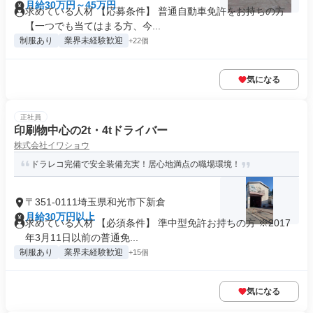
月給30万円～45万円
求めている人材 【応募条件】 普通自動車免許をお持ちの方
【一つでも当てはまる方、今...
制服あり
業界未経験歓迎
+22個
気になる
正社員
印刷物中心の2t・4tドライバー
株式会社イワショウ
ドラレコ完備で安全装備充実！居心地満点の職場環境！
〒351-0111埼玉県和光市下新倉
月給30万円以上
求めている人材 【必須条件】 準中型免許お持ちの方 ※2017
年3月11日以前の普通免...
制服あり
業界未経験歓迎
+15個
気になる