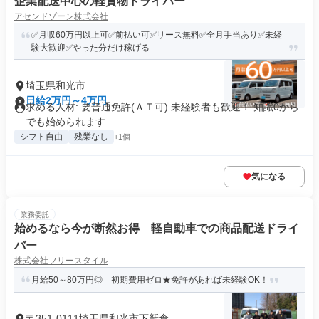
企業配送中心の軽貨物ドライバー
アセンドゾーン株式会社
✅月収60万円以上可✅前払い可✅リース無料✅全月手当あり✅未経
験大歓迎✅やった分だけ稼げる
埼玉県和光市
日給2万円～4万円
求める人材: 要普通免許(ＡＴ可) 未経験者も歓迎！ 知識0から
でも始められます ...
シフト自由
残業なし
+1個
気になる
業務委託
始めるなら今が断然お得 軽⾃動⾞での商品配送ドライ
バー
株式会社フリースタイル
月給50～80万円◎ 初期費用ゼロ★免許があれば未経験OK！
〒351-0111埼玉県和光市下新倉