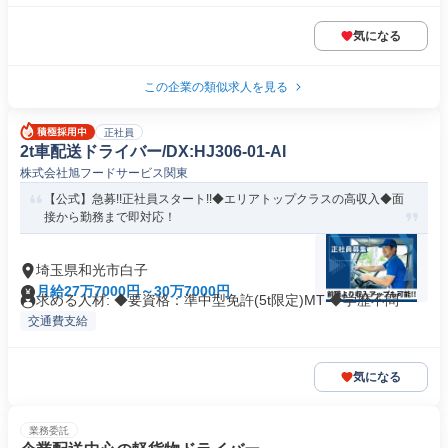
気になる
この企業の類似求人を見る
正社員
2t車配送ドライバー/DX:HJ306-01-AI
株式会社旭フードサービス関東
【公式】急募!!正社員スタート!!◆エリアトップクラスの高収入◆面
接から勤務まで即対応！
埼玉県和光市白子
月給27万7000円～30万7000円
求める人材: ◆要資格：準中型免許(5t限定)MT ◆学歴不問
交通費支給
気になる
業務委託