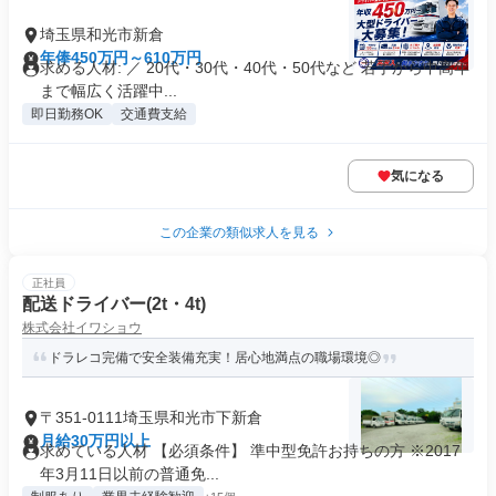
埼玉県和光市新倉
年俸450万円～610万円
求める人材: ／ 20代・30代・40代・50代など 若手から中高年
まで幅広く活躍中...
即日勤務OK
交通費支給
気になる
この企業の類似求人を見る
正社員
配送ドライバー(2t・4t)
株式会社イワショウ
ドラレコ完備で安全装備充実！居心地満点の職場環境◎
〒351-0111埼玉県和光市下新倉
月給30万円以上
求めている人材 【必須条件】 準中型免許お持ちの方 ※2017
年3月11日以前の普通免...