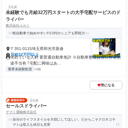
正社員
未経験でも月給32万円スタートの大手宅配サービスのド
ライバー
株式会社ｓｍｔ
軽自動車で始めやすい!!５0代やシニアも即戦力
〒351-0115埼玉県和光市新倉
月給32万円以上
求めている人材 要普通自動車免許 ※自動車整備資格所持者別
途手当有 ｢宅配に興味はあ...
業界未経験歓迎
+9個
気になる
正社員
セールスドライバー
ヤマト運輸株式会社
自分のライフスタイルを大切にしてほしい。だからこそクロネコヤ
マトは収入も休日も充実