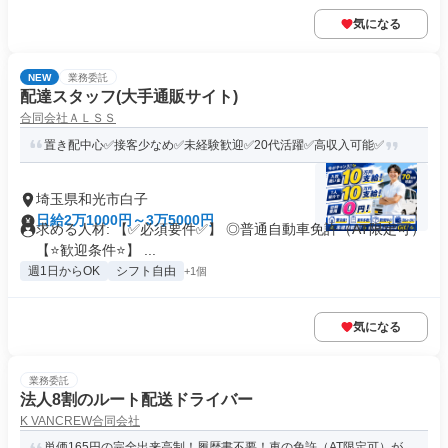
気になる
NEW
業務委託
配達スタッフ(大手通販サイト)
合同会社ＡＬＳＳ
置き配中心✅接客少なめ✅未経験歓迎✅20代活躍✅高収入可能✅
埼玉県和光市白子
日給2万1000円～3万5000円
求める人材: 【✅必須要件✅】 ◎普通自動車免許（AT限定可）
【⭐歓迎条件⭐】 ...
週1日からOK
シフト自由
+1個
気になる
業務委託
法人8割のルート配送ドライバー
K VANCREW合同会社
単価165円の完全出来高制！履歴書不要！車の免許（AT限定可）が