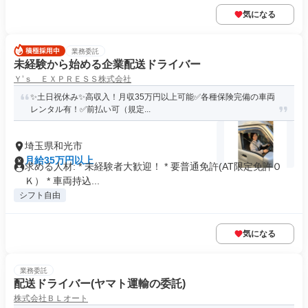
気になる
業務委託
未経験から始める企業配送ドライバー
Ｙ’ｓ ＥＸＰＲＥＳＳ株式会社
✨土日祝休み✨高収入！月収35万円以上可能✅各種保険完備の車両
レンタル有！✅前払い可（規定...
埼玉県和光市
月給35万円以上
求める人材: * 未経験者大歓迎！ * 要普通免許(AT限定免許Ｏ
Ｋ） * 車両持込...
シフト自由
気になる
業務委託
配送ドライバー(ヤマト運輸の委託)
株式会社ＢＬオート