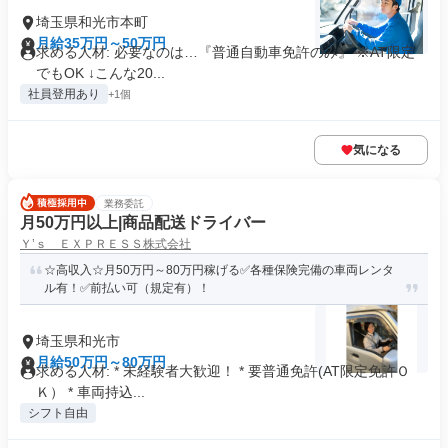
埼玉県和光市本町
月給35万円～50万円
求める人材: 必要なのは…『普通自動車免許のみ』 ※AT限定
でもOK ↓こんな20...
社員登用あり
+1個
気になる
業務委託
月50万円以上|商品配送ドライバー
Ｙ’ｓ ＥＸＰＲＥＳＳ株式会社
☆高収入☆月50万円～80万円稼げる✅各種保険完備の車両レンタ
ル有！✅前払い可（規定有）！
埼玉県和光市
月給50万円～80万円
求める人材: * 未経験者大歓迎！ * 要普通免許(AT限定免許Ｏ
Ｋ） * 車両持込...
シフト自由