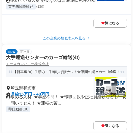
求めている人材 必要なのは普通運転免許のみ！
業界未経験歓迎
+13個
気になる
この企業の類似求人を見る
NEW
正社員
大手運送センターのカーゴ輸送(4t)
エースカンパニー株式会社
【新車追加】手積み・手卸しほぼナシ！倉庫間の楽々カーゴ輸送！
埼玉県和光市
月給35万円～40万円
求める人材: ★学歴不問！ ★転職回数や正社員経験なども一切
問いません！ ★運転の苦...
即日勤務OK
気になる