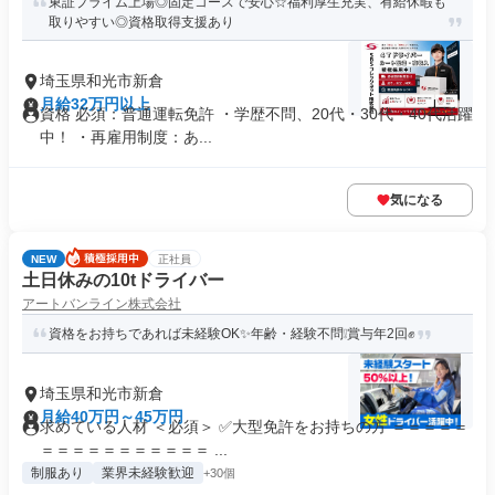
東証プライム上場◎固定コースで安心☆福利厚生充実、有給休暇も
取りやすい◎資格取得支援あり
埼玉県和光市新倉
月給32万円以上
資格 必須：普通運転免許 ・学歴不問、20代・30代・40代活躍
中！ ・再雇用制度：あ...
気になる
NEW
正社員
土日休みの10tドライバー
アートバンライン株式会社
資格をお持ちであれば未経験OK✨年齢・経験不問❕賞与年2回✊
埼玉県和光市新倉
月給40万円～45万円
求めている人材 ＜必須＞ ✅大型免許をお持ちの方 ＝＝＝＝＝
＝＝＝＝＝＝＝＝＝＝＝ ...
制服あり
業界未経験歓迎
+30個