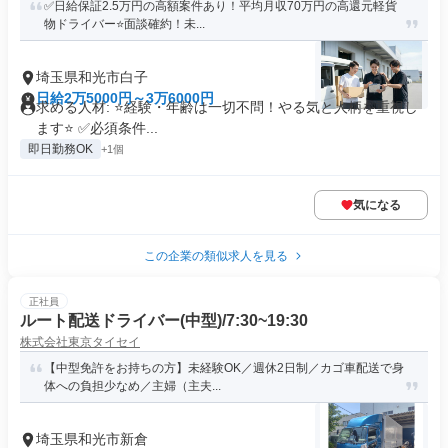
✅日給保証2.5万円の高額案件あり！平均月収70万円の高還元軽貨
物ドライバー⭐面談確約！未...
埼玉県和光市白子
日給2万5000円～3万6000円
求める人材: ⭐️経験・年齢は一切不問！やる気と人柄を重視し
ます⭐️ ✅️必須条件...
即日勤務OK
+1個
気になる
この企業の類似求人を見る
正社員
ルート配送ドライバー(中型)/7:30~19:30
株式会社東京タイセイ
【中型免許をお持ちの方】未経験OK／週休2日制／カゴ車配送で身
体への負担少なめ／主婦（主夫...
埼玉県和光市新倉