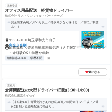
業務委託
オフィス用品配送 軽貨物ドライバー
株式会社 ラストワンマイル・パートナーズ
完全出来高制／月50万以上／持戻り少なく稼げる！／前払い制度
あり！
〒351-0101埼玉県和光市白子
完全歩合制
応募資格 ＼普通自動車運転免許（ＡＴ限定可）があればOK／
・未経験OK！学歴や年齢...
給料前払いOK
学歴不問
+5個
気になる
正社員
倉庫間配送の大型ドライバー/日勤(3:30~14:00)
株式会社東京タイセイ
【未経験OK】普通免許があれば応募可／年間休日120日以上／週
休2日制／近距離配送で泊まり...