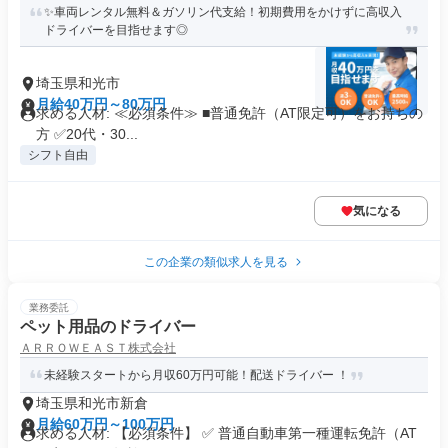
✨車両レンタル無料＆ガソリン代支給！初期費用をかけずに高収入
ドライバーを目指せます◎
埼玉県和光市
月給40万円～80万円
求める人材: ≪必須条件≫ ■普通免許（AT限定可）をお持ちの
方 ✅️20代・30...
シフト自由
気になる
この企業の類似求人を見る
業務委託
ペット用品のドライバー
ＡＲＲＯＷＥＡＳＴ株式会社
未経験スタートから月収60万円可能！配送ドライバー ！
埼玉県和光市新倉
月給60万円～100万円
求める人材: 【必須条件】 ✅ 普通自動車第一種運転免許（AT