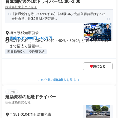
倉庫間配送の10tドライバー/15:00~2:00
株式会社東京タイセイ
【普通免許を持っていればOK】未経験OK／免許取得費用はすべて
会社負担／週休2日制／近距離...
埼玉県和光市新倉
月給35万5000円～45万円
求める人材: ／ 20代・30代・40代・50代など 若手から中高年
まで幅広く活躍中...
即日勤務OK
交通費支給
気になる
この企業の類似求人を見る
正社員
建築資材の配送ドライバー
恒生運輸株式会社
〒351-0104埼玉県和光市