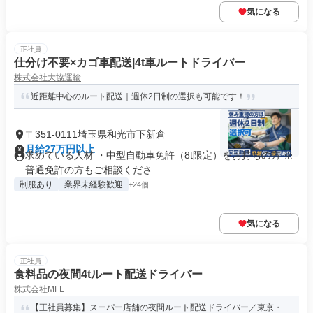
気になる
正社員
仕分け不要×カゴ車配送|4t車ルートドライバー
株式会社大協運輸
近距離中心のルート配送｜週休2日制の選択も可能です！
〒351-0111埼玉県和光市下新倉
月給27万円以上
求めている人材 ・中型自動車免許（8t限定）をお持ちの方 ※
普通免許の方もご相談くださ...
制服あり
業界未経験歓迎
+24個
気になる
正社員
食料品の夜間4tルート配送ドライバー
株式会社MFL
【正社員募集】スーパー店舗の夜間ルート配送ドライバー／東京・