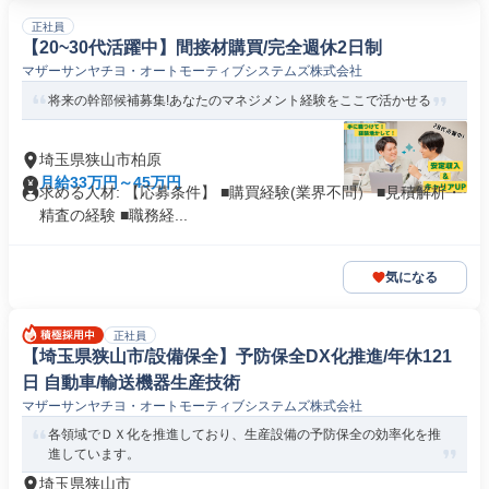
正社員
【20~30代活躍中】間接材購買/完全週休2日制
マザーサンヤチヨ・オートモーティブシステムズ株式会社
将来の幹部候補募集!あなたのマネジメント経験をここで活かせる
埼玉県狭山市柏原
月給33万円～45万円
求める人材: 【応募条件】 ■購買経験(業界不問） ■見積解析・
精査の経験 ■職務経...
気になる
正社員
【埼玉県狭山市/設備保全】予防保全DX化推進/年休121
日 自動車/輸送機器生産技術
マザーサンヤチヨ・オートモーティブシステムズ株式会社
各領域でＤＸ化を推進しており、生産設備の予防保全の効率化を推
進しています。
埼玉県狭山市