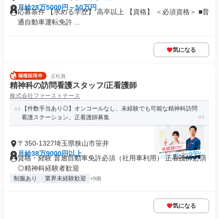
月給28万5000円～50万円
応募条件 【求める学歴】 高卒以上 【資格】 ＜必須資格＞ ■普
通自動車運転免許 ...
気になる
正社員
精神科の訪問看護スタッフ/正看護師
株式会社ファーストナース
【件数手当あり◎】オンコールなし、未経験でも可能な精神科訪問
看護ステーション。正看護師募集
〒350-1327埼玉県狭山市笹井
月給38万9000円以上
資格・経験 普通自動車免許必須（社用車利用） 正看護師必須
◎精神科経験者歓迎
制服あり
業界未経験歓迎
+9個
気になる