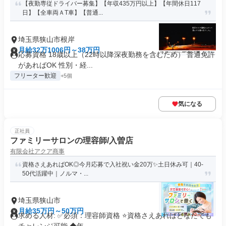
【夜勤専従ドライバー募集】【年収435万円以上】【年間休日117
日】【全車両ＡT車】【普通...
埼玉県狭山市根岸
月給32万1006円～38万円
応募資格 18歳以上（22時以降深夜勤務を含むため） 普通免許
があればOK 性別・経...
フリーター歓迎
+5個
気になる
正社員
ファミリーサロンの理容師/入曽店
有限会社アクア商事
資格さえあればOK◎今月応募で入社祝い金20万✨️土日休み可｜40-
50代活躍中｜ノルマ・...
埼玉県狭山市
月給35万円～50万円
求める人材: ✅必須：理容師資格 ⭐️資格さえあればどなたでも