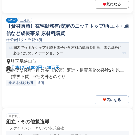
気になる
NEW
正社員
【資材購買】在宅勤務有/安定のニッチトップ/再エネ・通
信など成長事業 原材料購買
株式会社タムラ製作所
国内で強固なシェアを誇る電子化学材料の購買を担当。電気基板に
必須なため、AIデータセンター...
埼玉県狭山市
月給27万6000円～48万円
必要な経験・能力等 【必須】調達・購買業務の経験2年以上
(業界不問) ※社内外とのやり...
業界未経験歓迎
+5個
気になる
正社員
組立・その他製造職
エヌケイエンジニアリング株式会社