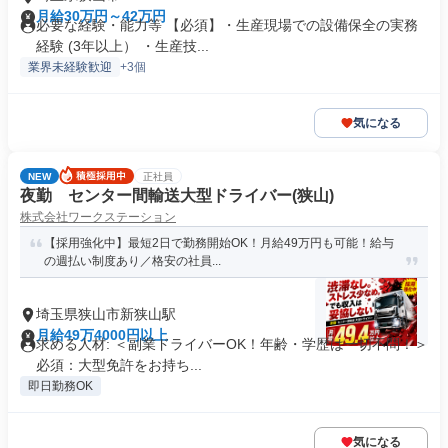
月給30万円～42万円
必要な経験・能力等 【必須】・生産現場での設備保全の実務
経験 (3年以上） ・生産技...
業界未経験歓迎
+3個
気になる
NEW
正社員
夜勤 センター間輸送大型ドライバー(狭山)
株式会社ワークステーション
【採用強化中】最短2日で勤務開始OK！月給49万円も可能！給与
の週払い制度あり／格安の社員...
埼玉県狭山市新狭山駅
月給49万4000円以上
求める人材: ＜副業ドライバーOK！年齢・学歴は一切不問！＞
必須：大型免許をお持ち...
即日勤務OK
気になる