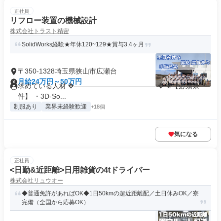
正社員
リフロー装置の機械設計
株式会社トラスト精密
SolidWorks経験★年休120~129★賞与3.4ヶ月
〒350-1328埼玉県狭山市広瀬台
月給24万円～50万円
求めている人材 ✥─────────────────✥ ✬【必須条
件】 ・3D-So...
制服あり
業界未経験歓迎
+18個
気になる
正社員
<日勤&近距離>日用雑貨の4tドライバー
株式会社リュウオー
◆普通免許があればOK◆1日50kmの超近距離配／土日休みOK／寮
完備（全国から応募OK）