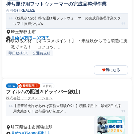
持ち運び用フットウォーマーの完成品整理作業
合同会社REALIZE
《残業少なめ》持ち運び用フットウォーマーの完成品整理作業スタ
ッフ！負担少なめ♪
埼玉県狭山市
月給34万円～37万円
求める人材: 【オススメポイント】 ・未経験からでも製造に挑
戦できる！ ・コツコツ、...
即日勤務OK
交通費支給
気になる
NEW
正社員
フィルムの配送2tドライバー(狭山)
株式会社ワークステーション
【旧普通免許があれば実務未経験OK！】積極採用中！最短2日で採
用実績あり！給与週払い制度／...
埼玉県狭山市新狭山駅
月給36万4000円以上