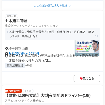
この企業の類似求人を見る
派遣社員
土木施工管理
株式会社ウィルオブ・コンストラクション
経験者募集／資格手当最大月8万円・残業代全額／月給35万～55万
／転勤・単身赴任なし
埼玉県狭山市
月給35万円～55万円
資格 ●土木施工管理の実務経験が3年以上ある方 ●普通自動車
運転免許をお持ちの方（AT...
無期雇用派遣
+20個
気になる
正社員
【残業代100%支給】大型|夜間配送ドライバー(10t)
アサヒロジスティクス株式会社