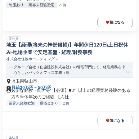
制服あり
業界未経験歓迎
+21個
気になる
正社員
埼玉【経理(将来の幹部候補)】年間休日120日/土日祝休
み-地場企業で安定基盤 - 経理/財務事務
株式会社住協ホールディングス
グループ会社（住協建設株式会社）の管理部門にて、経理業務を中
心としたバックオフィス業務（総...
埼玉県狭山市
月給30万円～50万円
必要な経験・能力等 【必須】■3年以上の経理実務経験のある
方※単体年次のご経験 【入社...
業界未経験歓迎
退職金あり
+2個
気になる
正社員