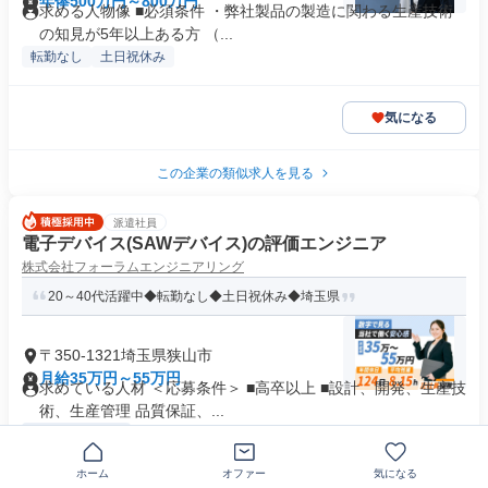
年俸500万円～800万円
求める人物像 ■必須条件 ・弊社製品の製造に関わる生産技術
の知見が5年以上ある方 （...
転勤なし
土日祝休み
気になる
この企業の類似求人を見る
派遣社員
電子デバイス(SAWデバイス)の評価エンジニア
株式会社フォーラムエンジニアリング
20～40代活躍中◆転勤なし◆土日祝休み◆埼玉県
〒350-1321埼玉県狭山市
月給35万円～55万円
求めている人材 ＜応募条件＞ ■高卒以上 ■設計、開発、生産技
術、生産管理 品質保証、...
業界未経験歓迎
+20個
ホーム
オファー
気になる