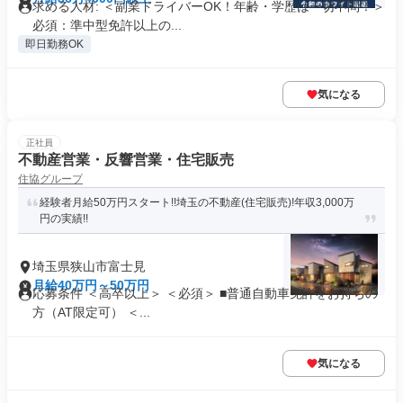
求める人材: ＜副業ドライバーOK！年齢・学歴は一切不問！＞
必須：準中型免許以上の...
即日勤務OK
気になる
正社員
不動産営業・反響営業・住宅販売
住協グループ
経験者月給50万円スタート!!埼玉の不動産(住宅販売)!年収3,000万
円の実績!!
埼玉県狭山市富士見
月給40万円～50万円
応募条件 ＜高卒以上＞ ＜必須＞ ■普通自動車免許をお持ちの
方（AT限定可） ＜...
気になる