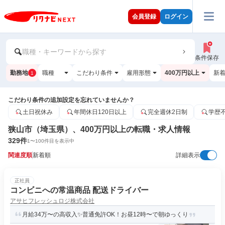
会員登録
ログイン
職種・キーワードから探す
条件保存
勤務地
職種
こだわり条件
雇用形態
400万円以上
新
1
こだわり条件の追加設定を忘れていませんか？
土日祝休み
年間休日120日以上
完全週休2日制
学歴
狭山市（埼玉県）、400万円以上の転職・求人情報
329
件
1
〜
100
件目を表示中
関連度順
新着順
詳細表示
正社員
コンビニへの常温商品 配送ドライバー
アサヒフレッシュロジ株式会社
月給34万〜の高収入✨普通免許OK！お昼12時〜で朝ゆっくり