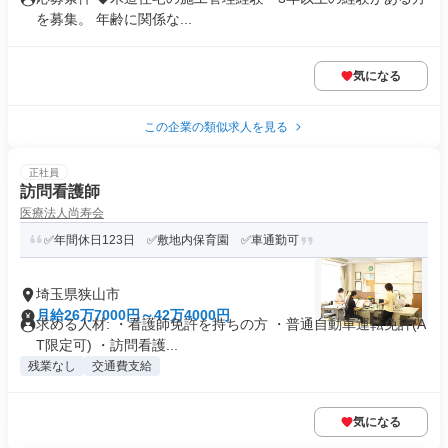
を募集。 年齢に関係な...
気になる
この企業の類似求人を見る
正社員
訪問看護師
医療法人尚寿会
✅年間休日123日 ✅敷地内保育園 ✅車通勤可
埼玉県狭山市
月給26万7000円～42万4000円
求める人材: ・看護師免許を持ちの方 ・普通自動車運転免許(A
T限定可) ・訪問看護...
残業なし
交通費支給
気になる