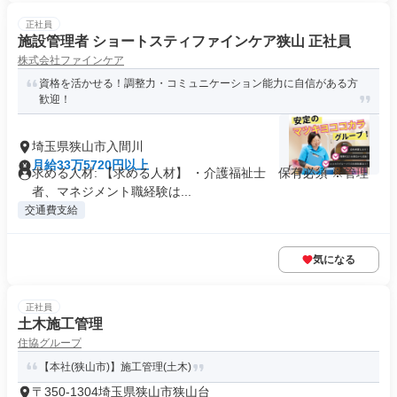
正社員
施設管理者 ショートスティファインケア狭山 正社員
株式会社ファインケア
資格を活かせる！調整力・コミュニケーション能力に自信がある方
歓迎！
埼玉県狭山市入間川
月給33万5720円以上
求める人材: 【求める人材】 ・介護福祉士 保有必須 ※管理
者、マネジメント職経験は...
交通費支給
気になる
正社員
土木施工管理
住協グループ
【本社(狭山市)】施工管理(土木)
〒350-1304埼玉県狭山市狭山台