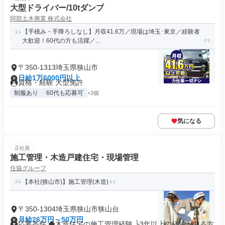
大型ドライバー/10tダンプ
阿部土木興業 株式会社
【手積み・手降ろしなし】月収41.6万／現場は埼玉･東京／経験者
大歓迎！60代の方も活躍／...
〒350-1313埼玉県狭山市
日給1万6000円以上
資格・経験 大型免許
制服あり
60代も応募可
+3個
気になる
正社員
施工管理・木造戸建住宅・現場管理
住協グループ
【本社(狭山市)】施工管理(木造)
〒350-1304埼玉県狭山市狭山台
月給26万円～50万円
応募条件 ◆木造住宅の施工管理経験 └3年以上の経験がある方