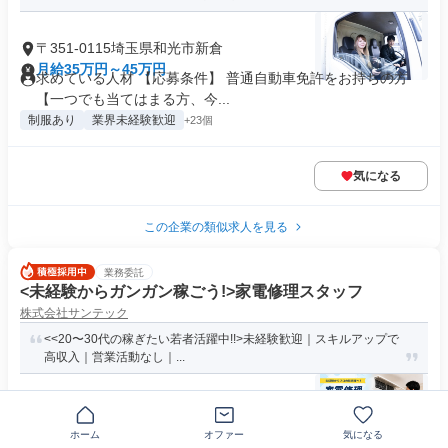
〒351-0115埼玉県和光市新倉
月給35万円～45万円
求めている人材 【応募条件】 普通自動車免許をお持ちの方
【一つでも当てはまる方、今...
制服あり
業界未経験歓迎
+23個
気になる
この企業の類似求人を見る
業務委託
<未経験からガンガン稼ごう!>家電修理スタッフ
株式会社サンテック
<<20〜30代の稼ぎたい若者活躍中!!>未経験歓迎｜スキルアップで
高収入｜営業活動なし｜...
埼玉県和光市
年俸480万円～1000万円
ホーム
オファー
気になる
求める人材: ✅️応募条件 ●要普免(AT可) ●研修開始までに車の