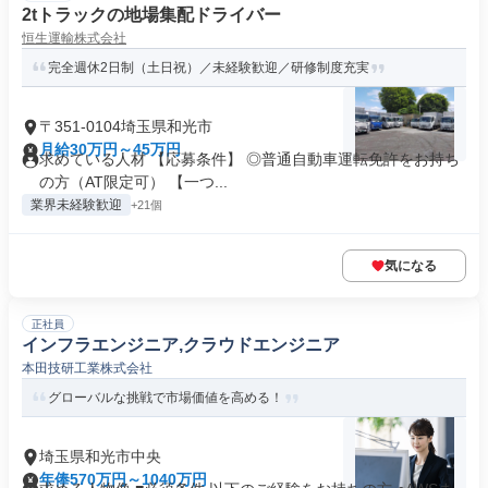
2tトラックの地場集配ドライバー
恒生運輸株式会社
完全週休2日制（土日祝）／未経験歓迎／研修制度充実
〒351-0104埼玉県和光市
月給30万円～45万円
求めている人材 【応募条件】 ◎普通自動車運転免許をお持ち
の方（AT限定可） 【一つ...
業界未経験歓迎
+21個
気になる
正社員
インフラエンジニア,クラウドエンジニア
本田技研工業株式会社
グローバルな挑戦で市場価値を高める！
埼玉県和光市中央
年俸570万円～1040万円