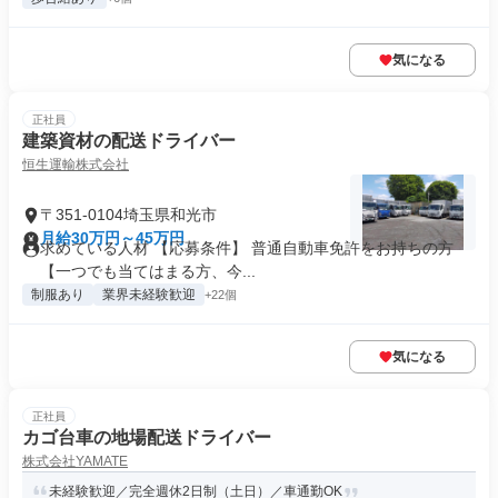
気になる
正社員
建築資材の配送ドライバー
恒生運輸株式会社
〒351-0104埼玉県和光市
月給30万円～45万円
求めている人材 【応募条件】 普通自動車免許をお持ちの方
【一つでも当てはまる方、今...
制服あり
業界未経験歓迎
+22個
気になる
正社員
カゴ台車の地場配送ドライバー
株式会社YAMATE
未経験歓迎／完全週休2日制（土日）／車通勤OK