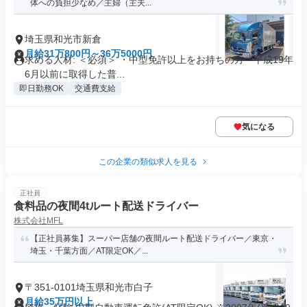
体への負担少なめ／主婦（主夫...
埼玉県和光市新倉
月給31万800円～36万5000円
求める人材: ＜必須＞ ・中型免許以上をお持ちの方 └平成19年
6月以前に取得した普...
即日勤務OK
交通費支給
気になる
この企業の類似求人を見る
正社員
食料品の夜間4tルート配送ドライバー
株式会社MFL
【正社員募集】スーパー店舗の夜間ルート配送ドライバー／東京・
埼玉・千葉方面／AT限定OK／...
〒351-0101埼玉県和光市白子
月給35万円以上