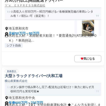
月50万円以上|商品配送ドライバー
Ｙ’ｓ ＥＸＰＲＥＳＳ株式会社
☆高収入☆月50万円～80万円稼げる✅各種保険完備の車両レンタ
ル有！✅前払い可（規定有）！
埼玉県和光市
月給50万円～80万円
求める人材: * 未経験者大歓迎！ * 要普通免許(AT限定免許Ｏ
Ｋ） * 車両持込...
シフト自由
気になる
業務委託
大型トラックドライバー/大和工場
横山産業株式会社
ボタン操作で積み降ろし完了♪配送先は近場だけ！体力に頼らず月
収60万円も実現可能★
埼玉県和光市中央
年俸600万円～700万円
求める人材: 【要】大型自動車運転免許 ◆こんな方を歓迎しま