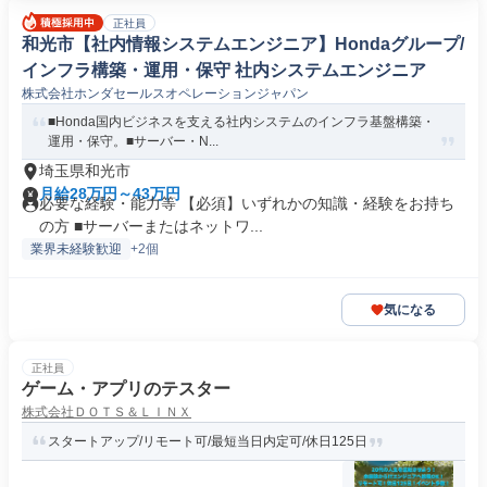
正社員
和光市【社内情報システムエンジニア】Hondaグループ/
インフラ構築・運用・保守 社内システムエンジニア
株式会社ホンダセールスオペレーションジャパン
■Honda国内ビジネスを支える社内システムのインフラ基盤構築・
運用・保守。■サーバー・N...
埼玉県和光市
月給28万円～43万円
必要な経験・能力等 【必須】いずれかの知識・経験をお持ち
の方 ■サーバーまたはネットワ...
業界未経験歓迎
+2個
気になる
正社員
ゲーム・アプリのテスター
株式会社ＤＯＴＳ＆ＬＩＮＸ
スタートアップ/リモート可/最短当日内定可/休日125日