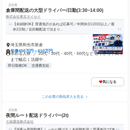
正社員
倉庫間配送の大型ドライバー/日勤(3:30~14:00)
株式会社東京タイセイ
【未経験OK】普通免許があれば応募可／年間休日120日以上／週
休2日制／近距離配送で泊まり...
埼玉県和光市新倉
年俸450万円～610万円
求める人材: ／ 20代・30代・40代・50代など 若手から中高年
まで幅広く活躍中...
即日勤務OK
交通費支給
気になる
この企業の類似求人を見る
正社員
夜間ルート配送ドライバー(2t)
七福運送株式会社
【深夜〜早朝勤務】しっかり稼げる！未経験歓迎！普通免許でOK