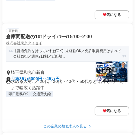
気になる
正社員
倉庫間配送の10tドライバー/15:00~2:00
株式会社東京タイセイ
【普通免許を持っていればOK】未経験OK／免許取得費用はすべて
会社負担／週休2日制／近距離...
埼玉県和光市新倉
月給35万5000円～45万円
求める人材: ／ 20代・30代・40代・50代など 若手から中高年
まで幅広く活躍中...
即日勤務OK
交通費支給
気になる
この企業の類似求人を見る