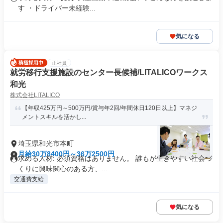
す ・ドライバー未経験...
気になる
正社員
就労移行支援施設のセンター長候補/LITALICOワークス
和光
株式会社LITALICO
【年収425万円～500万円/賞与年2回/年間休日120日以上】マネジ
メントスキルを活かし...
埼玉県和光市本町
月給30万8400円～36万2500円
求める人材: 必須資格はありません。 誰もが生きやすい社会づ
くりに興味関心のある方、...
交通費支給
気になる