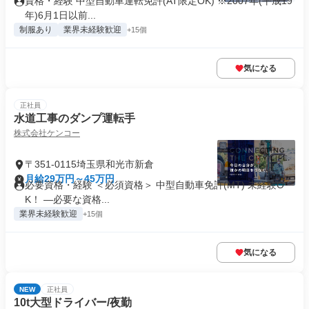
資格・経験 中型自動車運転免許(AT限定OK) ※2007年(平成19
年)6月1日以前...
制服あり
業界未経験歓迎
+15個
気になる
正社員
水道工事のダンプ運転手
株式会社ケンコー
〒351-0115埼玉県和光市新倉
月給29万円～45万円
必要資格・経験 ＜必須資格＞ 中型自動車免許(MT) 未経験O
K！ ―必要な資格...
業界未経験歓迎
+15個
気になる
NEW
正社員
10t大型ドライバー/夜勤