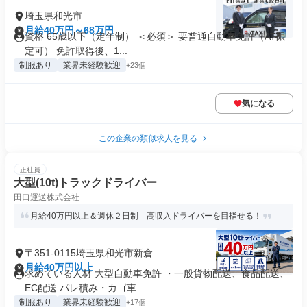
埼玉県和光市
月給40万円～68万円
資格 65歳以下（定年制） ＜必須＞ 要普通自動車免許（AT限
定可） 免許取得後、1...
制服あり
業界未経験歓迎
+23個
気になる
この企業の類似求人を見る
正社員
大型(10t)トラックドライバー
田口運送株式会社
月給40万円以上＆週休２日制 高収入ドライバーを目指せる！
〒351-0115埼玉県和光市新倉
月給40万円以上
求めている人材 大型自動車免許 ・一般貨物配送、食品配送、
EC配送 パレ積み・カゴ車...
制服あり
業界未経験歓迎
+17個