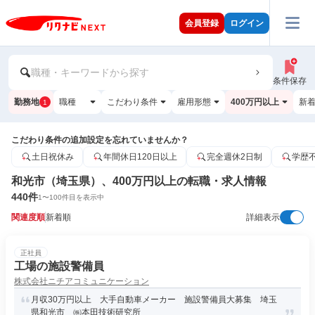
会員登録
ログイン
職種・キーワードから探す
条件保存
勤務地
職種
こだわり条件
雇用形態
400万円以上
新
1
こだわり条件の追加設定を忘れていませんか？
土日祝休み
年間休日120日以上
完全週休2日制
学歴
和光市（埼玉県）、400万円以上の転職・求人情報
440
件
1
〜
100
件目を表示中
関連度順
新着順
詳細表示
正社員
工場の施設警備員
株式会社ニチアコミュニケーション
月収30万円以上 大手自動車メーカー 施設警備員大募集 埼玉
県和光市 ㈱本田技術研究所