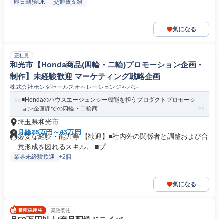
即日勤務OK
交通費支給
気になる
正社員
和光市【Honda商品(四輪・二輪)プロモーション企画・
制作】未経験歓迎 マーケティング戦略企画
株式会社ホンダセールスオペレーションジャパン
■Hondaのハウスエージェンシー機能を担うプロダクトプロモーシ
ョン企画課での四輪・二輪商...
埼玉県和光市
月給28万円～43万円
必要な経験・能力等 【歓迎】■社内外の関係者と調整および合
意形成を図れるスキル。 ■プ...
業界未経験歓迎
+2個
気になる
業務委託