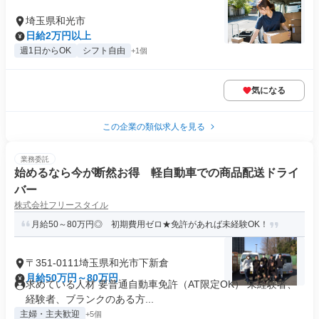
埼玉県和光市
日給2万円以上
週1日からOK
シフト自由
+1個
気になる
この企業の類似求人を見る
業務委託
始めるなら今が断然お得 軽⾃動⾞での商品配送ドライ
バー
株式会社フリースタイル
月給50～80万円◎ 初期費用ゼロ★免許があれば未経験OK！
〒351-0111埼玉県和光市下新倉
月給50万円～80万円
求めている人材 要普通自動車免許（AT限定OK） 未経験者、
経験者、ブランクのある方...
主婦・主夫歓迎
+5個