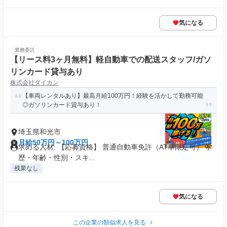
気になる
業務委託
【リース料3ヶ月無料】軽自動車での配送スタッフ/ガソ
リンカード貸与あり
株式会社ダイカン
【車両レンタルあり】最高月給100万円！経験を活かして勤務可能
◎ガソリンカード貸与あり！
埼玉県和光市
月給50万円～100万円
求める人材: 【応募資格】 普通自動車免許（AT車限定可） 学
歴・年齢・性別・スキ...
残業なし
気になる
この企業の類似求人を見る