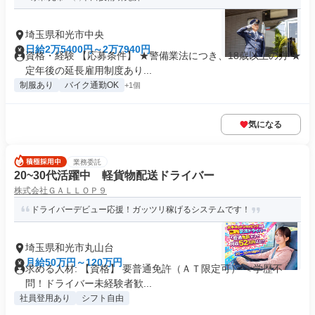
埼玉県和光市中央
日給2万5400円～2万7940円
資格・経験 【応募条件】 ★警備業法につき、18歳以上の方 ★
定年後の延長雇用制度あり...
制服あり
バイク通勤OK
+1個
気になる
業務委託
20~30代活躍中 軽貨物配送ドライバー
株式会社ＧＡＬＬＯＰ９
ドライバーデビュー応援！ガッツリ稼げるシステムです！
埼玉県和光市丸山台
月給50万円～120万円
求める人材: 【資格】 要普通免許（ＡＴ限定可） ＜学歴不
問！ドライバー未経験者歓...
社員登用あり
シフト自由