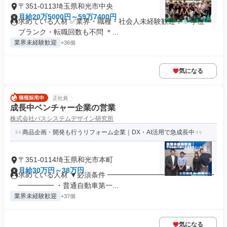
〒351-0113埼玉県和光市中央
月給20万5000円～59万7400円
求めている人材 ✅業界・職種・社会人未経験歓迎！ ✅学歴・
ブランク・転職回数も不問 ＊...
業界未経験歓迎
+36個
気になる
正社員
成長中ベンチャー企業の営業
株式会社バスシステムデザイン研究所
商品企画・開発も行うリフォーム企業｜DX・AI活用で急成長中
〒351-0114埼玉県和光市本町
月給30万円～38万円
求めている人材 ▼必須条件 ━━━━━━━━━━━━━━━
━━━━━ ・普通自動車第一...
業界未経験歓迎
+37個
気になる