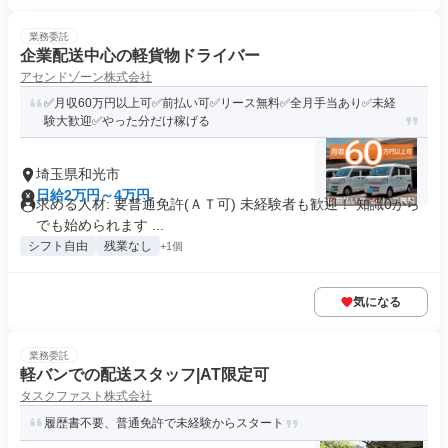
業務委託
企業配送中心の軽貨物ドライバー
アセンドゾーン株式会社
✅月収60万円以上可✅前払い可✅リース無料✅全月手当あり✅未経
験大歓迎✅やった分だけ稼げる
埼玉県和光市
日給2万円～4万円
求める人材: 要普通免許(ＡＴ可) 未経験者も歓迎！ 知識0から
でも始められます ...
シフト自由
残業なし
+1個
気になる
業務委託
軽バンでの配送スタッフ|AT限定可
タスクファスト株式会社
履歴書不要、普通免許で未経験からスタート