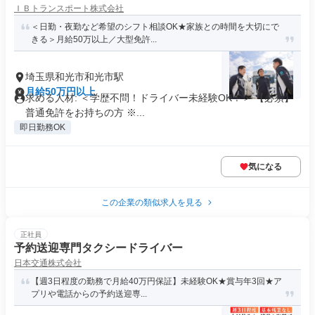
ＩＢトランスポート株式会社
＜日勤・夜勤など希望のシフト相談OK★家族との時間を大切にで
きる＞月給50万以上／大型免許...
埼玉県和光市和光市駅
月給50万円以上
求める人材: ＜学歴不問！ドライバー未経験OK！＞ 【必須】
普通免許をお持ちの方 ※...
即日勤務OK
気になる
この企業の類似求人を見る
正社員
予約送迎専門タクシードライバー
日本交通株式会社
【週3日程度の勤務で月給40万円保証】未経験OK★賞与年3回★ア
プリや電話からの予約送迎専...