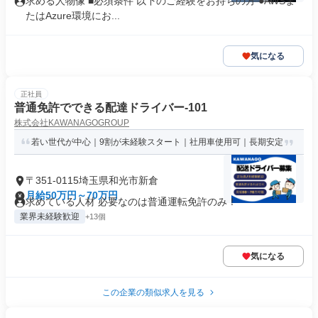
求める人物像 ■必須条件 以下のご経験をお持ちの方 ●AWSま
たはAzure環境にお...
気になる
正社員
普通免許でできる配達ドライバー-101
株式会社KAWANAGOGROUP
若い世代が中心｜9割が未経験スタート｜社用車使用可｜長期安定
〒351-0115埼玉県和光市新倉
月給50万円～70万円
求めている人材 必要なのは普通運転免許のみ！
業界未経験歓迎
+13個
気になる
この企業の類似求人を見る