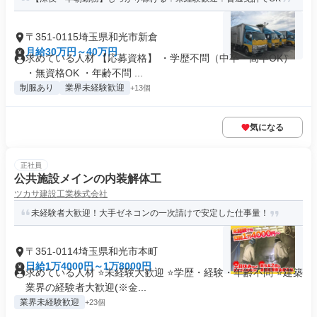
〒351-0115埼玉県和光市新倉
月給30万円～40万円
求めている人材 【応募資格】 ・学歴不問（中卒・高卒OK）
・無資格OK ・年齢不問 ...
制服あり
業界未経験歓迎
+13個
気になる
正社員
公共施設メインの内装解体工
ツカサ建設工業株式会社
未経験者大歓迎！大手ゼネコンの一次請けで安定した仕事量！
〒351-0114埼玉県和光市本町
日給1万4000円～1万8000円
求めている人材 ⭐未経験大歓迎 ⭐学歴・経験・年齢不問 ⭐建築
業界の経験者大歓迎(※金...
業界未経験歓迎
+23個