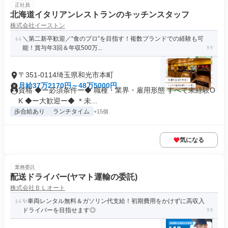
正社員
北海道イタリアンレストランのキッチンスタッフ
株式会社イーストン
＼第二新卒歓迎／“食のプロ”を目指す！複数ブランドでの経験も可
能！賞与年3回＆年収500万...
〒351-0114埼玉県和光市本町
月給37万2170円～48万5000円
資格 ◆ー必須条件ー◆ 職種・業界・雇用形態 すべて未経験O
K ◆ー大歓迎ー◆ ＊未...
歩合給あり
ランチタイム
+15個
気になる
業務委託
配送ドライバー(ヤマト運輸の委託)
株式会社ＢＬオート
✨車両レンタル無料＆ガソリン代支給！初期費用をかけずに高収入
ドライバーを目指せます◎