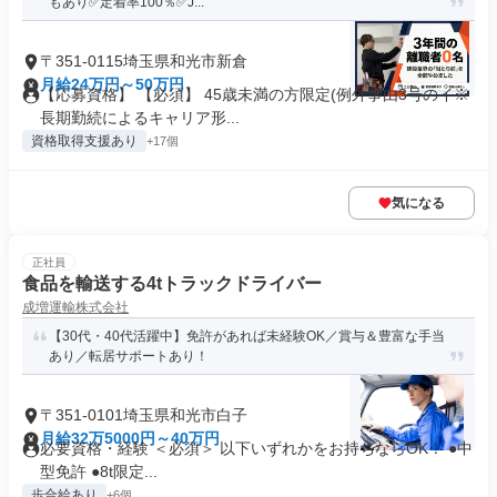
もあり✅定着率100％✅J...
〒351-0115埼玉県和光市新倉
月給24万円～50万円
【応募資格】 【必須】 45歳未満の方限定(例外事由3号のイ※
長期勤続によるキャリア形...
資格取得支援あり
+17個
気になる
正社員
食品を輸送する4tトラックドライバー
成増運輸株式会社
【30代・40代活躍中】免許があれば未経験OK／賞与＆豊富な手当
あり／転居サポートあり！
〒351-0101埼玉県和光市白子
月給32万5000円～40万円
必要資格・経験 ＜必須＞ 以下いずれかをお持ちならOK！ ●中
型免許 ●8t限定...
歩合給あり
+6個