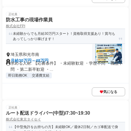
正社員
防水工事の現場作業員
株式会社FPI
未経験からでも月給30万円スタート！資格取得支援あり！賞与も
あってしっかり稼げます！
埼玉県和光市南
月給30万円～48万円
求める人材: 【応募条件】 ・未経験歓迎 ・学歴不問 ・職歴不
問 ・第二新卒歓迎 ・...
即日勤務OK
交通費支給
気になる
正社員
ルート配送ドライバー(中型)/7:30~19:30
株式会社東京タイセイ
【中型免許をお持ちの方】未経験OK／週休2日制／カゴ車配送で身