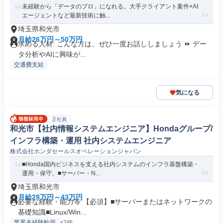
未経験から「データのプロ」になれる。大手クライアント案件×AI
エージェントなど最新技術に触...
埼玉県和光市
月給26万円～50万円
求める人材: こんな方は、ぜひ一度お話ししましょう ⏩️ デー
タ分析やAIに興味が...
交通費支給
気になる
正社員
和光市【社内情報システムエンジニア】Hondaグループ/
インフラ構築・運用 社内システムエンジニア
株式会社ホンダセールスオペレーションジャパン
■Honda国内ビジネスを支える社内システムのインフラ基盤構築・
運用・保守。■サーバー・N...
埼玉県和光市
月給28万円～43万円
必要な経験・能力等 【必須】■サーバーまたはネットワークの
基礎知識■Linux/Win...
業界未経験歓迎
+2個