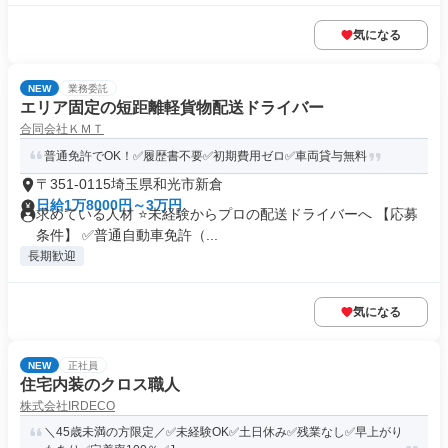
気になる
NEW
業務委託
エリア固定の短距離軽貨物配送ドライバー
合同会社ＫＭＴ
普通免許でOK！✅履歴書不要✅初期費用ゼロ✅車両貸与無料
〒351-0115埼玉県和光市新倉
日給1万8000円～3万円
求めている人材 ⭐未経験からプロの配送ドライバーへ 【応募
条件】 ✅普通自動車免許（...
長期歓迎
気になる
NEW
正社員
住宅内装のクロス職人
株式会社IRDECO
＼45歳未満の方限定／✅未経験OK✅土日休み✅残業なし✅早上がり