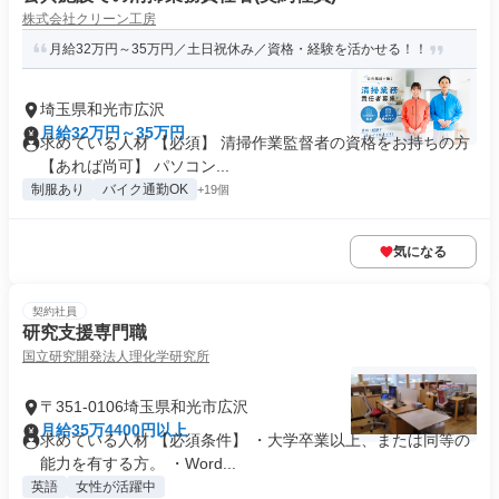
株式会社クリーン工房
月給32万円～35万円／土日祝休み／資格・経験を活かせる！！
埼玉県和光市広沢
月給32万円～35万円
求めている人材 【必須】 清掃作業監督者の資格をお持ちの方
【あれば尚可】 パソコン...
制服あり
バイク通勤OK
+19個
気になる
契約社員
研究支援専門職
国立研究開発法人理化学研究所
〒351-0106埼玉県和光市広沢
月給35万4400円以上
求めている人材 【必須条件】 ・大学卒業以上、または同等の
能力を有する方。 ・Word...
英語
女性が活躍中