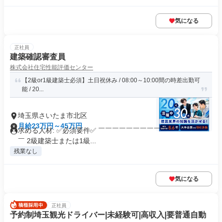
気になる
正社員
建築確認審査員
株式会社住宅性能評価センター
【2級or1級建築士必須】土日祝休み / 08:00～10:00間の時差出勤可
能 / 20...
埼玉県さいたま市北区
月給23万円～45万円
求める人材: ✅必須要件✅ ￣￣￣￣￣￣￣￣￣￣￣￣￣￣￣￣
￣ 2級建築士または1級...
残業なし
気になる
正社員
予約制埼玉観光ドライバー|未経験可|高収入|要普通自動