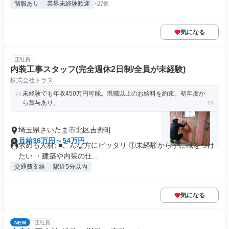
制服あり
業界未経験歓迎
+27個
気になる
正社員
内装工事スタッフ(完全週休2日制/全員が未経験)
株式会社トラス
未経験でも年収450万円可能。現職以上のお給料を約束。初年度か
ら賞与あり。
埼玉県さいたま市北区吉野町
月給36万円～54万円
求める人材: ■こんな方にピッタリ ①未経験から手に職をつけ
たい ・建築や内装の仕...
交通費支給
駅近5分以内
気になる
NEW
正社員