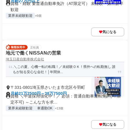
月給27万円以上
資格・経験 要普通自動車免許（AT限定可） 未経験・第二新卒
歓迎
業界未経験歓迎
+6個
気になる
正社員
地元で働くNISSANの営業
埼玉日産自動車株式会社
.＼この夏、心機一転の転職！／未経験ＯＫ！県外への転勤無し 誰
もが知る安心な会社！│年間休...
〒331-0801埼玉県さいたま市北区今羽町
月給21万2500円～38万7500円
資格 ＼中途採用強化中！／ 必須：普通自動車運転免許(AT限
定不可) ～こんな方を求...
業界未経験歓迎
車通勤OK
+13個
気になる