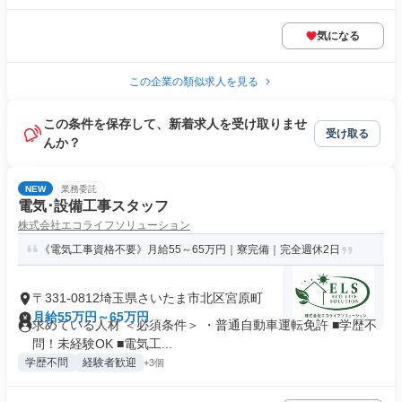
気になる
この企業の類似求人を見る
この条件を保存して、新着求人を受け取りませ
受け取る
んか？
NEW
業務委託
電気･設備工事スタッフ
株式会社エコライフソリューション
《電気工事資格不要》月給55～65万円｜寮完備｜完全週休2日
〒331-0812埼玉県さいたま市北区宮原町
月給55万円～65万円
求めている人材 ＜必須条件＞ ・普通自動車運転免許 ■学歴不
問！未経験OK ■電気工...
学歴不問
経験者歓迎
+3個