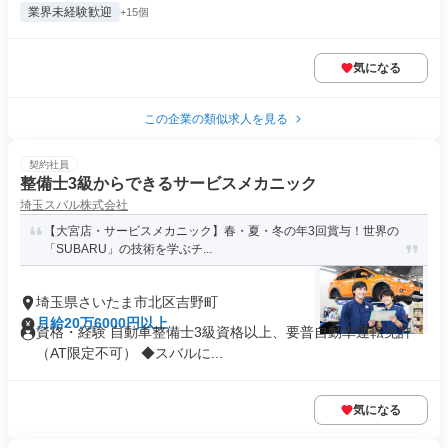
業界未経験歓迎
+15個
気になる
この企業の類似求人を見る
契約社員
整備士3級からできるサービスメカニック
埼玉スバル株式会社
【大宮店・サービスメカニック】春・夏・冬の年3回賞与！世界の
「SUBARU」の技術を学ぶチ...
埼玉県さいたま市北区吉野町
月給20万6000円以上
資格・経験 自動車整備士3級資格以上、要普自動車運転免許
（AT限定不可） ◆スバルに...
気になる