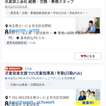
水産加工会社 総務・労務・事務スタッフ
株式会社志田水産
要普免！労務・事務経験者歓迎！年休122日！昇給年6％！
埼玉県さいたま市北区吉野町
月給25万円～30万円
求めている人材 ＜必須条件＞ ◆ 事務の経験がある方（年数不
問） ◆ 基本的なPCスキ...
業界未経験歓迎
+21個
気になる
正社員
児童発達支援での児童指導員 / 常勤(日勤のみ)
株式会社LITALICO LITALICOジュニアさいたま宮原教室
日勤のみ募集！日曜固定休。
〒331-0812埼玉県さいたま市北区宮原町
月給25万3400円～28万5900円
応募条件 児童指導員