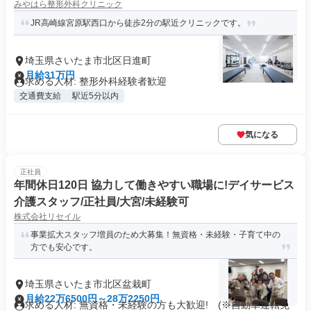
みやはら整形外科クリニック
JR高崎線宮原駅西口から徒歩2分の駅近クリニックです。
埼玉県さいたま市北区日進町
月給31万円
求める人材: 整形外科経験者歓迎
交通費支給
駅近5分以内
気になる
正社員
年間休日120日 協力して働きやすい職場に!デイサービス
介護スタッフ/正社員/大宮/未経験可
株式会社リセイル
事業拡大スタッフ増員のため大募集！無資格・未経験・子育て中の
方でも安心です。
埼玉県さいたま市北区盆栽町
月給22万6500円～28万2250円
求める人材: 無資格・未経験の方も大歓迎! (※自動車運転免