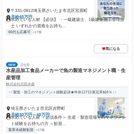
〒331-0812埼玉県さいたま市北区宮原町
月給45万円
求めている人材 【必須】 ・一級建築士、1級建築施工管理技
士 いずれかの資格をお持ち...
60代も応募可
+17個
気になる
NEW
正社員
水産品加工食品メーカーで魚の製造マネジメント職・生
産管理
株式会社志田水産
製造・加工のマネジメント経験必須★年休127日/直近昇給6％
埼玉県さいたま市北区吉野町
月給30万円～40万円
求めている人材 ＜必須条件＞ 生産・製造現場でのマネジメン
ト経験をお持ちの方 ＜歓迎...
業界未経験歓迎
+17個