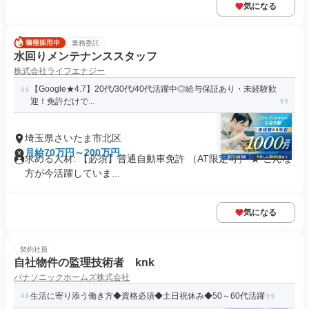
気になる
業務委託
水回りメンテナンススタッフ
株式会社ライフエナジー
【Google★4.7】20代/30代/40代活躍中◎給与保証あり・未経験歓
迎！免許だけで...
埼玉県さいたま市北区
月給70万円～200万円
求める人材: 【必須】普通自動車免許 （AT限定可） ★ こんな
方が今活躍していま...
気になる
契約社員
自社物件の監理技術者 knk
パナソニックホームズ株式会社
生活に寄り添う働き方◆資格必須◆土日祝休み◆50～60代活躍