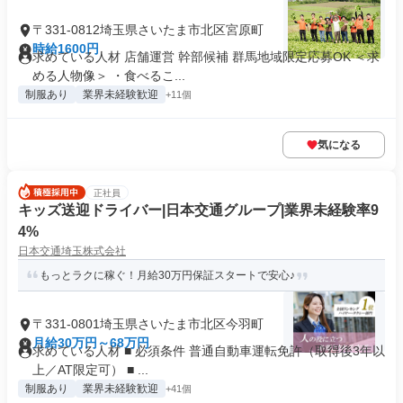
〒331-0812埼玉県さいたま市北区宮原町
時給1600円
求めている人材 店舗運営 幹部候補 群馬地域限定応募OK ＜求
める人物像＞ ・食べるこ...
制服あり
業界未経験歓迎
+11個
気になる
正社員
キッズ送迎ドライバー|日本交通グループ|業界未経験率9
4%
日本交通埼玉株式会社
もっとラクに稼ぐ！月給30万円保証スタートで安心♪
〒331-0801埼玉県さいたま市北区今羽町
月給30万円～68万円
求めている人材 ■ 必須条件 普通自動車運転免許（取得後3年以
上／AT限定可） ■ ...
制服あり
業界未経験歓迎
+41個