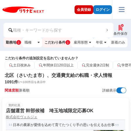
会員登録
ログイン
職種・キーワードから探す
条件保存
勤務地
職種
こだわり条件
雇用形態
年収
新着のみ
1
1
こだわり条件の追加設定を忘れていませんか？
土日祝休み
年間休日120日以上
完全週休2日制
学歴
北区（さいたま市）、交通費支給の転職・求人情報
1091
件
1
〜
100
件目を表示中
関連度順
新着順
詳細表示
契約社員
店舗運営 幹部候補 埼玉地域限定応募OK
株式会社ヴェルジェ
日本の農家が愛情を込めて育てたつくり手の思いを伝えるお仕事