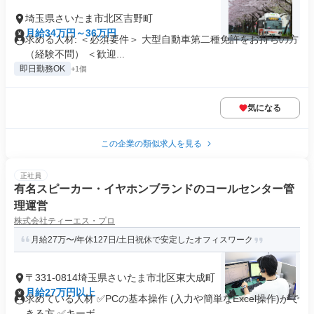
埼玉県さいたま市北区吉野町
月給34万円～36万円
求める人材: ＜必須要件＞ 大型自動車第二種免許をお持ちの方
（経験不問） ＜歓迎...
即日勤務OK
+1個
気になる
この企業の類似求人を見る
正社員
有名スピーカー・イヤホンブランドのコールセンター管
理運営
株式会社ティーエス・プロ
月給27万〜/年休127日/土日祝休で安定したオフィスワーク
〒331-0814埼玉県さいたま市北区東大成町
月給27万円以上
求めている人材 ✅PCの基本操作 (入力や簡単なExcel操作)がで
きる方 ✅キーボ...