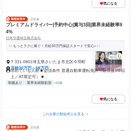
気になる
正社員
プレミアムドライバー|予約中心|賞与3回|業界未経験率9
4%
日本交通埼玉株式会社
もっとラクに稼ぐ！月給30万円保証スタートで安心♪
〒331-0801埼玉県さいたま市北区今羽町
月給30万円～68万円
求めている人材 ■ 必須条件 普通自動車運転免許（取得後3年以
上／AT限定可） ■ ...
制服あり
業界未経験歓迎
+42個
気になる
この企業の類似求人を見る
正社員