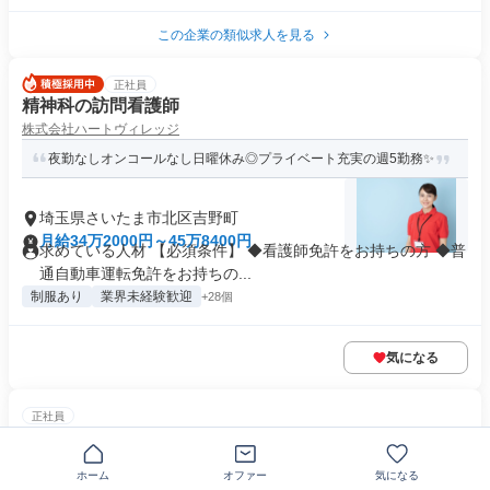
この企業の類似求人を見る
正社員
精神科の訪問看護師
株式会社ハートヴィレッジ
夜勤なしオンコールなし日曜休み◎プライベート充実の週5勤務✨
埼玉県さいたま市北区吉野町
月給34万2000円～45万8400円
求めている人材 【必須条件】 ◆看護師免許をお持ちの方 ◆普
通自動車運転免許をお持ちの...
制服あり
業界未経験歓迎
+28個
気になる
正社員
特別養護老人ホームの介護福祉士
社会福祉法人悦生会
ホーム
オファー
気になる
《介護福祉士資格を活かして安定した環境》入職祝いあり！賞与3