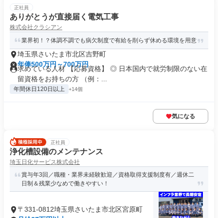
正社員
ありがとうが直接届く電気工事
株式会社クラシアン
業界初！？体調不調でも病欠制度で有給を削らず休める環境を用意
埼玉県さいたま市北区吉野町
年俸500万円～700万円
求めている人材 【応募資格】 ◎ 日本国内で就労制限のない在
留資格をお持ちの方 （例：...
年間休日120日以上
+14個
気になる
正社員
浄化槽設備のメンテナンス
埼玉日化サービス株式会社
賞与年3回／職種・業界未経験歓迎／資格取得支援制度有／週休二
日制＆残業少なめで働きやすい！
〒331-0812埼玉県さいたま市北区宮原町