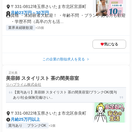
〒331-0812埼玉県さいたま市北区宮原町
月給23万円～30万円
資格 ・未経験者大歓迎！ ・年齢不問 ・ブランクある方も歓迎
・学歴不問（高卒の方も活...
業界未経験歓迎
+15個
気になる
この企業の類似求人を見る
正社員
美容師 スタイリスト 茶の間美容室
リハプライム株式会社
【賞与あり】美容師 スタイリスト 茶の間美容室/ブランクOK/賞与
あり/社会保険完備/さい...
〒331-0822埼玉県さいたま市北区奈良町
月給25万円以上
賞与あり
ブランクOK
+1個