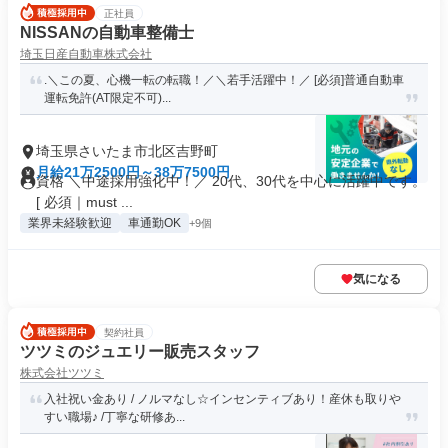
正社員
NISSANの自動車整備士
埼玉日産自動車株式会社
.＼この夏、心機一転の転職！／＼若手活躍中！／ [必須]普通自動車
運転免許(AT限定不可)...
埼玉県さいたま市北区吉野町
月給21万2500円～38万7500円
資格 ＼中途採用強化中！／ 20代、30代を中心に活躍中です。
[ 必須｜must ...
業界未経験歓迎
車通勤OK
+9個
気になる
契約社員
ツツミのジュエリー販売スタッフ
株式会社ツツミ
入社祝い金あり / ノルマなし☆インセンティブあり！産休も取りや
すい職場♪ /丁寧な研修あ...