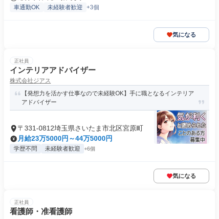
車通勤OK
未経験者歓迎
+3個
気になる
正社員
インテリアアドバイザー
株式会社ジアス
【発想力を活かす仕事なので未経験OK】手に職となるインテリア
アドバイザー
〒331-0812埼玉県さいたま市北区宮原町
月給23万5000円～44万5000円
学歴不問
未経験者歓迎
+6個
気になる
正社員
看護師・准看護師