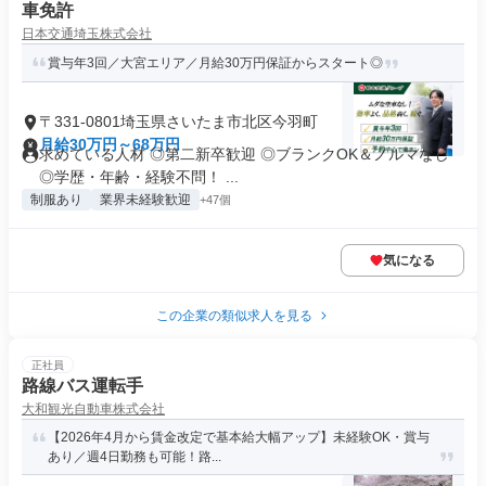
車免許
日本交通埼玉株式会社
賞与年3回／大宮エリア／月給30万円保証からスタート◎
〒331-0801埼玉県さいたま市北区今羽町
月給30万円～68万円
求めている人材 ◎第二新卒歓迎 ◎ブランクOK＆ノルマなし
◎学歴・年齢・経験不問！ ...
制服あり
業界未経験歓迎
+47個
気になる
この企業の類似求人を見る
正社員
路線バス運転手
大和観光自動車株式会社
【2026年4月から賃金改定で基本給大幅アップ】未経験OK・賞与
あり／週4日勤務も可能！路...