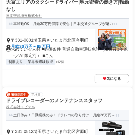
大宮エリアのタクシードライバー|地元密着の働き方|転勤
なし
日本交通埼玉株式会社
車通勤OK｜月給30万円保障で安心｜日本交通グループが魅力
〒331-0801埼玉県さいたま市北区今羽町
月給30万円～68万円
求めている人材 ■必須条件 普通自動車運転免許（取得後3年以
上／AT限定可） ■こん...
制服あり
業界未経験歓迎
+42個
気になる
正社員
ドライブレコーダーのメンテナンススタッフ
株式会社ユピテル
土日休み！日勤業務のみ！ドラレコの取り付け！月給26万円～
〒331-0812埼玉県さいたま市北区宮原町