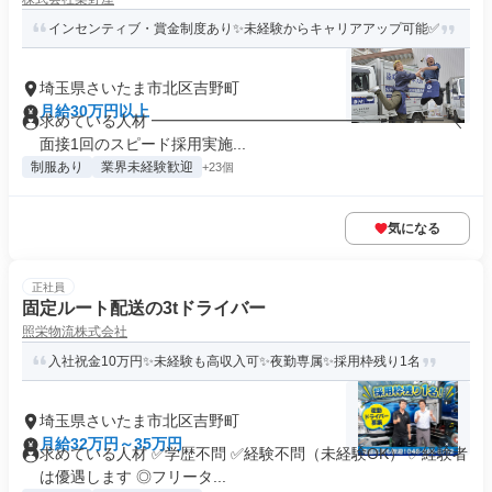
インセンティブ・賞金制度あり✨未経験からキャリアアップ可能✅
埼玉県さいたま市北区吉野町
月給30万円以上
求めている人材 ━━━━━━━━━━━━━━━━━━━ ＼
面接1回のスピード採用実施...
制服あり
業界未経験歓迎
+23個
気になる
正社員
固定ルート配送の3tドライバー
照栄物流株式会社
入社祝金10万円✨未経験も高収入可✨夜勤専属✨採用枠残り1名
埼玉県さいたま市北区吉野町
月給32万円～35万円
求めている人材 ✅学歴不問 ✅経験不問（未経験OK） ✅経験者
は優遇します ◎フリータ...