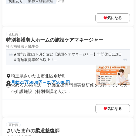
制服あり
業界未経験歓迎
+23個
気になる
正社員
特別養護老人ホームの施設ケアマネージャー
社会福祉法人悦生会
★賞与3回3.3ヶ月分支給【施設ケアマネージャー】年間休日113日
＆有給取得率90％以上！...
埼玉県さいたま市北区別所町
月給21万5000円～25万5000円
求める人材/能力 ・介護支援専門員実務研修を取得している方
※介護施設（特別養護老人ホ...
気になる
正社員
さいたま市の柔道整復師