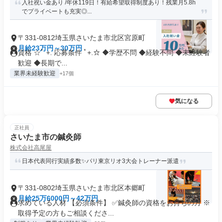
入社祝い金あり /年休119日！有給希望取得制度あり！残業月5.8h
でプライベートも充実◎...
〒331-0812埼玉県さいたま市北区宮原町
月給23万円～30万円
資格 ☆ﾟ +. 応募条件 ﾟ+.☆ ◆学歴不問 ◆経験不問 ◆未経験者
歓迎 ◆長期で...
業界未経験歓迎
+17個
気になる
正社員
さいたま市の鍼灸師
株式会社高尾屋
日本代表同行実績多数✨パリ東京リオ3大会トレーナー派遣
〒331-0802埼玉県さいたま市北区本郷町
月給25万6000円～42万円
求めている人材 【必須条件】 ✅鍼灸師の資格をお持ちの方 ※
取得予定の方もご相談くださ...