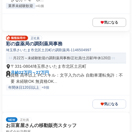
業界未経験歓迎
+41個
気になる
正社員
彩の森薬局の調剤薬局事務
埼玉県さいたま市北区土呂町の調剤薬局-1146504997
月22万～未経験歓迎の調剤薬局事務/正社員/土呂駅/年休120日
〒331-0804埼玉県さいたま市北区土呂町
月給22万円～27万円
資格 高卒以上 PCスキル：文字入力のみ 自動車運転免許：不
要 未経験OK 無資格OK...
年間休日120日以上
+8個
気になる
NEW
正社員
お豆富屋さんの移動販売スタッフ
株式会社染野屋