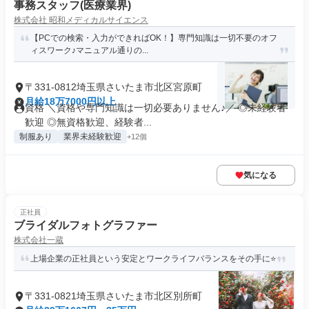
事務スタッフ(医療業界)
株式会社 昭和メディカルサイエンス
【PCでの検索・入力ができればOK！】専門知識は一切不要のオフ
ィスワーク♪マニュアル通りの...
〒331-0812埼玉県さいたま市北区宮原町
月給18万7000円以上
資格 ＼資格や専門知識は一切必要ありません♪／ ◎未経験者
歓迎 ◎無資格歓迎、経験者...
制服あり
業界未経験歓迎
+12個
気になる
正社員
ブライダルフォトグラファー
株式会社一蔵
上場企業の正社員という安定とワークライフバランスをその手に⭐
〒331-0821埼玉県さいたま市北区別所町