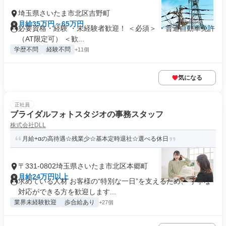
埼玉県さいたま市北区吉野町
月給35万円～65万円
必要資格・経験 ・未経験者歓迎！ ＜必須＞ ・普通自動車免許
（AT限定可） ＜歓...
学歴不問
経験不問
+11個
気になる
正社員
ブライダルフォトスタジオの事務スタッフ
株式会社DLL
月給+αの高待遇☆残業少☆基本定時退社☆選べる休日
〒331-0802埼玉県さいたま市北区本郷町
月給24万円以上
求めている人材 お客様の“特別な一日”を支えるため、 丁寧な
対応ができる方を歓迎します...
業界未経験歓迎
歩合給あり
+27個