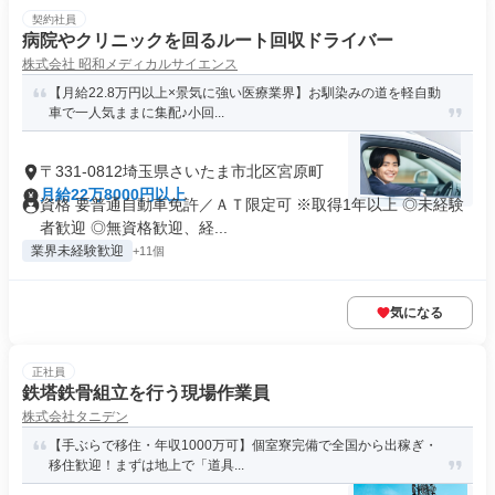
契約社員
病院やクリニックを回るルート回収ドライバー
株式会社 昭和メディカルサイエンス
【月給22.8万円以上×景気に強い医療業界】お馴染みの道を軽自動
車で一人気ままに集配♪小回...
〒331-0812埼玉県さいたま市北区宮原町
月給22万8000円以上
資格 要普通自動車免許／ＡＴ限定可 ※取得1年以上 ◎未経験
者歓迎 ◎無資格歓迎、経...
業界未経験歓迎
+11個
気になる
正社員
鉄塔鉄骨組立を行う現場作業員
株式会社タニデン
【手ぶらで移住・年収1000万可】個室寮完備で全国から出稼ぎ・
移住歓迎！まずは地上で「道具...