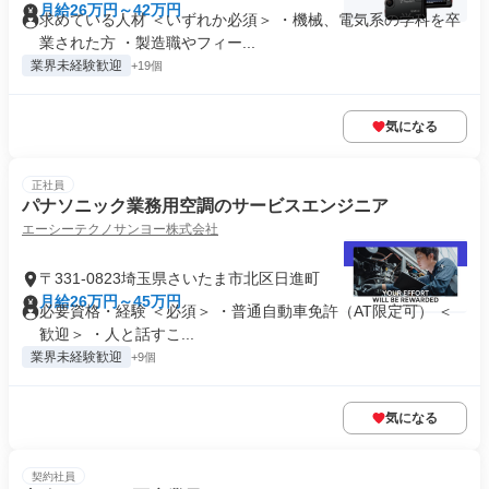
月給26万円～42万円
求めている人材 ＜いずれか必須＞ ・機械、電気系の学科を卒
業された方 ・製造職やフィー...
業界未経験歓迎
+19個
気になる
正社員
パナソニック業務用空調のサービスエンジニア
エーシーテクノサンヨー株式会社
〒331-0823埼玉県さいたま市北区日進町
月給26万円～45万円
必要資格・経験 ＜必須＞ ・普通自動車免許（AT限定可） ＜
歓迎＞ ・人と話すこ...
業界未経験歓迎
+9個
気になる
契約社員