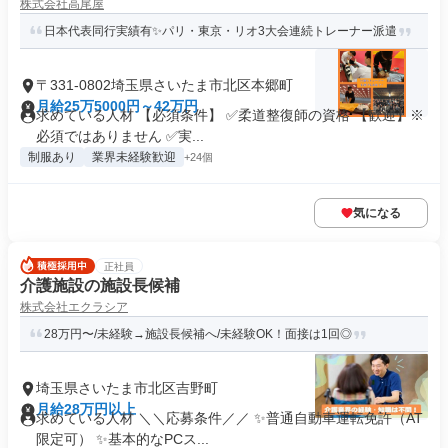
株式会社高尾屋
日本代表同行実績有✨パリ・東京・リオ3大会連続トレーナー派遣
〒331-0802埼玉県さいたま市北区本郷町
月給25万5000円～42万円
求めている人材 【必須条件】 ✅柔道整復師の資格 【歓迎】※
必須ではありません ✅実...
制服あり
業界未経験歓迎
+24個
気になる
正社員
介護施設の施設長候補
株式会社エクラシア
28万円〜/未経験→施設長候補へ/未経験OK！面接は1回◎
埼玉県さいたま市北区吉野町
月給28万円以上
求めている人材 ＼＼応募条件／／ ✨普通自動車運転免許（AT
限定可） ✨基本的なPCス...