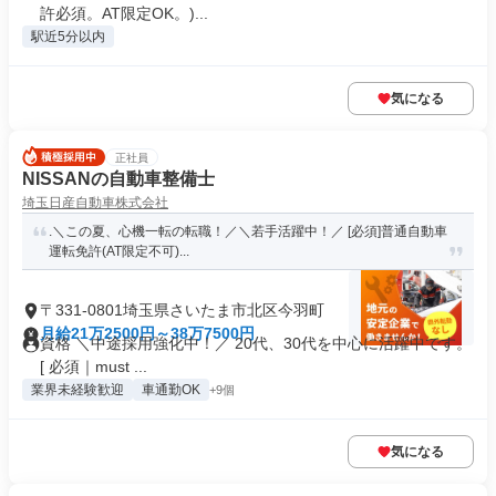
許必須。AT限定OK。)...
駅近5分以内
気になる
正社員
NISSANの自動車整備士
埼玉日産自動車株式会社
.＼この夏、心機一転の転職！／＼若手活躍中！／ [必須]普通自動車
運転免許(AT限定不可)...
〒331-0801埼玉県さいたま市北区今羽町
月給21万2500円～38万7500円
資格 ＼中途採用強化中！／ 20代、30代を中心に活躍中です。
[ 必須｜must ...
業界未経験歓迎
車通勤OK
+9個
気になる