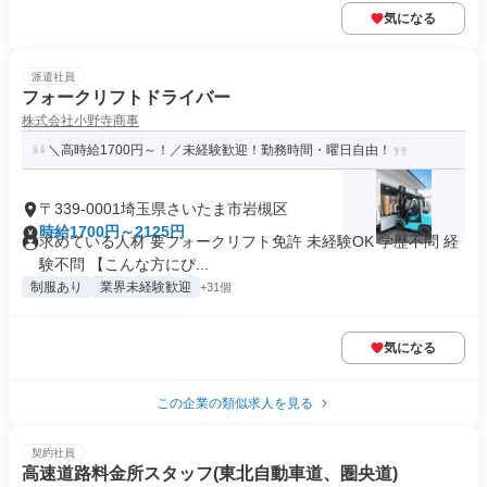
気になる
派遣社員
フォークリフトドライバー
株式会社小野寺商事
＼高時給1700円～！／未経験歓迎！勤務時間・曜日自由！
〒339-0001埼玉県さいたま市岩槻区
時給1700円～2125円
求めている人材 要フォークリフト免許 未経験OK 学歴不問 経
験不問 【こんな方にぴ...
制服あり
業界未経験歓迎
+31個
気になる
この企業の類似求人を見る
契約社員
高速道路料金所スタッフ(東北自動車道、圏央道)