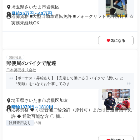
埼玉県さいたま市岩槻区
月給35万円～40万円
応募資格 ■大型自動車運転免許 ■フォークリフト免許所持者 ☆
実務未経験OK
気になる
契約社員
郵便局のバイクで配達
日本郵便株式会社
【ボーナス・昇給あり】【安定して働ける 】バイクで『想い』と
『笑顔』をつなぐお仕事してみま...
埼玉県さいたま市岩槻区加倉
時給1370円～1810円
応募資格 ◆ 小型普通二輪免許（原付可）または普通自動車免
許 ◆ 通勤可能な方 〇 簡...
社員登用あり
+5個