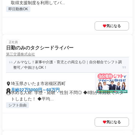
取得支援制度を利用してバ...
即日勤務OK
気になる
正社員
日勤のみのタクシードライバー
第三交通株式会社
ノルマなし！家事や介護・育児との両立も◎｜自分都合でシフト調
整可／中抜けもOK！
埼玉県さいたま市岩槻区西町
月給22万5000円～60万円
求める人材: 学歴・経験・性別 不問◎ ◆8割が未経験でスター
トしました！ ◆平均...
シフト自由
気になる