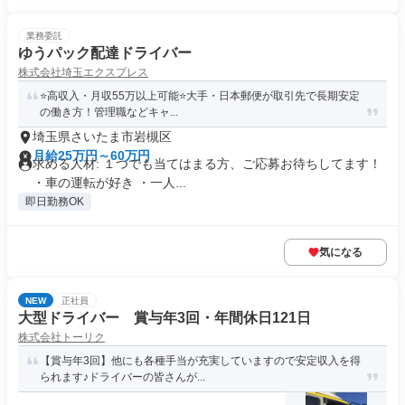
業務委託
ゆうパック配達ドライバー
株式会社埼玉エクスプレス
⭐️高収入・月収55万以上可能⭐️大手・日本郵便が取引先で長期安定
の働き方！管理職などキャ...
埼玉県さいたま市岩槻区
月給25万円～60万円
求める人材: １つでも当てはまる方、ご応募お待ちしてます！
・車の運転が好き ・一人...
即日勤務OK
気になる
NEW
正社員
大型ドライバー 賞与年3回・年間休日121日
株式会社トーリク
【賞与年3回】他にも各種手当が充実していますので安定収入を得
られます♪ドライバーの皆さんが...