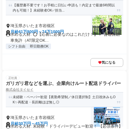
【履歴書不要です！お手軽に日払い申請も！内定まで最速6時間以
内も可能！】未経験者OK✅担当...
埼玉県さいたま市岩槻区
月給41万800円～74万1000円
求める人材: ⭕️【応募に必要なのはこれだけ！】 ✅ 普通自動
車免許（AT限定OK...
シフト自由
即日勤務OK
気になる
正社員
ガリガリ君などを運ぶ、企業向けルート配送ドライバー
株式会社タイセイ
未経験・ペーパー歓迎【夜勤希望制／休日選択制】土日祝休みもO
K✨再配達・長距離ほぼ無し◎
埼玉県さいたま市岩槻区
月給30万円～45万円
求める人材: 未経験・ドライバーデビュー歓迎！ 【必須条件】