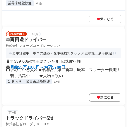
業界未経験歓迎
+28個
気になる
正社員
車両回送ドライバー
株式会社クルーズコーポレーション
若手活躍中！車両の登録・在庫移動スタッフ/未経験第二新卒歓迎
〒339-0054埼玉県さいたま市岩槻区仲町
月給29万9100円～34万5700円
求めている人材 ■未経験、第二新卒、既卒、フリーター歓迎！
若手活躍中！！ ★人物重視の...
制服あり
業界未経験歓迎
+17個
気になる
正社員
トラックドライバー(2t)
株式会社ゼロ・プラスＢＨＳ