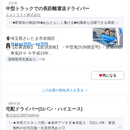
正社員
中型トラックでの長距離運送ドライバー
エルトラスト株式会社
■希望休の相談OK■あなたらしく働ける■転職者も活躍できる環境
埼玉県さいたま市岩槻区
月給40万円～50万円
【応募資格】 【必須資格】 ・中型免許(8t限定可) ・普通自動
車免許※ ※平成19年...
資格取得支援あり
+7個
気になる
この企業の類似求人を見る
契約社員
宅配ドライバー(1tバン・ハイエース)
株式会社GMTradings
★本気でスタッフ想い★条件アツすぎ★高収入・日払いOK・家賃
無料の社宅完備！社員登用あり◎