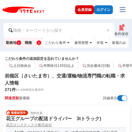
会員登録
ログイン
職種・キーワードから探す
条件保存
勤務地
職種
こだわり条件
雇用形態
年収
新着のみ
1
1
こだわり条件の追加設定を忘れていませんか？
土日祝休み
年間休日120日以上
完全週休2日制
学歴
岩槻区（さいたま市）、交通/運輸/物流専門職の転職・求
人情報
271
件
1
〜
100
件目を表示中
関連度順
新着順
詳細表示
契約社員
花王グループの配送ドライバー 3tトラック)
花王ロジスティクス株式会社