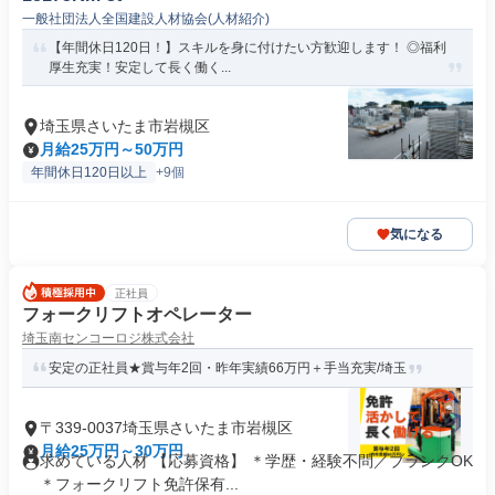
一般社団法人全国建設人材協会(人材紹介)
【年間休日120日！】スキルを身に付けたい方歓迎します！ ◎福利
厚生充実！安定して長く働く...
埼玉県さいたま市岩槻区
月給25万円～50万円
年間休日120日以上
+9個
気になる
正社員
フォークリフトオペレーター
埼玉南センコーロジ株式会社
安定の正社員★賞与年2回・昨年実績66万円＋手当充実/埼玉
〒339-0037埼玉県さいたま市岩槻区
月給25万円～30万円
求めている人材 【応募資格】 ＊学歴・経験不問／ブランクOK
＊フォークリフト免許保有...