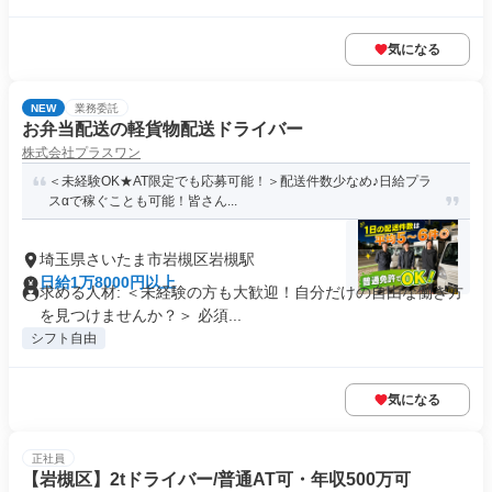
気になる
NEW
業務委託
お弁当配送の軽貨物配送ドライバー
株式会社プラスワン
＜未経験OK★AT限定でも応募可能！＞配送件数少なめ♪日給プラ
スαで稼ぐことも可能！皆さん...
埼玉県さいたま市岩槻区岩槻駅
日給1万8000円以上
求める人材: ＜未経験の方も大歓迎！自分だけの自由な働き方
を見つけませんか？＞ 必須...
シフト自由
気になる
正社員
【岩槻区】2tドライバー/普通AT可・年収500万可