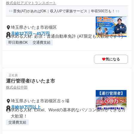
株式会社アズマトランスポート
普免(AT)があればOK｜収入UPで家族サービス｜年収500万も！
埼玉県さいたま市岩槻区
月給32万円～45万円
求める人材: 必須：普通自動車免許 (AT限定も大歓迎です！)
即日勤務OK
交通費支給
気になる
正社員
運行管理者/さいたま市
株式会社中部
埼玉県さいたま市岩槻区古ヶ場
月給30万円以上
求める人材: Excel、Wordの基本的なパソコン操作ができる方
大歓迎！
交通費支給