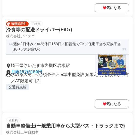
気になる
正社員
冷食等の配送ドライバー(E/Dr)
株式会社アイスコ
週休3日休み／年間休日158日／旧普免でOK／住宅手当や家族手当
あり／未経験OK
埼玉県さいたま市岩槻区岩槻駅
月給25万5150円
求める人材: ＜必須条件＞ ●準中型免許(5t限定可)をお持ちの方
／AT限定可【2...
交通費支給
気になる
正社員
自動車整備士(一般乗用車から大型バス・トラックまで)
株式会社三幸自動車