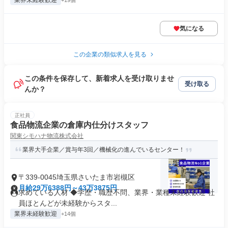
業界未経験歓迎
+19個
気になる
この企業の類似求人を見る
この条件を保存して、新着求人を受け取りませ
受け取る
んか？
正社員
食品物流企業の倉庫内仕分けスタッフ
関東シモハナ物流株式会社
業界大手企業／賞与年3回／機械化の進んでいるセンター！
〒339-0045埼玉県さいたま市岩槻区
月給29万6388円～43万3875円
求めている人材 ◆学歴・職歴不問、業界・業種未経験歓迎 社
員ほとんどが未経験からスタ...
業界未経験歓迎
+14個