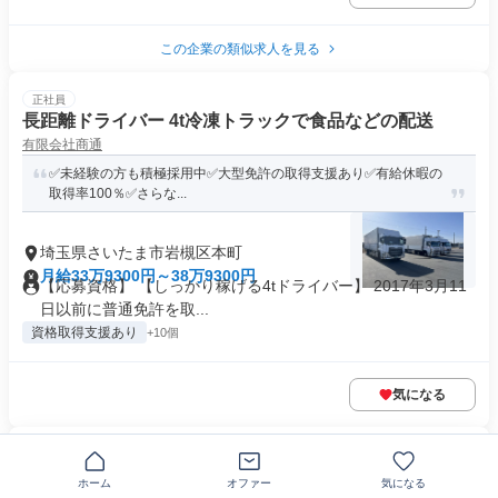
この企業の類似求人を見る
正社員
長距離ドライバー 4t冷凍トラックで食品などの配送
有限会社商通
✅️未経験の方も積極採用中✅️大型免許の取得支援あり✅️有給休暇の
取得率100％✅️さらな...
埼玉県さいたま市岩槻区本町
月給33万9300円～38万9300円
【応募資格】 【しっかり稼げる4tドライバー】 2017年3月11
日以前に普通免許を取...
資格取得支援あり
+10個
気になる
正社員
ルート配送ドライバー/物流
ホーム
オファー
気になる