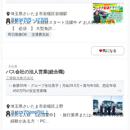
埼玉県さいたま市岩槻区岩槻駅
月給30万円～37万円
求める人材: ✐未経験スタート活躍中 ✐ お人柄重視の選考
【 必須 】 大型免許...
即日勤務OK
交通費支給
気になる
正社員
バス会社の法人営業(総合職)
三倭観光株式会社
創業55年・グループ全社黒字｜月給29.5万＋賞与年3回、想定年収
450万円の安定営業職
埼玉県さいたま市岩槻区上野
月給29万5000円以上
求める人材: 【必須要件】 ・旅行業界またはバス業界での実務
経験がある方 ・PC...