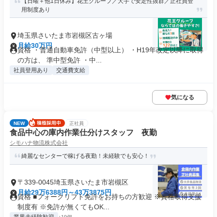
【日曜＋他1日休み】花王グループ／大手で安定性抜群／正社員登
用制度あり
埼玉県さいたま市岩槻区古ヶ場
月給30万円
資格 ・普通自動車免許（中型以上） ・H19年改定以降に取得
の方は、 準中型免許 ・中...
社員登用あり
交通費支給
気になる
NEW
正社員
食品中心の庫内作業仕分けスタッフ 夜勤
シモハナ物流株式会社
綺麗なセンターで稼げる夜勤！未経験でも安心！
〒339-0045埼玉県さいたま市岩槻区
月給29万6388円～43万3875円
資格 ■フォークリフト免許をお持ちの方歓迎 ※資格取得支援
制度有 ※免許が無くてもOK...