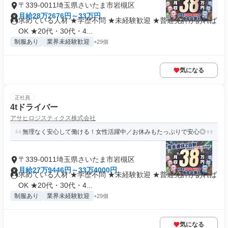
〒339-0011埼玉県さいたま市岩槻区
月給28万2676円～33万円
求めている人材 ★学歴不問 ★未経験歓迎 ★普通免許があれば
OK ★20代・30代・4...
制服あり
業界未経験歓迎
+29個
気になる
正社員
4tドライバー
アサヒロジスティクス株式会社
無理なく安心して働ける！女性活躍中／お休みもたっぷりで安心◎
〒339-0011埼玉県さいたま市岩槻区
月給27万9446円～33万4000円
求めている人材 ★学歴不問 ★未経験歓迎 ★普通免許があれば
OK ★20代・30代・4...
制服あり
業界未経験歓迎
+29個
気になる