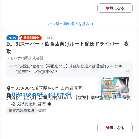
気になる
この企業の類似求人を見る
NEW
正社員
2t、3tスーパー・飲食店向けルート配送ドライバー 夜
勤
シモハナ物流株式会社
☆入社祝い金有☆【再配達なし】未経験歓迎／普通免許(AT)でOK
／賞与年3回／実質年休12...
〒339-0045埼玉県さいたま市岩槻区
月給32万8488円～44万5798円
資格 【必須】普通免許(MT/AT) 【歓迎】準中型免許以上 ※資
格取得支援制度有 ◆...
業界未経験歓迎
+20個
気になる