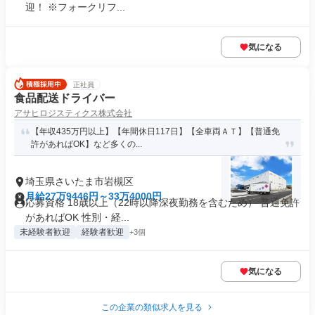
迎！ ※フォークリフ...
気になる
正社員
食品配送ドライバー
アサヒロジスティクス株式会社
【年収435万円以上】【年間休日117日】【全車両ＡＴ】【普通免
許があればOK】など多くの...
埼玉県さいたま市岩槻区
月給27万9446円～33万4000円
応募資格 18歳以上（22時以降深夜勤務を含むため） 普通免許
があればOK 性別・経...
未経験者歓迎
経験者歓迎
+3個
気になる
この企業の類似求人を見る