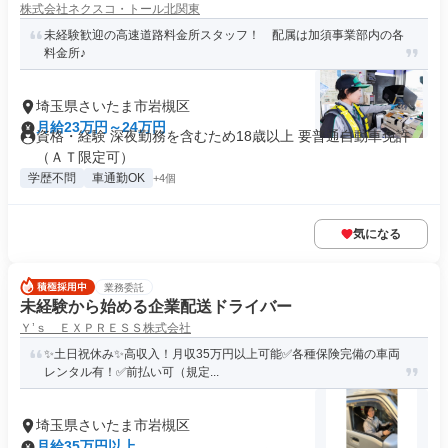
株式会社ネクスコ・トール北関東
未経験歓迎の高速道路料金所スタッフ！ 配属は加須事業部内の各
料金所♪
埼玉県さいたま市岩槻区
月給23万円～24万円
資格・経験 深夜勤務を含むため18歳以上 要普通自動車免許
（ＡＴ限定可）
学歴不問
車通勤OK
+4個
気になる
業務委託
未経験から始める企業配送ドライバー
Ｙ’ｓ ＥＸＰＲＥＳＳ株式会社
✨土日祝休み✨高収入！月収35万円以上可能✅各種保険完備の車両
レンタル有！✅前払い可（規定...
埼玉県さいたま市岩槻区
月給35万円以上