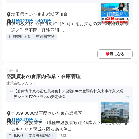
埼玉県さいたま市岩槻区加倉
月給32万円～40万円
求める人材: ◎普通免許（AT可）をお持ちの方 ◎未経験者歓
迎／学歴不問／経験不問 ...
社員登用あり
交通費支給
気になる
正社員
空調資材の倉庫内作業・在庫管理
株式会社フカガワ
【倉庫内作業の正社員募集】未経験OKの空調資材入出庫作業／業
界シェアTOPクラスの安定企業...
〒339-0036埼玉県さいたま市岩槻区
月給24万円以上
資格・経験 業界・職種未経験者歓迎 45歳以下(長期勤続によ
るキャリア形成を図る為※例...
制服あり
業界未経験歓迎
+13個