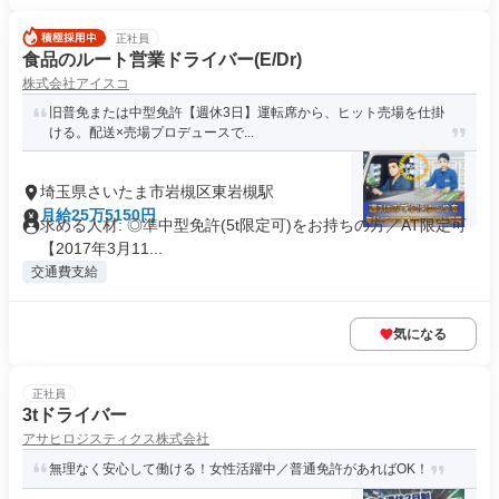
正社員
食品のルート営業ドライバー(E/Dr)
株式会社アイスコ
旧普免または中型免許【週休3日】運転席から、ヒット売場を仕掛
ける。配送×売場プロデュースで...
埼玉県さいたま市岩槻区東岩槻駅
月給25万5150円
求める人材: ◎準中型免許(5t限定可)をお持ちの方／AT限定可
【2017年3月11...
交通費支給
気になる
正社員
3tドライバー
アサヒロジスティクス株式会社
無理なく安心して働ける！女性活躍中／普通免許があればOK！