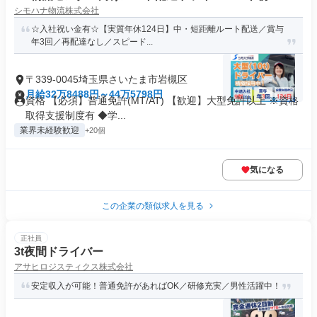
シモハナ物流株式会社
☆入社祝い金有☆【実質年休124日】中・短距離ルート配送／賞与
年3回／再配達なし／スピード...
〒339-0045埼玉県さいたま市岩槻区
月給32万8488円～44万5798円
資格 【必須】普通免許(MT/AT) 【歓迎】大型免許以上 ※資格
取得支援制度有 ◆学...
業界未経験歓迎
+20個
気になる
この企業の類似求人を見る
正社員
3t夜間ドライバー
アサヒロジスティクス株式会社
安定収入が可能！普通免許があればOK／研修充実／男性活躍中！