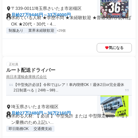
〒339-0011埼玉県さいたま市岩槻区
月給27万9446円～33万4000円
求めている人材 ★学歴不問 ★未経験歓迎 ★普通免許があれば
OK ★20代・30代・4...
制服あり
業界未経験歓迎
+29個
気になる
正社員
ルート配送ドライバー
南日本運輸倉庫株式会社
【中型免許必須】令和ではレア！車内喫煙OK！週休2日or完全週休
2日制選べる｜24時～9時...
埼玉県さいたま市岩槻区
月給27万2480円～30万2160円
求める人材: 【 必須 】 中型免許 または 中型限定解除 ※増ト
ン乗務のため上記い...
即日勤務OK
交通費支給