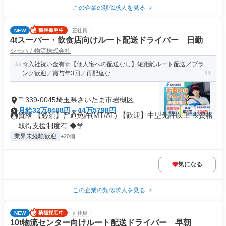
この企業の類似求人を見る
NEW
正社員
4tスーパー・飲食店向けルート配送ドライバー 日勤
シモハナ物流株式会社
☆入社祝い金有☆【個人宅への配送なし】短距離ルート配送／ブラ
ンク歓迎／賞与年3回／再配達な...
〒339-0045埼玉県さいたま市岩槻区
月給32万8488円～44万5798円
資格 【必須】普通免許(MT/AT) 【歓迎】中型免許以上 ※資格
取得支援制度有 ◆学...
業界未経験歓迎
+20個
気になる
この企業の類似求人を見る
NEW
正社員
10t物流センター向けルート配送ドライバー 早朝