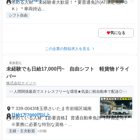
求める人材: * 未経験者大歓迎！ * 要普通免許(AT限定免許Ｏ
Ｋ） * 車両持込...
シフト自由
気になる
この企業の類似求人を見る
業務委託
未経験でも日給17,000円~ 自由シフト 軽貨物ドライ
バー
株式会社ケイソー
人間関係最高でストレスフリーな環境★気楽に軽自動車で配送◎
〒339-0043埼玉県さいたま市岩槻区城南
日給1万7000円以上
求めている人材 【必要資格】 普通自動車免許（AT限定可）
※業務に必要な特別な資格・...
主婦・主夫歓迎
+20個