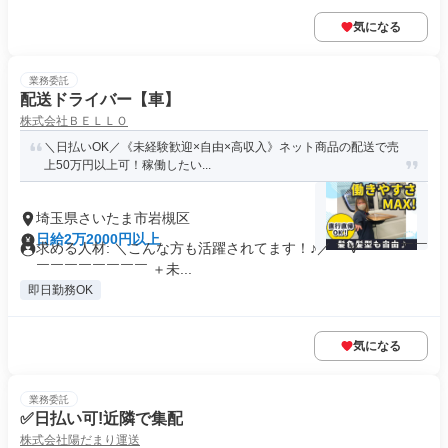
気になる
業務委託
配送ドライバー【車】
株式会社ＢＥＬＬＯ
＼日払いOK／《未経験歓迎×自由×高収入》ネット商品の配送で売
上50万円以上可！稼働したい...
埼玉県さいたま市岩槻区
日給2万2000円以上
求める人材: ＼こんな方も活躍されてます！♪／ ￣V￣￣￣￣￣
￣￣￣￣￣￣￣￣ ＋未...
即日勤務OK
気になる
業務委託
✅日払い可!近隣で集配
株式会社陽だまり運送