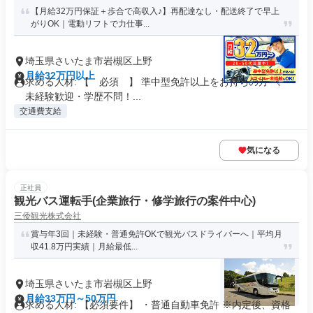
【月給32万円保証＋歩合で高収入♪】再配達なし・配送終了で早上
がりOK｜電動リフトで力仕事...
埼玉県さいたま市岩槻区上野
月給32万円以上
求める人材: 【 必須 】 準中型免許以上をお持ちの方 《
未経験歓迎・学歴不問！...
交通費支給
気になる
正社員
観光バス運転手(企業旅行・修学旅行の案件中心)
三倭観光株式会社
賞与年3回｜未経験・普通免許OKで観光バスドライバーへ｜平均月
収41.8万円実績｜月給最低...
埼玉県さいたま市岩槻区上野
月給33万円～50万円
求める人材: 【必須要件】 ・普通自動車免許 ※内定後、資格