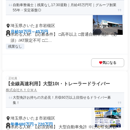
自動車整備士｜残業なし17:30退勤｜月給45万円可｜グループ創業
55年・安定基盤◎
埼玉県さいたま市岩槻区
月給30万円～45万円
求める人材: 【応募条件】 □高卒以上 □普通自動車免許（必
須）/AT限定不可 □二...
残業なし
気になる
正社員
【全線高速利用】大型10t・トレーラードライバー
株式会社ＫＹＯＷＡ
大型免許お持ちの方必見！月収60万以上目指せるドライバー募
集！
埼玉県さいたま市岩槻区
年俸480万円～720万円
求める人材: 【必須資格】 大型自動車免許 ※けん引免許歓