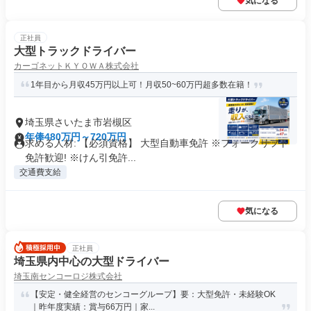
気になる
正社員
大型トラックドライバー
カーゴネットＫＹＯＷＡ株式会社
1年目から月収45万円以上可！月収50~60万円超多数在籍！
埼玉県さいたま市岩槻区
年俸480万円～720万円
求める人材: 【必須資格】 大型自動車免許 ※フォークリフト
免許歓迎! ※けん引免許...
交通費支給
気になる
正社員
埼玉県内中心の大型ドライバー
埼玉南センコーロジ株式会社
【安定・健全経営のセンコーグループ】要：大型免許・未経験OK
｜昨年度実績：賞与66万円｜家...