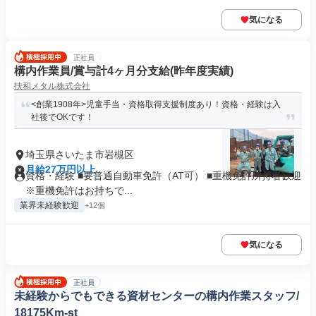
気になる
正社員
構内作業員/賞与計4ヶ月分支給(昨年度実績)
扶和メタル株式会社
<創業1908年>児童手当・資格取得支援制度あり！資格・経験は入
社後でOKです！
埼玉県さいたま市岩槻区
月給27万円以上
資格・経験 ■要普通自動車免許（AT可） ■重機免許所持者歓迎
※重機免許はお持ちで...
業界未経験歓迎
+12個
気になる
正社員
未経験からでもできる資材センターの構内作業スタッフ/
18175Km-st