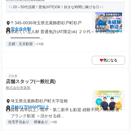
20～50代活躍！普免(AT可)OK！好きな時間に稼げる◎
〒345-0036埼玉県北葛飾郡杉戸町杉戸
完全歩合制
求めている人材 普通免許(AT限定ok) ２０代～５０代活躍中！
══════════...
主婦・主夫歓迎
+14個
気になる
正社員
店舗スタッフ(一般社員)
株式会社幸楽苑
埼玉県北葛飾郡杉戸町大字堤根
月給21万5000円以上
資格 高卒以上／既卒・第二新卒も歓迎 経験不問／未経験者・
ブランク歓迎 ＜活かせる経...
住宅手当あり
研修あり
+4個