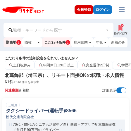
会員登録
ログイン
職種・キーワードから探す
条件保存
勤務地
職種
こだわり条件
雇用形態
年収
新着のみ
1
1
こだわり条件の追加設定を忘れていませんか？
土日祝休み
年間休日120日以上
完全週休2日制
学歴
北葛飾郡（埼玉県）、リモート面接OKの転職・求人情報
61
件
1
〜
61
件目を表示中
関連度順
新着順
詳細表示
正社員
タクシードライバー(運転手)/8566
松伏交通有限会社
70代・80代のシニアも活躍中／自社無線＋アプリで配車依頼多数
／営収月90万円のドライバー...