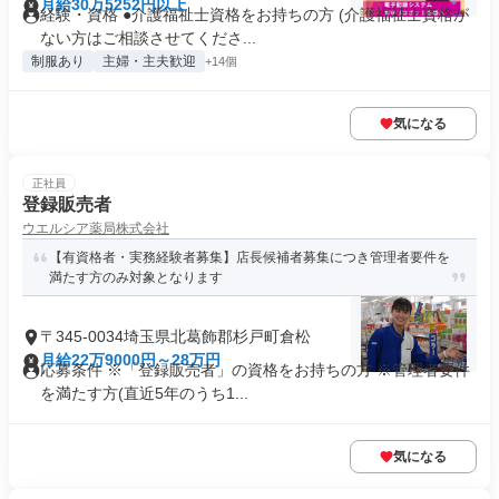
月給30万5252円以上
経験・資格 ●介護福祉士資格をお持ちの方 (介護福祉士資格が
ない方はご相談させてくださ...
制服あり
主婦・主夫歓迎
+14個
気になる
正社員
登録販売者
ウエルシア薬局株式会社
【有資格者・実務経験者募集】店長候補者募集につき管理者要件を
満たす方のみ対象となります
〒345-0034埼玉県北葛飾郡杉戸町倉松
月給22万9000円～28万円
応募条件 ※「登録販売者」の資格をお持ちの方 ※管理者要件
を満たす方(直近5年のうち1...
気になる