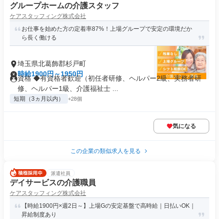
グループホームの介護スタッフ
ケアスタッフィング株式会社
お仕事を始めた方の定着率87%！上場グループで安定の環境だか
ら長く働ける
埼玉県北葛飾郡杉戸町
時給1900円～1950円
資格 ◆有資格者歓迎（初任者研修、ヘルパー2級、実務者研
修、ヘルパー1級、介護福祉士 ...
短期（3ヵ月以内）
+28個
気になる
この企業の類似求人を見る
派遣社員
デイサービスの介護職員
ケアスタッフィング株式会社
【時給1900円×週2日～】上場Gの安定基盤で高時給｜日払いOK｜
昇給制度あり