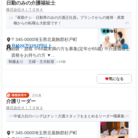
日勤のみの介護福祉士
株式会社ＨＩＴＯＷＡ
『夜勤ナシ・日勤帯のみの介護正社員』ブランクからの復帰・異業
種からの転職も大歓迎です！
〒345-0000埼玉県北葛飾郡杉戸町
月給26万3252円以上
経験・資格 ※65歳未満の方を募集(定年が65歳) ※介護福祉士
資格をお持ちの方 ▼...
制服あり
主婦・主夫歓迎
+14個
気になる
正社員
介護リーダー
株式会社ＨＩＴＯＷＡ
中途入社のハンデはナシ！介護スタッフをまとめるリーダー職募集
〒345-0000埼玉県北葛飾郡杉戸町