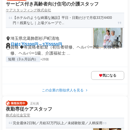
サービス付き高齢者向け住宅の介護スタッフ
ケアスタッフィング株式会社
【ホテルのような綺麗な施設】平日・日勤だけで月収33万4400
円！残業なし｜上場グループで...
埼玉県北葛飾郡杉戸町清地
日給1万5200円～3万5550円
資格 ◆有資格者歓迎（初任者研修、ヘルパー2級、実務者研
修、ヘルパー1級、介護福祉士 ...
短期（3ヵ月以内）
+28個
気になる
この企業の類似求人を見る
正社員
夜勤専従ケアスタッフ
株式会社金宝堂
完全週休2日制／月給32万円以上／未経験歓迎／人柄採用