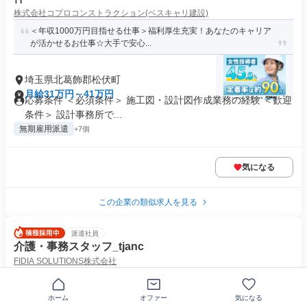
株式会社コプロコンストラクション(ベスキャリ建設)
＜年収1000万円目指せる仕事＞福利厚生充実！あなたのキャリア
が活かせるお仕事☆大手で安心...
埼玉県北葛飾郡松伏町
月給31万円～41万円
応募条件 ＜必須条件＞ 施工図・設計図作成業務の経験 ＜歓迎
条件＞ 設計事務所で...
無期雇用派遣
+7個
気になる
この企業の類似求人を見る
派遣社員
介護・事務スタッフ_tjanc
FIDIA SOLUTIONS株式会社
【平均年齢26歳】20代・30代を中心に若手活躍中！当社正社員と
して安定して長く働けます◎...
ホーム
オファー
気になる