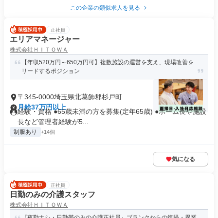
この企業の類似求人を見る
正社員
エリアマネージャー
株式会社ＨＩＴＯＷＡ
【年収520万円～650万円可】複数施設の運営を支え、現場改善を
リードするポジション
〒345-0000埼玉県北葛飾郡杉戸町
月給37万円以上
経験・資格 ●65歳未満の方を募集(定年65歳) ●ホーム長や施設
長など管理者経験が5...
制服あり
+14個
気になる
正社員
日勤のみの介護スタッフ
株式会社ＨＩＴＯＷＡ
『夜勤ナシ・日勤帯のみの介護正社員』ブランクからの復帰・異業