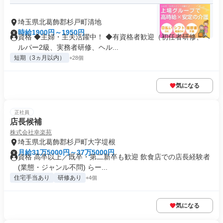
埼玉県北葛飾郡杉戸町清地
時給1900円～1950円
資格 ◆主婦・主夫活躍中！ ◆有資格者歓迎（初任者研修、ヘ
ルパー2級、実務者研修、ヘル...
短期（3ヵ月以内）
+28個
気になる
正社員
店長候補
株式会社幸楽苑
埼玉県北葛飾郡杉戸町大字堤根
月給31万5000円～37万5000円
資格 高卒以上／既卒・第二新卒も歓迎 飲食店での店長経験者
(業態・ジャンル不問) らー...
住宅手当あり
研修あり
+4個
気になる