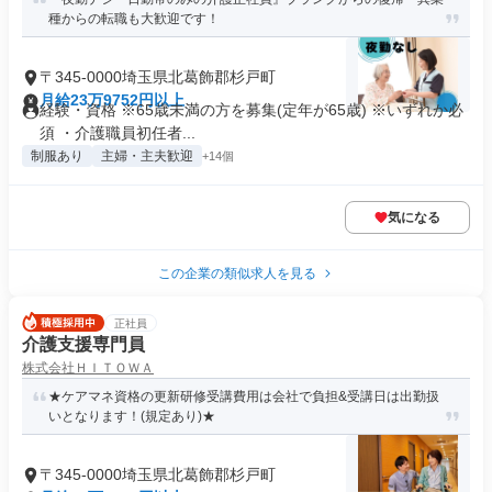
種からの転職も大歓迎です！
〒345-0000埼玉県北葛飾郡杉戸町
月給23万9752円以上
経験・資格 ※65歳未満の方を募集(定年が65歳) ※いずれか必
須 ・介護職員初任者...
制服あり
主婦・主夫歓迎
+14個
気になる
この企業の類似求人を見る
正社員
介護支援専門員
株式会社ＨＩＴＯＷＡ
★ケアマネ資格の更新研修受講費用は会社で負担&受講日は出勤扱
いとなります！(規定あり)★
〒345-0000埼玉県北葛飾郡杉戸町