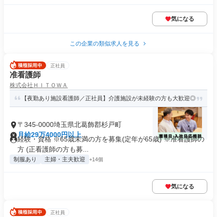
気になる
この企業の類似求人を見る
正社員
准看護師
株式会社ＨＩＴＯＷＡ
【夜勤あり施設看護師／正社員】介護施設が未経験の方も大歓迎◎
〒345-0000埼玉県北葛飾郡杉戸町
月給29万4000円以上
経験・資格 ※65歳未満の方を募集(定年が65歳) ※准看護師の
方 (正看護師の方も募...
制服あり
主婦・主夫歓迎
+14個
気になる
正社員