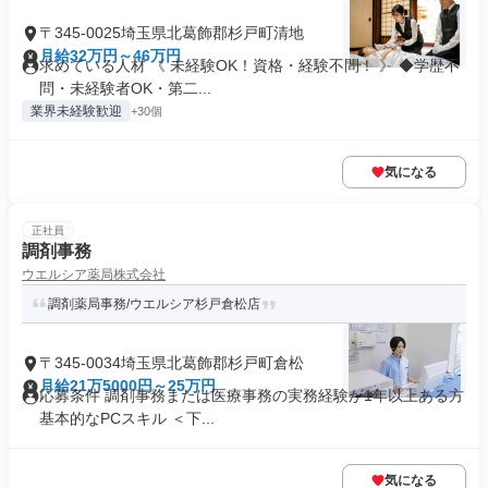
〒345-0025埼玉県北葛飾郡杉戸町清地
月給32万円～46万円
求めている人材 《 未経験OK！資格・経験不問！ 》 ◆学歴不
問・未経験者OK・第二...
業界未経験歓迎
+30個
気になる
正社員
調剤事務
ウエルシア薬局株式会社
調剤薬局事務/ウエルシア杉戸倉松店
〒345-0034埼玉県北葛飾郡杉戸町倉松
月給21万5000円～25万円
応募条件 調剤事務または医療事務の実務経験が1年以上ある方
基本的なPCスキル ＜下...
気になる