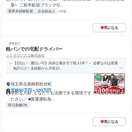
第✨ 二新卒歓迎ブランクO...
業界未経験歓迎
歩合給あり
+15個
気になる
業務委託
軽バンでの宅配ドライバー
ＪＣＳロジスコ株式会社
【日払い・週払い可】自由な働き方で収入UP！✓ 必要なのは普通
免許だけ！未経験から月収10...
埼玉県北葛飾郡松伏町
月給50万円～100万円
求める人材: どなたでも活躍できる環境です！ ＼ぜひご応募く
ださい／ ■普通運転免...
即日勤務OK
気になる