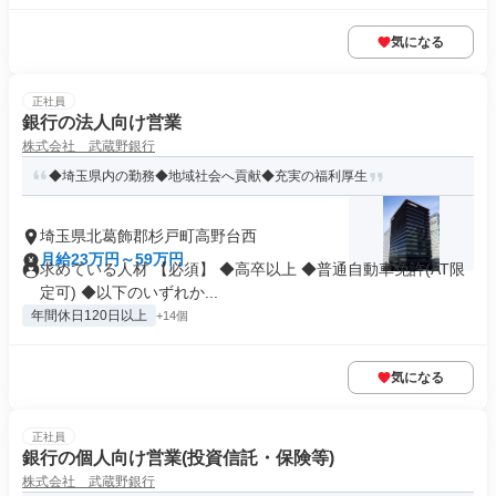
気になる
正社員
銀行の法人向け営業
株式会社 武蔵野銀行
◆埼玉県内の勤務◆地域社会へ貢献◆充実の福利厚生
埼玉県北葛飾郡杉戸町高野台西
月給23万円～59万円
求めている人材 【必須】 ◆高卒以上 ◆普通自動車免許(AT限
定可) ◆以下のいずれか...
年間休日120日以上
+14個
気になる
正社員
銀行の個人向け営業(投資信託・保険等)
株式会社 武蔵野銀行