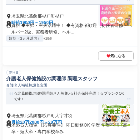
埼玉県北葛飾郡杉戸町杉戸
時給1900円～1950円
資格 ◆主婦・主夫活躍中！ ◆有資格者歓迎（初任者研修、ヘ
ルパー2級、実務者研修、ヘル...
短期（3ヵ月以内）
+28個
気になる
正社員
介護老人保健施設の調理師 調理スタッフ
介護老人福祉施設良宝園
☆北葛飾郡/老健/調理師さん募集♪☆社会保険完備！☆ブランクOK
です♪
埼玉県北葛飾郡杉戸町大字才羽
月給20万2000円～29万円
求める人物像 【応募要件】 即日勤務OK 学歴 学歴不問（高
卒・短大卒・専門学校卒み...