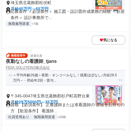
埼玉県北葛飾郡松伏町
月給45万円～65万円
応募条件 ＜必須条件＞ 施工図・設計図作成業務の経験 ＜歓迎
条件＞ 設計事務所で...
無期雇用派遣
+7個
気になる
派遣社員
夜勤なしの看護師_tjans
FIDIA SOLUTIONS株式会社
＜平均年齢26歳＞夜勤・オンコールなし！残業ほぼなし♪月給28.5
万円～・昇給年2回・賞与...
〒345-0047埼玉県北葛飾郡杉戸町高野台東
月給29万5000円～35万円
資格 【必須条件】 正看護師または准看護師の 資格をお持ちの
方 【歓迎条件】 看護師...
社員登用あり
無期雇用派遣
+28個