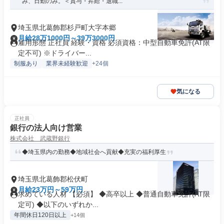
み、日勤のみ。＜賞与・昇給・退職...
埼玉県北葛飾郡杉戸町大字本郷
月給28万1000円～39万3000円
雇用形態 正社員 経験・資格 必須資格：中型自動車免許(AT限
定不可) ※ドライバー...
制服あり
業界未経験歓迎
+24個
気になる
正社員
銀行の法人向け営業
株式会社 武蔵野銀行
◆埼玉県内の勤務◆地域社会へ貢献◆充実の福利厚生
埼玉県北葛飾郡松伏町
月給23万円～59万円
求めている人材 【必須】 ◆高卒以上 ◆普通自動車免許(AT限
定可) ◆以下のいずれか...
年間休日120日以上
+14個