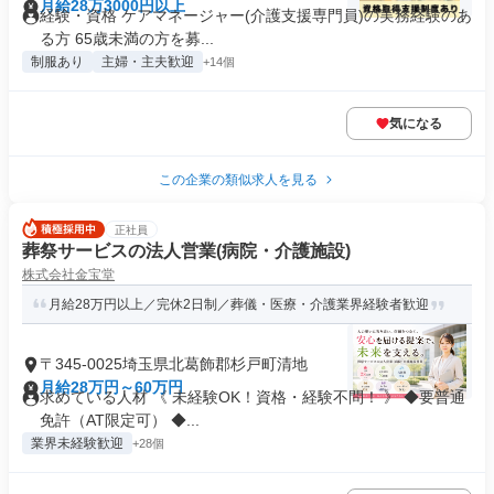
月給28万3000円以上
経験・資格 ケアマネージャー(介護支援専門員)の実務経験のあ
る方 65歳未満の方を募...
制服あり
主婦・主夫歓迎
+14個
気になる
この企業の類似求人を見る
正社員
葬祭サービスの法人営業(病院・介護施設)
株式会社金宝堂
月給28万円以上／完休2日制／葬儀・医療・介護業界経験者歓迎
〒345-0025埼玉県北葛飾郡杉戸町清地
月給28万円～60万円
求めている人材 《 未経験OK！資格・経験不問！ 》 ◆要普通
免許（AT限定可） ◆...
業界未経験歓迎
+28個