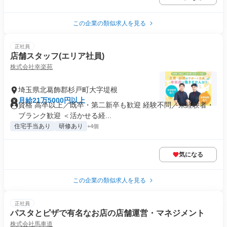
この企業の類似求人を見る
正社員
店舗スタッフ(エリア社員)
株式会社幸楽苑
埼玉県北葛飾郡杉戸町大字堤根
月給21万5000円以上
資格 高卒以上／既卒・第二新卒も歓迎 経験不問／未経験者・
ブランク歓迎 ＜活かせる経...
住宅手当あり
研修あり
+4個
気になる
この企業の類似求人を見る
正社員
パスタとピザで有名なお店の店舗運営・マネジメント
株式会社馬車道