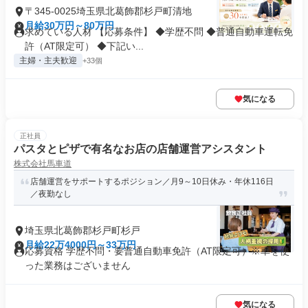
〒345-0025埼玉県北葛飾郡杉戸町清地
月給30万円～80万円
求めている人材 【応募条件】 ◆学歴不問 ◆普通自動車運転免
許（AT限定可） ◆下記い...
主婦・主夫歓迎
+33個
気になる
正社員
パスタとピザで有名なお店の店舗運営アシスタント
株式会社馬車道
店舗運営をサポートするポジション／月9～10日休み・年休116日
／夜勤なし
埼玉県北葛飾郡杉戸町杉戸
月給22万4000円～33万円
応募資格 学歴不問・要普通自動車免許（AT限定可）※車を使
った業務はございません
気になる