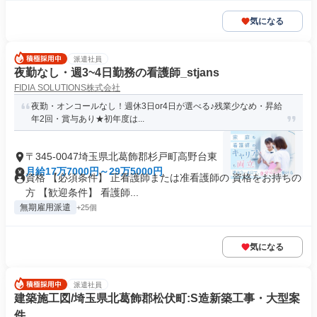
気になる
派遣社員
夜勤なし・週3~4日勤務の看護師_stjans
FIDIA SOLUTIONS株式会社
夜勤・オンコールなし！週休3日or4日が選べる♪残業少なめ・昇給
年2回・賞与あり★初年度は...
〒345-0047埼玉県北葛飾郡杉戸町高野台東
月給17万7000円～29万5000円
資格 【必須条件】 正看護師または准看護師の 資格をお持ちの
方 【歓迎条件】 看護師...
無期雇用派遣
+25個
気になる
派遣社員
建築施工図/埼玉県北葛飾郡松伏町:S造新築工事・大型案
件