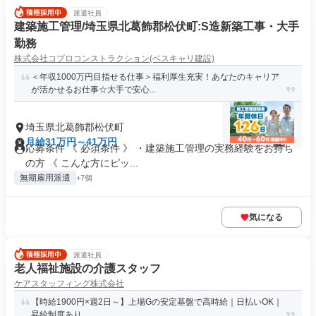
派遣社員
建築施工管理/埼玉県北葛飾郡松伏町:S造新築工事・大手
勤務
株式会社コプロコンストラクション(ベスキャリ建設)
＜年収1000万円目指せる仕事＞福利厚生充実！あなたのキャリア
が活かせるお仕事☆大手で安心...
埼玉県北葛飾郡松伏町
月給31万円～41万円
応募条件 《 必須条件 》 ・建築施工管理の実務経験をお持ち
の方 《 こんな方にピッ...
無期雇用派遣
+7個
気になる
派遣社員
老人福祉施設の介護スタッフ
ケアスタッフィング株式会社
【時給1900円×週2日～】上場Gの安定基盤で高時給｜日払いOK｜
昇給制度あり