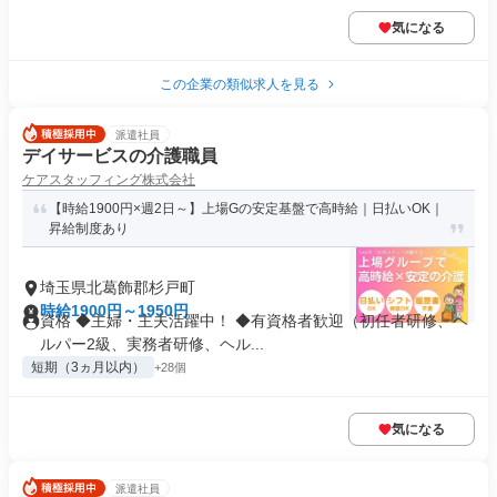
気になる
この企業の類似求人を見る
派遣社員
デイサービスの介護職員
ケアスタッフィング株式会社
【時給1900円×週2日～】上場Gの安定基盤で高時給｜日払いOK｜
昇給制度あり
埼玉県北葛飾郡杉戸町
時給1900円～1950円
資格 ◆主婦・主夫活躍中！ ◆有資格者歓迎（初任者研修、ヘ
ルパー2級、実務者研修、ヘル...
短期（3ヵ月以内）
+28個
気になる
派遣社員