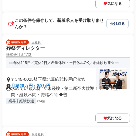
気になる
この条件を保存して、新着求人を受け取りませ
受け取る
んか？
正社員
葬祭ディレクター
株式会社金宝堂
年休115日／完休2日／希望休制・土日休みOK／未経験歓迎☆
〒345-0025埼玉県北葛飾郡杉戸町清地
月給26万円～80万円
求めている人材 《 未経験・第二新卒大歓迎！ 》 ◆学歴不
問・経験不問・資格不問 ◆普...
業界未経験歓迎
+34個
気になる
派遣社員