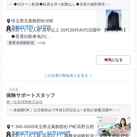
◆UIターン歓迎◆転居を伴う転勤なし◆充実の福利厚生
埼玉県北葛飾郡松伏町
月給23万円～53万円
求めている人材 高卒以上 20代30代40代活躍中 【必須要件】
◆普通自動車免許(...
業界未経験歓迎
+16個
気になる
この企業の類似求人を見る
正社員
保険サポートスタッフ
第一生命保険株式会社
未経験OK｜土日祝休みで年休120日以上✨女性が多数活躍中✨
〒345-0045埼玉県北葛飾郡杉戸町高野台西
月給30万1000円～52万1000円
求めている人材 高卒以上✨ 職種未経験歓迎✨ 業種未経験歓迎