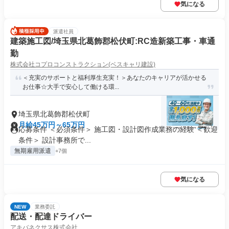
気になる
派遣社員
建築施工図/埼玉県北葛飾郡松伏町:RC造新築工事・車通
勤
株式会社コプロコンストラクション(ベスキャリ建設)
＜充実のサポートと福利厚生充実！＞あなたのキャリアが活かせる
お仕事☆大手で安心して働ける環...
埼玉県北葛飾郡松伏町
月給45万円～65万円
応募条件 ＜必須条件＞ 施工図・設計図作成業務の経験 ＜歓迎
条件＞ 設計事務所で...
無期雇用派遣
+7個
気になる
NEW
業務委託
配送・配達ドライバー
アキバネクサス株式会社