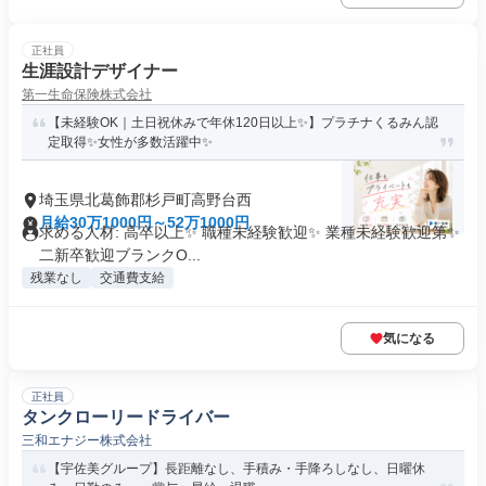
正社員
生涯設計デザイナー
第一生命保険株式会社
【未経験OK｜土日祝休みで年休120日以上✨】プラチナくるみん認
定取得✨女性が多数活躍中✨
埼玉県北葛飾郡杉戸町高野台西
月給30万1000円～52万1000円
求める人材: 高卒以上✨ 職種未経験歓迎✨ 業種未経験歓迎第✨
二新卒歓迎ブランクO...
残業なし
交通費支給
気になる
正社員
タンクローリードライバー
三和エナジー株式会社
【宇佐美グループ】長距離なし、手積み・手降ろしなし、日曜休