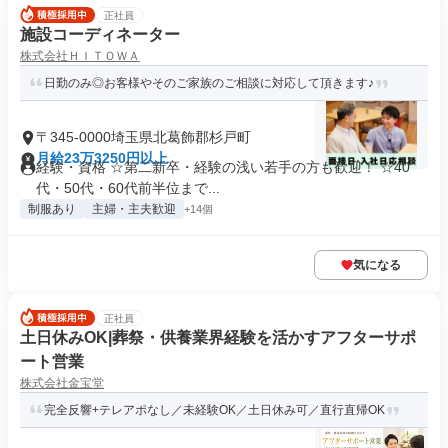
正社員
施設コーディネーター
株式会社ＨＩＴＯＷＡ
日勤のみ◎お客様やそのご家族のご相談に対応して頂きます♪
〒345-0000埼玉県北葛飾郡杉戸町
月給23万3250円以上
経験・資格 ☆第二新卒・経験の浅い若手の方も歓迎！ ☆40
代・50代・60代前半位まで...
制服あり
主婦・主夫歓迎
+14個
気になる
正社員
土日休みOK|葬祭・供養業界経験を活かすアフターサポ
ート営業
株式会社金宝堂
完全反響+テレアポなし／未経験OK／土日休み可／直行直帰OK