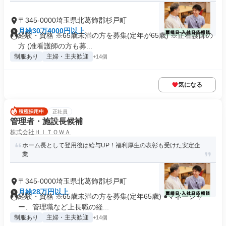
〒345-0000埼玉県北葛飾郡杉戸町
月給30万4000円以上
経験・資格 ※65歳未満の方を募集(定年が65歳) ※正看護師の
方 (准看護師の方も募...
制服あり
主婦・主夫歓迎
+14個
気になる
正社員
管理者・施設長候補
株式会社ＨＩＴＯＷＡ
ホーム長として登用後は給与UP！福利厚生の表彰も受けた安定企
業
〒345-0000埼玉県北葛飾郡杉戸町
月給28万円以上
経験・資格 ※65歳未満の方を募集(定年65歳) ●マネージャ
ー、管理職など上長職の経...
制服あり
主婦・主夫歓迎
+14個