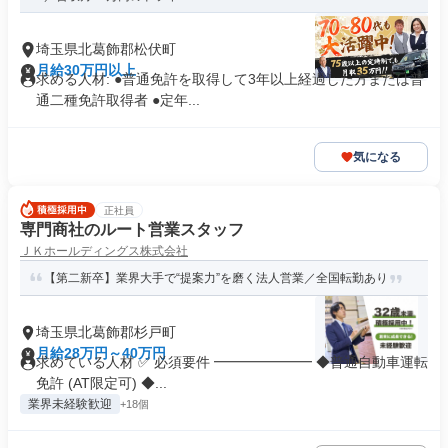
埼玉県北葛飾郡松伏町
月給30万円以上
求める人材: ●普通免許を取得して3年以上経過した方または普
通二種免許取得者 ●定年...
気になる
正社員
専門商社のルート営業スタッフ
ＪＫホールディングス株式会社
【第二新卒】業界大手で“提案力”を磨く法人営業／全国転勤あり
埼玉県北葛飾郡杉戸町
月給28万円～40万円
求めている人材 ✅ 必須要件 ━━━━━━━ ◆普通自動車運転
免許 (AT限定可) ◆...
業界未経験歓迎
+18個