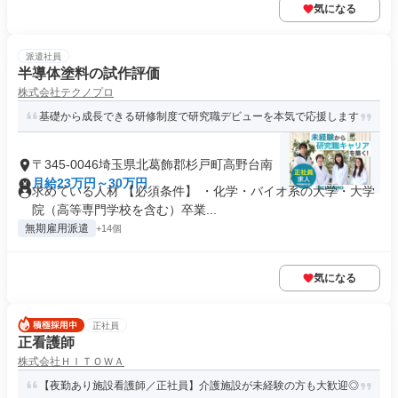
気になる
派遣社員
半導体塗料の試作評価
株式会社テクノプロ
基礎から成長できる研修制度で研究職デビューを本気で応援します
〒345-0046埼玉県北葛飾郡杉戸町高野台南
月給23万円～30万円
求めている人材 【必須条件】 ・化学・バイオ系の大学・大学
院（高等専門学校を含む）卒業...
無期雇用派遣
+14個
気になる
正社員
正看護師
株式会社ＨＩＴＯＷＡ
【夜勤あり施設看護師／正社員】介護施設が未経験の方も大歓迎◎