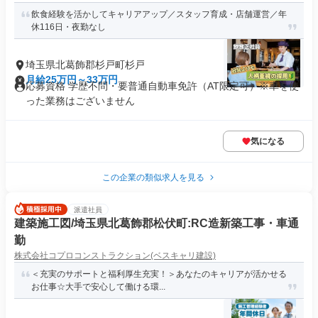
飲食経験を活かしてキャリアアップ／スタッフ育成・店舗運営／年
休116日・夜勤なし
埼玉県北葛飾郡杉戸町杉戸
月給25万円～33万円
応募資格 学歴不問・要普通自動車免許（AT限定可）※車を使
った業務はございません
気になる
この企業の類似求人を見る
派遣社員
建築施工図/埼玉県北葛飾郡松伏町:RC造新築工事・車通
勤
株式会社コプロコンストラクション(ベスキャリ建設)
＜充実のサポートと福利厚生充実！＞あなたのキャリアが活かせる
お仕事☆大手で安心して働ける環...