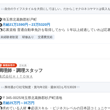
自分のライフスタイルを大切にしてほしい。だからこそクロネコヤマトは収入
埼玉県北葛飾郡杉戸町
月給21万1590円～23万5320円
応募資格 普通自動車免許を取得してから １年以上経過していれば応募可
未経験者歓迎
研修あり
交通費支給
正社員
調理師・調理スタッフ
株式会社ＨＩＴＯＷＡ
厚待遇が◎社宅制度・賞与年2回・週休3日も可/13028
〒345-0025埼玉県北葛飾郡杉戸町清地
月給25万円～35万円
求めている人材 ◆必須スキル ・ビジネスレベルの日本語コミュニケーシ