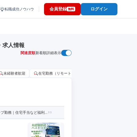
会員登録
ログイン
転職成功ノウハウ
無料
・求人情報
関連度順
新着順
詳細表示
未経験者歓迎
在宅勤務（リモートワーク）OK
家賃補助・住宅手当
勤務｜住宅手当など福利...