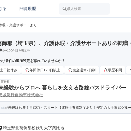
なる
閲覧履歴
求人検索
休暇・介護サポートあり
葛飾郡（埼玉県）、介護休暇・介護サポートありの転職
件
1
〜
100
件目を表示中
わり条件の追加設定を忘れていませんか？
土日祝休み
年間休日120日以上
完全週休2日制
学歴不問
正社員
未経験からプロへ 暮らしを支える路線バスドライバー
茨城急行自動車株式会社
✅未経験歓迎！月30万～スタート【運転士養成制度あり！安定の大手東武グループ
埼玉県北葛飾郡松伏町大字築比地