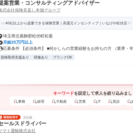
提案営業・コンサルティングアドバイザー
株式会社保険見直し本舗グループ
40社以上から提案できる保険営業｜高還元インセンティブ｜いなげや松伏店
埼玉県北葛飾郡松伏町松葉
月給25万円以上
応募条件 【必須条件】 ■何かしらの営業経験をお持ちの方 （業界・年数
資格取得支援あり
研修あり
ブランクOK
キーワード
を設定して求人を絞り込みまし
事務
経理
不動産
営業
IT
英語
正社員
セールスドライバー
ヤマト運輸株式会社