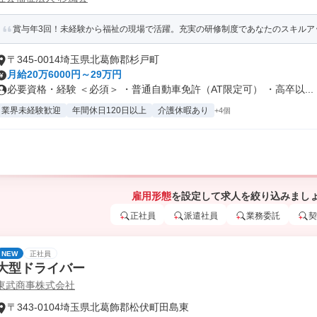
賞与年3回！未経験から福祉の現場で活躍。充実の研修制度であなたのスキルア
〒345-0014埼玉県北葛飾郡杉戸町
月給20万6000円～29万円
必要資格・経験 ＜必須＞ ・普通自動車免許（AT限定可） ・高卒以...
業界未経験歓迎
年間休日120日以上
介護休暇あり
+4個
雇用形態
を設定して求人を絞り込みまし
正社員
派遣社員
業務委託
契
NEW
正社員
大型ドライバー
東武商事株式会社
〒343-0104埼玉県北葛飾郡松伏町田島東