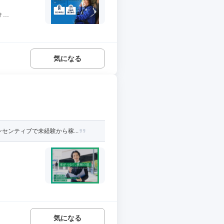
..
気になる
ンティブで未経験から稼...
気になる