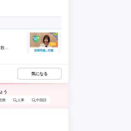
...
気になる
ょう
総務
人事
中国語