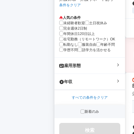
条件をクリア
人気の条件
未経験者歓迎
土日祝休み
完全週休2日制
年間休日120日以上
在宅勤務（リモートワーク）OK
転勤なし
服装自由
年齢不問
学歴不問
語学力を活かせる
雇用形態
年収
すべての条件をクリア
新着のみ
検索