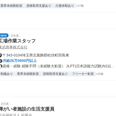
業界未経験歓迎
資格取得支援あり
介護休暇あり
+17個
NEW
正社員
工場作業スタッフ
東武商事株式会社
〒343-0104埼玉県北葛飾郡松伏町田島東
月給26万4000円以上
資格・経験 経験不問（未経験大歓迎） JLPT(日本語能力試験)N1以...
制服あり
業界未経験歓迎
資格取得支援あり
フリーター歓迎
+22個
正社員
障がい者施設の生活支援員
社会福祉法人 杉風会