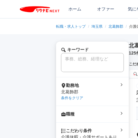
ホーム
オファー
気に
転職・求人トップ
/
埼玉県
/
北葛飾郡
/
介護
北
キーワード
125
こだ
勤務地
北葛飾郡
条件をクリア
職種
こだわり条件
介護休暇・介護サポートあり