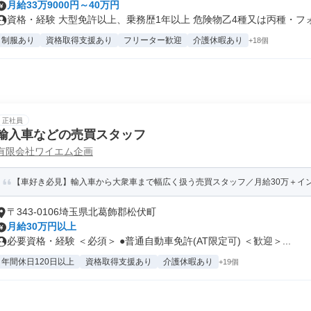
月給33万9000円～40万円
資格・経験 大型免許以上、乗務歴1年以上 危険物乙4種又は丙種・フォ.
制服あり
資格取得支援あり
フリーター歓迎
介護休暇あり
+18個
正社員
輸入車などの売買スタッフ
有限会社ワイエム企画
【車好き必見】輸入車から大衆車まで幅広く扱う売買スタッフ／月給30万＋インセ
〒343-0106埼玉県北葛飾郡松伏町
月給30万円以上
必要資格・経験 ＜必須＞ ●普通自動車免許(AT限定可) ＜歓迎＞...
年間休日120日以上
資格取得支援あり
介護休暇あり
+19個