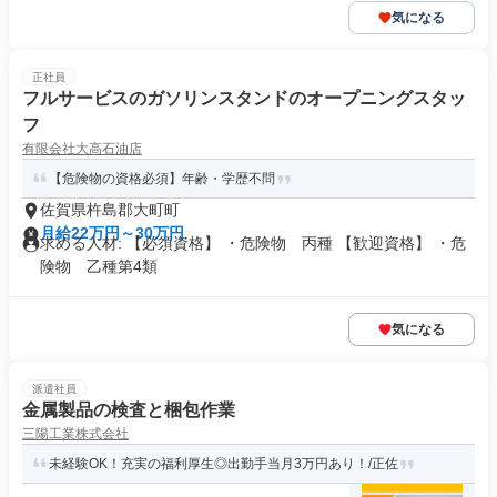
気になる
正社員
フルサービスのガソリンスタンドのオープニングスタッ
フ
有限会社大高石油店
【危険物の資格必須】年齢・学歴不問
佐賀県杵島郡大町町
月給22万円～30万円
求める人材: 【必須資格】 ・危険物 丙種 【歓迎資格】 ・危
険物 乙種第4類
気になる
派遣社員
金属製品の検査と梱包作業
三陽工業株式会社
未経験OK！充実の福利厚生◎出勤手当月3万円あり！/正佐