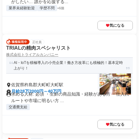
がしたい… 誰かを応援する...
業界未経験歓迎
学歴不問
+6個
気になる
正社員
TRIALの精肉スペシャリスト
株式会社トライアルカンパニー
AI・IoTを積極導入の小売企業！働き方改革にも積極的！基本定時
上がり！
佐賀県杵島郡大町町大町駅
月給28万2000円～40万円
求める人材: 必須 ・生鮮の商品知識・経験がある方 ・仕入れ
ルートや市場に明るい方 ...
交通費支給
気になる