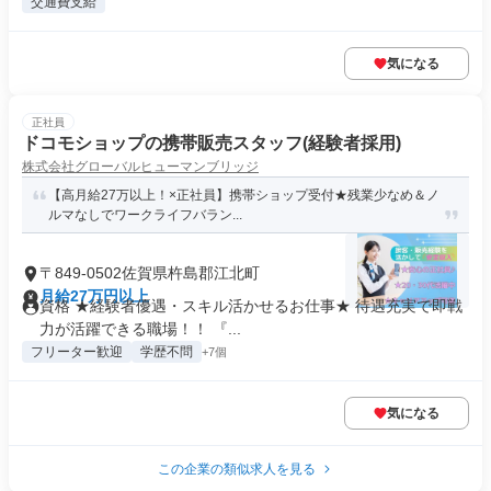
交通費支給
気になる
正社員
ドコモショップの携帯販売スタッフ(経験者採用)
株式会社グローバルヒューマンブリッジ
【高月給27万以上！×正社員】携帯ショップ受付★残業少なめ＆ノ
ルマなしでワークライフバラン...
〒849-0502佐賀県杵島郡江北町
月給27万円以上
資格 ★経験者優遇・スキル活かせるお仕事★ 待遇充実で即戦
力が活躍できる職場！！ 『...
フリーター歓迎
学歴不問
+7個
気になる
この企業の類似求人を見る