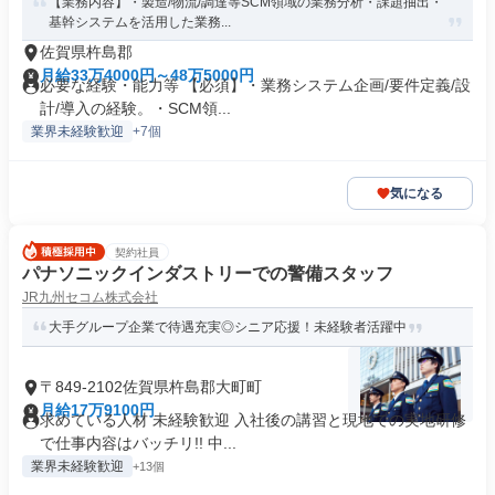
【業務内容】・製造/物流/調達等SCM領域の業務分析・課題抽出・
基幹システムを活用した業務...
佐賀県杵島郡
月給33万4000円～48万5000円
必要な経験・能力等 【必須】・業務システム企画/要件定義/設
計/導入の経験。・SCM領...
業界未経験歓迎
+7個
気になる
契約社員
パナソニックインダストリーでの警備スタッフ
JR九州セコム株式会社
大手グループ企業で待遇充実◎シニア応援！未経験者活躍中
〒849-2102佐賀県杵島郡大町町
月給17万9100円
求めている人材 未経験歓迎 入社後の講習と現地での実地研修
で仕事内容はバッチリ!! 中...
業界未経験歓迎
+13個