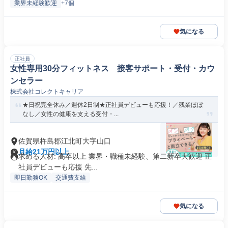
業界未経験歓迎
+7個
気になる
正社員
女性専用30分フィットネス 接客サポート・受付・カウ
ンセラー
株式会社コレクトキャリア
★日祝完全休み／週休2日制★正社員デビューも応援！／残業ほぼ
なし／女性の健康を支える受付・...
佐賀県杵島郡江北町大字山口
月給21万円以上
求める人材: 高卒以上 業界・職種未経験、第二新卒大歓迎 正
社員デビューも応援 先...
即日勤務OK
交通費支給
気になる