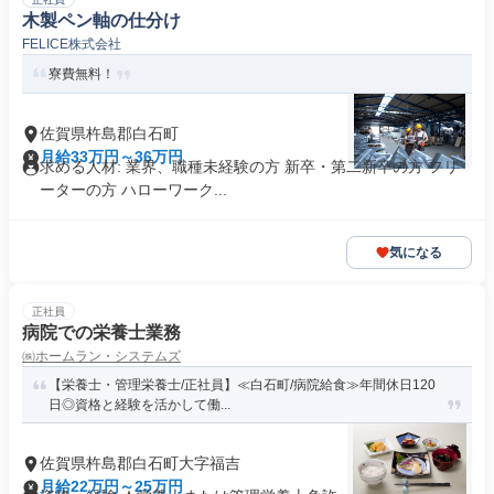
木製ペン軸の仕分け
FELICE株式会社
寮費無料！
佐賀県杵島郡白石町
月給33万円～36万円
求める人材: 業界、職種未経験の方 新卒・第二新卒の方 フリ
ーターの方 ハローワーク...
気になる
正社員
病院での栄養士業務
㈱ホームラン・システムズ
【栄養士・管理栄養士/正社員】≪白石町/病院給食≫年間休日120
日◎資格と経験を活かして働...
佐賀県杵島郡白石町大字福吉
月給22万円～25万円