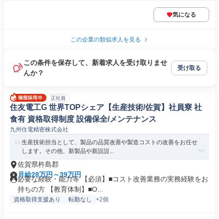
気になる
この企業の類似求人を見る
この条件を保存して、新着求人を受け取りませ
受け取る
んか？
正社員
住友電工G 世界TOPシェア【生産技術/佐賀】社員寮 社
食有 資格取得制度 設備保全/メンテナンス
九州住電精密株式会社
生産技術担当として、製品の品質改善や製造コストの改善をお任せ
します。その他、新製品や新設設...
佐賀県杵島郡
月給28万円～39万円
必要な経験・能力等 【必須】■コスト改善業務の実務経験をお
持ちの方 【教育体制】■O...
資格取得支援あり
転勤なし
+2個