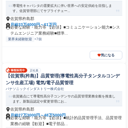
導電性キャパシタの需要拡大に伴い世界への安定供給を目指しま
す。佐賀管理部にてサプライチェー...
佐賀県杵島郡
月給33万4000円～61万円
必要な経験・能力等 【必須】■コミュニケーション能力■シス
テムエンジニア業務経験■標準...
業界未経験歓迎
+7個
気になる
正社員
【佐賀県(杵島)】品質管理(導電性高分子タンタルコンデ
ンサ生産工場) 電気/電子品質管理
パナソニックインダストリー株式会社
佐賀拠点にて導電性高分子コンデンサの品質管理業務全般を推進し
ます。新製品認定や変更管理にお...
佐賀県杵島郡
月給27万3000円～48万5000円
必要な経験・能力等 【必須】■統計的品質管理手法、品質管理
業務の経験【歓迎】■電子部品...