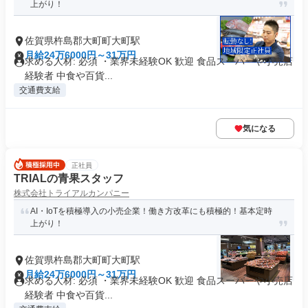
上がり！
佐賀県杵島郡大町町大町駅
月給24万6000円～31万円
求める人材: 必須 ・業界未経験OK 歓迎 食品スーパーや小売店
経験者 中食や百貨...
交通費支給
気になる
正社員
TRIALの青果スタッフ
株式会社トライアルカンパニー
AI・IoTを積極導入の小売企業！働き方改革にも積極的！基本定時
上がり！
佐賀県杵島郡大町町大町駅
月給24万6000円～31万円
求める人材: 必須 ・業界未経験OK 歓迎 食品スーパーや小売店
経験者 中食や百貨...