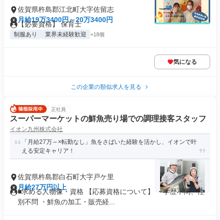
佐賀県杵島郡江北町大字佐留志
月給19万3400円～20万3400円
【必要資格】 保育士
制服あり
業界未経験歓迎
+18個
気になる
この企業の類似求人を見る
正社員
スーパーマーケットの鮮魚売り場での調理接客スタッフ
イオン九州株式会社
「月給27万～×転勤なし」魚をさばいた経験を活かし、イオンで叶
える安定キャリア！
佐賀県杵島郡白石町大字戸ケ里
月給27万円以上
■求める人物像・資格 【応募資格について】 ・学歴不問、性
別不問 ・鮮魚の加工・販売経...