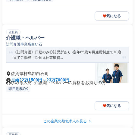
気になる
正社員
介護職・ヘルパー
訪問介護事業所白い石
《訪問介護》日勤のみ◎託児所あり♪定年65歳★再雇用制度で70歳
までご勤務可◎育児休業取得...
佐賀県杵島郡白石町
月給22万1500円～23万7000円
求める人材: 介護職・ヘルパーの資格をお持ちの方
即日勤務OK
気になる
この企業の類似求人を見る
正社員