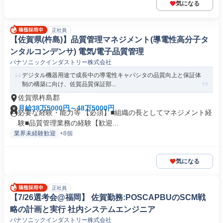
気になる
正社員
【佐賀県(杵島)】品質管理マネジメント(導電性高分子タ
ンタルコンデンサ) 電気/電子品質管理
パナソニックインダストリー株式会社
デジタル機器用途で成長中の導電性キャパシタの品質向上と保証体
制の構築に向け、佐賀品質保証部...
佐賀県杵島郡
月給38万5000円～48万5000円
必要な経験・能力等 【必須】■組織の長としてマネジメント経
験■品質管理業務の経験【歓迎...
業界未経験歓迎
+8個
気になる
正社員
【7/26選考会@福岡】 佐賀勤務:POSCAPBUのSCM戦
略の計画と実行 社内システムエンジニア
パナソニックインダストリー株式会社