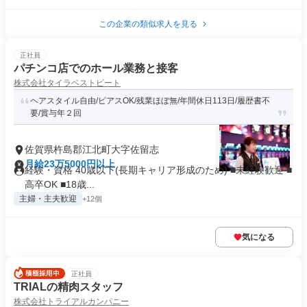
この企業の類似求人を見る
正社員
パチンコ店でのホール業務と接客
株式会社タイラベストビート
ヘアスタイル自由/ピアスOK/残業ほぼ無/年間休日113日/履歴書不
要/賞与年２回
佐賀県杵島郡江北町大字佐留志
月給23万5000円以上
経験・資格 40歳以下(長期キャリア形成のため) ■未経験歓迎 ■
高卒OK ■18歳...
主婦・主夫歓迎
+12個
気になる
正社員
TRIALの精肉スタッフ
株式会社トライアルカンパニー