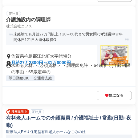
正社員
介護施設内の調理師
株式会社ニフス
未経験でも月給27万円以上！20～60代まで男女問わず活躍中☆年
間休日121日＆連休取得O...
佐賀県杵島郡江北町大字惣領分
月給27万2300円～31万6000円
求める人材: ＜必須資格＞ ・調理師免許 ・64歳まで(年齢制限
の事由：65歳定年の...
即日勤務OK
交通費支給
気になる
正社員
有料老人ホームでの介護職員 / 介護福祉士 / 常勤(日勤+夜
勤)
医療法人EMU 住宅型有料老人ホームなごみの杜