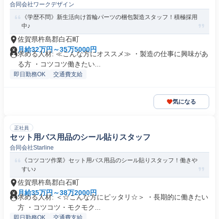
合同会社ワークデザイン
《学歴不問》新生活向け首輪パーツの梱包製造スタッフ！積極採用
中♪
佐賀県杵島郡白石町
月給32万円～35万5000円
求める人材: ≪こんな方にオススメ≫ ・製造の仕事に興味があ
る方 ・コツコツ働きたい...
即日勤務OK
交通費支給
気になる
正社員
セット用バス用品のシール貼りスタッフ
合同会社Starline
《コツコツ作業》セット用バス用品のシール貼りスタッフ！働きや
すい♪
佐賀県杵島郡白石町
月給35万円～38万2000円
求める人材: ＜☆こんな方にピッタリ☆＞ ・長期的に働きたい
方 ・コツコツ・モクモク...
即日勤務OK
交通費支給