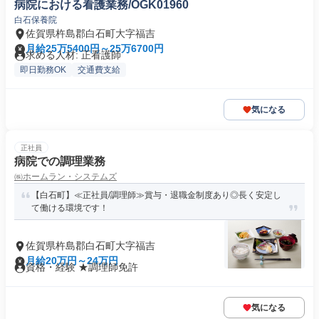
病院における看護業務/OGK01960
白石保養院
佐賀県杵島郡白石町大字福吉
月給25万5400円～25万6700円
求める人材: 正看護師
即日勤務OK
交通費支給
気になる
正社員
病院での調理業務
㈱ホームラン・システムズ
【白石町】≪正社員/調理師≫賞与・退職金制度あり◎長く安定し
て働ける環境です！
佐賀県杵島郡白石町大字福吉
月給20万円～24万円
資格・経験 ★調理師免許
気になる