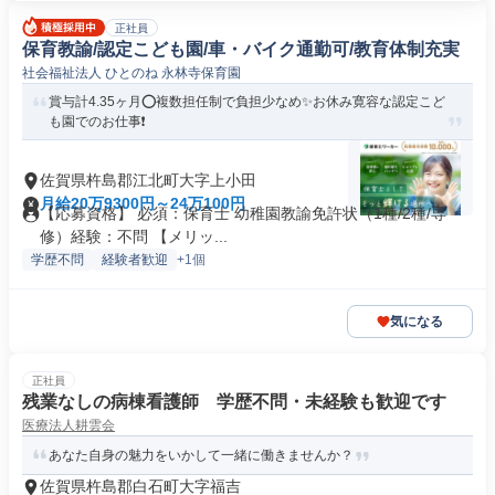
正社員
保育教諭/認定こども園/車・バイク通勤可/教育体制充実
社会福祉法人 ひとのね 永林寺保育園
賞与計4.35ヶ月⭕複数担任制で負担少なめ✨お休み寛容な認定こど
も園でのお仕事❗️
佐賀県杵島郡江北町大字上小田
月給20万9300円～24万100円
【応募資格】 必須：保育士 幼稚園教諭免許状（1種/2種/専
修）経験：不問 【メリッ...
学歴不問
経験者歓迎
+1個
気になる
正社員
残業なしの病棟看護師 学歴不問・未経験も歓迎です
医療法人耕雲会
あなた自身の魅力をいかして一緒に働きませんか？
佐賀県杵島郡白石町大字福吉