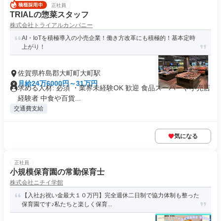
正社員
TRIALの惣菜スタッフ
株式会社トライアルカンパニー
AI・IoTを積極導入の小売企業！働き方改革にも積極的！基本定時
上がり！
佐賀県杵島郡大町町大町駅
月給24万6000円～31万円
求める人材: 必須 ・業界未経験OK 歓迎 食品スーパーや小売店
経験者 中食や百貨...
交通費支給
気になる
正社員
小規模保育園の常勤保育士
株式会社ニチイ学館
【入社お祝い金最大１０万円】完全週休二日制で協力体制も整った
保育園です♪私たちと楽しく保育...