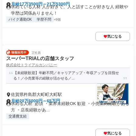
月給17万3500円～21万5300円
求めている人材 人が好きで、人と話すことが好きな人 経験や
学歴は関係ありません！
バイク通勤OK
学歴不問
+9個
気になる
正社員
スーパーTRIALの店舗スタッフ
株式会社トライアルカンパニー
【未経験歓迎】年齢不問／キャリアアップ・年収アップを目指せ
る！／小売業等の経験が活かせる／...
佐賀県杵島郡大町町大町駅
月給20万6000円～65万円
求める人材: 必須 ・業界未経験OK 歓迎 ・小売業の経験がある
方 ・店長経験があ...
交通費支給
気になる