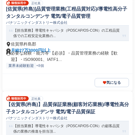
正社員
[佐賀県(杵島)]品質管理業務(工程品質対応)/導電性高分子
タンタルコンデンサ 電気/電子品質管理
パナソニックインダストリー株式会社
【担当業務】導電性キャパシタ（POSCAP/OS-CON）の工程品質
係での工程安定化業務の...
佐賀県杵島郡
月給27万3000円以上
必要な経験・能力等 【必須】・品質管理業務の経験【歓
迎】・ISO90001、IATF1...
業界未経験歓迎
+8個
気になる
正社員
【佐賀県(杵島)】品質保証業務(顧客対応業務)/導電性高分
子タンタルコンデンサ 電気/電子品質保証
パナソニックインダストリー株式会社
【担当業務】導電性キャパシタ（POSCAP/OS-CON）の顧客品質
係の業務の推進を担当頂...