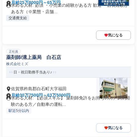
月給25万8000円～65万円
求める人材: 必須 ・小売業の経験がある方 歓迎 ・店長経験が
ある方（※業態・店舗...
交通費支給
気になる
正社員
薬剤師/溝上薬局 白石店
株式会社ミズ
日・祝日勤務手当あり♪
佐賀県杵島郡白石町大字福田
月給30万7500円～63万5000円
求める人材: 【必須スキル】 薬剤師免許をお持ちの方／調剤経
験のある方／自動車の運転...
駅近5分以内
気になる