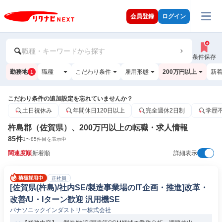
会員登録
ログイン
職種・キーワードから探す
条件保存
勤務地
職種
こだわり条件
雇用形態
200万円以上
新
1
こだわり条件の追加設定を忘れていませんか？
土日祝休み
年間休日120日以上
完全週休2日制
学歴
杵島郡（佐賀県）、200万円以上の転職・求人情報
85
件
1
〜
85
件目を表示中
関連度順
新着順
詳細表示
正社員
[佐賀県(杵島)/社内SE/製造事業場のIT企画・推進]改革・
改善/U・Iターン歓迎 汎用機SE
パナソニックインダストリー株式会社