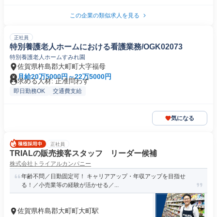
この企業の類似求人を見る
正社員
特別養護老人ホームにおける看護業務/OGK02073
特別養護老人ホームすみれ園
佐賀県杵島郡大町町大字福母
月給20万5000円～22万5000円
求める人材: 正准問わず
即日勤務OK
交通費支給
気になる
正社員
TRIALの販売接客スタッフ リーダー候補
株式会社トライアルカンパニー
年齢不問／日勤固定可！ キャリアアップ・年収アップを目指せ
る！／小売業等の経験が活かせる／...
佐賀県杵島郡大町町大町駅