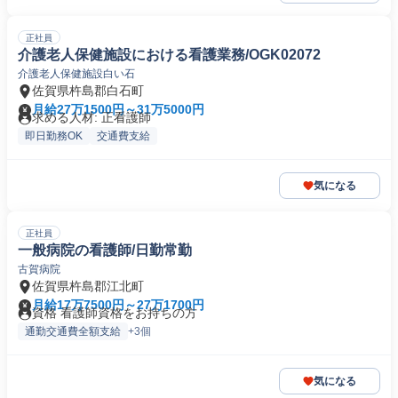
正社員
介護老人保健施設における看護業務/OGK02072
介護老人保健施設白い石
佐賀県杵島郡白石町
月給27万1500円～31万5000円
求める人材: 正看護師
即日勤務OK
交通費支給
気になる
正社員
一般病院の看護師/日勤常勤
古賀病院
佐賀県杵島郡江北町
月給17万7500円～27万1700円
資格 看護師資格をお持ちの方
通勤交通費全額支給
+3個
気になる