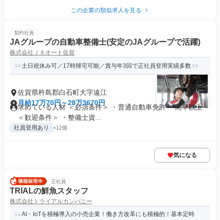
この企業の類似求人を見る
契約社員
JAグループの自動車整備士(安定のJAグループで活躍)
株式会社ＪＡオート佐賀
土日祝休み可／17時帰宅可能／賞与年3回で正社員登用実績多数
佐賀県杵島郡白石町大字遠江
月給17万70円～28万3670円
求めている人材 ＜必須条件＞ ・普通自動車免許 ・高卒以上
＜歓迎条件＞ ・整備士資...
社員登用あり
+12個
気になる
正社員
TRIALの鮮魚スタッフ
株式会社トライアルカンパニー
AI・IoTを積極導入の小売企業！働き方改革にも積極的！基本定時