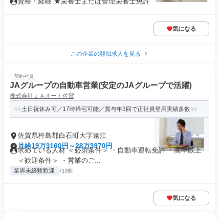
資格・経験 ★栄養士または管理栄養士免許
気になる
この企業の類似求人を見る
契約社員
JAグループの自動車営業(安定のJAグループで活躍)
株式会社ＪＡオート佐賀
土日祝休み可／17時帰宅可能／賞与年3回で正社員登用実績多数
佐賀県杵島郡白石町大字遠江
月給19万3160円～28万3970円
求めている人材 ＜必須条件＞ ・自動車運転免許 ・高卒以上
＜歓迎条件＞ ・営業のご...
業界未経験歓迎
+13個
気になる