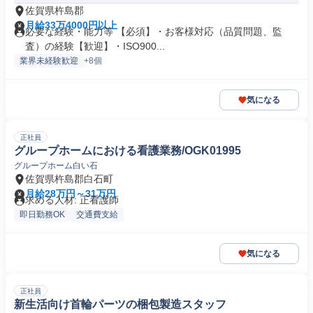
佐賀県杵島郡
月給33万4000円以上
必要な経験・能力等 【必須】・お客様対応（品質問題、監
査）の経験【歓迎】・ISO900...
業界未経験歓迎
+8個
気になる
正社員
グループホームにおける看護業務/OGK01995
グループホーム白い石
佐賀県杵島郡白石町
月給28万円～31万円
求める人材: 正看護師
即日勤務OK
交通費支給
気になる
正社員
新生活向け首輪パーツの梱包製造スタッフ