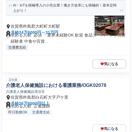
AI・IoTを積極導入の小売企業！働き方改革にも積極的！基本定時
上がり！
佐賀県杵島郡大町町大町駅
月給24万6000円～31万円
求める人材: 必須 ・業界未経験OK 歓迎 食品スーパーや小売店
経験者 中食や百貨...
交通費支給
気になる
正社員
介護老人保健施設における看護業務/OGK02078
介護老人保健施設清涼荘
佐賀県杵島郡白石町大字戸ケ里
月給26万6000円以上
求める人材: 正看護師
即日勤務OK
交通費支給
気になる