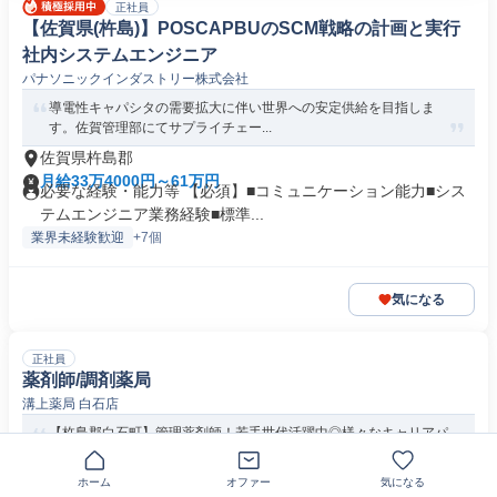
正社員
【佐賀県(杵島)】POSCAPBUのSCM戦略の計画と実行
社内システムエンジニア
パナソニックインダストリー株式会社
導電性キャパシタの需要拡大に伴い世界への安定供給を目指しま
す。佐賀管理部にてサプライチェー...
佐賀県杵島郡
月給33万4000円～61万円
必要な経験・能力等 【必須】■コミュニケーション能力■シス
テムエンジニア業務経験■標準...
業界未経験歓迎
+7個
気になる
正社員
薬剤師/調剤薬局
溝上薬局 白石店
【杵島郡白石町】管理薬剤師！若手世代活躍中◎様々なキャリアパ
ス◎キャリアアップしたい方必見...
ホーム
オファー
気になる