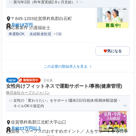
賞与年2回（昨年度実績2.8ヶ月支給）！
〒849-1203佐賀県杵島郡白石町
月給18万円
応募条件 介護福祉士
車通勤OK
未経験者歓迎
+2個
気になる
この企業の類似求人を見る
NEW
正社員
女性向けフィットネスで運動サポート/事務(健康管理)
株式会社カーブスジャパン
女性の「変わりたい」をサポート/週休2日/日祝休/長期休暇/染髪・
ネイルOK※規定内
佐賀県杵島郡江北町大字山口
月給23万円以上
資格 ＼カーブスのおすすめポイント／ 人をサポートする仕事