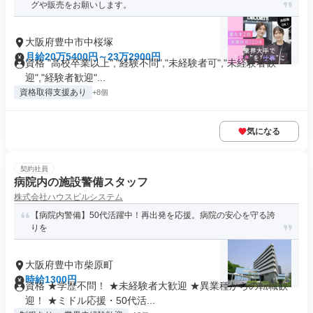
グや販売をお願いします。
大阪府豊中市中桜塚
月給20万5400円～23万2900円
資格 "高校卒業以上","経験不問","未経験者可","未経験者歓
迎","経験者歓迎"...
資格取得支援あり
+8個
気になる
契約社員
病院内の施設警備スタッフ
株式会社ハウスビルシステム
【病院内警備】50代活躍中！再出発を応援。病院の安心を守る誇
りを
大阪府豊中市柴原町
時給1300円
資格 ★学歴不問！ ★未経験者大歓迎 ★異業種からの転職歓
迎！ ★ミドル応援・50代活...