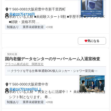
〒560-0083大阪府豊中市新千里西町
月給20万4730円
求めている人材 ■未経験スタート9割 ■学歴不問 ■ブランクOK
■経験・資格不問 ...
制服あり
業界未経験歓迎
+19個
気になる
契約社員
国内老舗データセンターのサーバールーム入退室検査
アラコム株式会社 関西支社
クラウドを守る仕事/車通勤OK/個人ロッカー・シャワー室完備
〒560-0000大阪府豊中市
月給24万5280円以上
求めている人材 ＊男女ともに活躍中！＊ 未経験歓迎！ 勤務は
シフト制となります。 希...
制服あり
業界未経験歓迎
+28個