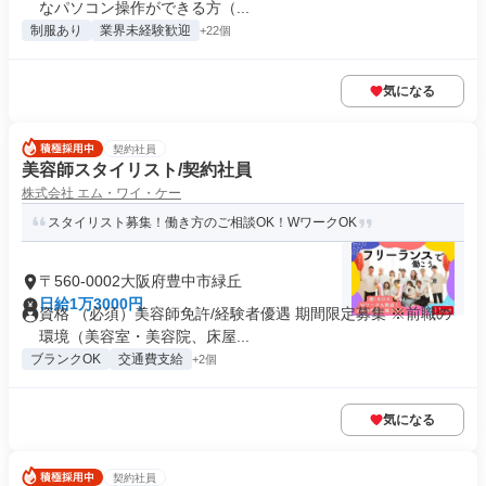
なパソコン操作ができる方（...
制服あり
業界未経験歓迎
+22個
気になる
契約社員
美容師スタイリスト/契約社員
株式会社 エム・ワイ・ケー
スタイリスト募集！働き方のご相談OK！WワークOK
〒560-0002大阪府豊中市緑丘
日給1万3000円
資格 （必須）美容師免許/経験者優遇 期間限定募集 ※前職の
環境（美容室・美容院、床屋...
ブランクOK
交通費支給
+2個
気になる
契約社員