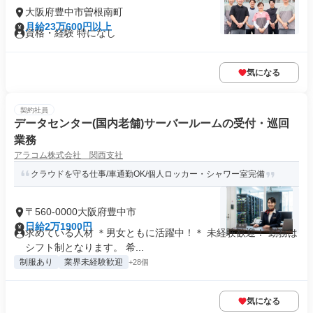
大阪府豊中市曽根南町
月給23万600円以上
資格・経験 特になし
気になる
契約社員
データセンター(国内老舗)サーバールームの受付・巡回
業務
アラコム株式会社 関西支社
クラウドを守る仕事/車通勤OK/個人ロッカー・シャワー室完備
〒560-0000大阪府豊中市
日給2万1900円
求めている人材 ＊男女ともに活躍中！＊ 未経験歓迎！ 勤務は
シフト制となります。 希...
制服あり
業界未経験歓迎
+28個
気になる