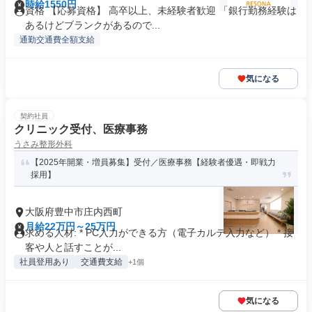
時給1550円
資格 【応募資格】 高卒以上、未経験者歓迎 「銀行勤務経験は
あるけどブランクがあるので...
通勤交通費全額支給
気になる
契約社員
クリニック受付、医療事務
うさみ整形外科
【2025年開業・増員募集】受付／医療事務【経験者優遇・即戦力
採用】
大阪府豊中市庄内西町
月給22万円～25万円
求める人材: * PC入力ができる方（電子カルテ入力など） * 接
客や人と話すことが...
社員登用あり
交通費支給
+1個
気になる