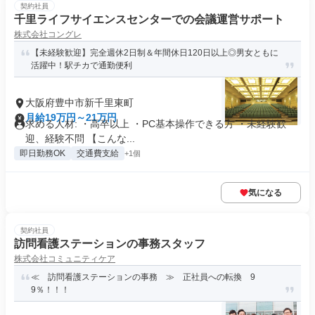
契約社員
千里ライフサイエンスセンターでの会議運営サポート
株式会社コングレ
【未経験歓迎】完全週休2日制＆年間休日120日以上◎男女ともに
活躍中！駅チカで通勤便利
大阪府豊中市新千里東町
月給19万円～21万円
求める人材: ・高卒以上 ・PC基本操作できる方 ・未経験歓
迎、経験不問 【こんな...
即日勤務OK
交通費支給
+1個
気になる
契約社員
訪問看護ステーションの事務スタッフ
株式会社コミュニティケア
≪ 訪問看護ステーションの事務 ≫ 正社員への転換 9
9％！！！