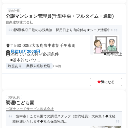
契約社員
分譲マンション管理員(千里中央・フルタイム・通勤)
住商建物株式会社
週5勤務◎日勤のみ残業無！採用日より有給付与★シニア活躍中✨
〒560-0082大阪府豊中市新千里東町
月給18万2000円
求めている人材 ✅必須条件 ─────────────── ■高卒以上
■基本的なパソ...
制服あり
業界未経験歓迎
+14個
気になる
契約社員
調理/こども園
一冨士フードサービス株式会社
［豊中市］こども園での調理スタッフ（契約社員）大募集！◆未経
験歓迎いたします◆社会保険完備...