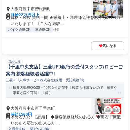
大阪府豊中市曽根南町
月給22万円以上
資格・経験 資格不問 ★栄養士・調理師免許をお持ちの方歓迎
いたします！ 【こんな経験...
バイク通勤OK
車通勤OK
+5個
気になる
契約社員
【千里中央支店】三菱UFJ銀行の受付スタッフ/ロビーご
案内 接客経験者活躍中!
三菱UFJ人事サービス株式会社(採用・受託業務部)
扶養内勤務OK/30～40代女性活躍中！残業もほぼないので、家事や
家庭と両立可能！ 主婦(...
大阪府豊中市新千里東町
時給1560円
求める人材: 【必須】 ◆接客業務経験のある方 ◆明るく気配
りのある応対の出来る方 ...
交通費支給
駅近5分以内