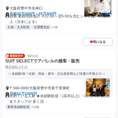
大阪府豊中市名神口
月給20万300円～25万300円
資格 要調理師免許 ※22:00～翌5:00を含むシフトは、18歳以
上（法令による）
主婦・主夫歓迎
交通費支給
+1個
気になる
契約社員
SUIT SELECTでアパレルの接客・販売
株式会社コナカ
未経験OK！社割・昇給・賞与・正社員登用など待遇の手厚さ◎
〒560-0082大阪府豊中市新千里東町
月給21万1000円
求めている人材 ★未経験歓迎！(高卒以上) ・20代~30代の男
女スタッフが 多く活...
業界未経験歓迎
+18個