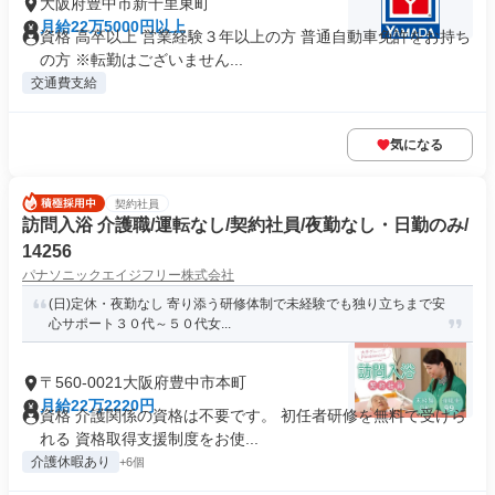
大阪府豊中市新千里東町
月給22万5000円以上
資格 高卒以上 営業経験３年以上の方 普通自動車免許をお持ち
の方 ※転勤はございません...
交通費支給
気になる
契約社員
訪問入浴 介護職/運転なし/契約社員/夜勤なし・日勤のみ/
14256
パナソニックエイジフリー株式会社
(日)定休・夜勤なし 寄り添う研修体制で未経験でも独り立ちまで安
心サポート３０代～５０代女...
〒560-0021大阪府豊中市本町
月給22万2220円
資格 介護関係の資格は不要です。 初任者研修を無料で受けら
れる 資格取得支援制度をお使...
介護休暇あり
+6個