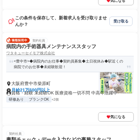
気になる
この条件を保存して、新着求人を受け取りませ
受け取る
んか？
契約社員
病院内の手術器具メンテナンススタッフ
ワタキューセイモア株式会社
<豊中市>◆病院内のお仕事◆契約員募集◆土日祝休み◆駅近くの
病院でのお仕事◆未経験歓迎！
大阪府豊中市柴原町
月給21万600円以上
資格・経験 未経験OK 医療資格一切不問 中高年活躍中
研修あり
ブランクOK
+2個
気になる
契約社員
書類チェック・データ入力などの事務スタッフ