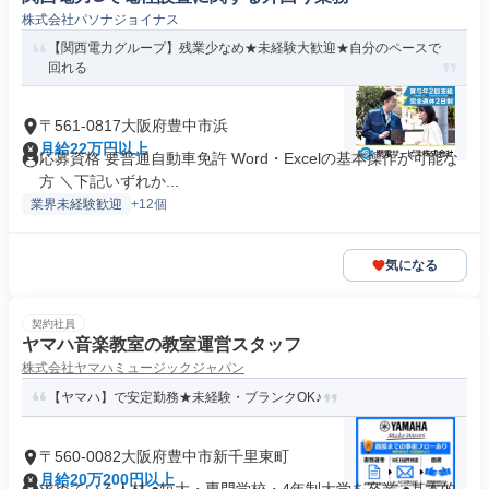
株式会社パソナジョイナス
【関西電力グループ】残業少なめ★未経験大歓迎★自分のペースで
回れる
〒561-0817大阪府豊中市浜
月給22万円以上
応募資格 要普通自動車免許 Word・Excelの基本操作が可能な
方 ＼下記いずれか...
業界未経験歓迎
+12個
気になる
契約社員
ヤマハ音楽教室の教室運営スタッフ
株式会社ヤマハミュージックジャパン
【ヤマハ】で安定勤務★未経験・ブランクOK♪
〒560-0082大阪府豊中市新千里東町
月給20万200円以上