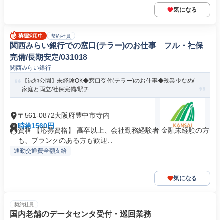
気になる
契約社員
関西みらい銀行での窓口(テラー)のお仕事 フル・社保
完備/長期安定/031018
関西みらい銀行
【緑地公園】未経験OK◆窓口受付(テラー)のお仕事◆残業少なめ/
家庭と両立/社保完備/駅チ...
〒561-0872大阪府豊中市寺内
時給1560円
資格 【応募資格】 高卒以上、会社勤務経験者 金融未経験の方
も、ブランクのある方も歓迎...
通勤交通費全額支給
気になる
契約社員
国内老舗のデータセンタ受付・巡回業務