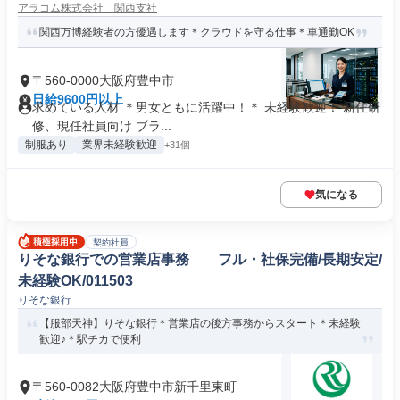
アラコム株式会社 関西支社
関西万博経験者の方優遇します＊クラウドを守る仕事＊車通勤OK
〒560-0000大阪府豊中市
日給9600円以上
求めている人材 ＊男女ともに活躍中！＊ 未経験歓迎！ 新任研
修、現任社員向け ブラ...
制服あり
業界未経験歓迎
+31個
気になる
契約社員
りそな銀行での営業店事務 フル・社保完備/長期安定/
未経験OK/011503
りそな銀行
【服部天神】りそな銀行＊営業店の後方事務からスタート＊未経験
歓迎♪＊駅チカで便利
〒560-0082大阪府豊中市新千里東町