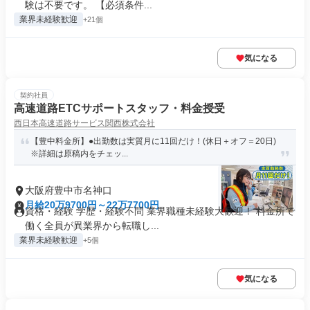
験は不要です。 【必須条件...
業界未経験歓迎
+21個
気になる
契約社員
高速道路ETCサポートスタッフ・料金授受
西日本高速道路サービス関西株式会社
【豊中料金所】●出勤数は実質月に11回だけ！(休日＋オフ＝20日)
※詳細は原稿内をチェッ...
大阪府豊中市名神口
月給20万9700円～22万7700円
資格・経験 学歴・経験不問 業界職種未経験大歓迎！ 料金所で
働く全員が異業界から転職し...
業界未経験歓迎
+5個
気になる