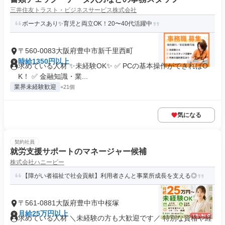
三井住友トラスト・ビジネスサービス株式会社
ボーナスあり✨育児と両立OK！20〜40代活躍中
〒560-0083大阪府豊中市新千里西町
時給1350円以上
求めている人材 ✨未経験OK✨ ✅ PCの基本操作ができればO
K！ ✅ 金融知識・業...
業界未経験歓迎
+21個
気になる
契約社員
就労支援サポートのマネージャー候補
株式会社ハニービー
【障がい者福祉で社会貢献】利用者さんと事業所成長を支える◎
〒561-0881大阪府豊中市中桜塚
月給25万円以上
求めている人材 ＼未経験の方も大歓迎です／ 特別な資格や経