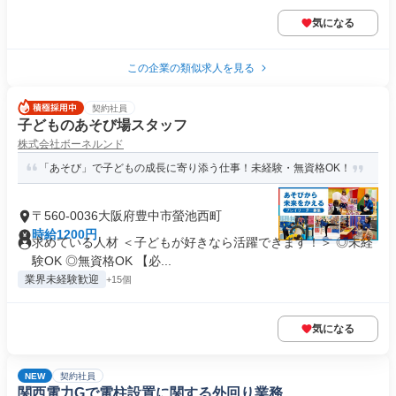
気になる
この企業の類似求人を見る
契約社員
子どものあそび場スタッフ
株式会社ボーネルンド
「あそび」で子どもの成長に寄り添う仕事！未経験・無資格OK！
〒560-0036大阪府豊中市螢池西町
時給1200円
求めている人材 ＜子どもが好きなら活躍できます！＞ ◎未経
験OK ◎無資格OK 【必...
業界未経験歓迎
+15個
気になる
NEW
契約社員
関西電力Gで電柱設置に関する外回り業務