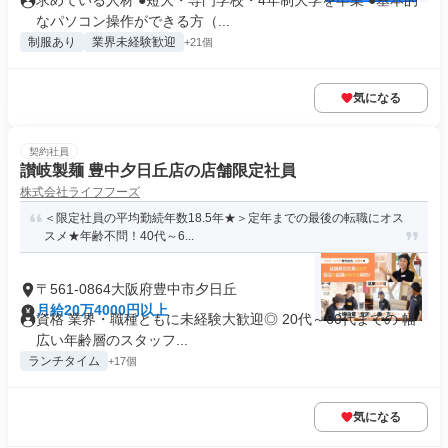
求めている人材 ●短大・専門学校・4年制大学を卒業 ●基本的
なパソコン操作ができる方（...
制服あり
業界未経験歓迎
+21個
気になる
契約社員
讃岐製麺 豊中夕日丘店の店舗限定社員
株式会社ライフフーズ
＜限定社員の平均勤続年数18.5年★＞定年までの最後の転職にオス
スメ★年齢不問！40代～6...
〒561-0864大阪府豊中市夕日丘
月給20万4000円以上
資格 業界・職種ともに未経験大歓迎◎ 20代～60代までの 幅
広い年齢層のスタッフ...
ランチタイム
+17個
気になる