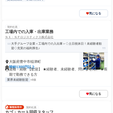
気になる
契約社員
工場内での入庫・出庫業務
ＮＸ・ＮＰロジスティクス株式会社
大手グループ企業＜工場内での入出庫＞◇土日祝休日！未経験者歓
迎◇充実の福利厚生♪
大阪府豊中市稲津町
時給1300円以上
資格・経験 【歓迎】 ★経験者、未経験者、問いません。 ★長
期で勤務できる方
業界未経験歓迎
+8個
気になる
契約社員
カゴ・カート回収スタッフ