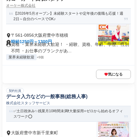
オーケー株式会社
【2026年5月オープン】未経験スタートや定年後の復職も応援！週
2日～自分のペースでOK♪
〒561-0856大阪府豊中市穂積
時給1250円～1300円
資格 ・業界未経験大歓迎！ ・経験、資格、年齢、学歴、性別
不問 ・お仕事のブランクがあ...
業界未経験歓迎
+9個
気になる
契約社員
データ入力などの一般事務(総務人事)
株式会社スタッフサービス
✅土日祝休み✨残業月10時間未満❗️大量採用⭐ゼロから始めるオフィ
スワーク⭕️
大阪府豊中市新千里東町