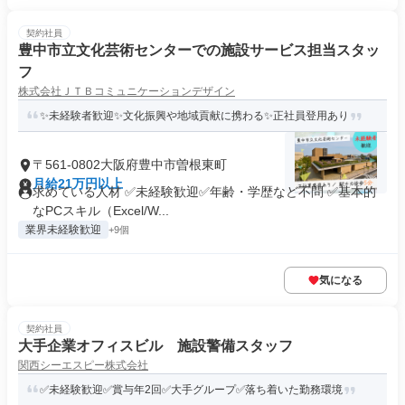
契約社員
豊中市立文化芸術センターでの施設サービス担当スタッ
フ
株式会社ＪＴＢコミュニケーションデザイン
✨未経験者歓迎✨文化振興や地域貢献に携わる✨正社員登用あり
〒561-0802大阪府豊中市曽根東町
月給21万円以上
求めている人材 ✅未経験歓迎✅年齢・学歴など不問 ✅基本的
なPCスキル（Excel/W...
業界未経験歓迎
+9個
気になる
契約社員
大手企業オフィスビル 施設警備スタッフ
関西シーエスピー株式会社
✅未経験歓迎✅賞与年2回✅大手グループ✅落ち着いた勤務環境