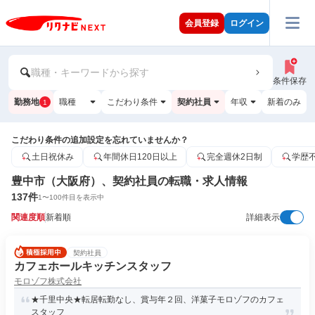
会員登録
ログイン
職種・キーワードから探す
条件保存
勤務地
職種
こだわり条件
契約社員
年収
新着のみ
1
こだわり条件の追加設定を忘れていませんか？
土日祝休み
年間休日120日以上
完全週休2日制
学歴
豊中市（大阪府）、契約社員の転職・求人情報
137
件
1
〜
100
件目を表示中
関連度順
新着順
詳細表示
契約社員
カフェホールキッチンスタッフ
モロゾフ株式会社
★千里中央★転居転勤なし、賞与年２回、洋菓子モロゾフのカフェ
スタッフ