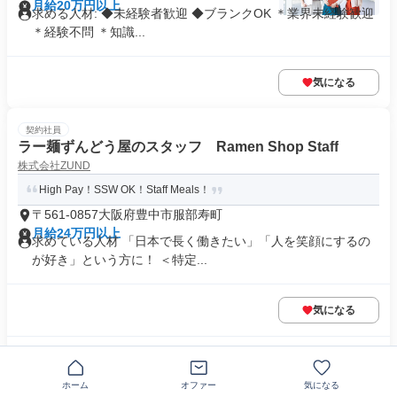
月給20万円以上
求める人材: ◆未経験者歓迎 ◆ブランクOK ＊業界未経験歓迎
＊経験不問 ＊知識...
気になる
契約社員
ラー麺ずんどう屋のスタッフ Ramen Shop Staff
株式会社ZUND
High Pay！SSW OK！Staff Meals！
〒561-0857大阪府豊中市服部寿町
月給24万円以上
求めている人材 「日本で長く働きたい」「人を笑顔にするの
が好き」という方に！ ＜特定...
気になる
この企業の類似求人を見る
ホーム
オファー
気になる
契約社員