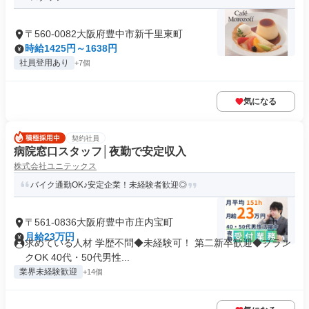
〒560-0082大阪府豊中市新千里東町
時給1425円～1638円
社員登用あり
+7個
気になる
契約社員
病院窓口スタッフ│夜勤で安定収入
株式会社ユニテックス
バイク通勤OK♪安定企業！未経験者歓迎◎
〒561-0836大阪府豊中市庄内宝町
月給23万円
求めている人材 学歴不問◆未経験可！ 第二新卒歓迎◆ブラン
クOK 40代・50代男性...
業界未経験歓迎
+14個