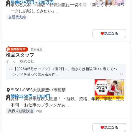
年俸274万円～288万円
求める人材: ✅経験・転職回数は一切不問 「新しくオフィスワ
ークに挑戦してみたい」...
交通費支給
気になる
契約社員
検品スタッフ
オーケー株式会社
【2026年5月オープン】＜週2日～、働き方は相談OK♪＞裏方でハ
ンディを使って読み込み作...
〒561-0856大阪府豊中市穂積
時給1250円～1300円
資格 ・業界未経験大歓迎！ ・経験、資格、年齢、学歴、性別
不問 ・お仕事のブランクがあ...
業界未経験歓迎
+9個
気になる