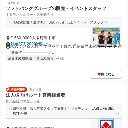
契約社員
ソフトバンクグループの販売・イベントスタッフ
ＳＢモバイルサービス株式会社
未経験歓迎！週休3日／月給27万円以上✨イベントスタッフ
〒560-0000大阪府豊中市
月給27万2000円以上
求めている人材 ＼学歴不問！販売/通信業界未経験歓迎／ ▶必
須条件 ━━━━━━ ✅...
業界未経験歓迎
歩合給あり
+19個
気になる
契約社員
法人様向けルート営業担当者
株式会社ヤマダデンキ
嘱託社員 法人営業スタッフ募集！ヤマダデンキ LABI LIFE SEL
ECT 千里