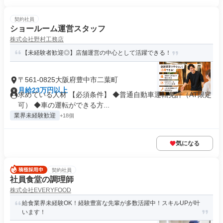
契約社員
ショールーム運営スタッフ
株式会社野村工務店
【未経験者歓迎◎】店舗運営の中心として活躍できる！
〒561-0825大阪府豊中市二葉町
月給23万円以上
求めている人材 【必須条件】 ◆普通自動車運転免許（AT限定
可） ◆車の運転ができる方...
業界未経験歓迎
+18個
気になる
契約社員
社員食堂の調理師
株式会社EVERYFOOD
給食業界未経験OK！経験豊富な先輩が多数活躍中！スキルUPが叶
います！