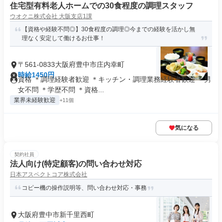
住宅型有料老人ホームでの30食程度の調理スタッフ
ウオクニ株式会社 大阪支店1課
【資格や経験不問◎】30食程度の調理◎今までの経験を活かし無
理なく安定して働けるお仕事！
〒561-0833大阪府豊中市庄内幸町
時給1450円
資格 ＊調理経験者歓迎 ＊キッチン・調理業務経験者歓迎 ＊男
女不問 ＊学歴不問 ＊資格...
業界未経験歓迎
+11個
気になる
契約社員
法人向け(特定顧客)の問い合わせ対応
日本アスペクトコア株式会社
コピー機の操作説明等、問い合わせ対応・事務
大阪府豊中市新千里西町