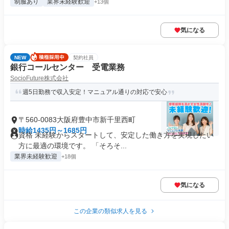
制服あり
業界未経験歓迎
+13個
気になる
NEW
契約社員
銀行コールセンター 受電業務
SocioFuture株式会社
週5日勤務で収入安定！マニュアル通りの対応で安心
〒560-0083大阪府豊中市新千里西町
時給1435円～1685円
資格 未経験からスタートして、安定した働き方を実現したい
方に最適の環境です。 「そろそ...
業界未経験歓迎
+18個
気になる
この企業の類似求人を見る