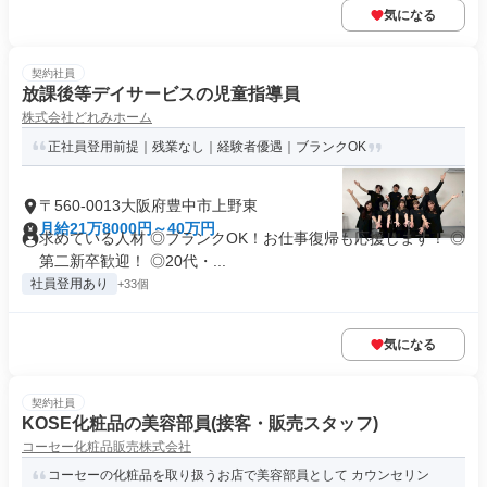
気になる
契約社員
放課後等デイサービスの児童指導員
株式会社どれみホーム
正社員登用前提｜残業なし｜経験者優遇｜ブランクOK
〒560-0013大阪府豊中市上野東
月給21万8000円～40万円
求めている人材 ◎ブランクOK！お仕事復帰も応援します！ ◎
第二新卒歓迎！ ◎20代・...
社員登用あり
+33個
気になる
契約社員
KOSE化粧品の美容部員(接客・販売スタッフ)
コーセー化粧品販売株式会社
コーセーの化粧品を取り扱うお店で美容部員として カウンセリン