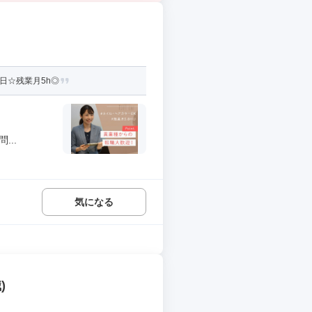
日☆残業月5h◎
..
気になる
)