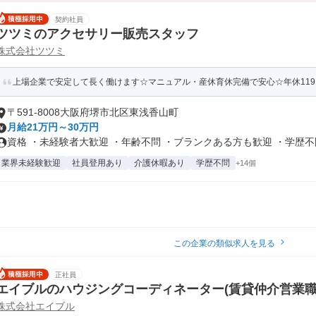
契約社員
ツツミのアクセサリー販売スタッフ
株式会社ツツミ
上場企業で安定して長く働けます☆マニュアル・産休育休完備で安心☆年休119
〒591-8008大阪府堺市北区東浅香山町
月給21万円～30万円
資格 ・未経験者大歓迎 ・年齢不問 ・ブランクある方も歓迎 ・学歴不問.
業界未経験歓迎
社員登用あり
介護休暇あり
学歴不問
+14個
この企業の類似求人を見る
正社員
エイブルのハウジングコーディネーター(賃貸仲介営業職
株式会社エイブル