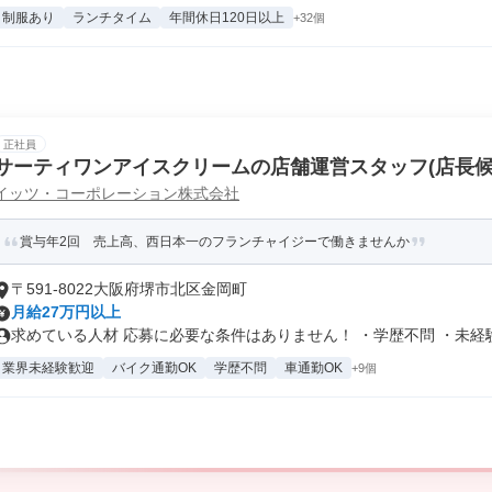
制服あり
ランチタイム
年間休日120日以上
+32個
正社員
サーティワンアイスクリームの店舗運営スタッフ(店長候
イッツ・コーポレーション株式会社
賞与年2回 売上高、西日本一のフランチャイジーで働きませんか
〒591-8022大阪府堺市北区金岡町
月給27万円以上
求めている人材 応募に必要な条件はありません！ ・学歴不問 ・未経験者
業界未経験歓迎
バイク通勤OK
学歴不問
車通勤OK
+9個