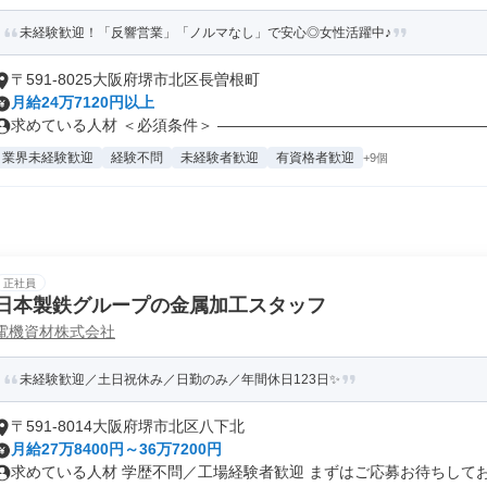
未経験歓迎！「反響営業」「ノルマなし」で安心◎女性活躍中♪
〒591-8025大阪府堺市北区長曽根町
月給24万7120円以上
求めている人材 ＜必須条件＞ ―――――――――――――――――――
業界未経験歓迎
経験不問
未経験者歓迎
有資格者歓迎
+9個
正社員
日本製鉄グループの金属加工スタッフ
電機資材株式会社
未経験歓迎／土日祝休み／日勤のみ／年間休日123日✨
〒591-8014大阪府堺市北区八下北
月給27万8400円～36万7200円
求めている人材 学歴不問／工場経験者歓迎 まずはご応募お待ちしており