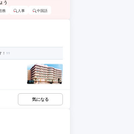
ょう
総務
人事
中国語
す！
気になる