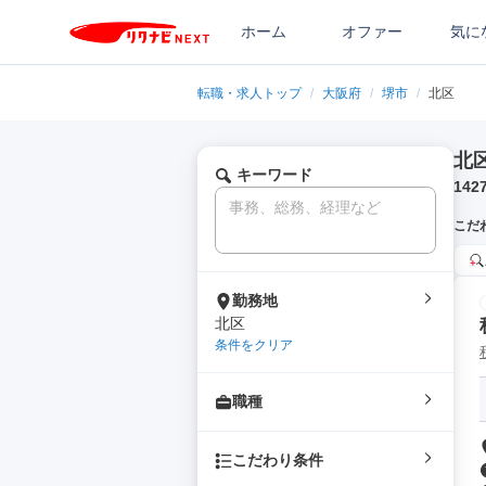
ホーム
オファー
気に
転職・求人トップ
/
大阪府
/
堺市
/
北区
北
キーワード
142
こだ
勤務地
北区
条件をクリア
職種
こだわり条件