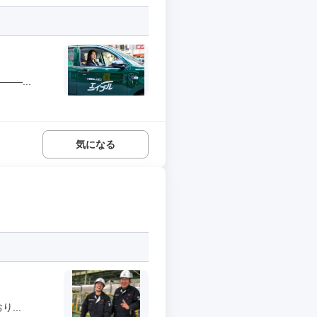
―...
気になる
...