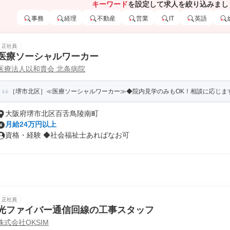
キーワード
を設定して求人を絞り込みまし
事務
経理
不動産
営業
IT
英語
正社員
医療ソーシャルワーカー
医療法人以和貴会 北条病院
［堺市北区］≪医療ソーシャルワーカー≫◆院内見学のみもOK！相談に応じま
大阪府堺市北区百舌鳥陵南町
月給24万円以上
資格・経験 ◆社会福祉士あればなお可
正社員
光ファイバー通信回線の工事スタッフ
株式会社OKSIM