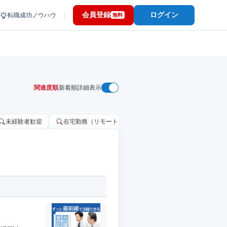
会員登録
ログイン
転職成功ノウハウ
無料
関連度順
新着順
詳細表示
未経験者歓迎
在宅勤務（リモートワーク）OK
家賃補助・住宅手当