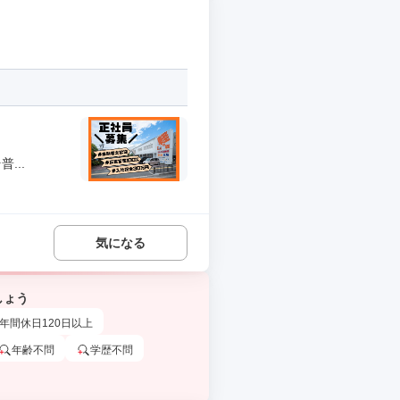
...
気になる
しょう
年間休日120日以上
年齢不問
学歴不問