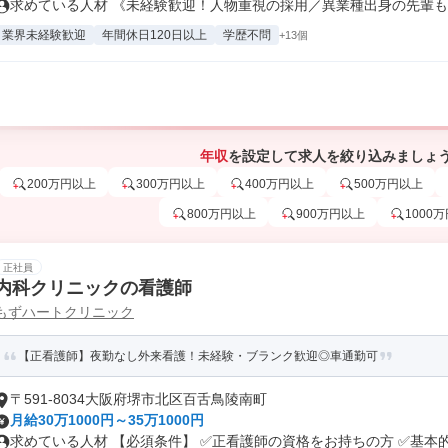
求めている人材 《未経験歓迎！⼈物重視の採⽤／異業種出⾝の先輩も活
業界未経験歓迎
年間休日120日以上
学歴不問
+13個
年収
を設定して求人を絞り込みましょ
200万円以上
300万円以上
400万円以上
500万円以上
800万円以上
900万円以上
1000
正社員
内科クリニックの看護師
もずハートクリニック
【正看護師】夜勤なし外来看護！未経験・ブランク歓迎◎車通勤可
〒591-8034大阪府堺市北区百舌鳥陵南町
月給30万1000円～35万1000円
求めている人材 【必須条件】 ✅正看護師の資格をお持ちの方 ✅基本的な