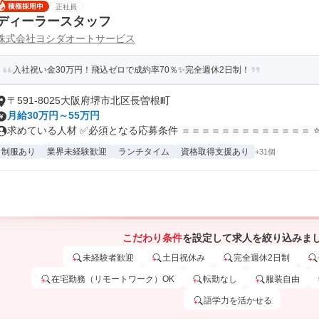
正社員
ディーラースタッフ
株式会社ヨシダオートサービス
入社祝い金30万円！飛込ゼロで成約率70％✨完全週休2日制！
〒591-8025大阪府堺市北区長曽根町
月給30万円～55万円
求めている人材 ✅必須となる応募条件 ＝＝＝＝＝＝＝＝＝＝＝＝＝ ⭐普
制服あり
業界未経験歓迎
ランチタイム
資格取得支援あり
+31個
こだわり条件
を設定して求人を絞り込みま
未経験者歓迎
土日祝休み
完全週休2日制
在宅勤務（リモートワーク）OK
転勤なし
服装自由
語学力を活かせる