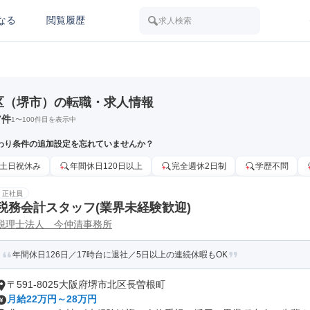
なる
閲覧履歴
求人検索
区（堺市）の転職・求人情報
7
件
1
〜
100
件目を表示中
わり条件の追加設定を忘れていませんか？
土日祝休み
年間休日120日以上
完全週休2日制
学歴不問
正社員
税務会計スタッフ(業界未経験歓迎)
税理士法人 今仲清事務所
年間休日126日／17時台に退社／5日以上の連続休暇もOK
〒591-8025大阪府堺市北区長曽根町
月給22万円～28万円