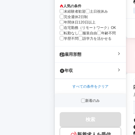
人気の条件
未経験者歓迎
土日祝休み
完全週休2日制
年間休日120日以上
在宅勤務（リモートワーク）OK
転勤なし
服装自由
年齢不問
学歴不問
語学力を活かせる
雇用形態
年収
すべての条件をクリア
新着のみ
検索
新着求人を受信