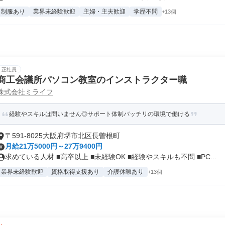
制服あり
業界未経験歓迎
主婦・主夫歓迎
学歴不問
+13個
正社員
商工会議所パソコン教室のインストラクター職
株式会社ミライフ
経験やスキルは問いません◎サポート体制バッチリの環境で働ける
〒591-8025大阪府堺市北区長曽根町
月給21万5000円～27万9400円
求めている人材 ■高卒以上 ■未経験OK ■経験やスキルも不問 ■PC...
業界未経験歓迎
資格取得支援あり
介護休暇あり
+13個