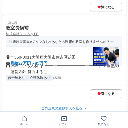
気になる
正社員
教室長候補
株式会社Blue Sky FC
経験者募集⭐ノルマなし⭐あなたの理想の教室を作りませんか？
〒558-0011大阪府大阪市住吉区苅田
月給27万円～45万円
求めている人材 ┏ ━━┅━━━━━━━┅━━ ┓ 🔽当塾の
運営方針 努力するこ...
歩合給あり
介護休暇あり
+22個
気になる
この企業の類似求人を見る
正社員
ホーム
オファー
気になる
准看護師/デイサービス