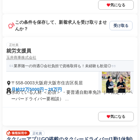
気になる
この条件を保存して、新着求人を受け取りませ
受け取る
んか？
正社員
就労支援員
玉井商事株式会社
業界随一の待遇◎会社負担で資格取得も！未経験も歓迎◎
〒558-0003大阪府大阪市住吉区長居
月給22万5000円～28万円
求めている人材 ＜必須＞ ・要普通自動車免許（AT限定可／ペ
ーパードライバー要相談） ...
気になる
正社員
タクシーアプリGO搭載のタクシードライバー(1勤1休制)