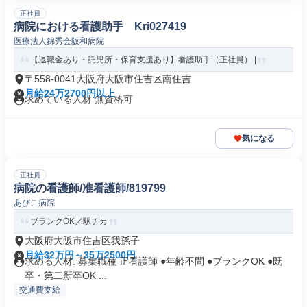
正社員
病院における看護助手 Kri027419
医療法人錦秀会阪和病院
【退職金あり・託児所・保育支援あり】看護助手（正社員） |
〒558-0041大阪府大阪市住吉区南住吉
月給24万2700円以上
求めている人材 無資格可
気になる
正社員
病院の看護師/准看護師/819799
あびこ病院
ブランクOK／駅チカ
大阪府大阪市住吉区我孫子
月給32万円～35万2500円
求める人材: 募集職種 正看護師 ●年齢不問 ●ブランクOK ●既
卒・第二新卒OK ...
交通費支給