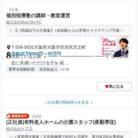
正社員
個別指導塾の講師・教室運営
株式会社Blue Sky FC
【✅39歳以下の方募集】⭐未経験からの早期キャリアアップ可能
〒558-0031大阪府大阪市住吉区沢之町
月給25万5000円～35万円
求めている人材 ┏ ━━┅━━━━━━━┅━━ ┓ 当社の理
念に共感いただける方を 経...
業界未経験歓迎
歩合給あり
+27個
気になる
この企業の類似求人を見る
正社員
(正社員)有料老人ホームの介護スタッフ(夜勤専従)
株式会社ケア21
＜夜勤専従募集！定年制撤廃で60代も活躍中。賞与年2回＆季節休