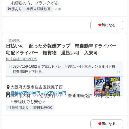
未経験の方、ブランクがあ...
制服あり
業界未経験歓迎
+26個
気になる
業務委託
日払い可 配った分報酬アップ 軽自動車ドライバー
宅配ドライバー 軽貨物 週払い可 入寮可
株式会社eDRIVERS
080-7159-1682まで電話下さい！✨週払い可✨車両レンタル可✨初
期費用0円✨正社員...
大阪府大阪市住吉区我孫子西
月給45万9000円～82万6200円
求める人材: ✨✨必須要件✨✨ ・普通運転免許（AT限定可） ✨
✨未経験でも安心✨...
社員登用あり
即日勤務OK
気になる