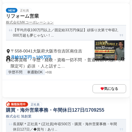
NEW
正社員
リフォーム営業
株式会社MKコーポレーション
【平均月収100万円以上／固定給33万円保証】頑張り次第で年収2,
000万超も夢じゃない！...
〒558-0041大阪府大阪市住吉区南住吉
月給33万円～100万円
応募資格 ・学歴・経験・資格一切不問 ・普通自動車免許（AT
限定可）必須 ・人と話すこ...
学歴不問
車通勤OK
+8個
気になる
正社員
購買・海外営業事務・年間休日127日/1709255
株式会社 旭創業
長居駅＊正社員＊(正社員)年収500万・購買・海外営業事務・年間
休日127日／◆賞与：あり...