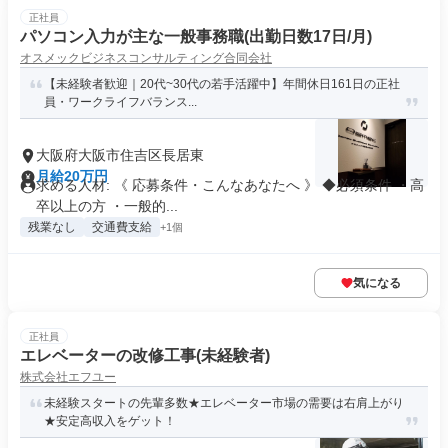
正社員
パソコン入力が主な一般事務職(出勤日数17日/月)
オスメックビジネスコンサルティング合同会社
【未経験者歓迎｜20代~30代の若手活躍中】年間休日161日の正社
員・ワークライフバランス...
大阪府大阪市住吉区長居東
月給20万円
求める人材: 《 応募条件・こんなあなたへ 》 ◆必須条件 ・高
卒以上の方 ・一般的...
残業なし
交通費支給
+1個
気になる
正社員
エレベーターの改修工事(未経験者)
株式会社エフユー
未経験スタートの先輩多数★エレベーター市場の需要は右肩上がり
★安定高収入をゲット！