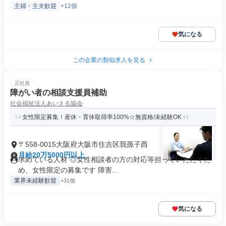
主婦・主夫歓迎
+12個
気になる
この企業の類似求人を見る
正社員
障がい者の相談⽀援員補助
社会福祉法人あいえる協会
女性限定募集！産休・育休取得率100%☆無資格/未経験OK
〒558-0015大阪府大阪市住吉区我孫子西
月給20万5000円以上
求めている人材 ◎女性相談者の方の対応等担っていただくた
め、女性限定の募集です 障害...
業界未経験歓迎
+31個
気になる