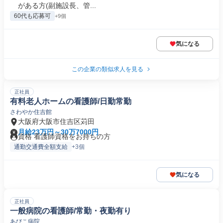
がある方(副施設長、管...
60代も応募可
+9個
気になる
この企業の類似求人を見る
正社員
有料老人ホームの看護師/日勤常勤
さわやか住吉館
大阪府大阪市住吉区苅田
月給23万円～30万7000円
資格 看護師資格をお持ちの方
通勤交通費全額支給
+3個
気になる
正社員
一般病院の看護師/常勤・夜勤有り
あびこ病院