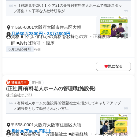
＜【施設見学OK！】ケア21の介護付有料老人ホームで看護スタッ
フ募集！＞丁寧な入社時研修が...
〒558-0001大阪府大阪市住吉区大領
月給30万2800円～33万2800円
資格 ■下記いずれかの資格をお持ちの方 ・正看護師 ・准看護
師 ■あれば尚可 ・臨床...
60代も応募可
+9個
気になる
正社員
(正社員)有料老人ホームの管理職(施設長)
株式会社ケア21
＜有料老人ホームの施設長/介護福祉士を活かしてキャリアアップ
＞施設長として勤務されたい方/...
〒558-0001大阪府大阪市住吉区大領
月給36万6600円以上
資格 ■必要資格 ・介護福祉士 ■必要経験 ・マネジメント経験