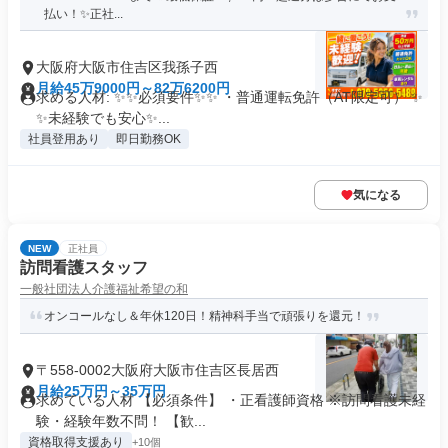
払い！✨正社...
大阪府大阪市住吉区我孫子西
月給45万9000円～82万6200円
求める人材: ✨✨必須要件✨✨ ・普通運転免許（AT限定可） ✨
✨未経験でも安心✨...
社員登用あり
即日勤務OK
気になる
NEW
正社員
訪問看護スタッフ
一般社団法人介護福祉希望の和
オンコールなし＆年休120日！精神科手当で頑張りを還元！
〒558-0002大阪府大阪市住吉区長居西
月給25万円～35万円
求めている人材 【必須条件】 ・正看護師資格 ※訪問看護未経
験・経験年数不問！ 【歓...
資格取得支援あり
+10個