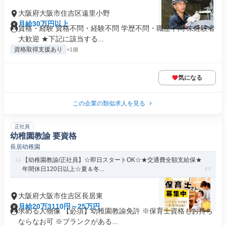
大阪府大阪市住吉区遠里小野
月給30万円以上
資格・経験 資格不問・経験不問 学歴不問・職歴不問 未経験者
大歓迎 ★下記に該当する...
資格取得支援あり
+1個
気になる
この企業の類似求人を見る
正社員
幼稚園教諭 要資格
長居幼稚園
【幼稚園教諭/正社員】☆即日スタートOK☆★交通費全額支給保★
年間休日120日以上☆夏＆冬...
大阪府大阪市住吉区長居東
月給20万3110円～25万円
求める人物像 【必須】幼稚園教諭免許 ※保育士資格もお持ち
ならなお可 ※ブランクがある...