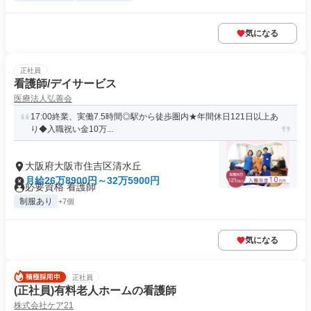
気になる
正社員
看護師/デイサービス
医療法人弘善会
17:00終業、実働7.5時間◎駅から徒歩圏内★年間休日121日以上あ
り◆入職祝い金10万...
大阪府大阪市住吉区清水丘
月給26万8900円～32万5900円
必要資格 看護師
制服あり
+7個
気になる
正社員
(正社員)有料老人ホームの看護師
株式会社ケア21