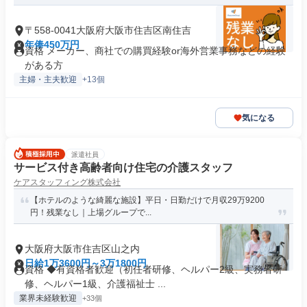
〒558-0041大阪府大阪市住吉区南住吉
年俸450万円
資格 メーカー、商社での購買経験or海外営業事務などの経験
がある方
主婦・主夫歓迎
+13個
気になる
派遣社員
サービス付き高齢者向け住宅の介護スタッフ
ケアスタッフィング株式会社
【ホテルのような綺麗な施設】平日・日勤だけで月収29万9200
円！残業なし｜上場グループで...
大阪府大阪市住吉区山之内
日給1万3600円～3万1800円
資格 ◆有資格者歓迎（初任者研修、ヘルパー2級、実務者研
修、ヘルパー1級、介護福祉士 ...
業界未経験歓迎
+33個