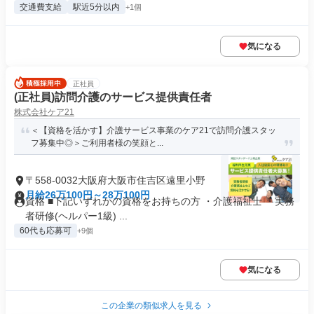
交通費支給
駅近5分以内
+1個
気になる
正社員
(正社員)訪問介護のサービス提供責任者
株式会社ケア21
＜【資格を活かす】介護サービス事業のケア21で訪問介護スタッ
フ募集中◎＞ご利用者様の笑顔と...
〒558-0032大阪府大阪市住吉区遠里小野
月給26万100円～28万100円
資格 ■下記いずれかの資格をお持ちの方 ・介護福祉士 ・実務
者研修(ヘルパー1級) ...
60代も応募可
+9個
気になる
この企業の類似求人を見る