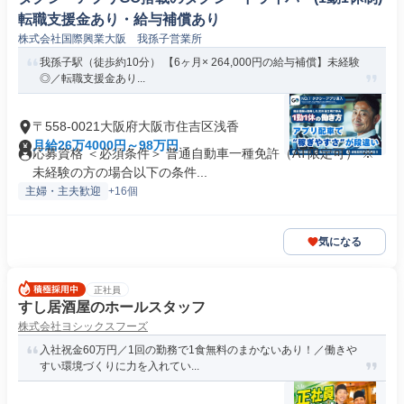
転職支援金あり・給与補償あり
株式会社国際興業大阪 我孫子営業所
我孫子駅（徒歩約10分） 【6ヶ月× 264,000円の給与補償】未経験
◎／転職支援金あり...
〒558-0021大阪府大阪市住吉区浅香
月給26万4000円～98万円
応募資格 ＜必須条件＞ 普通自動車一種免許（AT限定可） ※
未経験の方の場合以下の条件...
主婦・主夫歓迎
+16個
気になる
正社員
すし居酒屋のホールスタッフ
株式会社ヨシックスフーズ
入社祝金60万円／1回の勤務で1食無料のまかないあり！／働きや
すい環境づくりに力を入れてい...