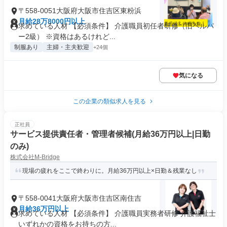
〒558-0051大阪府大阪市住吉区東粉浜
月給28万8000円以上
求めている人材 【必須条件】 介護職員初任者研修（旧ヘルパ
ー2級） ※資格はあるけれど...
制服あり
主婦・主夫歓迎
+24個
気になる
この企業の類似求人を見る
正社員
サービス提供責任者・管理者候補(月給36万円以上|日勤
のみ)
株式会社M-Bridge
現場の疲れをここで終わりに。月給36万円以上×日勤＆残業なし
〒558-0041大阪府大阪市住吉区南住吉
月給36万円以上
求めている人材 【必須条件】 介護職員実務者研修 介護福祉士
いずれかの資格をお持ちの方...