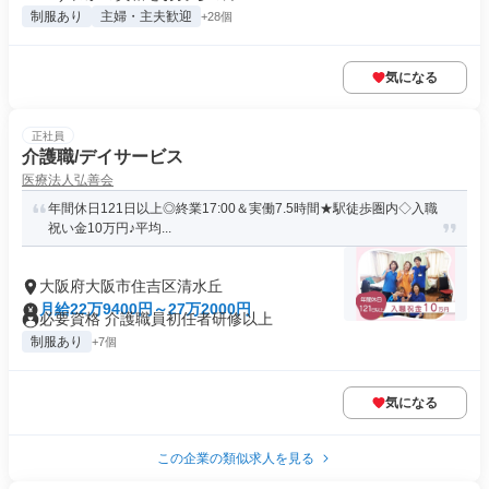
制服あり
主婦・主夫歓迎
+28個
気になる
正社員
介護職/デイサービス
医療法人弘善会
年間休日121日以上◎終業17:00＆実働7.5時間★駅徒歩圏内◇入職
祝い金10万円♪平均...
大阪府大阪市住吉区清水丘
月給22万9400円～27万2000円
必要資格 介護職員初任者研修以上
制服あり
+7個
気になる
この企業の類似求人を見る