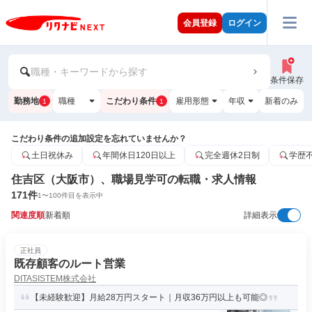
会員登録
ログイン
職種・キーワードから探す
条件保存
勤務地
職種
こだわり条件
雇用形態
年収
新着のみ
1
1
こだわり条件の追加設定を忘れていませんか？
土日祝休み
年間休日120日以上
完全週休2日制
学歴
住吉区（大阪市）、職場見学可の転職・求人情報
171
件
1
〜
100
件目を表示中
関連度順
新着順
詳細表示
正社員
既存顧客のルート営業
DITASISTEM株式会社
【未経験歓迎】月給28万円スタート｜月収36万円以上も可能◎