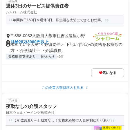
正社員
週休3日のサービス提供責任者
シャローム株式会社
年間休日163日＆週休3日。私生活を大切にできるお仕事。
〒558-0032大阪府大阪市住吉区遠里小野
月給28万3000円以上
求めている人材 ＜必須要件＞ 下記いずれかの資格をお持ちの
方 ・介護福祉士 ・介護職員...
資格取得支援あり
育休あり
+2個
気になる
この企業の類似求人を見る
正社員
夜勤なしの介護スタッフ
日本ウェルビーイング株式会社
【月収28.8万～】残業なし！実務未経験◎人員体制ゆとりあり