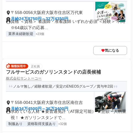
〒558-0056大阪府大阪市住吉区万代東
月給24万8750円～32万4350円
資格 ＜資格＞ 看護師・准看護師 いずれか必須 ＜経験＞ 不問
※64歳以下の応募...
業界未経験歓迎
+23個
気になる
正社員
フルサービスのガソリンスタンドの店長候補
株式会社サントーコー
ノルマ無し／経験者歓迎／安定のENEOSグループ／賞与年2回
〒558-0041大阪府大阪市住吉区南住吉
月給34万4500円～36万3400円
求めている人材 ★要普通免許（AT限定可能） ★意欲・人柄重
視！ ★ガソリンスタンドで...
制服あり
資格取得支援あり
+32個