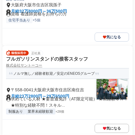
大阪府大阪市住吉区我孫子
月給32万8000円～36万500円
資格 看護師資格をお持ちの方
住宅手当あり
+5個
気になる
正社員
フルガソリンスタンドの接客スタッフ
株式会社サントーコー
ノルマ無し／経験者歓迎／安定のENEOSグループ
〒558-0041大阪府大阪市住吉区南住吉
月給23万2800円～29万6500円
求めている人材 ★要普通免許（AT限定可能） ★未経験ＯＫ！
★特別な経験不問！スキル...
制服あり
業界未経験歓迎
+28個
気になる