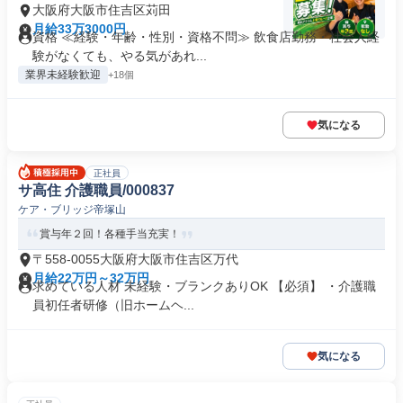
大阪府大阪市住吉区苅田
月給33万3000円
資格 ≪経験・年齢・性別・資格不問≫ 飲食店勤務・社会人経
験がなくても、やる気があれ...
業界未経験歓迎
+18個
気になる
正社員
サ高住 介護職員/000837
ケア・ブリッジ帝塚山
賞与年２回！各種手当充実！
〒558-0055大阪府大阪市住吉区万代
月給22万円～32万円
求めている人材 未経験・ブランクありOK 【必須】 ・介護職
員初任者研修（旧ホームヘ...
気になる