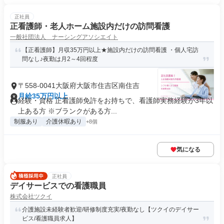
正社員
正看護師・老人ホーム施設内だけの訪問看護
一般社団法人 ナーシングアソシエイト
【正看護師】月収35万円以上★施設内だけの訪問看護 ・個人宅訪
問なし♪夜勤は月2～4回程度
〒558-0041大阪府大阪市住吉区南住吉
月給35万円以上
経験・資格 正看護師免許をお持ちで、看護師実務経験が3年以
上ある方 ※ブランクがある方...
制服あり
介護休暇あり
+8個
気になる
正社員
デイサービスでの看護職員
株式会社ツクイ
介護施設未経験者歓迎/研修制度充実/夜勤なし【ツクイのデイサー
ビス/看護職員求人】