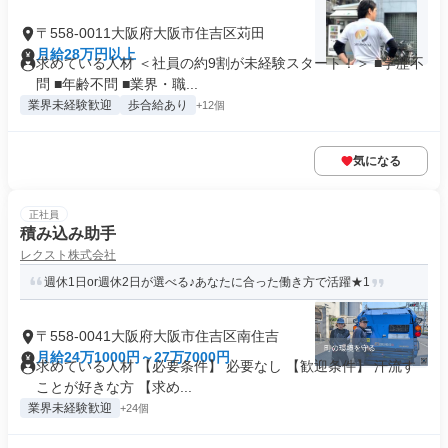
〒558-0011大阪府大阪市住吉区苅田
月給28万円以上
求めている人材 ＜社員の約9割が未経験スタート！＞ ■学歴不
問 ■年齢不問 ■業界・職...
業界未経験歓迎
歩合給あり
+12個
気になる
正社員
積み込み助手
レクスト株式会社
週休1日or週休2日が選べる♪あなたに合った働き方で活躍★1
〒558-0041大阪府大阪市住吉区南住吉
月給24万1000円～27万7000円
求めている人材 【必要条件】 必要なし 【歓迎条件】 汗流す
ことが好きな方 【求め...
業界未経験歓迎
+24個