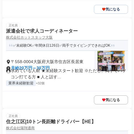
気になる
正社員
派遣会社で求人コーディネーター
株式会社ホットスタッフ大阪
✅未経験OK✅年間休日126日✅両手でタイピングできればOK
〒558-0004大阪府大阪市住吉区長居東
月給20万円～30万円
求めている人材 ★未経験スタート歓迎 ※ただし、両手でパソ
コン打てる方 ■ 人と話す...
業界未経験歓迎
+32個
気になる
正社員
住之江区|10トン長距離ドライバー【HE】
株式会社陽翔通商