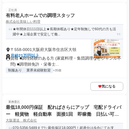
正社員
有料老人ホームでの調理スタッフ
株式会社美味しい料理
★年間休日111日以上★長期休暇あり★定年制無しで60代の方も活
躍中★上場企業で安定して働...
〒558-0001大阪府大阪市住吉区大領
月給21万円以上
資格 ■調理経験のある方 (家庭料理・集団調理などジャンル不
問) ■調理師免許・栄養士...
制服あり
業界未経験歓迎
+35個
気になる
業務委託
最低18,000円保証 配ればさらにアップ 宅配ドライバ
ー 軽貨物 軽自動車 面接1回 即稼働 日払い可
大阪運送 株式会社
週払い可
070-5356-5489まで!✨最低保証18,000円！超過分は歩合にてお支