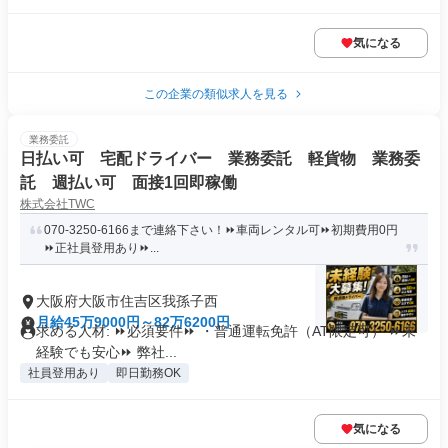
気になる
この企業の類似求人を見る
業務委託
日払い可 宅配ドライバー 業務委託 軽貨物 業務委
託 週払い可 面接1回即稼働
株式会社TWC
070-3250-6166まで連絡下さい！⏩車両レンタル可⏩初期費用0円
⏩正社員登用あり⏩...
大阪府大阪市住吉区我孫子西
月給45万9000円～82万6200円
求める人材: ⏩必須要件⏩ ・普通運転免許（AT限定可） ⏩未
経験でも安心⏩ 弊社...
社員登用あり
即日勤務OK
気になる