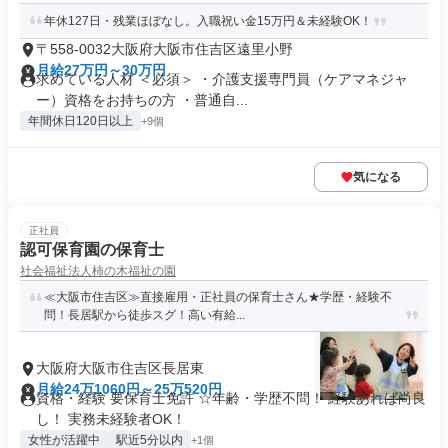
年休127日・残業ほぼなし。入職祝い金15万円＆未経験OK！
〒558-0032大阪府大阪市住吉区遠里小野
月給27万円～30万円
求めている人材 ＜必須＞ ・介護支援専門員（ケアマネジャ
ー）資格をお持ちの方 ・普通自...
年間休日120日以上
+9個
気になる
正社員
認可保育園の保育士
社会福祉法人柿の木福祉の園
≪大阪市住吉区≫直接雇用・正社員の保育士さん★学歴・経験不
問！長居駅から徒歩スグ！高い有給...
大阪府大阪市住吉区長居東
月給24万1060円～25万520円
資格・経験 要保育士免許 ☆年齢・学歴不問！ 経験あれば尚良
し！ 実務未経験者OK！
女性が活躍中
駅近5分以内
+1個