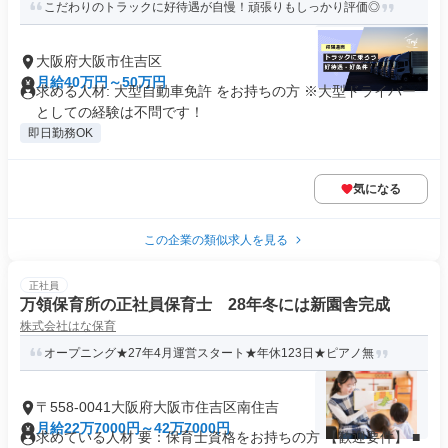
こだわりのトラックに好待遇が自慢！頑張りもしっかり評価◎
大阪府大阪市住吉区
月給40万円～50万円
求める人材: 大型自動車免許 をお持ちの方 ※大型ドライバー
としての経験は不問です！
即日勤務OK
気になる
この企業の類似求人を見る
正社員
万領保育所の正社員保育士 28年冬には新園舎完成
株式会社はな保育
オープニング★27年4月運営スタート★年休123日★ピアノ無
〒558-0041大阪府大阪市住吉区南住吉
月給22万7000円～42万7000円
求めている人材 要：保育士資格をお持ちの方 【歓迎要件】 ■