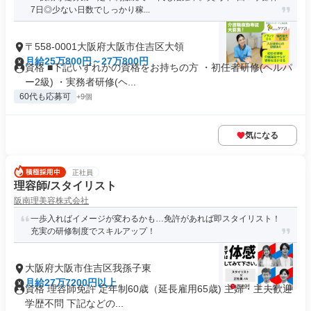
7日◎少ない日数でしっかり稼...
〒558-0001大阪府大阪市住吉区大領
月給25万800円～27万800円
資格 ■下記いずれかの資格をお持ちの方 ・初任者研修(ヘルパ
ー2級) ・実務者研修(ヘ...
60代も応募可
+9個
気になる
正社員
理容師/スタイリスト
阪南理美容株式会社
一歩入ればイメージが変わるかも…免許があれば即スタイリスト！
充実の研修制度でスキルアップ！
大阪府大阪市住吉区我孫子東
月給27万7200円以上
資格 理容師免許 定年制60歳（延長雇用65歳) 主婦・主夫歓迎
学歴不問 下記などの...