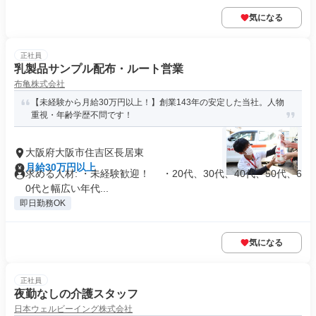
気になる
正社員
乳製品サンプル配布・ルート営業
布亀株式会社
【未経験から月給30万円以上！】創業143年の安定した当社。人物
重視・年齢学歴不問です！
大阪府大阪市住吉区長居東
月給30万円以上
求める人材: ・未経験歓迎！ ・20代、30代、40代、50代、6
0代と幅広い年代...
即日勤務OK
気になる
正社員
夜勤なしの介護スタッフ
日本ウェルビーイング株式会社