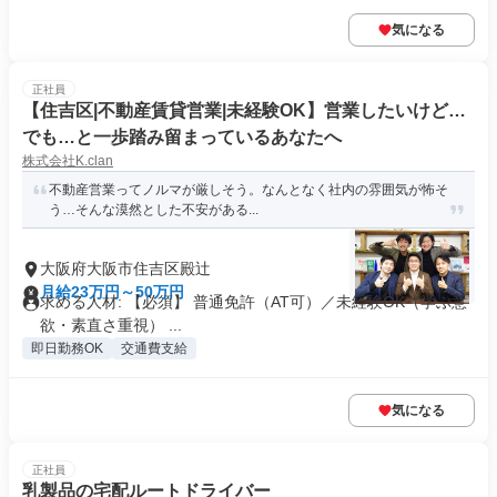
気になる
正社員
【住吉区|不動産賃貸営業|未経験OK】営業したいけど…
でも…と一歩踏み留まっているあなたへ
株式会社K.clan
不動産営業ってノルマが厳しそう。なんとなく社内の雰囲気が怖そ
う…そんな漠然とした不安がある...
大阪府大阪市住吉区殿辻
月給23万円～50万円
求める人材: 【必須】 普通免許（AT可）／未経験OK（学ぶ意
欲・素直さ重視） ...
即日勤務OK
交通費支給
気になる
正社員
乳製品の宅配ルートドライバー