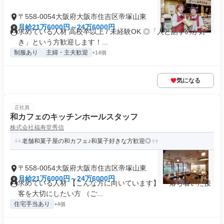
〒558-0054大阪府大阪市住吉区帝塚山東
月給21万6000円～24万6000円
求めている人材 高校卒以上 / 未経験OK ◎「人と話すのが好
き」という方歓迎します！...
制服あり
主婦・主夫歓迎
+14個
気になる
正社員
和カフェのキッチンホールスタッフ
株式会社福寿堂秀信
老舗和菓子屋の和カフェ♪和菓子好きな方歓迎◎
〒558-0054大阪府大阪市住吉区帝塚山東
月給21万6000円～24万6000円
求めている人材 【こんな方に向いています】 ・落ち着いた接
客を大切にしたい方 （ご...
住宅手当あり
+4個