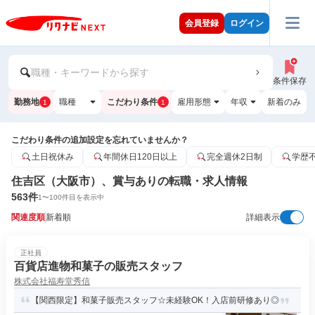
会員登録
ログイン
職種・キーワードから探す
条件保存
勤務地
職種
こだわり条件
雇用形態
年収
新着のみ
1
1
こだわり条件の追加設定を忘れていませんか？
土日祝休み
年間休日120日以上
完全週休2日制
学歴
住吉区（大阪市）、賞与ありの転職・求人情報
563
件
1
〜
100
件目を表示中
関連度順
新着順
詳細表示
正社員
百貨店進物和菓子の販売スタッフ
株式会社福寿堂秀信
【関西限定】和菓子販売スタッフ☆未経験OK！入店前研修あり◎