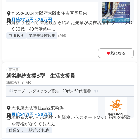
〒558-0004大阪府大阪市住吉区長居東
月給27万円～35万円
資格 学歴不問 未経験から始めた先輩が現在活躍中 ブランクO
K 30代・40代活躍中 ...
制服あり
業界未経験歓迎
+26個
気になる
正社員
就労継続支援B型 生活支援員
株式会社START
オープニングスタッフ募集 20代～50代活躍中
大阪府大阪市住吉区東粉浜
月給24万円～30万円
求める人材: ⭐ 未経験・無資格からスタートOK！ 福祉の経験
や資格がなくても大丈...
残業なし
駅近5分以内