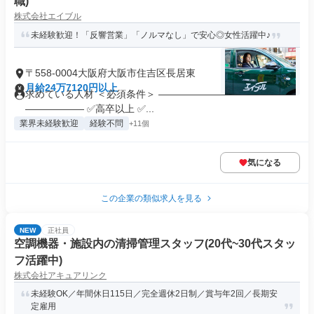
職)
株式会社エイブル
未経験歓迎！「反響営業」「ノルマなし」で安心◎女性活躍中♪
〒558-0004大阪府大阪市住吉区長居東
月給24万7120円以上
求めている人材 ＜必須条件＞ ――――――――――――――
―――――― ✅高卒以上 ✅...
業界未経験歓迎
経験不問
+11個
気になる
この企業の類似求人を見る
NEW
正社員
空調機器・施設内の清掃管理スタッフ(20代~30代スタッ
フ活躍中)
株式会社アキュアリンク
未経験OK／年間休日115日／完全週休2日制／賞与年2回／長期安
定雇用