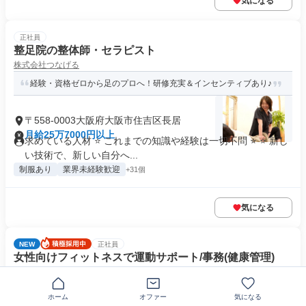
気になる
正社員
整足院の整体師・セラピスト
株式会社つなげる
経験・資格ゼロから足のプロへ！研修充実＆インセンティブあり♪
〒558-0003大阪府大阪市住吉区長居
月給25万7000円以上
求めている人材 ⭐ これまでの知識や経験は一切不問 ⭐ ⭐ 新し
い技術で、新しい自分へ...
制服あり
業界未経験歓迎
+31個
気になる
NEW
正社員
女性向けフィットネスで運動サポート/事務(健康管理)
株式会社カーブスジャパン
女性の「変わりたい」をサポート/週休2日/日祝休/長期休暇/染髪・
ホーム
オファー
気になる
ネイルOK※規定内