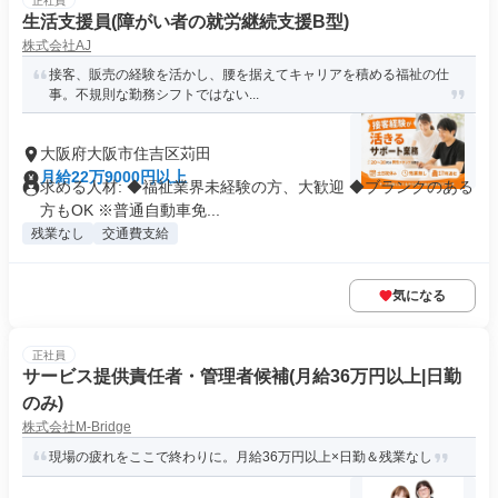
正社員
生活支援員(障がい者の就労継続支援B型)
株式会社AJ
接客、販売の経験を活かし、腰を据えてキャリアを積める福祉の仕
事。不規則な勤務シフトではない...
大阪府大阪市住吉区苅田
月給22万9000円以上
求める人材: ◆福祉業界未経験の方、大歓迎 ◆ブランクのある
方もOK ※普通自動車免...
残業なし
交通費支給
気になる
正社員
サービス提供責任者・管理者候補(月給36万円以上|日勤
のみ)
株式会社M-Bridge
現場の疲れをここで終わりに。月給36万円以上×日勤＆残業なし