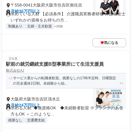
〒558-0041大阪府大阪市住吉区南住吉
月給36万円以上
求めている人材 【必須条件】 介護職員実務者研修 介護福祉士
いずれかの資格をお持ちの方...
制服あり
主婦・主夫歓迎
+28個
気になる
正社員
駅前の就労継続支援B型事業所にて生活支援員
株式会社AJ
サービス業からの転職者歓迎。残業なしの17時半定時、日曜固定
の完全週休2日制。未経験から始...
大阪府大阪市住吉区清水丘
月給24万円以上
求める人材: ◆無資格OK ◆未経験者歓迎 ※ブランクのある
方もOK ＜このような...
残業なし
交通費支給