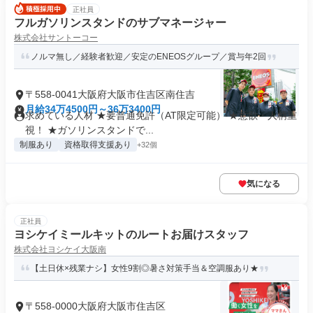
正社員
フルガソリンスタンドのサブマネージャー
株式会社サントーコー
ノルマ無し／経験者歓迎／安定のENEOSグループ／賞与年2回
〒558-0041大阪府大阪市住吉区南住吉
月給34万4500円～36万3400円
求めている人材 ★要普通免許（AT限定可能） ★意欲・人柄重
視！ ★ガソリンスタンドで...
制服あり
資格取得支援あり
+32個
気になる
正社員
ヨシケイミールキットのルートお届けスタッフ
株式会社ヨシケイ大阪南
【土日休×残業ナシ】女性9割◎暑さ対策手当＆空調服あり★
〒558-0000大阪府大阪市住吉区