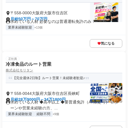
〒558-0000大阪府大阪市住吉区
月給50万円～70万円
求めている人材 必要なのは普通運転免許のみ！
業界未経験歓迎
+13個
気になる
正社員
冷凍食品のルート営業
株式会社モリタン
【完全週休2日制】ルート営業！未経験者歓迎♪
〒558-0044大阪府大阪市住吉区長峡町
月給28万9000円～34万1800円
求めている人材 ◆高卒以上 ◆要普通免許（AT限定可） UIタ
ーンや営業未経験の方、...
業界未経験歓迎
経験不問
+9個