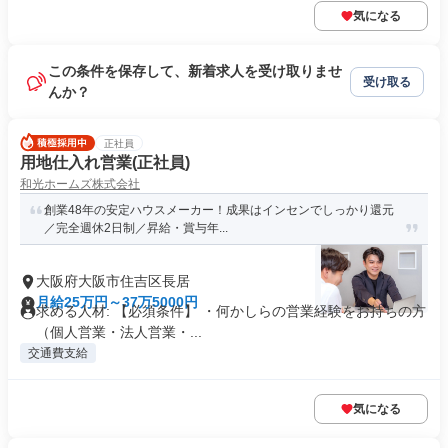
気になる
この条件を保存して、新着求人を受け取りませ
受け取る
んか？
正社員
用地仕入れ営業(正社員)
和光ホームズ株式会社
創業48年の安定ハウスメーカー！成果はインセンでしっかり還元
／完全週休2日制／昇給・賞与年...
大阪府大阪市住吉区長居
月給25万円～37万5000円
求める人材: 【必須条件】 ・何かしらの営業経験をお持ちの方
（個人営業・法人営業・...
交通費支給
気になる