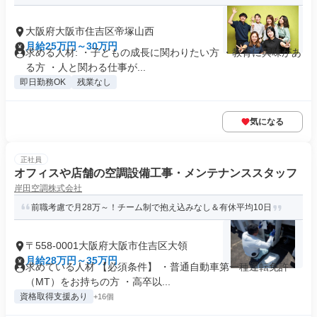
大阪府大阪市住吉区帝塚山西
月給25万円～30万円
求める人材: ・子どもの成長に関わりたい方 ・教育に興味があ
る方 ・人と関わる仕事が...
即日勤務OK
残業なし
気になる
正社員
オフィスや店舗の空調設備工事・メンテナンススタッフ
岸田空調株式会社
前職考慮で月28万～！チーム制で抱え込みなし＆有休平均10日
〒558-0001大阪府大阪市住吉区大領
月給28万円～35万円
求めている人材 【必須条件】 ・普通自動車第一種運転免許
（MT）をお持ちの方 ・高卒以...
資格取得支援あり
+16個