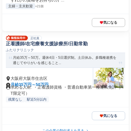
ずれかの資格をお持ちの方 ...
主婦・主夫歓迎
+21個
気になる
正社員
正看護師/在宅療養支援診療所/日勤常勤
ふたりクリニック
月給35万～50万。週休4日・5日選択制。土日休み。多職種連携を
通じてやりがいを感じること...
大阪府大阪市住吉区
月給35万円～50万円
求める人材: ・正看護師資格 ・普通自動車第一種運転免許（A
T限定可）
残業なし
駅近5分以内
気になる
この企業の類似求人を見る