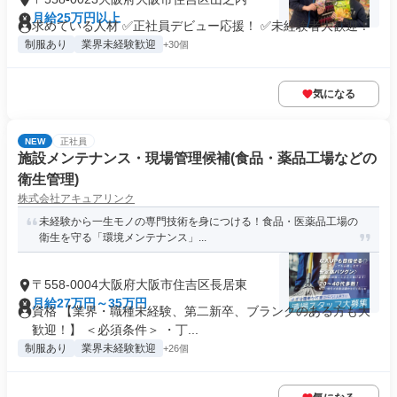
月給25万円以上
求めている人材 ✅正社員デビュー応援！ ✅未経験者大歓迎！
制服あり
業界未経験歓迎
+30個
気になる
NEW
正社員
施設メンテナンス・現場管理候補(食品・薬品工場などの
衛生管理)
株式会社アキュアリンク
未経験から一生モノの専門技術を身につける！食品・医薬品工場の
衛生を守る「環境メンテナンス」...
〒558-0004大阪府大阪市住吉区長居東
月給27万円～35万円
資格 【業界・職種未経験、第二新卒、ブランクのある方も大
歓迎！】 ＜必須条件＞ ・丁...
制服あり
業界未経験歓迎
+26個