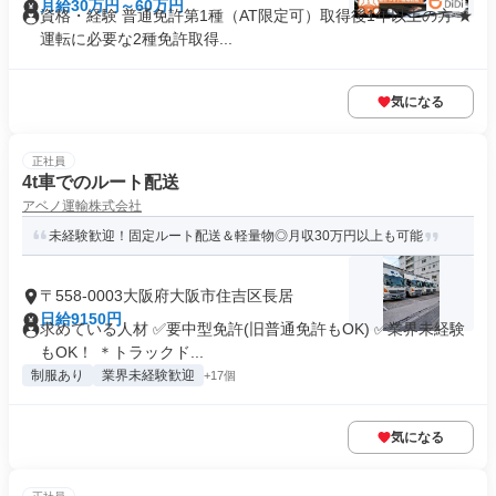
月給30万円～60万円
資格・経験 普通免許第1種（AT限定可）取得後1年以上の方 ★
運転に必要な2種免許取得...
気になる
正社員
4t車でのルート配送
アベノ運輸株式会社
未経験歓迎！固定ルート配送＆軽量物◎月収30万円以上も可能
〒558-0003大阪府大阪市住吉区長居
日給9150円
求めている人材 ✅要中型免許(旧普通免許もOK) ✅業界未経験
もOK！ ＊トラックド...
制服あり
業界未経験歓迎
+17個
気になる