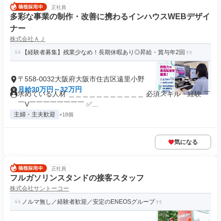
正社員
多彩な事業の制作・改善に携わるインハウスWEBデザイ
ナー
株式会社ＡＪ
【経験者募集】残業少なめ！長期休暇あり◎昇給・賞与年2回
〒558-0032大阪府大阪市住吉区遠里小野
月給30万円～32万円
求めている人材 ＿＿＿＿＿＿＿＿＿＿＿ 必須スキル・経験 ￣
￣V￣￣￣￣￣￣￣￣ ✅...
主婦・主夫歓迎
+18個
気になる
正社員
フルガソリンスタンドの接客スタッフ
株式会社サントーコー
ノルマ無し／経験者歓迎／安定のENEOSグループ