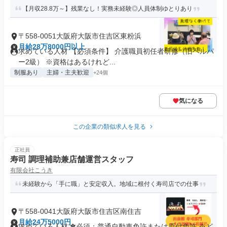
【月収28.8万～】残業なし！実務未経験◎人員体制ゆとりあり
〒558-0051大阪府大阪市住吉区東粉浜
月給28万8000円以上
求めている人材 【必須条件】 介護職員初任者研修（旧ヘルパ
ー2級） ※資格はあるけれど...
制服あり
主婦・主夫歓迎
+24個
気になる
この企業の類似求人を見る
正社員
寿司 調理補助兼店舗運営スタッフ
有限会社こうき
未経験から「手に職」と安定収入。地域に根付く寿司店での仕事
〒558-0041大阪府大阪市住吉区南住吉
月給24万5000円
求めている人材 ✽必須：普通自動車免許または原付免許 ※ど