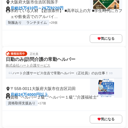
大阪府大阪市住吉区我孫子
月給25万410円～26万9220円
求めている人材 【必須条件】 ■高卒以上の方 ■学生時代にカフ
ェや飲食店でのアルバイ...
制服あり
ランチタイム
+28個
気になる
正社員
日勤のみ|訪問介護の常勤ヘルパー
株式会社ハート介護サービス
ハート介護サービス住吉で常勤ヘルパー（正社員）のお仕事！
〒558-0011大阪府大阪市住吉区苅田
月給24万4000円以上
資格 "ヘルパー２級","ヘルパー１級","介護福祉士"
資格取得支援あり
+17個
気になる