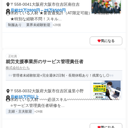
〒558-0041大阪府大阪市住吉区南住吉
月給23万2800円～29万6500円
求めている人材 ★要普通免許（AT限定可能） ★未経験ＯＫ！
★特別な経験不問！スキル...
制服あり
業界未経験歓迎
+28個
気になる
正社員
就労支援事業所のサービス管理責任者
株式会社かたち
管理者未経験歓迎⭐完全週休2日制・長期休暇あり！残業なし◎
〒558-0032大阪府大阪市住吉区遠里小野
月給35万円以上
求めている人材 〰〰必須スキル〰〰〰〰〰〰〰〰〰〰〰〰〰
⭐サービス管理責任者研修を...
主婦・主夫歓迎
+24個
気になる