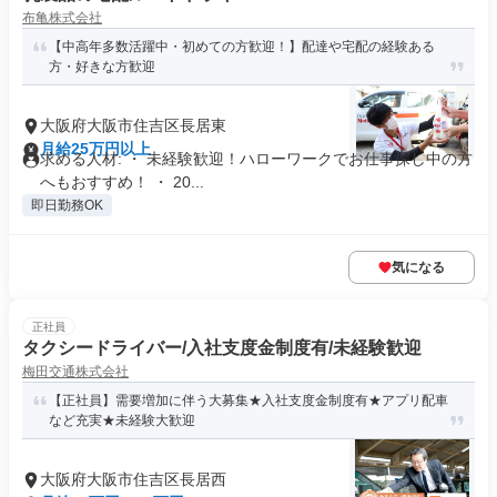
布亀株式会社
【中高年多数活躍中・初めての方歓迎！】配達や宅配の経験ある
方・好きな方歓迎
大阪府大阪市住吉区長居東
月給25万円以上
求める人材: ・ 未経験歓迎！ハローワークでお仕事探し中の方
へもおすすめ！ ・ 20...
即日勤務OK
気になる
正社員
タクシードライバー/入社支度金制度有/未経験歓迎
梅田交通株式会社
【正社員】需要増加に伴う大募集★入社支度金制度有★アプリ配車
など充実★未経験大歓迎
大阪府大阪市住吉区長居西