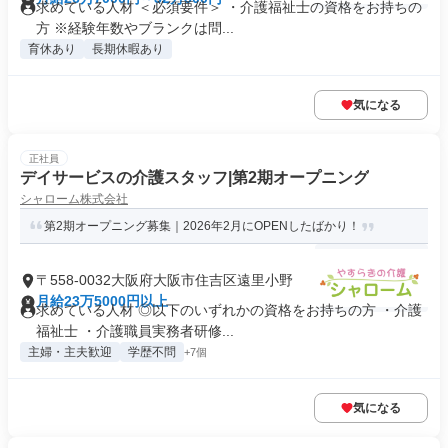
求めている人材 ＜必須要件＞ ・介護福祉士の資格をお持ちの
方 ※経験年数やブランクは問...
育休あり
長期休暇あり
気になる
正社員
デイサービスの介護スタッフ|第2期オープニング
シャローム株式会社
第2期オープニング募集｜2026年2月にOPENしたばかり！
〒558-0032大阪府大阪市住吉区遠里小野
月給23万5000円以上
求めている人材 ◎以下のいずれかの資格をお持ちの方 ・介護
福祉士 ・介護職員実務者研修...
主婦・主夫歓迎
学歴不問
+7個
気になる