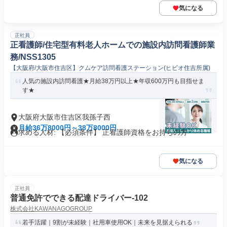
気になる
正社員
正看護師/住宅型有料老人ホームでの施設内訪問看護師業
務/NSS1305
【大阪府/大阪市住吉区】クムケア訪問看護ステーション(ヒビオ住吉所属)
人気の施設内訪問看護★月給38万円以上★年収600万円も目指せま
す★
大阪府大阪市住吉区我孫子西
月給36万8000円～38万8000円
求める人材: 【必須条件】 正看護師資格をお持ちの方
気になる
正社員
普通免許でできる配達ドライバー-102
株式会社KAWANAGOGROUP
若手活躍｜9割が未経験｜社用車使用OK｜未来を見据えられる