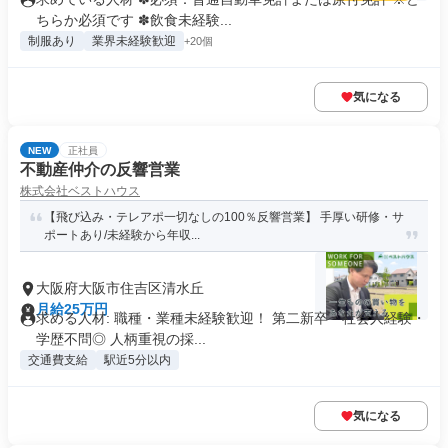
ちらか必須です ✽飲食未経験...
制服あり
業界未経験歓迎
+20個
気になる
NEW
正社員
不動産仲介の反響営業
株式会社ベストハウス
【飛び込み・テレアポ一切なしの100％反響営業】 手厚い研修・サ
ポートあり/未経験から年収...
大阪府大阪市住吉区清水丘
月給25万円
求める人材: 職種・業種未経験歓迎！ 第二新卒・社会人経験・
学歴不問◎ 人柄重視の採...
交通費支給
駅近5分以内
気になる