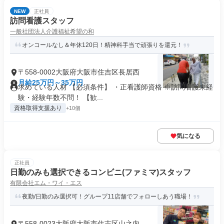
NEW
正社員
訪問看護スタッフ
一般社団法人介護福祉希望の和
オンコールなし＆年休120日！精神科手当で頑張りを還元！
〒558-0002大阪府大阪市住吉区長居西
月給25万円～35万円
求めている人材 【必須条件】 ・正看護師資格 ※訪問看護未経
験・経験年数不問！ 【歓...
資格取得支援あり
+10個
気になる
正社員
日勤のみも選択できるコンビニ(ファミマ)スタッフ
有限会社エム・ワイ・エス
夜勤/日勤のみ選択可！グループ11店舗でフォローしあう職場！
〒558-0023大阪府大阪市住吉区山之内