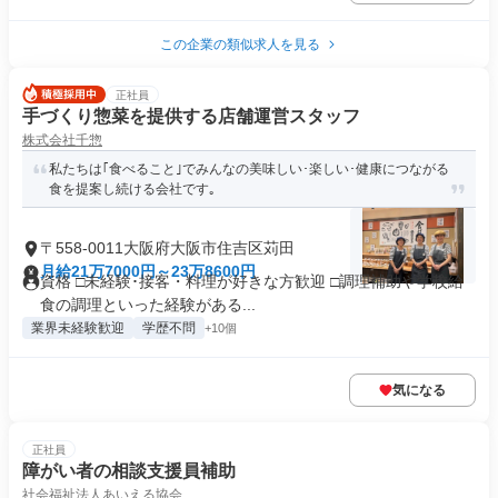
この企業の類似求人を見る
正社員
手づくり惣菜を提供する店舗運営スタッフ
株式会社千惣
私たちは｢食べること｣でみんなの美味しい･楽しい･健康につながる
食を提案し続ける会社です｡
〒558-0011大阪府大阪市住吉区苅田
月給21万7000円～23万8600円
資格 □未経験･接客・料理が好きな方歓迎 □調理補助や学校給
食の調理といった経験がある...
業界未経験歓迎
学歴不問
+10個
気になる
正社員
障がい者の相談⽀援員補助
社会福祉法人あいえる協会