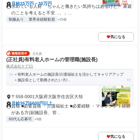
月給25万円～30万円
求めている人材 「ちゃんと働きたい気持ちはあるけど、 家庭
のことを考えると不安…。」...
制服あり
業界未経験歓迎
+25個
気になる
正社員
(正社員)有料老人ホームの管理職(施設長)
株式会社ケア21
＜有料老人ホームの施設長/介護福祉士を活かしてキャリアアップ
＞施設長として勤務されたい方/...
〒558-0001大阪府大阪市住吉区大領
月給36万6600円以上
資格 ■必要資格 ・介護福祉士 ■必要経験 ・マネジメント経験
がある方(副施設長、管...
60代も応募可
+9個
気になる