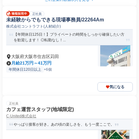
正社員
未経験からでもできる現場事務員/22264Am
株式会社コントラフト(人材紹介)
【年間休日125日！】プライベートの時間をしっかり確保したい方
を歓迎します！ ◎転勤なし！...
大阪府大阪市住吉区苅田
月給21万円～41万円
年間休日120日以上
+6個
気になる
正社員
カフェ運営スタッフ(地域限定)
C-United株式会社
やっぱり接客が好き。あの頃の楽しさを、もう一度ここで。