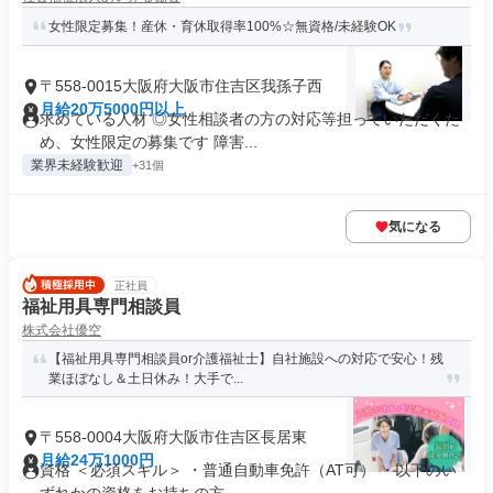
女性限定募集！産休・育休取得率100%☆無資格/未経験OK
〒558-0015大阪府大阪市住吉区我孫子西
月給20万5000円以上
求めている人材 ◎女性相談者の方の対応等担っていただくた
め、女性限定の募集です 障害...
業界未経験歓迎
+31個
気になる
正社員
福祉用具専門相談員
株式会社優空
【福祉用具専門相談員or介護福祉士】自社施設への対応で安心！残
業ほぼなし＆土日休み！大手で...
〒558-0004大阪府大阪市住吉区長居東
月給24万1000円
資格 ＜必須スキル＞ ・普通自動車免許（AT可） ・以下のい