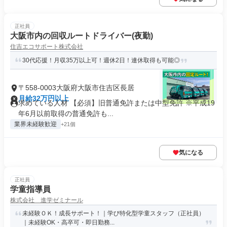
正社員
大阪市内の回収ルートドライバー(夜勤)
住吉エコサポート株式会社
30代応援！月収35万以上可！週休2日！連休取得も可能◎
〒558-0003大阪府大阪市住吉区長居
月給32万円以上
求めている人材 【必須】旧普通免許または中型免許 ※平成19
年6月以前取得の普通免許も...
業界未経験歓迎
+21個
気になる
正社員
学童指導員
株式会社 進学ゼミナール
未経験ＯＫ！成長サポート！｜学び特化型学童スタッフ（正社員）
｜未経験OK・高卒可・即日勤務...