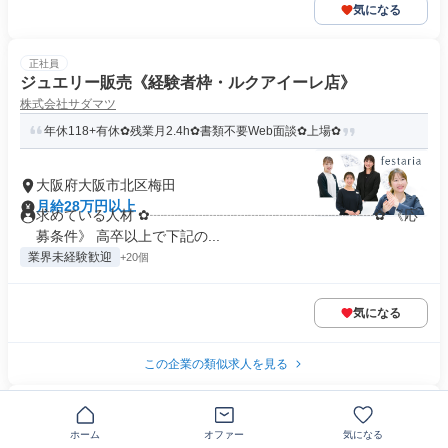
気になる
正社員
ジュエリー販売《経験者枠・ルクアイーレ店》
株式会社サダマツ
年休118+有休✿残業月2.4h✿書類不要Web面談✿上場✿
大阪府大阪市北区梅田
月給28万円以上
求めている人材 ✿┈┈┈┈┈┈┈┈┈┈┈┈┈┈┈┈✿ 《応
募条件》 高卒以上で下記の...
業界未経験歓迎
+20個
気になる
この企業の類似求人を見る
正社員
DOUBLESTANDARDCLOTHINGのアパレル販売員
ホーム
オファー
気になる