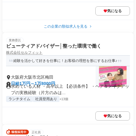
気になる
この企業の類似求人を見る
業務委託
ビューティアドバイザー│整った環境で働く
株式会社セルフィット
経験を活かして好きを仕事に！お客様の理想を形にするお仕事♪
大阪府大阪市北区梅田
日給1万円～1万8000円
求めている人材 ・高卒以上 【必須条件】 ・ヘア＆メイクアッ
プの実務経験（片方のみは...
ランチタイム
社員登用あり
+13個
気になる
正社員