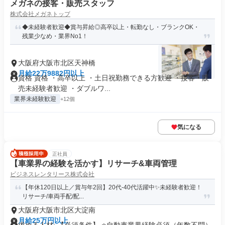
メガネの接客・販売スタッフ
株式会社メガネトップ
◆未経験者歓迎◆賞与昇給◎高卒以上・転勤なし・ブランクOK・
残業少なめ・業界No1！
大阪府大阪市北区天神橋
月給22万9882円以上
資格 資格 ・高卒以上 ・土日祝勤務できる方歓迎 ・接客・販
売未経験者歓迎 ・ダブルワ...
業界未経験歓迎
+12個
気になる
正社員
【車業界の経験を活かす】リサーチ&車両管理
ビジネスレンタリース株式会社
【年休120日以上／賞与年2回】20代-40代活躍中✨未経験者歓迎！
リサーチ/車両手配/配...
大阪府大阪市北区大淀南
月給25万円以上