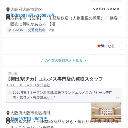
大阪府大阪市北区
年俸300万円～1000万円
応募条件 【必須】 ・未経験歓迎（人物重視の採用） ・接客・
販売に興味がある方 【活...
ネイルOK
交通費支給
+3個
気になる
この企業の類似求人を見る
正社員
【梅田/駅チカ】エルメス専門店の買取スタッフ
ＡＳＵ ＢＲＡＮＤ株式会社
2025年6月オープン新店舗/高級ブランドエルメスのリセール専門
店・高収入・残業基本なし/...
大阪府大阪市北区梅田
月給28万円～50万円
求める人材: ・HERMES商品が好き・携わりたい方 ・人とコ
ミュニケーションを取る...