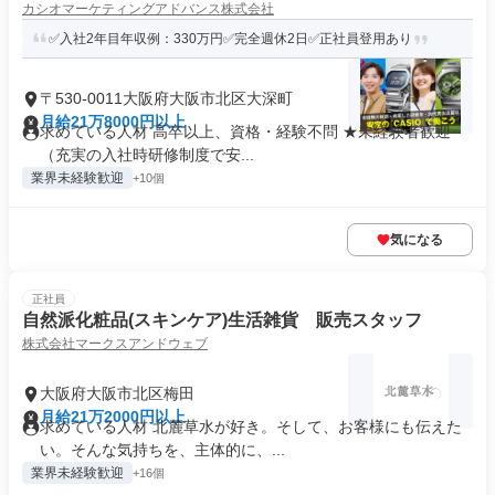
カシオマーケティングアドバンス株式会社
✅入社2年目年収例：330万円✅完全週休2日✅正社員登用あり
〒530-0011大阪府大阪市北区大深町
月給21万8000円以上
求めている人材 高卒以上、資格・経験不問 ★未経験者歓迎
（充実の入社時研修制度で安...
業界未経験歓迎
+10個
気になる
正社員
自然派化粧品(スキンケア)生活雑貨 販売スタッフ
株式会社マークスアンドウェブ
大阪府大阪市北区梅田
月給21万2000円以上
求めている人材 北麓草水が好き。そして、お客様にも伝えた
い。そんな気持ちを、主体的に、...
業界未経験歓迎
+16個