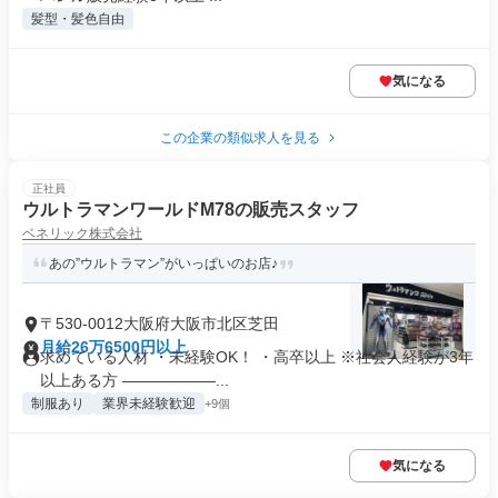
髪型・髪色自由
気になる
この企業の類似求人を見る
正社員
ウルトラマンワールドM78の販売スタッフ
ベネリック株式会社
あの”ウルトラマン”がいっぱいのお店♪
〒530-0012大阪府大阪市北区芝田
月給26万6500円以上
求めている人材 ・未経験OK！ ・高卒以上 ※社会人経験が3年
以上ある方 ――――――...
制服あり
業界未経験歓迎
+9個
気になる