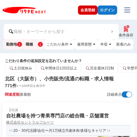
会員登録
ログイン
職種・キーワードから探す
条件保存
勤務地
職種
こだわり条件
雇用形態
年収
新着のみ
1
1
こだわり条件の追加設定を忘れていませんか？
土日祝休み
年間休日120日以上
完全週休2日制
学歴
北区（大阪市）、小売販売/流通の転職・求人情報
771
件
1
〜
100
件目を表示中
関連度順
新着順
詳細表示
正社員
自社農場を持つ青果専門店の総合職・店舗運営
株式会社セントラルフルーツ
20・30代活躍/会社〜月1万積立/5連休有/多様なキャリア