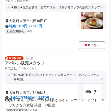
モロゾフ株式会社
★梅田★阪急百貨店 賞与年２回、洋菓子モロゾフの販売スタッフ
大阪府大阪市北区角田町
時給1319円～1516円
社員登用あり
+6個
気になる
正社員
アパレル販売スタッフ
株式会社ゴールドウイン
THE NORTH FACEをはじめとする人気スポーツ・アパレルブラン
ドを展開。
大阪府大阪市北区角田町
月給21万7500円～33万円
資格 販売・接客での勤務経験がある方 スポーツ・アウトドア
が好きな方歓迎 英語・中国語...
業界未経験歓迎
+11個