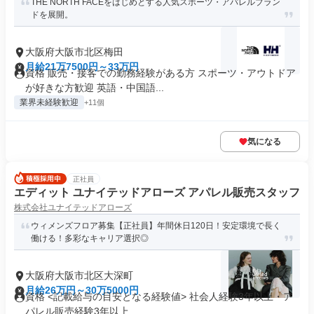
THE NORTH FACEをはじめとする人気スポーツ・アパレルブラン
ドを展開。
大阪府大阪市北区梅田
月給21万7500円～33万円
資格 販売・接客での勤務経験がある方 スポーツ・アウトドア
が好きな方歓迎 英語・中国語...
業界未経験歓迎
+11個
気になる
正社員
エディット ユナイテッドアローズ アパレル販売スタッフ
株式会社ユナイテッドアローズ
ウィメンズフロア募集【正社員】年間休日120日！安定環境で長く
働ける！多彩なキャリア選択◎
大阪府大阪市北区大深町
月給26万円～30万5000円
資格 <記載給与の目安となる経験値> 社会人経験3年以上・ア
パレル販売経験3年以上 ...