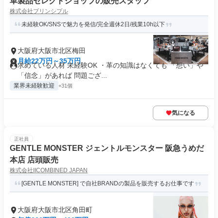
革製品セレクトショップの販売スタッフ
株式会社プリンシプル
未経験OK/SNSで魅力を発信/完全週休2日/残業10h以下
大阪府大阪市北区梅田
月給22万円～35万円
求めている人材 未経験OK ・革の知識はなくても 「想い」や
「信念」があれば 問題ござ...
業界未経験歓迎
+31個
気になる
正社員
GENTLE MONSTER ジェントルモンスター 阪急うめだ
本店 店頭販売
株式会社IICOMBINED JAPAN
[GENTLE MONSTER] で自社BRANDの製品を販売するお仕事です
大阪府大阪市北区角田町