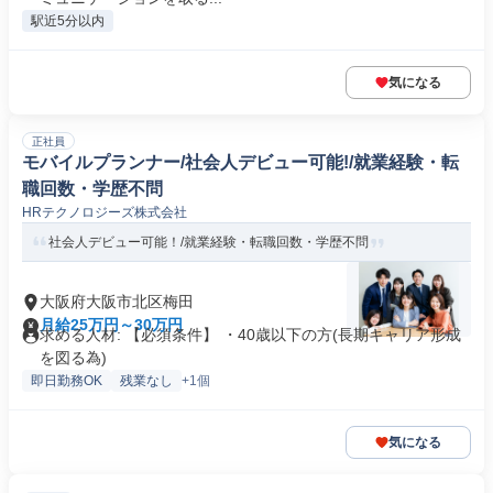
駅近5分以内
気になる
正社員
モバイルプランナー/社会人デビュー可能!/就業経験・転
職回数・学歴不問
HRテクノロジーズ株式会社
社会人デビュー可能！/就業経験・転職回数・学歴不問
大阪府大阪市北区梅田
月給25万円～30万円
求める人材: 【必須条件】 ・40歳以下の方(長期キャリア形成
を図る為)
即日勤務OK
残業なし
+1個
気になる