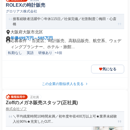
ROLEXの時計販売
グロリアス株式会社
接客経験者活躍中◇年休115日／社保完備／社割制度◇梅田・心斎
橋
大阪府大阪市北区
年俸499万円～585万円
応募条件 ・百貨店、時計販売、高額品販売、航空系、ウェデ
ィングプランナー、ホテル・旅館...
転勤なし
英語
研修あり
+4個
気になる
この企業の類似求人を見る
正社員
Zoffのメガネ販売スタッフ(正社員)
株式会社ゾフ
＼平均残業時間10時間未満／初年度年収400万以上可★業界未経験
入社90%★充実したOJT...