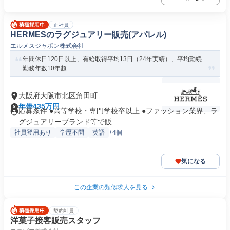
正社員
HERMESのラグジュアリー販売(アパレル)
エルメスジャポン株式会社
年間休日120日以上、有給取得平均13日（24年実績）、平均勤続
勤務年数10年超
大阪府大阪市北区角田町
年俸435万円
応募条件 ●高等学校・専門学校卒以上 ●ファッション業界、ラ
グジュアリーブランド等で販...
社員登用あり
学歴不問
英語
+4個
気になる
この企業の類似求人を見る
契約社員
洋菓子接客販売スタッフ