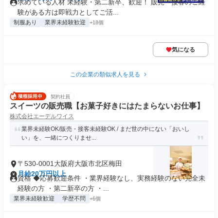
求めている人材 未経験・第二新卒、歓迎！ 販売・接客のご経
験がある方は即戦力としてご活...
制服あり
業界未経験歓迎
+18個
気になる
この企業の類似求人を見る
契約社員
スイーツの販売職【お菓子好きにはたまらないお仕事】
株式会社エーデルワイス
業界未経験OK/販売・接客未経験OK / まだ世の中にない「おいし
い」を、一緒につくりませ...
〒530-0001大阪府大阪市北区梅田
月給20万円以上
資格 ◆応募歓迎条件 ・業界経験なし、実務経験のない完全未
経験の方 ・第二新卒の方 ・...
業界未経験歓迎
学歴不問
+6個