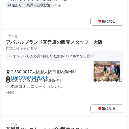
制服あり
業界未経験歓迎
+19個
気になる
正社員
アパレルブランド直営店の販売スタッフ 大阪
株式会社キャピタル
オシャレ好き必見✨嬉しい社割あり♪ノルマなし◎
〒530-0017大阪府大阪市北区角田町
月給22万6568円以上
求めている人材 ✨必須条件✨ ￣￣￣￣￣￣￣ ◆高卒以上 ◆日
本語コミュニケーションが...
+16個
気になる
正社員