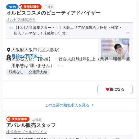
NEW
正社員
オルビスコスメのビューティアドバイザー
オルビス株式会社
【10月入社募集スタート！】大阪エリア配属確約／転勤・残業・
個人ノルマなし！未経験OK_賞...
大阪府大阪市北区大阪駅
月給22万円以上
求める人材: 【必須】 ・社会人経験1年以上（業界・職種・雇
用形態は問いません） ・...
残業なし
交通費支給
気になる
この企業の類似求人を見る
正社員
アパレル販売スタッフ
株式会社ゴールドウイン