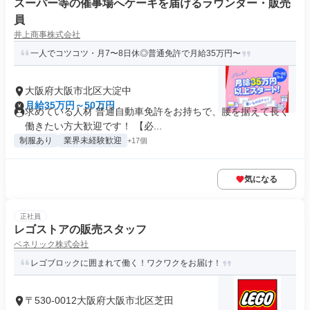
スーパー等の催事場へケーキを届けるラウンダー・販売
員
井上商事株式会社
一人でコツコツ・月7〜8日休◎普通免許で月給35万円〜
大阪府大阪市北区大淀中
月給35万円～50万円
求めている人材 普通自動車免許をお持ちで、腰を据えて長く
働きたい方大歓迎です！ 【必...
制服あり
業界未経験歓迎
+17個
気になる
正社員
レゴストアの販売スタッフ
ベネリック株式会社
レゴブロックに囲まれて働く！ワクワクをお届け！
〒530-0012大阪府大阪市北区芝田