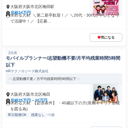
大阪府大阪市北区梅田駅
月給24万円
求める人材: ＼第二新卒歓迎！／ ＼20代・30代が中心となっ
て活躍中！／ 【応募...
気になる
正社員
モバイルプランナー/志望動機不要/月平均残業時間5時間
以下
HRテクノロジーズ株式会社
志望動機不要／月平均残業時間5時間以下
大阪府大阪市北区梅田
月給25万円～30万円
求める人材: 【必須条件】 ・40歳以下の方(長期キャリア形成
を図る為)
即日勤務OK
残業なし
+1個