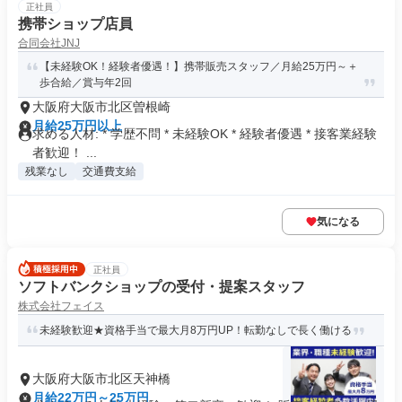
正社員
携帯ショップ店員
合同会社JNJ
【未経験OK！経験者優遇！】携帯販売スタッフ／月給25万円～＋
歩合給／賞与年2回
大阪府大阪市北区曽根崎
月給25万円以上
求める人材: * 学歴不問 * 未経験OK * 経験者優遇 * 接客業経験
者歓迎！ ...
残業なし
交通費支給
気になる
正社員
ソフトバンクショップの受付・提案スタッフ
株式会社フェイス
未経験歓迎★資格手当で最大月8万円UP！転勤なしで長く働ける
大阪府大阪市北区天神橋
月給22万円～25万円