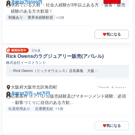
月給26万6500円
求めている人材 ・社会人経験が3年以上ある方 ・接客・販売
経験のある方大歓迎！
制服あり
業界未経験歓迎
+12個
気になる
正社員
Rick Owensのラグジュアリー販売(アパレル)
株式会社イーストランド
Rick Owens（リックオウエンス）店長募集 大阪
大阪府大阪市北区角田町
月給30万円～60万円
応募条件 ※アパレル販売経験及びマネージメント経験、必須
・顧客づくりに自信のある方歓...
社員登用あり
交通費支給
+1個
気になる