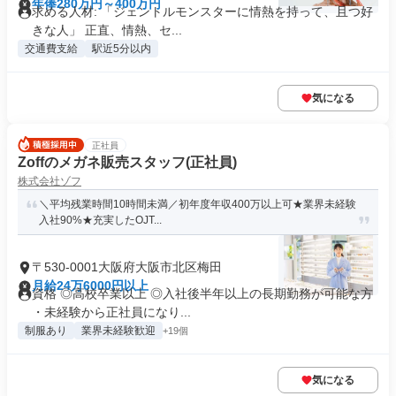
年俸280万円～400万円
求める人材: 「ジェントルモンスターに情熱を持って、且つ好
きな人」 正直、情熱、セ...
交通費支給
駅近5分以内
気になる
正社員
Zoffのメガネ販売スタッフ(正社員)
株式会社ゾフ
＼平均残業時間10時間未満／初年度年収400万以上可★業界未経験
入社90%★充実したOJT...
〒530-0001大阪府大阪市北区梅田
月給24万6000円以上
資格 ◎高校卒業以上 ◎入社後半年以上の長期勤務が可能な方
・未経験から正社員になり...
制服あり
業界未経験歓迎
+19個
気になる