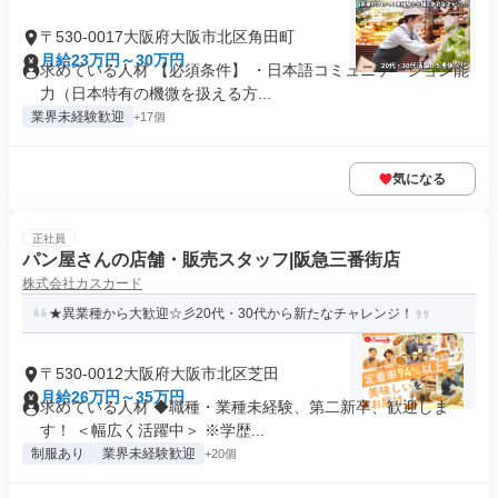
〒530-0017大阪府大阪市北区角田町
月給23万円～30万円
求めている人材 【必須条件】 ・日本語コミュニケーション能
力（日本特有の機微を扱える方...
業界未経験歓迎
+17個
気になる
正社員
パン屋さんの店舗・販売スタッフ|阪急三番街店
株式会社カスカード
★異業種から大歓迎☆彡20代・30代から新たなチャレンジ！
〒530-0012大阪府大阪市北区芝田
月給26万円～35万円
求めている人材 ◆職種・業種未経験、第二新卒、歓迎しま
す！ ＜幅広く活躍中＞ ※学歴...
制服あり
業界未経験歓迎
+20個