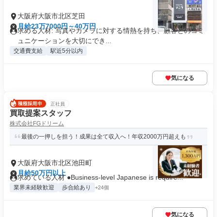
大阪府大阪市北区芝田
月給23万7000円～40万円
求める人材: 写真やカメラに対する情熱を持ち、顧客とのコミ
ュニケーションを大切にでき...
交通費支給
駅近5分以内
気になる
正社員
買取提案スタッフ
株式会社FGドリーム
最後の一押しを担う！成果は全て収入へ！年収2000万円超えも
大阪府大阪市北区池田町
月給50万円以上
求めている人材 ●Business-level Japanese is require...
業界未経験歓迎
歩合給あり
+24個
気になる