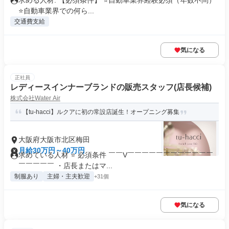
求める人材: 【必須条件】 ⭐️自動車業界経験必須（年数不問）
⭐自動車業界での何ら...
交通費支給
気になる
正社員
レディースインナーブランドの販売スタッフ(店長候補)
株式会社Water Air
【tu-hacci】ルクアに初の常設店誕生！オープニング募集
大阪府大阪市北区梅田
月給30万円～40万円
求めている人材 ⭐ 必須条件 ￣￣V￣￣￣￣￣￣￣￣￣￣￣￣
￣￣￣￣￣ ・店長またはマ...
制服あり
主婦・主夫歓迎
+31個
気になる