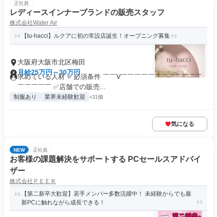
正社員
レディースインナーブランドの販売スタッフ
株式会社Water Air
【tu-hacci】ルクアに初の常設店誕生！オープニング募集
大阪府大阪市北区梅田
月給25万円～30万円
求めている人材 ⭐ 必須条件 ￣￣V￣￣￣￣￣￣￣￣￣￣￣￣
￣￣￣￣￣ ✅店舗での販売...
制服あり
業界未経験歓迎
+31個
気になる
NEW
正社員
お客様の課題解決をサポートする PCセールスアドバイ
ザー
株式会社ＰＥＥＲ
【第二新卒大歓迎】若手メンバー多数活躍中！ 未経験からでも最
新PCに触れながら成長できる！