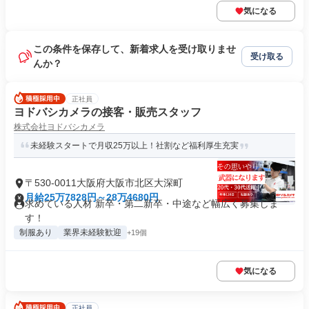
気になる
この条件を保存して、新着求人を受け取りませ
受け取る
んか？
正社員
ヨドバシカメラの接客・販売スタッフ
株式会社ヨドバシカメラ
未経験スタートで月収25万以上！社割など福利厚生充実
〒530-0011大阪府大阪市北区大深町
月給25万7828円～28万4680円
求めている人材 新卒・第二新卒・中途など幅広く募集しま
す！
制服あり
業界未経験歓迎
+19個
気になる
正社員