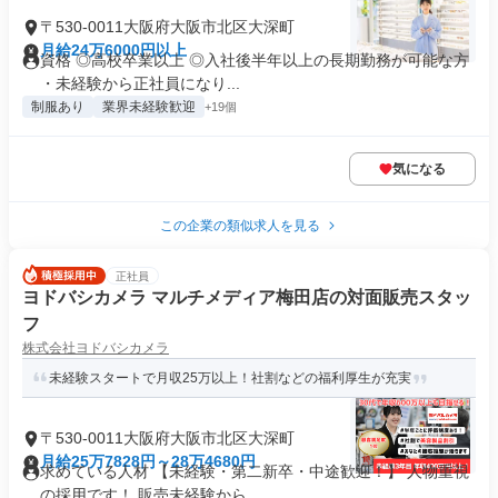
〒530-0011大阪府大阪市北区大深町
月給24万6000円以上
資格 ◎高校卒業以上 ◎入社後半年以上の長期勤務が可能な方
・未経験から正社員になり...
制服あり
業界未経験歓迎
+19個
気になる
この企業の類似求人を見る
正社員
ヨドバシカメラ マルチメディア梅田店の対面販売スタッ
フ
株式会社ヨドバシカメラ
未経験スタートで月収25万以上！社割などの福利厚生が充実
〒530-0011大阪府大阪市北区大深町
月給25万7828円～28万4680円
求めている人材 【未経験・第二新卒・中途歓迎！】 人物重視
の採用です！ 販売未経験から...