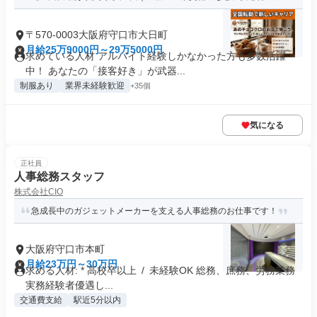
〒570-0003大阪府守口市大日町
月給25万9000円～29万5000円
求めている人材 アルバイト経験しかなかった方も多数活躍
中！ あなたの「接客好き」が武器...
制服あり
業界未経験歓迎
+35個
気になる
正社員
人事総務スタッフ
株式会社CIO
急成長中のガジェットメーカーを支える人事総務のお仕事です！
大阪府守口市本町
月給23万円～30万円
求める人材: * 高校卒以上 / 未経験OK 総務、庶務、労務業務
実務経験者優遇し...
交通費支給
駅近5分以内