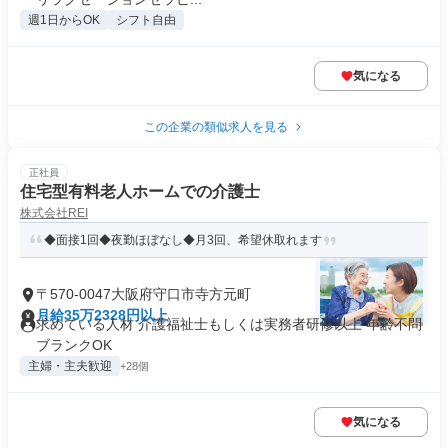
週1日からOK
シフト自由
気になる
この企業の類似求人を見る
正社員
住宅型有料老人ホームでの介護士
株式会社REI
◆面接1回◆夜勤ほぼなし◆月3回、希望休取れます
〒570-0047大阪府守口市寺方元町
月給35万2328円以上
求めている人材 介護福祉士もしくは実務者研修以上 年齢不問
ブランクOK
主婦・主夫歓迎
+28個
気になる