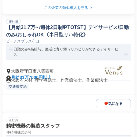
この企業の類似求人を見る
正社員
【月給31.7万~ /週休2日制/PTOTST】デイサービス/日勤
のみ/おしゃれOK《半日型リハ特化》
ビーナスプラス守口
日勤のみ×高給与。生活に寄り添うリハビリができるデイサービ
ス。
大阪府守口市八雲西町
月給31万7000円以上
求める人材: 理学療法士、作業療法士、作業療法士
交通費支給
気になる
正社員
精密機器の製造スタッフ
仲精機株式会社