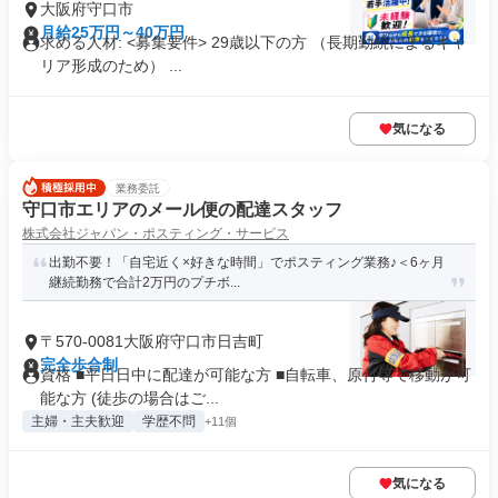
大阪府守口市
月給25万円～40万円
求める人材: <募集要件> 29歳以下の方 （長期勤続によるキャ
リア形成のため） ...
気になる
業務委託
守口市エリアのメール便の配達スタッフ
株式会社ジャパン・ポスティング・サービス
出勤不要！「自宅近く×好きな時間」でポスティング業務♪＜6ヶ月
継続勤務で合計2万円のプチボ...
〒570-0081大阪府守口市日吉町
完全歩合制
資格 ■平日日中に配達が可能な方 ■自転車、原付等で移動が可
能な方 (徒歩の場合はご...
主婦・主夫歓迎
学歴不問
+11個
気になる