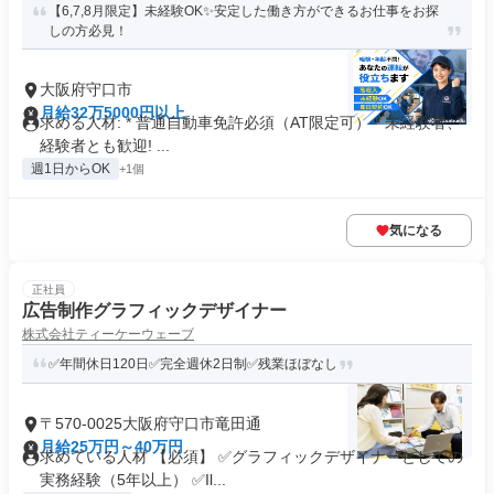
【6,7,8月限定】未経験OK✨安定した働き方ができるお仕事をお探
しの方必見！
大阪府守口市
月給32万5000円以上
求める人材: * 普通自動車免許必須（AT限定可） * 未経験者、
経験者とも歓迎! ...
週1日からOK
+1個
気になる
正社員
広告制作グラフィックデザイナー
株式会社ティーケーウェーブ
✅年間休日120日✅完全週休2日制✅残業ほぼなし
〒570-0025大阪府守口市竜田通
月給25万円～40万円
求めている人材 【必須】 ✅グラフィックデザイナーとしての
実務経験（5年以上） ✅Il...