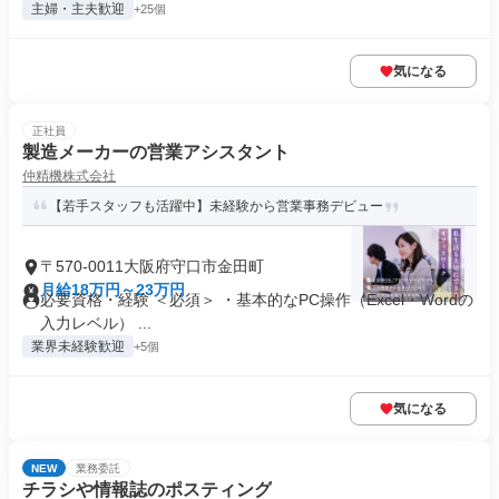
主婦・主夫歓迎
+25個
気になる
正社員
製造メーカーの営業アシスタント
仲精機株式会社
【若手スタッフも活躍中】未経験から営業事務デビュー
〒570-0011大阪府守口市金田町
月給18万円～23万円
必要資格・経験 ＜必須＞ ・基本的なPC操作（Excel・Wordの
入力レベル） ...
業界未経験歓迎
+5個
気になる
NEW
業務委託
チラシや情報誌のポスティング