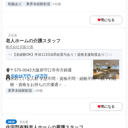
制服あり
業界未経験歓迎
+31個
気になる
正社員
老人ホームの介護スタッフ
株式会社京阪介護
【未経験OK】年休113日&昇給賞与あり！資格支援制度あり〇
〒570-0042大阪府守口市寺方錦通
月給26万円～28万円
求めている人材 学歴不問・資格不問・経験不問 ＜以下の経
験・資格をお持ちの方優遇＞ ...
業界未経験歓迎
+25個
気になる
NEW
正社員
住宅型有料老人ホームの看護スタッフ