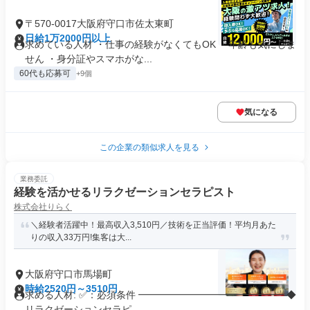
〒570-0017大阪府守口市佐太東町
日給1万2000円以上
求めている人材 ・仕事の経験がなくてもOK ・年齢も気にしま
せん ・身分証やスマホがな...
60代も応募可
+9個
気になる
この企業の類似求人を見る
業務委託
経験を活かせるリラクゼーションセラピスト
株式会社りらく
＼経験者活躍中！最高収入3,510円／技術を正当評価！平均月あた
りの収入33万円!集客は大...
大阪府守口市馬場町
時給2520円～3510円
求める人材: ✅：必須条件 ━━━━━━━━━━━━━━━ ◆
リラクゼーションセラピ...