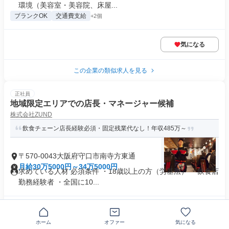
環境（美容室・美容院、床屋...
ブランクOK
交通費支給
+2個
気になる
この企業の類似求人を見る
正社員
地域限定エリアでの店長・マネージャー候補
株式会社ZUND
飲食チェーン店長経験必須・固定残業代なし！年収485万～
〒570-0043大阪府守口市南寺方東通
月給30万5000円～34万5000円
求めている人材 必須条件 ・18歳以上の方（労基法） ・飲食店
勤務経験者 ・全国に10...
気になる
ホーム
オファー
気になる