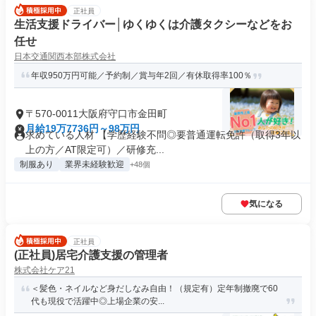
正社員
生活支援ドライバー│ゆくゆくは介護タクシーなどをお
任せ
日本交通関西本部株式会社
年収950万円可能／予約制／賞与年2回／有休取得率100％
〒570-0011大阪府守口市金田町
月給19万7736円～98万円
求めている人材 【学歴経験不問◎要普通運転免許（取得3年以
上の方／AT限定可）／研修充...
制服あり
業界未経験歓迎
+48個
気になる
正社員
(正社員)居宅介護支援の管理者
株式会社ケア21
＜髪色・ネイルなど身だしなみ自由！（規定有）定年制撤廃で60
代も現役で活躍中◎上場企業の安...