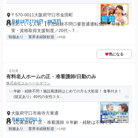
〒570-0011大阪府守口市金田町
月給19万7736円～98万円
求めている人材 【学歴経験不問◎要普通運転免許／研修充
実・資格取得支援制度／20代～7...
制服あり
業界未経験歓迎
+49個
気になる
正社員
有料老人ホームの正・准看護師/日勤のみ
株式会社ユルベールタウン
年齢・経験不問！施設看護師はじめての方も大歓迎！ 食事付き！
(規定あり）40代の女性スタ...
大阪府守口市南寺方東通
月給35万円以上
【応募資格】 正・准看護師 ※年齢・経験は不問です
制服あり
業界未経験歓迎
+14個