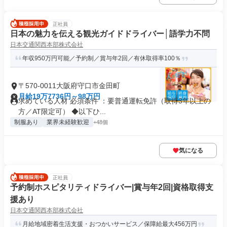
正社員
日本の魅力を伝える観光ガイドドライバー│語学力不問
日本交通関西本部株式会社
年収950万円可能／予約制／賞与年2回／有休取得率100％
〒570-0011大阪府守口市金田町
月給19万7736円～98万円
求めている人材 必須条件 ：要普通運転免許（取得3年以上の
方／AT限定可） ◆以下ひ...
制服あり
業界未経験歓迎
+48個
気になる
正社員
予約制ホスピタリティドライバー|賞与年2回|資格取得支
援あり
日本交通関西本部株式会社
月給地域密着生活支援・おつかいサービス／保障給最大456万円