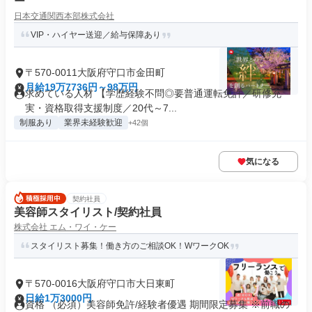
ー
日本交通関西本部株式会社
VIP・ハイヤー送迎／給与保障あり
〒570-0011大阪府守口市金田町
月給19万7736円～98万円
求めている人材 【学歴経験不問◎要普通運転免許／研修充
実・資格取得支援制度／20代～7...
制服あり
業界未経験歓迎
+42個
気になる
契約社員
美容師スタイリスト/契約社員
株式会社 エム・ワイ・ケー
スタイリスト募集！働き方のご相談OK！WワークOK
〒570-0016大阪府守口市大日東町
日給1万3000円
資格 （必須）美容師免許/経験者優遇 期間限定募集 ※前職の