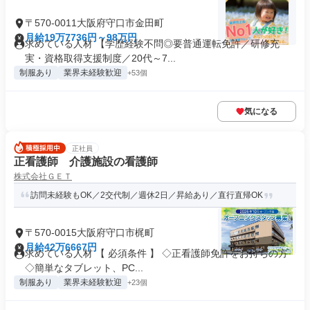
〒570-0011大阪府守口市金田町
月給19万7736円～98万円
求めている人材 【学歴経験不問◎要普通運転免許／研修充
実・資格取得支援制度／20代～7...
制服あり
業界未経験歓迎
+53個
気になる
正社員
正看護師 介護施設の看護師
株式会社ＧＥＴ
訪問未経験もOK／2交代制／週休2日／昇給あり／直行直帰OK
〒570-0015大阪府守口市梶町
月給42万6667円
求めている人材 【 必須条件 】 ◇正看護師免許をお持ちの方
◇簡単なタブレット、PC...
制服あり
業界未経験歓迎
+23個