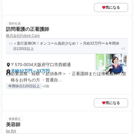
気になる
契約社員
訪問看護の正看護師
株式会社Future Care
＜直行直帰OK！オンコール負担少なめ！＞月給32万円〜＆年間休
日120日以上
〒570-0034大阪府守口市西郷通
月給32万円～33万円
必要資格・経験 ＜必須条件＞ ・正看護師または准看護師の資
格をお持ちの方 ・普通自...
年間休日120日以上
+2個
気になる
業務委託
美容師
be flot