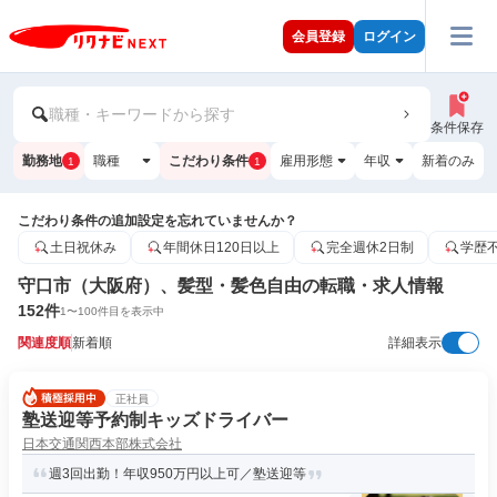
会員登録
ログイン
職種・キーワードから探す
条件保存
勤務地
職種
こだわり条件
雇用形態
年収
新着のみ
1
1
こだわり条件の追加設定を忘れていませんか？
土日祝休み
年間休日120日以上
完全週休2日制
学歴
守口市（大阪府）、髪型・髪色自由の転職・求人情報
152
件
1
〜
100
件目を表示中
関連度順
新着順
詳細表示
正社員
塾送迎等予約制キッズドライバー
日本交通関西本部株式会社
週3回出勤！年収950万円以上可／塾送迎等