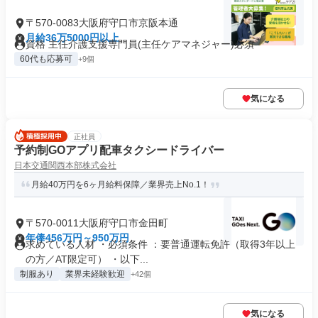
〒570-0083大阪府守口市京阪本通
月給36万5000円以上
資格 主任介護支援専門員(主任ケアマネジャー)必須
60代も応募可
+9個
気になる
正社員
予約制GOアプリ配車タクシードライバー
日本交通関西本部株式会社
月給40万円を6ヶ月給料保障／業界売上No.1！
〒570-0011大阪府守口市金田町
年俸456万円～950万円
求めている人材 ・必須条件 ：要普通運転免許（取得3年以上
の方／AT限定可） ・以下...
制服あり
業界未経験歓迎
+42個
気になる