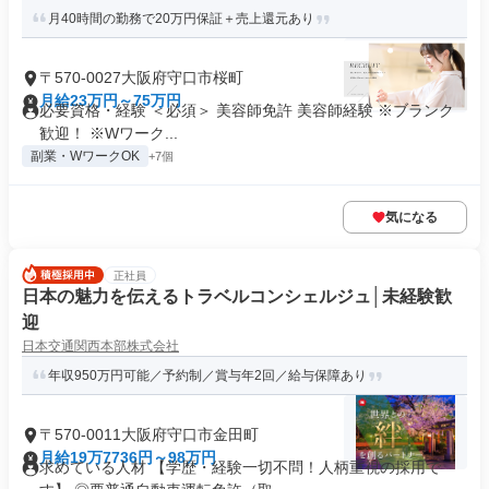
月40時間の勤務で20万円保証＋売上還元あり
〒570-0027大阪府守口市桜町
月給23万円～75万円
必要資格・経験 ＜必須＞ 美容師免許 美容師経験 ※ブランク
歓迎！ ※Wワーク...
副業・WワークOK
+7個
気になる
正社員
日本の魅力を伝えるトラベルコンシェルジュ│未経験歓
迎
日本交通関西本部株式会社
年収950万円可能／予約制／賞与年2回／給与保障あり
〒570-0011大阪府守口市金田町
月給19万7736円～98万円
求めている人材 【学歴・経験一切不問！人柄重視の採用で