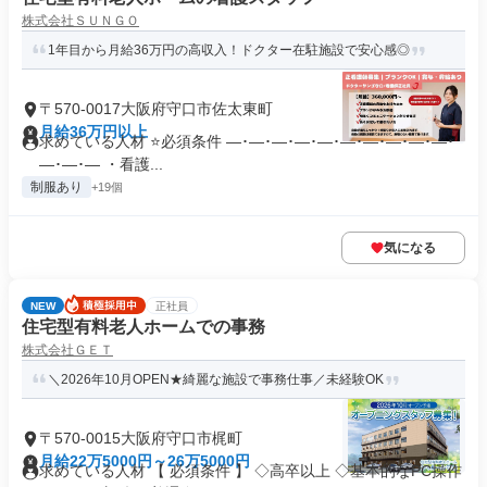
株式会社ＳＵＮＧＯ
1年目から月給36万円の高収入！ドクター在駐施設で安心感◎
〒570-0017大阪府守口市佐太東町
月給36万円以上
求めている人材 ⭐必須条件 ―･―･―･―･―･―･―･―･―･―･
―･―･― ・看護...
制服あり
+19個
気になる
NEW
正社員
住宅型有料老人ホームでの事務
株式会社ＧＥＴ
＼2026年10月OPEN★綺麗な施設で事務仕事／未経験OK
〒570-0015大阪府守口市梶町
月給22万5000円～26万5000円
求めている人材 【 必須条件 】 ◇高卒以上 ◇基本的なPC操作