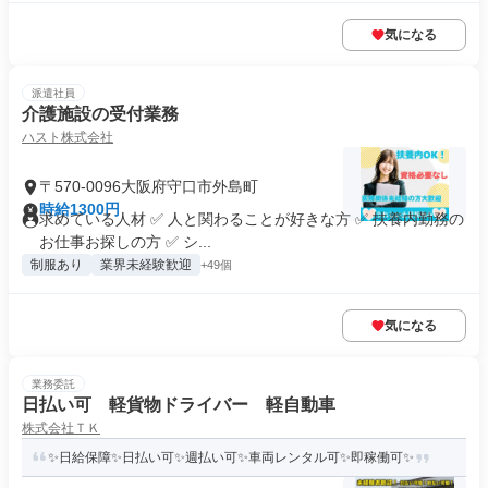
気になる
派遣社員
介護施設の受付業務
ハスト株式会社
〒570-0096大阪府守口市外島町
時給1300円
求めている人材 ✅ 人と関わることが好きな方 ✅ 扶養内勤務の
お仕事お探しの方 ✅ シ...
制服あり
業界未経験歓迎
+49個
気になる
業務委託
日払い可 軽貨物ドライバー 軽自動車
株式会社ＴＫ
✨日給保障✨日払い可✨週払い可✨車両レンタル可✨即稼働可✨