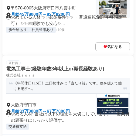
〒570-0005大阪府守口市八雲中町
月給45万9000円～82万6200円
求めている人材 ✨✨必須要件✨✨ ・普通運転免許（AT限定
可） ✨✨未経験でも安心✨...
歩合給あり
社員登用あり
+19個
気になる
正社員
電気工事士(経験年数3年以上or職長経験あり)
株式会社ｓｏｒａ
《年間休日115日》土日祝休みは「当たり前」です。腰を据えて働
ける場所へ。
大阪府守口市
月給33万3000円～67万7000円
求める人材: 当社は以下の理念を大切にしています。 ・従業員
の頑張りはしっかり評価す...
交通費支給