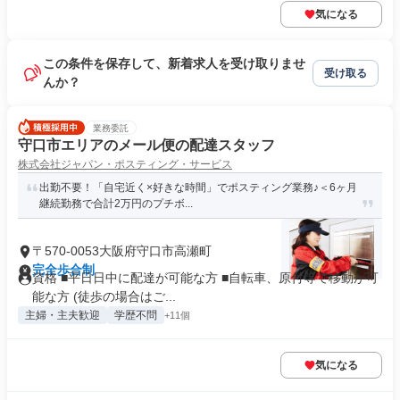
気になる
この条件を保存して、新着求人を受け取りませ
受け取る
んか？
業務委託
守口市エリアのメール便の配達スタッフ
株式会社ジャパン・ポスティング・サービス
出勤不要！「自宅近く×好きな時間」でポスティング業務♪＜6ヶ月
継続勤務で合計2万円のプチボ...
〒570-0053大阪府守口市高瀬町
完全歩合制
資格 ■平日日中に配達が可能な方 ■自転車、原付等で移動が可
能な方 (徒歩の場合はご...
主婦・主夫歓迎
学歴不問
+11個
気になる