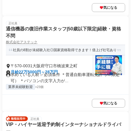
気になる
正社員
通信機器の復旧作業スタッフ|50歳以下限定|経験・資格
不問
株式会社アステック
社員の8割が未経験入社◎国家資格取得できます！借上げ社宅あり
〒570-0031大阪府守口市橋波東之町
月給22万5000円～28万円
求めている人材 ✅必須条件 ＊普通自動車運転免許（AT限定
可） ＊パソコンの文字入力が...
業界未経験歓迎
+23個
気になる
正社員
VIP・ハイヤー送迎予約制インターナショナルドライバ