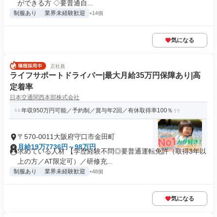
ができる方 ◇要普通自...
制服あり
業界未経験歓迎
+14個
気になる
正社員
ライフサポートドライバー|最大月給35万円保障あり|高
定着率
日本交通関西本部株式会社
年収950万円可能／予約制／賞与年2回／有休取得率100％
〒570-0011大阪府守口市金田町
月給19万7736円～98万円
求めている人材 【学歴経験不問◎要普通運転免許（取得3年以
上の方／AT限定可）／研修充...
制服あり
業界未経験歓迎
+48個
気になる