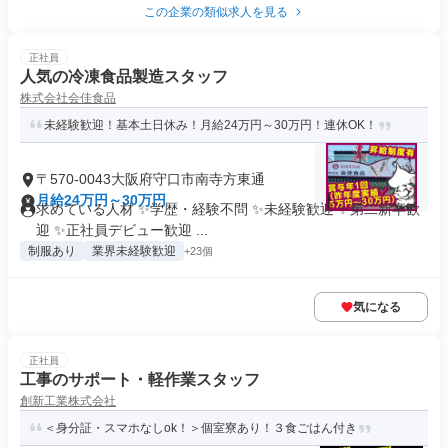
この企業の類似求人を見る
正社員
人気の冷凍食品製造スタッフ
株式会社会佳食品
未経験歓迎！基本土日休み！月給24万円～30万円！連休OK！
〒570-0043大阪府守口市南寺方東通
月給24万円～30万円
求めている人材 ✨学歴・経験不問 ✨未経験歓迎 ✨第二新卒歓
迎 ✨正社員デビュー歓迎 ...
制服あり
業界未経験歓迎
+23個
気になる
正社員
工事のサポート・軽作業スタッフ
創新工業株式会社
＜身分証・スマホなしok！＞個室寮あり！３食ごはん付き