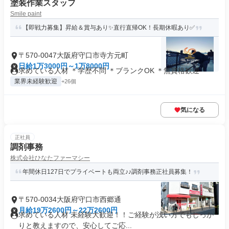
塗装作業スタッフ
Smile paint
【即戦力募集】昇給＆賞与あり✨直行直帰OK！長期休暇あり✅
〒570-0047大阪府守口市寺方元町
日給1万3000円～1万8000円
求めている人材 ＊学歴不問 ＊ブランクOK ＊無資格歓迎
業界未経験歓迎
+26個
気になる
正社員
調剤事務
株式会社ひなたファーマシー
年間休日127日でプライベートも両立♪♪調剤事務正社員募集！
〒570-0034大阪府守口市西郷通
月給19万2600円～22万2600円
求めている人材 未経験大歓迎！！ご経験が浅い方でもしっか
りと教えますので、安心してご応...