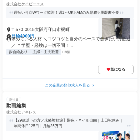
株式会社ケイピーエス
週払い可◎Wワーク歓迎！週1～OK✨AMのみ勤務✨履歴書不要
〒570-0015大阪府守口市梶町
日給4000円
求めている人材 ＼コツコツと自分のペースで働きたい方歓迎
／ ＊学歴・経験は一切不問！...
歩合給あり
主婦・主夫歓迎
+19個
気になる
この企業の類似求人を見る
正社員
動画編集
株式会社アキレス
【29歳以下の方／未経験歓迎】髪色・ネイル自由｜土日祝休み｜
年間休日125日｜月給35万円...