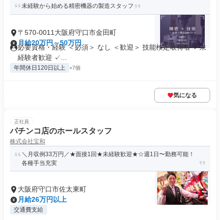
未経験から始める精密機器の製造スタッフ
〒570-0011大阪府守口市金田町
月給20万円～50万円
必要資格・経験 ＜必須＞ なし ＜歓迎＞ 技能検定取得者 ✓未
経験者歓迎 ✓...
年間休日120日以上
+7個
気になる
正社員
パチンコ店のホールスタッフ
株式会社宝和
＼月収例33万円／★面接1回★未経験歓迎★☆週1日〜勤務可能！
各種手当充実
大阪府守口市佐太東町
月給26万円以上
交通費支給