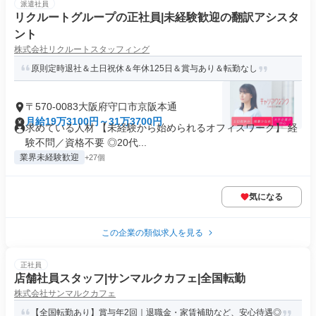
派遣社員
リクルートグループの正社員|未経験歓迎の翻訳アシスタ
ント
株式会社リクルートスタッフィング
原則定時退社＆土日祝休＆年休125日＆賞与あり＆転勤なし
〒570-0083大阪府守口市京阪本通
月給19万3100円～31万3700円
求めている人材 【未経験から始められるオフィスワーク】 経
験不問／資格不要 ◎20代...
業界未経験歓迎
+27個
気になる
この企業の類似求人を見る
正社員
店舗社員スタッフ|サンマルクカフェ|全国転勤
株式会社サンマルクカフェ
【全国転勤あり】賞与年2回｜退職金・家賃補助など、安心待遇◎