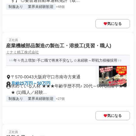
す】 ◎要普通自動車運転免許（取...
制服あり
業界未経験歓迎
+48個
気になる
正社員
産業機械部品製造の製缶工・溶接工(見習・職人)
ミナミ精工株式会社
年々売上増加↑手に職で将来不安なし☆未経験～即戦力積極採用
〒570-0043大阪府守口市南寺方東通
月給25万円～50万円
求めている人材 ★★★年齢学歴不問♪ 20代～60代活躍中★★
★ (1)職人／経験...
制服あり
業界未経験歓迎
+27個
気になる
正社員