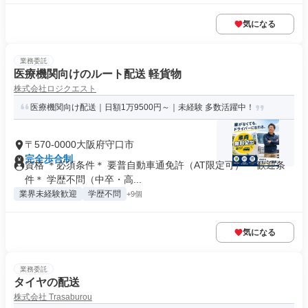
気になる
業務委託
医療機関向けのルート配送 軽貨物
株式会社ロジクエスト
医療機関向け配送｜日額1万9500円～｜未経験 多数活躍中！
〒570-0000大阪府守口市
完全歩合制
資格 ＊必須条件＊ 要普自動車通免許（AT限定可） ＊歓迎条
件＊ 学歴不問（中卒・高...
業界未経験歓迎
学歴不問
+9個
気になる
業務委託
タイヤの配送
株式会社 Trasaburou