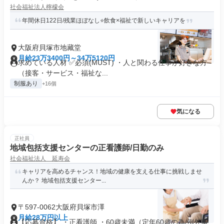
社会福祉法人檸檬会
年間休日122日/残業ほぼなし⭐飲食×福祉で新しいキャリアを
大阪府貝塚市地藏堂
月給23万3400円～34万5120円
求めている人材 ✅必須(MUST) ・人と関わる仕事が好きな方
（接客・サービス・福祉な...
制服あり
+16個
気になる
正社員
地域包括支援センターの正看護師/日勤のみ
社会福祉法人 延寿会
キャリアを高めるチャンス！地域の健康を支える仕事に挑戦しませ
んか？ 地域包括支援センター...
〒597-0062大阪府貝塚市澤
月給28万円以上
【応募資格】 ・正看護師 ・60歳未満（定年60歳の為/例外事