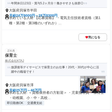
年間休日123日・賞与5.2ヶ月分！働きやすさも抜群◎
大阪府貝塚市半田
月給24万9000円～28万8300円
求めている人材 【応募資格】 ・電気主任技術者資格（第1
種・第2種・第3種のいずれか）...
気になる
正社員
保育士
株式会社KTAJ
放課後等デイサービスで保育士のお仕事！20代・30代が中心に活
躍中の職場です！
大阪府貝塚市澤
月給25万円～40万円
求める人材: ＜資格保持者の方歓迎＞ ・児童指導員 ・保育士
・幼稚園、小・中・高校...
即日勤務OK
交通費支給