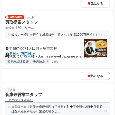
気になる
正社員
買取提案スタッフ
株式会社FGドリーム
最後の一押しを担う！成果は全て収入へ！年収2000万円超えも
〒597-0071大阪府貝塚市加神
月給50万円以上
求めている人材 ●Business-level Japanese is require...
業界未経験歓迎
歩合給あり
+23個
気になる
正社員
倉庫兼営業スタッフ
ミズタ物流株式会社
≪貝塚市≫【営業兼倉庫管理（正社員）】◆完全週休2日◆営業又
は倉庫経験を活かし業務の幅を広...