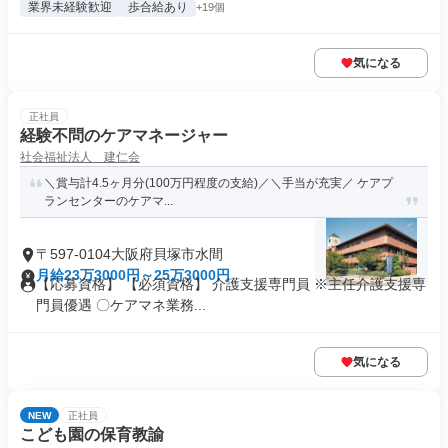
業界未経験歓迎
歩合給あり
+19個
気になる
正社員
経験不問のケアマネージャー
社会福祉法人 建仁会
＼賞与計4.5ヶ月分(100万円程度の支給)／＼手当が充実／ ケアプ
ランセンターのケアマ...
〒597-0104大阪府貝塚市水間
月給23万3000円～25万3000円
【応募資格】 【必須資格】 介護支援専門員 ※主任介護支援専
門員優遇 〇ケアマネ業務...
気になる
NEW
正社員
こども園の保育教諭