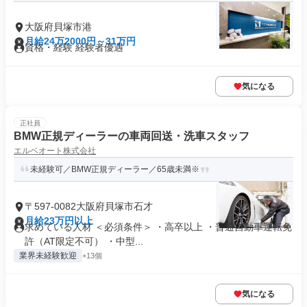
大阪府貝塚市港
月給24万2000円～31万円
資格・経験 経験者優遇
気になる
正社員
BMW正規ディーラーの車両回送・洗車スタッフ
エルベオート株式会社
未経験可／BMW正規ディーラー／65歳未満※
〒597-0082大阪府貝塚市石才
月給23万円以上
求めている人材 ＜必須条件＞ ・高卒以上 ・普通自動車運転免
許（AT限定不可） ・中型...
業界未経験歓迎
+13個
気になる