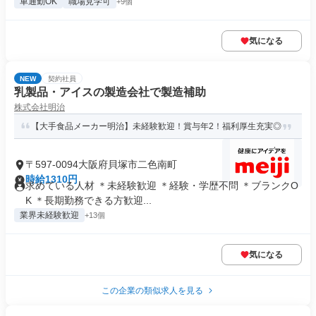
車通勤OK
職場見学可
+9個
気になる
NEW
契約社員
乳製品・アイスの製造会社で製造補助
株式会社明治
【大手食品メーカー明治】未経験歓迎！賞与年2！福利厚生充実◎
〒597-0094大阪府貝塚市二色南町
時給1310円
求めている人材 ＊未経験歓迎 ＊経験・学歴不問 ＊ブランクO
K ＊長期勤務できる方歓迎...
業界未経験歓迎
+13個
気になる
この企業の類似求人を見る