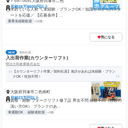
〒597-0091大阪府貝塚市二色
月給26万9600円以上
求めている人材 ＼未経験・ブランクOK！知識ゼロからのスタ
ートを応援／ 【応募条件】...
業界未経験歓迎
+19個
気になる
NEW
契約社員
入出荷作業(カウンターリフト)
明治大和倉庫株式会社
【カウンターリフト作業／契約社員】免許があれば未経験・ブラン
クOK！性別不問！
大阪府貝塚市二色南町
月給23万円以上
資格・経験 フォークリフト修了証 男女不問 経験不問（経験の
浅い方OK） ブランクのあ...
車通勤OK
経験者歓迎
+3個