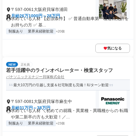
〒597-0061大阪府貝塚市浦田
月給26万1000円～28万円
求めている人材 【必須条件】 ✅ 普通自動車第一種運転免許を
お持ちの方 ✅ 基...
制服あり
業界未経験歓迎
+20個
気になる
NEW
正社員
若手活躍中のラインオペレーター・検査スタッフ
パナソニックエナジー貝塚株式会社
最大10万円の引越し支援＆社宅制度も完備！IUターン歓迎
〒597-0081大阪府貝塚市麻生中
月給31万円～38万円
求めている人材 ＼初めての就職・異業種・異職種からの 転職
や第二新卒の方も大歓迎！／...
制服あり
業界未経験歓迎
+23個