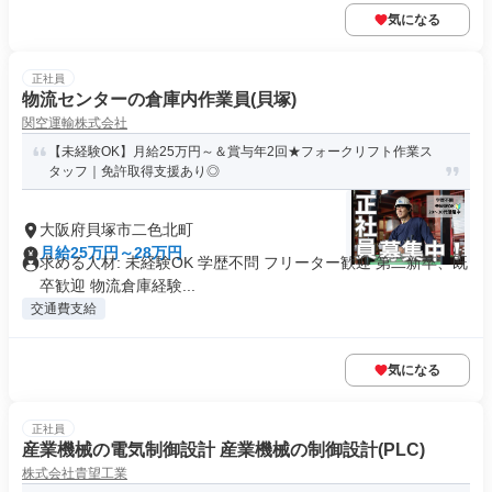
気になる
正社員
物流センターの倉庫内作業員(貝塚)
関空運輸株式会社
【未経験OK】月給25万円～＆賞与年2回★フォークリフト作業ス
タッフ｜免許取得支援あり◎
大阪府貝塚市二色北町
月給25万円～28万円
求める人材: 未経験OK 学歴不問 フリーター歓迎 第二新卒、既
卒歓迎 物流倉庫経験...
交通費支給
気になる
正社員
産業機械の電気制御設計 産業機械の制御設計(PLC)
株式会社貴望工業