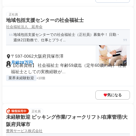
正社員
地域包括支援センターの社会福祉士
社会福祉法人 延寿会
地域包括支援センターでの社会福祉士（正社員）募集中！ 日勤・
週休2日勤務で、仕事とプライ...
〒597-0062大阪府貝塚市澤
月給28万円
【応募資格】 社会福祉士 年齢59歳迄（定年60歳の為） 社会
福祉士としての実務経験が...
業界未経験歓迎
+10個
気になる
正社員
未経験歓迎 ピッキング作業/フォークリフト/在庫管理/大
阪府貝塚市
豊興サービス株式会社