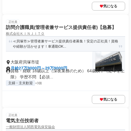
気になる
正社員
訪問介護職員(管理者兼サービス提供責任者)【急募】
株式会社ＫＩＮＪＩＴＯ
≪貝塚市≫管理者兼サービス提供責任者募集！安定の正社員！資格
や経験が活かせます！車通勤OK...
大阪府貝塚市堤
月給27万9000円～29万9000円
資格・経験 18歳以上（深夜業務のため） 64歳以下（定年を上
限） 学歴不問 【必須...
主婦・主夫歓迎
+3個
気になる
正社員
電気主任技術者
一般財団法人関西電気保安協会