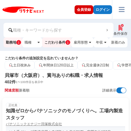
会員登録
ログイン
職種・キーワードから探す
条件保存
勤務地
職種
こだわり条件
雇用形態
年収
新着のみ
1
1
こだわり条件の追加設定を忘れていませんか？
土日祝休み
年間休日120日以上
完全週休2日制
学歴
貝塚市（大阪府）、賞与ありの転職・求人情報
402
件
1
〜
100
件目を表示中
関連度順
新着順
詳細表示
正社員
知識ゼロからパナソニックのモノづくりへ。工場内製造
スタッフ
パナソニックエナジー貝塚株式会社