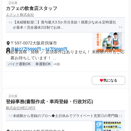
正社員
カフェの飲食店スタッフ
エクシト株式会社
【未経験歓迎〇】賞与最大3.5か月分支給！残業少なめ＆定時退社
が基本！完全週休2日制でお休...
〒597-0072大阪府貝塚市
月給27万5000円～32万5000円
必要資格・経験 ／ 必須条件はありません！ 未経験の方もご応
募お待ちしています！ ...
バイク通勤OK
車通勤OK
+6個
気になる
正社員
登録事務(書類作成・車両登録・行政対応)
株式会社WECARS
未経験から登録のプロへ◆土日休みでプライベート充実◎の専門職