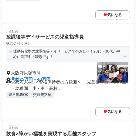
気になる
正社員
放課後等デイサービスの児童指導員
株式会社KTAJ
運動特化型の放課後等デイサービスでのお仕事！20代・30代が中
心に活躍中の職場です！
大阪府貝塚市澤
月給25万円～40万円
求める人材: ＜資格保持者の方歓迎＞ ・児童指導員 ・保育士
・幼稚園、小・中・高校...
即日勤務OK
交通費支給
気になる
正社員
飲食×障がい福祉を実現する店舗スタッフ