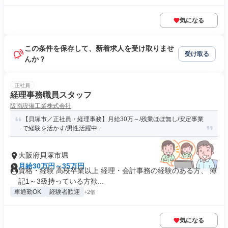
気になる
この条件を保存して、新着求人を受け取りませ
受け取る
んか？
正社員
経理事務職員スタッフ
阪南設備工業株式会社
【貝塚市／正社員・経理事務】月給30万～/残業ほぼ無し/安定事業
で経験を活かす/男性活躍中...
大阪府貝塚市堀
月給30万円～35万円
資格・経験 高校卒業以上 経理・会計事務の経験のある方、 簿
記1～3級持っている方歓...
車通勤OK
経験者歓迎
+2個
気になる