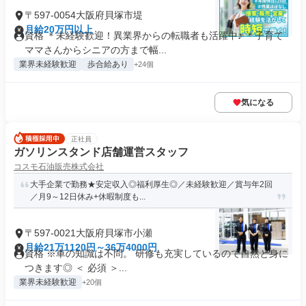
〒597-0054大阪府貝塚市堤
月給20万円以上
資格 ＊未経験歓迎！異業界からの転職者も活躍中♪ ＊子育て
ママさんからシニアの方まで幅...
業界未経験歓迎
歩合給あり
+24個
気になる
正社員
ガソリンスタンド店舗運営スタッフ
コスモ石油販売株式会社
大手企業で勤務★安定収入◎福利厚生◎／未経験歓迎／賞与年2回
／月9～12日休み+休暇制度も...
〒597-0021大阪府貝塚市小瀬
月給21万1120円～36万4000円
資格 ※車の知識は不問。 研修も充実しているので自然と身に
つきます◎ ＜ 必須 ＞...
業界未経験歓迎
+20個