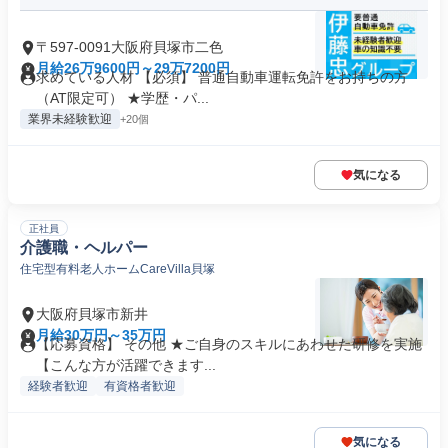
〒597-0091大阪府貝塚市二色
月給26万9600円～29万7200円
求めている人材 【必須】 普通自動車運転免許をお持ちの方
（AT限定可） ★学歴・パ...
業界未経験歓迎
+20個
気になる
正社員
介護職・ヘルパー
住宅型有料老人ホームCareVilla貝塚
大阪府貝塚市新井
月給30万円～35万円
【応募資格】 その他 ★ご自身のスキルにあわせた研修を実施
【こんな方が活躍できます...
経験者歓迎
有資格者歓迎
気になる