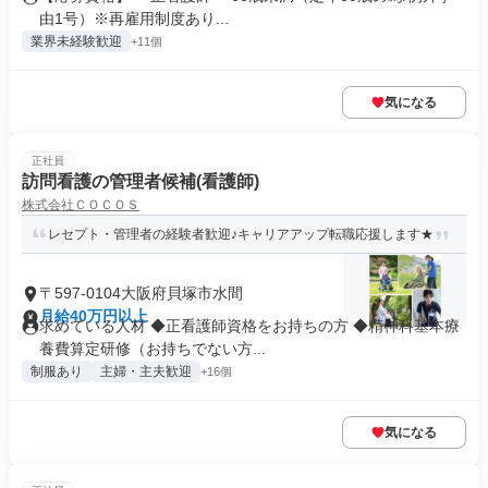
由1号）※再雇用制度あり...
業界未経験歓迎
+11個
気になる
正社員
訪問看護の管理者候補(看護師)
株式会社ＣＯＣＯＳ
レセプト・管理者の経験者歓迎♪キャリアアップ転職応援します★
〒597-0104大阪府貝塚市水間
月給40万円以上
求めている人材 ◆正看護師資格をお持ちの方 ◆精神科基本療
養費算定研修（お持ちでない方...
制服あり
主婦・主夫歓迎
+16個
気になる