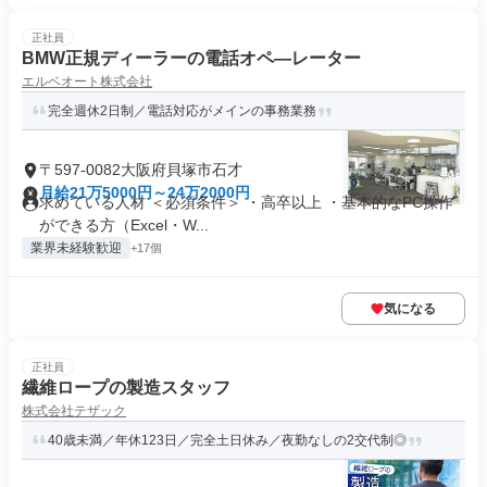
正社員
BMW正規ディーラーの電話オペ―レーター
エルベオート株式会社
完全週休2日制／電話対応がメインの事務業務
〒597-0082大阪府貝塚市石才
月給21万5000円～24万2000円
求めている人材 ＜必須条件＞ ・高卒以上 ・基本的なPC操作
ができる方（Excel・W...
業界未経験歓迎
+17個
気になる
正社員
繊維ロープの製造スタッフ
株式会社テザック
40歳未満／年休123日／完全土日休み／夜勤なしの2交代制◎