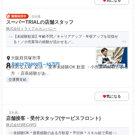
気になる
正社員
スーパーTRIALの店舗スタッフ
株式会社トライアルカンパニー
【未経験歓迎】年齢不問／キャリアアップ・年収アップを目指せ
る！／小売業等の経験が活かせる／...
大阪府貝塚市澤
月給20万6000円～65万円
求める人材: 必須 ・業界未経験OK 歓迎 ・小売業の経験がある
方 ・店長経験があ...
交通費支給
気になる
正社員
店舗接客・受付スタッフ(サービスフロント)
株式会社WECARS
未経験OK＊接客経験のある方歓迎＊平日休＊スキル給で昇給