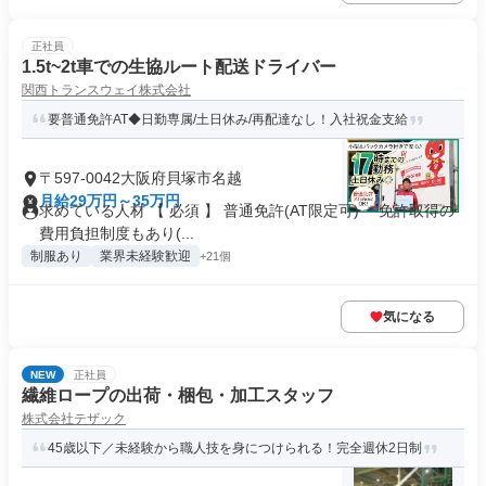
正社員
1.5t~2t車での生協ルート配送ドライバー
関西トランスウェイ株式会社
要普通免許AT◆日勤専属/土日休み/再配達なし！入社祝金支給
〒597-0042大阪府貝塚市名越
月給29万円～35万円
求めている人材 【 必須 】 普通免許(AT限定可) ＊免許取得の
費用負担制度もあり(...
制服あり
業界未経験歓迎
+21個
気になる
NEW
正社員
繊維ロープの出荷・梱包・加工スタッフ
株式会社テザック
45歳以下／未経験から職人技を身につけられる！完全週休2日制