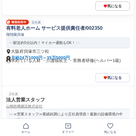
気になる
正社員
有料老人ホーム サービス提供責任者/002350
飛翔園貝塚
駅近約5分以内！マイカー通勤もOK！
大阪府貝塚市三ツ松
月給24万1000円～35万5000円
求めている人材 ・介護福祉士 ・実務者研修(ヘルパー1級)
気になる
正社員
法人営業スタッフ
山根鉄構建設株式会社
≪営業スタッフ≫業績好調により正社員増員！最新の設備環境の中
で働けます♪
ホーム
オファー
気になる
大阪府貝塚市三ケ山