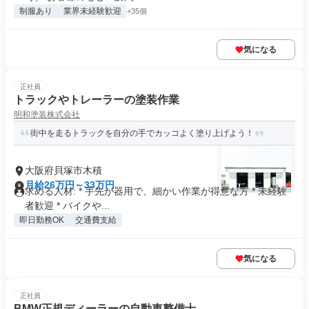
制服あり
業界未経験歓迎
+35個
気になる
正社員
トラックやトレーラーの塗装作業
明和塗装株式会社
街中を走るトラックを自分の手でカッコよく塗り上げよう！
大阪府貝塚市木積
月給26万円～33万円
求める人材: * 手先が器用で、細かい作業が得意な方 * 未経験
者歓迎 * バイクや...
即日勤務OK
交通費支給
気になる
正社員
BMW正規ディーラーの自動車整備士