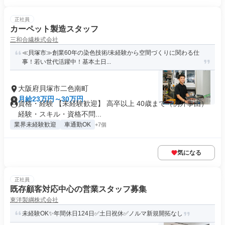
正社員
カーペット製造スタッフ
三和合繊株式会社
≪貝塚市≫創業60年の染色技術/未経験から空間づくりに関わる仕
事！若い世代活躍中！基本土日...
大阪府貝塚市二色南町
月給23万円～30万円
資格・経験 【未経験歓迎】 高卒以上 40歳まで（例外事由）
経験・スキル・資格不問...
業界未経験歓迎
車通勤OK
+7個
気になる
正社員
既存顧客対応中心の営業スタッフ募集
東洋製綱株式会社
未経験OK✨年間休日124日✅土日祝休✅ノルマ新規開拓なし