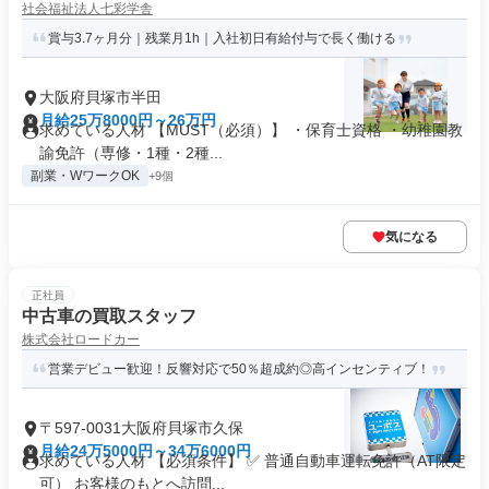
社会福祉法人七彩学舎
賞与3.7ヶ月分｜残業月1h｜入社初日有給付与で長く働ける
大阪府貝塚市半田
月給25万8000円～26万円
求めている人材 【MUST（必須）】 ・保育士資格 ・幼稚園教
諭免許（専修・1種・2種...
副業・WワークOK
+9個
気になる
正社員
中古車の買取スタッフ
株式会社ロードカー
営業デビュー歓迎！反響対応で50％超成約◎高インセンティブ！
〒597-0031大阪府貝塚市久保
月給24万5000円～34万6000円
求めている人材 【必須条件】 ✅ 普通自動車運転免許（AT限定
可） お客様のもとへ訪問...