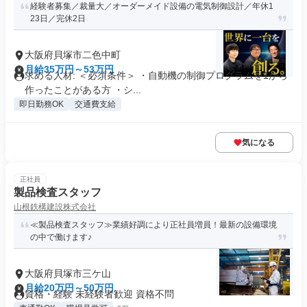
経験者募集／裁量大／オーダーメイド設備の電気制御設計／年休1
23日／完休2日
大阪府貝塚市二色中町
月給35万円～53万円
求める人材: ＜必須条件＞ ・自動機の制御プログラムを1から
作ったことがある方 ・シ...
即日勤務OK
交通費支給
気になる
正社員
製品検査スタッフ
山根鉄構建設株式会社
≪製品検査スタッフ≫業績好調により正社員増員！最新の設備環境
の中で働けます♪
大阪府貝塚市三ケ山
月給20万円～50万円
資格・経験 未経験者歓迎 資格不問