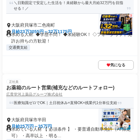
＼日勤固定で安定した生活を！未経験から最大月給32万円を目指
せる！／
大阪府貝塚市二色南町
月給23万3055円～32万1175円
求める人材: ◆学歴不問！ ◆未経験OK！ ◇フォークリフト免
許お持ちの方歓迎！
交通費支給
気になる
正社員
お薬箱のルート営業(補充などのルートフォロー)
広貫堂河上薬品グループ株式会社
医療知識ゼロでOK｜土日祝休み×直帰OK×残業代1分単位支給
大阪府貝塚市半田
月給25万円～35万円
求めている人材 【 必須条件 】 ・要普通自動車免許（AT限定
可） ・高卒以上 ・明る...