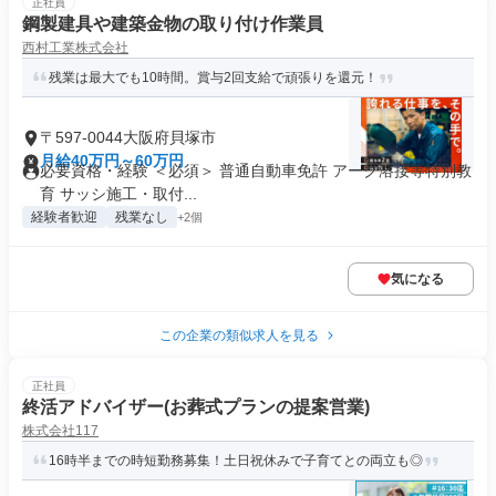
正社員
鋼製建具や建築金物の取り付け作業員
西村工業株式会社
残業は最大でも10時間。賞与2回支給で頑張りを還元！
〒597-0044大阪府貝塚市
月給40万円～60万円
必要資格・経験 ＜必須＞ 普通自動車免許 アーク溶接等特別教
育 サッシ施工・取付...
経験者歓迎
残業なし
+2個
気になる
この企業の類似求人を見る
正社員
終活アドバイザー(お葬式プランの提案営業)
株式会社117
16時半までの時短勤務募集！土日祝休みで子育てとの両立も◎