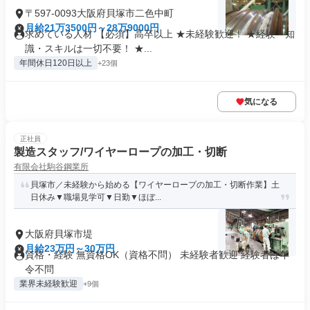
〒597-0093大阪府貝塚市二色中町
月給21万3500円～28万9000円
求めている人材 【必須】高卒以上 ★未経験歓迎！ ★経験・知
識・スキルは一切不要！ ★...
年間休日120日以上
+23個
気になる
正社員
製造スタッフ/ワイヤーロープの加工・切断
有限会社駒谷鋼業所
貝塚市／未経験から始める【ワイヤーロープの加工・切断作業】土
日休み▼職場見学可▼日勤▼ほぼ...
大阪府貝塚市堤
月給23万円～30万円
資格・経験 無資格OK（資格不問） 未経験者歓迎 経験者は年
令不問
業界未経験歓迎
+9個