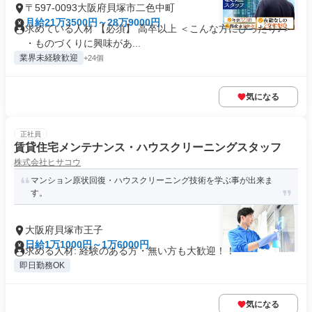
〒597-0093大阪府貝塚市二色中町
月給21万3500円～28万9000円
求めている人材 【必須】 高卒以上 ＜こんな方にぴったり♪＞
・ものづくりに興味があ...
業界未経験歓迎
+24個
気になる
正社員
賃貸住宅メンテナンス・ハウスクリーニングスタッフ
株式会社ヒサコウ
マンション原状回復・ハウスクリーニング技術を学ぶ事が出来ま
す。
大阪府貝塚市王子
日給1万1000円～1万6000円
求める人材: 経験のある方・無い方も大歓迎！！
即日勤務OK
気になる