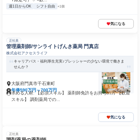
週1日からOK
シフト自由
+1個
気になる
正社員
管理薬剤師/サンライトげんき薬局 門真店
株式会社アクセスライフ
キャリアパス・福利厚生充実♪プレッシャーの少ない環境で働きま
せんか？
大阪府門真市千石東町
年俸590万円～700万円
求める人材: 【必須スキル】 薬剤師免許をお持ちの方 【歓迎
スキル】 調剤薬局での...
気になる
正社員
調剤薬局の薬剤師