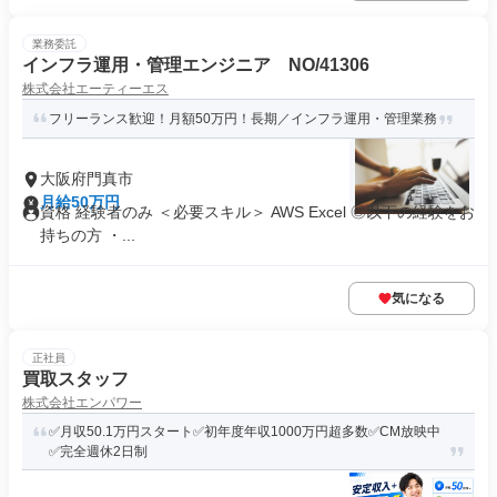
業務委託
インフラ運用・管理エンジニア NO/41306
株式会社エーティーエス
フリーランス歓迎！月額50万円！長期／インフラ運用・管理業務
大阪府門真市
月給50万円
資格 経験者のみ ＜必要スキル＞ AWS Excel ◎以下の経験をお
持ちの方 ・...
気になる
正社員
買取スタッフ
株式会社エンパワー
✅月収50.1万円スタート✅初年度年収1000万円超多数✅CM放映中
✅完全週休2日制