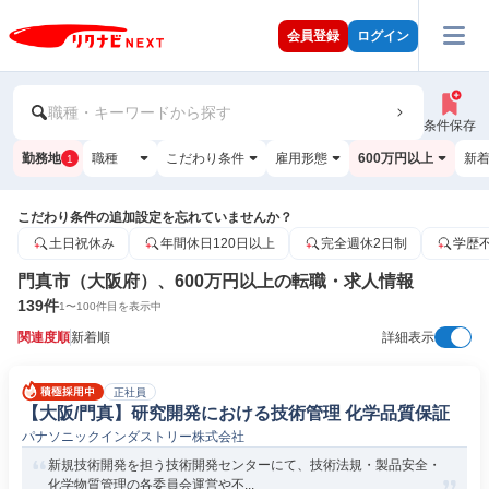
会員登録
ログイン
職種・キーワードから探す
条件保存
勤務地
職種
こだわり条件
雇用形態
600万円以上
新
1
こだわり条件の追加設定を忘れていませんか？
土日祝休み
年間休日120日以上
完全週休2日制
学歴
門真市（大阪府）、600万円以上の転職・求人情報
139
件
1
〜
100
件目を表示中
関連度順
新着順
詳細表示
正社員
【大阪/門真】研究開発における技術管理 化学品質保証
パナソニックインダストリー株式会社
新規技術開発を担う技術開発センターにて、技術法規・製品安全・
化学物質管理の各委員会運営や不...