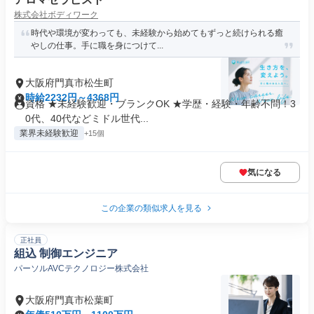
株式会社ボディワーク
時代や環境が変わっても、未経験から始めてもずっと続けられる癒
やしの仕事。手に職を身につけて...
大阪府門真市松生町
時給2232円～4368円
資格 ★未経験歓迎・ブランクOK ★学歴・経験・年齢不問！3
0代、40代などミドル世代...
業界未経験歓迎
+15個
気になる
この企業の類似求人を見る
正社員
組込 制御エンジニア
パーソルAVCテクノロジー株式会社
大阪府門真市松葉町