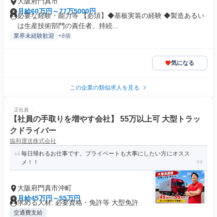
大阪府門真市
月給60万円～77万5000円
必要な経験・能力等 【必須】◆基板実装の経験 ◆製造あるい
は生産技術部門の責任者、持続...
業界未経験歓迎
+8個
気になる
この企業の類似求人を見る
正社員
【社員の手取りを増やす会社】 55万以上可 大型トラッ
クドライバー
協和運送株式会社
毎日帰れるお仕事です。プライベートも大事にしたい方にオスス
メ！！
大阪府門真市沖町
月給45万円～55万円
求める人材: 必要資格・免許等 大型免許
交通費支給