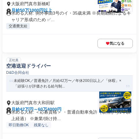
大阪府門真市新橋町
月給50万1000円以上
求める人材: 例外事由3号のイ・35歳未満 ※長期勤続によるキ
ャリア形成のため ✅...
交通費支給
気になる
正社員
空港送迎ドライバー
D&D合同会社
未経験OK／普通免許／月給42万〜／年休200日以上／「休暇」×
「頑張りが評価される給与制...
大阪府門真市大和田駅
月給42万円～60万4000円
求める人材: ＜応募資格＞ ・普通自動車免許（取得から1年以
上経過） ※兼業/掛け持...
即日勤務OK
残業なし