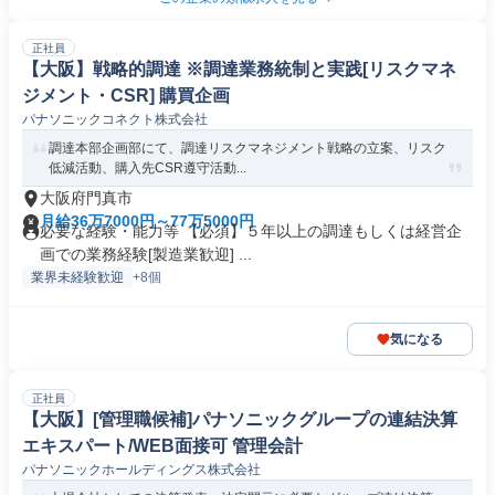
正社員
【大阪】戦略的調達 ※調達業務統制と実践[リスクマネ
ジメント・CSR] 購買企画
パナソニックコネクト株式会社
調達本部企画部にて、調達リスクマネジメント戦略の立案、リスク
低減活動、購入先CSR遵守活動...
大阪府門真市
月給36万7000円～77万5000円
必要な経験・能力等 【必須】５年以上の調達もしくは経営企
画での業務経験[製造業歓迎] ...
業界未経験歓迎
+8個
気になる
正社員
【大阪】[管理職候補]パナソニックグループの連結決算
エキスパート/WEB面接可 管理会計
パナソニックホールディングス株式会社