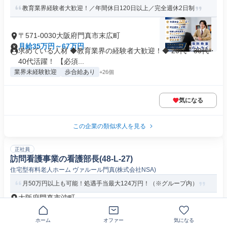
教育業界経験者大歓迎！／年間休日120日以上／完全週休2日制
〒571-0030大阪府門真市末広町
月給35万円～67万円
求めている人材 ◆教育業界の経験者大歓迎！◆ 20代・30代・
40代活躍！ 【必須...
業界未経験歓迎
歩合給あり
+26個
気になる
この企業の類似求人を見る
正社員
訪問看護事業の看護部長(48-L-27)
住宅型有料老人ホーム ヴァルール門真(株式会社NSA)
月50万円以上も可能！処遇手当最大124万円！（※グループ内）
大阪府門真市沖町
月給50万円
求める人材: 【応募条件】 ・看護師 ・訪問看護の経験 【あれ
ホーム
オファー
気になる
ば尚可】 ...