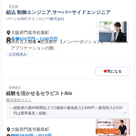
正社員
組込 制御エンジニア,サーバーサイドエンジニア
パーソルAVCテクノロジー株式会社
大阪府門真市松葉町
年俸510万円～1100万円
求める人物像 ■必須条件 【メンバーポジション】 ・Windows
アプリケーションの開...
土日祝休み
気になる
業務委託
経験を活かせるセラピスト/kls
株式会社りらく
経験者の週40時間以上で1施術の最低収入2,840円～最高収入3,510
円は業界最高！経験...
大阪府門真市殿島町
時給2840円～3510円