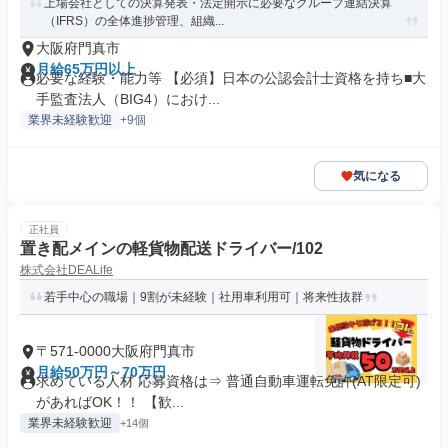
上場会社としての決算発表・法定開示に必要なグループ連結決算
（IFRS）の全体進捗管理、組織...
大阪府門真市
月給65万円以上
必要な経験・能力等 【必須】日本の公認会計士資格を持ち■大
手監査法人（BIG4）におけ...
業界未経験歓迎
+9個
気になる
正社員
置き配メインの軽貨物配送ドライバー/102
株式会社DEALife
若手中心の職場｜9割が未経験｜社用車利用可｜将来性抜群
〒571-0000大阪府門真市
月給50万円～70万円
求めている人材 応募資格は⇒ 普通自動車運転免許(AT限定可)
があればOK！！ 【歓...
業界未経験歓迎
+14個