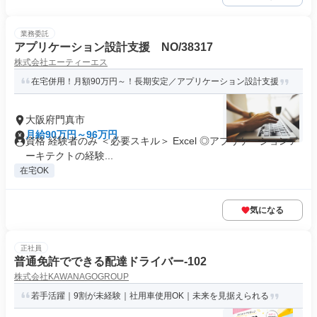
業務委託
アプリケーション設計支援 NO/38317
株式会社エーティーエス
在宅併用！月額90万円～！長期安定／アプリケーション設計支援
大阪府門真市
月給90万円～96万円
資格 経験者のみ ＜必要スキル＞ Excel ◎アプリケーションア
ーキテクトの経験...
在宅OK
気になる
正社員
普通免許でできる配達ドライバー-102
株式会社KAWANAGOGROUP
若手活躍｜9割が未経験｜社用車使用OK｜未来を見据えられる