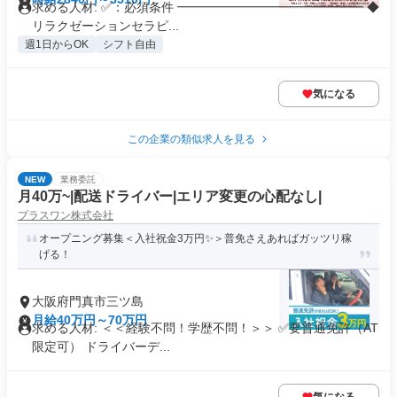
求める人材: ✅：必須条件 ━━━━━━━━━━━━━━━ ◆
リラクゼーションセラピ...
週1日からOK
シフト自由
気になる
この企業の類似求人を見る
NEW
業務委託
月40万~|配送ドライバー|エリア変更の心配なし|
プラスワン株式会社
オープニング募集＜入社祝金3万円✨＞普免さえあればガッツリ稼
げる！
大阪府門真市三ツ島
月給40万円～70万円
求める人材: ＜＜経験不問！学歴不問！＞＞ ✅要普通免許（AT
限定可） ドライバーデ...