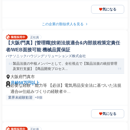
気になる
この企業の類似求人を見る
正社員
【大阪/門真】[管理職]技術法規適合&内部規程策定責任
者/WEB面接可能 機械品質保証
パナソニックハウジングソリューションズ株式会社
製品法規の中核メンバーとして、全社視点で【製品法規の統括管理
及実行支援】【商品開発プロセス...
大阪府門真市
月給58万円以上
必要な経験・能力等 【必須】電気用品安全法に基づいた法規
適合or仕組みづくりの経験者※...
業界未経験歓迎
+8個
気になる
正社員