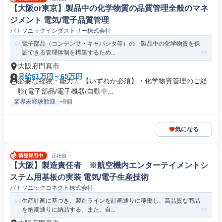
【大阪or東京】製品中の化学物質の品質管理全般のマネ
ジメント 電気/電子品質管理
パナソニックインダストリー株式会社
電子部品（コンデンサ・キャパシタ等）の 製品中の化学物質を保
証できる管理体制を構築するため...
大阪府門真市
月給61万円～65万円
必要な経験・能力等 【いずれか必須】・化学物質管理のご経
験(電子部品/電子機器/自動車...
業界未経験歓迎
+8個
気になる
正社員
【大阪】製造責任者 ※航空機内エンターテイメントシ
ステム用基板の実装 電気/電子生産技術
パナソニックコネクト株式会社
生産計画に基づき、製造ラインを計画通りに稼働し、高品質な商品
を納期通りに納品する。また、自...