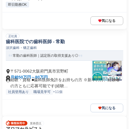
即日勤務OK
気になる
正社員
歯科医院での歯科医師 - 常勤
須沢歯科・矯正歯科
常勤の歯科医師｜認定医の取得支援あり◎
〒571-0062大阪府門真市宮野町
月給50万円～80万円
経験・資格 ■歯科医師免許をお持ちの方 ※新卒の方、経験者
の方ともに応募可能です(経験...
社員登用あり
職場見学可
+11個
気になる
業務委託
アロマセラピスト