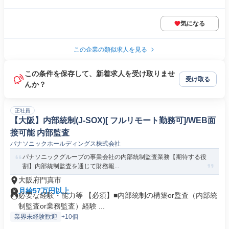
気になる
この企業の類似求人を見る
この条件を保存して、新着求人を受け取りませ
受け取る
んか？
正社員
【大阪】内部統制(J-SOX)[ フルリモート勤務可]/WEB面
接可能 内部監査
パナソニックホールディングス株式会社
パナソニックグループの事業会社の内部統制監査業務【期待する役
割】内部統制監査を通じて財務報...
大阪府門真市
月給57万円以上
必要な経験・能力等 【必須】■内部統制の構築or監査（内部統
制監査or業務監査）経験 ...
業界未経験歓迎
+10個