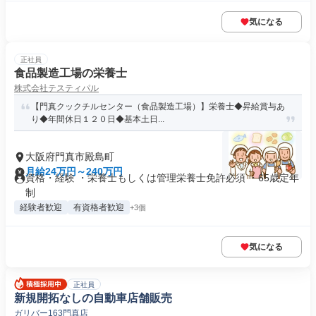
気になる
正社員
食品製造工場の栄養士
株式会社テスティパル
【門真クックチルセンター（食品製造工場）】栄養士◆昇給賞与あ
り◆年間休日１２０日◆基本土日...
大阪府門真市殿島町
月給24万円～240万円
資格・経験 ・栄養士もしくは管理栄養士免許必須 ・65歳定年
制
経験者歓迎
有資格者歓迎
+3個
気になる
正社員
新規開拓なしの自動車店舗販売
ガリバー163門真店