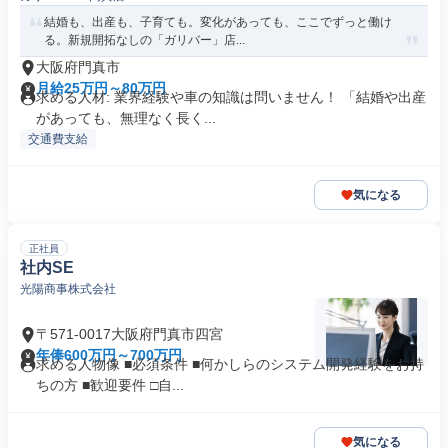
結婚も、出産も、子育ても。変化があっても、ここでずっと働け
る。新規開拓なしの「ガリバー」店...
大阪府門真市
月給25万円～80万円
求める人材: 業界経験や車の知識は問いません！ 「結婚や出産
があっても、無理なく長く...
交通費支給
気になる
正社員
社内SE
光陽商事株式会社
〒571-0017大阪府門真市四宮
年俸600万円～700万円
求める人物像 ■必須条件 ■何かしらのシステム開発経験をお持
ちの方 ■歓迎要件 □自...
気になる