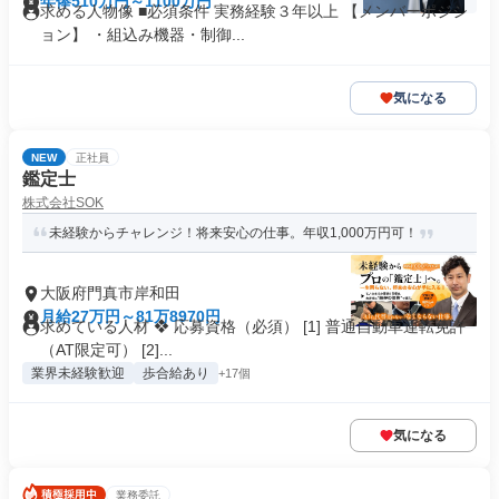
年俸510万円～1100万円
求める人物像 ■必須条件 実務経験３年以上 【メンバーポジシ
ョン】 ・組込み機器・制御...
気になる
NEW
正社員
鑑定士
株式会社SOK
未経験からチャレンジ！将来安心の仕事。年収1,000万円可！
大阪府門真市岸和田
月給27万円～81万8970円
求めている人材 ❖ 応募資格（必須） [1] 普通自動車運転免許
（AT限定可） [2]...
業界未経験歓迎
歩合給あり
+17個
気になる
業務委託