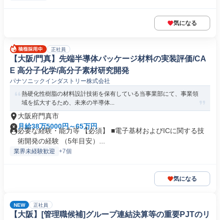
気になる
正社員
【大阪/門真】先端半導体パッケージ材料の実装評価/CA
E 高分子化学/高分子素材研究開発
パナソニックインダストリー株式会社
熱硬化性樹脂の材料設計技術を保有している当事業部にて、事業領
域を拡大するため、未来の半導体...
大阪府門真市
月給38万5000円～65万円
必要な経験・能力等 【必須】 ■電子基材およびICに関する技
術開発の経験 （5年目安）...
業界未経験歓迎
+7個
気になる
NEW
正社員
【大阪】[管理職候補]グループ連結決算等の重要PJTのリ