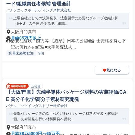
ード/組織責任者候補 管理会計
パナソニックホールディングス株式会社
上場会社としての決算発表・法定開示に必要なグループ連結決算
（IFRS）の全体進捗管理、組織...
大阪府門真市
月給65万円以上
必要な経験・能力等 【必須】日本の公認会計士資格を持ち下
記の何れかの経験■大手監査法人...
業界未経験歓迎
+9個
気になる
正社員
【大阪/門真】先端半導体パッケージ材料の実装評価/CA
E 高分子化学/高分子素材研究開発
パナソニックインダストリー株式会社
先端パッケージ等の次世代や現行パッケージ材料の実装・解析評
価、技術開発を行い材料開発へ反映...
大阪府門真市
月給38万5000円～65万円