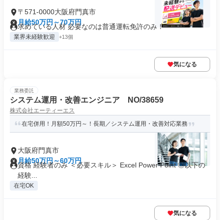
〒571-0000大阪府門真市
月給50万円～70万円
求めている人材 必要なのは普通運転免許のみ！
業界未経験歓迎
+13個
気になる
業務委託
システム運用・改善エンジニア NO/38659
株式会社エーティーエス
在宅併用！月額50万円～！長期／システム運用・改善対応業務
大阪府門真市
月給50万円～60万円
資格 経験者のみ ＜必要スキル＞ Excel Power Point ◎以下の
経験...
在宅OK
気になる