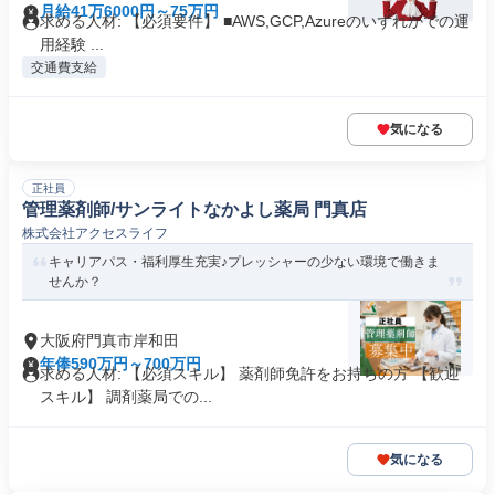
月給41万6000円～75万円
求める人材: 【必須要件】 ■AWS,GCP,Azureのいずれかでの運
用経験 ...
交通費支給
気になる
正社員
管理薬剤師/サンライトなかよし薬局 門真店
株式会社アクセスライフ
キャリアパス・福利厚生充実♪プレッシャーの少ない環境で働きま
せんか？
大阪府門真市岸和田
年俸590万円～700万円
求める人材: 【必須スキル】 薬剤師免許をお持ちの方 【歓迎
スキル】 調剤薬局での...
気になる