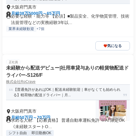
大阪府門真市
月給38万5000円～65万円
必要な経験・能力等 【必須】■製品安全、化学物質管理、技術
法規管理などの実務経験3年以...
業界未経験歓迎
+7個
気になる
正社員
未経験から配送デビュー|社用車貸与ありの軽貨物配送ド
ライバー-S126/F
株式会社RoCrave
【普通免許があればOK｜配送未経験歓迎｜車がなくても始められ
る】軽荷物の配送ドライバー｜月...
大阪府門真市
月給50万円～70万円
求める人材: 【応募資格】 普通自動車運転免許 ※AT限定OK
《未経験スタートO...
シフト自由
即日勤務OK