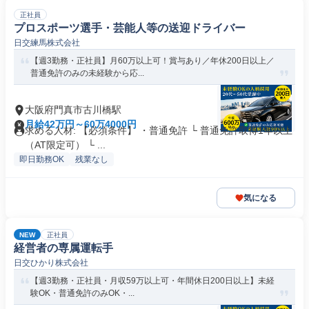
正社員
プロスポーツ選手・芸能人等の送迎ドライバー
日交練馬株式会社
【週3勤務・正社員】月60万以上可！賞与あり／年休200日以上／
普通免許のみの未経験から応...
大阪府門真市古川橋駅
月給42万円～60万4000円
求める人材: 【必須条件】 ・普通免許 └ 普通免許取得1年以上
（AT限定可） └ ...
即日勤務OK
残業なし
気になる
NEW
正社員
経営者の専属運転手
日交ひかり株式会社
【週3勤務・正社員・月収59万以上可・年間休日200日以上】未経
験OK・普通免許のみOK・...