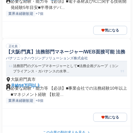
必要な経験・能力等 【必須】■電子基材及びICに関する技術開
発経験5年目安■半導体デバ...
業界未経験歓迎
+7個
気になる
正社員
【大阪/門真】法務部門マネージャー/WEB面接可能 法務
パナソニックハウジングソリューションズ株式会社
法務部門のグループマネージャーとして■法務企画グループ（コン
プライアンス・ガバナンスの水準...
大阪府門真市
月給58万円以上
必要な経験・能力等 【必須】■事業会社での法務経験10年以上
■マネジメント経験 【歓迎...
業界未経験歓迎
+8個
気になる
この企業の類似求人を見る