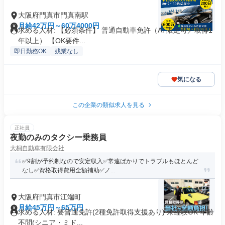
大阪府門真市門真南駅
月給42万円～60万4000円
求める人材: 【必須条件】 普通自動車免許（AT限定可／取得1
年以上） 【OK要件...
即日勤務OK
残業なし
気になる
この企業の類似求人を見る
正社員
夜勤のみのタクシー乗務員
大桐自動車有限会社
✅9割が予約制なので安定収入✅常連ばかりでトラブルもほとんど
なし✅資格取得費用全額補助✅ノ...
大阪府門真市江端町
月給45万円～65万円
求める人材: 要普通免許(2種免許取得支援あり) 未経験OK 年齢
不問(シニア・ミド...