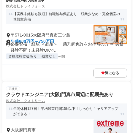
株式会社トライフォース
【実務未経験も歓迎】前職給与保証あり・残業少なめ・完全個室の
休憩室完備
〒571-0015大阪府門真市三ツ島
年俸600万円～750万円
必要資格・経験 ＜必須＞ ・薬剤師免許をお持ちの方 ⇒ 実務
経験不問！未経験OKで...
資格取得支援あり
残業なし
+4個
気になる
正社員
クラウドエンジニア(大阪)門真市周辺に配属先あり
株式会社エクストリーム
年間休日127日！平均残業時間15h以下！しっかりキャリアアップ
ができる！
大阪府門真市