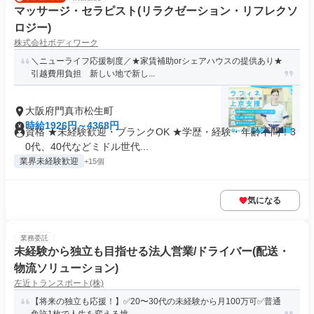
マッサージ・セラピスト(リラクゼーション・リフレクソ
ロジー)
株式会社ボディワーク
＼ニューライフ応援制度／★家賃補助orシェアハウスの提供あり★
引越費用負担 新しい地で新し...
大阪府門真市松生町
時給1926円～4368円
資格 ★未経験歓迎・ブランクOK ★学歴・経験・年齢不問！3
0代、40代などミドル世代...
業界未経験歓迎
+15個
気になる
業務委託
未経験から独立も目指せる法人営業/ドライバー(配送・
物流ソリューション)
左近トランスポート(株)
【将来の独立も応援！】✅20〜30代の未経験から月100万可✅普通