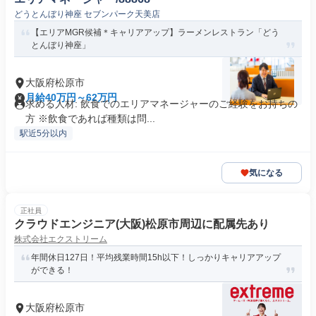
どうとんぼり神座 セブンパーク天美店
【エリアMGR候補＊キャリアアップ】ラーメンレストラン「どう
とんぼり神座」
大阪府松原市
月給40万円～62万円
求める人材: 飲食でのエリアマネージャーのご経験をお持ちの
方 ※飲食であれば種類は問...
駅近5分以内
気になる
正社員
クラウドエンジニア(大阪)松原市周辺に配属先あり
株式会社エクストリーム
年間休日127日！平均残業時間15h以下！しっかりキャリアアップ
ができる！
大阪府松原市