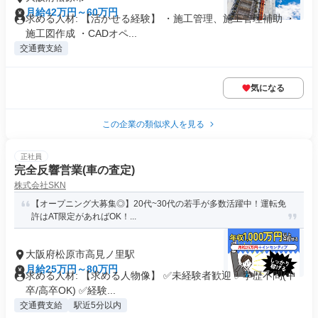
月給42万円～60万円
求める人材: 【活かせる経験】 ・施工管理、施工管理補助 ・
施工図作成 ・CADオペ...
交通費支給
気になる
この企業の類似求人を見る
正社員
完全反響営業(車の査定)
株式会社SKN
【オープニング大募集◎】20代~30代の若手が多数活躍中！運転免
許はAT限定があればOK！...
大阪府松原市高見ノ里駅
月給25万円～80万円
求める人材: 【求める人物像】 ✅未経験者歓迎 ✅学歴不問(中
卒/高卒OK) ✅経験...
交通費支給
駅近5分以内