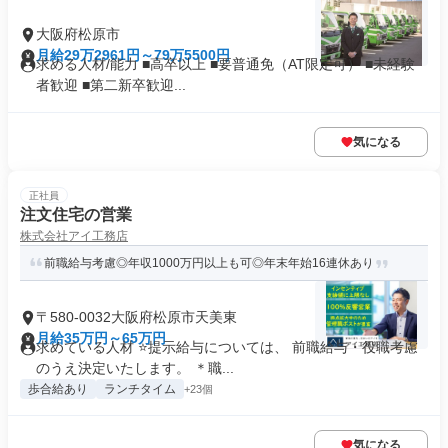
大阪府松原市
月給29万2961円～79万5500円
求める人材/能力 ■高卒以上 ■要普通免（AT限定可） ■未経験
者歓迎 ■第二新卒歓迎...
気になる
正社員
注文住宅の営業
株式会社アイ工務店
前職給与考慮◎年収1000万円以上も可◎年末年始16連休あり
〒580-0032大阪府松原市天美東
月給35万円～65万円
求めている人材 ⭐提示給与については、 前職給与・役職考慮
のうえ決定いたします。 ＊職...
歩合給あり
ランチタイム
+23個
気になる