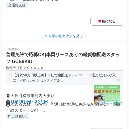
交通費支給
気になる
この企業の類似求人を見る
業務委託
普通免許で応募OK|車両リースありの軽貨物配送スタッ
フ-GCE9K/D
株式会社ＲｏＣｒａｖｅ
【月収50万円以上可】✅軽貨物配送ドライバー｜✅運んだ分が収入
に｜✅嬉しいインセンティブあ...
大阪府松原市河内天美駅
月給45万円～80万円
求める人材: 《必須》 普通自動車運転免許※AT限定OK 《未経
験スタートOK》 ...
即日勤務OK