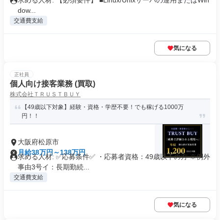
求める人材: 【必須要件】 ■Linux/Unixサーバの運用またはWin
dow...
交通費支給
気になる
正社員
個人向け接客業務 (買取)
株式会社ＴＲＵＳＴＢＵＹ
【49歳以下対象】経験・資格・学歴不要！でも稼げる1000万
円！！
大阪府松原市
月給38万円～138万円
求める人材: ✅応募条件✅ ・応募者資格：49歳以下の方 ※例外
事由3号イ：長期勤続...
交通費支給
気になる