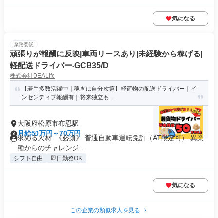
気になる
業務委託
頑張りが報酬に反映|車両リースあり|未経験から稼げる|
軽配送ドライバー-GCB35/D
株式会社DEALife
【若手多数活躍中｜稼ぎは自分次第】軽荷物の配送ドライバー｜イ
ンセンティブ報酬有｜将来独立も...
大阪府松原市布忍駅
月給50万円～70万円
求める人材: 《必須》 普通自動車運転免許（AT限定可） 異業
種からのチャレンジ...
シフト自由
即日勤務OK
気になる
この企業の類似求人を見る