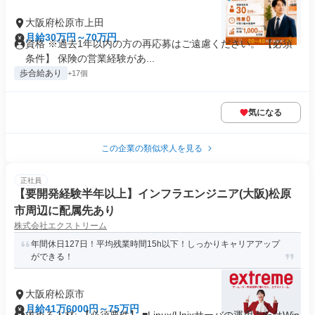
大阪府松原市上田
月給30万円～70万円
資格 ※過去1年以内の方の再応募はご遠慮ください。 【必須
条件】 保険の営業経験があ...
歩合給あり
+17個
気になる
この企業の類似求人を見る
正社員
【要開発経験半年以上】インフラエンジニア(大阪)松原
市周辺に配属先あり
株式会社エクストリーム
年間休日127日！平均残業時間15h以下！しっかりキャリアアップ
ができる！
大阪府松原市
月給41万6000円～75万円