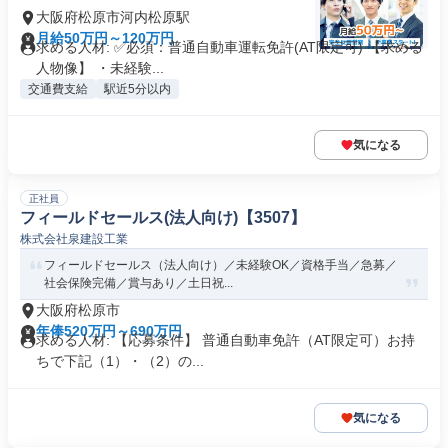
大阪府松原市河内松原駅
月給50万円～120万円
求める人材: ✅必須：普通自動車運転免許(AT限定可) 【求める
人物像】 ・未経験...
交通費支給
駅近5分以内
気になる
正社員
フィールドセールス(法人向け)【3507】
株式会社泉建設工業
フィールドセールス（法人向け）／未経験OK／資格手当／急募／
社会保険完備／賞与あり／土日祝...
大阪府松原市
年俸520万円～690万円
求める人材: 【応募条件】 普通自動車免許（AT限定可）お持
ちで下記（1）・（2）の...
気になる