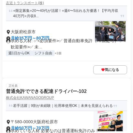
左近トランスポート(株)
⭐️限定募集⭐️20〜40代が活躍！⭐️週4〜5出れる方優遇！【平均月収
40万円⭐️月収8...
大阪府松原市
月給35万円～80万円
求める人材: ✅<必須要件>✅ 普通自動車免許（AT限定可） ✅<
歓迎要件>✅ 未...
週1日からOK
シフト自由
+1個
気になる
正社員
普通免許でできる配達ドライバー-102
株式会社KAWANAGOGROUP
若手活躍｜9割が未経験｜社用車使用OK｜未来を見据えられる
〒580-0000大阪府松原市
月給50万円～70万円
求めている人材 必要なのは普通運転免許のみ！