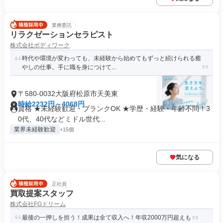
業務委託
リラクゼーションセラピスト
株式会社ボディワーク
時代や環境が変わっても、未経験から始めてもずっと続けられる癒
やしの仕事。手に職を身につけて...
〒580-0032大阪府松原市天美東
時給2232円～4068円
資格 ★未経験歓迎・ブランクOK ★学歴・経験・年齢不問！3
0代、40代などミドル世代...
業界未経験歓迎
+15個
気になる
正社員
買取提案スタッフ
株式会社FGドリーム
最後の一押しを担う！成果は全て収入へ！年収2000万円超えも