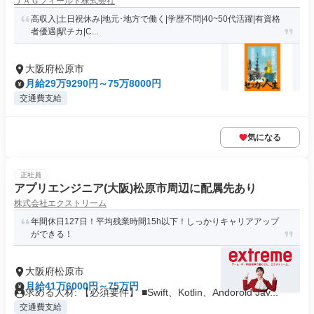
ＪＡＧフィールド株式会社
高収入|土日祝休み|地元･地方で働く|学歴不問|40~50代活躍|有資格
者優遇|駅チカ|C...
大阪府松原市
月給29万9290円～75万8000円
交通費支給
気になる
正社員
アプリエンジニア(大阪)松原市周辺に配属先あり
株式会社エクストリーム
年間休日127日！平均残業時間15h以下！しっかりキャリアアップ
ができる！
大阪府松原市
月給41万6000円～75万円
求める人材: 【必須要件】 ■Swift、Kotlin、Andoroid Jav...
交通費支給