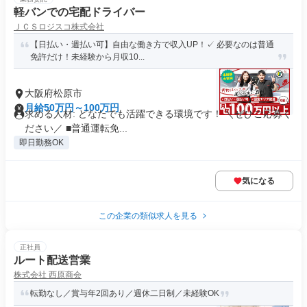
軽バンでの宅配ドライバー
ＪＣＳロジスコ株式会社
【日払い・週払い可】自由な働き方で収入UP！✓ 必要なのは普通
免許だけ！未経験から月収10...
大阪府松原市
月給50万円～100万円
求める人材: どなたでも活躍できる環境です！ ＼ぜひご応募く
ださい／ ■普通運転免...
即日勤務OK
気になる
この企業の類似求人を見る
正社員
ルート配送営業
株式会社 西原商会
転勤なし／賞与年2回あり／週休二日制／未経験OK