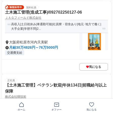
契約社員
土木施工管理(造成工事)/092702250127-06
ＪＡＧフィールド株式会社
高収入|土日祝休み|車通勤可能|社員寮・宿舍あり|地元･地方で働く|
大手企業|学歴不問|2...
大阪府松原市河内天美駅
月給30万4826円～76万5000円
交通費支給
気になる
正社員
【土木施工管理】ベテラン歓迎|年休134日|前職給与以上
保障
株式会社暉技術
大阪府松原市
ホーム
オファー
気になる