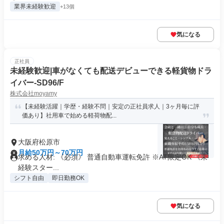
業界未経験歓迎
+13個
気になる
正社員
未経験歓迎|車がなくても配送デビューできる軽貨物ドラ
イバー-SD96/F
株式会社moyamy
【未経験活躍｜学歴・経験不問｜安定の正社員求人｜3ヶ月毎に評
価あり】社用車で始める軽荷物配...
大阪府松原市
月給50万円～70万円
求める人材: 《必須》 普通自動車運転免許 ※AT限定OK 《未
経験スター...
シフト自由
即日勤務OK
気になる