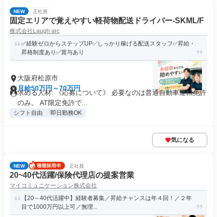
NEW
正社員
固定エリアで覚えやすい軽荷物配送ドライバー-SKML/F
株式会社Laugh arc
✅経験ゼロからステップUP✅しっかり稼げる配送スタッフ✅昇給・
昇格制度あり✅賞与あり
大阪府松原市
月給50万円～70万円
求める人材: 《応募について》 必要なのは普通自動車運転免許
のみ。 AT限定免許で...
シフト自由
即日勤務OK
気になる
NEW
正社員
20~40代活躍/保険代理店の提案営業
マイコミュニケーション株式会社
【20～40代活躍中】経験者募集／昇給チャンスは年４回！／２年
目で1000万円以上可／無理...