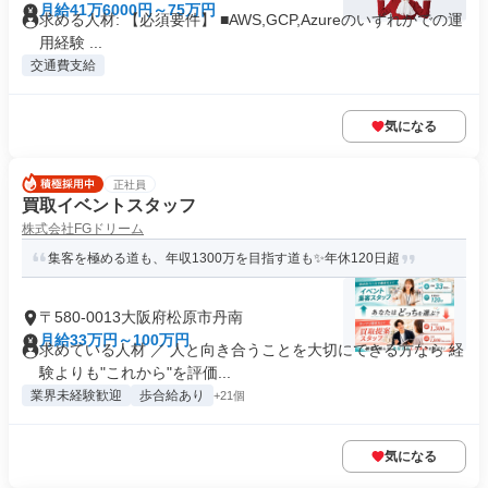
月給41万6000円～75万円
求める人材: 【必須要件】 ■AWS,GCP,Azureのいずれかでの運
用経験 ...
交通費支給
気になる
正社員
買取イベントスタッフ
株式会社FGドリーム
集客を極める道も、年収1300万を目指す道も✨年休120日超
〒580-0013大阪府松原市丹南
月給33万円～100万円
求めている人材 ／ 人と向き合うことを大切にできる方なら 経
験よりも"これから"を評価...
業界未経験歓迎
歩合給あり
+21個
気になる