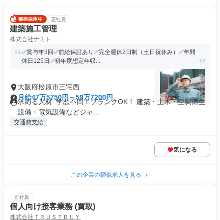
正社員
建築施工管理
株式会社ナミト
✅賞与年3回✅前給保証あり✅完全週休2日制（土日祝休み）✅年間
休日125日✅初年度想定年収...
大阪府松原市三宅西
月給47万5750円～59万7200円
求める人材: 学歴不問！ブランクOK！ 建築・土木・空調衛生
設備・電気設備などジャ...
交通費支給
気になる
この企業の類似求人を見る
正社員
個人向け接客業務 (買取)
株式会社ＴＲＵＳＴＢＵＹ