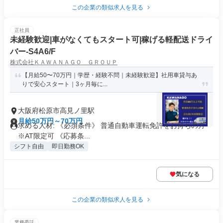
この企業の類似求人を見る
正社員
未経験歓迎|車がなくてもスタート可|稼げる軽配送ドライ
バー-S4A6/F
株式会社ＫＡＷＡＮＡＧＯ ＧＲＯＵＰ
【月給50〜70万円｜学歴・経験不問｜未経験歓迎】社用車貸与あ
りで安心スタート｜3ヶ月毎に...
大阪府松原市高見ノ里駅
月給50万円～70万円
求める人材: 《必須条件》 普通自動車運転免許をお持ちの方
※AT限定可 《応募条...
シフト自由
即日勤務OK
気になる
この企業の類似求人を見る
業務委託