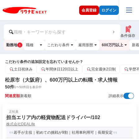
会員登録
ログイン
職種・キーワードから探す
条件保存
勤務地
職種
こだわり条件
雇用形態
600万円以上
新
1
こだわり条件の追加設定を忘れていませんか？
土日祝休み
年間休日120日以上
完全週休2日制
学歴
松原市（大阪府）、600万円以上の転職・求人情報
50
件
1
〜
50
件目を表示中
関連度順
新着順
詳細表示
正社員
担当エリア内の軽貨物配送ドライバー/102
株式会社DEALife
若手が主役｜初めての挑戦が9割｜社用車利用可｜長期安定