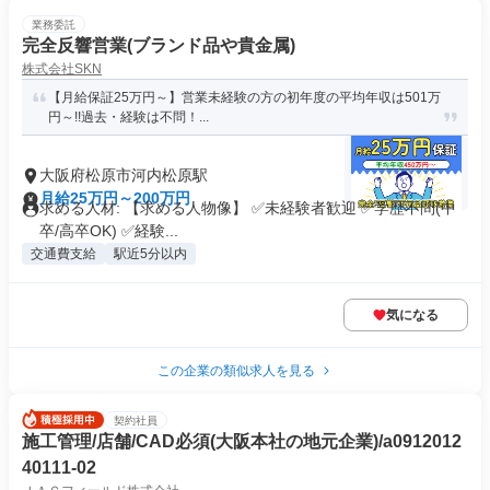
業務委託
完全反響営業(ブランド品や貴金属)
株式会社SKN
【月給保証25万円～】営業未経験の方の初年度の平均年収は501万
円～!!過去・経験は不問！...
大阪府松原市河内松原駅
月給25万円～200万円
求める人材: 【求める人物像】 ✅未経験者歓迎 ✅学歴不問(中
卒/高卒OK) ✅経験...
交通費支給
駅近5分以内
気になる
この企業の類似求人を見る
契約社員
施工管理/店舗/CAD必須(大阪本社の地元企業)/a0912012
40111-02