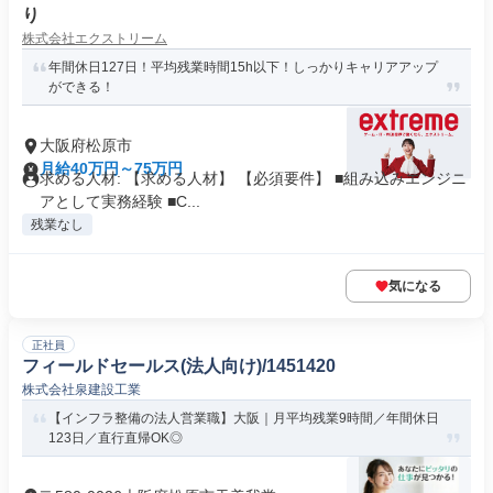
り
株式会社エクストリーム
年間休日127日！平均残業時間15h以下！しっかりキャリアアップ
ができる！
大阪府松原市
月給40万円～75万円
求める人材: 【求める人材】 【必須要件】 ■組み込みエンジニ
アとして実務経験 ■C...
残業なし
気になる
正社員
フィールドセールス(法人向け)/1451420
株式会社泉建設工業
【インフラ整備の法人営業職】大阪｜月平均残業9時間／年間休日
123日／直行直帰OK◎