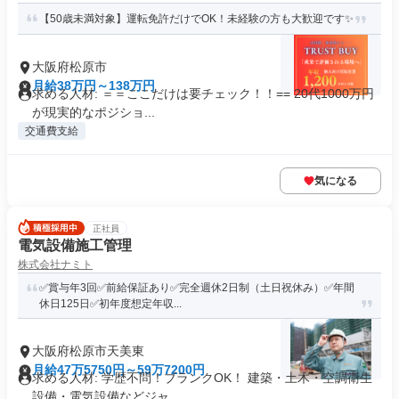
【50歳未満対象】運転免許だけでOK！未経験の方も大歓迎です✨
大阪府松原市
月給38万円～138万円
求める人材: ＝＝ここだけは要チェック！！== 20代1000万円
が現実的なポジショ...
交通費支給
気になる
正社員
電気設備施工管理
株式会社ナミト
✅賞与年3回✅前給保証あり✅完全週休2日制（土日祝休み）✅年間
休日125日✅初年度想定年収...
大阪府松原市天美東
月給47万5750円～59万7200円
求める人材: 学歴不問！ブランクOK！ 建築・土木・空調衛生
設備・電気設備などジャ...