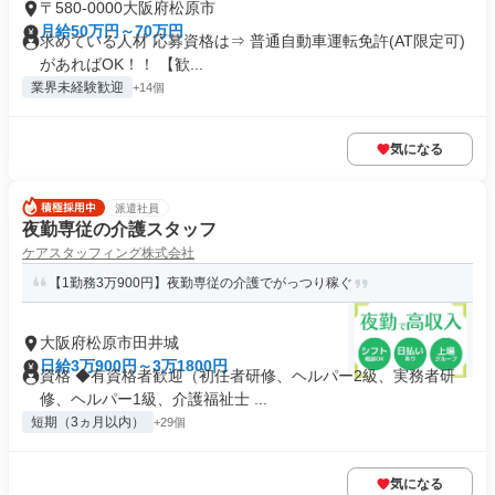
〒580-0000大阪府松原市
月給50万円～70万円
求めている人材 応募資格は⇒ 普通自動車運転免許(AT限定可)
があればOK！！ 【歓...
業界未経験歓迎
+14個
気になる
派遣社員
夜勤専従の介護スタッフ
ケアスタッフィング株式会社
【1勤務3万900円】夜勤専従の介護でがっつり稼ぐ
大阪府松原市田井城
日給3万900円～3万1800円
資格 ◆有資格者歓迎（初任者研修、ヘルパー2級、実務者研
修、ヘルパー1級、介護福祉士 ...
短期（3ヵ月以内）
+29個
気になる