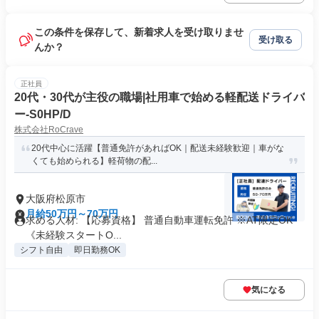
この条件を保存して、新着求人を受け取りませ
受け取る
んか？
正社員
20代・30代が主役の職場|社用車で始める軽配送ドライバ
ー-S0HP/D
株式会社RoCrave
20代中心に活躍【普通免許があればOK｜配送未経験歓迎｜車がな
くても始められる】軽荷物の配...
大阪府松原市
月給50万円～70万円
求める人材: 【応募資格】 普通自動車運転免許 ※AT限定OK
《未経験スタートO...
シフト自由
即日勤務OK
気になる