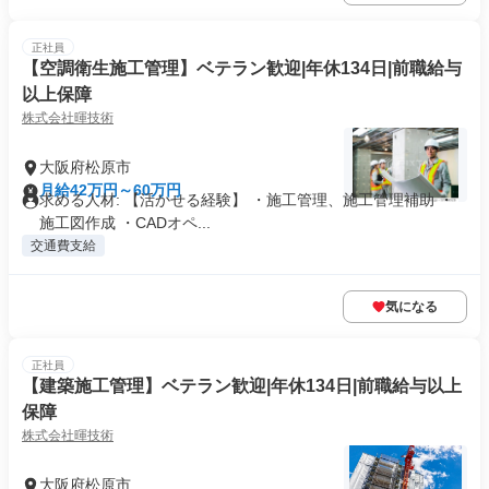
正社員
【空調衛生施工管理】ベテラン歓迎|年休134日|前職給与
以上保障
株式会社暉技術
大阪府松原市
月給42万円～60万円
求める人材: 【活かせる経験】 ・施工管理、施工管理補助 ・
施工図作成 ・CADオペ...
交通費支給
気になる
正社員
【建築施工管理】ベテラン歓迎|年休134日|前職給与以上
保障
株式会社暉技術
大阪府松原市