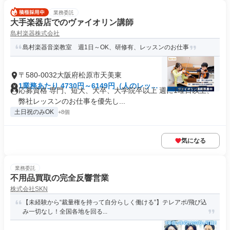
業務委託
大手楽器店でのヴァイオリン講師
島村楽器株式会社
島村楽器音楽教室 週1日～OK、研修有、レッスンのお仕事
〒580-0032大阪府松原市天美東
1業務あたり 4730円～6149円（人のレッス
応募資格 専門、短大、大卒、大学院卒以上 週に1曜日以上、
ン 90分）
弊社レッスンのお仕事を優先し...
土日祝のみOK
+8個
気になる
業務委託
不用品買取の完全反響営業
株式会社SKN
【未経験から“裁量権を持って自分らしく働ける”】テレアポ/飛び込
み一切なし！全国各地を回る...