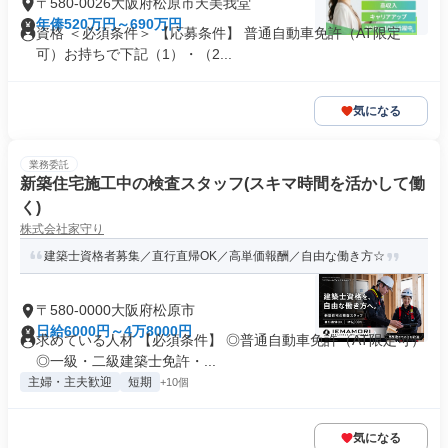
〒580-0026大阪府松原市天美我堂
年俸520万円～690万円
資格 ＜必須条件＞ 【応募条件】 普通自動車免許（AT限定
可）お持ちで下記（1）・（2...
気になる
業務委託
新築住宅施工中の検査スタッフ(スキマ時間を活かして働
く)
株式会社家守り
建築士資格者募集／直行直帰OK／高単価報酬／自由な働き方☆
〒580-0000大阪府松原市
日給6000円～4万8000円
求めている人材 【必須条件】 ◎普通自動車免許（AT限定可）
◎一級・二級建築士免許・...
主婦・主夫歓迎
短期
+10個
気になる