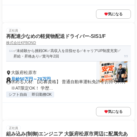
気になる
正社員
再配達少なめの軽貨物配送ドライバー-SIS1/F
株式会社KFBOND
✅未経験から挑戦OK✅高収入を目指せる✅キャリアUP制度充実✅
昇給・昇格あり✅賞与年2回
大阪府松原市
月給50万円～70万円
求める人材: 【応募資格】 普通自動車運転免許をお持ちの方
※AT限定OK！ 学歴...
シフト自由
即日勤務OK
気になる
正社員
組み込み(制御)エンジニア 大阪府松原市周辺に配属先あ