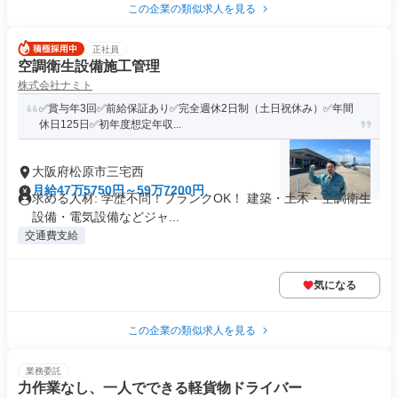
この企業の類似求人を見る
正社員
空調衛生設備施工管理
株式会社ナミト
✅賞与年3回✅前給保証あり✅完全週休2日制（土日祝休み）✅年間
休日125日✅初年度想定年収...
大阪府松原市三宅西
月給47万5750円～59万7200円
求める人材: 学歴不問！ブランクOK！ 建築・土木・空調衛生
設備・電気設備などジャ...
交通費支給
気になる
この企業の類似求人を見る
業務委託
力作業なし、一人でできる軽貨物ドライバー