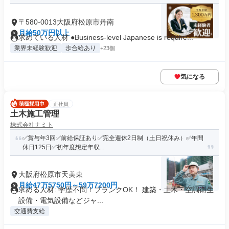
〒580-0013大阪府松原市丹南
月給50万円以上
求めている人材 ●Business-level Japanese is require...
業界未経験歓迎
歩合給あり
+23個
気になる
正社員
土木施工管理
株式会社ナミト
✅賞与年3回✅前給保証あり✅完全週休2日制（土日祝休み）✅年間
休日125日✅初年度想定年収...
大阪府松原市天美東
月給47万5750円～59万7200円
求める人材: 学歴不問！ブランクOK！ 建築・土木・空調衛生
設備・電気設備などジャ...
交通費支給