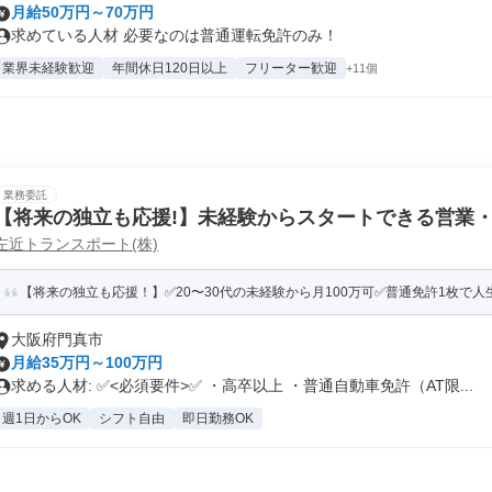
月給50万円～70万円
求めている人材 必要なのは普通運転免許のみ！
業界未経験歓迎
年間休日120日以上
フリーター歓迎
+11個
業務委託
【将来の独立も応援!】未経験からスタートできる営業
左近トランスポート(株)
【将来の独立も応援！】✅20〜30代の未経験から月100万可✅普通免許1枚で
大阪府門真市
月給35万円～100万円
求める人材: ✅<必須要件>✅ ・高卒以上 ・普通自動車免許（AT限...
週1日からOK
シフト自由
即日勤務OK