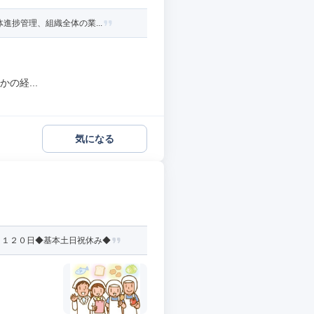
進捗管理、組織全体の業...
の経...
気になる
日１２０日◆基本土日祝休み◆