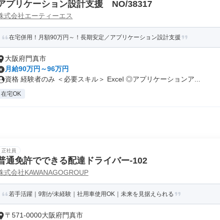
アプリケーション設計支援 NO/38317
株式会社エーティーエス
在宅併用！月額90万円～！長期安定／アプリケーション設計支援
大阪府門真市
月給90万円～96万円
資格 経験者のみ ＜必要スキル＞ Excel ◎アプリケーションア...
在宅OK
正社員
普通免許でできる配達ドライバー-102
株式会社KAWANAGOGROUP
若手活躍｜9割が未経験｜社用車使用OK｜未来を見据えられる
〒571-0000大阪府門真市