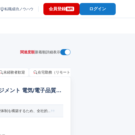
会員登録
ログイン
転職成功ノウハウ
無料
関連度順
新着順
詳細表示
未経験者歓迎
在宅勤務（リモートワーク）OK
家賃補助・住宅手当
ジメント 電気/電子品質管
制を構築するため、全社的...