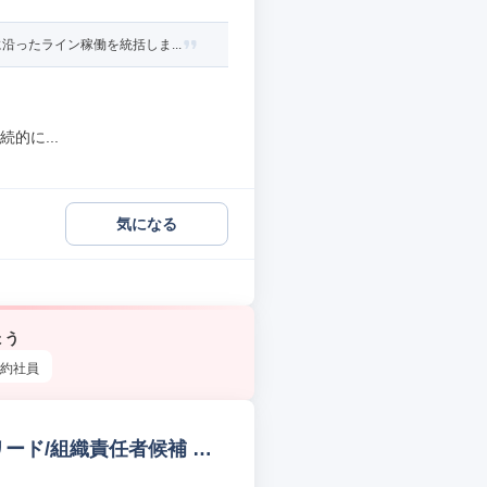
ったライン稼働を統括しま...
的に...
気になる
ょう
約社員
リード/組織責任者候補 管