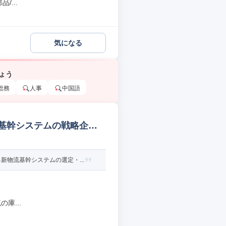
...
気になる
ょう
総務
人事
中国語
流基幹システムの戦略企画
物流基幹システムの選定・...
庫...