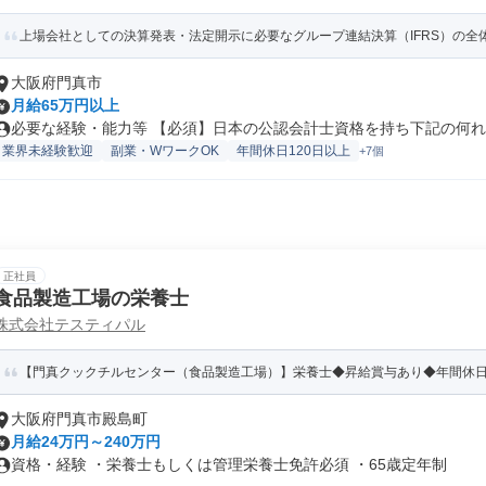
上場会社としての決算発表・法定開示に必要なグループ連結決算（IFRS）の全体
大阪府門真市
月給65万円以上
必要な経験・能力等 【必須】日本の公認会計士資格を持ち下記の何れか
業界未経験歓迎
副業・WワークOK
年間休日120日以上
+7個
正社員
食品製造工場の栄養士
株式会社テスティパル
【門真クックチルセンター（食品製造工場）】栄養士◆昇給賞与あり◆年間休
大阪府門真市殿島町
月給24万円～240万円
資格・経験 ・栄養士もしくは管理栄養士免許必須 ・65歳定年制