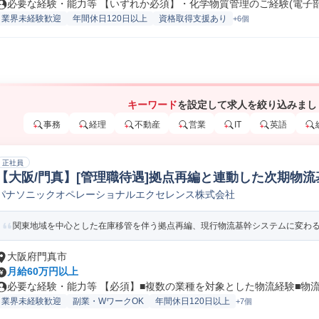
必要な経験・能力等 【いずれか必須】・化学物質管理のご経験(電子部品/
業界未経験歓迎
年間休日120日以上
資格取得支援あり
+6個
キーワード
を設定して求人を絞り込みまし
事務
経理
不動産
営業
IT
英語
正社員
【大阪/門真】[管理職待遇]拠点再編と連動した次期物
パナソニックオペレーショナルエクセレンス株式会社
物流企画/管理
関東地域を中心とした在庫移管を伴う拠点再編、現行物流基幹システムに変わる新
大阪府門真市
月給60万円以上
必要な経験・能力等 【必須】■複数の業種を対象とした物流経験■物流の
業界未経験歓迎
副業・WワークOK
年間休日120日以上
+7個