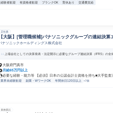
経験者歓迎
有資格者歓迎
ブランクOK
育休あり
交通費支給
正社員
【大阪】[管理職候補]パナソニックグループの連結決算エ
パナソニックホールディングス株式会社
管理会計
上場会社としての決算発表・法定開示に必要なグループ連結決算（IFRS）の全体
大阪府門真市
月給65万円以上
必要な経験・能力等 【必須】日本の公認会計士資格を持ち■大手監査法人
業界未経験歓迎
副業・WワークOK
年間休日120日以上
+7個
業務委託