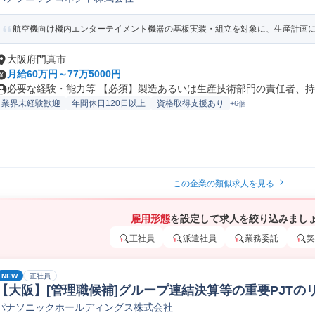
電子生産技術
航空機向け機内エンターテイメント機器の基板実装・組立を対象に、生産計画に沿
大阪府門真市
月給60万円～77万5000円
必要な経験・能力等 【必須】製造あるいは生産技術部門の責任者、持続
業界未経験歓迎
年間休日120日以上
資格取得支援あり
+6個
この企業の類似求人を見る
雇用形態
を設定して求人を絞り込みまし
正社員
派遣社員
業務委託
契
NEW
正社員
【大阪】[管理職候補]グループ連結決算等の重要PJTの
パナソニックホールディングス株式会社
理会計