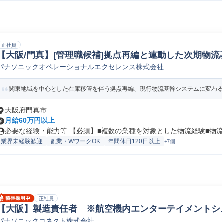
正社員
【大阪/門真】[管理職候補]拠点再編と連動した次期物流
パナソニックオペレーショナルエクセレンス株式会社
企画/管理
関東地域を中心とした在庫移管を伴う拠点再編、現行物流基幹システムに変わる新
大阪府門真市
月給60万円以上
必要な経験・能力等 【必須】■複数の業種を対象とした物流経験■物流の
業界未経験歓迎
副業・WワークOK
年間休日120日以上
+7個
正社員
【大阪】製造責任者 ※航空機内エンターテイメントシス
パナソニックコネクト株式会社