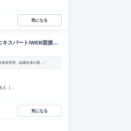
気になる
キスパート/WEB面接可
進捗管理、組織全体の業...
（...
気になる