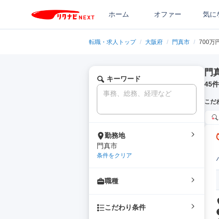
ホーム
オファー
気に
転職・求人トップ
/
大阪府
/
門真市
/
700万
門
キーワード
45
件
こだ
勤務地
門真市
条件をクリア
職種
こだわり条件