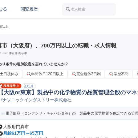
なる
閲覧履歴
求人検索
円以上
真市（大阪府）、700万円以上の転職・求人情報
1
〜
45
件目を表示中
わり条件の追加設定を忘れていませんか？
土日祝休み
年間休日120日以上
完全週休2日制
学歴不問
正社員
【大阪or東京】製品中の化学物質の品質管理全般のマネ
パナソニックインダストリー株式会社
理
電子部品（コンデンサ・キャパシタ等）の 製品中の化学物質を保証できる管理体
大阪府門真市
月給61万円～65万円