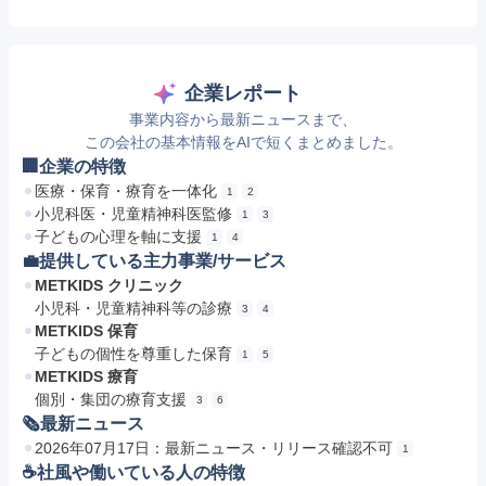
企業レポート
事業内容から最新ニュースまで、
この会社の基本情報をAIで短くまとめました。
🏢企業の特徴
医療・保育・療育を一体化
1
2
小児科医・児童精神科医監修
1
3
子どもの心理を軸に支援
1
4
💼提供している主力事業/サービス
METKIDS クリニック
小児科・児童精神科等の診療
3
4
METKIDS 保育
子どもの個性を尊重した保育
1
5
METKIDS 療育
個別・集団の療育支援
3
6
🗞最新ニュース
2026年07月17日：最新ニュース・リリース確認不可
1
☕️社風や働いている人の特徴