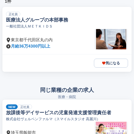
1件
正社員
医療法人グループの本部事務
一般社団法人ＭＥＴＫＩＤＳ
東京都千代田区丸の内
月給36万4300円以上
気になる
同じ業種の企業の求人
医療・病院
NEW
正社員
放課後等デイサービスの児童発達支援管理責任者
株式会社ヴェルペンファルマ（スマイルスタジオ 高麗川）
埼玉県飯能市