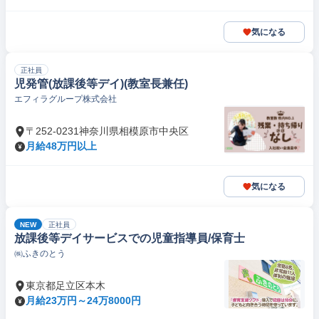
気になる
正社員
児発管(放課後等デイ)(教室長兼任)
エフィラグループ株式会社
〒252-0231神奈川県相模原市中央区
月給48万円以上
気になる
NEW
正社員
放課後等デイサービスでの児童指導員/保育士
㈱ふきのとう
東京都足立区本木
月給23万円～24万8000円