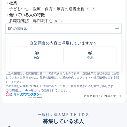
社風
子ども中心、医療・保育・療育の連携重視
1
7
働いている人の特徴
多職種連携、専門職中心
5
8
8
件の情報元
1
METKIDS｜日本最大級の医療系総合子どもグループ
2
よくある質問｜METKIDS
企業調査の内容に満足していますか？
3
診療内容｜METKIDS
4
クリニック部門の取り組み｜METKIDS
5
施設紹介｜METKIDS
6
療育部門の取り組み｜METKIDS
満足
不満
7
METKIDSグループメッセージ｜METKIDS
8
メトキッズグループとは｜全ては子どもの幸せのために。メトキッズ クリニック 新百合ヶ丘
上記の情報は、公開情報に基づいて作成されたものであり、当該企業の現状を完全に反映
しているとは限りません。最新の情報は、企業の公式ウェブサイトや採用情報などを参照
してください。
この回答は定期的に収集した情報に基づいており、将来変更される可能性があります。
この機能は、Indeedによって提供されています。
最終更新日：
2026年7月18日
一般社団法人ＭＥＴＫＩＤＳ
募集している求人