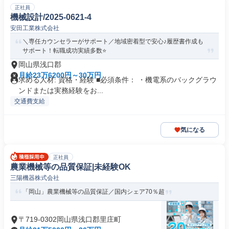
正社員
機械設計/2025-0621-4
安田工業株式会社
＼専任カウンセラーがサポート／地域密着型で安心♪履歴書作成も
サポート！転職成功実績多数⭐️
岡山県浅口郡
月給23万6200円～30万円
求める人材: 資格・経験 ■必須条件： ・機電系のバックグラウ
ンドまたは実務経験をお...
交通費支給
気になる
正社員
農業機械等の品質保証|未経験OK
三陽機器株式会社
「岡山」農業機械等の品質保証／国内シェア70％超
〒719-0302岡山県浅口郡里庄町