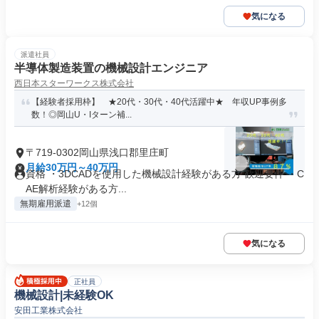
気になる
派遣社員
半導体製造装置の機械設計エンジニア
西日本スターワークス株式会社
【経験者採用枠】 ★20代・30代・40代活躍中★ 年収UP事例多
数！◎岡山U・Iターン補...
〒719-0302岡山県浅口郡里庄町
月給30万円～40万円
資格 ・3DCADを使用した機械設計経験がある方 歓迎要件 ・C
AE解析経験がある方...
無期雇用派遣
+12個
気になる
正社員
機械設計|未経験OK
安田工業株式会社