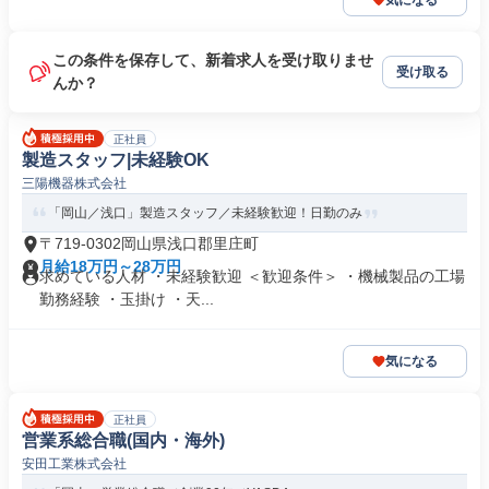
気になる
この条件を保存して、新着求人を受け取りませ
受け取る
んか？
正社員
製造スタッフ|未経験OK
三陽機器株式会社
「岡山／浅口」製造スタッフ／未経験歓迎！日勤のみ
〒719-0302岡山県浅口郡里庄町
月給18万円～28万円
求めている人材 ・未経験歓迎 ＜歓迎条件＞ ・機械製品の工場
勤務経験 ・玉掛け ・天...
気になる
正社員
営業系総合職(国内・海外)
安田工業株式会社