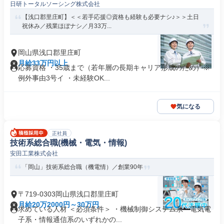
日研トータルソーシング株式会社
【浅口郡里庄町】＜＜若手応援◎資格も経験も必要ナシ♪＞＞土日
祝休み／残業ほぼナシ／月33万...
岡山県浅口郡里庄町
月給33万円以上
応募資格 ・35歳まで（若年層の長期キャリア形成のため）※
例外事由3号イ ・未経験OK...
気になる
正社員
技術系総合職(機械・電気・情報)
安田工業株式会社
「岡山」技術系総合職（機電情）／創業90年
〒719-0303岡山県浅口郡里庄町
月給20万2000円～30万円
求めている人材 ＜必須条件＞ ・機械制御システム系・電気電
子系・情報通信系のいずれかの...