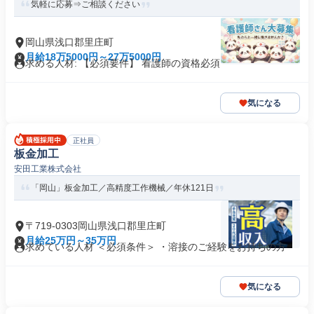
気軽に応募⇒ご相談ください
岡山県浅口郡里庄町
月給18万5000円～27万5000円
求める人材: 【必須要件】 看護師の資格必須
気になる
正社員
板金加工
安田工業株式会社
「岡山」板金加工／高精度工作機械／年休121日
〒719-0303岡山県浅口郡里庄町
月給25万円～35万円
求めている人材 ＜必須条件＞ ・溶接のご経験をお持ちの方
気になる