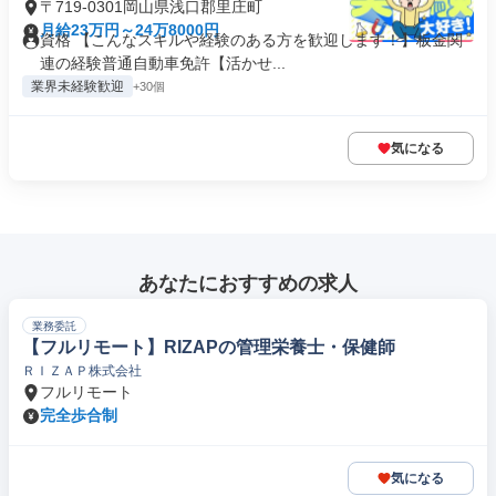
〒719-0301岡山県浅口郡里庄町
月給23万円～24万8000円
資格 【こんなスキルや経験のある方を歓迎します！】板金関
連の経験普通自動車免許【活かせ...
業界未経験歓迎
+30個
気になる
あなたにおすすめの求人
業務委託
【フルリモート】RIZAPの管理栄養士・保健師
ＲＩＺＡＰ株式会社
フルリモート
完全歩合制
気になる