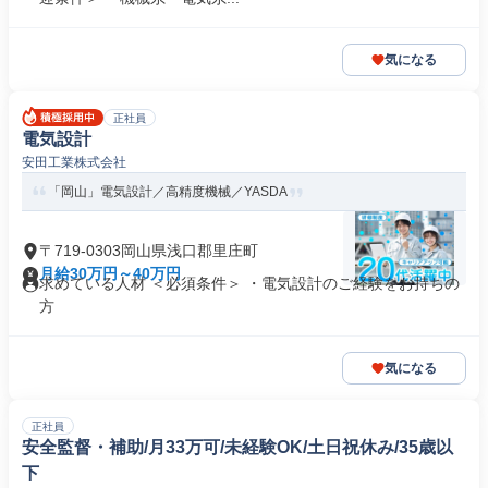
気になる
正社員
電気設計
安田工業株式会社
「岡山」電気設計／高精度機械／YASDA
〒719-0303岡山県浅口郡里庄町
月給30万円～40万円
求めている人材 ＜必須条件＞ ・電気設計のご経験をお持ちの
方
気になる
正社員
安全監督・補助/月33万可/未経験OK/土日祝休み/35歳以
下