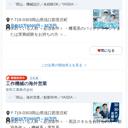
「岡山」機械設計／未経験OK／YASDA
〒719-0303岡山県浅口郡里庄町
月給23万6000円～30万円
求めている人材 ＜必須条件＞ ・機電系のバックグラウンドま
たは実務経験をお持ちの方 ＜...
気になる
この企業の類似求人を見る
正社員
工作機械の海外営業
安田工業株式会社
「岡山」海外営業／創業90年／YASDA
〒719-0303岡山県浅口郡里庄町
月給20万2000円～30万円
求めている人材 ＜必須条件＞ ・英語スキルをお持ちの方 ＜歓
迎条件＞ ・機械系・電気系...