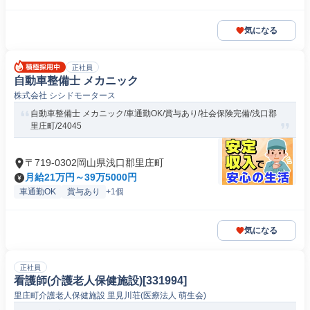
気になる
正社員
自動車整備士 メカニック
株式会社 シシドモータース
自動車整備士 メカニック/車通勤OK/賞与あり/社会保険完備/浅口郡
里庄町/24045
〒719-0302岡山県浅口郡里庄町
月給21万円～39万5000円
車通勤OK
賞与あり
+1個
気になる
正社員
看護師(介護老人保健施設)[331994]
里庄町介護老人保健施設 里見川荘(医療法人 萌生会)