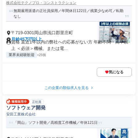
株式会社テクノプロ・コンストラクション
無期雇用派遣の正社員採用／年間休日122日／残業少なめ可／転勤
なし
〒719-0301岡山県浅口郡里庄町
月給45万円以上
資格 直近1年以内の弊社への応募がない方 年齢不問・高卒以
上 ＜必須＞機械、または電...
業界未経験歓迎
+25個
気になる
この企業の類似求人を見る
正社員
ソフトウェア開発
安田工業株式会社
「岡山」ソフト開発／高精度工作機械／年休121日