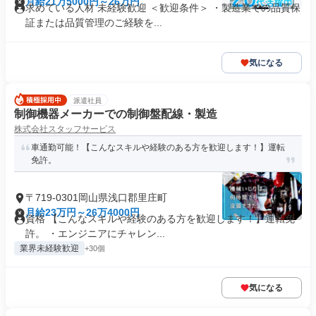
月給21万5000円～26万円
求めている人材 未経験歓迎 ＜歓迎条件＞ ・製造業での品質保
証または品質管理のご経験を...
気になる
派遣社員
制御機器メーカーでの制御盤配線・製造
株式会社スタッフサービス
車通勤可能！【こんなスキルや経験のある方を歓迎します！】運転
免許。
〒719-0301岡山県浅口郡里庄町
月給23万円～26万4000円
資格 【こんなスキルや経験のある方を歓迎します！】運転免
許。 ・エンジニアにチャレン...
業界未経験歓迎
+30個
気になる