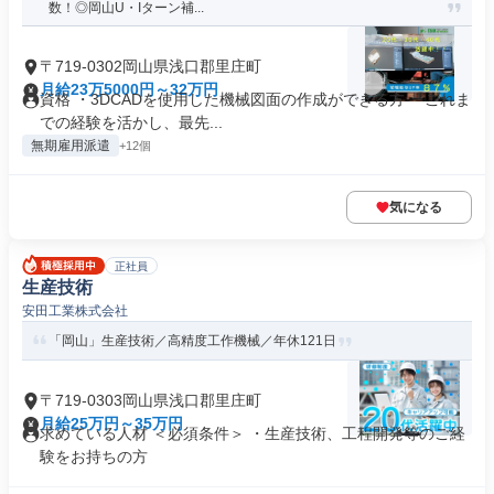
数！◎岡山U・Iターン補...
〒719-0302岡山県浅口郡里庄町
月給23万5000円～32万円
資格 ・3DCADを使用した機械図面の作成ができる方 「これま
での経験を活かし、最先...
無期雇用派遣
+12個
気になる
正社員
生産技術
安田工業株式会社
「岡山」生産技術／高精度工作機械／年休121日
〒719-0303岡山県浅口郡里庄町
月給25万円～35万円
求めている人材 ＜必須条件＞ ・生産技術、工程開発等のご経
験をお持ちの方