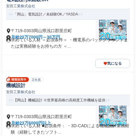
安田工業株式会社
「岡山」電気設計／未経験OK／YASDA
〒719-0303岡山県浅口郡里庄町
月給20万7000円～30万円
求めている人材 ＜必須条件＞ ・機電系のバックグラウンドま
たは実務経験をお持ちの方 ＜...
気になる
正社員
機械設計
安田工業株式会社
【岡山】機械設計 ※世界最高峰の高精度工作機械を提供
〒719-0303岡山県浅口郡里庄町
月給23万6000円以上
求めている人材 ■必須条件： ・3D-CADによる機械設計業務経
験（経験してきたソフト...