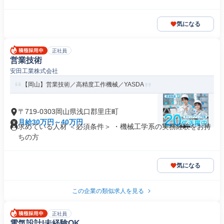
気になる
正社員
営業技術
安田工業株式会社
【岡山】営業技術／高精度工作機械／YASDA
〒719-0303岡山県浅口郡里庄町
月給30万円～40万円
求めている人材 ＜必須条件＞ ・機械工学系の実務経験をお持
ちの方
気になる
この企業の類似求人を見る
正社員
電気設計|未経験OK