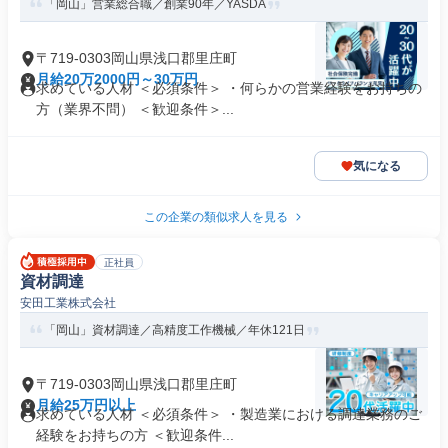
「岡山」営業総合職／創業90年／YASDA
〒719-0303岡山県浅口郡里庄町
月給20万2000円～30万円
求めている人材 ＜必須条件＞ ・何らかの営業経験をお持ちの
方（業界不問） ＜歓迎条件＞...
気になる
この企業の類似求人を見る
正社員
資材調達
安田工業株式会社
「岡山」資材調達／高精度工作機械／年休121日
〒719-0303岡山県浅口郡里庄町
月給25万円以上
求めている人材 ＜必須条件＞ ・製造業における調達業務のご
経験をお持ちの方 ＜歓迎条件...