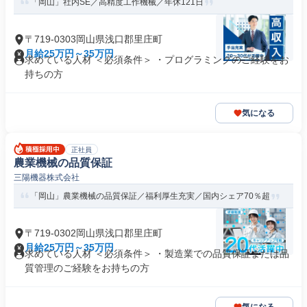
「岡山」社内SE／高精度工作機械／年休121日
〒719-0303岡山県浅口郡里庄町
月給25万円～35万円
求めている人材 ＜必須条件＞ ・プログラミングのご経験をお
持ちの方
気になる
正社員
農業機械の品質保証
三陽機器株式会社
「岡山」農業機械の品質保証／福利厚生充実／国内シェア70％超
〒719-0302岡山県浅口郡里庄町
月給25万円～35万円
求めている人材 ＜必須条件＞ ・製造業での品質保証または品
質管理のご経験をお持ちの方