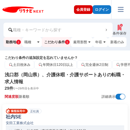
会員登録
ログイン
職種・キーワードから探す
条件保存
勤務地
職種
こだわり条件
雇用形態
年収
新着のみ
1
1
こだわり条件の追加設定を忘れていませんか？
土日祝休み
年間休日120日以上
完全週休2日制
学歴
浅口郡（岡山県）、介護休暇・介護サポートありの転職・
求人情報
29
件
1
〜
29
件目を表示中
関連度順
新着順
詳細表示
正社員
社内SE
安田工業株式会社