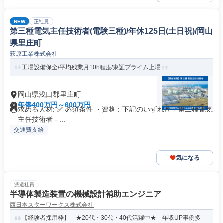
NEW
正社員
第三種電気主任技術者(電験三種)/年休125日(土日祝)/岡山
県里庄町
萩原工業株式会社
工場設備保全/平均残業月10h程度/東証プライム上場
岡山県浅口郡里庄町
年俸400万円～600万円
求める人材: ✅ 必須条件 ・資格：下記のいずれか - 第二種電気
主任技術者 - ...
交通費支給
気になる
派遣社員
半導体製造装置の機械設計補助エンジニア
西日本スターワークス株式会社
【経験者採用枠】 ★20代・30代・40代活躍中★ 年収UP事例多