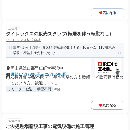
気になる
正社員
ダイレックスの販売スタッフ(転居を伴う転勤なし)
ダイレックス株式会社
賞与4.6ヵ月◎男性育休取得実績多数！月8～10日休み【15期連続
増収・増益】★だれでもで...
岡山県浅口郡里庄町大字浜中
月給17万7300円～25万5500円
応募資格 学歴不問 ※中卒や高卒の方も活躍！ ※販売職は初め
てという方、歓迎します。...
フリーター歓迎
学歴不問
+6個
気になる
派遣社員
ごみ処理場新設工事の電気設備の施工管理