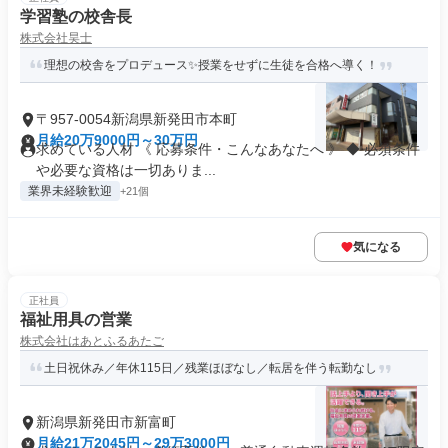
学習塾の校舎長
株式会社昊士
理想の校舎をプロデュース✨授業をせずに生徒を合格へ導く！
〒957-0054新潟県新発田市本町
月給20万9000円～30万円
求めている人材 《 応募条件・こんなあなたへ 》 ◆ 必須条件
や必要な資格は一切ありま...
業界未経験歓迎
+21個
気になる
正社員
福祉用具の営業
株式会社はあとふるあたご
土日祝休み／年休115日／残業ほぼなし／転居を伴う転勤なし
新潟県新発田市新富町
月給21万2045円～29万3000円