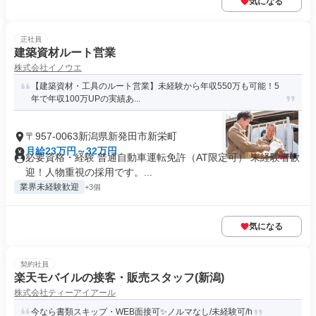
気になる
正社員
建築資材ルート営業
株式会社イノウエ
【建築資材・工具のルート営業】未経験から年収550万も可能！5
年で年収100万UPの実績あ...
〒957-0063新潟県新発田市新栄町
月給23万円～32万円
必要資格・経験 普通自動車運転免許（AT限定可） 未経験者歓
迎！人物重視の採用です。...
業界未経験歓迎
+3個
気になる
契約社員
楽天モバイルの接客・販売スタッフ(新潟)
株式会社ティーアイアール
今なら書類スキップ・WEB面接可✨️ノルマなし/未経験可/h