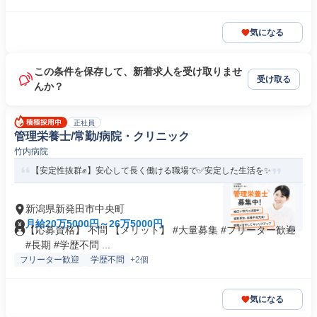
気になる
この条件を保存して、新着求人を受け取りませ
受け取る
んか？
正社員
管理栄養士/常勤/病院・クリニック
竹内病院
【安定性抜群✊️】安心して長く働ける職場で✅️安定した生活を✨
新潟県新発田市中央町
月給20万5000円～26万5000円
【応募資格】 不問 【メリット】 #大量募集 #フリーター歓迎
#長期 #学歴不問 ...
フリーター歓迎
学歴不問
+2個
気になる