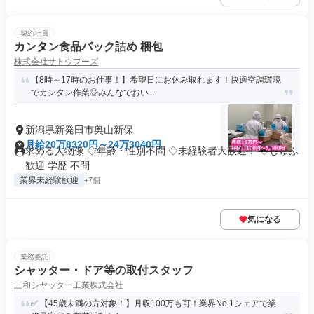
契約社員
カンタン食品パック詰め 梱包
株式会社サトウフーズ
【8時～17時のお仕事！】希望日にお休み取れます！快適空調環境
でカンタン作業◎みんなでおい...
新潟県新発田市奥山新保
月給20万8320円～24万3040円
求める人物像 ◇年齢・性別不問 ◇未経験者大歓迎！ ◇しゅふ
歓迎 学歴 不問
業界未経験歓迎
+7個
気になる
業務委託
シャッター・ドア等の取付スタッフ
三和シヤッター工業株式会社
✅ 【45歳未満の方対象！】月収100万も可！業界No.1シェアで業