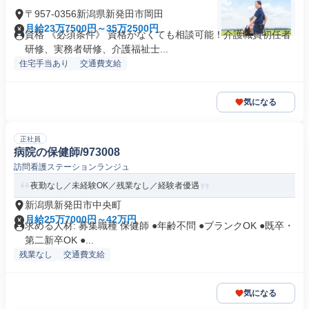
〒957-0356新潟県新発田市岡田
月給23万7500円～35万2500円
資格 《必須条件》 資格がなくても相談可能！介護職員初任者
研修、実務者研修、介護福祉士...
住宅手当あり
交通費支給
気になる
正社員
病院の保健師/973008
訪問看護ステーションランジュ
夜勤なし／未経験OK／残業なし／経験者優遇
新潟県新発田市中央町
月給25万7000円～42万円
求める人材: 募集職種 保健師 ●年齢不問 ●ブランクOK ●既卒・
第二新卒OK ●...
残業なし
交通費支給
気になる