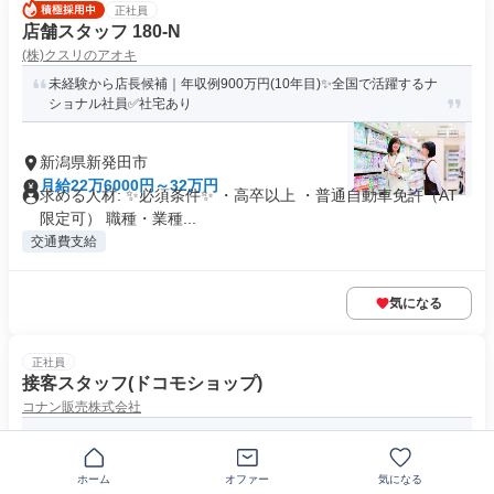
正社員
店舗スタッフ 180-N
(株)クスリのアオキ
未経験から店長候補｜年収例900万円(10年目)✨全国で活躍するナ
ショナル社員✅社宅あり
新潟県新発田市
月給22万6000円～32万円
求める人材: ✨必須条件✨ ・高卒以上 ・普通自動車免許（AT
限定可） 職種・業種...
交通費支給
気になる
正社員
接客スタッフ(ドコモショップ)
コナン販売株式会社
未経験OK＊年休125日｜ノルマなし｜残業時は別日に早上がり
ホーム
オファー
気になる