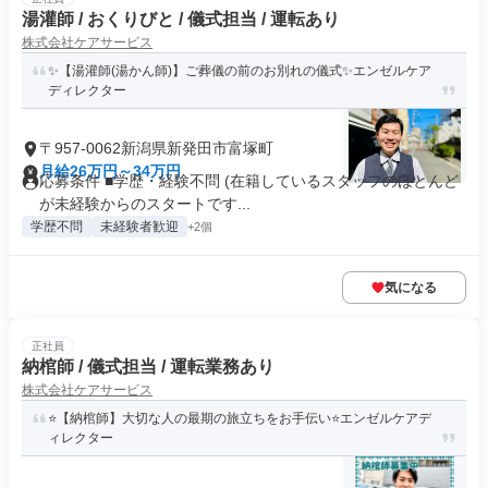
湯灌師 / おくりびと / 儀式担当 / 運転あり
株式会社ケアサービス
✨【湯灌師(湯かん師)】ご葬儀の前のお別れの儀式✨エンゼルケア
ディレクター
〒957-0062新潟県新発田市富塚町
月給26万円～34万円
応募条件 ■学歴・経験不問 (在籍しているスタッフのほとんど
が未経験からのスタートです...
学歴不問
未経験者歓迎
+2個
気になる
正社員
納棺師 / 儀式担当 / 運転業務あり
株式会社ケアサービス
⭐【納棺師】大切な人の最期の旅立ちをお手伝い⭐エンゼルケアデ
ィレクター