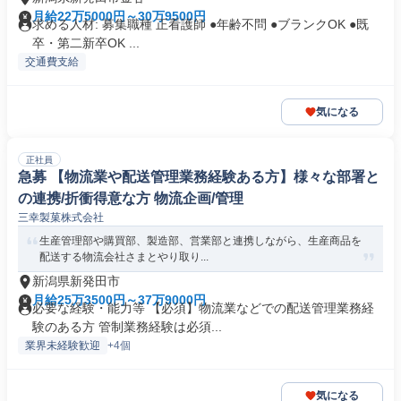
月給22万5000円～30万9500円
求める人材: 募集職種 正看護師 ●年齢不問 ●ブランクOK ●既
卒・第二新卒OK ...
交通費支給
気になる
正社員
急募 【物流業や配送管理業務経験ある方】様々な部署と
の連携/折衝得意な方 物流企画/管理
三幸製菓株式会社
生産管理部や購買部、製造部、営業部と連携しながら、生産商品を
配送する物流会社さまとやり取り...
新潟県新発田市
月給25万3500円～37万9000円
必要な経験・能力等 【必須】物流業などでの配送管理業務経
験のある方 管制業務経験は必須...
業界未経験歓迎
+4個
気になる