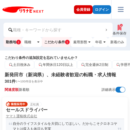
会員登録
ログイン
職種・キーワードから探す
条件保存
勤務地
職種
こだわり条件
雇用形態
年収
新着のみ
1
1
こだわり条件の追加設定を忘れていませんか？
土日祝休み
年間休日120日以上
完全週休2日制
学歴
新発田市（新潟県）、未経験者歓迎の転職・求人情報
301
件
1
〜
100
件目を表示中
関連度順
新着順
詳細表示
正社員
セールスドライバー
ヤマト運輸株式会社
自分のライフスタイルを大切にしてほしい。だからこそクロネコヤ
マトは収入も休日も充実