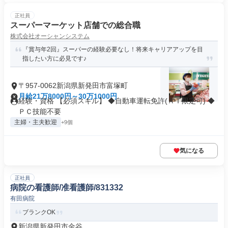
正社員
スーパーマーケット店舗での総合職
株式会社オーシャンシステム
『賞与年2回』スーパーの経験必要なし！将来キャリアアップを目
指したい方に必見です♪
〒957-0062新潟県新発田市富塚町
月給21万8000円～30万1000円
経験・資格 【必須スキル】 ◆自動車運転免許(ＡＴ限定可) ◆
ＰＣ技能不要
主婦・主夫歓迎
+9個
気になる
正社員
病院の看護師/准看護師/831332
有田病院
ブランクOK
新潟県新発田市金谷