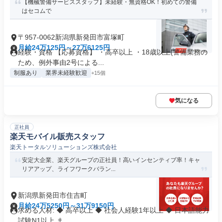
【機械警備サービススタッフ】未経験・無資格OK！初めての警備
はセコムで
〒957-0062新潟県新発田市富塚町
月給24万125円～27万6125円
経験・資格 【応募資格】 ・高卒以上 ・18歳以上(警備業務の
ため、例外事由2号による...
制服あり
業界未経験歓迎
+15個
気になる
正社員
楽天モバイル販売スタッフ
楽天トータルソリューションズ株式会社
安定大企業、楽天グループの正社員！高いインセンティブ率！キャ
リアアップ、ライフワークバラン...
新潟県新発田市住吉町
月給24万5250円～31万9150円
求める人材: ◆ 高卒以上 ◆ 社会人経験1年以上 ◆ 日本語能力
試験N1以上 ま...