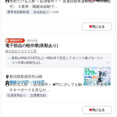
求めている人材 ＜必須要件＞ ・普通自動車運転免許（AT限定
可） ※業界・職種未経験で...
業界未経験歓迎
歩合給あり
+28個
気になる
契約社員
電子部品の軽作業(夜勤あり)
株式会社ナカヤマ工業
夜勤は時給1518円以上✨️4勤2休で安定してガッツリ稼げる✅️コツ
コツ作業✊️残業代は1...
新潟県新発田市山崎
時給1215円～1876円
求める人材: ＜必須条件＞ ■PCに少しでも触ったことがある方
※キーボードを見なが...
社員登用あり
交通費支給
気になる