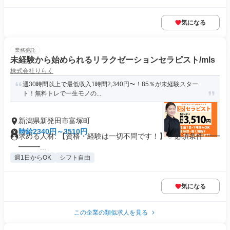
気になる
業務委託
未経験から始められるリラクゼーションセラピスト/mls
株式会社りらく
週30時間以上で最低収入1時間2,340円〜！85％が未経験スター
ト！無料トレで一生モノの...
新潟県新発田市富塚町
時給2340円～3510円
求める人材: 【資格・経験は一切不問です！】 ✅必須条件 ━━
━━━...
週1日からOK
シフト自由
気になる
この企業の類似求人を見る