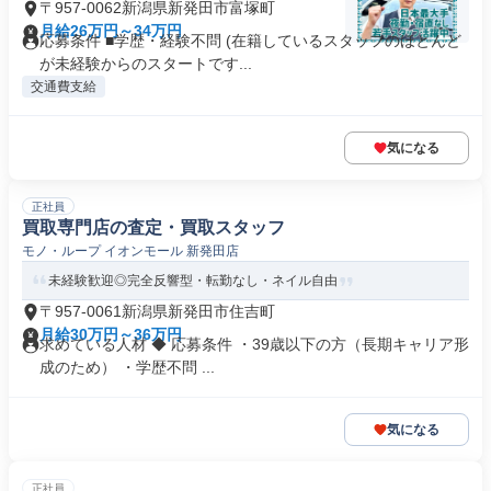
〒957-0062新潟県新発田市富塚町
月給26万円～34万円
応募条件 ■学歴・経験不問 (在籍しているスタッフのほとんど
が未経験からのスタートです...
交通費支給
気になる
正社員
買取専門店の査定・買取スタッフ
モノ・ループ イオンモール 新発田店
未経験歓迎◎完全反響型・転勤なし・ネイル自由
〒957-0061新潟県新発田市住吉町
月給30万円～36万円
求めている人材 ◆ 応募条件 ・39歳以下の方（長期キャリア形
成のため） ・学歴不問 ...
気になる
正社員