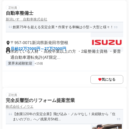
正社員
自動車整備士
新潟いすゞ自動車株式会社
創業75年を超える安定企業＊作業する車輛は小型～大型と様々！
〒957-0071新潟県新発田市曽根
月給22万7000円～27万7000円
求めている人材 ・高校卒業以上の方 ・2級整備士資格 ・要普
通自動車運転免許(AT限定...
業界未経験歓迎
+15個
気になる
正社員
完全反響型のリフォーム提案営業
株式会社イノウエ
【創業120年の安定企業】飛び込み・ノルマなし！未経験から「住
まいのプロ」へ／残業月5h程...