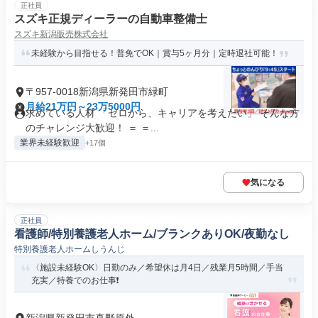
正社員
スズキ正規ディーラーの自動車整備士
スズキ新潟販売株式会社
未経験から目指せる！普免でOK｜賞与5ヶ月分｜定時退社可能！
〒957-0018新潟県新発田市緑町
月給21万円～23万5000円
求めている人材 「ゼロから、キャリアを考えたい」 そんな方
のチャレンジ大歓迎！ ＝ ＝...
業界未経験歓迎
+17個
気になる
正社員
看護師/特別養護老人ホーム/ブランクありOK/夜勤なし
特別養護老人ホームしうんじ
〈施設未経験OK〉日勤のみ／希望休は月4日／残業月5時間／手当
充実／特養でのお仕事❗️