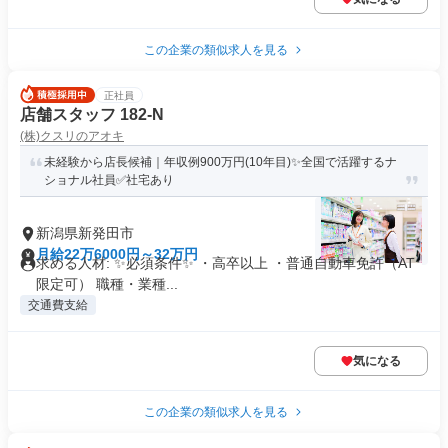
この企業の類似求人を見る
正社員
店舗スタッフ 182-N
(株)クスリのアオキ
未経験から店長候補｜年収例900万円(10年目)✨全国で活躍するナ
ショナル社員✅社宅あり
新潟県新発田市
月給22万6000円～32万円
求める人材: ✨必須条件✨ ・高卒以上 ・普通自動車免許（AT
限定可） 職種・業種...
交通費支給
気になる
この企業の類似求人を見る