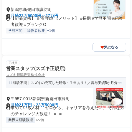
新潟県新発田市諏訪町
月給22万5000円～27万円
【応募資格】 正看護師 【メリット】 #長期 #学歴不問 #経験
者歓迎 #ブランクO...
学歴不問
経験者歓迎
+1個
気になる
正社員
営業スタッフ(スズキ正規店)
スズキ新潟販売株式会社
経験不問｜スズキの充実した研修・手当あり！／賞与実績5か月分
〒957-0018新潟県新発田市緑町
月給21万円～23万5000円
求めている人材 「ゼロから、キャリアを考えたい」 そんな方
のチャレンジ大歓迎！ ＝ ＝...
業界未経験歓迎
+22個