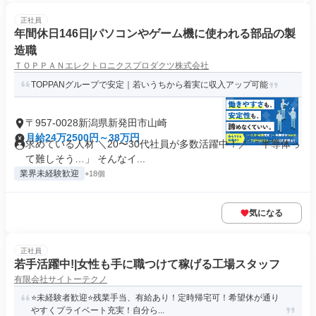
正社員
年間休日146日|パソコンやゲーム機に使われる部品の製
造職
ＴＯＰＰＡＮエレクトロニクスプロダクツ株式会社
TOPPANグループで安定｜若いうちから着実に収入アップ可能
〒957-0028新潟県新発田市山崎
月給24万2500円～38万円
求めている人材 ＼20〜30代社員が多数活躍中！／ 「半導体っ
て難しそう…」 そんなイ...
業界未経験歓迎
+18個
気になる
正社員
若手活躍中!|女性も手に職つけて稼げる工場スタッフ
有限会社サイトーテクノ
⭐未経験者歓迎⭐残業手当、有給あり！定時帰宅可！希望休が通り
やすくプライベート充実！自分ら...