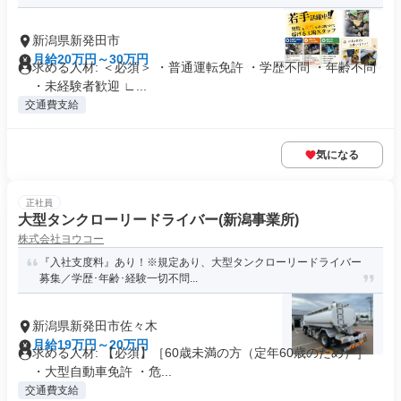
新潟県新発田市
月給20万円～30万円
求める人材: ＜必須＞ ・普通運転免許 ・学歴不問 ・年齢不問
・未経験者歓迎 ∟...
交通費支給
気になる
正社員
大型タンクローリードライバー(新潟事業所)
株式会社ヨウコー
『入社支度料』あり！※規定あり、大型タンクローリードライバー
募集／学歴･年齢･経験一切不問...
新潟県新発田市佐々木
月給19万円～20万円
求める人材: 【必須】［60歳未満の方（定年60歳のため）］
・大型自動車免許 ・危...
交通費支給