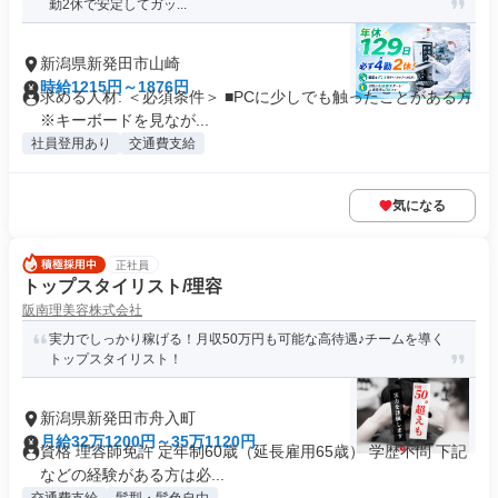
勤2休で安定してガッ...
新潟県新発田市山崎
時給1215円～1876円
求める人材: ＜必須条件＞ ■PCに少しでも触ったことがある方
※キーボードを見なが...
社員登用あり
交通費支給
気になる
正社員
トップスタイリスト/理容
阪南理美容株式会社
実力でしっかり稼げる！月収50万円も可能な高待遇♪チームを導く
トップスタイリスト！
新潟県新発田市舟入町
月給32万1200円～35万1120円
資格 理容師免許 定年制60歳（延長雇用65歳） 学歴不問 下記
などの経験がある方は必...