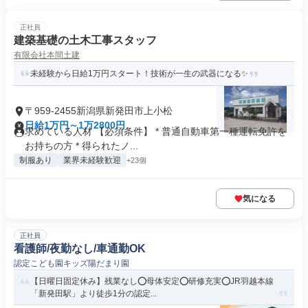
正社員
建築基礎の土木工事スタッフ
有限会社本間土建
未経験から日給1万円スタート！技術が一生の武器になる✨
〒959-2455新潟県新発田市上小松
日給1万円～1万2800円
求めている人材 【必須条件】 * 普通自動車第一種運転免許を
お持ちの方 * 得られたノ...
制服あり
業界未経験歓迎
+23個
気になる
正社員
看護師/夜勤なし/車通勤OK
認定こども園キッズ陽だまり園
【日曜日固定休み】残業なし⭕母体安定⭕研修充実⭕JR羽越本線
「新発田駅」より徒歩1分の認定...