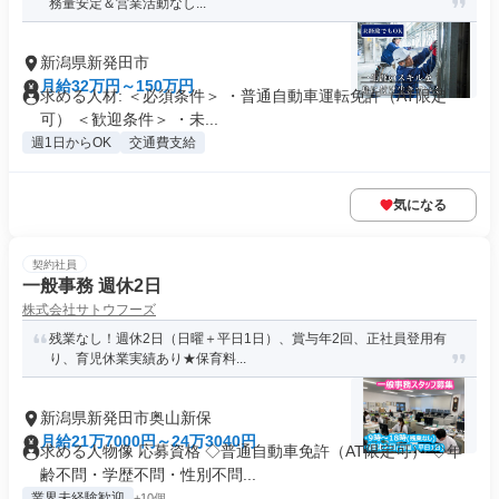
務量安定＆営業活動なし...
新潟県新発田市
月給32万円～150万円
求める人材: ＜必須条件＞ ・普通自動車運転免許（AT限定
可） ＜歓迎条件＞ ・未...
週1日からOK
交通費支給
気になる
契約社員
一般事務 週休2日
株式会社サトウフーズ
残業なし！週休2日（日曜＋平日1日）、賞与年2回、正社員登用有
り、育児休業実績あり★保育料...
新潟県新発田市奥山新保
月給21万7000円～24万3040円
求める人物像 応募資格 ◇普通自動車免許（AT限定可） ◇年
齢不問・学歴不問・性別不問...
業界未経験歓迎
+10個