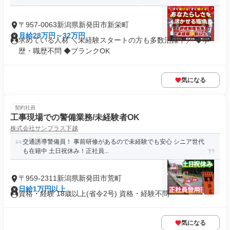
〒957-0063新潟県新発田市新栄町
月給28万円～32万円
求めている人材 ＼未経験スタートの方も多数活躍中／ ◆学
歴・職歴不問 ◆ブランクOK
気になる
契約社員
工事現場での警備業務/未経験者OK
株式会社サンプラス下越
交通誘導警備員！ 事前研修があるので未経験でも安心 シニア世代
も在籍中 土日祝休み！正社員...
〒959-2311新潟県新発田市荒町
日給1万円以上
資格・経験 18歳以上(省令2号) 資格・経験不問
気になる