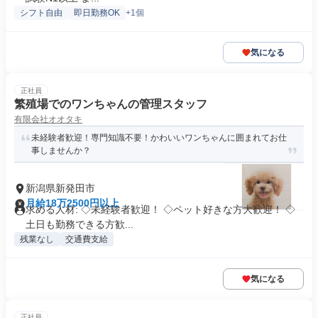
シフト自由
即日勤務OK
+1個
気になる
正社員
繁殖場でのワンちゃんの管理スタッフ
有限会社オオタキ
未経験者歓迎！専門知識不要！かわいいワンちゃんに囲まれてお仕
事しませんか？
新潟県新発田市
月給18万2500円以上
求める人材: ◇未経験者歓迎！ ◇ペット好きな方大歓迎！ ◇
土日も勤務できる方歓...
残業なし
交通費支給
気になる
正社員