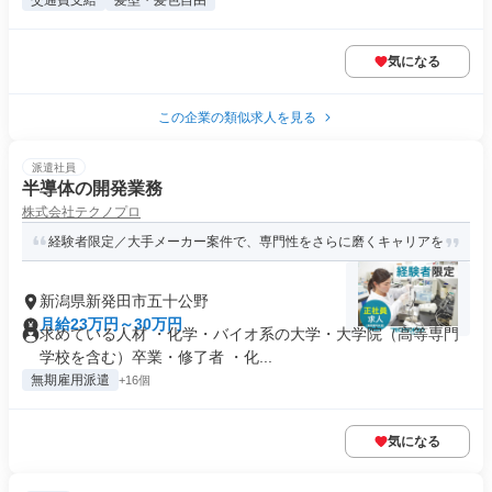
交通費支給
髪型・髪色自由
気になる
この企業の類似求人を見る
派遣社員
半導体の開発業務
株式会社テクノプロ
経験者限定／大手メーカー案件で、専門性をさらに磨くキャリアを
新潟県新発田市五十公野
月給23万円～30万円
求めている人材 ・化学・バイオ系の大学・大学院（高等専門
学校を含む）卒業・修了者 ・化...
無期雇用派遣
+16個
気になる