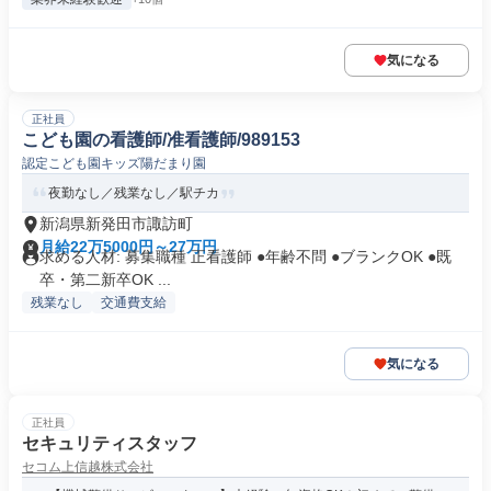
気になる
正社員
こども園の看護師/准看護師/989153
認定こども園キッズ陽だまり園
夜勤なし／残業なし／駅チカ
新潟県新発田市諏訪町
月給22万5000円～27万円
求める人材: 募集職種 正看護師 ●年齢不問 ●ブランクOK ●既
卒・第二新卒OK ...
残業なし
交通費支給
気になる
正社員
セキュリティスタッフ
セコム上信越株式会社