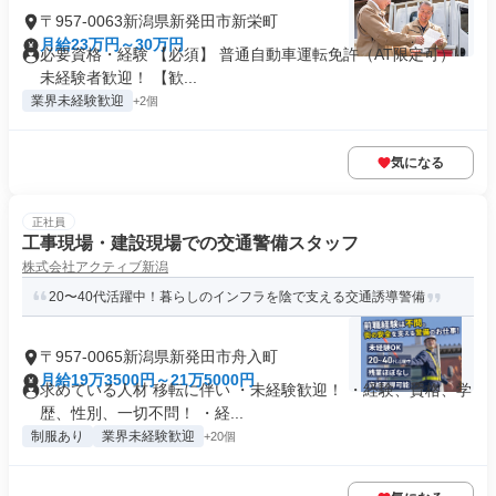
〒957-0063新潟県新発田市新栄町
月給23万円～30万円
必要資格・経験 【必須】 普通自動車運転免許（AT限定可）
未経験者歓迎！ 【歓...
業界未経験歓迎
+2個
気になる
正社員
工事現場・建設現場での交通警備スタッフ
株式会社アクティブ新潟
20〜40代活躍中！暮らしのインフラを陰で支える交通誘導警備
〒957-0065新潟県新発田市舟入町
月給19万3500円～21万5000円
求めている人材 移転に伴い ・未経験歓迎！ ・経験、資格、学
歴、性別、一切不問！ ・経...
制服あり
業界未経験歓迎
+20個