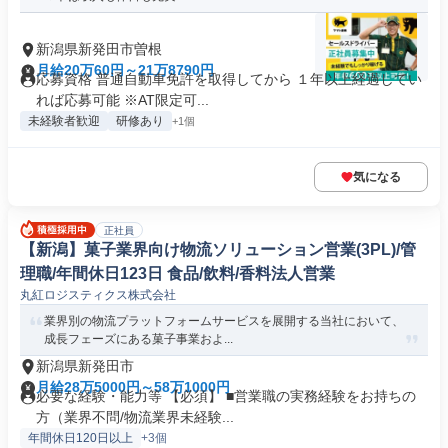
新潟県新発田市曽根
月給20万60円～21万8790円
応募資格 普通自動車免許を取得してから １年以上経過してい
れば応募可能 ※AT限定可...
未経験者歓迎
研修あり
+1個
気になる
正社員
【新潟】菓子業界向け物流ソリューション営業(3PL)/管
理職/年間休日123日 食品/飲料/香料法人営業
丸紅ロジスティクス株式会社
業界別の物流プラットフォームサービスを展開する当社において、
成長フェーズにある菓子事業およ...
新潟県新発田市
月給28万5000円～58万1000円
必要な経験・能力等 【必須】 ■営業職の実務経験をお持ちの
方（業界不問/物流業界未経験...
年間休日120日以上
+3個