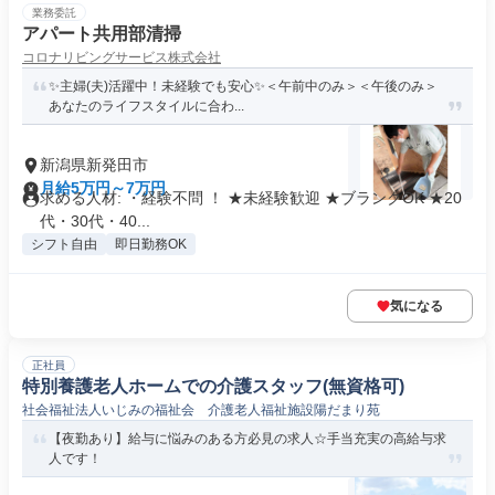
業務委託
アパート共用部清掃
コロナリビングサービス株式会社
✨主婦(夫)活躍中！未経験でも安心✨＜午前中のみ＞＜午後のみ＞
あなたのライフスタイルに合わ...
新潟県新発田市
月給5万円～7万円
求める人材: ・経験不問 ！ ★未経験歓迎 ★ブランクOK ★20
代・30代・40...
シフト自由
即日勤務OK
気になる
正社員
特別養護老人ホームでの介護スタッフ(無資格可)
社会福祉法人いじみの福祉会 介護老人福祉施設陽だまり苑
【夜勤あり】給与に悩みのある方必見の求人☆手当充実の高給与求
人です！