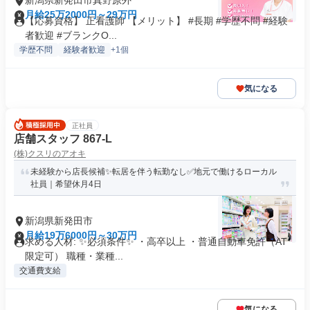
新潟県新発田市真野原外
月給25万2000円～29万円
【応募資格】 正看護師 【メリット】 #長期 #学歴不問 #経験
者歓迎 #ブランクO...
学歴不問
経験者歓迎
+1個
気になる
正社員
店舗スタッフ 867-L
(株)クスリのアオキ
未経験から店長候補✨転居を伴う転勤なし✅地元で働けるローカル
社員｜希望休月4日
新潟県新発田市
月給19万6000円～30万円
求める人材: ✨必須条件✨ ・高卒以上 ・普通自動車免許（AT
限定可） 職種・業種...
交通費支給
気になる