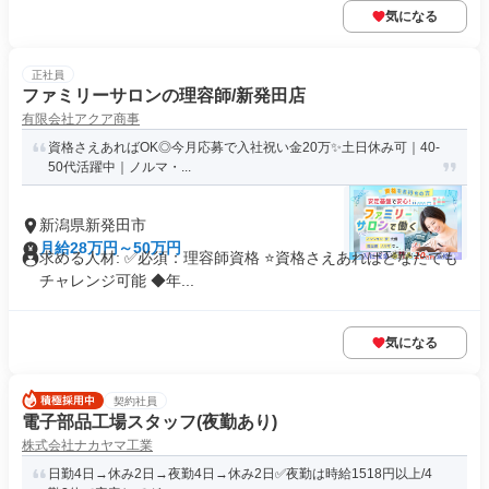
気になる
正社員
ファミリーサロンの理容師/新発田店
有限会社アクア商事
資格さえあればOK◎今月応募で入社祝い金20万✨️土日休み可｜40-
50代活躍中｜ノルマ・...
新潟県新発田市
月給28万円～50万円
求める人材: ✅必須：理容師資格 ⭐️資格さえあればどなたでも
チャレンジ可能 ◆年...
気になる
契約社員
電子部品工場スタッフ(夜勤あり)
株式会社ナカヤマ工業
日勤4日→休み2日→夜勤4日→休み2日✅️夜勤は時給1518円以上/4