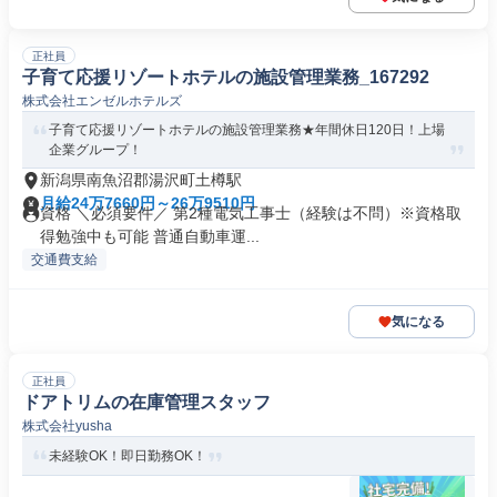
正社員
子育て応援リゾートホテルの施設管理業務_167292
株式会社エンゼルホテルズ
子育て応援リゾートホテルの施設管理業務★年間休日120日！上場
企業グループ！
新潟県南魚沼郡湯沢町土樽駅
月給24万7660円～26万9510円
資格 ＼必須要件／ 第2種電気工事士（経験は不問）※資格取
得勉強中も可能 普通自動車運...
交通費支給
気になる
正社員
ドアトリムの在庫管理スタッフ
株式会社yusha
未経験OK！即日勤務OK！