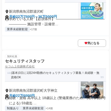
新潟県南魚沼郡湯沢町
月給23万7500円～36万5000円
求めている人材 【必須条件】 ――――――――――――――
――――― 施設管理・設備管...
業界未経験歓迎
+17個
気になる
契約社員
セキュリティスタッフ
セコム上信越株式会社
(基本)3日に1回24H勤務のセキュリティスタッフ募集！未経験・無
資格OK
新潟県南魚沼郡湯沢町大字神立
月給22万6000円
経験・資格 高卒以上 18歳以上 (警備業務のため、例外事由2号
による) 59歳迄 ...
制服あり
業界未経験歓迎
+14個