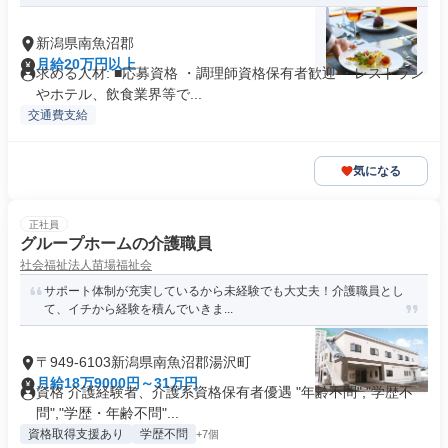
新潟県南魚沼郡
月給20万円以上
求める人材: ■応募資格 ・調理師資格保有者歓迎 ・レストラン
やホテル、飲食業界等で...
交通費支給
気になる
正社員
グループホームの介護職員
社会福祉法人苗場福祉会
サポート体制が充実しているから未経験でも大丈夫！介護職員とし
て、イチから経験を積んでいきま...
〒949-6103新潟県南魚沼郡湯沢町
月給18万9000円～31万円
資格 介護経験者、介護系資格保有者優遇 "年齢不問","学歴不
問","学歴・年齢不問"...
資格取得支援あり
学歴不問
+7個