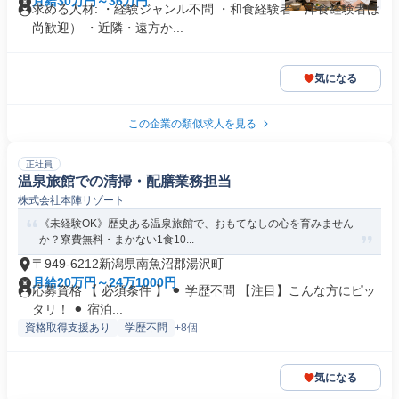
月給30万円～36万円
求める人材: ・経験ジャンル不問 ・和食経験者・洋食経験者は
尚歓迎） ・近隣・遠方か...
気になる
この企業の類似求人を見る
正社員
温泉旅館での清掃・配膳業務担当
株式会社本陣リゾート
《未経験OK》歴史ある温泉旅館で、おもてなしの心を育みません
か？寮費無料・まかない1食10...
〒949-6212新潟県南魚沼郡湯沢町
月給20万円～24万1000円
応募資格 【 必須条件 】 ⚫︎ 学歴不問 【注目】こんな方にピッ
タリ！ ⚫︎ 宿泊...
資格取得支援あり
学歴不問
+8個
気になる