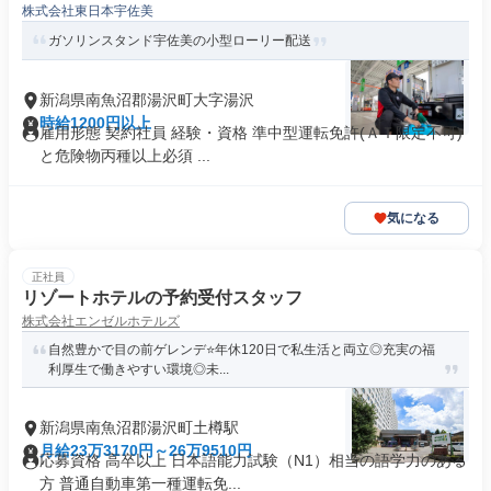
株式会社東日本宇佐美
ガソリンスタンド宇佐美の小型ローリー配送
新潟県南魚沼郡湯沢町大字湯沢
時給1200円以上
雇用形態 契約社員 経験・資格 準中型運転免許(ＡＴ限定不可)
と危険物丙種以上必須 ...
気になる
正社員
リゾートホテルの予約受付スタッフ
株式会社エンゼルホテルズ
自然豊かで目の前ゲレンデ⭐️年休120日で私生活と両立◎充実の福
利厚生で働きやすい環境◎未...
新潟県南魚沼郡湯沢町土樽駅
月給23万3170円～26万9510円
応募資格 高卒以上 日本語能力試験（N1）相当の語学力のある
方 普通自動車第一種運転免...