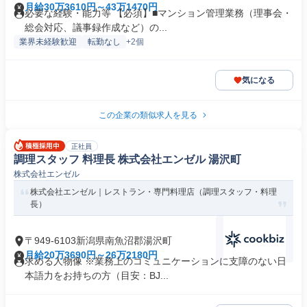
月給30万3610円～43万1470円
必要な経験・能力等 【必須】■マンション管理業務（理事会・
総会対応、議事録作成など）の...
業界未経験歓迎
転勤なし
+2個
気になる
この企業の類似求人を見る
正社員
調理スタッフ 料理長 株式会社エンゼル 湯沢町
株式会社エンゼル
株式会社エンゼル｜レストラン・専門料理店（調理スタッフ・料理
長）
〒949-6103新潟県南魚沼郡湯沢町
月給20万3690円～26万2180円
求める人物像 ※業務上のコミュニケーションに支障のない日
本語力をお持ちの方（目安：BJ...