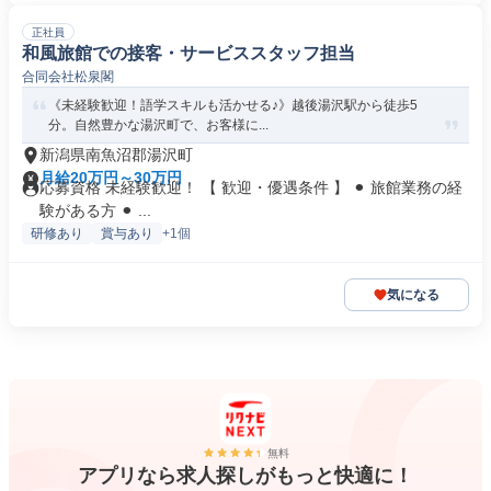
正社員
和風旅館での接客・サービススタッフ担当
合同会社松泉閣
《未経験歓迎！語学スキルも活かせる♪》越後湯沢駅から徒歩5
分。自然豊かな湯沢町で、お客様に...
新潟県南魚沼郡湯沢町
月給20万円～30万円
応募資格 未経験歓迎！ 【 歓迎・優遇条件 】 ⚫︎ 旅館業務の経
験がある方 ⚫︎ ...
研修あり
賞与あり
+1個
気になる
無料
アプリなら求人探しがもっと快適に！