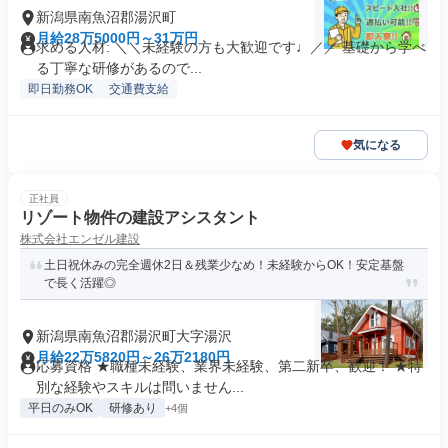
新潟県南魚沼郡湯沢町
月給28万5000円～31万円
求める人材: ＼＼未経験の方も大歓迎です♩／／ 基礎から学べ
る丁寧な研修があるので...
即日勤務OK
交通費支給
気になる
正社員
リゾート物件の建設アシスタント
株式会社エンゼル建設
土日祝休みの完全週休2日＆残業少なめ！未経験からOK！安定基盤
で長く活躍◎
新潟県南魚沼郡湯沢町大字湯沢
月給22万5820円～26万2180円
応募資格 ★職種未経験、業界未経験、第二新卒、歓迎！ ★特
別な経験やスキルは問いません...
平日のみOK
研修あり
+4個