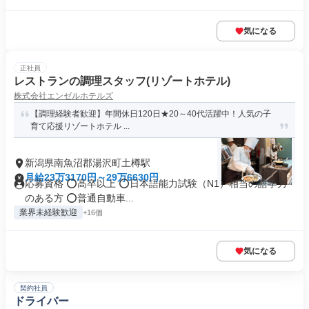
気になる
正社員
レストランの調理スタッフ(リゾートホテル)
株式会社エンゼルホテルズ
【調理経験者歓迎】年間休日120日★20～40代活躍中！人気の子
育て応援リゾートホテル ...
新潟県南魚沼郡湯沢町土樽駅
月給23万3170円～29万6630円
応募資格 ⭕️高卒以上 ⭕️日本語能力試験（N1）相当の語学力
のある方 ⭕️普通自動車...
業界未経験歓迎
+16個
気になる
契約社員
ドライバー