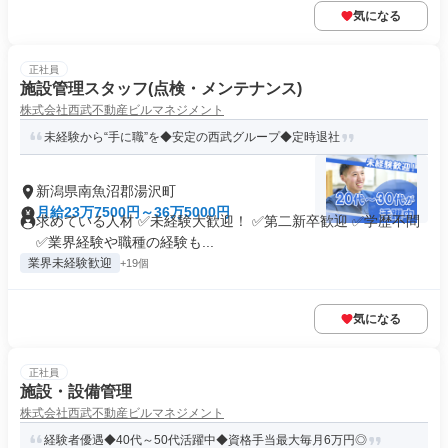
気になる
正社員
施設管理スタッフ(点検・メンテナンス)
株式会社西武不動産ビルマネジメント
未経験から“手に職”を◆安定の西武グループ◆定時退社
新潟県南魚沼郡湯沢町
月給23万7500円～36万5000円
求めている人材 ✅未経験大歓迎！ ✅第二新卒歓迎 ✅学歴不問
✅業界経験や職種の経験も...
業界未経験歓迎
+19個
気になる
正社員
施設・設備管理
株式会社西武不動産ビルマネジメント
経験者優遇◆40代～50代活躍中◆資格手当最大毎月6万円◎