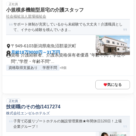
正社員
小規模多機能型居宅の介護スタッフ
社会福祉法人苗場福祉会
サポート体制が充実しているから未経験でも大丈夫！介護職員とし
て、イチから経験を積んでいきま...
〒949-6103新潟県南魚沼郡湯沢町
月給18万9000円～31万円
資格 介護経験者、介護系資格保有者優遇 "年齢不問","学歴不
問","学歴・年齢不問"...
資格取得支援あり
学歴不問
+8個
気になる
正社員
技術職のその他/1417274
株式会社エンゼルホテルズ
子育て応援リゾートホテルの施設管理業務★年間休日120日！上場
企業グループ！