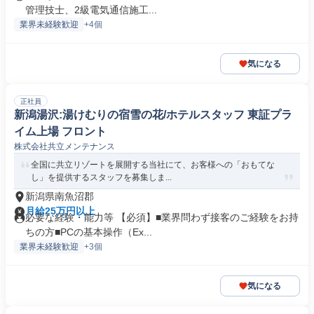
管理技士、2級電気通信施工...
業界未経験歓迎
+4個
気になる
正社員
新潟湯沢:湯けむりの宿雪の花/ホテルスタッフ 東証プラ
イム上場 フロント
株式会社共立メンテナンス
全国に共立リゾートを展開する当社にて、お客様への「おもてな
し」を提供するスタッフを募集しま...
新潟県南魚沼郡
月給25万円以上
必要な経験・能力等 【必須】■業界問わず接客のご経験をお持
ちの方■PCの基本操作（Ex...
業界未経験歓迎
+3個
気になる