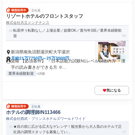
正社員
リゾートホテルのフロントスタッフ
株式会社共立メンテナンス
転居伴う転勤なし／上場企業／副業OK／賞与年3回／業界未経験歓
迎
新潟県南魚沼郡湯沢町大字湯沢
月給21万7750円～25万3000円
資格 【必須条件】 ・日本語能力試験N1レベル以上の方 ・漢
字の読み書きができる方 ※...
業界未経験歓迎
+18個
気になる
正社員
ホテルの調理師/N113466
株式会社西武・プリンスホテルズワールドワイド
★目の前に広がる広大なゲレンデ！観光客から大人気のホテルで正
社員の調理スタッフを募集してい...