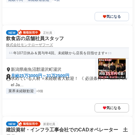
気になる
NEW
正社員
飲食店の店舗社員スタッフ
株式会社モンテローザフーズ
年107日休み＆賞与年4回。未経験から店長を目指せます⭐️
新潟県南魚沼郡湯沢町湯沢
月給25万3000円～31万2500円
求めている人材 ⭐未経験者大歓迎！ 《 必須条件 》 Native lev
el Ja...
業界未経験歓迎
+9個
気になる
NEW
派遣社員
建設資材・インフラ工事会社でのCADオペレーター 土