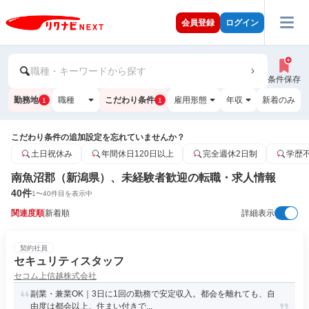
会員登録
ログイン
職種・キーワードから探す
条件保存
勤務地
職種
こだわり条件
雇用形態
年収
新着のみ
1
1
こだわり条件の追加設定を忘れていませんか？
土日祝休み
年間休日120日以上
完全週休2日制
学歴
南魚沼郡（新潟県）、未経験者歓迎の転職・求人情報
40
件
1
〜
40
件目を表示中
関連度順
新着順
詳細表示
契約社員
セキュリティスタッフ
セコム上信越株式会社
副業・兼業OK｜3日に1回の勤務で安定収入。都会を離れても、自
由度は都会以上。住まい付きで...