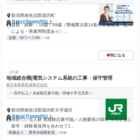
新潟県南魚沼郡湯沢町
月給22万6000円以上
資格・経験 ・18歳～59歳（警備業法第14条の警備業務・定年
による・再雇用制度あり）...
副業・WワークOK
+7個
気になる
正社員
地域総合職|電気システム系統の工事・保守管理
東日本旅客鉄道株式会社
高卒以上／未経験応募可能／研修や手当充実
新潟県南魚沼郡湯沢町大字湯沢
月給26万3000円以上
求めている人材 未経験応募可能／人物重視の採用 年間を通じ
新卒・経験者採用を合わせて1...
制服あり
業界未経験歓迎
+25個