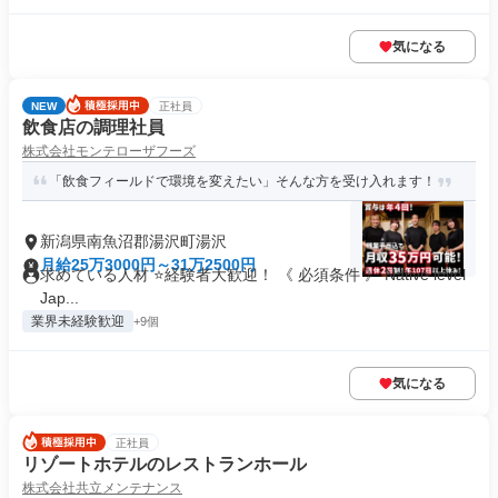
気になる
NEW
正社員
飲食店の調理社員
株式会社モンテローザフーズ
「飲食フィールドで環境を変えたい」そんな方を受け入れます！
新潟県南魚沼郡湯沢町湯沢
月給25万3000円～31万2500円
求めている人材 ⭐経験者大歓迎！ 《 必須条件 》 Native level
Jap...
業界未経験歓迎
+9個
気になる
正社員
リゾートホテルのレストランホール
株式会社共立メンテナンス