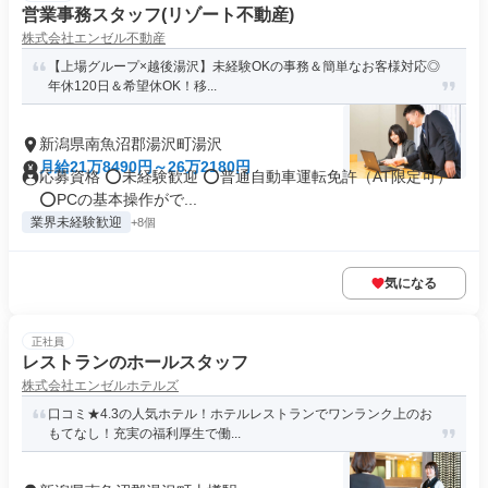
営業事務スタッフ(リゾート不動産)
株式会社エンゼル不動産
【上場グループ×越後湯沢】未経験OKの事務＆簡単なお客様対応◎
年休120日＆希望休OK！移...
新潟県南魚沼郡湯沢町湯沢
月給21万8490円～26万2180円
応募資格 ⭕️未経験歓迎 ⭕️普通自動車運転免許（AT限定可）
⭕️PCの基本操作がで...
業界未経験歓迎
+8個
気になる
正社員
レストランのホールスタッフ
株式会社エンゼルホテルズ
口コミ★4.3の人気ホテル！ホテルレストランでワンランク上のお
もてなし！充実の福利厚生で働...