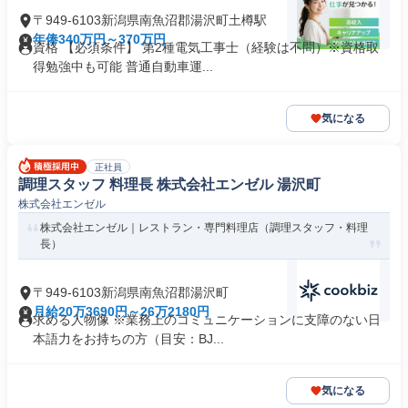
〒949-6103新潟県南魚沼郡湯沢町土樽駅
年俸340万円～370万円
資格 【必須条件】 第2種電気工事士（経験は不問）※資格取
得勉強中も可能 普通自動車運...
気になる
正社員
調理スタッフ 料理長 株式会社エンゼル 湯沢町
株式会社エンゼル
株式会社エンゼル｜レストラン・専門料理店（調理スタッフ・料理
長）
〒949-6103新潟県南魚沼郡湯沢町
月給20万3690円～26万2180円
求める人物像 ※業務上のコミュニケーションに支障のない日
本語力をお持ちの方（目安：BJ...
気になる