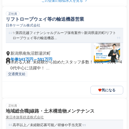
この企業の類似求人を見る
正社員
リフトロープウェイ等の輸送機器営業
日本ケーブル株式会社
✨️第四北越フィナンシャルグループ保有案件✨️新潟県湯沢町/リフト
ロープウェイ等の輸送機器...
新潟県南魚沼郡湯沢町
年俸343万円～591万円
求める人材: 未経験から始めたスタッフ多数！ 20代・30代・4
0代中心に活躍中！ ...
交通費支給
気になる
正社員
地域総合職|線路・土木構造物メンテナンス
東日本旅客鉄道株式会社
高卒以上／未経験応募可能／研修や手当充実