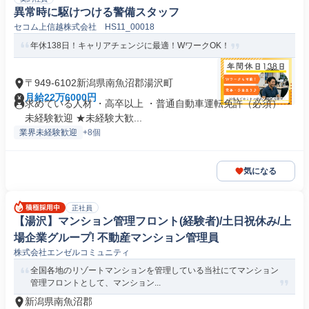
異常時に駆けつける警備スタッフ
セコム上信越株式会社 HS11_00018
年休138日！キャリアチェンジに最適！WワークOK！
〒949-6102新潟県南魚沼郡湯沢町
月給22万6000円
求めている人材 ・高卒以上 ・普通自動車運転免許（必須） ・
未経験歓迎 ★未経験大歓...
業界未経験歓迎
+8個
気になる
正社員
【湯沢】マンション管理フロント(経験者)/土日祝休み/上
場企業グループ! 不動産マンション管理員
株式会社エンゼルコミュニティ
全国各地のリゾートマンションを管理している当社にてマンション
管理フロントとして、マンション...
新潟県南魚沼郡