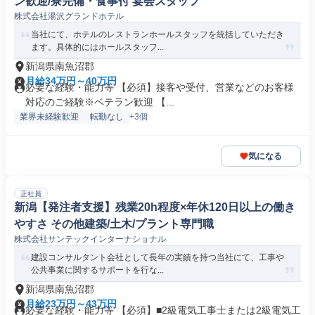
ン歓迎/寮完備・食事付 宴会スタッフ
株式会社湯沢グランドホテル
当社にて、ホテルのレストランホールスタッフを統括していただき
ます。具体的にはホールスタッフ...
新潟県南魚沼郡
月給34万円～40万円
必要な経験・能力等 【必須】接客や受付、営業などのお客様
対応のご経験※ベテラン歓迎 【...
業界未経験歓迎
転勤なし
+3個
気になる
正社員
新潟【発注者支援】残業20h程度×年休120日以上の働き
やすさ その他建築/土木/プラント専門職
株式会社サンテックインターナショナル
建設コンサルタント会社として長年の実績を持つ当社にて、工事や
公共事業に関するサポートを行な...
新潟県南魚沼郡
月給23万円～43万円
必要な経験・能力等 【必須】■2級電気工事士または2級電気工