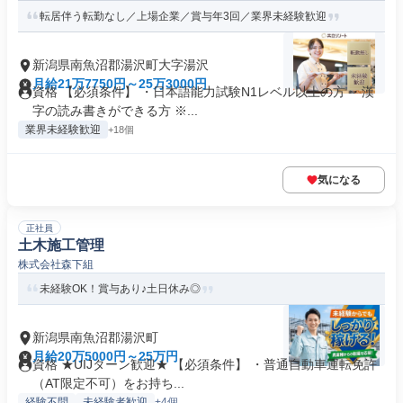
転居伴う転勤なし／上場企業／賞与年3回／業界未経験歓迎
新潟県南魚沼郡湯沢町大字湯沢
月給21万7750円～25万3000円
資格 【必須条件】 ・日本語能力試験N1レベル以上の方 ・漢
字の読み書きができる方 ※...
業界未経験歓迎
+18個
気になる
正社員
土木施工管理
株式会社森下組
未経験OK！賞与あり♪土日休み◎
新潟県南魚沼郡湯沢町
月給20万5000円～25万円
資格 ★UIJターン歓迎★ 【必須条件】 ・普通自動車運転免許
（AT限定不可）をお持ち...
経験不問
未経験者歓迎
+4個