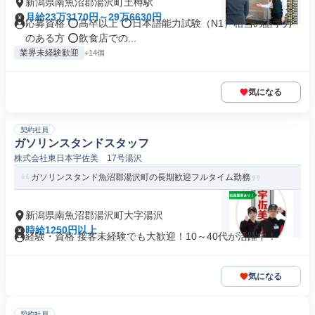
新潟県南魚沼郡湯沢町土樽駅
月給23万3170円～29万6630円
応募資格 ⭕️高卒以上 ⭕️日本語能力試験（N1）相当の語学力
のある方 ⭕️飲食店での...
業界未経験歓迎
+14個
気になる
契約社員
ガソリンスタンドスタッフ
株式会社東日本宇佐美 17号湯沢
ガソリンスタンド魚沼郡湯沢町の長期歓迎フルタイム勤務
新潟県南魚沼郡湯沢町大字湯沢
時給1250円以上
経験・資格 接客未経験でも大歓迎！10～40代が活躍中！
気になる
契約社員