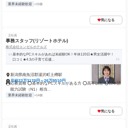
業界未経験歓迎
+15個
気になる
正社員
事務スタッフ(リゾートホテル)
株式会社エンゼルホテルズ
基本的なPCスキルがあれば未経験OK！年休120日★男女活躍中！
口コミ★4.3の子育て応援...
新潟県南魚沼郡湯沢町土樽駅
月給23万3170円～26万9510円
応募資格 ⭕️基本的なPCスキルがある方 ⭕️高卒以上 ⭕️日本語
能力試験（N1）相当...
業界未経験歓迎
+14個
気になる
正社員