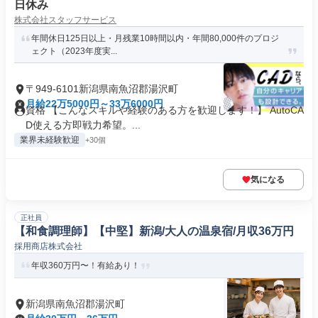
日休み
株式会社スタッフサービス
年間休日125日以上・月残業10時間以内・年間80,000件のプロジ
ェクト（2023年度実...
〒949-6101新潟県南魚沼郡湯沢町
月給22万5000円～33万6000円
資格 【こんなスキルや経験のある方を歓迎します！】 AutoCA
D使える方即戦力希望。...
業界未経験歓迎
+30個
気になる
正社員
【和食調理師】【中堅】新潟/大人の温泉宿/月収36万円
採用商店株式会社
年収360万円〜！有給あり！
新潟県南魚沼郡湯沢町