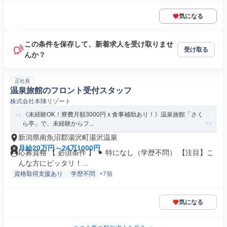
気になる
この条件を保存して、新着求人を受け取りませ
受け取る
んか？
正社員
温泉旅館のフロント受付スタッフ
株式会社本陣リゾート
《未経験OK！寮費月額3000円 x 食事補助あり！》温泉旅館「さく
ら亭」で、未経験からフ...
新潟県南魚沼郡湯沢町湯沢温泉
月給20万円～24万1000円
応募資格 【 必須条件 】 ⚫︎ 特になし（学歴不問） 【注目】こ
んな方にピッタリ！...
資格取得支援あり
学歴不問
+7個
気になる