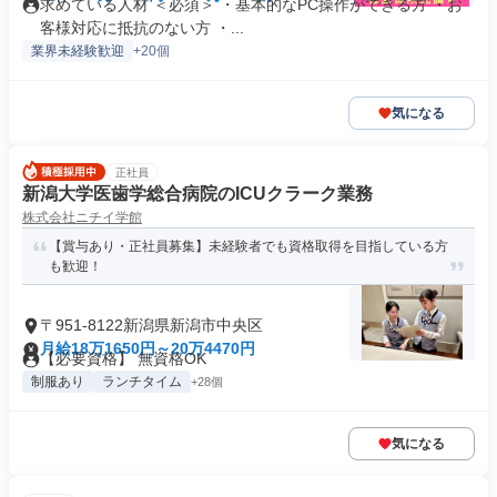
求めている人材 ＜必須＞ ・基本的なPC操作ができる方 ・お
客様対応に抵抗のない方 ・...
業界未経験歓迎
+20個
気になる
正社員
新潟大学医歯学総合病院のICUクラーク業務
株式会社ニチイ学館
【賞与あり・正社員募集】未経験者でも資格取得を目指している方
も歓迎！
〒951-8122新潟県新潟市中央区
月給18万1650円～20万4470円
【必要資格】 無資格OK
制服あり
ランチタイム
+28個
気になる