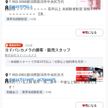
〒950-0088新潟県新潟市中央区万代
月給25万円以上
資格 ＝＝＝＝＝＝＝＝＝ 高卒以上 未経験者歓迎 資格不問 ＝
＝＝＝＝＝＝＝＝ 【美...
業界未経験歓迎
+22個
気になる
正社員
ヨドバシカメラの接客・販売スタッフ
株式会社ヨドバシカメラ
未経験スタートで月収24万以上！社割など福利厚生充実
〒950-0901新潟県新潟市中央区弁天
月給24万3749円～26万8690円
求めている人材 新卒・第二新卒・中途など幅広く募集しま
す！
制服あり
業界未経験歓迎
+19個
気になる