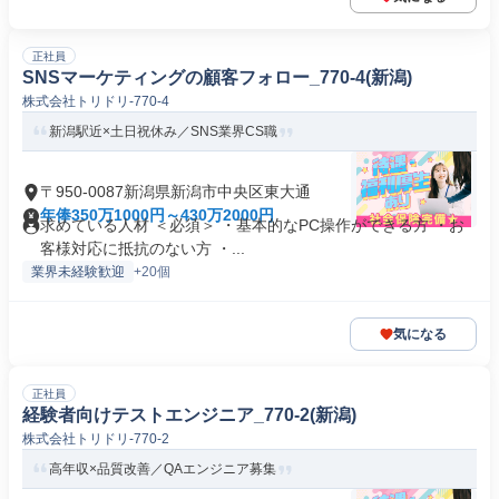
正社員
SNSマーケティングの顧客フォロー_770-4(新潟)
株式会社トリドリ-770-4
新潟駅近×土日祝休み／SNS業界CS職
〒950-0087新潟県新潟市中央区東大通
年俸350万1000円～430万2000円
求めている人材 ＜必須＞ ・基本的なPC操作ができる方 ・お
客様対応に抵抗のない方 ・...
業界未経験歓迎
+20個
気になる
正社員
経験者向けテストエンジニア_770-2(新潟)
株式会社トリドリ-770-2
高年収×品質改善／QAエンジニア募集