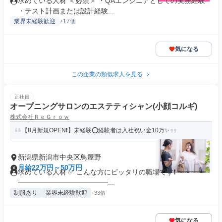
求めている人材 ＜必須＞ ・QAエンジニアとしての実務経験
・テスト計画または設計経験...
業界未経験歓迎
+17個
気になる
この企業の類似求人を見る
正社員
オープニングサロンのエステティシャン(小顔コルギ)
株式会社ＲｅＧｒｏｗ
【8月新規OPEN❗】未経験⭕️経験者は入社祝い金10万✨
新潟県新潟市中央区鳥屋野
月給22万円～50万円
求めている人材 ✅ こんな方にピッタリの職場です❗ ━━━━
━━━━━━━━━━━━━...
制服あり
業界未経験歓迎
+33個
気になる