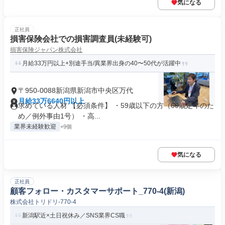
気になる
正社員
損害保険会社での損害調査員(未経験可)
損害保険ジャパン株式会社
月給33万円以上+別途手当/異業界出身の40〜50代が活躍中
〒950-0088新潟県新潟市中央区万代
月給33万6640円以上
求めている人材 【必須条件】 ・59歳以下の方（60歳定年のた
め／例外事由1号） ・高...
業界未経験歓迎
+9個
気になる
正社員
顧客フォロー・カスタマーサポート_770-4(新潟)
株式会社トリドリ-770-4
新潟駅近×土日祝休み／SNS業界CS職