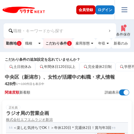
会員登録
ログイン
職種・キーワードから探す
条件保存
勤務地
職種
こだわり条件
雇用形態
年収
新着のみ
1
1
こだわり条件の追加設定を忘れていませんか？
土日祝休み
年間休日120日以上
完全週休2日制
学歴
中央区（新潟市）、女性が活躍中の転職・求人情報
428
件
1
〜
100
件目を表示中
関連度順
新着順
詳細表示
正社員
ラジオ局の営業企画
株式会社エフエムラジオ新潟
＜楽しむ気持ちでOK！＞年休120日＊完週休2日！賞与年3回