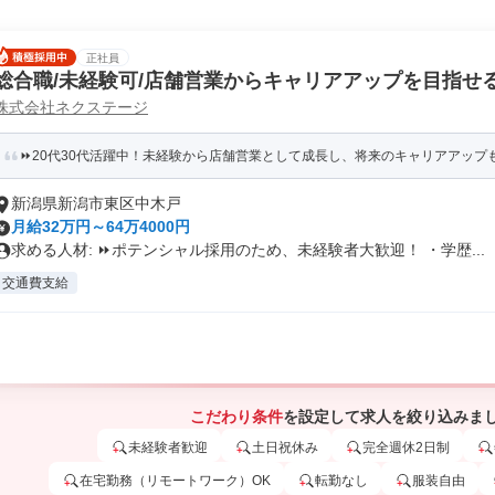
正社員
総合職/未経験可/店舗営業からキャリアアップを目指せ
株式会社ネクステージ
⏩️20代30代活躍中！未経験から店舗営業として成長し、将来のキャリアアップ
新潟県新潟市東区中木戸
月給32万円～64万4000円
求める人材: ⏩️ポテンシャル採用のため、未経験者大歓迎！ ・学歴...
交通費支給
こだわり条件
を設定して求人を絞り込みま
未経験者歓迎
土日祝休み
完全週休2日制
在宅勤務（リモートワーク）OK
転勤なし
服装自由