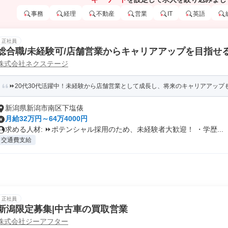
事務
経理
不動産
営業
IT
英語
正社員
総合職/未経験可/店舗営業からキャリアアップを目指せ
株式会社ネクステージ
⏩️20代30代活躍中！未経験から店舗営業として成長し、将来のキャリアアップ
新潟県新潟市南区下塩俵
月給32万円～64万4000円
求める人材: ⏩️ポテンシャル採用のため、未経験者大歓迎！ ・学歴...
交通費支給
正社員
新潟限定募集|中古車の買取営業
株式会社ジーアフター