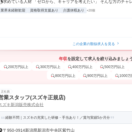
求めている人材 「ゼロから、キャリアを考えたい」 そんな方のチャレン
業界未経験歓迎
資格取得支援あり
介護休暇あり
+20個
この企業の類似求人を見る
年収
を設定して求人を絞り込みましょ
200万円以上
300万円以上
400万円以上
500万円以上
800万円以上
900万円以上
1000
正社員
営業スタッフ(スズキ正規店)
スズキ新潟販売株式会社
経験不問｜スズキの充実した研修・手当あり！／賞与実績5か月分
〒950-0914新潟県新潟市中央区紫竹山