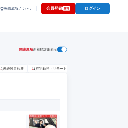
会員登録
ログイン
転職成功ノウハウ
無料
関連度順
新着順
詳細表示
未経験者歓迎
在宅勤務（リモートワーク）OK
家賃補助・住宅手当