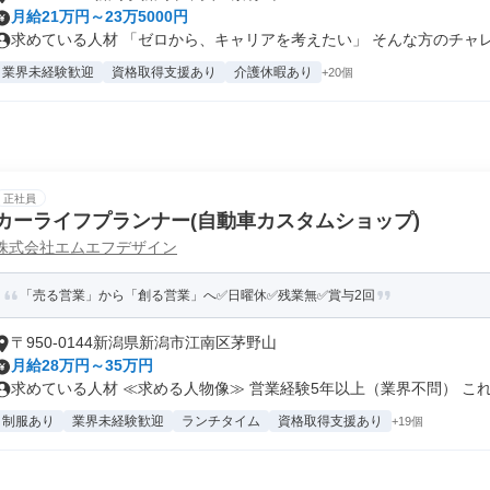
月給21万円～23万5000円
求めている人材 「ゼロから、キャリアを考えたい」 そんな方のチャレン
業界未経験歓迎
資格取得支援あり
介護休暇あり
+20個
正社員
カーライフプランナー(自動車カスタムショップ)
株式会社エムエフデザイン
「売る営業」から「創る営業」へ✅日曜休✅残業無✅賞与2回
〒950-0144新潟県新潟市江南区茅野山
月給28万円～35万円
求めている人材 ≪求める人物像≫ 営業経験5年以上（業界不問） これ.
制服あり
業界未経験歓迎
ランチタイム
資格取得支援あり
+19個