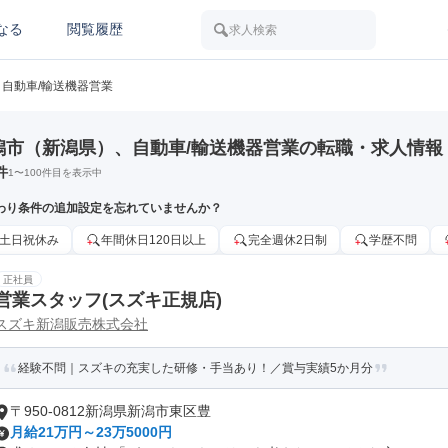
なる
閲覧履歴
求人検索
自動車/輸送機器営業
潟市（新潟県）、自動車/輸送機器営業の転職・求人情報
件
1
〜
100
件目を表示中
わり条件の追加設定を忘れていませんか？
土日祝休み
年間休日120日以上
完全週休2日制
学歴不問
正社員
営業スタッフ(スズキ正規店)
スズキ新潟販売株式会社
経験不問｜スズキの充実した研修・手当あり！／賞与実績5か月分
〒950-0812新潟県新潟市東区豊
月給21万円～23万5000円