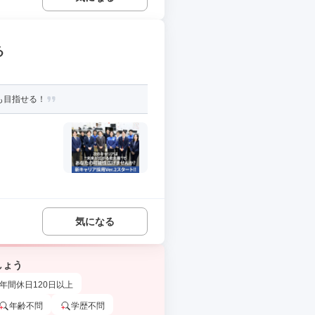
る
も目指せる！
気になる
しょう
年間休日120日以上
年齢不問
学歴不問