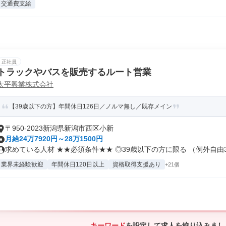
交通費支給
正社員
トラックやバスを販売するルート営業
太平興業株式会社
【39歳以下の方】年間休日126日／ノルマ無し／既存メイン
〒950-2023新潟県新潟市西区小新
月給24万7920円～28万1500円
求めている人材 ★★必須条件★★ ◎39歳以下の方に限る （例外自由3.
業界未経験歓迎
年間休日120日以上
資格取得支援あり
+21個
キーワード
を設定して求人を絞り込みまし