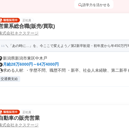
語学力を活かせる
正社員
営業系総合職(販売/買取)
株式会社ネクステージ
＼「あの時に…」を、今ここで変えよう／第2新卒歓迎・初年度から年450万円可／
新潟県新潟市東区中木戸
月給28万6000円～64万4000円
求める人材: ・学歴不問、職歴不問 ・新卒、社会人未経験、第二新卒も.
交通費支給
正社員
自動車の販売営業
株式会社ネクステージ