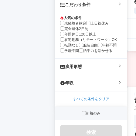
こだわり条件
人気の条件
未経験者歓迎
土日祝休み
完全週休2日制
年間休日120日以上
在宅勤務（リモートワーク）OK
転勤なし
服装自由
年齢不問
学歴不問
語学力を活かせる
雇用形態
年収
すべての条件をクリア
新着のみ
検索