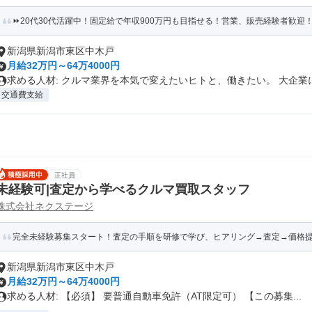
⏩️20代30代活躍中！固定給で年収900万円も目指せる！営業、販売経験者歓迎！キ
新潟県新潟市東区中木戸
月給32万円～64万4000円
求める人材: クルマ業界を本気で変えたいヒトと、働きたい。 大企業に.
交通費支給
正社員
未経験可|査定から学べるクルマ買取スタッフ
株式会社ネクステージ
完全未経験募集スタート！査定の手順を研修で学び、ヒアリング→査定→価格
新潟県新潟市東区中木戸
月給32万円～64万4000円
求める人材: 【必須】 要普通自動車免許（AT限定可） 【この募集...