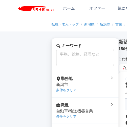
ホーム
オファー
気に
転職・求人トップ
/
新潟県
/
新潟市
/
営業
/
新
キーワード
150
こだ
勤務地
新潟市
条件をクリア
職種
自動車/輸送機器営業
条件をクリア