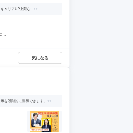
ャリアUP上限な...
..
気になる
提示を段階的に習得できます。