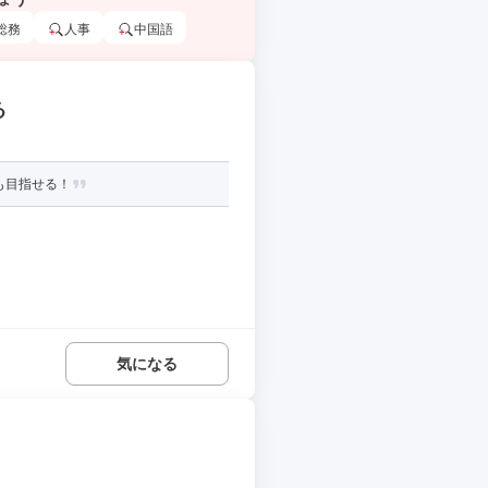
総務
人事
中国語
る
も目指せる！
気になる