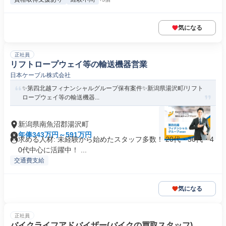
気になる
正社員
リフトロープウェイ等の輸送機器営業
日本ケーブル株式会社
✨️第四北越フィナンシャルグループ保有案件✨️新潟県湯沢町/リフト
ロープウェイ等の輸送機器...
新潟県南魚沼郡湯沢町
年俸343万円～591万円
求める人材: 未経験から始めたスタッフ多数！ 20代・30代・4
0代中心に活躍中！ ...
交通費支給
気になる
正社員
バイクライフアドバイザー(バイクの買取スタッフ)