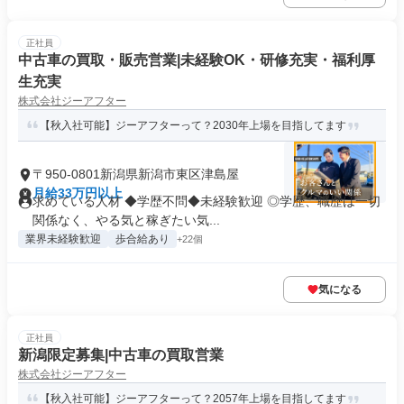
正社員
中古車の買取・販売営業|未経験OK・研修充実・福利厚
生充実
株式会社ジーアフター
【秋入社可能】ジーアフターって？2030年上場を目指してます
〒950-0801新潟県新潟市東区津島屋
月給33万円以上
求めている人材 ◆学歴不問◆未経験歓迎 ◎学歴、職歴は一切
関係なく、やる気と稼ぎたい気...
業界未経験歓迎
歩合給あり
+22個
気になる
正社員
新潟限定募集|中古車の買取営業
株式会社ジーアフター
【秋入社可能】ジーアフターって？2057年上場を目指してます