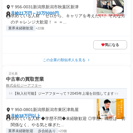
〒956-0031新潟県新潟市秋葉区新津
月給21万円～23万5000円
求めている人材 「ゼロから、キャリアを考えたい」 そんな方
のチャレンジ大歓迎！ ＝ ＝...
業界未経験歓迎
+22個
気になる
この企業の類似求人を見る
正社員
中古車の買取営業
株式会社ジーアフター
【秋入社可能】ジーアフターって？2045年上場を目指してます
〒950-0801新潟県新潟市東区津島屋
月給38万円以上
求めている人材 ◆学歴不問◆未経験歓迎 ◎学歴、職歴は一切
関係なく、やる気と稼ぎた...
業界未経験歓迎
歩合給あり
+23個