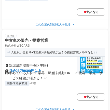
気になる
この企業の類似求人を見る
正社員
中古車の販売・提案営業
株式会社WECARS
入社祝い金あり♦︎未経験×接客経験が活きる提案営業ノルマなし
新潟県新潟市中央区美咲町
月給26万9600円以上
求めている人材 ✅ 業界・職種未経験OK！ ✅ 接客・販売・サ
ービス経験が活きる！ ✅...
業界未経験歓迎
+25個
気になる
この企業の類似求人を見る