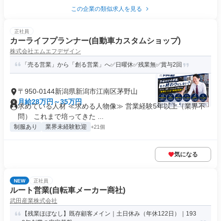
この企業の類似求人を見る
正社員
カーライフプランナー(自動車カスタムショップ)
株式会社エムエフデザイン
「売る営業」から「創る営業」へ✅日曜休✅残業無✅賞与2回
〒950-0144新潟県新潟市江南区茅野山
月給28万円～35万円
求めている人材 ≪求める人物像≫ 営業経験5年以上（業界不
問） これまで培ってきた ...
制服あり
業界未経験歓迎
+21個
気になる
NEW
正社員
ルート営業(自転車メーカー商社)
武田産業株式会社
【残業ほぼなし】既存顧客メイン｜土日休み（年休122日）｜193