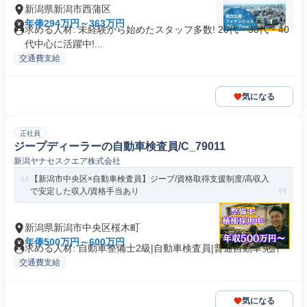
新潟県新潟市西蒲区
年俸294万円～363万円
求める人材: 未経験から始めたスタッフ多数! 20代・30代・40
代中心に活躍中!...
交通費支給
気になる
正社員
ジープディーラーの自動車検査員/C_79011
新潟ヤナセスクエア株式会社
【新潟市中央区×自動車検査員】ジープ/資格取得支援制度/高収入
で安定した収入/資格手当あり
新潟県新潟市中央区桜木町
年俸500万円～600万円
求める人材: 自動車整備士2級|自動車検査員|普通自動車免許
交通費支給
気になる