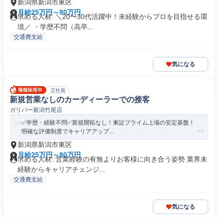
新潟県新潟市東区
月給25万円～80万円
求める人材: ＼20〜30代活躍中！未経験からプロを目指せる環
境／ ・学歴不問（高卒...
交通費支給
気になる
正社員
新規営業なしのカーディーラーでの接客
ガリバー新潟竹尾店
✅学歴・経験不問✅新規開拓なし！東証プライム上場の安定基盤！
明確な評価制度でキャリアアップ...
新潟県新潟市東区
月給25万円～80万円
求める人材: 営業経験の有無よりお客様に向き合う姿勢 業界未
経験からキャリアチェンジ...
交通費支給
気になる