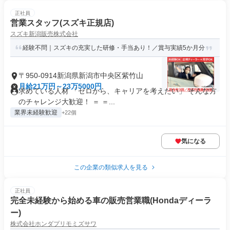
正社員
営業スタッフ(スズキ正規店)
スズキ新潟販売株式会社
経験不問｜スズキの充実した研修・手当あり！／賞与実績5か月分
〒950-0914新潟県新潟市中央区紫竹山
月給21万円～23万5000円
求めている人材 「ゼロから、キャリアを考えたい」 そんな方
のチャレンジ大歓迎！ ＝ ＝...
業界未経験歓迎
+22個
気になる
この企業の類似求人を見る
正社員
完全未経験から始める車の販売営業職(Hondaディーラ
ー)
株式会社ホンダプリモミズサワ