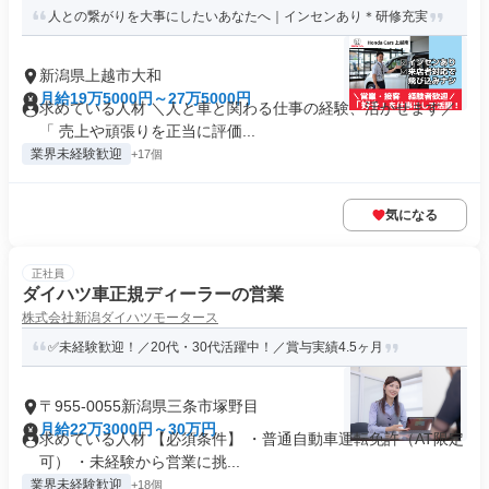
人との繋がりを大事にしたいあなたへ｜インセンあり＊研修充実
新潟県上越市大和
月給19万5000円～27万5000円
求めている人材 ＼人と車と関わる仕事の経験、活かせます／
「 売上や頑張りを正当に評価...
業界未経験歓迎
+17個
気になる
正社員
ダイハツ車正規ディーラーの営業
株式会社新潟ダイハツモータース
✅未経験歓迎！／20代・30代活躍中！／賞与実績4.5ヶ月
〒955-0055新潟県三条市塚野目
月給22万3000円～30万円
求めている人材 【必須条件】 ・普通自動車運転免許（AT限定
可） ・未経験から営業に挑...
業界未経験歓迎
+18個