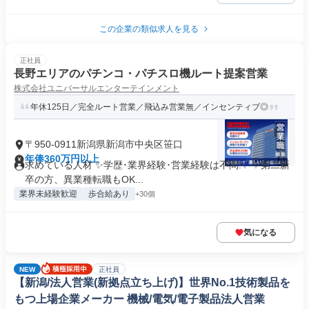
この企業の類似求人を見る
正社員
長野エリアのパチンコ・パチスロ機ルート提案営業
株式会社ユニバーサルエンターテインメント
年休125日／完全ルート営業／飛込み営業無／インセンティブ◎
〒950-0911新潟県新潟市中央区笹口
年俸360万円以上
求めている人材 ✨学歴･業界経験･営業経験は不問!✨ ✨第二新
卒の方、異業種転職もOK...
業界未経験歓迎
歩合給あり
+30個
気になる
NEW
正社員
【新潟/法人営業(新拠点立ち上げ)】世界No.1技術製品を
もつ上場企業メーカー 機械/電気/電子製品法人営業