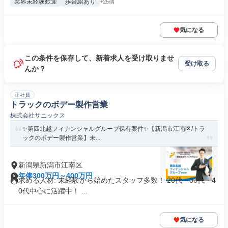
業界未経験歓迎
歩合給あり
+25個
気になる
この条件を保存して、新着求人を受け取りませ
受け取る
んか？
正社員
トラックのボデー製作営業
株式会社サニックス
✨️第四北越フィナンシャルグループ保有案件✨️【新潟市江南区/トラ
ックのボデー製作営業】未...
新潟県新潟市江南区
年俸300万円～400万円
求める人材: 未経験から始めたスタッフ多数！ 20代・30代・4
0代中心に活躍中！ ...
気になる