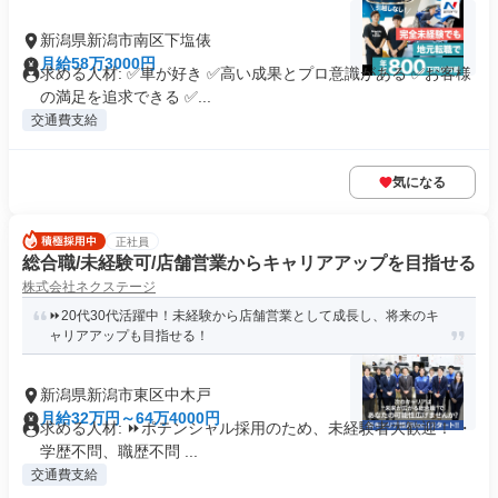
新潟県新潟市南区下塩俵
月給58万3000円
求める人材: ✅車が好き ✅高い成果とプロ意識がある ✅お客様
の満足を追求できる ✅...
交通費支給
気になる
正社員
総合職/未経験可/店舗営業からキャリアアップを目指せる
株式会社ネクステージ
⏩️20代30代活躍中！未経験から店舗営業として成長し、将来のキ
ャリアアップも目指せる！
新潟県新潟市東区中木戸
月給32万円～64万4000円
求める人材: ⏩️ポテンシャル採用のため、未経験者大歓迎！ ・
学歴不問、職歴不問 ...
交通費支給