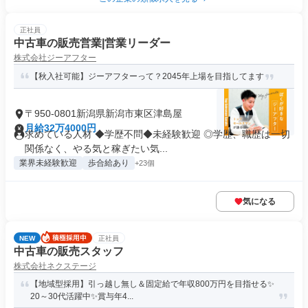
正社員
中古車の販売営業|営業リーダー
株式会社ジーアフター
【秋入社可能】ジーアフターって？2045年上場を目指してます
〒950-0801新潟県新潟市東区津島屋
月給32万4000円
求めている人材 ◆学歴不問◆未経験歓迎 ◎学歴、職歴は一切
関係なく、やる気と稼ぎたい気...
業界未経験歓迎
歩合給あり
+23個
気になる
NEW
正社員
中古車の販売スタッフ
株式会社ネクステージ
【地域型採用】引っ越し無し＆固定給で年収800万円を目指せる✨
20～30代活躍中✨賞与年4...