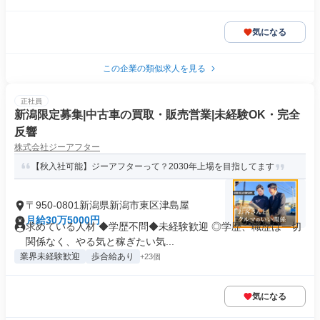
気になる
この企業の類似求人を見る
正社員
新潟限定募集|中古車の買取・販売営業|未経験OK・完全
反響
株式会社ジーアフター
【秋入社可能】ジーアフターって？2030年上場を目指してます
〒950-0801新潟県新潟市東区津島屋
月給30万5000円
求めている人材 ◆学歴不問◆未経験歓迎 ◎学歴、職歴は一切
関係なく、やる気と稼ぎたい気...
業界未経験歓迎
歩合給あり
+23個
気になる