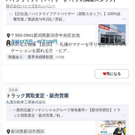
株式会社バイク王&カンパニー
【正社員／バイクライフアドバイザー（買取スタッフ）】100%反
響営業／業績賞与年2回／昇給...
〒950-0941新潟県新潟市中央区女池
月給23万円～45万100円
求める人物像 【必須】 ・礼儀やマナーを守りながらコミュニ
ケーションを図れる方 ・ヒア...
制服あり
業界未経験歓迎
+13個
気になる
正社員
トラック買取査定・販売営業
丸運自動車工業株式会社
✨️第四北越フィナンシャルグループ保有案件✨️【新潟市西区】トラ
ック買取査定・販売営業／転...
新潟県新潟市西区