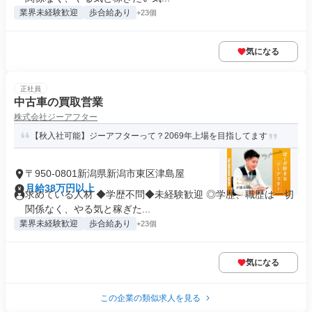
業界未経験歓迎
歩合給あり
+23個
気になる
正社員
中古車の買取営業
株式会社ジーアフター
【秋入社可能】ジーアフターって？2069年上場を目指してます
〒950-0801新潟県新潟市東区津島屋
月給38万円以上
求めている人材 ◆学歴不問◆未経験歓迎 ◎学歴、職歴は一切
関係なく、やる気と稼ぎた...
業界未経験歓迎
歩合給あり
+23個
気になる
この企業の類似求人を見る