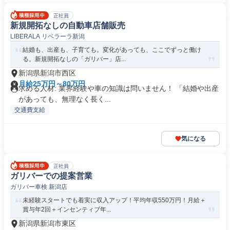
正社員
新規開拓なしの自動車店舗販売
LIBERALA リベラーラ新潟
結婚も、出産も、子育ても。変化があっても、ここでずっと働け
る。新規開拓なしの「ガリバー」店...
新潟県新潟市西区
月給25万円～80万円
求める人材: 業界経験や車の知識は問いません！ 「結婚や出産
があっても、無理なく長く...
交通費支給
気になる
正社員
ガリバーでの提案営業
ガリバー車検 新潟店
未経験スタートでも着実に収入アップ！平均年収550万円！月給＋
賞与年2回＋インセンティブ年...
新潟県新潟市東区