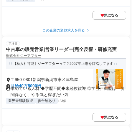
気になる
この企業の類似求人を見る
正社員
中古車の販売営業|営業リーダー|完全反響・研修充実
株式会社ジーアフター
【秋入社可能】ジーアフターって？2057年上場を目指してます
〒950-0801新潟県新潟市東区津島屋
月給40万5000円
求めている人材 ◆学歴不問◆未経験歓迎 ◎学歴、職歴は一切
関係なく、やる気と稼ぎたい気...
業界未経験歓迎
歩合給あり
+23個
気になる