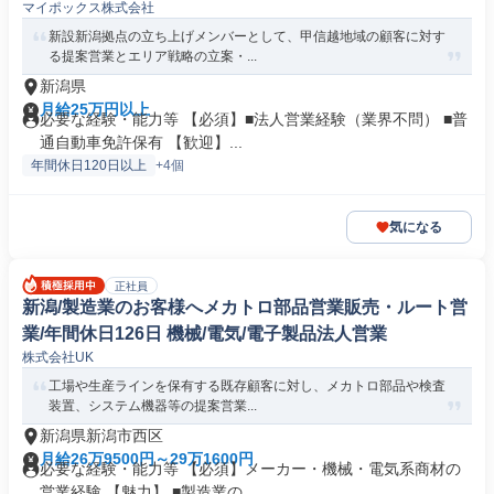
マイポックス株式会社
新設新潟拠点の立ち上げメンバーとして、甲信越地域の顧客に対す
る提案営業とエリア戦略の立案・...
新潟県
月給25万円以上
必要な経験・能力等 【必須】■法人営業経験（業界不問） ■普
通自動車免許保有 【歓迎】...
年間休日120日以上
+4個
気になる
正社員
新潟/製造業のお客様へメカトロ部品営業販売・ルート営
業/年間休日126日 機械/電気/電子製品法人営業
株式会社UK
工場や生産ラインを保有する既存顧客に対し、メカトロ部品や検査
装置、システム機器等の提案営業...
新潟県新潟市西区
月給26万9500円～29万1600円
必要な経験・能力等 【必須】メーカー・機械・電気系商材の
営業経験 【魅力】 ■製造業の...