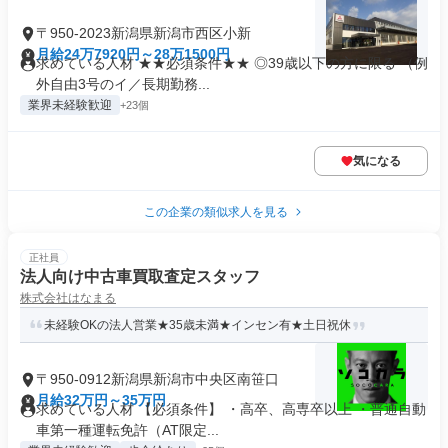
〒950-2023新潟県新潟市西区小新
月給24万7920円～28万1500円
求めている人材 ★★必須条件★★ ◎39歳以下の方に限る （例
外自由3号のイ／長期勤務...
業界未経験歓迎
+23個
気になる
この企業の類似求人を見る
正社員
法人向け中古車買取査定スタッフ
株式会社はなまる
未経験OKの法人営業★35歳未満★インセン有★土日祝休
〒950-0912新潟県新潟市中央区南笹口
月給32万円～35万円
求めている人材 【必須条件】 ・高卒、高専卒以上 ・普通自動
車第一種運転免許（AT限定...