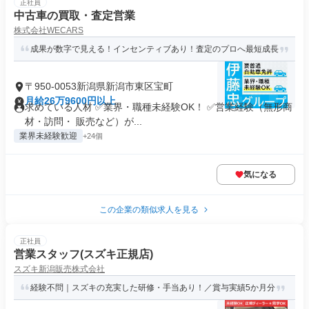
正社員
中古車の買取・査定営業
株式会社WECARS
成果が数字で見える！インセンティブあり！査定のプロへ最短成長
〒950-0053新潟県新潟市東区宝町
月給26万9600円以上
求めている人材 ✅業界・職種未経験OK！ ✅営業経験（無形商
材・訪問・ 販売など）が...
業界未経験歓迎
+24個
気になる
この企業の類似求人を見る
正社員
営業スタッフ(スズキ正規店)
スズキ新潟販売株式会社
経験不問｜スズキの充実した研修・手当あり！／賞与実績5か月分