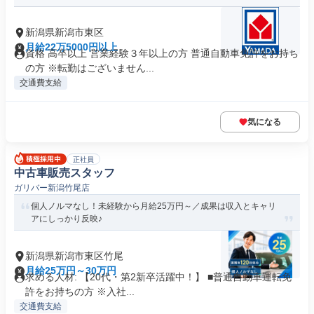
新潟県新潟市東区
月給22万5000円以上
資格 高卒以上 営業経験３年以上の方 普通自動車免許をお持ち
の方 ※転勤はございません...
交通費支給
気になる
正社員
中古車販売スタッフ
ガリバー新潟竹尾店
個人ノルマなし！未経験から月給25万円～／成果は収入とキャリ
アにしっかり反映♪
新潟県新潟市東区竹尾
月給25万円～30万円
求める人材: 【20代・第2新卒活躍中！】 ■普通自動車運転免
許をお持ちの方 ※入社...
交通費支給