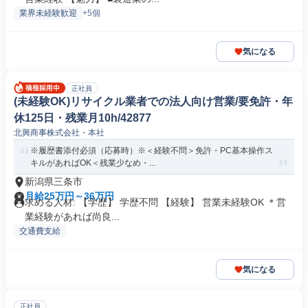
業界未経験歓迎
+5個
気になる
正社員
(未経験OK)リサイクル業者での法人向け営業/要免許・年
休125日・残業月10h/42877
北興商事株式会社・本社
※履歴書添付必須（応募時）※＜経験不問＞免許・PC基本操作ス
キルがあればOK＜残業少なめ・...
新潟県三条市
月給25万円～36万円
求める人材: 【学歴】 学歴不問 【経験】 営業未経験OK ＊営
業経験があれば尚良...
交通費支給
気になる
正社員