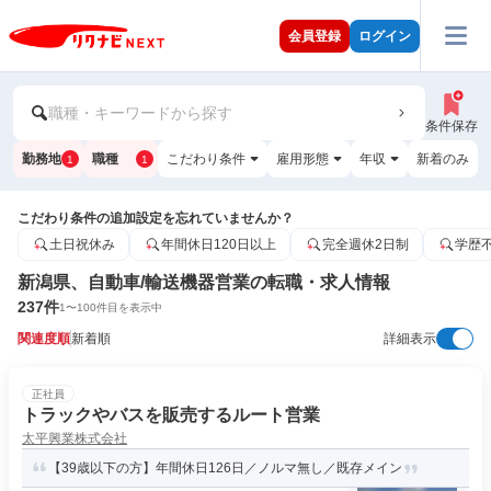
会員登録
ログイン
職種・キーワードから探す
条件保存
勤務地
職種
こだわり条件
雇用形態
年収
新着のみ
1
1
こだわり条件の追加設定を忘れていませんか？
土日祝休み
年間休日120日以上
完全週休2日制
学歴
新潟県、自動車/輸送機器営業の転職・求人情報
237
件
1
〜
100
件目を表示中
関連度順
新着順
詳細表示
正社員
トラックやバスを販売するルート営業
太平興業株式会社
【39歳以下の方】年間休日126日／ノルマ無し／既存メイン