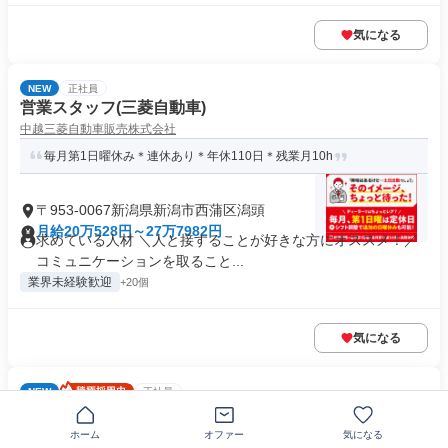
気になる
NEW
正社員
営業スタッフ(三菱自動車)
中越三菱自動車販売株式会社
毎月第1日曜休み＊連休あり＊年休110日＊残業月10h
〒953-0067新潟県新潟市西蒲区潟頭
月給20万528円～27万7982円
求めている人材 ＼人と接することが好きな方にオススメ！／
コミュニケーションを取ること...
業界未経験歓迎
+20個
気になる
NEW
正社員
中古車の買取スタッフ
株式会社ネクステージ
ホーム
オファー
気になる