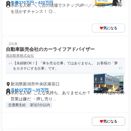
年俸370万円～420万円
求める人材: ＼＼次の現場でステップUP↑↑／／ 経験・スキル
を活かすチャンス！ ◎...
気になる
正社員
自動車販売会社のカーライフアドバイザー
旭自動車株式会社
【未経験OK！】「車を売る仕事」ではありません。 お客様の「夢
をカタチにする仕事」です。
新潟県新潟市中央区南笹口
月給22万円～35万円
求める人材: こんな気持ち、ありませんか？ ・ノルマばかりの
営業は嫌だ ・押し売り...
交通費支給
駅近5分以内
気になる