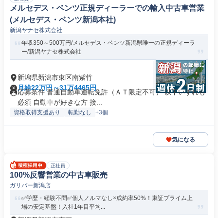
メルセデス・ベンツ正規ディーラーでの輸入中古車営業
(メルセデス・ベンツ新潟本社)
新潟ヤナセ株式会社
年収350～500万円/メルセデス・ベンツ新潟県唯一の正規ディーラ
ー/新潟ヤナセ株式会社
新潟県新潟市東区南紫竹
月給22万円～31万4465円
応募条件 普通自動車運転免許（ＡＴ限定不可） 以下いずれも
必須 自動車が好きな方 接...
資格取得支援あり
転勤なし
+3個
気になる
正社員
100%反響営業の中古車販売
ガリバー新潟店
✅学歴・経験不問✅個人ノルマなし×成約率50%！東証プライム上
場の安定基盤！入社1年目平均...