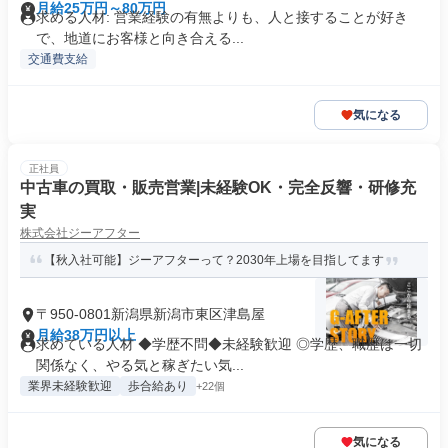
月給25万円～80万円
求める人材: 営業経験の有無よりも、人と接することが好き
で、地道にお客様と向き合える...
交通費支給
気になる
正社員
中古車の買取・販売営業|未経験OK・完全反響・研修充
実
株式会社ジーアフター
【秋入社可能】ジーアフターって？2030年上場を目指してます
〒950-0801新潟県新潟市東区津島屋
月給38万円以上
求めている人材 ◆学歴不問◆未経験歓迎 ◎学歴、職歴は一切
関係なく、やる気と稼ぎたい気...
業界未経験歓迎
歩合給あり
+22個
気になる