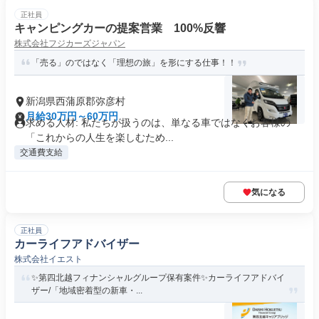
正社員
キャンピングカーの提案営業 100%反響
株式会社フジカーズジャパン
「売る」のではなく「理想の旅」を形にする仕事！！
新潟県西蒲原郡弥彦村
月給30万円～60万円
求める人材: 私たちが扱うのは、単なる車ではなくお客様の
「これからの人生を楽しむため...
交通費支給
気になる
正社員
カーライフアドバイザー
株式会社イエスト
✨️第四北越フィナンシャルグループ保有案件✨️カーライフアドバイ
ザー/「地域密着型の新車・...