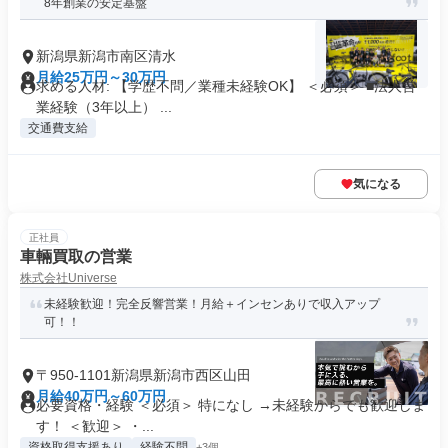
8年創業の安定基盤
新潟県新潟市南区清水
月給25万円～30万円
求める人材: 【学歴不問／業種未経験OK】 ＜必須＞ ■法人営
業経験（3年以上） ...
交通費支給
気になる
正社員
車輛買取の営業
株式会社Universe
未経験歓迎！完全反響営業！月給＋インセンありで収入アップ
可！！
〒950-1101新潟県新潟市西区山田
月給40万円～60万円
必要資格・経験 ＜必須＞ 特になし →未経験からでも歓迎しま
す！ ＜歓迎＞ ・...
資格取得支援あり
経験不問
+3個