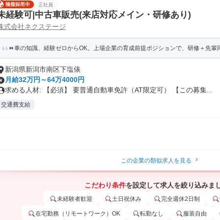
正社員
未経験可|中古車販売(来店対応メイン・研修あり)
株式会社ネクステージ
⏩️車の知識、経験ゼロからOK。上場企業の育成前提ポジションで、研修＋先輩同
新潟県新潟市南区下塩俵
月給32万円～64万4000円
求める人材: 【必須】 要普通自動車免許（AT限定可） 【この募集...
交通費支給
この企業の類似求人を見る
こだわり条件
を設定して求人を絞り込みま
未経験者歓迎
土日祝休み
完全週休2日制
在宅勤務（リモートワーク）OK
転勤なし
服装自由