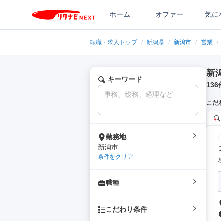
ホーム
オファー
気に
転職・求人トップ
/
新潟県
/
新潟市
/
営業
/
新
キーワード
136
こだ
勤務地
新潟市
条件をクリア
職種
こだわり条件