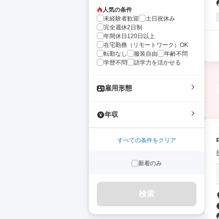
人気の条件
未経験者歓迎
土日祝休み
完全週休2日制
年間休日120日以上
在宅勤務（リモートワーク）OK
転勤なし
服装自由
年齢不問
学歴不問
語学力を活かせる
雇用形態
年収
すべての条件をクリア
新着のみ
検索