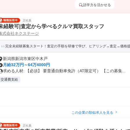
語学力を活かせる
正社員
未経験可|査定から学べるクルマ買取スタッフ
株式会社ネクステージ
完全未経験募集スタート！査定の手順を研修で学び、ヒアリング→査定→価格
新潟県新潟市東区中木戸
月給32万円～64万4000円
求める人材: 【必須】 要普通自動車免許（AT限定可） 【この募集...
交通費支給
この企業の類似求人を見る
正社員