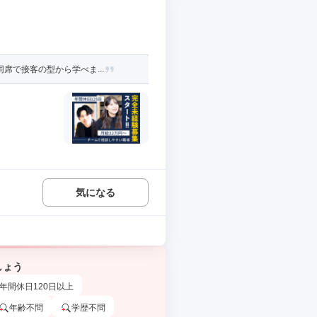
席で接客の型から学べま...
気になる
しょう
年間休日120日以上
年齢不問
学歴不問