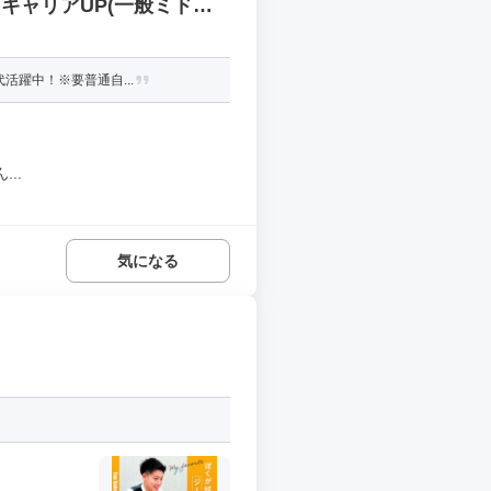
キャリアUP(一般ミドル
活躍中！※要普通自...
..
気になる