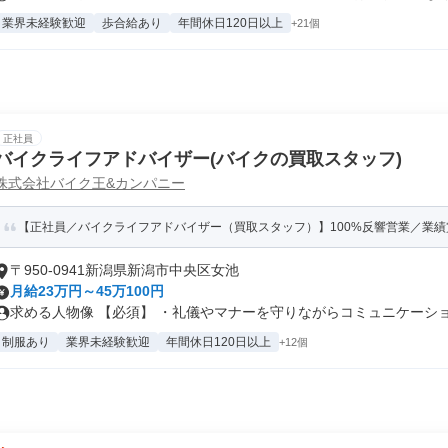
業界未経験歓迎
歩合給あり
年間休日120日以上
+21個
正社員
バイクライフアドバイザー(バイクの買取スタッフ)
株式会社バイク王&カンパニー
【正社員／バイクライフアドバイザー（買取スタッフ）】100%反響営業／業績賞与
〒950-0941新潟県新潟市中央区女池
月給23万円～45万100円
求める人物像 【必須】 ・礼儀やマナーを守りながらコミュニケーション
制服あり
業界未経験歓迎
年間休日120日以上
+12個