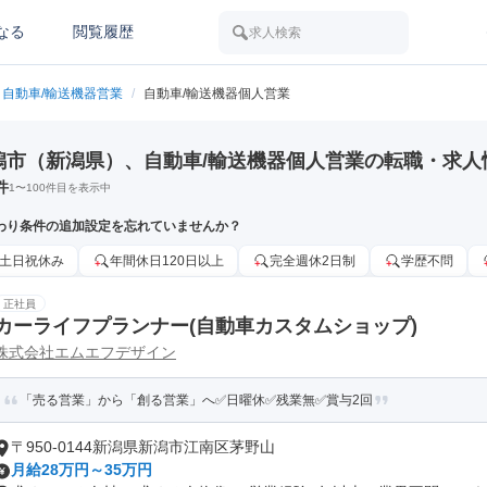
なる
閲覧履歴
求人検索
自動車/輸送機器営業
/
自動車/輸送機器個人営業
潟市（新潟県）、自動車/輸送機器個人営業の転職・求人
件
1
〜
100
件目を表示中
わり条件の追加設定を忘れていませんか？
土日祝休み
年間休日120日以上
完全週休2日制
学歴不問
正社員
カーライフプランナー(自動車カスタムショップ)
株式会社エムエフデザイン
「売る営業」から「創る営業」へ✅日曜休✅残業無✅賞与2回
〒950-0144新潟県新潟市江南区茅野山
月給28万円～35万円