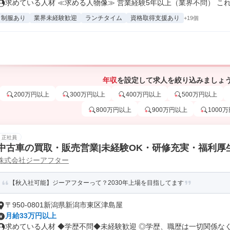
求めている人材 ≪求める人物像≫ 営業経験5年以上（業界不問） これ.
制服あり
業界未経験歓迎
ランチタイム
資格取得支援あり
+19個
年収
を設定して求人を絞り込みましょ
200万円以上
300万円以上
400万円以上
500万円以上
800万円以上
900万円以上
1000
正社員
中古車の買取・販売営業|未経験OK・研修充実・福利厚
株式会社ジーアフター
【秋入社可能】ジーアフターって？2030年上場を目指してます
〒950-0801新潟県新潟市東区津島屋
月給33万円以上
求めている人材 ◆学歴不問◆未経験歓迎 ◎学歴、職歴は一切関係なく、