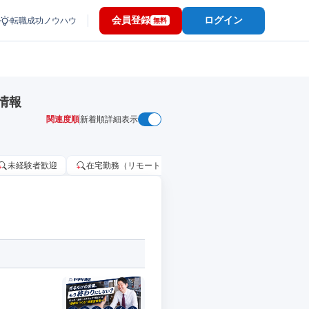
会員登録
ログイン
転職成功ノウハウ
無料
情報
関連度順
新着順
詳細表示
未経験者歓迎
在宅勤務（リモートワーク）OK
家賃補助・住宅手当