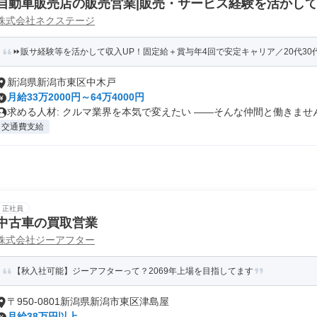
自動車販売店の販売営業|販売・サービス経験を活かして
株式会社ネクステージ
職)
⏩️販サ経験等を活かして収入UP！固定給＋賞与年4回で安定キャリア／20代30代
新潟県新潟市東区中木戸
月給33万2000円～64万4000円
求める人材: クルマ業界を本気で変えたい ――そんな仲間と働きません.
交通費支給
正社員
中古車の買取営業
株式会社ジーアフター
【秋入社可能】ジーアフターって？2069年上場を目指してます
〒950-0801新潟県新潟市東区津島屋
月給38万円以上