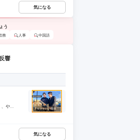
気になる
ょう
総務
人事
中国語
反響
や...
気になる