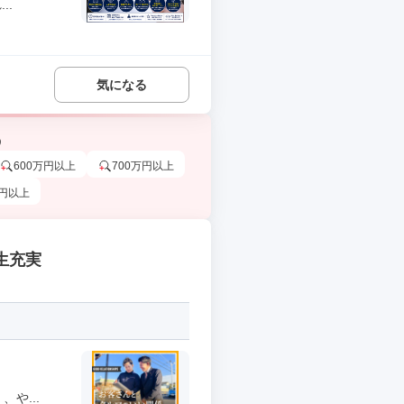
..
気になる
う
600万円以上
700万円以上
万円以上
生充実
や...