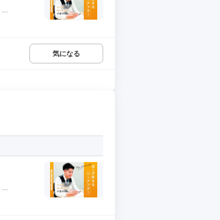
..
気になる
..