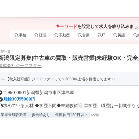
キーワード
を設定して求人を絞り込みまし
事務
経理
不動産
営業
IT
英語
正社員
新潟限定募集|中古車の買取・販売営業|未経験OK・完全
株式会社ジーアフター
【秋入社可能】ジーアフターって？2030年上場を目指してます
〒950-0801新潟県新潟市東区津島屋
月給30万5000円
求めている人材 ◆学歴不問◆未経験歓迎 ◎学歴、職歴は一切関係なく、
業界未経験歓迎
歩合給あり
年間休日120日以上
+22個