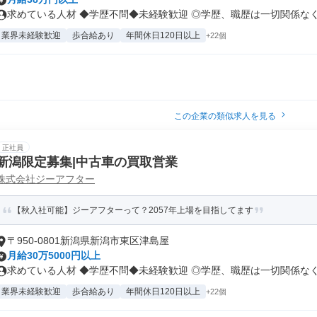
求めている人材 ◆学歴不問◆未経験歓迎 ◎学歴、職歴は一切関係なく.
業界未経験歓迎
歩合給あり
年間休日120日以上
+22個
この企業の類似求人を見る
正社員
新潟限定募集|中古車の買取営業
株式会社ジーアフター
【秋入社可能】ジーアフターって？2057年上場を目指してます
〒950-0801新潟県新潟市東区津島屋
月給30万5000円以上
求めている人材 ◆学歴不問◆未経験歓迎 ◎学歴、職歴は一切関係なく.
業界未経験歓迎
歩合給あり
年間休日120日以上
+22個