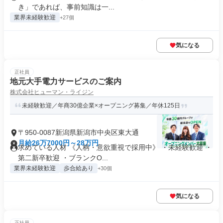
き」であれば、事前知識は一...
業界未経験歓迎
+27個
気になる
正社員
地元大手電力サービスのご案内
株式会社ヒューマン・ライジン
未経験歓迎／年商30億企業×オープニング募集／年休125日
〒950-0087新潟県新潟市中央区東大通
月給26万7000円～28万円
求めている人材 《人柄・意欲重視で採用中》 ・未経験歓迎 ・
第二新卒歓迎 ・ブランクO...
業界未経験歓迎
歩合給あり
+30個
気になる
正社員