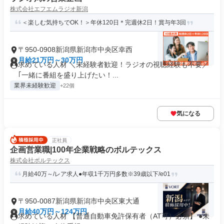
株式会社エフエムラジオ新潟
＜楽しむ気持ちでOK！＞年休120日＊完週休2日！賞与年3回
〒950-0908新潟県新潟市中央区幸西
月給21万円～30万円
求めている人材 ＼未経験者歓迎！ラジオの視聴経験も不要／
｢一緒に番組を盛り上げたい！...
業界未経験歓迎
+22個
気になる
正社員
企画営業職|100年企業戦略のボルテックス
株式会社ボルテックス
月給40万～/レア求人●年収1千万円多数※39歳以下/e01
〒950-0087新潟県新潟市中央区東大通
月給40万円～124万円
求めている人材 【普通自動車免許保有者（AT可）必須】 ●未