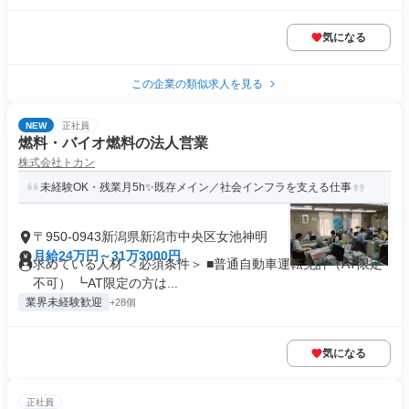
気になる
この企業の類似求人を見る
NEW
正社員
燃料・バイオ燃料の法人営業
株式会社トカン
未経験OK・残業月5h✨既存メイン／社会インフラを支える仕事
〒950-0943新潟県新潟市中央区女池神明
月給24万円～31万3000円
求めている人材 ＜必須条件＞ ■普通自動車運転免許（AT限定
不可） ┗AT限定の方は...
業界未経験歓迎
+28個
気になる
正社員