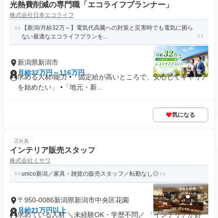
光熱費削減の専門職「エコライフプランナー」
株式会社日本エコライフ
【新潟/月給32万～】電気代高騰への対策と災害時でも電気に困ら
ない最適なエコライフプランを...
新潟県新潟市
月給32万円～116万円
求める人材/能力 •「固定給が高いところで、安心してキャリア
を始めたい」 •「地元・新...
気になる
正社員
インテリア販売スタッフ
株式会社ミサワ
unico新潟／家具・雑貨の販売スタッフ／転勤なし◎
〒950-0086新潟県新潟市中央区花園
月給21万円以上
求めている人材 ＼未経験OK・学歴不問／ 「インテリアが好