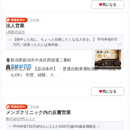
気になる
正社員
法人営業
LIB株式会社
【熱中した先に、ちょっと自慢したくなる人生を。】 平均年収670
万円／頑張った人には海外旅...
新潟県新潟市中央区西堀通二番町
月給30万円
求める人材: 【必須条件】 ・普通自動車運転免許（AT限定で
もOK） 学歴、経験、ス...
気になる
正社員
メンズクリニック内の反響営業
株式会社HRエイド
平均年収750万/約3人に1人が1000万越/40歳未満限定