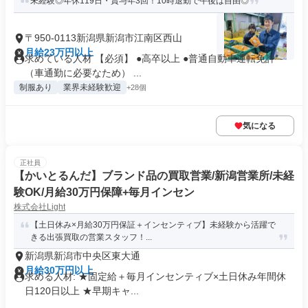
未経験◎年休119日・賞与年3回！10時退勤で午後は自由◎
〒950-0113新潟県新潟市江南区西山
月給23万円以上
求めている人材 【必須】 ●高卒以上 ●普通自動車運転免許
（車通勤に必要なため） ...
制服あり
業界未経験歓迎
+28個
気になる
正社員
【かいとるんだ】ブランド品の買取営業/新潟営業所/未経
験OK/月給30万円保障+毎月インセン
株式会社Light
【土日休み×月給30万円保証＋インセンティブ】未経験から活躍で
きる出張買取の営業スタッフ！...
新潟県新潟市中央区東大通
月給30万円以上
求める人材: ★固定給＋毎月インセンティブ×土日休み年間休
日120日以上 ★早期キャ...