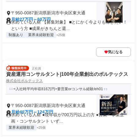
〒950-0087新潟県新潟市中央区東大通
月給27万円～60万円
求めている人材 【募集対象】 ■とにかく今よりも稼ぎたい！
という方 ■成果がきちんと還...
制服あり
業界未経験歓迎
+25個
気になる
正社員
資産運用コンサルタント|100年企業創出のボルテックス
株式会社ボルテックス
<入社時平均年収816万円>要営業orコンサル経験/eh01
〒950-0087新潟県新潟市中央区東大通
月給40万円～124万円
求めている人材 ●現年収が700万円以上の方 ●営業・事業企
画・コンサルタント いず...
業界未経験歓迎
+25個