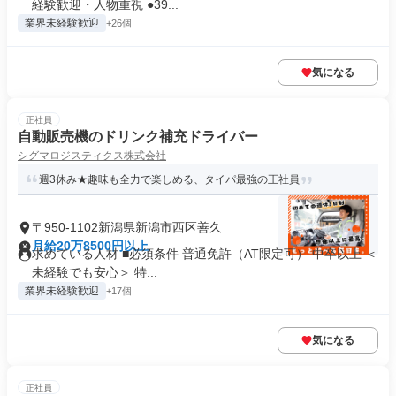
経験歓迎・人物重視 ●39...
業界未経験歓迎
+26個
気になる
正社員
自動販売機のドリンク補充ドライバー
シグマロジスティクス株式会社
週3休み★趣味も全力で楽しめる、タイパ最強の正社員
〒950-1102新潟県新潟市西区善久
月給20万8500円以上
求めている人材 ■必須条件 普通免許（AT限定可） 中卒以上 ＜
未経験でも安心＞ 特...
業界未経験歓迎
+17個
気になる
正社員