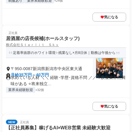
制服あり
業界未経験歓迎
+24個
気になる
正社員
居酒屋の店長候補(ホールスタッフ)
株式会社Ｓｔａｒｌｉｔ Ｓｋｙ
定着率抜群のホワイト環境✨残業なし×月8日休｜勤務は午後から
〒950-0087新潟県新潟市中央区東大通
月給35万円～40万円
求めている人材 ＼＼ 経験･学歴･資格不問 ／／ ⭐飲食業界に興
味がある ⭐将来独立...
業界未経験歓迎
+32個
気になる
NEW
正社員
【正社員募集】稼げるAI×WEB営業 未経験大歓迎