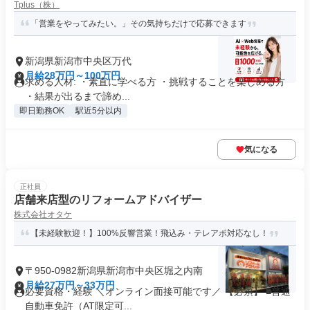
Tplus（株）
「営業をやってみたい。」その気持ちだけで応募できます
新潟県新潟市中央区万代
月給28万円～100万円
求める人材: ・素直に学べる方 ・挑戦することを楽しめる方
・結果が出るまで諦め...
即日勤務OK
駅近5分以内
気になる
正社員
店舗来店型のリフォームアドバイザー
株式会社オタケ
【未経験歓迎！】100%反響営業！飛込み・テレアポ対応なし！
〒950-0982新潟県新潟市中央区堀之内南
月給27万円～33万円
必要資格・経験 ＼オンライン面接可能です／ 【必須】 ■普通
自動車免許（AT限定可...