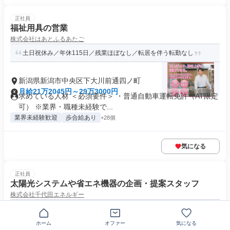
正社員
福祉用具の営業
株式会社はあとふるあたご
土日祝休み／年休115日／残業ほぼなし／転居を伴う転勤なし
新潟県新潟市中央区下大川前通四ノ町
月給21万2045円～29万3000円
求めている人材 ＜必須要件＞ ・普通自動車運転免許（AT限定
可） ※業界・職種未経験で...
業界未経験歓迎
歩合給あり
+28個
気になる
正社員
太陽光システムや省エネ機器の企画・提案スタッフ
株式会社千代田エネルギー
未経験から高収入を掴みましょう♪定時は18時★
ホーム
オファー
気になる