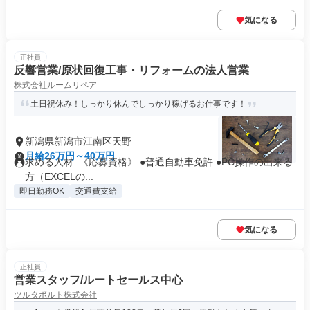
気になる
正社員
反響営業/原状回復工事・リフォームの法人営業
株式会社ルームリペア
土日祝休み！しっかり休んでしっかり稼げるお仕事です！
新潟県新潟市江南区天野
月給26万円～40万円
求める人材: 《応募資格》 ●普通自動車免許 ●PC操作の出来る
方（EXCELの...
即日勤務OK
交通費支給
気になる
正社員
営業スタッフ/ルートセールス中心
ツルタボルト株式会社