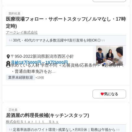
契約社員
医療現場フォロー・サポートスタッフ(ノルマなし・17時
定時)
アークレイ株式会社
30代・40代のママさん多数活躍中!!直行直帰も9割OK◎
〒950-2022新潟県新潟市西区小針
月給18万5000円～19万5000円
求めている人材 学歴不問 ＜応募資格/応募条件＞ ■必須条件：
・普通自動車免許をお...
業界未経験歓迎
+19個
気になる
正社員
居酒屋の料理長候補(キッチンスタッフ)
株式会社Ｓｔａｒｌｉｔ Ｓｋｙ
定着率抜群のホワイト環境✨残業なし×月8日休｜勤務は午後から