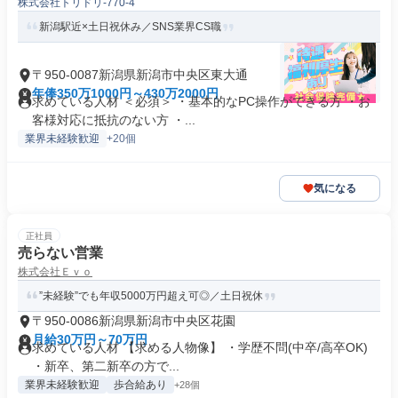
株式会社トリドリ-770-4
新潟駅近×土日祝休み／SNS業界CS職
〒950-0087新潟県新潟市中央区東大通
年俸350万1000円～430万2000円
求めている人材 ＜必須＞ ・基本的なPC操作ができる方 ・お
客様対応に抵抗のない方 ・...
業界未経験歓迎
+20個
気になる
正社員
売らない営業
株式会社Ｅｖｏ
”未経験”でも年収5000万円超え可◎／土日祝休
〒950-0086新潟県新潟市中央区花園
月給30万円～70万円
求めている人材 【求める人物像】 ・学歴不問(中卒/高卒OK)
・新卒、第二新卒の方で...
業界未経験歓迎
歩合給あり
+28個