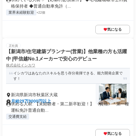
格保持者 ◆普通自動車免許（...
業界未経験歓迎
+22個
気になる
正社員
【新潟市/住宅建築プランナー(営業)】他業種の方も活躍
中 |甲信越No.1メーカーで安心のデビュー
株式会社イシカワ
イシカワはあなたのスキルを思う存分発揮できる、能力開発企業で
す！
新潟県新潟市秋葉区大蔵
月給29万9000円以上
求める人材: 【未経験者・第二新卒歓迎！】 《資格》 * 第一種
運転免許普通自動...
交通費支給
気になる