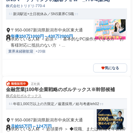
株式会社トリドリ-770-4
新潟駅近×土日祝休み／SNS業界CS職
〒950-0087新潟県新潟市中央区東大通
年俸350万1000円～430万2000円
求めている人材 ＜必須＞ ・基本的なPC操作ができる方 ・お
客様対応に抵抗のない方 ・...
業界未経験歓迎
+20個
気になる
正社員
金融営業|100年企業戦略のボルテックス※幹部候補
株式会社ボルテックス
年収1,000万以上の方限定／厳選採用／給与考慮/eh02
〒950-0087新潟県新潟市中央区東大通
月給55万円～124万円
求めている人材 ＜ 必須要件 ＞ ◆現職、または前職で年収1,0