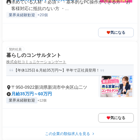
求めている人材 ＜必須＞ ・基本的なPC操作ができる方 ・お
客様対応に抵抗のない方 ・...
業界未経験歓迎
+20個
気になる
契約社員
暮らしのコンサルタント
株式会社コミュニケーションゲート
【年休125日＆月給35万円〜】半年で正社員登用！
〒950-0922新潟県新潟市中央区山二ツ
月給35万円～60万円
業界未経験歓迎
+12個
気になる
この企業の類似求人を見る