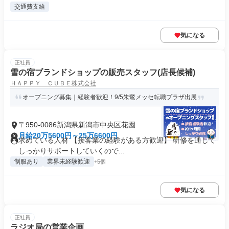
交通費支給
気になる
正社員
雪の宿ブランドショップの販売スタッフ(店長候補)
ＨＡＰＰＹ ＣＵＢＥ株式会社
オープニング募集｜経験者歓迎！9/5朱鷺メッセ転職プラザ出展
〒950-0086新潟県新潟市中央区花園
月給20万5600円～25万6600円
求めている人材 【接客業の経験がある方歓迎】 研修を通して
しっかりサポートしていくので...
制服あり
業界未経験歓迎
+5個
気になる
正社員
ラジオ局の営業企画