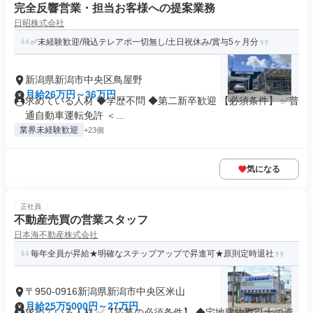
完全反響営業・担当お客様への提案業務
日昭株式会社
✅未経験歓迎/飛込テレアポ一切無し/土日祝休み/賞与5ヶ月分
新潟県新潟市中央区鳥屋野
月給26万円～36万円
求めている人材 ◆学歴不問 ◆第二新卒歓迎 【必須条件】 ✅普
通自動車運転免許 ＜...
業界未経験歓迎
+23個
気になる
正社員
不動産売買の営業スタッフ
日本海不動産株式会社
毎年全員が昇給★明確なステップアップで昇進可★原則定時退社
〒950-0916新潟県新潟市中央区米山
月給25万5000円～27万円
求めている人材 ✅【応募の必須条件】 ◆宅地建物取引士の資