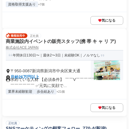
資格取得支援あり
+7個
気になる
正社員
商業施設内イベントの販売スタッフ(携 帯 キ ャ リ ア)
株式会社ACE JAPAN
年間休日130日〜｜週休2〜3日｜未経験OK｜ノルマなし
〒950-0087新潟県新潟市中央区東大通
月給26万円以上
求めている人材 【必須条件】 ￣￣V￣￣￣￣￣￣￣￣￣￣￣
￣￣￣￣￣￣ ✅元気に笑顔で...
業界未経験歓迎
歩合給あり
+21個
気になる
正社員
SNSマーケティングの顧客フォロー_770-4(新潟)