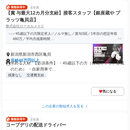
正社員
【賞 与最大12カ月分支給】接客スタッフ【銀座蔵や プ
ラッツ亀貝店】
株式会社ローカルメイド
✅45歳以下の方限定求人✅ノルマ無し／賞与3回／1年目の想定年収
480万／平均月残業時間 ...
新潟県新潟市西区亀貝
月給40万円以上
求める人材: 【必須条件】 ・45歳以下の方（長期キャリア形成
のため） ・自家用車で...
残業なし
交通費支給
気になる
この企業の類似求人を見る
正社員
コープデリの配送ドライバー