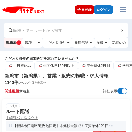
会員登録
ログイン
職種・キーワードから探す
勤務地
職種
こだわり条件
雇用形態
年収
新着のみ
1
こだわり条件の追加設定を忘れていませんか？
土日祝休み
年間休日120日以上
完全週休2日制
学歴
新潟市（新潟県）、営業・販売の転職・求人情報
1143
件
1
〜
100
件目を表示中
関連度順
新着順
詳細表示
正社員
ルート配送
山崎製パン株式会社
【新潟市江南区/勤務地限定】未経験大歓迎！実質年休121日