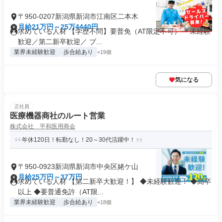
〒950-0207新潟県新潟市江南区二本木
月給21万円～25万4440円
求めている人材 【学歴不問】要普免（AT限定不可） ＊未経験
歓迎／第二新卒歓迎／ ブ...
業界未経験歓迎
歩合給あり
+19個
気になる
正社員
医療機器商社のルート営業
株式会社 平和医用商会
年休120日！転勤なし！20～30代活躍中！
〒950-0923新潟県新潟市中央区姥ケ山
月給25万円～37万円
求めている人材 【第二新卒大歓迎！】 ◆未経験歓迎！ ◆高卒
以上 ◆要普通免許（AT限...
業界未経験歓迎
歩合給あり
+18個