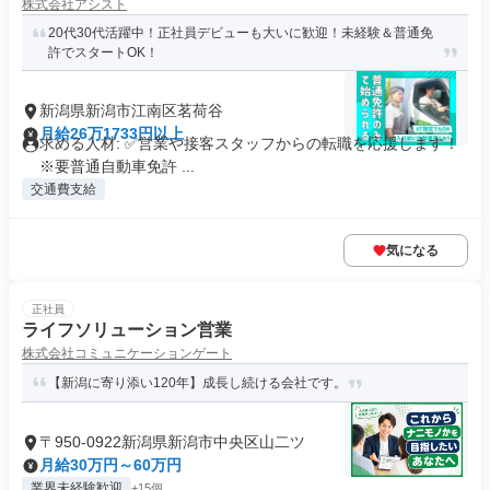
株式会社アシスト
20代30代活躍中！正社員デビューも大いに歓迎！未経験＆普通免
許でスタートOK！
新潟県新潟市江南区茗荷谷
月給26万1733円以上
求める人材: ✅️営業や接客スタッフからの転職を応援します！
※要普通自動車免許 ...
交通費支給
気になる
正社員
ライフソリューション営業
株式会社コミュニケーションゲート
【新潟に寄り添い120年】成長し続ける会社です。
〒950-0922新潟県新潟市中央区山二ツ
月給30万円～60万円
業界未経験歓迎
+15個