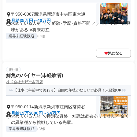
〒950-0087新潟県新潟市中央区東大通
月給35万円～40万円
求めている人材 ＼＼ 経験･学歴･資格不問 ／／ ⭐飲食業界に興
味がある ⭐将来独立...
業界未経験歓迎
+32個
気になる
正社員
鮮魚のバイヤー(未経験者)
株式会社大野惣吉商店
【仕事は午前中で終わり】自由な午後が欲しい方必見！未経験OK
〒950-0114新潟県新潟市江南区茗荷谷
月給19万5000円～24万円
求めている人材 ＼特別な資格・知識は必要ありません／ 全く
の異業種から挑戦している先輩...
業界未経験歓迎
+23個