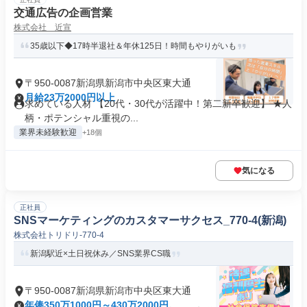
交通広告の企画営業
株式会社 近宣
35歳以下◆17時半退社＆年休125日！時間もやりがいも
〒950-0087新潟県新潟市中央区東大通
月給23万2000円以上
求めている人材 【20代・30代が活躍中！第二新卒歓迎】 ★人
柄・ポテンシャル重視の...
業界未経験歓迎
+18個
気になる
正社員
SNSマーケティングのカスタマーサクセス_770-4(新潟)
株式会社トリドリ-770-4
新潟駅近×土日祝休み／SNS業界CS職
〒950-0087新潟県新潟市中央区東大通
年俸350万1000円～430万2000円