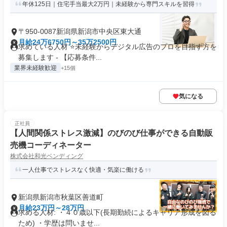
年休125日｜住宅手当最大2万円｜未経験から専門スキルを習得
〒950-0087新潟県新潟市中央区東大通
月給24万6750円～35万2500円
求めている人材 ⭐未経験からデジタル広告のプロを目指す方を
募集します - 【応募条件...
業界未経験歓迎
+15個
気になる
正社員
【人間関係ストレス激減】のびのび仕事ができる自動販
売機コーディネーター
株式会社和光ベンディング
一人仕事でストレスなく快適・気楽に働ける
新潟県新潟市秋葉区善道町
月給23万円～28万円
求める人材: ・４０歳以下(長期勤続によるキャリア形成を図る
ため) ・学歴は問いませ...