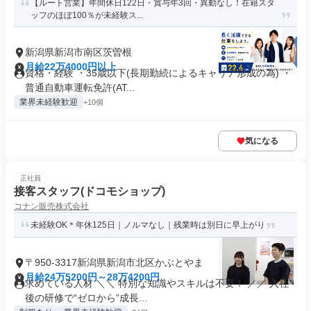
【ルート営業】年間休日122日・賞与年3回・異動なし！在籍スタ
ッフのほぼ100％が未経験ス...
新潟県新潟市南区茨曽根
月給22万4000円以上
資格・経験 ・35歳以下(長期勤続によるキャリア形成の為) ・
普通自動車運転免許(AT...
業界未経験歓迎
+10個
気になる
正社員
接客スタッフ(ドコモショップ)
コナン販売株式会社
未経験OK＊年休125日｜ノルマなし｜残業時は別日に早上がり
〒950-3317新潟県新潟市北区かぶとやま
月給24万5200円～28万4200円
求めている人材 ＼＼ 特別な知識やスキルは不要！ ／／ 入社
後の研修で“ゼロから”成長...