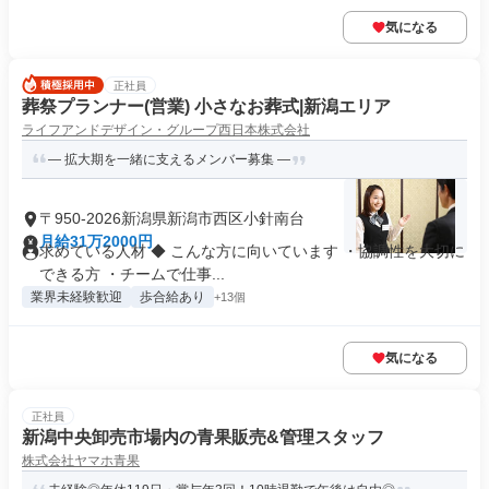
気になる
正社員
葬祭プランナー(営業) 小さなお葬式|新潟エリア
ライフアンドデザイン・グループ西日本株式会社
― 拡大期を一緒に支えるメンバー募集 ―
〒950-2026新潟県新潟市西区小針南台
月給31万2000円
求めている人材 ◆ こんな方に向いています ・協調性を大切に
できる方 ・チームで仕事...
業界未経験歓迎
歩合給あり
+13個
気になる
正社員
新潟中央卸売市場内の青果販売&管理スタッフ
株式会社ヤマホ青果