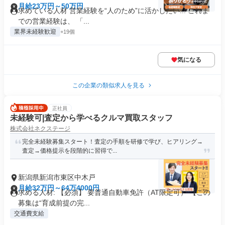
月給23万円～50万円
求めている人材 営業経験を“人のため”に活かしたい... これま
での営業経験は、 「...
業界未経験歓迎
+19個
気になる
この企業の類似求人を見る
正社員
未経験可|査定から学べるクルマ買取スタッフ
株式会社ネクステージ
完全未経験募集スタート！査定の手順を研修で学び、ヒアリング→
査定→価格提示を段階的に習得で...
新潟県新潟市東区中木戸
月給32万円～64万4000円
求める人材: 【必須】 要普通自動車免許（AT限定可） 【この
募集は“育成前提の完...
交通費支給