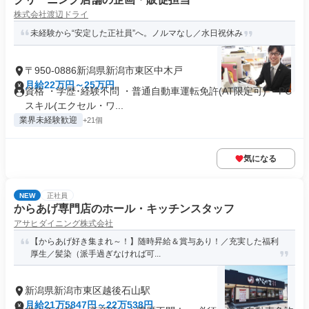
株式会社渡辺ドライ
未経験から“安定した正社員”へ。ノルマなし／水日祝休み
〒950-0886新潟県新潟市東区中木戸
月給22万円～25万円
資格 ・学歴･経験不問 ・普通自動車運転免許(AT限定可) ・PC
スキル(エクセル・ワ...
業界未経験歓迎
+21個
気になる
NEW
正社員
からあげ専門店のホール・キッチンスタッフ
アサヒダイニング株式会社
【からあげ好き集まれ～！】随時昇給＆賞与あり！／充実した福利
厚生／髪染（派手過ぎなければ可...
新潟県新潟市東区越後石山駅
月給21万5847円～22万538円