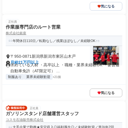
気になる
正社員
作業服専門店のルート営業
株式会社銀座
年間休日110日／転勤なし／残業ほぼなし／未経験OK
〒950-0871新潟県新潟市東区山木戸
月給21万円以上
求めている人材 ・高卒以上 ・職種・業界未経験OK ・要普通
自動車免許（AT限定可） ...
制服あり
業界未経験歓迎
+21個
気になる
正社員
ガソリンスタンド店舗運営スタッフ
コスモ石油販売株式会社
大手企業で勤務★安定収入◎福利厚生◎／未経験歓迎／賞与年2回