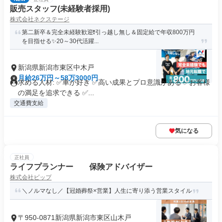
販売スタッフ(未経験者採用)
株式会社ネクステージ
第二新卒＆完全未経験歓迎❗引っ越し無し＆固定給で年収800万円
を目指せる✨20～30代活躍...
新潟県新潟市東区中木戸
月給26万円～58万3000円
求める人材: ✅車が好き ✅高い成果とプロ意識がある ✅お客様
の満足を追求できる ✅...
交通費支給
気になる
正社員
ライフプランナー 保険アドバイザー
株式会社ビップ
＼ノルマなし／【冠婚葬祭×営業】人生に寄り添う営業スタイル
〒950-0871新潟県新潟市東区山木戸