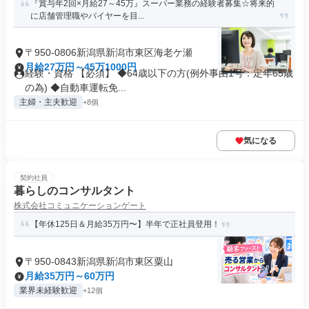
『賞与年2回×月給27～45万』スーパー業務の経験者募集☆将来的
に店舗管理職やバイヤーを目...
〒950-0806新潟県新潟市東区海老ケ瀬
月給27万円～45万1000円
経験・資格 【必須】 ◆64歳以下の方(例外事由1号：定年65歳
の為) ◆自動車運転免...
主婦・主夫歓迎
+8個
気になる
契約社員
暮らしのコンサルタント
株式会社コミュニケーションゲート
【年休125日＆月給35万円〜】半年で正社員登用！
〒950-0843新潟県新潟市東区粟山
月給35万円～60万円
業界未経験歓迎
+12個