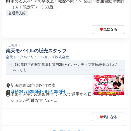
求める人材: ＜高卒以上！職歴不問！＞ 必須：普通自動車免許
（ＡＴ限定可） ※60歳...
交通費支給
気になる
正社員
楽天モバイルの販売スタッフ
楽天トータルソリューションズ株式会社
【35歳以下の限定募集】賞与2回+インセンティブ支給/転勤なし/ノ
ルマなし
新潟県新潟市東区河渡庚
月給24万5250円～65万350円
求める人材: 必須条件 ビジネスで通用する日本語コミュニケー
ションが可能な方 N2～...
気になる