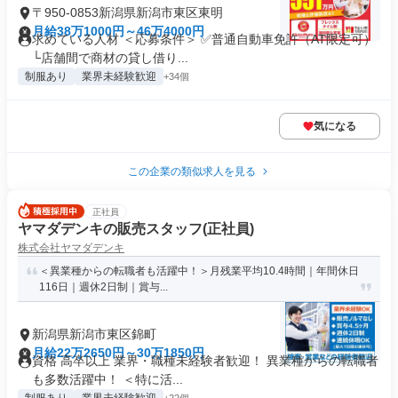
〒950-0853新潟県新潟市東区東明
月給38万1000円～46万4000円
求めている人材 ＜応募条件＞ ✅普通自動車免許（AT限定可）
└店舗間で商材の貸し借り...
制服あり
業界未経験歓迎
+34個
気になる
この企業の類似求人を見る
正社員
ヤマダデンキの販売スタッフ(正社員)
株式会社ヤマダデンキ
＜異業種からの転職者も活躍中！＞月残業平均10.4時間｜年間休日
116日｜週休2日制｜賞与...
新潟県新潟市東区錦町
月給22万2650円～30万1850円
資格 高卒以上 業界・職種未経験者歓迎！ 異業種からの転職者
も多数活躍中！ ＜特に活...