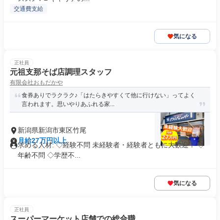
交通費支給
気になる
正社員
元祖支那そば店調理スタッフ
有限会社おもだかや
食券ありでラクラク♪「はたらきやすくて他に行けない」ってよく
言われます。思いやりあふれる家...
新潟県新潟市東区竹尾
月給27万円以上
求める人材: ◇経験不問 未経験者・経験者ともに大歓迎！ ◇
年齢不問 ◇学歴不...
気になる
正社員
スーパーマーケット店舗での総合職