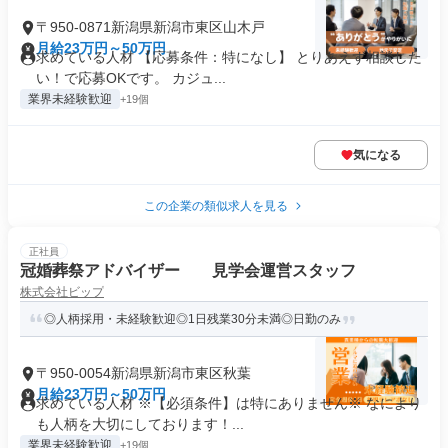
〒950-0871新潟県新潟市東区山木戸
月給23万円～50万円
求めている人材 【応募条件：特になし】 とりあえず相談した
い！で応募OKです。 カジュ...
業界未経験歓迎
+19個
気になる
この企業の類似求人を見る
正社員
冠婚葬祭アドバイザー 見学会運営スタッフ
株式会社ビップ
◎人柄採用・未経験歓迎◎1日残業30分未満◎日勤のみ
〒950-0054新潟県新潟市東区秋葉
月給23万円～50万円
求めている人材 ※【必須条件】は特にありません※ なにより
も人柄を大切にしております！...
業界未経験歓迎
+19個