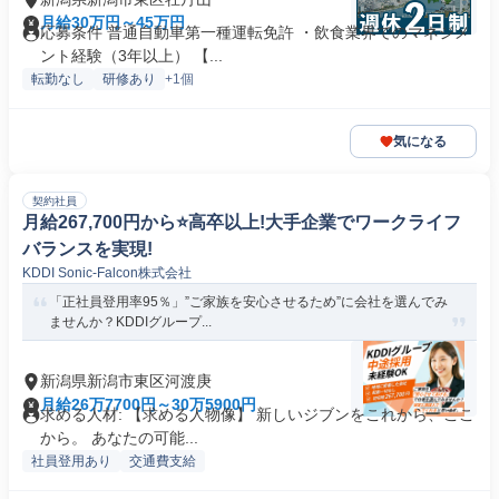
月給30万円～45万円
応募条件 普通自動車第一種運転免許 ・飲食業界でのマネジメ
ント経験（3年以上） 【...
転勤なし
研修あり
+1個
気になる
契約社員
月給267,700円から⭐️高卒以上!大手企業でワークライフ
バランスを実現!
KDDI Sonic-Falcon株式会社
「正社員登用率95％」”ご家族を安心させるため”に会社を選んでみ
ませんか？KDDIグループ...
新潟県新潟市東区河渡庚
月給26万7700円～30万5900円
求める人材: 【求める人物像】 新しいジブンをこれから、ここ
から。 あなたの可能...
社員登用あり
交通費支給