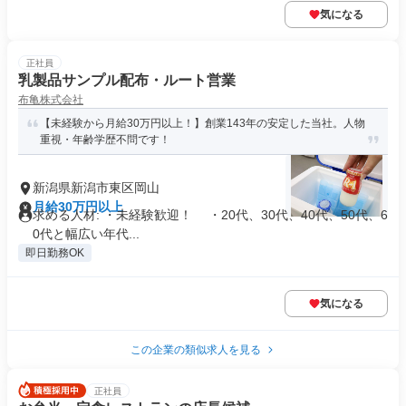
気になる
正社員
乳製品サンプル配布・ルート営業
布亀株式会社
【未経験から月給30万円以上！】創業143年の安定した当社。人物
重視・年齢学歴不問です！
新潟県新潟市東区岡山
月給30万円以上
求める人材: ・未経験歓迎！ ・20代、30代、40代、50代、6
0代と幅広い年代...
即日勤務OK
気になる
この企業の類似求人を見る
正社員