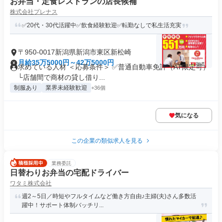
お弁当・定食レストランの店長候補
株式会社プレナス
✅20代・30代活躍中✅飲食経験歓迎✅転勤なしで私生活充実
〒950-0017新潟県新潟市東区新松崎
月給35万5000円～42万5000円
求めている人材 ＜応募条件＞ ✅普通自動車免許（AT限定可）
└店舗間で商材の貸し借り...
制服あり
業界未経験歓迎
+36個
気になる
この企業の類似求人を見る
業務委託
日替わりお弁当の宅配ドライバー
ワタミ株式会社
週2～5日／時短やフルタイムなど働き方自由♪主婦(夫)さん多数活
躍中！サポート体制バッチリ...