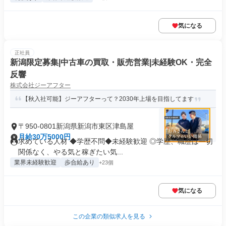
気になる
正社員
新潟限定募集|中古車の買取・販売営業|未経験OK・完全
反響
株式会社ジーアフター
【秋入社可能】ジーアフターって？2030年上場を目指してます
〒950-0801新潟県新潟市東区津島屋
月給30万5000円
求めている人材 ◆学歴不問◆未経験歓迎 ◎学歴、職歴は一切
関係なく、やる気と稼ぎたい気...
業界未経験歓迎
歩合給あり
+23個
気になる
この企業の類似求人を見る