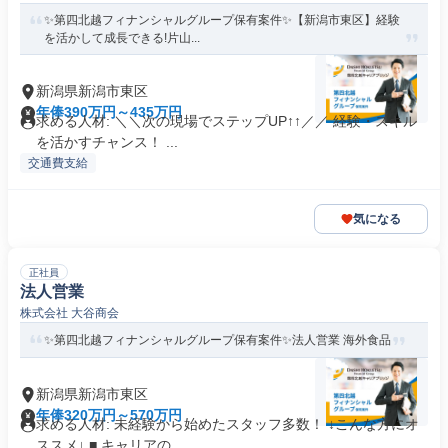
✨️第四北越フィナンシャルグループ保有案件✨️【新潟市東区】経験
を活かして成長できる!片山...
新潟県新潟市東区
年俸390万円～435万円
求める人材: ＼＼次の現場でステップUP↑↑／／ 経験・スキル
を活かすチャンス！ ...
交通費支給
気になる
正社員
法人営業
株式会社 大谷商会
✨️第四北越フィナンシャルグループ保有案件✨️法人営業 海外食品
新潟県新潟市東区
年俸320万円～570万円
求める人材: 未経験から始めたスタッフ多数！ ↓こんな方にオ
ススメ↓ ■ キャリアの...