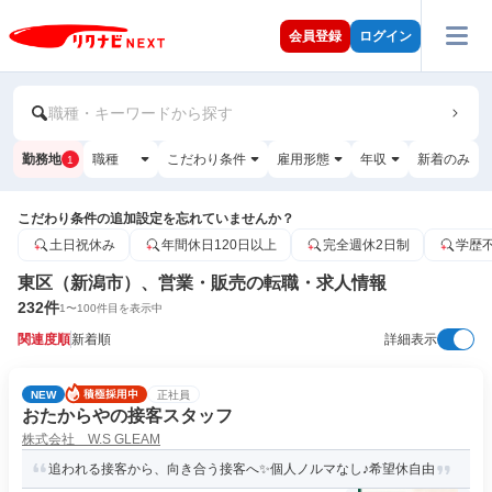
会員登録
ログイン
職種・キーワードから探す
勤務地
職種
こだわり条件
雇用形態
年収
新着のみ
1
こだわり条件の追加設定を忘れていませんか？
土日祝休み
年間休日120日以上
完全週休2日制
学歴
東区（新潟市）、営業・販売の転職・求人情報
232
件
1
〜
100
件目を表示中
関連度順
新着順
詳細表示
NEW
正社員
おたからやの接客スタッフ
株式会社 W.S GLEAM
追われる接客から、向き合う接客へ✨個人ノルマなし♪希望休自由