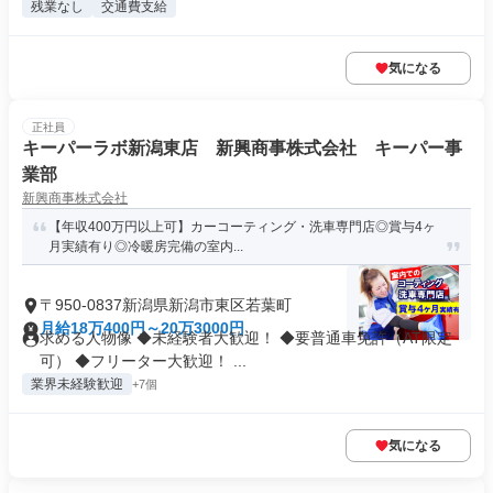
残業なし
交通費支給
気になる
正社員
キーパーラボ新潟東店 新興商事株式会社 キーパー事
業部
新興商事株式会社
【年収400万円以上可】カーコーティング・洗車専門店◎賞与4ヶ
月実績有り◎冷暖房完備の室内...
〒950-0837新潟県新潟市東区若葉町
月給18万400円～20万3000円
求める人物像 ◆未経験者大歓迎！ ◆要普通車免許（AT限定
可） ◆フリーター大歓迎！ ...
業界未経験歓迎
+7個
気になる