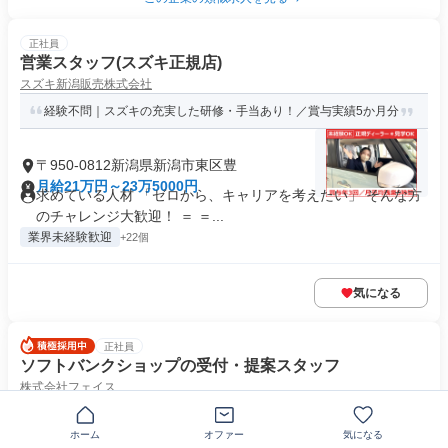
正社員
営業スタッフ(スズキ正規店)
スズキ新潟販売株式会社
経験不問｜スズキの充実した研修・手当あり！／賞与実績5か月分
〒950-0812新潟県新潟市東区豊
月給21万円～23万5000円
求めている人材 「ゼロから、キャリアを考えたい」 そんな方
のチャレンジ大歓迎！ ＝ ＝...
業界未経験歓迎
+22個
気になる
正社員
ソフトバンクショップの受付・提案スタッフ
株式会社フェイス
未経験歓迎★資格手当で最大月8万円UP！転勤なしで長く働ける
ホーム
オファー
気になる