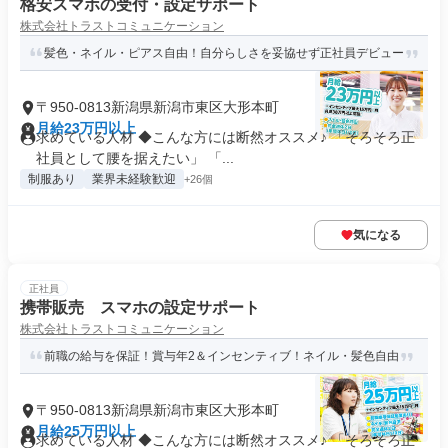
格安スマホの受付・設定サポート
株式会社トラストコミュニケーション
髪色・ネイル・ピアス自由！自分らしさを妥協せず正社員デビュー
〒950-0813新潟県新潟市東区大形本町
月給23万円以上
求めている人材 ◆こんな方には断然オススメ♪ 「そろそろ正
社員として腰を据えたい」 「...
制服あり
業界未経験歓迎
+26個
気になる
正社員
携帯販売 スマホの設定サポート
株式会社トラストコミュニケーション
前職の給与を保証！賞与年2＆インセンティブ！ネイル・髪色自由
〒950-0813新潟県新潟市東区大形本町
月給25万円以上
求めている人材 ◆こんな方には断然オススメ♪ 「そろそろ正