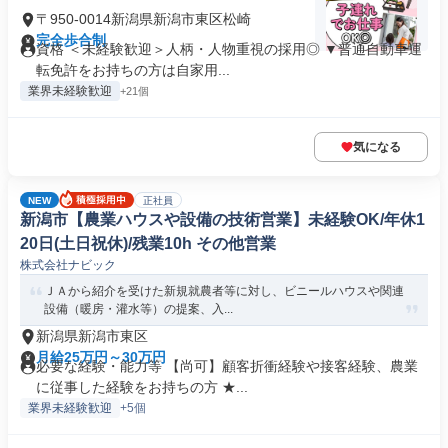
〒950-0014新潟県新潟市東区松崎
完全歩合制
資格 ＜未経験歓迎＞人柄・人物重視の採用◎ ▼普通自動車運
転免許をお持ちの方は自家用...
業界未経験歓迎
+21個
気になる
NEW
正社員
新潟市【農業ハウスや設備の技術営業】未経験OK/年休1
20日(土日祝休)/残業10h その他営業
株式会社ナビック
ＪＡから紹介を受けた新規就農者等に対し、ビニールハウスや関連
設備（暖房・灌水等）の提案、入...
新潟県新潟市東区
月給25万円～30万円
必要な経験・能力等 【尚可】顧客折衝経験や接客経験、農業
に従事した経験をお持ちの方 ★...
業界未経験歓迎
+5個