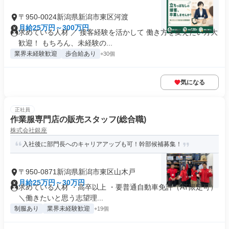
〒950-0024新潟県新潟市東区河渡
月給25万円～300万円
求めている人材 ／ 接客経験を活かして 働き方を変えたい方大
歓迎！ もちろん、未経験の...
業界未経験歓迎
歩合給あり
+30個
気になる
正社員
作業服専門店の販売スタッフ(総合職)
株式会社銀座
入社後に部門長へのキャリアアップも可！幹部候補募集！
〒950-0871新潟県新潟市東区山木戸
月給25万円～30万円
求めている人材 ・高卒以上 ・要普通自動車免許（AT限定可）
＼働きたいと思う志望理...
制服あり
業界未経験歓迎
+19個