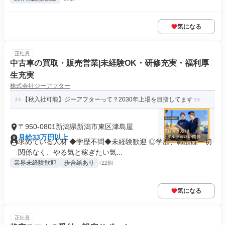
気になる
正社員
中古車の買取・販売営業|未経験OK・研修充実・福利厚
生充実
株式会社ジーアフター
【秋入社可能】ジーアフターって？2030年上場を目指してます
〒950-0801新潟県新潟市東区津島屋
月給33万円以上
求めている人材 ◆学歴不問◆未経験歓迎 ◎学歴、職歴は一切
関係なく、やる気と稼ぎたい気...
業界未経験歓迎
歩合給あり
+22個
気になる
正社員