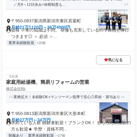
／月9～12日休み+休暇制度も...
〒950-0837新潟県新潟市東区若葉町
月給21万1120円～36万4000円
資格 ※車の知識は不問。 研修も充実しているので自然と身に
つきます◎ ＜ 必須 ＞...
業界未経験歓迎
+20個
気になる
正社員
家庭用給湯機、簡易リフォームの営業
株式会社fits
業務拡大！未経験OK⭐マンツーマン指導で安心◎昇給・賞与あり
〒950-0813新潟県新潟市東区大形本町
月給27万円～34万円
求めている人材 経験者歓迎！ブランクOK！ もちろん未経験の
方も歓迎★ 学歴・資格不問...
制服あり
業界未経験歓迎
+27個