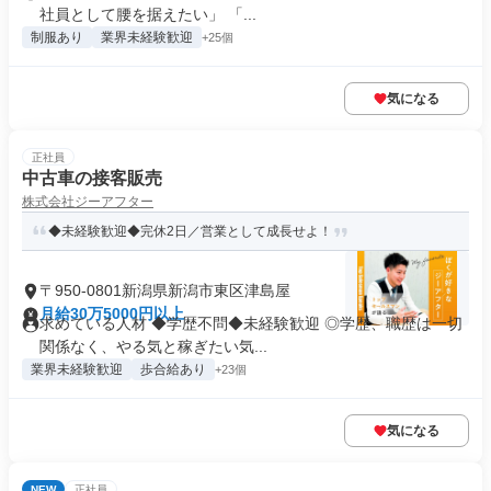
社員として腰を据えたい」 「...
制服あり
業界未経験歓迎
+25個
気になる
正社員
中古車の接客販売
株式会社ジーアフター
◆未経験歓迎◆完休2日／営業として成長せよ！
〒950-0801新潟県新潟市東区津島屋
月給30万5000円以上
求めている人材 ◆学歴不問◆未経験歓迎 ◎学歴、職歴は一切
関係なく、やる気と稼ぎたい気...
業界未経験歓迎
歩合給あり
+23個
気になる
NEW
正社員