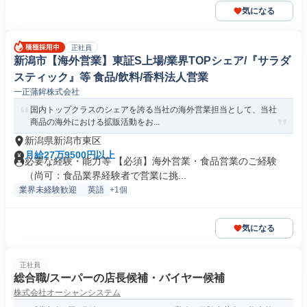
気になる
正社員
新潟市【海外営業】東証S上場/業界TOPシェア/『サラダ
スティック』等 食品/飲料/香料法人営業
一正蒲鉾株式会社
国内トップクラスのシェアを誇る当社の海外営業担当として、当社
商品の海外における拡販活動をお...
新潟県新潟市東区
月給27万9500円以上
必要な経験・能力等 【必須】海外営業・食品営業のご経験
（尚可：食品業界経験者で営業に挑...
業界未経験歓迎
英語
+1個
気になる
正社員
総合職/スーパーの店長候補・バイヤー候補
株式会社オーシャンシステム