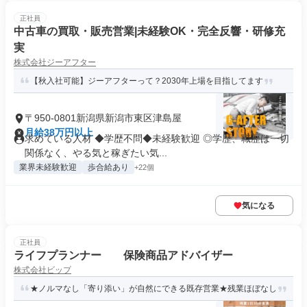
正社員
中古車の買取・販売営業|未経験OK・完全反響・研修充
実
株式会社ジーアフター
【秋入社可能】ジーアフターって？2030年上場を目指してます
〒950-0801新潟県新潟市東区津島屋
月給38万円以上
求めている人材 ◆学歴不問◆未経験歓迎 ◎学歴、職歴は一切
関係なく、やる気と稼ぎたい気...
業界未経験歓迎
歩合給あり
+22個
気になる
正社員
ライフプランナー 保険商品アドバイザー
株式会社ビップ
★ノルマなし「寄り添い」が自然にできる既存営業★残業ほぼなし