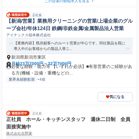
この企業の類似求人を見る
正社員
【新潟/営業】業務用クリーニングの営業/上場企業のグル
ープ会社/年休124日 鉄鋼/非鉄金属/金属製品法人営業
アイナックス稲本株式会社
【業務内容】既存顧客へのルート営業が中心です。同社製品を既に
導入中のお客様からの製品入替ニ...
新潟県新潟市東区
月給23万7000円～32万7000円
必要な経験・能力等 【いずれか必須】■有形営業のご経験があ
る方(機械・設備・重機などの...
業界未経験歓迎
+4個
気になる
正社員
正社員 ホール・キッチンスタッフ 週休二日制 全員
面接実施中
株式会社吉野家