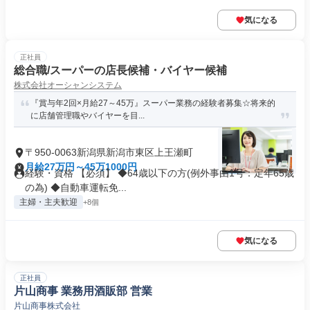
気になる
正社員
総合職/スーパーの店長候補・バイヤー候補
株式会社オーシャンシステム
『賞与年2回×月給27～45万』スーパー業務の経験者募集☆将来的
に店舗管理職やバイヤーを目...
〒950-0063新潟県新潟市東区上王瀬町
月給27万円～45万1000円
経験・資格 【必須】 ◆64歳以下の方(例外事由1号：定年65歳
の為) ◆自動車運転免...
主婦・主夫歓迎
+8個
気になる
正社員
片山商事 業務用酒販部 営業
片山商事株式会社