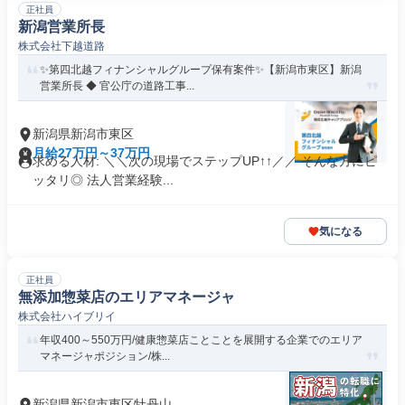
正社員
新潟営業所長
株式会社下越道路
✨第四北越フィナンシャルグループ保有案件✨【新潟市東区】新潟
営業所長 ◆ 官公庁の道路工事...
新潟県新潟市東区
月給27万円～37万円
求める人材: ＼＼次の現場でステップUP↑↑／／ そんな方にピ
ッタリ◎ 法人営業経験...
気になる
正社員
無添加惣菜店のエリアマネージャ
株式会社ハイブリイ
年収400～550万円/健康惣菜店ことことを展開する企業でのエリア
マネージャポジション/株...
新潟県新潟市東区牡丹山