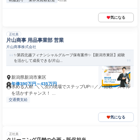
制服あり
業界未経験歓迎
+22個
気になる
正社員
片山商事 用品事業部 営業
片山商事株式会社
✨️第四北越フィナンシャルグループ保有案件✨️【新潟市東区】経験
を活かして成長できる!片山...
新潟県新潟市東区
年俸390万円～435万円
求める人材: ＼＼次の現場でステップUP↑↑／／ 経験・スキル
を活かすチャンス！ ...
交通費支給
気になる
正社員
クリーニング店舗の企画・販促担当