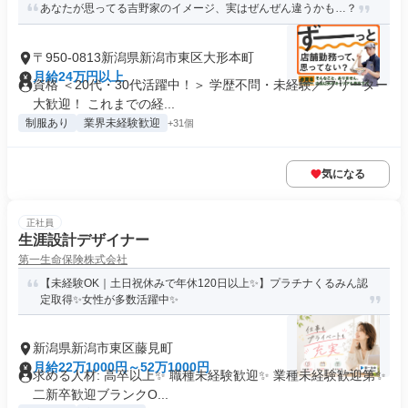
あなたが思ってる吉野家のイメージ、実はぜんぜん違うかも…？
〒950-0813新潟県新潟市東区大形本町
月給24万円以上
資格 ＜20代・30代活躍中！＞ 学歴不問・未経験／フリーター
大歓迎！ これまでの経...
制服あり
業界未経験歓迎
+31個
気になる
正社員
生涯設計デザイナー
第一生命保険株式会社
【未経験OK｜土日祝休みで年休120日以上✨】プラチナくるみん認
定取得✨女性が多数活躍中✨
新潟県新潟市東区藤見町
月給22万1000円～52万1000円
求める人材: 高卒以上✨ 職種未経験歓迎✨ 業種未経験歓迎第✨
二新卒歓迎ブランクO...