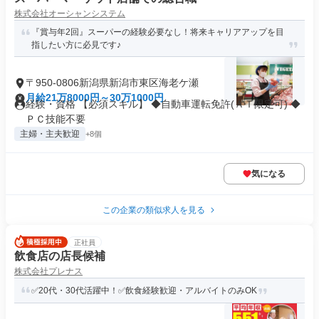
株式会社オーシャンシステム
『賞与年2回』スーパーの経験必要なし！将来キャリアアップを目
指したい方に必見です♪
〒950-0806新潟県新潟市東区海老ケ瀬
月給21万8000円～30万1000円
経験・資格 【必須スキル】 ◆自動車運転免許(ＡＴ限定可) ◆
ＰＣ技能不要
主婦・主夫歓迎
+8個
気になる
この企業の類似求人を見る
正社員
飲食店の店長候補
株式会社プレナス
✅20代・30代活躍中！✅飲食経験歓迎・アルバイトのみOK