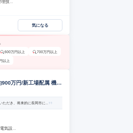
技...
気になる
う
600万円以上
700万円以上
万円以上
00万円/新工場配属 機械
ただき、将来的に長岡市に...
気設...