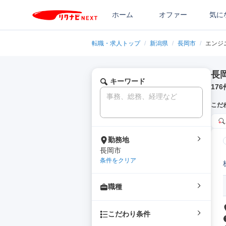
ホーム
オファー
気に
転職・求人トップ
/
新潟県
/
長岡市
/
エンジ
長
キーワード
176
こだ
勤務地
長岡市
条件をクリア
職種
こだわり条件