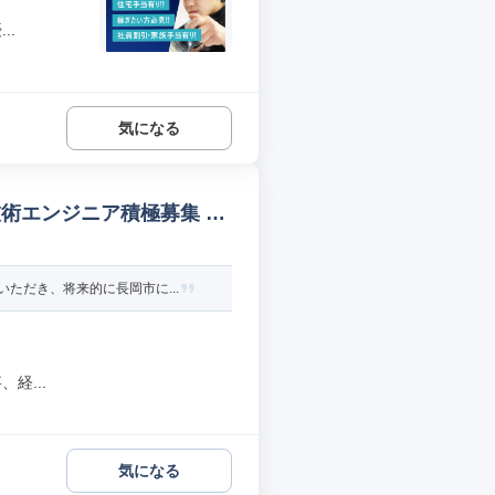
..
気になる
術エンジニア積極募集 福
ただき、将来的に長岡市に...
経...
気になる