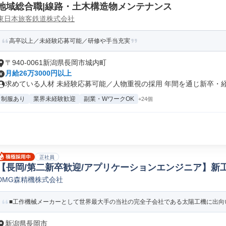
地域総合職|線路・土木構造物メンテナンス
東日本旅客鉄道株式会社
高卒以上／未経験応募可能／研修や手当充実
〒940-0061新潟県長岡市城内町
月給26万3000円以上
求めている人材 未経験応募可能／人物重視の採用 年間を通じ新卒・経験
制服あり
業界未経験歓迎
副業・WワークOK
+24個
正社員
【長岡/第二新卒歓迎/アプリケーションエンジニア】新工
DMG森精機株式会社
械フィールド/サポートエンジニア
■工作機械メーカーとして世界最大手の当社の完全子会社である太陽工機に出向い
新潟県長岡市