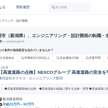
なる
閲覧履歴
求人検索
ニアリング・設計開発
岡市（新潟県）、エンジニアリング・設計開発の転職・
件
1
〜
100
件目を表示中
わり条件の追加設定を忘れていませんか？
土日祝休み
年間休日120日以上
完全週休2日制
学歴不問
正社員
【高速道路の点検】NEXCOグループ 高速道路の安全を守
株式会社ネクスコ・エンジニアリング新潟
土木建設コンサルタント
◆高速道路構造物の点検 ◆高速道路の植栽に関する点検・管理 ◆高速道路に関す
新潟県長岡市
月給23万円～30万円