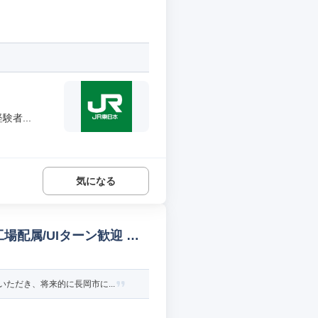
者...
気になる
場配属/UIターン歓迎 機
ただき、将来的に長岡市に...