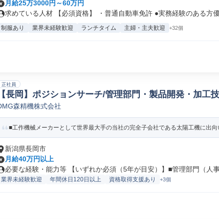
月給25万3000円～60万円
求めている人材 【必須資格】 ・普通自動車免許 ●実務経験のある方優.
制服あり
業界未経験歓迎
ランチタイム
主婦・主夫歓迎
+32個
正社員
【長岡】ポジションサーチ/管理部門・製品開発・加工技
DMG森精機株式会社
利厚生/労務/給与管理人事
■工作機械メーカーとして世界最大手の当社の完全子会社である太陽工機に出向い
新潟県長岡市
月給40万円以上
必要な経験・能力等 【いずれか必須（5年が目安）】■管理部門（人事、
業界未経験歓迎
年間休日120日以上
資格取得支援あり
+3個