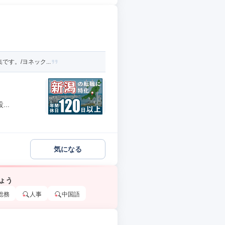
す。/ヨネック...
..
気になる
ょう
総務
人事
中国語