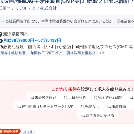
【長岡/機械系/半導体装置(CMP等)】研磨プロセス設計
三菱マテリアルテクノ株式会社
験/テスト(機械/電気/電子製品専門職)
当社長岡製作所にて、半導体関連装置の研磨プロセスにおける設計・開発業務
新潟県長岡市
月給36万9000円～57万5417円
必要な経験・能力等 【いずれか必須】■研磨/平坦化プロセス(CMP 等..
業界未経験歓迎
年間休日120日以上
資格取得支援あり
+4個
こだわり条件
を設定して求人を絞り込みま
未経験者歓迎
土日祝休み
完全週休2日制
在宅勤務（リモートワーク）OK
転勤なし
服装自由
語学力を活かせる
正社員