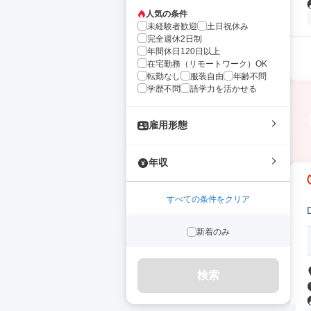
人気の条件
未経験者歓迎
土日祝休み
完全週休2日制
年間休日120日以上
在宅勤務（リモートワーク）OK
転勤なし
服装自由
年齢不問
学歴不問
語学力を活かせる
雇用形態
年収
すべての条件をクリア
新着のみ
検索