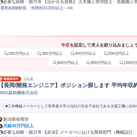
必要な経験・能力等 【活かせる資格】 土木施工管理技士・造園施工管理
業界未経験歓迎
年間休日120日以上
+4個
年収
を設定して求人を絞り込みましょ
200万円以上
300万円以上
400万円以上
500万円以上
800万円以上
900万円以上
1000
正社員
【長岡/開発エンジニア】ポジション探します 平均年収約9
DMG森精機株式会社
研究開発
■工作機械メーカーとして世界最大手の当社の完全子会社である太陽工機に出向い
新潟県長岡市
月給30万円以上
必要な経験・能力等 【必須】メーカーにおける開発部門（機械設計、電