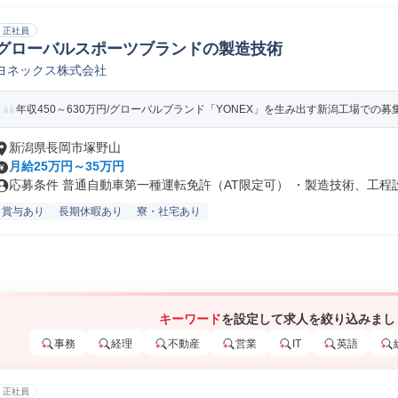
正社員
グローバルスポーツブランドの製造技術
ヨネックス株式会社
年収450～630万円/グローバルブランド「YONEX」を生み出す新潟工場での募集で
新潟県長岡市塚野山
月給25万円～35万円
応募条件 普通自動車第一種運転免許（AT限定可） ・製造技術、工程設.
賞与あり
長期休暇あり
寮・社宅あり
キーワード
を設定して求人を絞り込みまし
事務
経理
不動産
営業
IT
英語
正社員