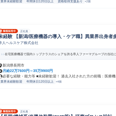
業界未経験歓迎
年間休日120日以上
資格取得支援あり
+2個
正社員
未経験 【新潟/医療機器の導入・ケア職】異業界出身者多
帝人ヘルスケア株式会社
械フィールド/サポートエンジニア
在宅医療機器で国内トップクラスのシェアを誇る帝人ファーマグループの当社にお
新潟県長岡市
月給22万7600円～35万9900円
必要な経験・能力等 ■未経験歓迎！ 過去入社された方の前職：医療機器
業界未経験歓迎
年間休日120日以上
+4個
正社員