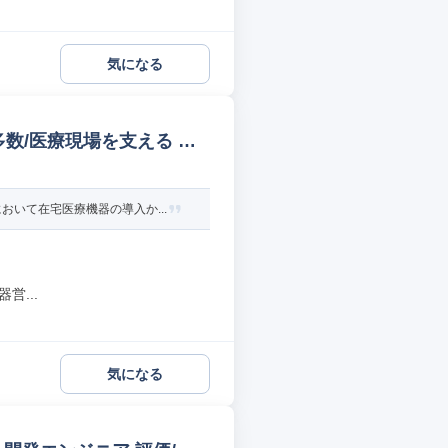
気になる
数/医療現場を支える 機
いて在宅医療機器の導入か...
営...
気になる