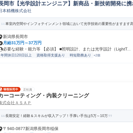
長岡市【光学設計エンジニア】新商品・新技術開発に携わる
日本精機株式会社
設計
車室内空間やインフォテインメント領域において光学技術の重要性がますます高ま
新潟県長岡市
月給31万円～37万円
必要な経験・能力等 【必須】 ■照明設計、または光学設計（LightT...
年間休日120日以上
資格取得支援あり
時短勤務あり
+2個
正社員
カーコーティング・内装クリーニング
株式会社ＡＳＡＰ
長期安定！経験＆スキルが収入アップ！手厚い手当は5万～10万
〒940-0877新潟県長岡市稲保