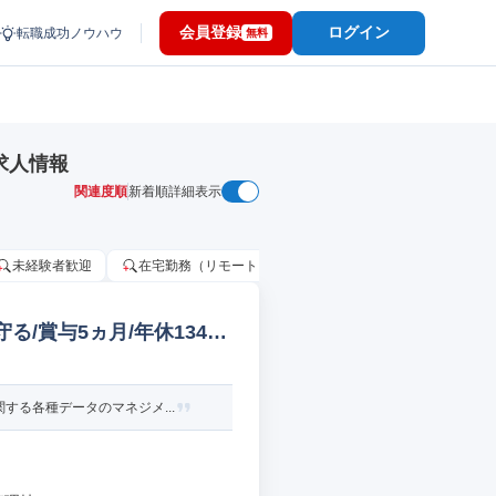
会員登録
ログイン
転職成功ノウハウ
無料
求人情報
関連度順
新着順
詳細表示
未経験者歓迎
在宅勤務（リモートワーク）OK
家賃補助・住宅手当
る/賞与5ヵ月/年休134日
る各種データのマネジメ...