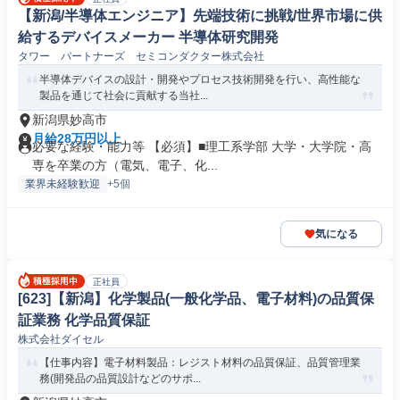
【新潟/半導体エンジニア】先端技術に挑戦/世界市場に供
給するデバイスメーカー 半導体研究開発
タワー パートナーズ セミコンダクター株式会社
半導体デバイスの設計・開発やプロセス技術開発を行い、高性能な
製品を通じて社会に貢献する当社...
新潟県妙高市
月給28万円以上
必要な経験・能力等 【必須】■理工系学部 大学・大学院・高
専を卒業の方（電気、電子、化...
業界未経験歓迎
+5個
気になる
正社員
[623]【新潟】化学製品(一般化学品、電子材料)の品質保
証業務 化学品質保証
株式会社ダイセル
【仕事内容】電子材料製品：レジスト材料の品質保証、品質管理業
務(開発品の品質設計などのサポ...