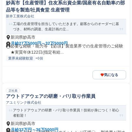
妙高市【生産管理】住友系出資企業/国産有名自動車の部
品等を製造/社員食堂 生産管理
新井工業株式会社
工場の生産管理を担当していただきます。顧客からのオーダーに基
づき、材料の調達、生産計画の立...
新潟県妙高市
月給27万5000円～32万5000円
必要な経験・能力等 【必須】製造業界での生産管理のご経験
★実質年休122日(指定有給...
業界未経験歓迎
+6個
気になる
正社員
アウトドアウェアの研磨・バリ取り作業員
アユミリンク株式会社
アウトドアウェアの研磨・バリ取り作業員！技術が身につく！初心
者歓迎！
新潟県妙高市
月給33万円～36万5000円