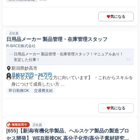
気になる
正社員
日用品メーカー 製品管理・在庫管理スタッフ
R-BACE株式会社
日用品メーカー 製品管理・在庫管理スタッフ！マニュアルあり！
安定した仕事！
新潟県妙高市
月給32万円～36万円
求める人材: 【こんな方に向いています】 ・これからスキルを
身につけて成長したい方 ...
即日勤務OK
交通費支給
気になる
正社員
[655]【新潟/有機化学製品、ヘルスケア製品の製造プロ
セス開発】 WEB面接OK 高分子化学/高分子素材研究開