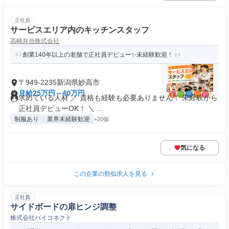
正社員
サービスエリア内のキッチンスタッフ
高崎弁当株式会社
創業140年以上の老舗で正社員デビュー✨未経験歓迎！
〒949-2235新潟県妙高市
月給25万円～40万円
求めている人材 ／ 資格も経験も必要ありません！ 未経験から
正社員デビューOK！ ＼ ...
制服あり
業界未経験歓迎
+20個
気になる
この企業の類似求人を見る
正社員
サイドボードの扉ヒンジ調整
株式会社バイコネクト