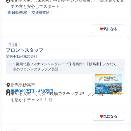
求める人材: 〇未経験からのチャレンジ応援〇 ・製造業が初め
ての方も安心してスタート...
即日勤務OK
交通費支給
気になる
正社員
フロントスタッフ
楽栄不動産株式会社
✨️第四北越フィナンシャルグループ保有案件✨️【妙高市】／かわら
亭のフロントスタッフ／英語...
新潟県妙高市
年俸300万円～450万円
求める人材: ＼＼次の現場でステップUP↑↑／／ 経験・スキル
を活かすチャンス！ ◎...
気になる