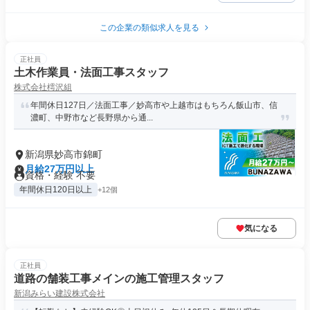
この企業の類似求人を見る
正社員
土木作業員・法面工事スタッフ
株式会社樗沢組
年間休日127日／法面工事／妙高市や上越市はもちろん飯山市、信
濃町、中野市など長野県から通...
新潟県妙高市錦町
月給27万円以上
資格・経験 不要
年間休日120日以上
+12個
気になる
正社員
道路の舗装工事メインの施工管理スタッフ
新潟みらい建設株式会社