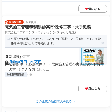
気になる
派遣社員
電気施工管理/新潟県妙高市:改修工事・大手勤務
株式会社コプロコンストラクション(ベスキャリ建設)
必要なのは体力ではなく、あなたの「経験」と「知識」です。有資
格者を即戦力として厚遇します。
新潟県妙高市
月給40万円～50万円
応募条件 《 必須条件 》 ・電気施工管理の実務経験をお持ち
の方 《 こんな方にピッ...
無期雇用派遣
+7個
気になる
この企業の類似求人を見る