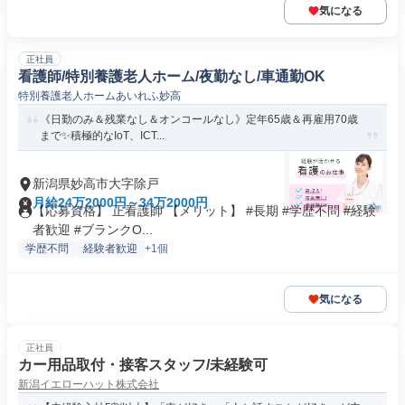
気になる
正社員
看護師/特別養護老人ホーム/夜勤なし/車通勤OK
特別養護老人ホームあいれふ妙高
《日勤のみ＆残業なし＆オンコールなし》定年65歳＆再雇用70歳
まで✨積極的なIoT、ICT...
新潟県妙高市大字除戸
月給24万2000円～34万2000円
【応募資格】 正看護師 【メリット】 #長期 #学歴不問 #経験
者歓迎 #ブランクO...
学歴不問
経験者歓迎
+1個
気になる
正社員
カー用品取付・接客スタッフ/未経験可
新潟イエローハット株式会社