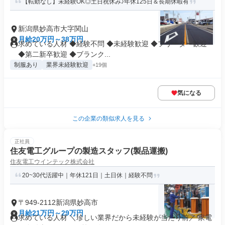
【転勤なし】未経験OK◎土日祝休み♪年休125日＆長期休暇有
新潟県妙高市大字関山
月給20万円～38万円
求めている人材 ◆経験不問 ◆未経験歓迎 ◆フリーター歓迎
◆第二新卒歓迎 ◆ブランク...
制服あり
業界未経験歓迎
+19個
気になる
この企業の類似求人を見る
正社員
住友電工グループの製造スタッフ(製品運搬)
住友電工ウインテック株式会社
20~30代活躍中｜年休121日｜土日休｜経験不問
〒949-2112新潟県妙高市
月給21万円～29万円
求めている人材 ＼珍しい業界だから未経験が当たり前／ 家電