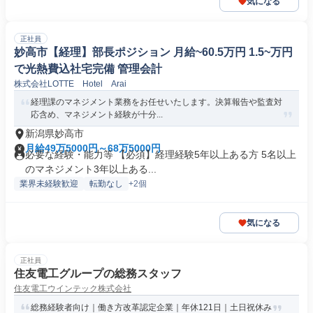
気になる
正社員
妙高市【経理】部長ポジション 月給~60.5万円 1.5~万円
で光熱費込社宅完備 管理会計
株式会社LOTTE Hotel Arai
経理課のマネジメント業務をお任せいたします。決算報告や監査対
応含め、マネジメント経験が十分...
新潟県妙高市
月給49万5000円～68万5000円
必要な経験・能力等 【必須】経理経験5年以上ある方 5名以上
のマネジメント3年以上ある...
業界未経験歓迎
転勤なし
+2個
気になる
正社員
住友電工グループの総務スタッフ
住友電工ウインテック株式会社
総務経験者向け｜働き方改革認定企業｜年休121日｜土日祝休み