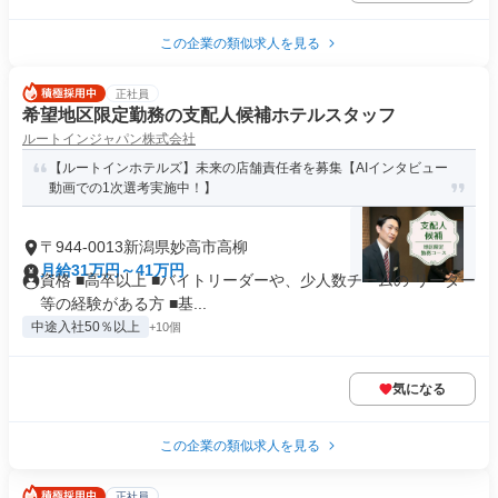
この企業の類似求人を見る
正社員
希望地区限定勤務の支配人候補ホテルスタッフ
ルートインジャパン株式会社
【ルートインホテルズ】未来の店舗責任者を募集【AIインタビュー
動画での1次選考実施中！】
〒944-0013新潟県妙高市高柳
月給31万円～41万円
資格 ■高卒以上 ■バイトリーダーや、少人数チームの リーダー
等の経験がある方 ■基...
中途入社50％以上
+10個
気になる
この企業の類似求人を見る
正社員