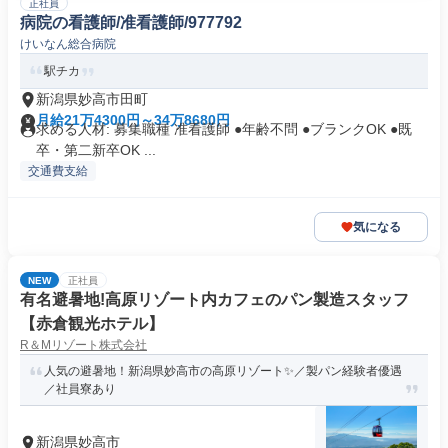
正社員
病院の看護師/准看護師/977792
けいなん総合病院
駅チカ
新潟県妙高市田町
月給21万4300円～34万8680円
求める人材: 募集職種 准看護師 ●年齢不問 ●ブランクOK ●既
卒・第二新卒OK ...
交通費支給
気になる
NEW
正社員
有名避暑地!高原リゾート内カフェのパン製造スタッフ
【赤倉観光ホテル】
R＆Mリゾート株式会社
人気の避暑地！新潟県妙高市の高原リゾート✨／製パン経験者優遇
／社員寮あり
新潟県妙高市