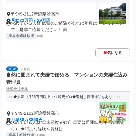
〒949-2112新潟県妙高市
月給22万円～29万円
求めている人材 総務のご経験があれば年数は 問いませんの
で、是非ご応募ください！ 面...
業界未経験歓迎
+6個
気になる
NEW
正社員
自然に囲まれて夫婦で始める マンションの夫婦住込み
管理員
株式会社美建
◆夫婦で月36万円以上＋住居費ゼロ◆引越し費用補助もあり！
〒949-2102新潟県妙高市
月給36万8850円
求めている人材 ◎未経験者歓迎 ◎要普通運転免許（AT限定
可） ★特別な経験や資格は...
業界未経験歓迎
+10個