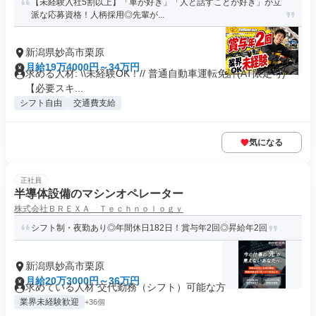
【未経験入社5割以上】「車が好き」「人と話すことが好き」が立
派な応募資格！人柄採用◎先輩が...
新潟県妙高市栗原
月給19万4000円～34万円
求める人材: \\未経験OK！// 普通自動車運転免許(AT限定可)
【必要スキ...
シフト自由
交通費支給
気になる
正社員
半導体設備のマシンオペレーター
株式会社ＢＲＥＸＡ Ｔｅｃｈｎｏｌｏｇｙ
シフト制・夜勤あり◎年間休日182日！賞与年2回◎昇給年2回
新潟県妙高市栗原
月給20万3000円～36万円
求めている人材 交代勤務（シフト）可能な方
業界未経験歓迎
+36個