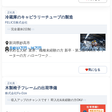
正社員
冷蔵庫のキャピラリーチューブの製造
FELICE株式会社
完全週休2日制
新潟県妙高市
月給33万円～36万円
求める人材: 業界、職種未経験の方 新卒・第二新卒の方 フリ
ーターの方 ハローワーク...
気になる
正社員
木製椅子フレームの出荷準備
株式会社Fu-Dze
収入アップのチャンスです！ 即入社&未経験の方OK//