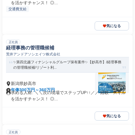
を活かすチャンス！ ◎...
交通費支給
気になる
正社員
経理事務の管理職候補
荒井アンドアソシエイツ株式会社
✨️第四北越フィナンシャルグループ保有案件✨️【妙高市】/経理事務
の管理職候補/リゾート利...
新潟県妙高市
年俸300万円～360万円
求める人材: ＼＼次の現場でステップUP↑↑／／ 経験・スキル
を活かすチャンス！ ◎...
気になる
正社員