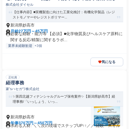
株式会社ダイセル
発
【仕事内容】■実機製造に向けた工業化検討：有機化学製品（レジ
ストモノマーやレジストポリマー...
新潟県妙高市
月給27万円～45万円
必要な経験・能力等 【必須】■化学物質及びヘルスケア原料に
関する反応/精製に関するラボ...
業界未経験歓迎
+3個
気になる
正社員
経理事務
家’sハセガワ株式会社
✨️第四北越フィナンシャルグループ保有案件✨️【新潟県妙高市】経
理事務/「いっしょう、いっ...
新潟県妙高市
年俸370万円～450万円
求める人材: ＼＼次の現場でステップUP↑↑／／ 経験・スキル