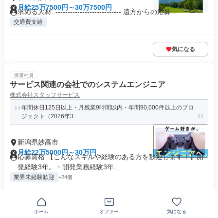
月給25万7500円～30万7500円
求める人材: --------------------------- 遠方からの応募...
交通費支給
気になる
派遣社員
サービス関連の会社でのシステムエンジニア
株式会社スタッフサービス
年間休日125日以上・月残業9時間以内・年間90,000件以上のプロ
ジェクト（2026年3...
新潟県妙高市
月給22万5000円～30万円
応募資格 【こんなスキルや経験のある方を歓迎します！】開
発経験3年。・開発業務経験3年...
業界未経験歓迎
+24個
気になる
ホーム
オファー
気になる