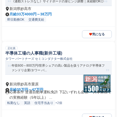
《通勤ストレスなし》サイドボードの扉ヒンジ調整｜未経験OK◎
新潟県妙高市
月給33万4000円～38万円
即日勤務OK
交通費支給
気になる
正社員
半導体工場の人事職(新井工場)
タワー パートナーズ セミコンダクター株式会社
年収600～800万円/世界シェアの高い製品を扱うアナログ半導体フ
ァンドリ企業/タワー パ...
新潟県妙高市栗原
月給35万円～47万円
応募条件 普通自動車運転免許 下記いずれも必須 ・人事業務で
の実務経験（5年以上） ...
転勤なし
英語
住宅手当あり
+2個