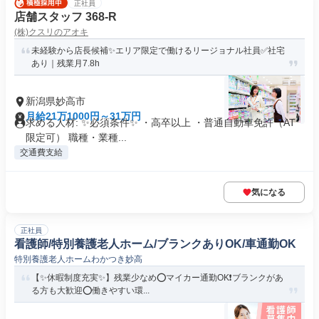
正社員
店舗スタッフ 368-R
(株)クスリのアオキ
未経験から店長候補✨エリア限定で働けるリージョナル社員✅社宅
あり｜残業月7.8h
新潟県妙高市
月給21万1000円～31万円
求める人材: ✨必須条件✨ ・高卒以上 ・普通自動車免許（AT
限定可） 職種・業種...
交通費支給
気になる
正社員
看護師/特別養護老人ホーム/ブランクありOK/車通勤OK
特別養護老人ホームわかつき妙高
【✨休暇制度充実✨】残業少なめ⭕マイカー通勤OK❗️ブランクがあ
る方も大歓迎⭕働きやすい環...