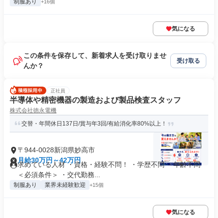
制服あり
+16個
気になる
この条件を保存して、新着求人を受け取りませ
受け取る
んか？
正社員
半導体や精密機器の製造および製品検査スタッフ
株式会社徳永電機
交替・年間休日137日/賞与年3回/有給消化率80%以上！
〒944-0028新潟県妙高市
月給30万円～42万円
求めている人材 ・資格・経験不問！ ・学歴不問 ・年齢不問
＜必須条件＞ ・交代勤務...
制服あり
業界未経験歓迎
+15個
気になる