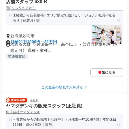
店舗スタッフ 630-R
(株)クスリのアオキ
未経験から店長候補✨エリア限定で働けるリージョナル社員✅社宅
あり｜残業月7.8h
新潟県妙高市
月給21万1000円～31万円
求める人材: ✨必須条件✨ ・高卒以上 ・普通自動車免許（AT
限定可） 職種・業種...
交通費支給
気になる
この企業の類似求人を見る
正社員
ヤマダデンキの販売スタッフ(正社員)
株式会社ヤマダデンキ
＜異業種からの転職者も活躍中！＞月残業平均10.4時間｜年間休日
116日｜週休2日制｜賞与...