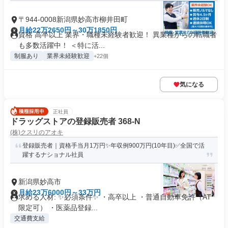
〒944-0008新潟県妙高市柳井田町
月給22万2650円～30万1850円
資格 高卒以上 業界・職種未経験者歓迎！ 異業種からの転職者
も多数活躍中！ ＜特に活...
制服あり
業界未経験歓迎
+22個
気になる
正社員
ドラッグストアの登録販売者 368-N
(株)クスリのアオキ
登録販売者｜資格手当月1万円✨年収例900万円(10年目)✅全国で活
躍するナショナル社員
新潟県妙高市
月給23万6000円～33万円
求める人材: ✨必須条件✨ ・高卒以上 ・普通自動車免許（AT
限定可） ・医薬品登録...
交通費支給