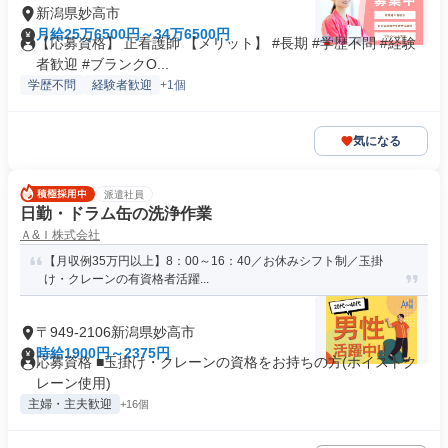
新潟県妙高市
月給25万6500円～34万6500円
【応募資格】 正看護師 【メリット】 #長期 #学歴不問 #経験
者歓迎 #ブランクO...
学歴不問
経験者歓迎
+1個
気になる
派遣社員
日勤・ドラム缶の洗浄作業
Ａ&Ｉ株式会社
【月収例35万円以上】8：00～16：40／お休みシフト制／玉掛
け・クレーンの有資格者活躍...
〒949-2106新潟県妙高市
時給1900円～2375円
応募資格 ■玉掛け・クレーンの資格をお持ちの方(ホイストク
レーン使用)
主婦・主夫歓迎
+16個