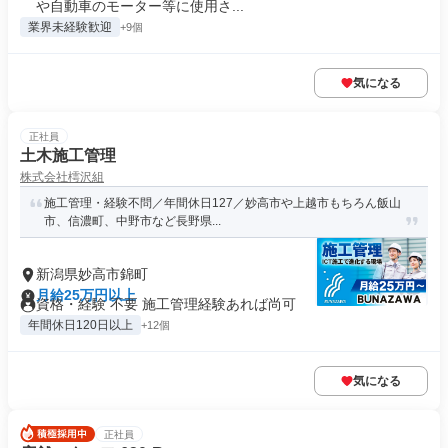
や自動車のモーター等に使用さ...
業界未経験歓迎
+9個
気になる
正社員
土木施工管理
株式会社樗沢組
施工管理・経験不問／年間休日127／妙高市や上越市もちろん飯山
市、信濃町、中野市など長野県...
新潟県妙高市錦町
月給25万円以上
資格・経験 不要 施工管理経験あれば尚可
年間休日120日以上
+12個
気になる
正社員