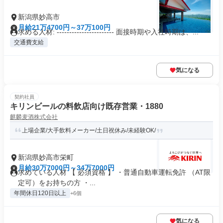
新潟県妙高市
月給21万4700円～37万100円
求める人材: ----------------------- 面接時期や入社時期は、...
交通費支給
気になる
契約社員
キリンビールの料飲店向け既存営業・1880
麒麟麦酒株式会社
上場企業/大手飲料メーカー/土日祝休み/未経験OK/
新潟県妙高市栄町
月給30万7000円～34万7000円
求めている人材 【 必須資格 】 ・普通自動車運転免許 （AT限
定可）をお持ちの方 ・...
年間休日120日以上
+6個
気になる