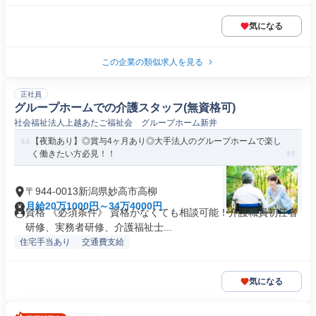
気になる
この企業の類似求人を見る
正社員
グループホームでの介護スタッフ(無資格可)
社会福祉法人上越あたご福祉会 グループホーム新井
【夜勤あり】◎賞与4ヶ月あり◎大手法人のグループホームで楽し
く働きたい方必見！！
〒944-0013新潟県妙高市高柳
月給20万1000円～34万4000円
資格 《必須条件》 資格がなくても相談可能！介護職員初任者
研修、実務者研修、介護福祉士...
住宅手当あり
交通費支給
気になる