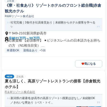
正社員
《寮・社食あり》リゾートホテルのフロント総合職|赤倉
観光ホテル
R&Mリゾート株式会社
社宅完備｜3食付き社員食堂あり｜未経験からホテル接客を学べる
✨
〒949-2102新潟県妙高市
月給21万円～30万円
応募資格 【必須条件】 ⚫︎ビジネスレベルの日本語力をお持ち
の方 （N1相当目安） ...
車通勤OK
退職金あり
+5個
気になる
NEW
正社員
夏も涼しく、高原リゾートレストランの接客【赤倉観光
ホテル】
R＆Mリゾート株式会社
新潟県の避暑地 妙高市の高原リゾート✨残業ほぼなし／未経験OK
／きれいな寮あり（バス・トイ...