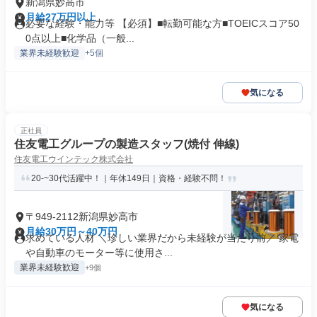
新潟県妙高市
月給27万円以上
必要な経験・能力等 【必須】■転勤可能な方■TOEICスコア50
0点以上■化学品（一般...
業界未経験歓迎
+5個
気になる
正社員
住友電工グループの製造スタッフ(焼付 伸線)
住友電工ウインテック株式会社
20-~30代活躍中！｜年休149日｜資格・経験不問！
〒949-2112新潟県妙高市
月給30万円～40万円
求めている人材 ＼珍しい業界だから未経験が当たり前／ 家電
や自動車のモーター等に使用さ...
業界未経験歓迎
+9個
気になる