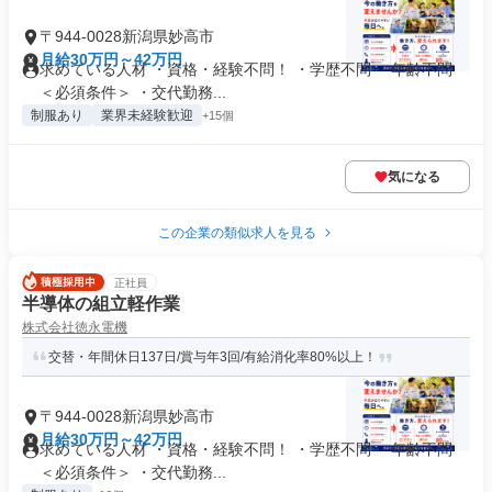
〒944-0028新潟県妙高市
月給30万円～42万円
求めている人材 ・資格・経験不問！ ・学歴不問 ・年齢不問
＜必須条件＞ ・交代勤務...
制服あり
業界未経験歓迎
+15個
気になる
この企業の類似求人を見る
正社員
半導体の組立軽作業
株式会社徳永電機
交替・年間休日137日/賞与年3回/有給消化率80%以上！
〒944-0028新潟県妙高市
月給30万円～42万円
求めている人材 ・資格・経験不問！ ・学歴不問 ・年齢不問
＜必須条件＞ ・交代勤務...