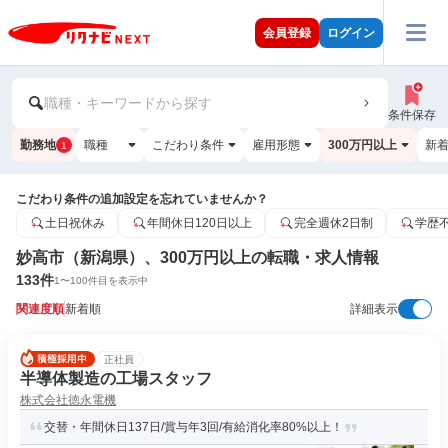
会員登録
ログイン
職種・キーワードから探す
条件保存
勤務地
職種
こだわり条件
雇用形態
300万円以上
新
1
こだわり条件の追加設定を忘れていませんか？
土日祝休み
年間休日120日以上
完全週休2日制
学歴
妙高市（新潟県）、300万円以上の転職・求人情報
133
件
1
〜
100
件目を表示中
関連度順
新着順
詳細表示
正社員
半導体製造の工場スタッフ
株式会社徳永電機
交替・年間休日137日/賞与年3回/有給消化率80%以上！