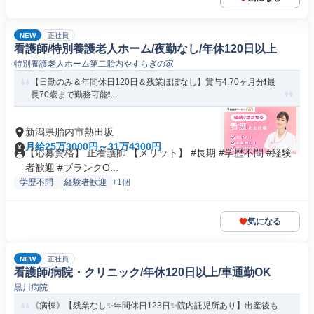
NEW
正社員
看護師/特別養護老人ホーム/夜勤なし/年休120日以上
特別養護老人ホーム第二胎内やすらぎの家
【日勤のみ＆年間休日120日＆残業ほぼなし】賞与4.70ヶ月分❗️最
長70歳まで勤務可能❗...
新潟県胎内市熱田坂
月給25万3000円～31万4300円
【応募資格】 正看護師 【メリット】 #長期 #学歴不問 #経験
者歓迎 #ブランクO...
学歴不問
経験者歓迎
+1個
気になる
NEW
正社員
看護師/病院・クリニック/年休120日以上/車通勤OK
黒川病院
《病棟》【残業なし✨年間休日123日✨院内託児所あり】出産後も