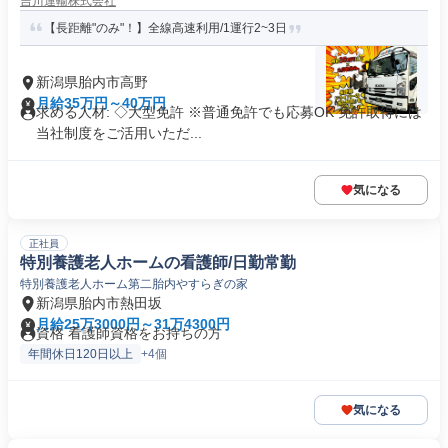
吉川運輸株式会社
【長距離"のみ"！】全線高速利用/1運行2~3日
新潟県胎内市高野
月給35万円～40万円
求める人材: ◇大型免許 ※普通免許でも応募OK 免許取得には
当社制度をご活用いただ...
気になる
正社員
特別養護老人ホームの看護師/日勤常勤
特別養護老人ホーム第二胎内やすらぎの家
新潟県胎内市熱田坂
月給25万3000円～31万4300円
資格 看護師資格をお持ちの方
年間休日120日以上
+4個
気になる