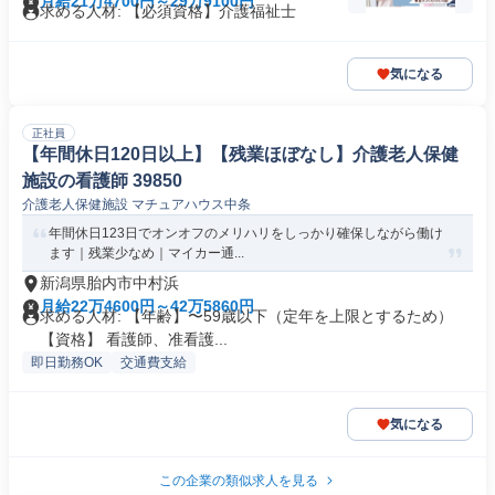
月給21万4700円～29万9100円
求める人材: 【必須資格】介護福祉士
気になる
正社員
【年間休日120日以上】【残業ほぼなし】介護老人保健
施設の看護師 39850
介護老人保健施設 マチュアハウス中条
年間休日123日でオンオフのメリハリをしっかり確保しながら働け
ます｜残業少なめ｜マイカー通...
新潟県胎内市中村浜
月給22万4600円～42万5860円
求める人材: 【年齢】〜59歳以下（定年を上限とするため）
【資格】 看護師、准看護...
即日勤務OK
交通費支給
気になる
この企業の類似求人を見る