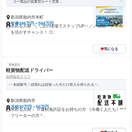
コー製品の提案型ルート営業...
新潟県胎内市本町
年俸346万円～584万円
求める人材: ＼＼次の現場でステップUP↑↑／／ 経験・スキル
を活かすチャンス！ ◎...
気になる
業務委託
軽貨物配送ドライバー
合同会社クリフ
未経験可！頑張れば頑張った分だけ収入を得られる
新潟県胎内市
月給30万円～50万円
求める人材： ※運転免許証をお持ちの方 《今働く人たち》** *
フリーターの方 *...