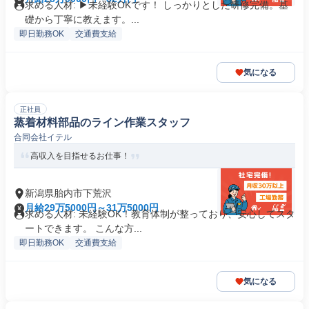
求める人材: ▶未経験OKです！ しっかりとした研修完備。基
礎から丁寧に教えます。...
即日勤務OK
交通費支給
気になる
正社員
蒸着材料部品のライン作業スタッフ
合同会社イテル
高収入を目指せるお仕事！
新潟県胎内市下荒沢
月給29万5000円～31万5000円
求める人材: 未経験OK！教育体制が整っており、安心してスタ
ートできます。 こんな方...
即日勤務OK
交通費支給
気になる