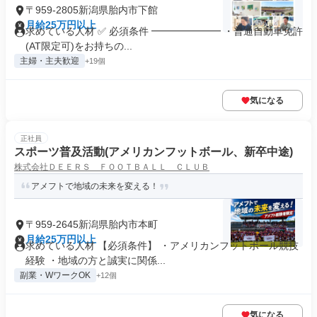
〒959-2805新潟県胎内市下館
月給25万円以上
求めている人材 ✅ 必須条件 ━━━━━━━ ・普通自動車免許
(AT限定可)をお持ちの...
主婦・主夫歓迎
+19個
気になる
正社員
スポーツ普及活動(アメリカンフットボール、新卒中途)
株式会社ＤＥＥＲＳ ＦＯＯＴＢＡＬＬ ＣＬＵＢ
アメフトで地域の未来を変える！
〒959-2645新潟県胎内市本町
月給25万円以上
求めている人材 【必須条件】 ・アメリカンフットボール競技
経験 ・地域の方と誠実に関係...
副業・WワークOK
+12個
気になる