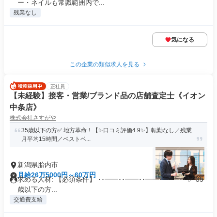
ー・ネイルも常識範囲内で...
残業なし
気になる
この企業の類似求人を見る
正社員
【未経験】接客・営業/ブランド品の店舗査定士《イオン
中条店》
株式会社さすがや
35歳以下の方✅ 地方革命！【✨口コミ評価4.9✨】転勤なし／残業
月平均15時間／ベストベ...
新潟県胎内市
月給26万5000円～60万円
求める人材: 【必須条件】 ･･━━･･━━･･━━･･━━･･ ✅ 35
歳以下の方...
交通費支給