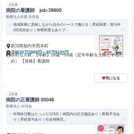
正社員
病院の看護師 job-39800
医療法人社団 共生会
地域医療に貢献しながら自分のペースで働ける｜昇給制度・賞与年
2回支給あり｜休暇制度もありプ...
新潟県胎内市西本町
月給20万2900円～35万9192円
求める人材: 【年齢】18歳〜59歳（定年年齢を上限とするた
め） 【資格】看護師
気になる
正社員
病院の正看護師 00046
医療法人 白日会
年間休日数はたっぷり123日｜病院内の託児施設あり｜夜勤手当あ
り｜昇給賞与あり｜社会保険完...