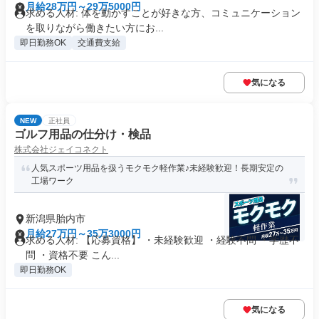
月給28万円～29万5000円
求める人材: 体を動かすことが好きな方、コミュニケーション
を取りながら働きたい方にお...
即日勤務OK
交通費支給
気になる
NEW
正社員
ゴルフ用品の仕分け・検品
株式会社ジェイコネクト
人気スポーツ用品を扱うモクモク軽作業♪未経験歓迎！長期安定の
工場ワーク
新潟県胎内市
月給27万円～35万3000円
求める人材: 【応募資格】 ・未経験歓迎 ・経験不問 ・学歴不
問 ・資格不要 こん...
即日勤務OK
気になる