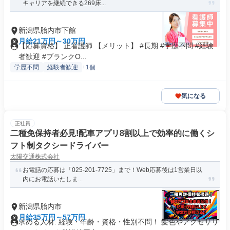
キャリアを継続できる269床...
新潟県胎内市下館
月給21万円～30万円
【応募資格】 正看護師 【メリット】 #長期 #学歴不問 #経験
者歓迎 #ブランクO...
学歴不問
経験者歓迎
+1個
気になる
正社員
二種免保持者必見!配車アプリ8割以上で効率的に働くシ
フト制タクシードライバー
太陽交通株式会社
お電話の応募は「025-201-7725」まで！Web応募後は1営業日以
内にお電話いたしま...
新潟県胎内市
月給35万円～57万円
求める人材: 経験・年齢・資格・性別不問！ 髪色やアクセサリ