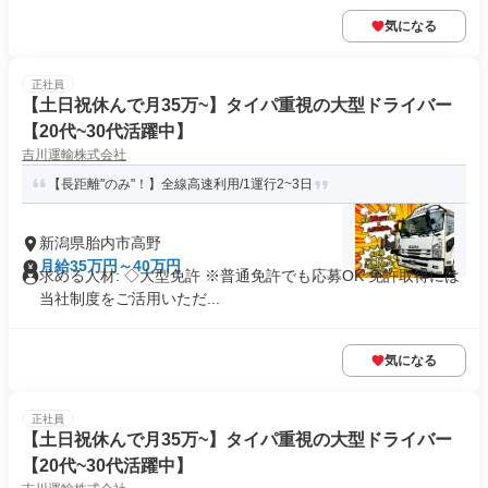
気になる
正社員
【土日祝休んで月35万~】タイパ重視の大型ドライバー
【20代~30代活躍中】
吉川運輸株式会社
【長距離"のみ"！】全線高速利用/1運行2~3日
新潟県胎内市高野
月給35万円～40万円
求める人材: ◇大型免許 ※普通免許でも応募OK 免許取得には
当社制度をご活用いただ...
気になる
正社員
【土日祝休んで月35万~】タイパ重視の大型ドライバー
【20代~30代活躍中】