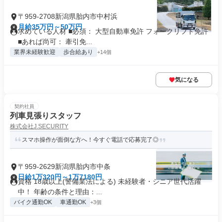
〒959-2708新潟県胎内市中村浜
月給35万円～50万円
求めている人材 ■必須： 大型自動車免許 フォークリフト免許
■あれば尚可： 牽引免...
業界未経験歓迎
歩合給あり
+14個
気になる
契約社員
列車見張りスタッフ
株式会社J.SECURITY
スマホ操作が面倒な方へ！今すぐ電話で応募完了◎
〒959-2629新潟県胎内市中条
日給1万320円～1万7180円
資格 18歳以上(警備業法による) 未経験者・シニア世代活躍
中！ 年齢の条件と理由：...
バイク通勤OK
車通勤OK
+3個