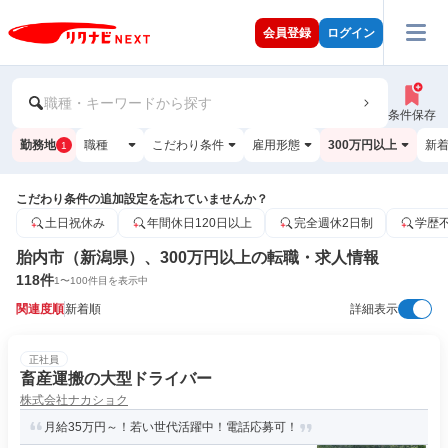
会員登録
ログイン
職種・キーワードから探す
条件保存
勤務地
職種
こだわり条件
雇用形態
300万円以上
新
1
こだわり条件の追加設定を忘れていませんか？
土日祝休み
年間休日120日以上
完全週休2日制
学歴
胎内市（新潟県）、300万円以上の転職・求人情報
118
件
1
〜
100
件目を表示中
関連度順
新着順
詳細表示
正社員
畜産運搬の大型ドライバー
株式会社ナカショク
月給35万円～！若い世代活躍中！電話応募可！