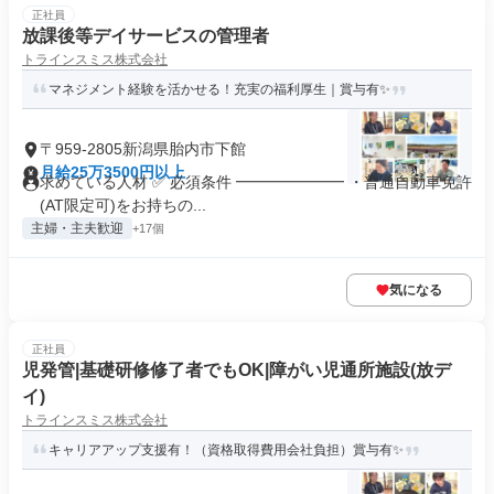
正社員
放課後等デイサービスの管理者
トラインスミス株式会社
マネジメント経験を活かせる！充実の福利厚生｜賞与有✨
〒959-2805新潟県胎内市下館
月給25万3500円以上
求めている人材 ✅ 必須条件 ━━━━━━━ ・普通自動車免許
(AT限定可)をお持ちの...
主婦・主夫歓迎
+17個
気になる
正社員
児発管|基礎研修修了者でもOK|障がい児通所施設(放デ
イ)
トラインスミス株式会社
キャリアアップ支援有！（資格取得費用会社負担）賞与有✨