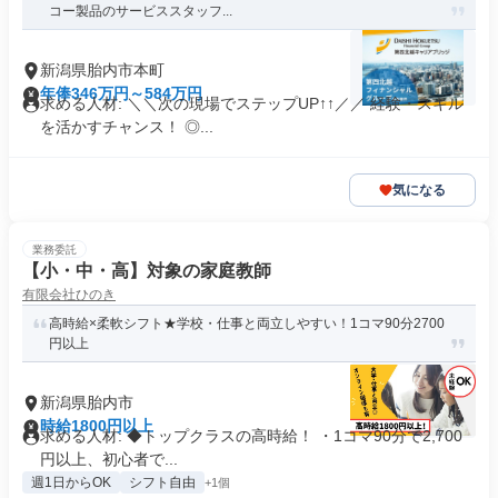
コー製品のサービススタッフ...
新潟県胎内市本町
年俸346万円～584万円
求める人材: ＼＼次の現場でステップUP↑↑／／ 経験・スキル
を活かすチャンス！ ◎...
気になる
業務委託
【小・中・高】対象の家庭教師
有限会社ひのき
高時給×柔軟シフト★学校・仕事と両立しやすい！1コマ90分2700
円以上
新潟県胎内市
時給1800円以上
求める人材: ◆トップクラスの高時給！ ・1コマ90分で2,700
円以上、初心者で...
週1日からOK
シフト自由
+1個