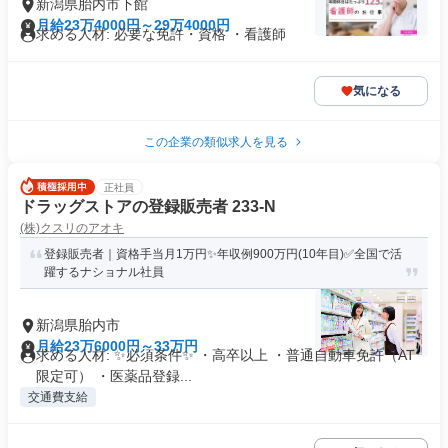
新潟県胎内市下館
月給23万4000円～29万4000円
求める人材: 必要な免許・資格 ・看護師
気になる
この企業の類似求人を見る
正社員
ドラッグストアの登録販売者 233-N
(株)クスリのアオキ
登録販売者｜資格手当月1万円✨年収例900万円(10年目)✅全国で活
躍するナショナル社員
新潟県胎内市
月給23万6000円～33万円
求める人材: ✨必須条件✨ ・高卒以上 ・普通自動車免許（AT
限定可） ・医薬品登録...
交通費支給