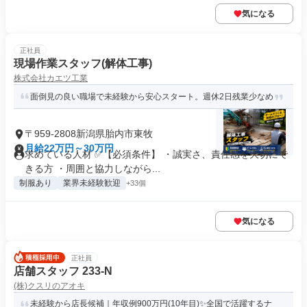
気になる
正社員
現場作業スタッフ(解体工事)
株式会社カエツ工業
面倒見の良い職場で未経験から安心スタート。週休2日残業少なめ
〒959-2808新潟県胎内市東牧
月給22万円～30万円
求めている人材 ✅【必須条件】 ・誠実さ、責任感を大切にで
きる方 ・周囲と協力しながら...
制服あり
業界未経験歓迎
+33個
気になる
正社員
店舗スタッフ 233-N
(株)クスリのアオキ
未経験から店長候補｜年収例900万円(10年目)✨全国で活躍するナ