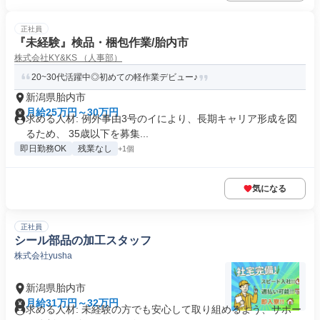
正社員
『未経験』検品・梱包作業/胎内市
株式会社KY&KS （人事部）
20~30代活躍中◎初めての軽作業デビュー♪
新潟県胎内市
月給25万円～30万円
求める人材: 例外事由3号のイにより、長期キャリア形成を図
るため、 35歳以下を募集...
即日勤務OK
残業なし
+1個
気になる
正社員
シール部品の加工スタッフ
株式会社yusha
新潟県胎内市
月給31万円～32万円
求める人材: 未経験の方でも安心して取り組めるよう、サポー