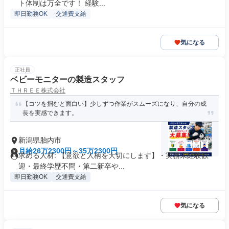
ト体制は万全です！ 経験...
即日勤務OK
交通費支給
気になる
正社員
ベビーモニターの製造スタッフ
ＴＨＲＥＥ株式会社
【コツを掴むと面白い】少しずつ作業がスムーズになり、自分の成
長を実感できます。
新潟県胎内市
月給26万2300円～35万2300円
求める人材: 【意欲と人柄を大切にします】・実務未経験歓
迎・最終学歴不問・第二新卒や...
即日勤務OK
交通費支給
気になる