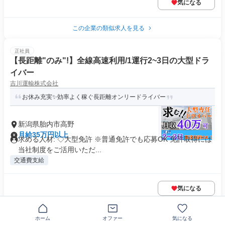
気になる
この企業の類似求人を見る
正社員
【長距離"のみ"!】全線高速利用/1運行2~3日の大型ドラ
イバー
吉川運輸株式会社
お休み充実✨効率よく稼ぐ長距離オンリードライバー
新潟県胎内市高野
月給35万円以上
求める人材: ◇大型免許 ※普通免許でも応募OK 免許取得には
当社制度をご活用いただ...
交通費支給
気になる
正社員
ホーム
オファー
気になる
【経験者】公共工事の土木作業員