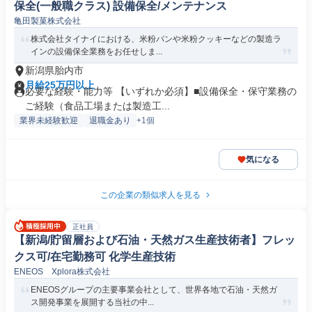
保全(一般職クラス) 設備保全/メンテナンス
亀田製菓株式会社
株式会社タイナイにおける、米粉パンや米粉クッキーなどの製造ラ
インの設備保全業務をお任せしま...
新潟県胎内市
月給25万円以上
必要な経験・能力等 【いずれか必須】■設備保全・保守業務の
ご経験（食品工場または製造工...
業界未経験歓迎
退職金あり
+1個
気になる
この企業の類似求人を見る
正社員
【新潟/貯留層および石油・天然ガス生産技術者】フレッ
クス可/在宅勤務可 化学生産技術
ENEOS Xplora株式会社
ENEOSグループの主要事業会社として、世界各地で石油・天然ガ
ス開発事業を展開する当社の中...