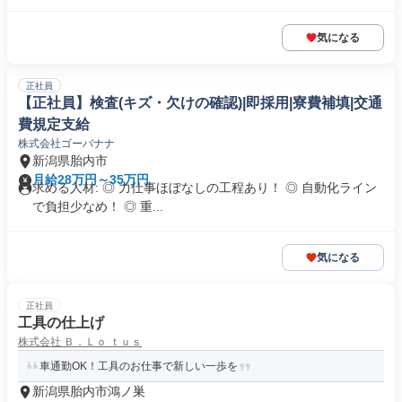
気になる
正社員
【正社員】検査(キズ・欠けの確認)|即採用|寮費補填|交通
費規定支給
株式会社ゴーバナナ
新潟県胎内市
月給28万円～35万円
求める人材: ◎ 力仕事ほぼなしの工程あり！ ◎ 自動化ライン
で負担少なめ！ ◎ 重...
気になる
正社員
工具の仕上げ
株式会社 Ｂ．Ｌｏ ｔｕｓ
車通勤OK！工具のお仕事で新しい一歩を
新潟県胎内市鴻ノ巣