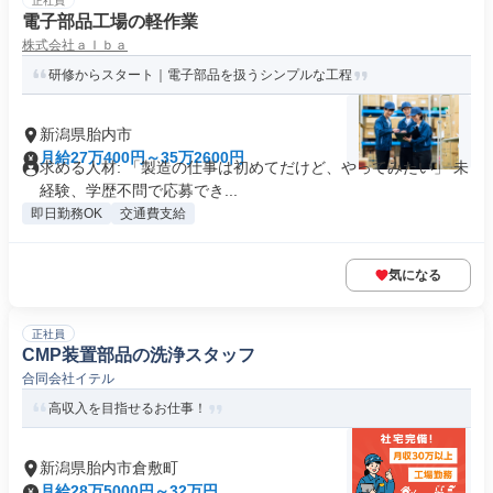
正社員
電子部品工場の軽作業
株式会社ａｌｂａ
研修からスタート｜電子部品を扱うシンプルな工程
新潟県胎内市
月給27万400円～35万2600円
求める人材: 「製造の仕事は初めてだけど、やってみたい」 未
経験、学歴不問で応募でき...
即日勤務OK
交通費支給
気になる
正社員
CMP装置部品の洗浄スタッフ
合同会社イテル
高収入を目指せるお仕事！
新潟県胎内市倉敷町
月給28万5000円～32万円