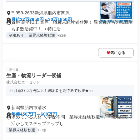
〒959-2633新潟県胎内市関沢
月給22万2650円～30万1850円
資格 高卒以上 業界・職種未経験者歓迎！ 異業種からの転職者
も多数活躍中！ ＜特に活...
制服あり
業界未経験歓迎
+22個
気になる
正社員
生産・物流リーダー候補
株式会社エーゼット
月給37.5万円以上！経験者を高待遇で歓迎★
新潟県胎内市清水
年俸450万円～600万円
求めている人材 ＼学歴不問、業界未経験歓迎！/ 「現場経験を
活かしてステップアップし...
業界未経験歓迎
+21個