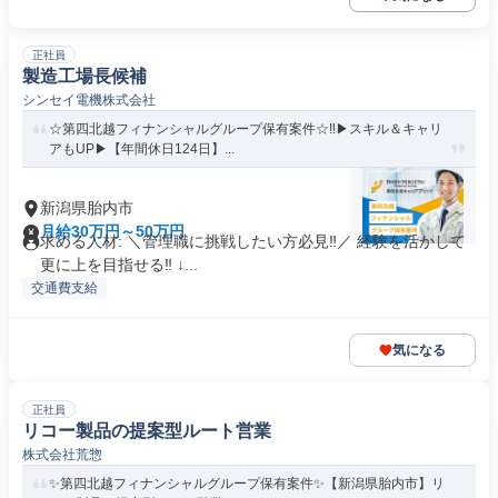
正社員
製造工場長候補
シンセイ電機株式会社
☆第四北越フィナンシャルグループ保有案件☆‼▶スキル＆キャリ
アもUP▶【年間休日124日】...
新潟県胎内市
月給30万円～50万円
求める人材: ＼管理職に挑戦したい方必見‼／ 経験を活かして
更に上を目指せる‼ ↓...
交通費支給
気になる
正社員
リコー製品の提案型ルート営業
株式会社荒惣
✨️第四北越フィナンシャルグループ保有案件✨️【新潟県胎内市】リ