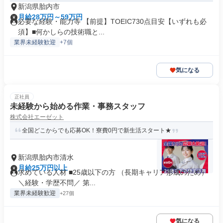
新潟県胎内市
月給28万円～59万円
必要な経験・能力等 【前提】TOEIC730点目安【いずれも必
須】■何かしらの技術職と...
業界未経験歓迎
+7個
気になる
正社員
未経験から始める作業・事務スタッフ
株式会社エーゼット
全国どこからでも応募OK！寮費0円で新生活スタート★
新潟県胎内市清水
月給25万円以上
求めている人材 ■25歳以下の方 （長期キャリア形成のため）
＼経験・学歴不問／ 第...
業界未経験歓迎
+27個
気になる