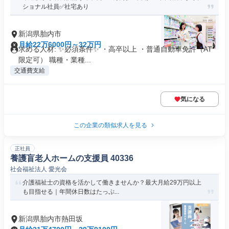
ショナル社員✅社宅あり
新潟県胎内市
月給22万6000円～32万円
求める人材: ✨必須条件✨ ・高卒以上 ・普通自動車免許（AT
限定可） 職種・業種...
交通費支給
気になる
この企業の類似求人を見る
正社員
養護盲老人ホームの支援員 40336
社会福祉法人 愛光会
介護福祉士の資格を活かして働きませんか？最大月給29万円以上
も目指せる｜年間休日数はたっぷ...
新潟県胎内市熱田坂