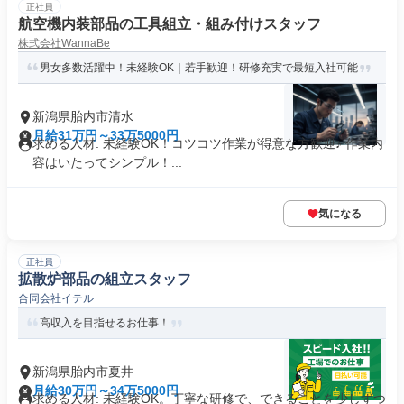
正社員
航空機内装部品の工具組立・組み付けスタッフ
株式会社WannaBe
男女多数活躍中！未経験OK｜若手歓迎！研修充実で最短入社可能
新潟県胎内市清水
月給31万円～33万5000円
求める人材: 未経験OK！コツコツ作業が得意な方歓迎♪ 作業内
容はいたってシンプル！...
気になる
正社員
拡散炉部品の組立スタッフ
合同会社イテル
高収入を目指せるお仕事！
新潟県胎内市夏井
月給30万円～34万5000円
求める人材: 未経験OK。丁寧な研修で、できることを少しずつ