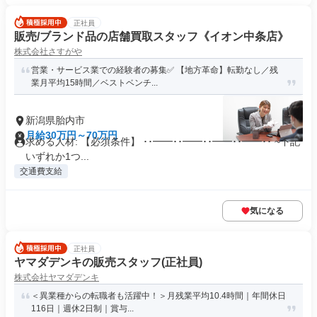
正社員
販売/ブランド品の店舗買取スタッフ《イオン中条店》
株式会社さすがや
営業・サービス業での経験者の募集✅ 【地方革命】転勤なし／残
業月平均15時間／ベストベンチ...
新潟県胎内市
月給30万円～70万円
求める人材: 【必須条件】 ･･━━･･━━･･━━･･━━･･ ~下記
いずれか1つ...
交通費支給
気になる
正社員
ヤマダデンキの販売スタッフ(正社員)
株式会社ヤマダデンキ
＜異業種からの転職者も活躍中！＞月残業平均10.4時間｜年間休日
116日｜週休2日制｜賞与...