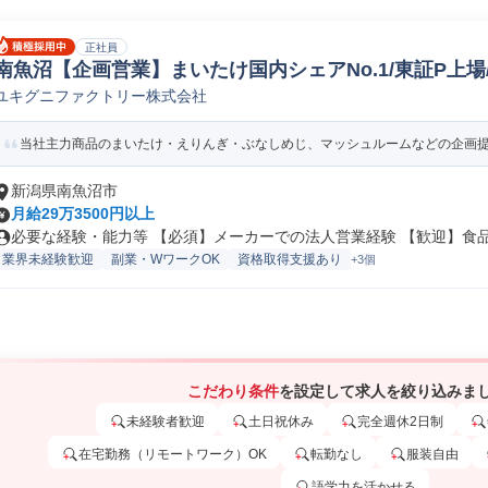
正社員
南魚沼【企画営業】まいたけ国内シェアNo.1/東証P上場
ユキグニファクトリー株式会社
品/飲料/香料法人営業
当社主力商品のまいたけ・えりんぎ・ぶなしめじ、マッシュルームなどの企画提案
新潟県南魚沼市
月給29万3500円以上
必要な経験・能力等 【必須】メーカーでの法人営業経験 【歓迎】食品業
業界未経験歓迎
副業・WワークOK
資格取得支援あり
+3個
こだわり条件
を設定して求人を絞り込みま
未経験者歓迎
土日祝休み
完全週休2日制
在宅勤務（リモートワーク）OK
転勤なし
服装自由
語学力を活かせる