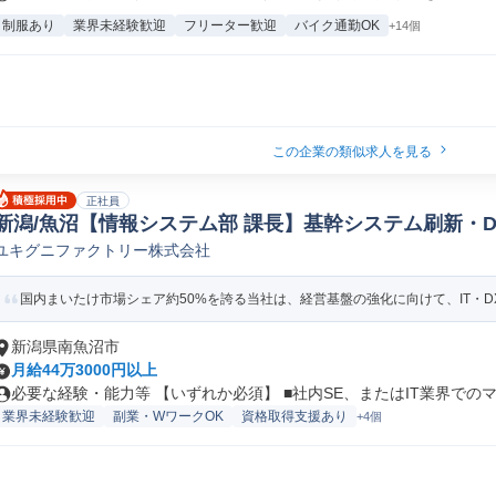
制服あり
業界未経験歓迎
フリーター歓迎
バイク通勤OK
+14個
この企業の類似求人を見る
正社員
新潟/魚沼【情報システム部 課長】基幹システム刷新・
ユキグニファクトリー株式会社
ディレクター
国内まいたけ市場シェア約50%を誇る当社は、経営基盤の強化に向けて、IT・DX
新潟県南魚沼市
月給44万3000円以上
必要な経験・能力等 【いずれか必須】 ■社内SE、またはIT業界でのマ.
業界未経験歓迎
副業・WワークOK
資格取得支援あり
+4個