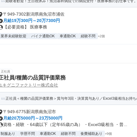
経験者歓迎！土日祝休み！魚沼基幹病院での病院受付・医療事務のお仕事です
〒949-7302新潟県南魚沼市浦佐
月給19万300円～20万7300円
【必要資格】 医療事務
業界未経験歓迎
バイク通勤OK
車通勤OK
経験不問
+2個
正社員
正社員/種菌の品質評価業務
ユキグニファクトリー株式会社
正社員＜種菌の品質評価業務＞賞与年3回・決算賞与あり／Excel3級相当お持ち
〒949-6775新潟県南魚沼市
月給20万5000円～23万5000円
資格・経験 ・64歳以下（定年65歳の為） ・Excel3級相当 ・普...
制服あり
学歴不問
車通勤OK
経験不問
食費補助あり
+9個