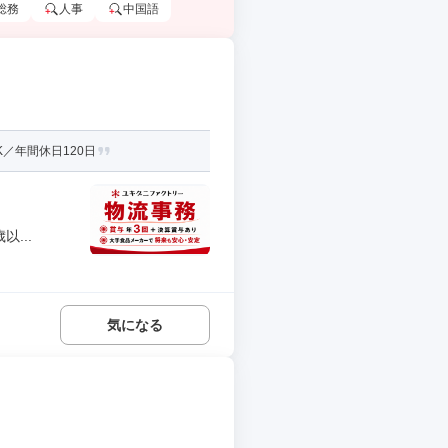
総務
人事
中国語
／年間休日120日
...
気になる