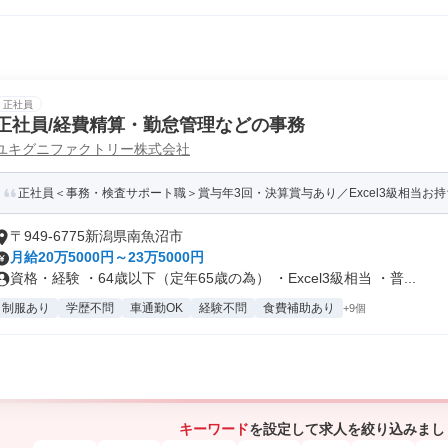
正社員
正社員/経費精算・勤怠管理などの事務
ユキグニファクトリー株式会社
正社員＜事務・検査サポート職＞賞与年3回・決算賞与あり／Excel3級相当お
〒949-6775新潟県南魚沼市
月給20万5000円～23万5000円
資格・経験 ・64歳以下（定年65歳の為） ・Excel3級相当 ・普...
制服あり
学歴不問
車通勤OK
経験不問
食費補助あり
+9個
キーワード
を設定して求人を絞り込みまし