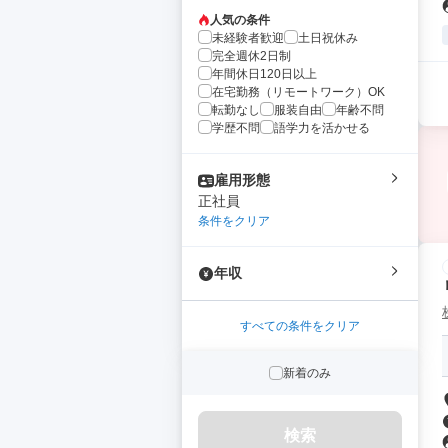
人気の条件
未経験者歓迎
土日祝休み
完全週休2日制
年間休日120日以上
在宅勤務（リモートワーク）OK
転勤なし
服装自由
年齢不問
学歴不問
語学力を活かせる
雇用形態
正社員
条件をクリア
年収
すべての条件をクリア
新着のみ
検索