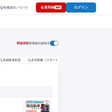
会員登録
ログイン
転職成功ノウハウ
無料
関連度順
新着順
詳細表示
未経験者歓迎
在宅勤務（リモートワーク）OK
家賃補助・住宅手当