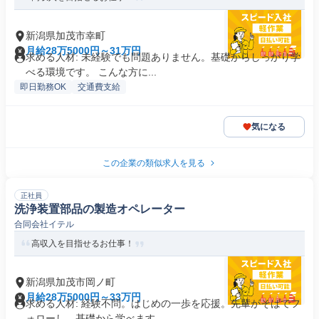
新潟県加茂市幸町
月給28万5000円～31万円
求める人材: 未経験でも問題ありません。基礎からしっかり学
べる環境です。 こんな方に...
即日勤務OK
交通費支給
気になる
この企業の類似求人を見る
正社員
洗浄装置部品の製造オペレーター
合同会社イテル
高収入を目指せるお仕事！
新潟県加茂市岡ノ町
月給28万5000円～33万円
求める人材: 経験不問。はじめの一歩を応援。先輩がそばでフ
ォローし、基礎から学べます...