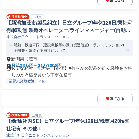
気になる
正社員
【新潟加茂市/製品組立】日立グループ/年休126日/寮社宅
有/転勤無 製造オペレーター/ラインマネージャー(自動車/
株式会社日立ニコトランスミッション
輸送機器)
船舶・鉄道車両・建設機械等の動力伝達装置(トランスミッション)
を開発・製造する当社において...
新潟県加茂市
月給23万円～31万7000円
必要な経験・能力等 【必須】■何らかの製品の組立経験をお持
ちの方※指導員から丁寧な指導...
業界未経験歓迎
+4個
気になる
正社員
【新潟/社内SE】日立グループ/年休126日/残業月20h/寮
社宅有 その他IT
株式会社日立ニコトランスミッション