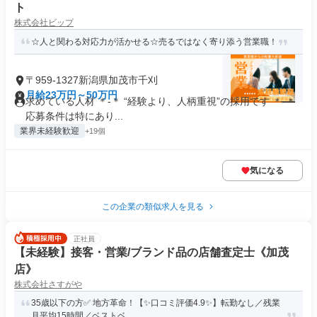
ト
株式会社ビップ
☆人と関わる対応力が活かせる☆売るではなく寄り添う営業職！
〒959-1327新潟県加茂市千刈
月給23万円～50万円
求めている人材 ＊-＊ “経験より、人柄重視”の採用です ＊-＊
応募条件は特にあり...
業界未経験歓迎
+19個
気になる
この企業の類似求人を見る
正社員
【未経験】接客・営業/ブランド品の店舗査定士《加茂
店》
株式会社さすがや
35歳以下の方✅ 地方革命！【✨口コミ評価4.9✨】転勤なし／残業
月平均15時間／ベストベ...