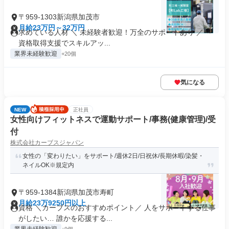
〒959-1303新潟県加茂市
月給23万円～32万円
求めている人材 ＼ 未経験者歓迎！万全のサポートあり ／ ～
資格取得支援でスキルアッ...
業界未経験歓迎
+20個
気になる
NEW
正社員
女性向けフィットネスで運動サポート/事務(健康管理)/受
付
株式会社カーブスジャパン
女性の「変わりたい」をサポート/週休2日/日祝休/長期休暇/染髪・
ネイルOK※規定内
〒959-1384新潟県加茂市寿町
月給23万9250円以上
資格 ＼カーブスのおすすめポイント／ 人をサポートする仕事
がしたい… 誰かを応援する...