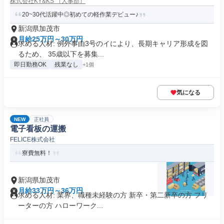
株式会社KY&KS （人事部）
20~30代活躍中◎初めての軽作業デビュー♪
新潟県加茂市
月給25万円～30万円
求める人材: 例外事由3号のイにより、長期キャリア形成を図
るため、 35歳以下を募集...
即日勤務OK
残業なし
+1個
気になる
NEW
正社員
電子看板の運搬
FELICE株式会社
寮費無料！
新潟県加茂市
月給33万円～36万円
求める人材: 業界、職種未経験の方 新卒・第二新卒の方 フリ
ーターの方 ハローワーク...