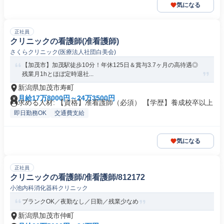
気になる
正社員
クリニックの看護師(准看護師)
さくらクリニック(医療法人社団白美会)
【加茂市】加茂駅徒歩10分！年休125日＆賞与3.7ヶ月の高待遇◎
残業月1hとほぼ定時退社...
新潟県加茂市寿町
月給17万8000円～24万3500円
求める人材: 【資格】准看護師（必須） 【学歴】養成校卒以上
即日勤務OK
交通費支給
気になる
正社員
クリニックの看護師/准看護師/812172
小池内科消化器科クリニック
ブランクOK／夜勤なし／日勤／残業少なめ
新潟県加茂市仲町