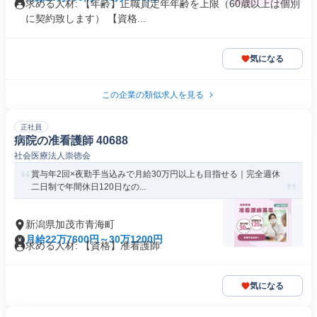
求める人材: 【年齢】正職員定年年齢を上限（60歳以上は個別
に契約致します） 【資格...
気になる
この企業の類似求人を見る
正社員
病院の准看護師 40688
社会医療法人崇徳会
賞与年2回×夜勤手当込みで月給30万円以上も目指せる｜完全週休
二日制で年間休日120日なの...
新潟県加茂市青海町
月給22万7600円～30万1200円
求める人材: 【資格】准看護師
気になる