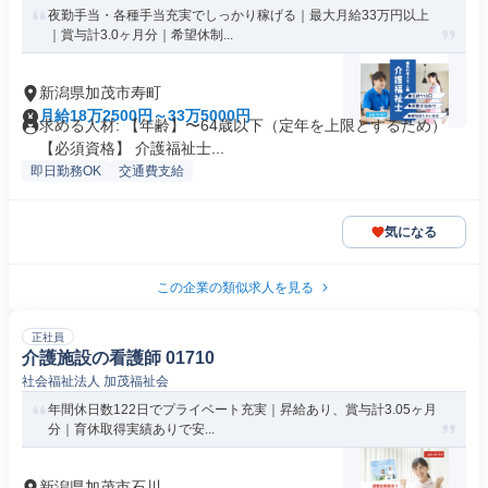
夜勤手当・各種手当充実でしっかり稼げる｜最大月給33万円以上
｜賞与計3.0ヶ月分｜希望休制...
新潟県加茂市寿町
月給18万2500円～33万5000円
求める人材: 【年齢】〜64歳以下（定年を上限とするため）
【必須資格】 介護福祉士...
即日勤務OK
交通費支給
気になる
この企業の類似求人を見る
正社員
介護施設の看護師 01710
社会福祉法人 加茂福祉会
年間休日数122日でプライベート充実｜昇給あり、賞与計3.05ヶ月
分｜育休取得実績ありで安...
新潟県加茂市石川