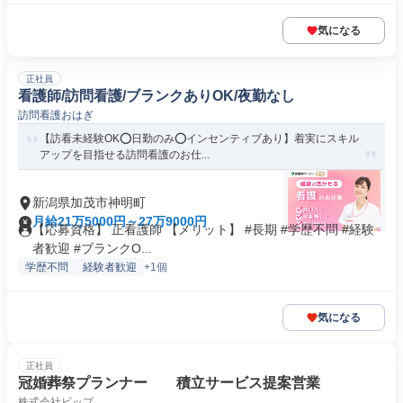
気になる
正社員
看護師/訪問看護/ブランクありOK/夜勤なし
訪問看護おはぎ
【訪看未経験OK⭕日勤のみ⭕インセンティブあり】着実にスキル
アップを目指せる訪問看護のお仕...
新潟県加茂市神明町
月給21万5000円～27万9000円
【応募資格】 正看護師 【メリット】 #長期 #学歴不問 #経験
者歓迎 #ブランクO...
学歴不問
経験者歓迎
+1個
気になる
正社員
冠婚葬祭プランナー 積立サービス提案営業
株式会社ビップ