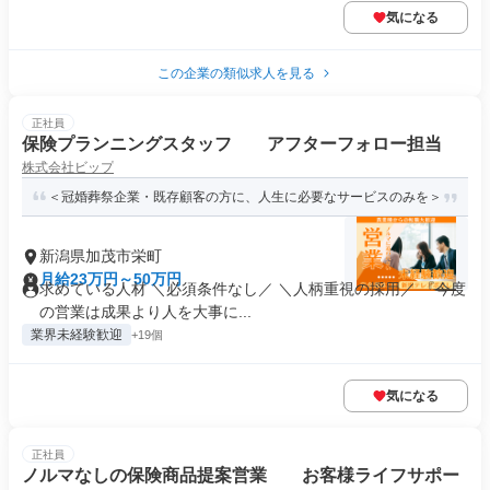
気になる
この企業の類似求人を見る
正社員
保険プランニングスタッフ アフターフォロー担当
株式会社ビップ
＜冠婚葬祭企業・既存顧客の方に、人生に必要なサービスのみを＞
新潟県加茂市栄町
月給23万円～50万円
求めている人材 ＼必須条件なし／ ＼人柄重視の採用／ 『今度
の営業は成果より人を大事に...
業界未経験歓迎
+19個
気になる
正社員
ノルマなしの保険商品提案営業 お客様ライフサポー