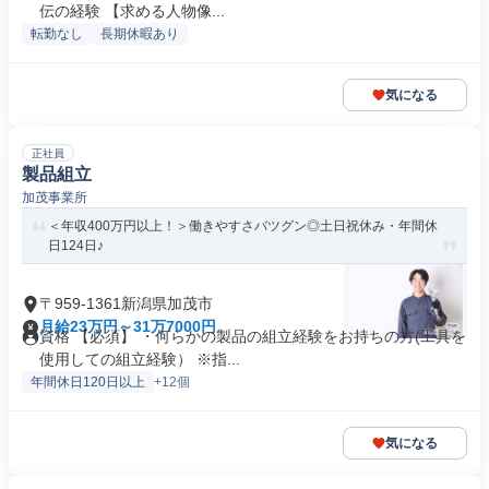
伝の経験 【求める人物像...
転勤なし
長期休暇あり
気になる
正社員
製品組立
加茂事業所
＜年収400万円以上！＞働きやすさバツグン◎土日祝休み・年間休
日124日♪
〒959-1361新潟県加茂市
月給23万円～31万7000円
資格 【必須】 ・何らかの製品の組立経験をお持ちの方(工具を
使用しての組立経験） ※指...
年間休日120日以上
+12個
気になる