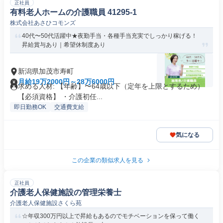
正社員
有料老人ホームの介護職員 41295-1
株式会社あさひコモンズ
40代〜50代活躍中★夜勤手当・各種手当充実でしっかり稼げる！
昇給賞与あり｜希望休制度あり
新潟県加茂市寿町
月給19万2000円～28万6000円
求める人材: 【年齢】〜64歳以下（定年を上限とするため）
【必須資格】 ・介護初任...
即日勤務OK
交通費支給
気になる
この企業の類似求人を見る
正社員
介護老人保健施設の管理栄養士
介護老人保健施設さくら苑
☆年収300万円以上で昇給もあるのでモチベーションを保って働く