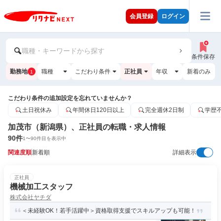
会員登録
ログイン
職種・キーワードから探す
条件保存
勤務地
職種
こだわり条件
正社員
年収
新着のみ
1
こだわり条件の追加設定を忘れていませんか？
土日祝休み
年間休日120日以上
完全週休2日制
学歴
加茂市（新潟県）、正社員の転職・求人情報
90
件
1
〜
90
件目を表示中
関連度順
新着順
詳細表示
正社員
機械加工スタッフ
株式会社ヤチダ
＜未経験OK！若手活躍中＞資格取得支援でスキルアップも可能！