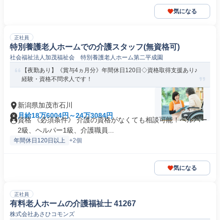
気になる
正社員
特別養護老人ホームでの介護スタッフ(無資格可)
社会福祉法人加茂福祉会 特別養護老人ホーム第二平成園
【夜勤あり】《賞与4ヵ月分》年間休日120日◇資格取得支援あり♪
経験・資格不問求人です！
新潟県加茂市石川
月給18万6004円～24万3084円
資格 《必須条件》 介護の資格がなくても相談可能！ヘルパー
2級、ヘルパー1級、介護職員...
年間休日120日以上
+2個
気になる
正社員
有料老人ホームの介護福祉士 41267
株式会社あさひコモンズ