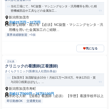
株式会社渡邊製作所
ネージャー
当社工場にて、NC旋盤・マシニングセンタ・汎用機等を用いた精
密機械部品や工具などの金属加工...
新潟県加茂市
月給25万円～32万円
必要な経験・能力等 【必須】NC旋盤・マシニングセンタ・汎
用機を用いた金属加工のご経験...
業界未経験歓迎
+5個
気になる
正社員
クリニックの看護師(正看護師)
さくらクリニック(医療法人社団白美会)
【加茂市】加茂駅徒歩10分！月給21万〜28.6万。年休125日・賞
与2回◎残業ほぼなし。...
新潟県加茂市寿町
月給21万900円～28万6100円
求める人材: 【資格】看護師（必須） 【学歴】看護学校卒以上
即日勤務OK
交通費支給