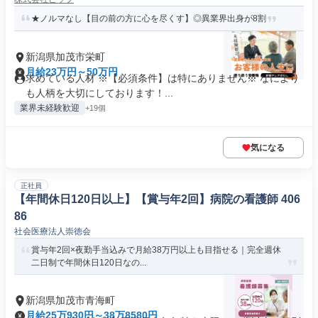
★ノルマなし【目の前の方に心を尽くす】◎異業界出身が8割
新潟県加茂市栄町
月給23万円～50万円
求めている人材 ※【必須条件】は特にありません※ なにより
も人柄を大切にしております！...
業界未経験歓迎
+19個
気になる
正社員
【年間休日120日以上】【賞与年2回】病院の看護師 406
86
社会医療法人崇徳会
賞与年2回×夜勤手当込みで月給38万円以上も目指せる｜完全週休
二日制で年間休日120日なの...
新潟県加茂市青海町
月給25万930円～38万8580円