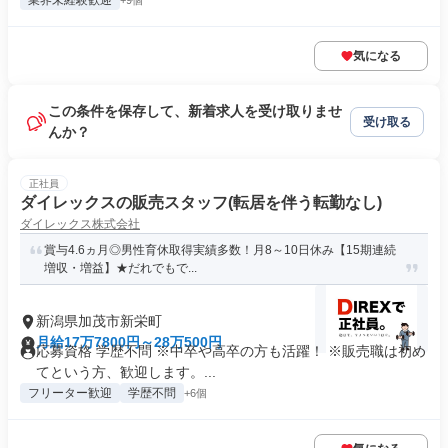
業界未経験歓迎
+9個
気になる
この条件を保存して、新着求人を受け取りませ
受け取る
んか？
正社員
ダイレックスの販売スタッフ(転居を伴う転勤なし)
ダイレックス株式会社
賞与4.6ヵ月◎男性育休取得実績多数！月8～10日休み【15期連続
増収・増益】★だれでもで...
新潟県加茂市新栄町
月給17万7800円～28万500円
応募資格 学歴不問 ※中卒や高卒の方も活躍！ ※販売職は初め
てという方、歓迎します。...
フリーター歓迎
学歴不問
+6個