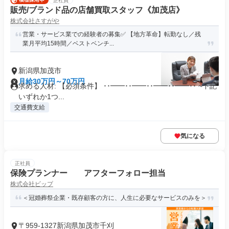
正社員
販売/ブランド品の店舗買取スタッフ《加茂店》
株式会社さすがや
営業・サービス業での経験者の募集✅ 【地方革命】転勤なし／残
業月平均15時間／ベストベンチ...
新潟県加茂市
月給30万円～70万円
求める人材: 【必須条件】 ･･━━･･━━･･━━･･━━･･ ~下記
いずれか1つ...
交通費支給
気になる
正社員
保険プランナー アフターフォロー担当
株式会社ビップ
＜冠婚葬祭企業・既存顧客の方に、人生に必要なサービスのみを＞
〒959-1327新潟県加茂市千刈