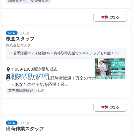
職場見学可
交通費支給
気になる
NEW
正社員
検査スタッフ
株式会社ヤチダ
若手活躍中＜未経験OK＞資格取得支援でスキルアップも可能！
〒959-1303新潟県加茂市
月給24万円～27万円
求めている人材 ＼ 未経験者歓迎！万全のサポートあり ／ ＜
＜あなたのやる気を応援！経...
業界未経験歓迎
+21個
気になる
NEW
正社員
出荷作業スタッフ