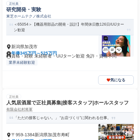
正社員
研究開発・実験
東芝ホームテクノ株式会社
＜65054＞【機器用部品の開発・設計】年間休日数126日/UIJター
ン歓迎
新潟県加茂市
年俸345万円～525万円
資格・経験 未経験者・UIJターン歓迎 免許・資格不問
業界未経験歓迎
気になる
正社員
人気居酒屋で正社員募集|接客スタッフ|ホールスタッフ
有限会社村将軍
「ただの接客じゃない。」 “お店づくり”に関われる仕事。
〒959-1384新潟県加茂市寿町