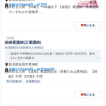
月給18万8600円～27万円
求める人材: 【年齢】〜64歳以下 【資格】 看護師、准看護師
※いずれかの資格所...
気になる
正社員
病棟看護師(正看護師)
加茂病院(社会医療法人崇徳会)
加茂市で年間休日120日の正社員！月給21.3万円〜34.5万円。賞与
3.4ヶ月分◎残業少...
新潟県加茂市青海町
月給21万3400円～34万5900円
求める人材: 【資格】看護師必須（准看のみは要相談） 【経
験】不問 【学歴】不問
即日勤務OK
交通費支給
気になる