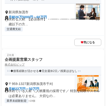
新潟県加茂市
月給26万5000円～60万円
求める人材: 【必須条件】 ･･━━･･━━･･━━･･━━･･ ✅ 35
歳以下の方...
交通費支給
気になる
正社員
企画提案営業スタッフ
株式会社ビップ
◆接客経験が活かせる◆完全週休2日／残業ほぼなし
〒959-1327新潟県加茂市千刈
月給23万円～50万円
求めている人材 ＼人柄重視の採用です／ 特別な経験やスキル
は必要ありません。 大切なの...
業界未経験歓迎
+19個