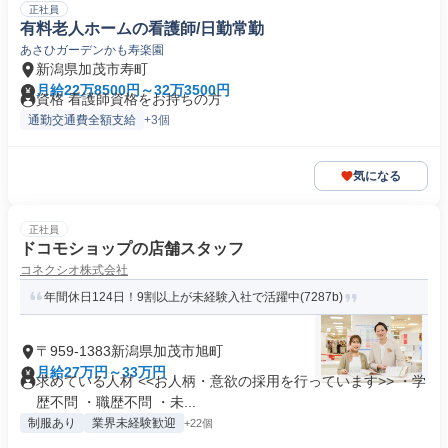
正社員
有料老人ホームの看護師/日勤常勤
あさひガーデンかも寿楽園
新潟県加茂市寿町
月給22万8500円～32万3500円
資格 看護師資格をお持ちの方
通勤交通費全額支給
+3個
気になる
正社員
ドコモショップの店舗スタッフ
コネクシオ株式会社
年間休日124日！9割以上が未経験入社で活躍中(7287b)
〒959-1383新潟県加茂市旭町
月給27万円～33万円
求めている人材 <<お人柄・意欲の採用を行っています>> ・学
歴不問 ・職歴不問 ・未...
制服あり
業界未経験歓迎
+22個