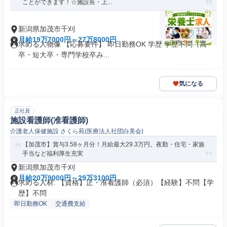
ことができます！☆施設長・上...
新潟県加茂市千刈
月給19万7000円～27万8000円
求める人物像 【応募要件】 即日勤務OK 学歴 学歴不問（高
卒・短大卒・専門学校卒み...
気になる
正社員
施設看護師(准看護師)
介護老人保健施設 さくら苑(医療法人社団白美会)
【加茂市】賞与3.58ヶ月分！月給最大29.3万円。夜勤・住宅・家族
手当など福利厚生充実
新潟県加茂市千刈
月給20万9000円～29万3100円
求める人材: 【資格】正・准看護師（必須）【経験】不問【学
歴】不問
即日勤務OK
交通費支給