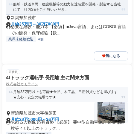
船舶・鉄道車両・建設機械等の動力伝達装置を開発・製造する当社
にて、社内SEをご担当いただき...
新潟県加茂市
月給25万円～30万7000円
必要な経験・能力等 【必須】■Java言語、またはCOBOL言語
での開発・保守経験【歓...
業界未経験歓迎
+4個
気になる
正社員
4tトラック運転手 長距離 主に関東方面
株式会社カモライン
月給33万円以上も可能★食品、木工品、日用雑貨などを運びます
★安心・安定の職場です★
新潟県加茂市大字後須田
月給28万5000円～36万円
求める人物像 応募資格 【必須】 要中型自動車免許 必要な経
験等 4ｔ以上のトラック...