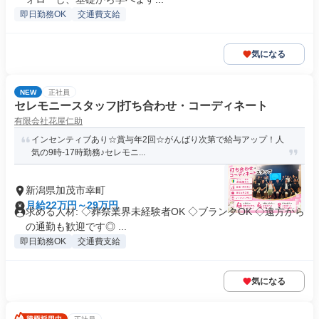
即日勤務OK
交通費支給
気になる
NEW
正社員
セレモニースタッフ|打ち合わせ・コーディネート
有限会社花屋仁助
インセンティブあり☆賞与年2回☆がんばり次第で給与アップ！人
気の9時-17時勤務♪セレモニ...
新潟県加茂市幸町
月給22万円～29万円
求める人材: ◇葬祭業界未経験者OK ◇ブランクOK ◇遠方から
の通勤も歓迎です◎ ...
即日勤務OK
交通費支給
気になる