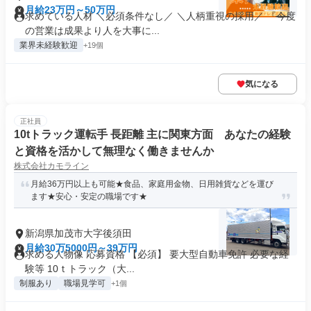
月給23万円～50万円
求めている人材 ＼必須条件なし／ ＼人柄重視の採用／ 『今度
の営業は成果より人を大事に...
業界未経験歓迎
+19個
気になる
正社員
10tトラック運転手 長距離 主に関東方面 あなたの経験
と資格を活かして無理なく働きませんか
株式会社カモライン
月給36万円以上も可能★食品、家庭用金物、日用雑貨などを運び
ます★安心・安定の職場です★
新潟県加茂市大字後須田
月給30万5000円～39万円
求める人物像 応募資格 【必須】 要大型自動車免許 必要な経
験等 10ｔトラック（大...
制服あり
職場見学可
+1個