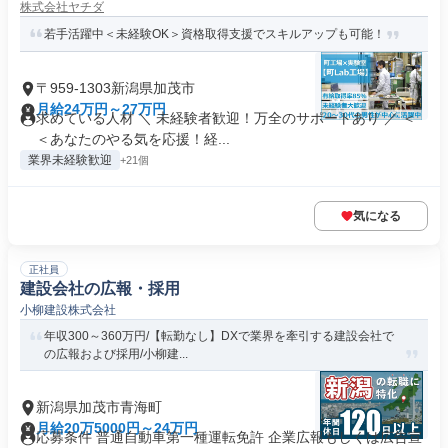
株式会社ヤチダ
若手活躍中＜未経験OK＞資格取得支援でスキルアップも可能！
〒959-1303新潟県加茂市
月給24万円～27万円
求めている人材 ＼ 未経験者歓迎！万全のサポートあり ／ ＜
＜あなたのやる気を応援！経...
業界未経験歓迎
+21個
気になる
正社員
建設会社の広報・採用
小柳建設株式会社
年収300～360万円/【転勤なし】DXで業界を牽引する建設会社で
の広報および採用/小柳建...
新潟県加茂市青海町
月給20万5000円～24万円
応募条件 普通自動車第一種運転免許 企業広報もしくは広告宣