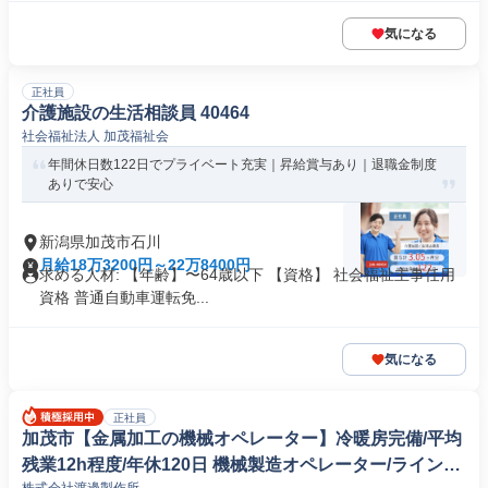
気になる
正社員
介護施設の生活相談員 40464
社会福祉法人 加茂福祉会
年間休日数122日でプライベート充実｜昇給賞与あり｜退職金制度
ありで安心
新潟県加茂市石川
月給18万3200円～22万8400円
求める人材: 【年齢】〜64歳以下 【資格】 社会福祉主事任用
資格 普通自動車運転免...
気になる
正社員
加茂市【金属加工の機械オペレーター】冷暖房完備/平均
残業12h程度/年休120日 機械製造オペレーター/ラインマ