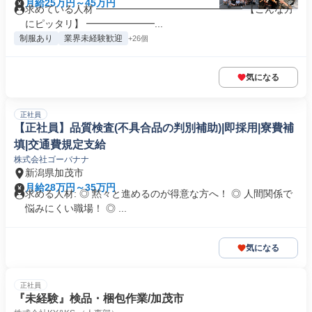
月給25万円～45万円
求めている人材 ━━━━━━━━━━━━━━━ 【こんな方
にピッタリ】 ━━━━━━━...
制服あり
業界未経験歓迎
+26個
気になる
正社員
【正社員】品質検査(不具合品の判別補助)|即採用|寮費補
填|交通費規定支給
株式会社ゴーバナナ
新潟県加茂市
月給28万円～35万円
求める人材: ◎ 黙々と進めるのが得意な方へ！ ◎ 人間関係で
悩みにくい職場！ ◎ ...
気になる
正社員
『未経験』検品・梱包作業/加茂市