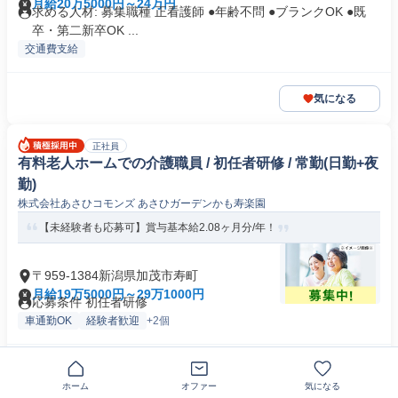
月給20万5000円～24万円
求める人材: 募集職種 正看護師 ●年齢不問 ●ブランクOK ●既
卒・第二新卒OK ...
交通費支給
気になる
正社員
有料老人ホームでの介護職員 / 初任者研修 / 常勤(日勤+夜
勤)
株式会社あさひコモンズ あさひガーデンかも寿楽園
【未経験者も応募可】賞与基本給2.08ヶ月分/年！
〒959-1384新潟県加茂市寿町
月給19万5000円～29万1000円
応募条件 初任者研修
車通勤OK
経験者歓迎
+2個
気になる
ホーム
オファー
気になる