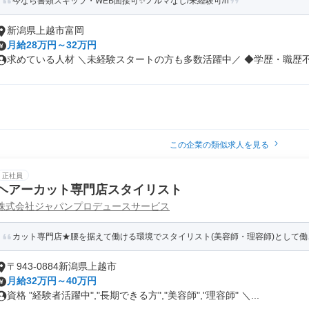
今なら書類スキップ・WEB面接可✨️ノルマなし/未経験可/h
新潟県上越市富岡
月給28万円～32万円
求めている人材 ＼未経験スタートの方も多数活躍中／ ◆学歴・職歴不問 
この企業の類似求人を見る
正社員
ヘアーカット専門店スタイリスト
株式会社ジャパンプロデュースサービス
カット専門店★腰を据えて働ける環境でスタイリスト(美容師・理容師)として働
〒943-0884新潟県上越市
月給32万円～40万円
資格 "経験者活躍中","長期できる方","美容師","理容師" ＼...