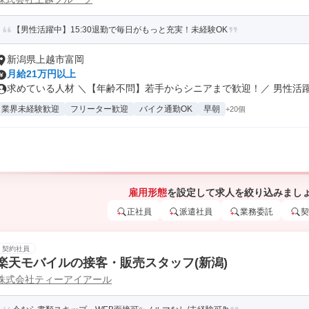
【男性活躍中】15:30退勤で毎日がもっと充実！未経験OK
新潟県上越市富岡
月給21万円以上
求めている人材 ＼【年齢不問】若手からシニアまで歓迎！／ 男性活躍中
業界未経験歓迎
フリーター歓迎
バイク通勤OK
早朝
+20個
雇用形態
を設定して求人を絞り込みまし
正社員
派遣社員
業務委託
契
契約社員
楽天モバイルの接客・販売スタッフ(新潟)
株式会社ティーアイアール