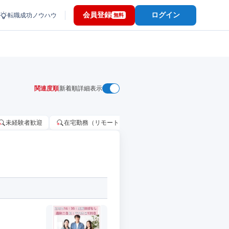
会員登録
ログイン
転職成功ノウハウ
無料
関連度順
新着順
詳細表示
未経験者歓迎
在宅勤務（リモートワーク）OK
家賃補助・住宅手当