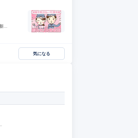
..
気になる
.