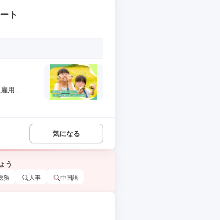
タート
用...
気になる
ょう
総務
人事
中国語