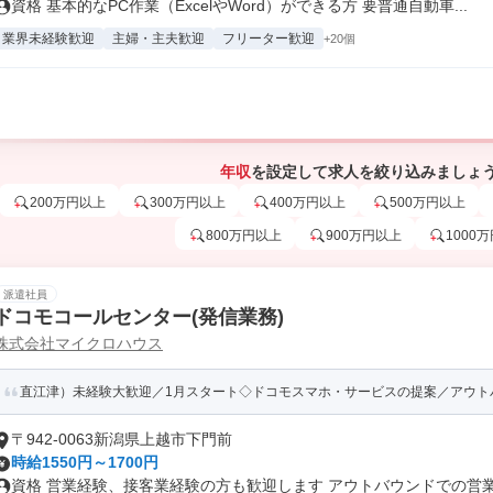
資格 基本的なPC作業（ExcelやWord）ができる方 要普通自動車...
業界未経験歓迎
主婦・主夫歓迎
フリーター歓迎
+20個
年収
を設定して求人を絞り込みましょ
200万円以上
300万円以上
400万円以上
500万円以上
800万円以上
900万円以上
1000
派遣社員
ドコモコールセンター(発信業務)
株式会社マイクロハウス
直江津）未経験大歓迎／1月スタート◇ドコモスマホ・サービスの提案／アウト
〒942-0063新潟県上越市下門前
時給1550円～1700円
資格 営業経験、接客業経験の方も歓迎します アウトバウンドでの営業発