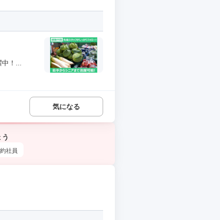
！...
気になる
ょう
約社員