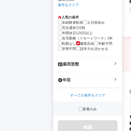
条件をクリア
人気の条件
未経験者歓迎
土日祝休み
完全週休2日制
年間休日120日以上
在宅勤務（リモートワーク）OK
転勤なし
服装自由
年齢不問
学歴不問
語学力を活かせる
雇用形態
年収
すべての条件をクリア
新着のみ
検索