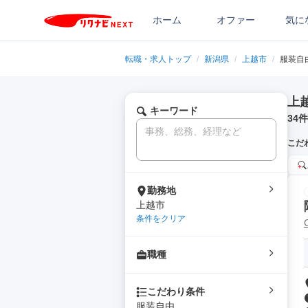
ホーム
オファー
気に
転職・求人トップ
/
新潟県
/
上越市
/
服装自
上
キーワード
34
件
こだ
勤務地
上越市
条件をクリア
職種
こだわり条件
服装自由