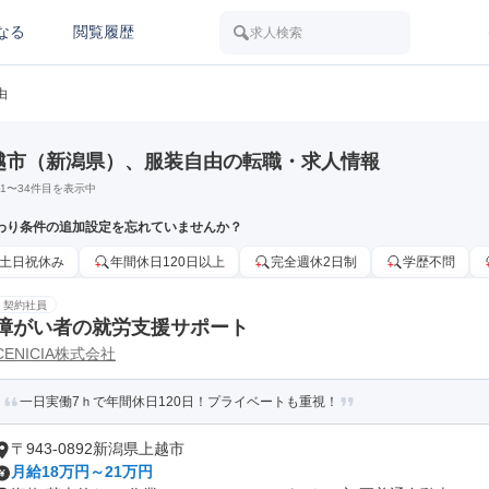
なる
閲覧履歴
求人検索
由
越市（新潟県）、服装自由の転職・求人情報
1
〜
34
件目を表示中
わり条件の追加設定を忘れていませんか？
土日祝休み
年間休日120日以上
完全週休2日制
学歴不問
契約社員
障がい者の就労支援サポート
CENICIA株式会社
一日実働7ｈで年間休日120日！プライベートも重視！
〒943-0892新潟県上越市
月給18万円～21万円