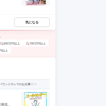
気になる
う
600万円以上
700万円以上
万円以上
バウンドテレマのお仕事◇
信...