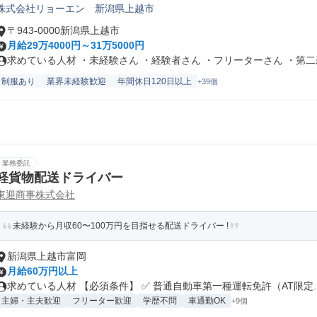
株式会社リョーエン 新潟県上越市
〒943-0000新潟県上越市
月給29万4000円～31万5000円
求めている人材 ・未経験さん ・経験者さん ・フリーターさん ・第二新.
制服あり
業界未経験歓迎
年間休日120日以上
+39個
業務委託
軽貨物配送ドライバー
東迎商事株式会社
未経験から月収60〜100万円を目指せる配送ドライバー !
新潟県上越市富岡
月給60万円以上
求めている人材 【必須条件】 ✅ 普通自動車第一種運転免許（AT限定..
主婦・主夫歓迎
フリーター歓迎
学歴不問
車通勤OK
+9個