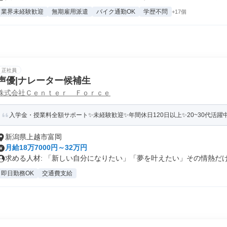
業界未経験歓迎
無期雇用派遣
バイク通勤OK
学歴不問
+17個
正社員
声優|ナレーター候補生
株式会社Ｃｅｎｔｅｒ Ｆｏｒｃｅ
入学金・授業料全額サポート✨未経験歓迎✨年間休日120日以上✨20~30代活躍
新潟県上越市富岡
月給18万7000円～32万円
求める人材: 「新しい自分になりたい」「夢を叶えたい」その情熱だけ持
即日勤務OK
交通費支給