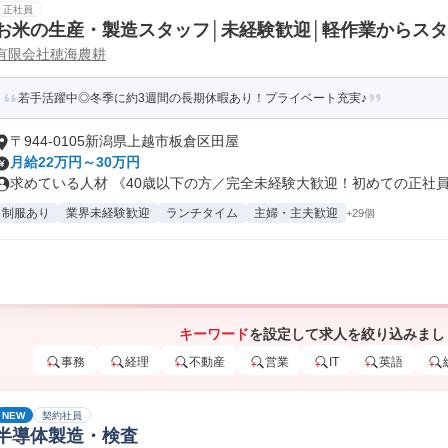
正社員
お米の生産・製造スタッフ│未経験歓迎│軽作業からス
有限会社穂海農耕
若手活躍中◎冬季に約3週間の長期休暇あり！プライベート充実♪
〒944-0105新潟県上越市板倉区田屋
月給22万円～30万円
求めている人材 《40歳以下の方／完全未経験大歓迎！初めての正社員雇
制服あり
業界未経験歓迎
ランチタイム
主婦・主夫歓迎
+29個
キーワード
を設定して求人を絞り込みまし
事務
経理
不動産
営業
IT
英語
NEW
契約社員
半導体製造・検査