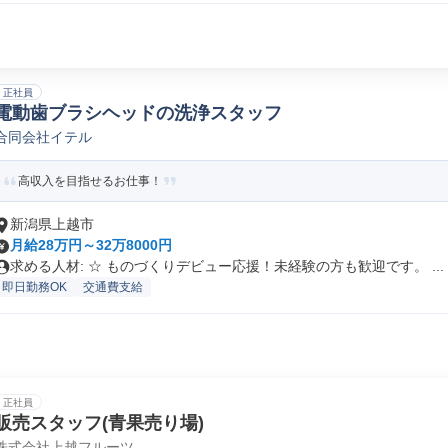
正社員
電動歯ブラシヘッドの洗浄スタッフ
合同会社イテル
高収入を目指せるお仕事！
新潟県上越市
月給28万円～32万8000円
求める人材: ☆ ものづくりデビュー応援！未経験の方も歓迎です。 ...
即日勤務OK
交通費支給
正社員
販売スタッフ(青果売り場)
株式会社上越フルーツ