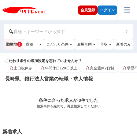
会員登録
ログイン
職種・キーワードから探す
勤務地
職種
こだわり条件
雇用形態
年収
新着のみ
1
こだわり条件の追加設定を忘れていませんか？
土日祝休み
年間休日120日以上
完全週休2日制
学歴
長崎県、銀行法人営業の転職・求人情報
条件に合った求人が 0件でした
検索条件を緩めて、再度検索してください
新着求人