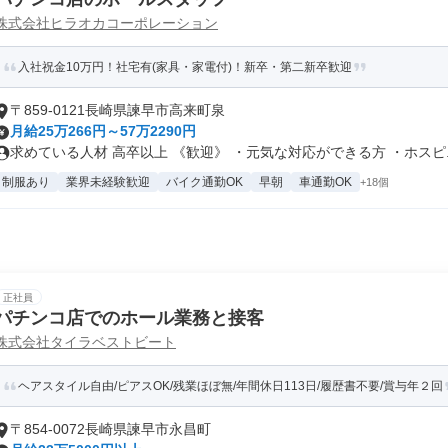
株式会社ヒラオカコーポレーション
入社祝金10万円！社宅有(家具・家電付)！新卒・第二新卒歓迎
〒859-0121長崎県諫早市高来町泉
月給25万266円～57万2290円
求めている人材 高卒以上 《歓迎》 ・元気な対応ができる方 ・ホスピ..
制服あり
業界未経験歓迎
バイク通勤OK
早朝
車通勤OK
+18個
正社員
パチンコ店でのホール業務と接客
株式会社タイラベストビート
ヘアスタイル自由/ピアスOK/残業ほぼ無/年間休日113日/履歴書不要/賞与年２回
〒854-0072長崎県諫早市永昌町