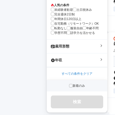
人気の条件
未経験者歓迎
土日祝休み
完全週休2日制
年間休日120日以上
在宅勤務（リモートワーク）OK
転勤なし
服装自由
年齢不問
学歴不問
語学力を活かせる
雇用形態
年収
すべての条件をクリア
新着のみ
検索