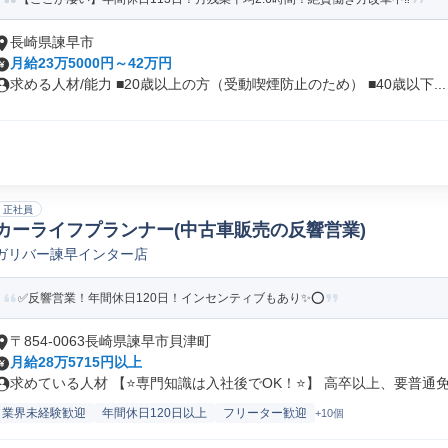
長崎県諫早市
月給23万5000円～42万円
求める人材/能力 ■20歳以上の方（受動喫煙防止のため） ■40歳以下...
正社員
カーライフプランナー(中古車販売の反響営業)
ガリバー諫早インター店
✅反響営業！年間休日120日！インセンティブもあり✨⭕
〒854-0063長崎県諫早市貝津町
月給28万5715円以上
求めている人材 【⭐専門知識は入社後でOK！⭐】 高卒以上、要普通免許
業界未経験歓迎
年間休日120日以上
フリーター歓迎
+10個