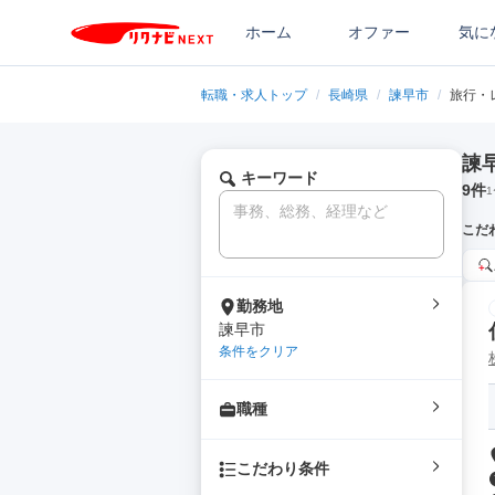
ホーム
オファー
気に
転職・求人トップ
/
長崎県
/
諫早市
/
旅行・
諫
キーワード
9
件
1
こだ
勤務地
諫早市
条件をクリア
職種
こだわり条件