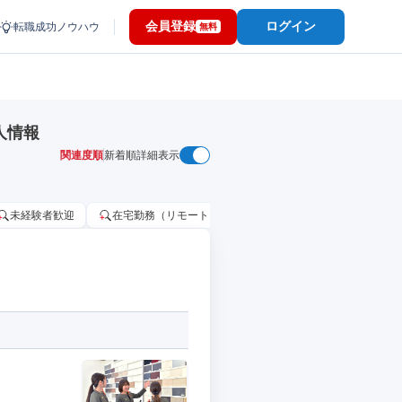
会員登録
ログイン
転職成功ノウハウ
無料
人情報
関連度順
新着順
詳細表示
未経験者歓迎
在宅勤務（リモートワーク）OK
家賃補助・住宅手当