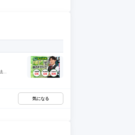
..
気になる