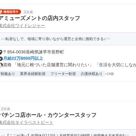
正社員
アミューズメントの店内スタッフ
株式会社ワイドレジャー
転居なしで、地域に寄り添いながら運営と企画に挑戦できる♪
〒854-0036長崎県諫早市長野町
月給22万8000円以上
資格 「地元に根づいた店舗運営に関わりたい」 「生活を大切にしながら
制服あり
業界未経験歓迎
フリーター歓迎
介護休暇あり
+19個
正社員
パチンコ店ホール・カウンタースタッフ
株式会社タイラベストビート
【ここが凄い】年間休日113日！月残業平均2.6時間！絶賛働き方改革中‼