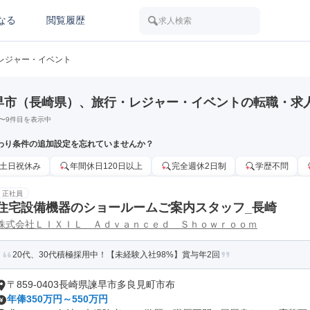
なる
閲覧履歴
求人検索
レジャー・イベント
早市（長崎県）、旅行・レジャー・イベントの転職・求
〜
9
件目を表示中
わり条件の追加設定を忘れていませんか？
土日祝休み
年間休日120日以上
完全週休2日制
学歴不問
正社員
住宅設備機器のショールームご案内スタッフ_長崎
株式会社ＬＩＸＩＬ Ａｄｖａｎｃｅｄ Ｓｈｏｗｒｏｏｍ
20代、30代積極採用中！【未経験入社98%】賞与年2回
〒859-0403長崎県諫早市多良見町市布
年俸350万円～550万円