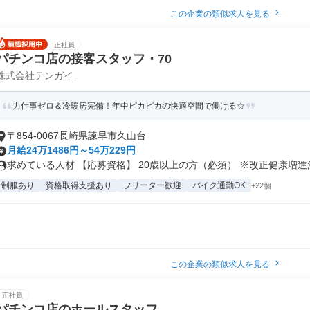
この企業の類似求人を見る
正社員
パチンコ店の接客スタッフ・70
株式会社テンガイ
力仕事ゼロ＆冷暖房完備！年中ピカピカの快適空間で働ける☆
〒854-0067長崎県諫早市久山台
月給24万1486円～54万229円
求めている人材 【応募資格】 20歳以上の方（必須） ※改正健康増進法.
制服あり
資格取得支援あり
フリーター歓迎
バイク通勤OK
+22個
この企業の類似求人を見る
正社員
パチンコ店のホールスタッフ