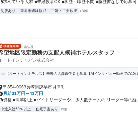
求めている人材 ■未経験者OK ■学歴・職歴不問 ■履歴書なしで応募可..
制服あり
業界未経験歓迎
主婦・主夫歓迎
+26個
正社員
希望地区限定勤務の支配人候補ホテルスタッフ
ルートインジャパン株式会社
【ルートインホテルズ】未来の店舗責任者を募集【AIインタビュー動画での1次
〒854-0063長崎県諫早市貝津町
月給31万円～41万円
資格 ■高卒以上 ■バイトリーダーや、少人数チームの リーダー等の経..
中途入社50％以上
住宅手当あり
+9個