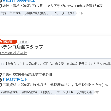
月給23万5000円以上
経験・資格 40歳以下(長期キャリア形成のため) ■未経験歓迎 ■高...
主婦・主夫歓迎
資格取得支援あり
フリーター歓迎
+10個
正社員
パチンコ店舗スタッフ
D'station 株式会社
【自分らしさを大切に働く。個性も、働く姿も自由に】経験者はもちろん 未経験者
〒854-0036長崎県諫早市長野町
月給22万円以上
応募資格 ※20歳以上(風営法、健康増進法による年齢制限のため) ≪...
未経験者歓迎
経験者歓迎
研修あり
ブランクOK
交通費支給
+3個