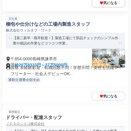
気になる
正社員
梱包や仕分けなどの工場内製造スタッフ
株式会社ウィルオブ・ワーク
【第二新卒・既卒歓迎！】製造工場にて部品チェックのシンプル作
業や箱詰め作業などコツコツ作業...
〒854-0000長崎県諫早市
月給20万8333円～37万5000円
資格 未経験歓迎・転職回数不問！学歴不問！女性も活躍中！
フリーター・社会人デビューOK...
通勤交通費全額支給
気になる
業務委託
ドライバー・配達スタッフ
ＪＣＳロジスコ株式会社