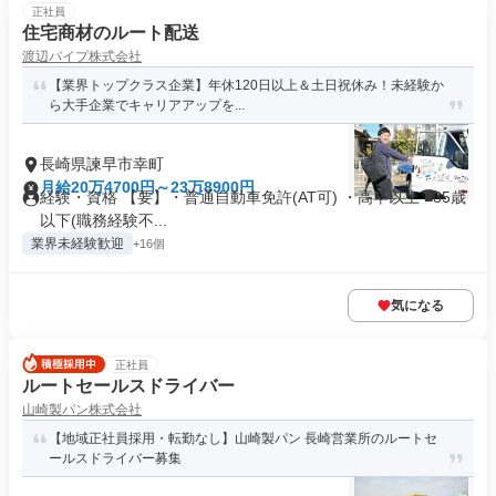
正社員
住宅商材のルート配送
渡辺パイプ株式会社
【業界トップクラス企業】年休120日以上＆土日祝休み！未経験か
ら大手企業でキャリアアップを...
長崎県諫早市幸町
月給20万4700円～23万8900円
経験・資格 【要】・普通自動車免許(AT可) ・高卒以上 ■35歳
以下(職務経験不...
業界未経験歓迎
+16個
気になる
正社員
ルートセールスドライバー
山崎製パン株式会社
【地域正社員採用・転勤なし】山崎製パン 長崎営業所のルートセ
ールスドライバー募集