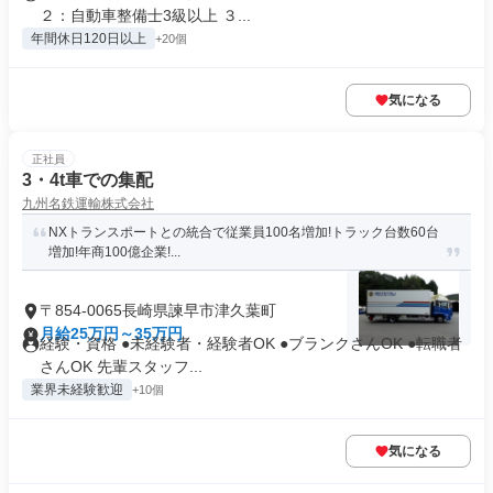
２：自動車整備士3級以上 ３...
年間休日120日以上
+20個
気になる
正社員
3・4t車での集配
九州名鉄運輸株式会社
NXトランスポートとの統合で従業員100名増加!トラック台数60台
増加!年商100億企業!...
〒854-0065長崎県諫早市津久葉町
月給25万円～35万円
経験・資格 ●未経験者・経験者OK ●ブランクさんOK ●転職者
さんOK 先輩スタッフ...
業界未経験歓迎
+10個
気になる