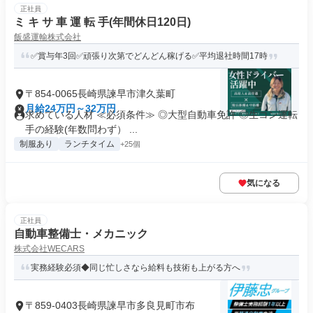
正社員
ミ キ サ 車 運 転 手(年間休日120日)
飯盛運輸株式会社
✅賞与年3回✅頑張り次第でどんどん稼げる✅平均退社時間17時
〒854-0065長崎県諫早市津久葉町
月給24万円～32万円
求めている人材 ≪必須条件≫ ◎大型自動車免許 ◎生コン運転
手の経験(年数問わず） ...
制服あり
ランチタイム
+25個
気になる
正社員
自動車整備士・メカニック
株式会社WECARS
実務経験必須◆同じ忙しさなら給料も技術も上がる方へ
〒859-0403長崎県諫早市多良見町市布