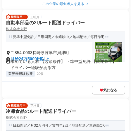
この企業の類似求人を見る
正社員
自動車部品の2tルート配送ドライバー
株式会社丸野
要準中型免許／日勤固定／未経験ok／地場配送／毎日帰宅
〒854-0063長崎県諫早市貝津町
月給24万5000円以上
求めている人材 【必須条件】 ・準中型免許 【歓迎条件】 ・
ドライバー経験がある方 ...
業界未経験歓迎
+20個
気になる
正社員
冷凍食品のルート配送ドライバー
株式会社丸野
日勤固定／月32万円可／賞与年2回／地場配送／車通勤OK