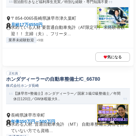
宿泊割引きなど福利厚生充実／特別な経験・専門知識不要
〒854-0065長崎県諫早市津久葉町
月給17万4550円
求めている人材 要普通自動車免許（AT限定可） 未経験者歓
迎！！ 主婦（夫）、フリータ...
業界未経験歓迎
+9個
気になる
正社員
ホンダディーラーの自動車整備士/C_66780
株式会社ホンダ長崎
【諫早市×整備士】ホンダディーラー／国家３級/2級整備士／年間
休日120日／GW休暇最大9...
長崎県諫早市幸町
年俸350万円～500万円
求める人材: 普通自動車免許 （MT） 自動車整備士資格を持っ
ていない方でも資格...