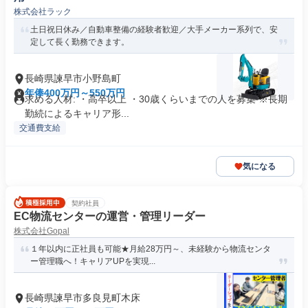
株式会社ラック
土日祝日休み／自動車整備の経験者歓迎／大手メーカー系列で、安
定して長く勤務できます。
長崎県諫早市小野島町
年俸400万円～550万円
求める人材: ・高卒以上 ・30歳くらいまでの人を募集 ※長期
勤続によるキャリア形...
交通費支給
気になる
契約社員
EC物流センターの運営・管理リーダー
株式会社Gopal
１年以内に正社員も可能★月給28万円～、未経験から物流センタ
ー管理職へ！キャリアUPを実現...
長崎県諫早市多良見町木床