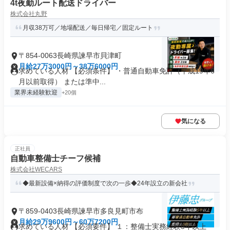
4t夜勤ルート配送ドライバー
株式会社丸野
月収38万可／地場配送／毎日帰宅／固定ルート
〒854-0063長崎県諫早市貝津町
月給27万3000円～38万6000円
求めている人材 【必須条件】 ・普通自動車免許（平成19年6
月以前取得） または準中...
業界未経験歓迎
+20個
気になる
正社員
自動車整備士チーフ候補
株式会社WECARS
◆最新設備×納得の評価制度で次の一歩◆24年設立の新会社
〒859-0403長崎県諫早市多良見町市布
月給29万9600円～60万7200円
求めている人材 【必須要件】 １：整備士実務経験5年以上