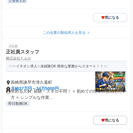
交通費支給
気になる
この企業の類似求人を見る
正社員
正社員スタッフ
株式会社Ｆａｍ
✨イチオシ求人✨未経験OK 簡単な業務からスタート！！
長崎県諫早市津久葉町
月給27万円～34万5000円
求める人材: 経験・スキル不問！ ⭐ 初めての仕事に挑戦したい
方 ⭐ シンプルな作業...
即日勤務OK
気になる