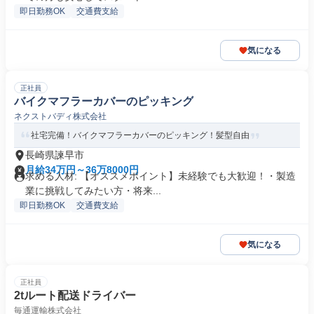
即日勤務OK
交通費支給
気になる
正社員
バイクマフラーカバーのピッキング
ネクストバディ株式会社
社宅完備！バイクマフラーカバーのピッキング！髪型自由
長崎県諫早市
月給34万円～36万8000円
求める人材: 【オススメポイント】未経験でも大歓迎！・製造
業に挑戦してみたい方・将来...
即日勤務OK
交通費支給
気になる
正社員
2tルート配送ドライバー
毎通運輸株式会社