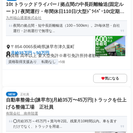
10t トラックドライバー / 拠点間の中長距離輸送(固定ル
ート) / 夜間運行・年間休日110日/大型ﾄﾞﾗｲﾊﾞｰ10t定期夜
九州福山通運株式会社
間幹線便(正社員)
夜間の拠点間・短中長距離輸送（100～500km）。2h毎休憩・自社
運行・計画運行で無理な...
〒854-0065長崎県諫早市津久葉町
月給35万円～50万円
資格 高卒以上 要大型免許※牽引免許所持者歓迎
資格取得支援あり
転勤なし
+5個
気になる
NEW
正社員
自動車整備士(諫早市)|月給35万〜45万円|トラックを仕上
げる整備工場 正社員
有限会社 南串陸運
⭕月給35万～45万円＋賞与年2回。残業月10時間以内。車を直す
だけでなく、トラックを用途...