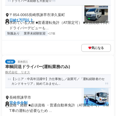
ドライバー未経験も大歓迎☆
〒854-0065長崎県諫早市津久葉町
日給1万円以上
求めている人材 ■普通運転免許（AT限定可） ■実務経験不問！
ドライバーデビューも...
制服あり
業界未経験歓迎
+17個
気になる
NEW
業務委託
車輌回送ドライバー(運転業務のみ)
株式会社 リオス
【シニア・中高年活躍中】力仕事無し／副業可／「運転経験者のセ
カンドキャリア」始めてみません...
長崎県諫早市
完全歩合制
資格・経験 ■必須資格 ・普通自動車免許（AT限定不可） ※M
T車の運転が必要なため ...