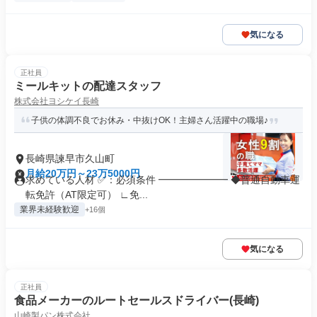
気になる
正社員
ミールキットの配達スタッフ
株式会社ヨシケイ長崎
子供の体調不良でお休み・中抜けOK！主婦さん活躍中の職場♪
長崎県諫早市久山町
月給20万円～23万5000円
求めている人材 ✅：必須条件 ━━━━━━━ ◆普通自動車運
転免許（AT限定可） ∟免...
業界未経験歓迎
+16個
気になる
正社員
食品メーカーのルートセールスドライバー(長崎)
山崎製パン株式会社