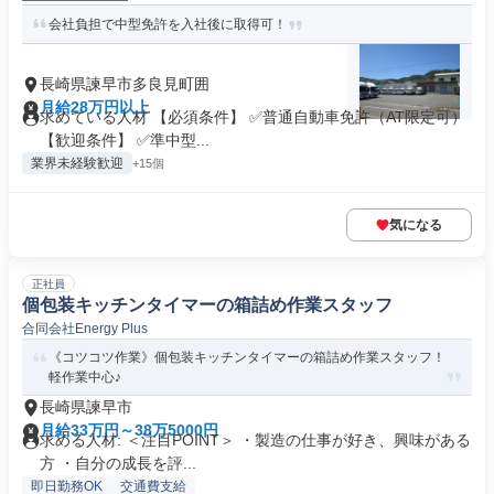
会社負担で中型免許を入社後に取得可！
長崎県諫早市多良見町囲
月給28万円以上
求めている人材 【必須条件】 ✅普通自動車免許（AT限定可）
【歓迎条件】 ✅準中型...
業界未経験歓迎
+15個
気になる
正社員
個包装キッチンタイマーの箱詰め作業スタッフ
合同会社Energy Plus
《コツコツ作業》個包装キッチンタイマーの箱詰め作業スタッフ！
軽作業中心♪
長崎県諫早市
月給33万円～38万5000円
求める人材: ＜注目POINT＞ ・製造の仕事が好き、興味がある
方 ・自分の成長を評...
即日勤務OK
交通費支給