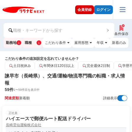
会員登録
ログイン
職種・キーワードから探す
条件保存
勤務地
職種
こだわり条件
雇用形態
年収
新着のみ
1
1
こだわり条件の追加設定を忘れていませんか？
土日祝休み
年間休日120日以上
完全週休2日制
学歴
諫早市（長崎県）、交通/運輸/物流専門職の転職・求人情
報
59
件
1
〜
59
件目を表示中
関連度順
新着順
詳細表示
正社員
ハイエースで郵便ルート配送ドライバー
長崎雲仙運輸株式会社