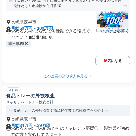
【日払い・週払い可】自由な働き方で収入UP！✓ 必要なのは普通
免許だけ！未経験から月収10...
長崎県諫早市
月給50万円～100万円
求める人材: どなたでも活躍できる環境です！ ＼ぜひご応募く
ださい／ ■普通運転免...
即日勤務OK
気になる
この企業の類似求人を見る
正社員
食品トレーの外観検査
キャリアパートナー株式会社
食品トレーの外観検査！簡単軽作業！未経験でも安心！
長崎県諫早市
月給34万円～39万円
求める人材: 〇未経験からのチャレンジ応援〇 ・製造業が初め
ての方も安心してスタート...