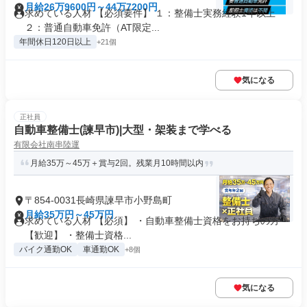
月給26万9600円～44万7200円
求めている人材 【必須要件】 １：整備士実務経験1年以上
２：普通自動車免許（AT限定...
年間休日120日以上
+21個
気になる
正社員
自動車整備士(諫早市)|大型・架装まで学べる
有限会社南串陸運
月給35万～45万＋賞与2回。残業月10時間以内
〒854-0031長崎県諫早市小野島町
月給35万円～45万円
求めている人材 【必須】 ・自動車整備士資格をお持ちの方
【歓迎】 ・整備士資格...
バイク通勤OK
車通勤OK
+8個
気になる