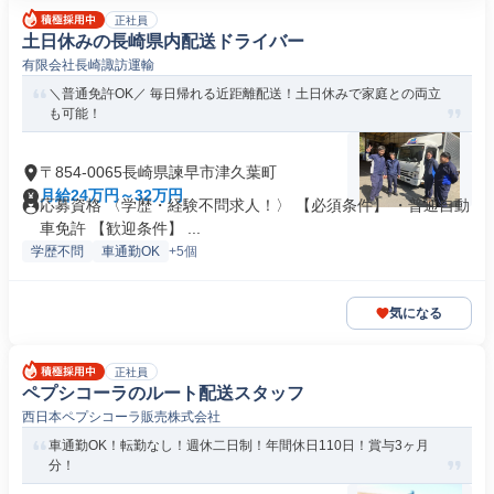
正社員
土日休みの長崎県内配送ドライバー
有限会社長崎諏訪運輸
＼普通免許OK／ 毎日帰れる近距離配送！土日休みで家庭との両立
も可能！
〒854-0065長崎県諫早市津久葉町
月給24万円～32万円
応募資格 〈学歴・経験不問求人！〉 【必須条件】 ・普通自動
車免許 【歓迎条件】 ...
学歴不問
車通勤OK
+5個
気になる
正社員
ペプシコーラのルート配送スタッフ
西日本ペプシコーラ販売株式会社
車通勤OK！転勤なし！週休二日制！年間休日110日！賞与3ヶ月
分！