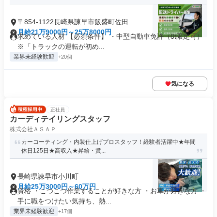
〒854-1122長崎県諫早市飯盛町佐田
月給21万9000円～25万8000円
求めている人材 【必須条件】 ・中型自動車免許（8t限定可）
※「トラックの運転が初め...
業界未経験歓迎
+20個
気になる
正社員
カーディテイリングスタッフ
株式会社ＡＳＡＰ
カーコーティング・内装仕上げプロスタッフ！経験者活躍中★年間
休日125日★高収入★昇給・賞...
長崎県諫早市小川町
月給25万3000円～60万円
資格 ・こつこつ作業することが好きな方 ・お車が好きな方 ・
手に職をつけたい気持ち、熱...
業界未経験歓迎
+17個