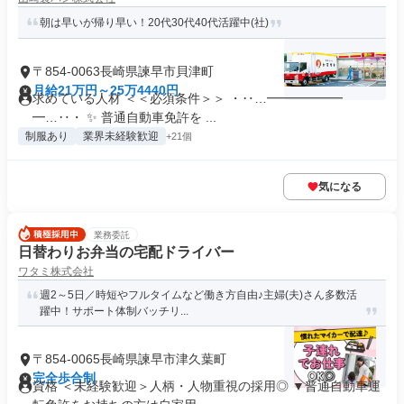
朝は早いが帰り早い！20代30代40代活躍中(社)
〒854-0063長崎県諫早市貝津町
月給21万円～25万4440円
求めている人材 ＜＜必須条件＞＞ ・‥…━━━━━━
━…‥・ ✨ 普通自動車免許を ...
制服あり
業界未経験歓迎
+21個
気になる
業務委託
日替わりお弁当の宅配ドライバー
ワタミ株式会社
週2～5日／時短やフルタイムなど働き方自由♪主婦(夫)さん多数活
躍中！サポート体制バッチリ...
〒854-0065長崎県諫早市津久葉町
完全歩合制
資格 ＜未経験歓迎＞人柄・人物重視の採用◎ ▼普通自動車運