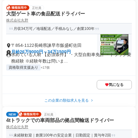
正社員
大型ゲート車の食品配送ドライバー
株式会社丸野
月収34万可／地場配送／手積みなし／創業100年
〒854-1122長崎県諫早市飯盛町佐田
月給26万9000円～34万1500円
求めている人材 【必須条件】 ・大型自動車免許 ・トラック乗
務経験 ※経験年数は問いま...
資格取得支援あり
+17個
気になる
この企業の類似求人を見る
NEW
正社員
4tトラックでの車両部品の拠点間輸送ドライバー
株式会社丸野
未経験歓迎｜創業100年の安定企業｜日勤固定｜賞与年2回