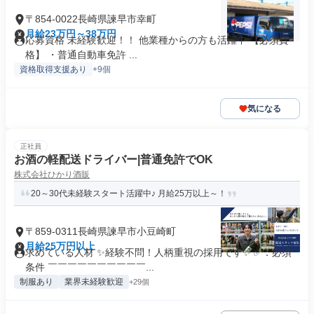
〒854-0022長崎県諫早市幸町
月給23万円～38万円
応募資格 未経験歓迎！！ 他業種からの方も活躍中 【必須資
格】 ・普通自動車免許 ...
資格取得支援あり
+9個
気になる
正社員
お酒の軽配送ドライバー|普通免許でOK
株式会社ひかり酒販
20～30代未経験スタート活躍中♪ 月給25万以上～！
〒859-0311長崎県諫早市小豆崎町
月給25万円以上
求めている人材 ✨経験不問！人柄重視の採用です✨ ✅：必須
条件 ￣￣￣￣￣￣￣￣￣￣...
制服あり
業界未経験歓迎
+29個