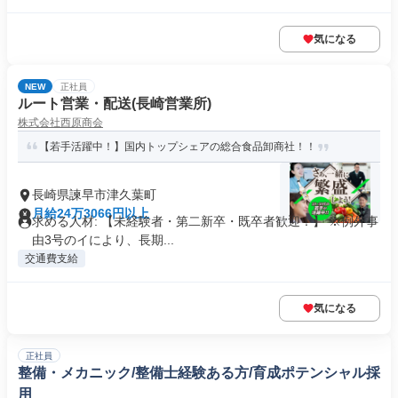
気になる
NEW
正社員
ルート営業・配送(長崎営業所)
株式会社西原商会
【若手活躍中！】国内トップシェアの総合食品卸商社！！
長崎県諫早市津久葉町
月給24万3066円以上
求める人材: 【未経験者・第二新卒・既卒者歓迎！】 ※例外事
由3号のイにより、長期...
交通費支給
気になる
正社員
整備・メカニック/整備士経験ある方/育成ポテンシャル採
用