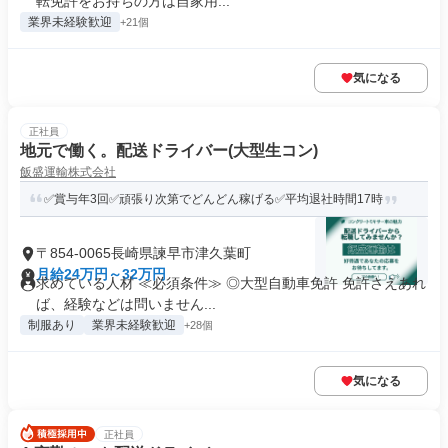
転免許をお持ちの方は自家用...
業界未経験歓迎
+21個
気になる
正社員
地元で働く。配送ドライバー(大型生コン)
飯盛運輸株式会社
✅賞与年3回✅頑張り次第でどんどん稼げる✅平均退社時間17時
〒854-0065長崎県諫早市津久葉町
月給24万円～32万円
求めている人材 ≪必須条件≫ ◎大型自動車免許 免許さえあれ
ば、経験などは問いません...
制服あり
業界未経験歓迎
+28個
気になる
正社員