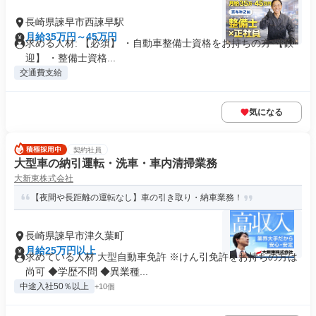
長崎県諫早市西諫早駅
月給35万円～45万円
求める人材: 【必須】 ・自動車整備士資格をお持ちの方 【歓
迎】 ・整備士資格...
交通費支給
気になる
契約社員
大型車の納引運転・洗車・車内清掃業務
大新東株式会社
【夜間や長距離の運転なし】車の引き取り・納車業務！
長崎県諫早市津久葉町
月給25万円以上
求めている人材 大型自動車免許 ※けん引免許をお持ちの方は
尚可 ◆学歴不問 ◆異業種...
中途入社50％以上
+10個