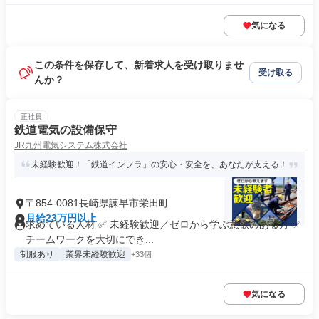
気になる
この条件を保存して、新着求人を受け取りませ
受け取る
んか？
正社員
鉄道電気の設備保守
JR九州電気システム株式会社
未経験歓迎！「鉄道インフラ」の安心・安全を、あなたが支える！
〒854-0081長崎県諫早市栄田町
月給23万円以上
求めている人材 ✅ 未経験歓迎／ゼロから学ぶ意欲のある方 ✅
チームワークを大切にでき...
制服あり
業界未経験歓迎
+33個
気になる