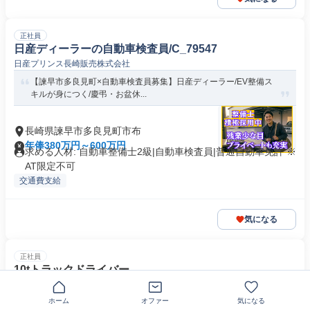
正社員
日産ディーラーの自動車検査員/C_79547
日産プリンス長崎販売株式会社
【諫早市多良見町×自動車検査員募集】日産ディーラー/EV整備ス
キルが身につく/慶弔・お盆休...
長崎県諫早市多良見町市布
年俸380万円～600万円
求める人材: 自動車整備士2級|自動車検査員|普通自動車免許 ※
AT限定不可
交通費支給
気になる
正社員
10tトラックドライバー
JPロジスティクス株式会社
ホーム
オファー
気になる
JPロジスティクス長崎支店 10tトラックドライバー募集！支店間