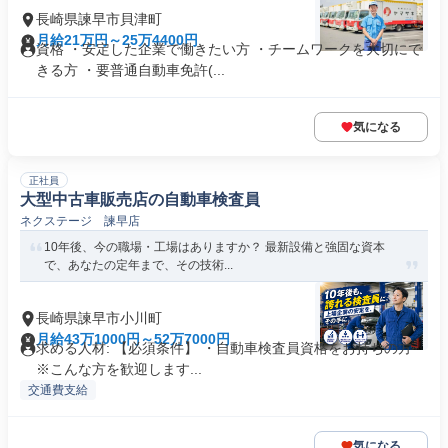
長崎県諫早市貝津町
月給21万円～25万4400円
資格 ・安定した企業で働きたい方 ・チームワークを大切にで
きる方 ・要普通自動車免許(...
気になる
正社員
大型中古車販売店の自動車検査員
ネクステージ 諫早店
10年後、今の職場・工場はありますか？ 最新設備と強固な資本
で、あなたの定年まで、その技術...
長崎県諫早市小川町
月給43万1000円～52万7000円
求める人材: 【必須条件】 ・自動車検査員資格をお持ちの方
※こんな方を歓迎します...
交通費支給
気になる