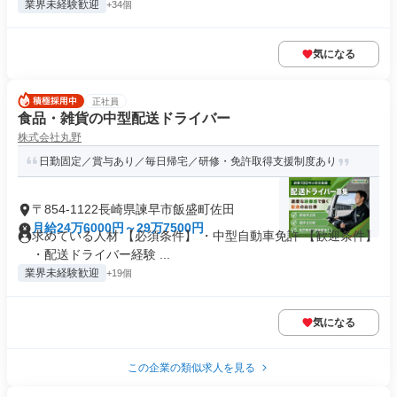
業界未経験歓迎
+34個
気になる
正社員
食品・雑貨の中型配送ドライバー
株式会社丸野
日勤固定／賞与あり／毎日帰宅／研修・免許取得支援制度あり
〒854-1122長崎県諫早市飯盛町佐田
月給24万6000円～29万7500円
求めている人材 【必須条件】 ・中型自動車免許 【歓迎条件】
・配送ドライバー経験 ...
業界未経験歓迎
+19個
気になる
この企業の類似求人を見る