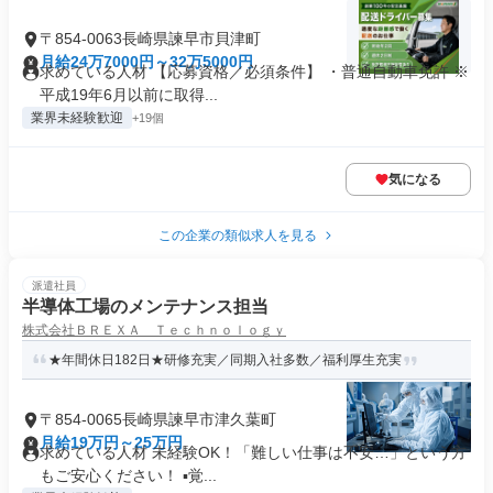
〒854-0063長崎県諫早市貝津町
月給24万7000円～32万5000円
求めている人材 【応募資格／必須条件】 ・普通自動車免許 ※
平成19年6月以前に取得...
業界未経験歓迎
+19個
気になる
この企業の類似求人を見る
派遣社員
半導体工場のメンテナンス担当
株式会社ＢＲＥＸＡ Ｔｅｃｈｎｏｌｏｇｙ
★年間休日182日★研修充実／同期入社多数／福利厚生充実
〒854-0065長崎県諫早市津久葉町
月給19万円～25万円
求めている人材 未経験OK！「難しい仕事は不安…」という方
もご安心ください！ ▪️覚...