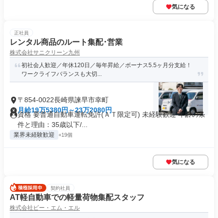
気になる
正社員
レンタル商品のルート集配･営業
株式会社サニクリーン九州
初社会人歓迎／年休120日／毎年昇給／ボーナス5.5ヶ月分支給！
ワークライフバランスも大切...
〒854-0022長崎県諫早市幸町
月給19万5380円～23万2080円
資格 要普通自動車運転免許(ＡＴ限定可) 未経験歓迎 年齢の条
件と理由：35歳以下/...
業界未経験歓迎
+19個
気になる
契約社員
AT軽自動車での軽量荷物集配スタッフ
株式会社ビー・エム・エル