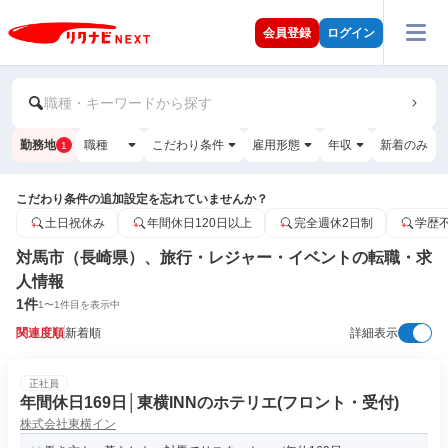
会員登録
ログイン
職種・キーワードから探す
勤務地
職種
こだわり条件
雇用形態
年収
新着のみ
1
こだわり条件の追加設定を忘れていませんか？
土日祝休み
年間休日120日以上
完全週休2日制
学歴
対馬市（長崎県）、旅行・レジャー・イベントの転職・求
人情報
1
件
1
〜
1
件目を表示中
関連度順
新着順
詳細表示
正社員
年間休日169日│東横INNのホテリエ(フロント・受付)
株式会社東横イン