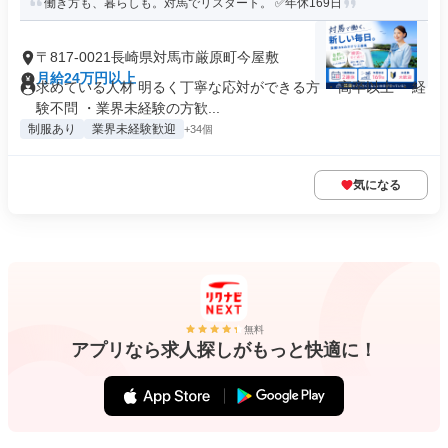
働き方も、暮らしも。対馬でリスタート。 ✅年休169日
〒817-0021長崎県対馬市厳原町今屋敷
月給24万円以上
求めている人材 明るく丁寧な応対ができる方 ・高卒以上 ・経
験不問 ・業界未経験の方歓...
制服あり
業界未経験歓迎
+34個
気になる
無料
アプリなら求人探しがもっと快適に！