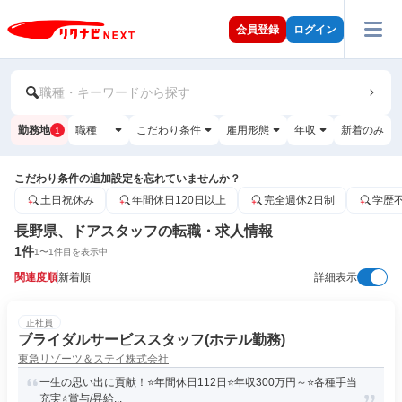
会員登録
ログイン
職種・キーワードから探す
勤務地
職種
こだわり条件
雇用形態
年収
新着のみ
1
こだわり条件の追加設定を忘れていませんか？
土日祝休み
年間休日120日以上
完全週休2日制
学歴
長野県、ドアスタッフの転職・求人情報
1
件
1
〜
1
件目を表示中
関連度順
新着順
詳細表示
正社員
ブライダルサービススタッフ(ホテル勤務)
東急リゾーツ＆ステイ株式会社
一生の思い出に貢献！⭐️年間休日112日⭐️年収300万円～⭐️各種手当
充実⭐️賞与/昇給...