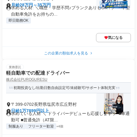
月給28万円～35万円
求める人材: ＼職歴・学歴不問♪ブランクありもOK！／ ・中型
自動車免許をお持ちの...
即日勤務OK
気になる
この企業の類似求人を見る
業務委託
軽自動車での配達ドライバー
株式会社PUROGURESU
初期投資なし/出勤日数自由設定可/未経験可/サポート体制充実
〒399-0702長野県塩尻市広丘野村
日給1万7899円以上
求めている人材 ＼ ドライバーデビューも応援します ／ ■車通
勤可 ■普通免許（AT限...
制服あり
フリーター歓迎
+4個