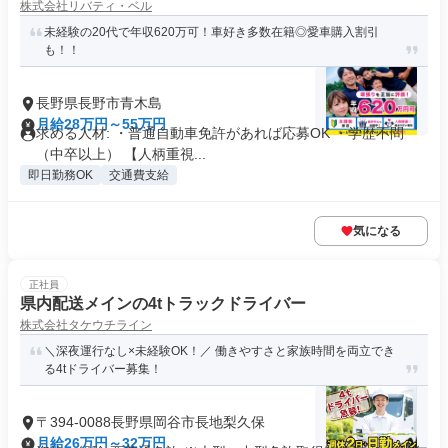
株式会社リバティ・ベル
未経験の20代で年収620万可！車好き多数在籍◎愛車購入割引
も！！
長野県長野市青木島
月給28万円～55万円
求める人材: ・普通自動車免許があれば応募OK ・学歴不問
（中卒以上） 【人柄重視...
即日勤務OK
交通費支給
気になる
正社員
県内配送メインの4tトラックドライバー
株式会社タケウチライン
＼深夜運行なし×未経験OK！／ 働きやすさと家族時間を両立でき
る4tドライバー募集！
〒394-0088長野県岡谷市長地梨久保
月給26万円～32万円