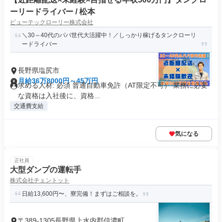
ーリードライバー / 松本
ビューテックローリー株式会社
＼30～40代のパパ世代大活躍中！／しっかり稼げるタンクローリ
ードライバー
長野県塩尻市
月給36万8000円～45万円
求める人材: 必須 普通自動車免許（AT限定不可） 業務に必要
な資格は入社後に、資格...
交通費支給
気になる
正社員
大型ダンプの運転手
株式会社チェントット
日給13,600円〜、寮完備！まずはご相談を。
〒389-1305長野県上水内郡信濃町