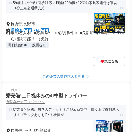
59歳まで✅出張面接対応／1勤務20時間×12回◎家具家電付き寮あ
り◎上京交通費支給
長野県長野市
月給30万円～60万円
求める人材: ■募集条件 ＜必須条件＞ ■免許取得1年以上の方か
ら相談可能！ （免許...
即日勤務OK
残業なし
気になる
この企業の類似求人を見る
正社員
寮完備!土日祝休みの4t中型ドライバー
有限会社大三ロジテック
従業員と家族用無料のフィットネスジム新築中！借り上げ寮制度あ
り！ブランクありもOK！社員が...
長野県上伊那郡箕輪町