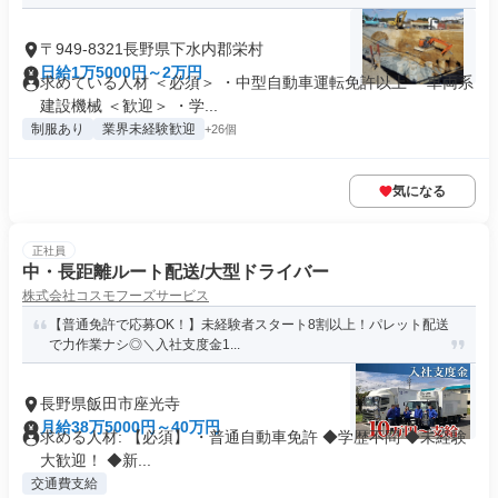
〒949-8321長野県下水内郡栄村
日給1万5000円～2万円
求めている人材 ＜必須＞ ・中型自動車運転免許以上 ・車両系
建設機械 ＜歓迎＞ ・学...
制服あり
業界未経験歓迎
+26個
気になる
正社員
中・長距離ルート配送/大型ドライバー
株式会社コスモフーズサービス
【普通免許で応募OK！】未経験者スタート8割以上！パレット配送
で力作業ナシ◎＼入社支度金1...
長野県飯田市座光寺
月給38万5000円～40万円
求める人材: 【必須】 ・普通自動車免許 ◆学歴不問 ◆未経験
大歓迎！ ◆新...
交通費支給