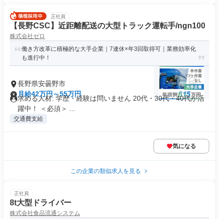
正社員
【長野CSC】近距離配送の大型トラック運転手/ngn100
株式会社ゼロ
働き方改革に積極的な大手企業｜7連休×年3回取得可｜業務効率化
も進行中！
長野県安曇野市
月給42万円～55万円
求める人材: 学歴・経験は問いません 20代・30代・40代が活
躍中！ ＜必須＞ ...
交通費支給
気になる
この企業の類似求人を見る
正社員
8t大型ドライバー
株式会社食品流通システム