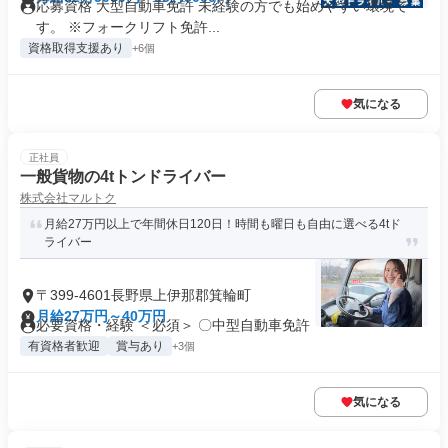
応募資格 大型自動車免許 未経験の方でも始めやすい環境で
す。 ※フォークリフト免許...
資格取得支援あり
+6個
気になる
正社員
一般貨物の4tトンドライバー
株式会社マルトク
月給27万円以上で年間休日120日！時間も曜日も自由に選べる4tド
ライバー
〒399-4601長野県上伊那郡箕輪町
月給27万円～40万円
必要資格・経験 ＜必須＞ 〇中型自動車免許
有資格者歓迎
賞与あり
+3個
気になる