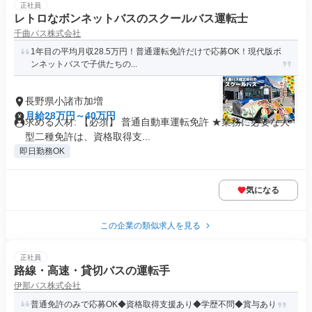
正社員
レトロなボンネットバスのスクールバス運転士
千曲バス株式会社
1年目の平均月収28.5万円！普通運転免許だけで応募OK！現代版ボ
ンネットバスで子供たちの...
長野県小諸市加増
月給28万円～40万円
求める人材: 【必須】 普通自動車運転免許 ★業務に必要な大
型二種免許は、資格取得支...
即日勤務OK
気になる
この企業の類似求人を見る
正社員
路線・高速・貸切バスの運転手
伊那バス株式会社
普通免許のみで応募OK◆資格取得支援あり◆学歴不問◆賞与あり