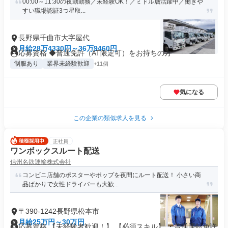
00:00～11:30の夜勤勤務／未経験OK！／ミドル層活躍中／働きや
すい職場認証3つ星取...
長野県千曲市大字屋代
月給28万4330円～36万9460円
応募資格 ◆普通免許（AT限定可）をお持ちの方
制服あり
業界未経験歓迎
+11個
気になる
この企業の類似求人を見る
正社員
ワンボックスルート配送
信州名鉄運輸株式会社
コンビニ店舗のポスターやポップを夜間にルート配送！ 小さい商
品ばかりで女性ドライバーも大歓...
〒390-1242長野県松本市
月給25万円～30万円
応募資格 【未経験者歓迎！】 【必須スキル】 ・普通運転免許