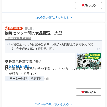
気になる
この企業の類似求人を見る
正社員
物流センター間の食品配送 大型
二本松物流 株式会社
入社祝金5万円＆家族手当あり！月給32万円以上で安定収入を実
現。完全週休2日制＆長野県内配...
長野県長野市篠ノ井会
月給34万円以上
応募資格 大型免許 学歴不問 ＼こんな方におすすめ／ ・運転
が好き ・ドライバ...
フリーター歓迎
学歴不問
+8個
気になる
この企業の類似求人を見る