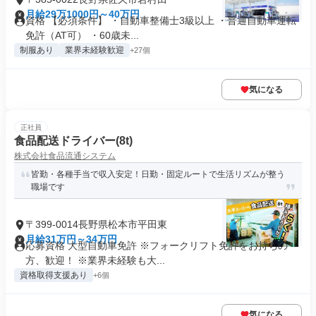
月給29万1000円～40万円
資格 【必須条件】 ・自動車整備士3級以上 ・普通自動車運転
免許（AT可） ・60歳未...
制服あり
業界未経験歓迎
+27個
気になる
正社員
食品配送ドライバー(8t)
株式会社食品流通システム
皆勤・各種手当で収入安定！日勤・固定ルートで生活リズムが整う
職場です
〒399-0014長野県松本市平田東
月給31万円～34万円
応募資格 大型自動車免許 ※フォークリフト免許をお持ちの
方、歓迎！ ※業界未経験も大...
資格取得支援あり
+6個
気になる