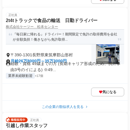
正社員
2t4tトラックで食品の輸送 日勤ドライバー
株式会社ケーツー 松本センター
『毎日家に帰れる』ドライバー！期間限定で免許の取得費用を会社
が全額負担！働きながら免許取得...
〒390-1301長野県東筑摩郡山形村
月給26万8000円～35万3000円
経験・資格 49歳までの方 (長期キャリア形成のため、例外事
由3号のイによる) ※49...
業界未経験歓迎
+17個
気になる
この企業の類似求人を見る
正社員
引越し作業スタッフ