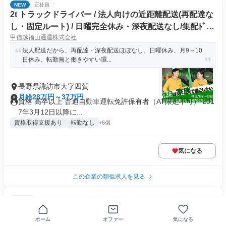
NEW
正社員
2t トラックドライバー / 法人向けの近距離配送(再配達な
し・固定ルート) / 日曜完全休み・深夜配送なし/集配ﾄﾞﾗｲ
甲信越福山通運株式会社
ﾊﾞｰ2t(正社員)
法人配送だから、再配達・深夜配送ほぼなし。日曜休み、月9～10
日休み、転勤無と働きやすい環...
長野県諏訪市大字四賀
月給28万円～37万円
資格 高卒以上 普通自動車運転免許保有者（AT限定不可） 201
7年3月12日以降に...
資格取得支援あり
転勤なし
+6個
気になる
この企業の類似求人を見る
正社員
鉄道線路の補修・メンテナンス
東光建設有限会社 長野営業所
ホーム
オファー
気になる