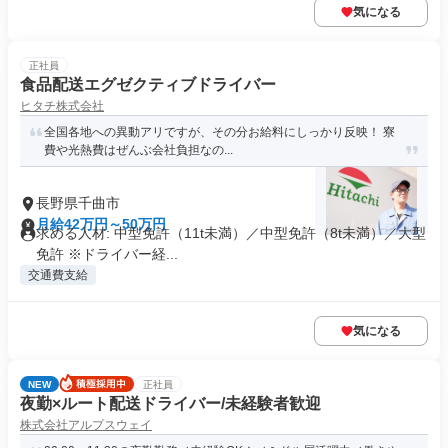
気になる
正社員
食品配送エグゼクティブドライバー
ヒタチ株式会社
全国各地への異動アリですが、その分お給料にしっかり反映！ 寮
費や光熱費はぜんぶ会社負担なの...
長野県千曲市
月給42万円～50万円
求める人材: 中型免許（11t未満）／中型免許（8t未満）／大型
免許 ※ドライバー経...
交通費支給
気になる
NEW
正社員
夜勤×ルート配送ドライバー/未経験者歓迎
株式会社アルプスウェイ