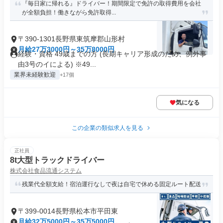
『毎日家に帰れる』ドライバー！期間限定で免許の取得費用を会社
が全額負担！働きながら免許取得...
〒390-1301長野県東筑摩郡山形村
月給27万3000円～35万8000円
経験・資格 49歳までの方 (長期キャリア形成のため、例外事
由3号のイによる) ※49...
業界未経験歓迎
+17個
気になる
この企業の類似求人を見る
正社員
8t大型トラックドライバー
株式会社食品流通システム
残業代全額支給！宿泊運行なしで夜は自宅で休める固定ルート配送
〒399-0014長野県松本市平田東
月給32万5000円～35万5000円