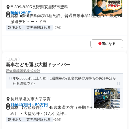
〒399-8205長野県安曇野市豊科
時給1250円
資格 ■普通自動車第1種免許、普通自動車第1種免許(AT限定) ■
派遣デビュー・ドラ...
制服あり
業界未経験歓迎
+27個
気になる
正社員
新車などを運ぶ大型ドライバー
愛知車輌興業株式会社
年収600万円以上可能｜1週間毎の2直交代制◎お持ちの免許を活か
せる環境です♪
長野県塩尻市大字宗賀
月給40万円～50万円
資格 【必須条件】 ・45歳未満の方（長期キャリア形成のた
め） ・大型免許・けん引免許...
制服あり
業界未経験歓迎
+24個