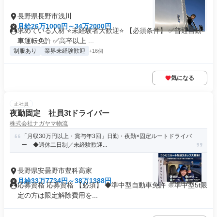
長野県長野市浅川
月給26万1000円～34万2000円
求めている人材 ⭐未経験者大歓迎⭐ 【必須条件】 ✅普通自動
車運転免許 ✅高卒以上 ...
制服あり
業界未経験歓迎
+16個
気になる
正社員
夜勤固定 社員3tドライバー
株式会社ナガヤマ物流
「月収30万円以上・賞与年3回」日勤・夜勤×固定ルートドライバ
ー ◆週休二日制／未経験歓迎...
長野県安曇野市豊科高家
月給33万7734円～38万1388円
応募資格 応募資格 【必須】 ◆準中型自動車免許 ※準中型5t限
定の方は限定解除費用を...