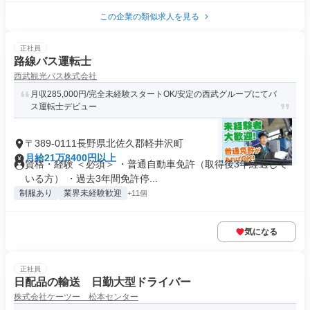
この企業の類似求人を見る
正社員
路線バス運転士
西武観光バス株式会社
月収285,000円/完全未経験スタートOK/安定の西武グループにてバ
ス運転士デビュー
〒389-0111長野県北佐久郡軽井沢町
月給21万8400円以上
資格・経験 ＜必須＞ ・普通自動車免許（取得後3年経過して
いる方） ・過去3年間免許停...
制服あり
業界未経験歓迎
+11個
気になる
正社員
日配品の輸送 日勤大型ドライバー
株式会社ケーツー 松本センター