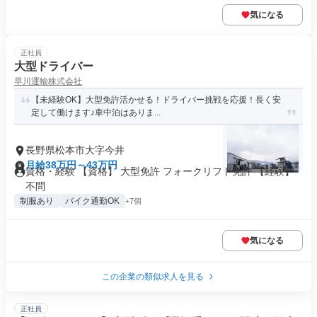
気になる
正社員
大型ドライバー
早川運輸株式会社
【未経験OK】大型免許活かせる！ドライバー挑戦を応援！長く安
定して働けます♪車中泊はありま...
長野県松本市大字今井
月給38万円～43万円
資格・経験 【資格】 大型免許 フォークリフト免許 【経験】
不問
制服あり
バイク通勤OK
+7個
気になる
この企業の類似求人を見る
正社員