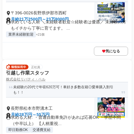
〒396-0026長野県伊那市西町
月給21万2500円～23万8000円
求めている人材 ＼未経験者歓迎☆経験者は優遇／ 未経験の方
もイチから丁寧に育てます。 ...
業界未経験歓迎
+21個
気になる
正社員
引越し作業スタッフ
株式会社リバティ・ベル
未経験の20代で年収620万可！車好き多数在籍◎愛車購入割引
も！！
長野県松本市野溝木工
月給28万円～55万円
求める人材: ・普通自動車免許があれば応募OK ・学歴不問
（中卒以上） 【人柄重視...
即日勤務OK
交通費支給