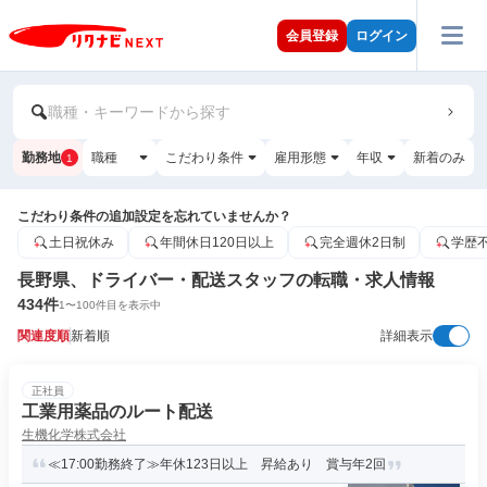
会員登録
ログイン
職種・キーワードから探す
勤務地
職種
こだわり条件
雇用形態
年収
新着のみ
1
こだわり条件の追加設定を忘れていませんか？
土日祝休み
年間休日120日以上
完全週休2日制
学歴
長野県、ドライバー・配送スタッフの転職・求人情報
434
件
1
〜
100
件目を表示中
関連度順
新着順
詳細表示
正社員
工業用薬品のルート配送
生機化学株式会社
≪17:00勤務終了≫年休123日以上 昇給あり 賞与年2回