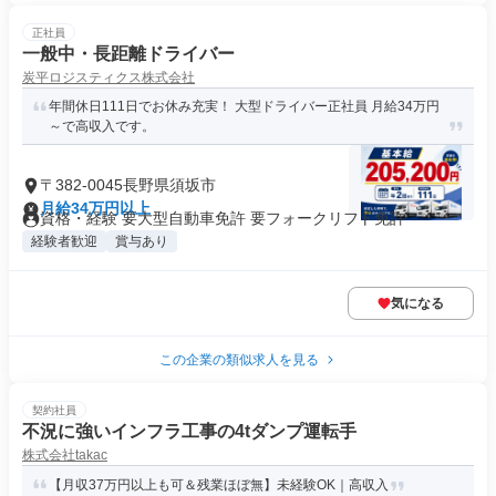
正社員
一般中・長距離ドライバー
炭平ロジスティクス株式会社
年間休日111日でお休み充実！ 大型ドライバー正社員 月給34万円
～で高収入です。
〒382-0045長野県須坂市
月給34万円以上
資格・経験 要大型自動車免許 要フォークリフト免許
経験者歓迎
賞与あり
気になる
この企業の類似求人を見る
契約社員
不況に強いインフラ工事の4tダンプ運転手
株式会社takac
【月収37万円以上も可＆残業ほぼ無】未経験OK｜高収入