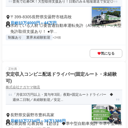
普免で応募OK！大型取得支援あり！日勤のみ＆地場運送で安定◎
〒399-8305長野県安曇野市穂高牧
月給33万4000円～44万円
求めている人材 ◎要普通自動車運転免許（AT限定可） →大型
免許取得支援あり！ ●学...
制服あり
業界未経験歓迎
+24個
気になる
正社員
安定収入コンビニ配送ドライバー(固定ルート・未経験
可)
株式会社ナガヤマ物流
「月収33万円以上・賞与年3回」夜勤×固定ルートドライバー ◆
週休二日制／未経験歓迎／安定...
長野県安曇野市豊科高家
月給33万7734円～38万1388円
応募資格 応募資格 【必須】 ◆準中型自動車免許 ※準中型5t限