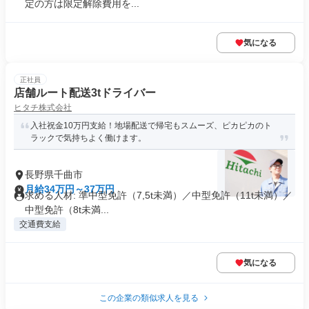
定の方は限定解除費用を...
気になる
正社員
店舗ルート配送3tドライバー
ヒタチ株式会社
入社祝金10万円支給！地場配送で帰宅もスムーズ、ピカピカのト
ラックで気持ちよく働けます。
長野県千曲市
月給34万円～37万円
求める人材: 準中型免許（7,5t未満）／中型免許（11t未満）／
中型免許（8t未満...
交通費支給
気になる
この企業の類似求人を見る