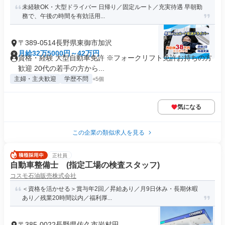
未経験OK・大型ドライバー 日帰り／固定ルート／充実待遇 早朝勤
務で、午後の時間を有効活用...
〒389-0514長野県東御市加沢
月給32万5000円～42万円
資格・経験 大型自動車免許 ※フォークリフト免許お持ちの方
歓迎 20代の若手の方から...
主婦・主夫歓迎
学歴不問
+5個
気になる
この企業の類似求人を見る
正社員
自動車整備士 (指定工場の検査スタッフ)
コスモ石油販売株式会社
＜資格を活かせる＞賞与年2回／昇給あり／月9日休み・長期休暇
あり／残業20時間以内／福利厚...
〒385-0022長野県佐久市岩村田