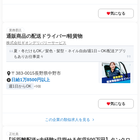
気になる
業務委託
通販商品の配送ドライバー/軽貨物
株式会社ギオンデリバリーサービス
夏・冬だけもOK／髪色・髪型・ネイル自由/週1日～OK/配送アプリ
もありお仕事楽々
〒383-0015長野県中野市
日給1万8500円以上
週1日からOK
+9個
気になる
この企業の類似求人を見る
正社員
【近距離配送×未経験×目指せる年収500万円】タンクロ