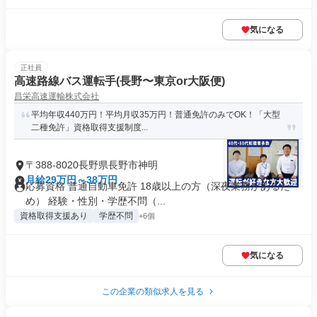
気になる
正社員
高速路線バス運転手(長野〜東京or大阪便)
昌栄高速運輸株式会社
平均年収440万円！平均月収35万円！普通免許のみでOK！「大型
二種免許」資格取得支援制度...
〒388-8020長野県長野市神明
月給29万円～38万円
応募資格 普通自動車免許 18歳以上の方（深夜業務があるた
め） 経験・性別・学歴不問（...
資格取得支援あり
学歴不問
+6個
気になる
この企業の類似求人を見る