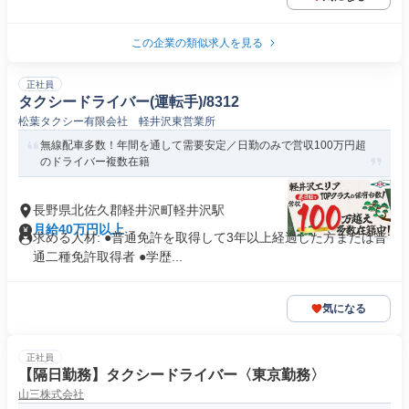
この企業の類似求人を見る
正社員
タクシードライバー(運転手)/8312
松葉タクシー有限会社 軽井沢東営業所
無線配車多数！年間を通して需要安定／日勤のみで営収100万円超
のドライバー複数在籍
長野県北佐久郡軽井沢町軽井沢駅
月給40万円以上
求める人材: ●普通免許を取得して3年以上経過した方または普
通二種免許取得者 ●学歴...
気になる
正社員
【隔日勤務】タクシードライバー〈東京勤務〉
山三株式会社