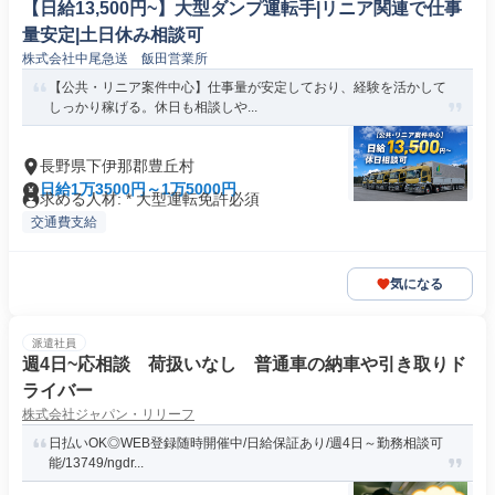
【日給13,500円~】大型ダンプ運転手|リニア関連で仕事
量安定|土日休み相談可
株式会社中尾急送 飯田営業所
【公共・リニア案件中心】仕事量が安定しており、経験を活かして
しっかり稼げる。休日も相談しや...
長野県下伊那郡豊丘村
日給1万3500円～1万5000円
求める人材: * 大型運転免許必須
交通費支給
気になる
派遣社員
週4日~応相談 荷扱いなし 普通車の納車や引き取りド
ライバー
株式会社ジャパン・リリーフ
日払いOK◎WEB登録随時開催中/日給保証あり/週4日～勤務相談可
能/13749/ngdr...