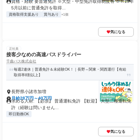
資格・経験 要普通免許 ※大型・中型免許取得制度有 ※Ｈ19年
5月以前に普通免許を取得...
資格取得支援あり
賞与あり
+1個
気になる
正社員
接客少なめの高速バスドライバー
千曲バス株式会社
毎週2連休｜普通免許＆未経験OK！｜長野⇔関東・関西運行【有給
取得率8割以上】
長野県小諸市加増
月給28万円～40万円
求める人材: 【必須】 普通運転免許 【歓迎】 大型二種運転免
許（経験は問いません...
即日勤務OK
気になる