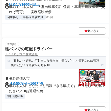
日給1万3600円以上
求めている人材 ・大型自動車免許 必須 ・車両系建設機械（あ
れば尚可） ・実務経験者優...
制服あり
業界未経験歓迎
+25個
気になる
業務委託
軽バンでの宅配ドライバー
ＪＣＳロジスコ株式会社
【日払い・週払い可】自由な働き方で収入UP！✓ 必要なのは普通
免許だけ！未経験から月収10...
長野県佐久市
月給50万円～100万円
求める人材: どなたでも活躍できる環境です！ ＼ぜひご応募く
ださい／ ■普通運転免...
即日勤務OK
気になる