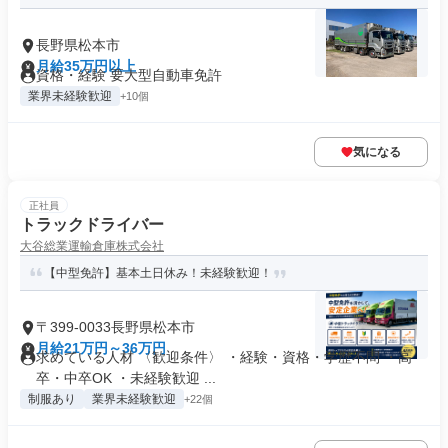
長野県松本市
月給35万円以上
資格・経験 要大型自動車免許
業界未経験歓迎
+10個
気になる
正社員
トラックドライバー
大谷総業運輸倉庫株式会社
【中型免許】基本土日休み！未経験歓迎！
〒399-0033長野県松本市
月給21万円～36万円
求めている人材 〈歓迎条件〉 ・経験・資格・学歴不問 ・高
卒・中卒OK ・未経験歓迎 ...
制服あり
業界未経験歓迎
+22個