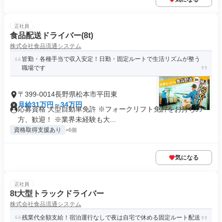
正社員
食品配送ドライバー(8t)
株式会社食品流通システム
皆勤・各種手当で収入安定！日勤・固定ルートで生活リズムが整う
職場です
〒399-0014長野県松本市平田東
月給31万円～34万円
応募資格 大型自動車免許 ※フォークリフト免許をお持ちの
方、歓迎！ ※業界未経験も大...
資格取得支援あり
+6個
気になる
正社員
8t大型トラックドライバー
株式会社食品流通システム
残業代全額支給！宿泊運行なしで夜は自宅で休める固定ルート配送