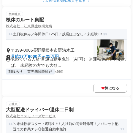
この企業の類似求人を見る
契約社員
検体のルート集配
株式会社 江東微生物研究所
土日祝休み／年間休日125日／残業ほぼなし／未経験OK
〒399-0005長野県松本市野溝木工
月給17万6000円～25万円
求めている人材 普通自動車免許（AT可） ※運転免許さえあれ
ば、 未経験の方でも大歓...
制服あり
業界未経験歓迎
+26個
気になる
正社員
大型配送ドライバー/週休二日制
株式会社コスモフーズサービス
＼未経験者スタート8割以上！入社前の同乗研修可！／パレット配
送で力作業ナシ◎普通自動車免許...