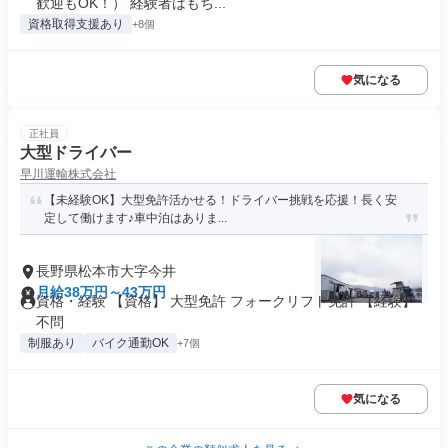
歓迎もOK！） 経験者はもち...
資格取得支援あり
+8個
気になる
正社員
大型ドライバー
早川運輸株式会社
【未経験OK】大型免許活かせる！ドライバー挑戦を応援！長く安
定して働けます♪車中泊はありま...
長野県松本市大字今井
月給38万円～43万円
資格・経験 【資格】 大型免許 フォークリフト免許 【経験】
不問
制服あり
バイク通勤OK
+7個
気になる