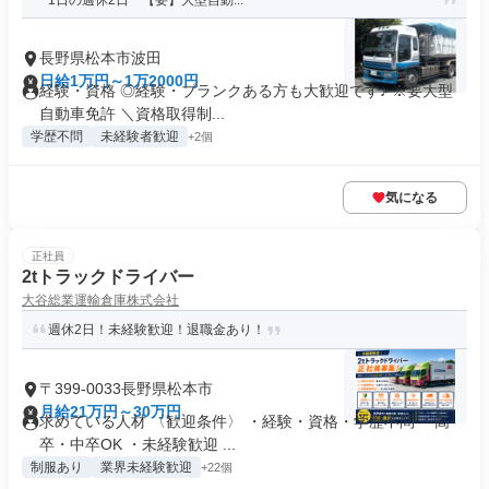
1日の週休2日 【要】大型自動...
長野県松本市波田
日給1万円～1万2000円
経験・資格 ◎経験・ブランクある方も大歓迎です♪ ※要大型
自動車免許 ＼資格取得制...
学歴不問
未経験者歓迎
+2個
気になる
正社員
2tトラックドライバー
大谷総業運輸倉庫株式会社
週休2日！未経験歓迎！退職金あり！
〒399-0033長野県松本市
月給21万円～30万円
求めている人材 〈歓迎条件〉 ・経験・資格・学歴不問 ・高
卒・中卒OK ・未経験歓迎 ...
制服あり
業界未経験歓迎
+22個