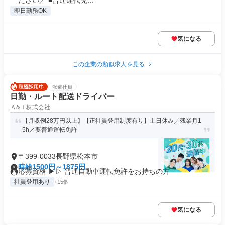
ださい／ ■普通運転免...
即日勤務OK
気になる
この企業の類似求人を見る
派遣社員
日勤・ルート配送ドライバー
Ａ&Ｉ株式会社
【月収例28万円以上】【正社員登用制度有り】土日休み／残業月1
5h／要普通運転免許
〒399-0033長野県松本市
時給1500円～1875円
応募資格 ▶▷ 普通自動車運転免許をお持ちの方
社員登用あり
+15個
気になる