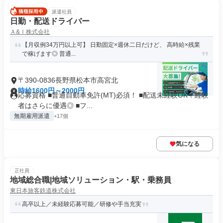
派遣社員
日勤・配送ドライバー
Ａ&Ｉ株式会社
【月収例34万円以上可】 日勤固定×週休二日だけど、 高時給×残業
で稼げます◎ 普通...
〒390-0836長野県松本市高宮北
時給1600円～2000円
応募資格 ■普通自動車免許(MT)必須！ ■配送未経験OK！経験
者はさらに優遇◎ ■フ...
無期雇用派遣
+17個
気になる
正社員
地域総合職|地域ソリューション・駅・乗務員
東日本旅客鉄道株式会社
高卒以上／未経験応募可能／研修や手当充実