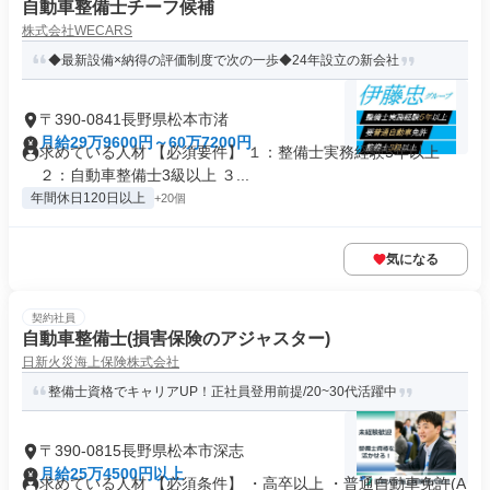
自動車整備士チーフ候補
株式会社WECARS
◆最新設備×納得の評価制度で次の一歩◆24年設立の新会社
〒390-0841長野県松本市渚
月給29万9600円～60万7200円
求めている人材 【必須要件】 １：整備士実務経験5年以上
２：自動車整備士3級以上 ３...
年間休日120日以上
+20個
気になる
契約社員
自動車整備士(損害保険のアジャスター)
日新火災海上保険株式会社
整備士資格でキャリアUP！正社員登用前提/20~30代活躍中
〒390-0815長野県松本市深志
月給25万4500円以上
求めている人材 【必須条件】 ・高卒以上 ・普通自動車免許(A