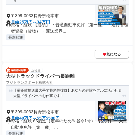
〒399-0033長野県松本市
月給25万円～34万円
資格・経験 【必須】 ・普通自動車免許（第一種） ・運行管理
者資格（貨物） ・運送業界...
長期歓迎
気になる
正社員
大型トラックドライバー/長距離
フジトランスポート株式会社
【長距離輸送最大手で将来性抜群】あなたの経験をフルに活かせる
大型ドライバーのお仕事です！
〒399-0033長野県松本市
月給40万円～55万5500円
資格・経験 65歳迄（定年のため※省令1号） 【必須】 ・大型
自動車免許（第一種） ...
長期歓迎