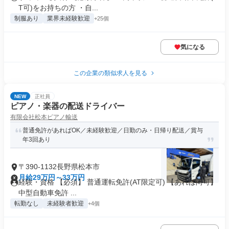
T可)をお持ちの方 ・⾃...
制服あり
業界未経験歓迎
+25個
気になる
この企業の類似求人を見る
NEW
正社員
ピアノ・楽器の配送ドライバー
有限会社松本ピアノ輸送
普通免許があればOK／未経験歓迎／日勤のみ・日帰り配送／賞与
年3回あり
〒390-1132長野県松本市
月給29万円～33万円
経験・資格 【必須】 普通運転免許(AT限定可) 【あれば尚可】
中型自動車免許 ...
転勤なし
未経験者歓迎
+4個