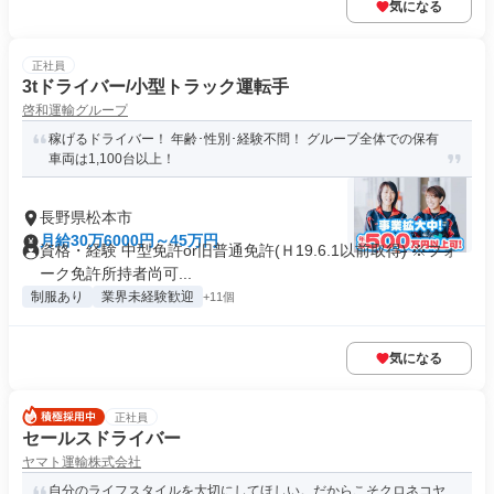
気になる
正社員
3tドライバー/小型トラック運転手
啓和運輸グループ
稼げるドライバー！ 年齢･性別･経験不問！ グループ全体での保有
車両は1,100台以上！
長野県松本市
月給30万6000円～45万円
資格・経験 中型免許or旧普通免許(Ｈ19.6.1以前取得) ※フォ
ーク免許所持者尚可...
制服あり
業界未経験歓迎
+11個
気になる
正社員
セールスドライバー
ヤマト運輸株式会社
自分のライフスタイルを大切にしてほしい。だからこそクロネコヤ