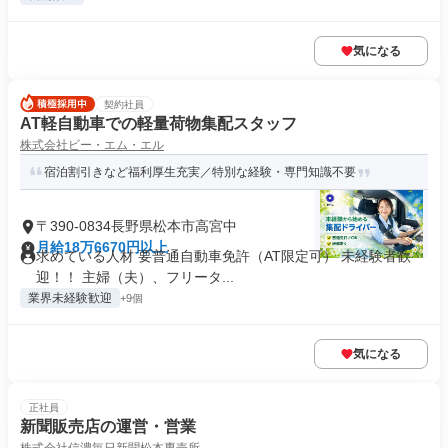
気になる
契約社員
AT軽自動車での軽量荷物集配スタッフ
株式会社ビー・エム・エル
宿泊割引きなど福利厚生充実／特別な経験・専門知識不要
〒390-0834長野県松本市高宮中
月給18万6670円以上
求めている人材 要普通自動車免許（AT限定可） 未経験者歓
迎！！ 主婦（夫）、フリータ...
業界未経験歓迎
+9個
気になる
正社員
新聞販売店の運営・営業