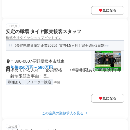
気になる
正社員
安定の職場 タイヤ販売接客スタッフ
株式会社タイヤショップピットイン
【長野県優良認定企業2025】賞与4.5ヶ月！完全週休2日制
〒390-0807長野県松本市城東
年俸350万円～580万円
求めている人材 ──必須資格── ⭐️年齢制限あり(40歳以下) 年
齢制限該当事由：長...
制服あり
フリーター歓迎
+6個
気になる
この企業の類似求人を見る
正社員