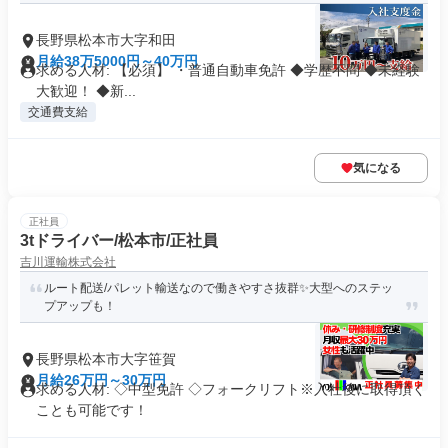
長野県松本市大字和田
月給38万5000円～40万円
求める人材: 【必須】 ・普通自動車免許 ◆学歴不問 ◆未経験
大歓迎！ ◆新...
交通費支給
気になる
正社員
3tドライバー/松本市/正社員
吉川運輸株式会社
ルート配送/パレット輸送なので働きやすさ抜群✨大型へのステッ
プアップも！
長野県松本市大字笹賀
月給26万円～30万円
求める人材: ◇中型免許 ◇フォークリフト※入社後に取得頂く
ことも可能です！