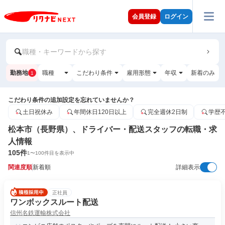
会員登録
ログイン
職種・キーワードから探す
勤務地
職種
こだわり条件
雇用形態
年収
新着のみ
1
こだわり条件の追加設定を忘れていませんか？
土日祝休み
年間休日120日以上
完全週休2日制
学歴
松本市（長野県）、ドライバー・配送スタッフの転職・求
人情報
105
件
1
〜
100
件目を表示中
関連度順
新着順
詳細表示
正社員
ワンボックスルート配送
信州名鉄運輸株式会社