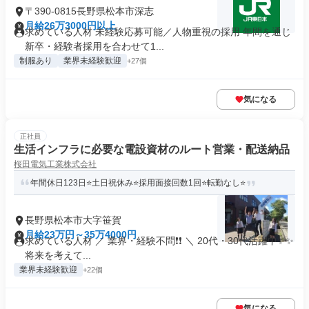
〒390-0815長野県松本市深志
月給26万3000円以上
求めている人材 未経験応募可能／人物重視の採用 年間を通じ
新卒・経験者採用を合わせて1...
制服あり
業界未経験歓迎
+27個
気になる
正社員
生活インフラに必要な電設資材のルート営業・配送納品
桜田電気工業株式会社
年間休日123日⭐土日祝休み⭐採用面接回数1回⭐転勤なし⭐
長野県松本市大字笹賀
月給23万円～35万4000円
求めている人材 ／ 業界・経験不問❗❗ ＼ 20代・30代活躍中✨✨
将来を考えて...
業界未経験歓迎
+22個
気になる