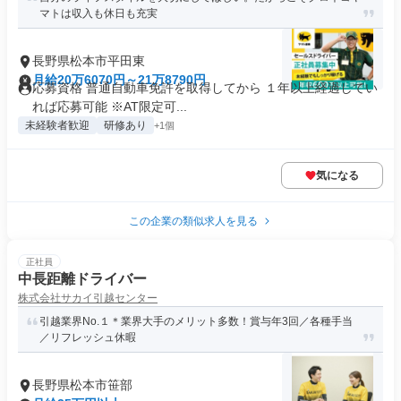
マトは収入も休日も充実
長野県松本市平田東
月給20万6070円～21万8790円
応募資格 普通自動車免許を取得してから １年以上経過してい
れば応募可能 ※AT限定可...
未経験者歓迎
研修あり
+1個
気になる
この企業の類似求人を見る
正社員
中長距離ドライバー
株式会社サカイ引越センター
引越業界No.１＊業界大手のメリット多数！賞与年3回／各種手当
／リフレッシュ休暇
長野県松本市笹部