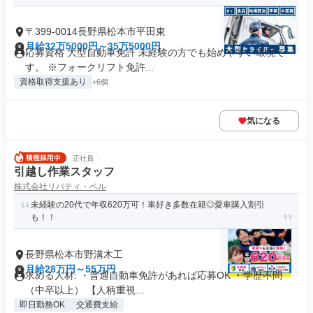
〒399-0014長野県松本市平田東
月給32万5000円～35万5000円
応募資格 大型自動車免許 未経験の方でも始めやすい環境で
す。 ※フォークリフト免許...
資格取得支援あり
+6個
気になる
正社員
引越し作業スタッフ
株式会社リバティ・ベル
未経験の20代で年収620万可！車好き多数在籍◎愛車購入割引
も！！
長野県松本市野溝木工
月給28万円～55万円
求める人材: ・普通自動車免許があれば応募OK ・学歴不問
（中卒以上） 【人柄重視...
即日勤務OK
交通費支給