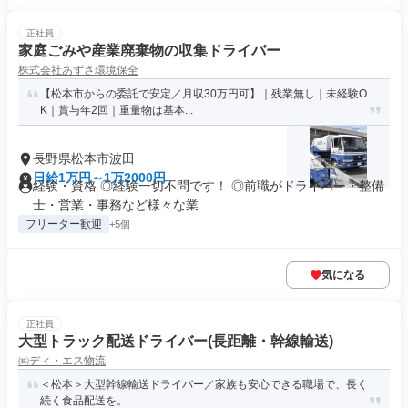
正社員
家庭ごみや産業廃棄物の収集ドライバー
株式会社あずさ環境保全
【松本市からの委託で安定／月収30万円可】｜残業無し｜未経験O
K｜賞与年2回｜重量物は基本...
長野県松本市波田
日給1万円～1万2000円
経験・資格 ◎経験一切不問です！ ◎前職がドライバー・整備
士・営業・事務など様々な業...
フリーター歓迎
+5個
気になる
正社員
大型トラック配送ドライバー(長距離・幹線輸送)
㈱ディ・エス物流
＜松本＞大型幹線輸送ドライバー／家族も安心できる職場で、長く
続く食品配送を。