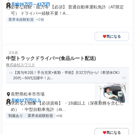
月給36万円～43万円
必要な経験・能力等 【必須】 普通自動車運転免許（AT限定
可） ドライバー経験不要！A...
業界未経験歓迎
+2個
気になる
正社員
中型トラックドライバー(食品ルート配送)
株式会社スワリク
【賞与年2回！手当充実×夜勤・早朝】月32万円から!《希望休OK》
20代～60代活躍中！お...
長野県松本市市場
月給32万円以上
求める人物像 【必須資格】 ・18歳以上（深夜勤務を含むた
め） ・中型自動車免許（4t...
制服あり
業界未経験歓迎
+6個
気になる