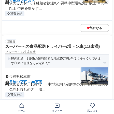
月給35万円以上
求める人材: ＼未経験者歓迎!!／ 要準中型運転免許以上 ※高卒
以上 ◎体を動かす...
交通費支給
気になる
正社員
スーパーへの食品配送ドライバー/増トン車(11t未満)
ブルーライン株式会社
県内配送！1日6hの短時間でも月給25万円♪午後はゆっくりできま
す◎体に無理なく安定収入で...
長野県松本市
月給27万円～30万円
求める人材: 【必須】 ・中型免許限定解除の方、もしくは大型
免許お持ちの方 ※増...
交通費支給
気になる
ホーム
オファー
気になる