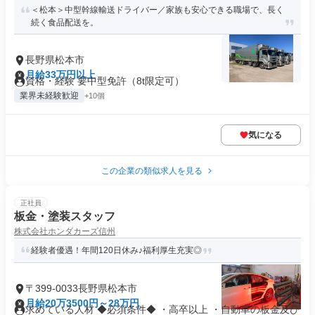
＜松本＞中型幹線輸送ドライバー／家族も安心できる職場で、長く
続く食品配送を。
長野県松本市
月給33万円以上
資格・経験 要中型免許（8t限定可）
業界未経験歓迎
+10個
気になる
この企業の類似求人を見る
正社員
板金・塗装スタッフ
株式会社ホンダカーズ信州
経験者優遇！年間120日休み♪福利厚生充実◎
〒399-0033長野県松本市
月給20万3500円～28万円
求めている人材 ◆必須条件◆ ・高卒以上 ・自動車の板金及び