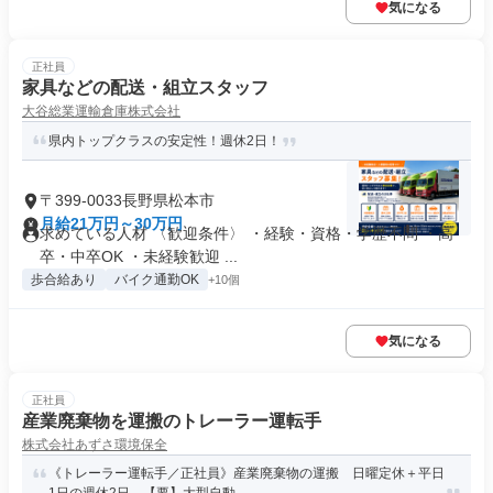
気になる
正社員
家具などの配送・組立スタッフ
大谷総業運輸倉庫株式会社
県内トップクラスの安定性！週休2日！
〒399-0033長野県松本市
月給21万円～30万円
求めている人材 〈歓迎条件〉 ・経験・資格・学歴不問 ・高
卒・中卒OK ・未経験歓迎 ...
歩合給あり
バイク通勤OK
+10個
気になる
正社員
産業廃棄物を運搬のトレーラー運転手
株式会社あずさ環境保全
《トレーラー運転手／正社員》産業廃棄物の運搬 日曜定休＋平日