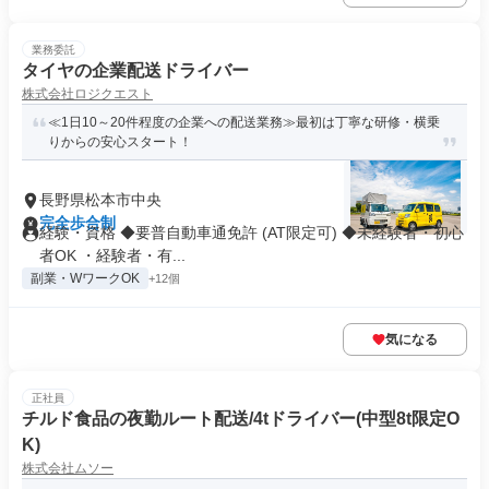
業務委託
タイヤの企業配送ドライバー
株式会社ロジクエスト
≪1日10～20件程度の企業への配送業務≫最初は丁寧な研修・横乗
りからの安心スタート！
長野県松本市中央
完全歩合制
経験・資格 ◆要普自動車通免許 (AT限定可) ◆未経験者・初心
者OK ・経験者・有...
副業・WワークOK
+12個
気になる
正社員
チルド食品の夜勤ルート配送/4tドライバー(中型8t限定O
K)
株式会社ムソー