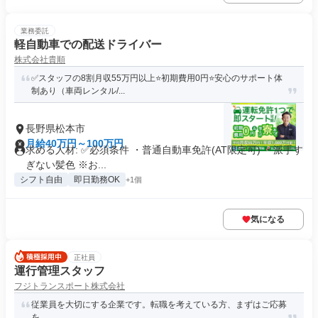
業務委託
軽自動車での配送ドライバー
株式会社貴順
✅スタッフの8割月収55万円以上⭐️初期費用0円⭐️安心のサポート体
制あり（車両レンタル/...
長野県松本市
月給40万円～100万円
求める人材: ✅️必須条件 ・普通自動車免許(AT限定可) ・派手す
ぎない髪色 ※お...
シフト自由
即日勤務OK
+1個
気になる
正社員
運行管理スタッフ
フジトランスポート株式会社
従業員を大切にする企業です。転職を考えている方、まずはご応募
を