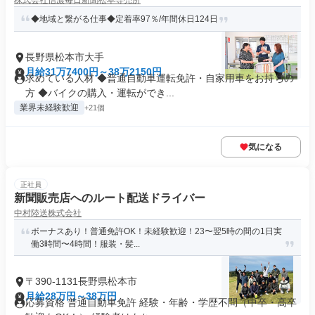
株式会社信濃毎日新聞松本専売所
◆地域と繋がる仕事◆定着率97％/年間休日124日
長野県松本市大手
月給31万7400円～38万2150円
求めている人材 ◆普通自動車運転免許・自家用車をお持ちの
方 ◆バイクの購入・運転ができ...
業界未経験歓迎
+21個
気になる
正社員
新聞販売店へのルート配送ドライバー
中村陸送株式会社
ボーナスあり！普通免許OK！未経験歓迎！23〜翌5時の間の1日実
働3時間〜4時間！服装・髪...
〒390-1131長野県松本市
月給28万円～38万円
応募資格 普通自動車免許 経験・年齢・学歴不問（中卒・高卒