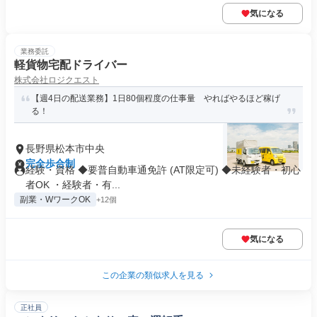
気になる
業務委託
軽貨物宅配ドライバー
株式会社ロジクエスト
【週4日の配送業務】1日80個程度の仕事量 やればやるほど稼げ
る！
長野県松本市中央
完全歩合制
経験・資格 ◆要普自動車通免許 (AT限定可) ◆未経験者・初心
者OK ・経験者・有...
副業・WワークOK
+12個
気になる
この企業の類似求人を見る
正社員