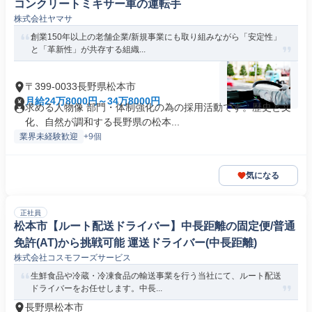
コンクリートミキサー車の運転手
株式会社ヤマサ
創業150年以上の老舗企業/新規事業にも取り組みながら「安定性」
と「革新性」が共存する組織...
〒399-0033長野県松本市
月給24万8000円～34万8000円
求める人物像 部門・体制強化の為の採用活動です。歴史と文
化、自然が調和する長野県の松本...
業界未経験歓迎
+9個
気になる
正社員
松本市【ルート配送ドライバー】中長距離の固定便/普通
免許(AT)から挑戦可能 運送ドライバー(中長距離)
株式会社コスモフーズサービス
生鮮食品や冷蔵・冷凍食品の輸送事業を行う当社にて、ルート配送
ドライバーをお任せします。中長...
長野県松本市