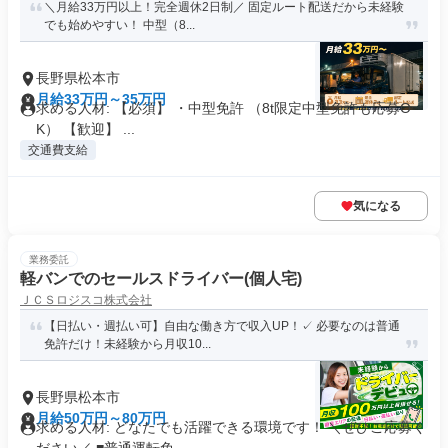
＼月給33万円以上！完全週休2日制／ 固定ルート配送だから未経験
でも始めやすい！ 中型（8...
長野県松本市
月給33万円～35万円
求める人材: 【必須】 ・中型免許 （8t限定中型免許も応募O
K） 【歓迎】 ...
交通費支給
気になる
業務委託
軽バンでのセールスドライバー(個人宅)
ＪＣＳロジスコ株式会社
【日払い・週払い可】自由な働き方で収入UP！✓ 必要なのは普通
免許だけ！未経験から月収10...
長野県松本市
月給50万円～80万円
求める人材: どなたでも活躍できる環境です！ ＼ぜひご応募く