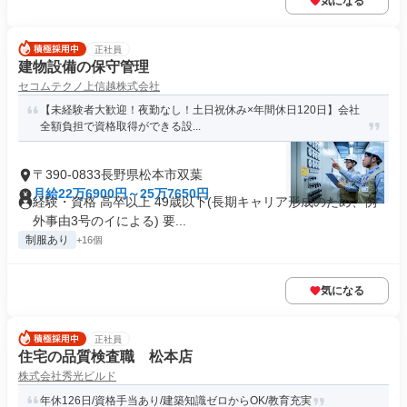
気になる
正社員
建物設備の保守管理
セコムテクノ上信越株式会社
【未経験者大歓迎！夜勤なし！土日祝休み×年間休日120日】会社
全額負担で資格取得ができる設...
〒390-0833長野県松本市双葉
月給22万6900円～25万7650円
経験・資格 高卒以上 49歳以下(長期キャリア形成のため、例
外事由3号のイによる) 要...
制服あり
+16個
気になる
正社員
住宅の品質検査職 松本店
株式会社秀光ビルド
年休126日/資格手当あり/建築知識ゼロからOK/教育充実