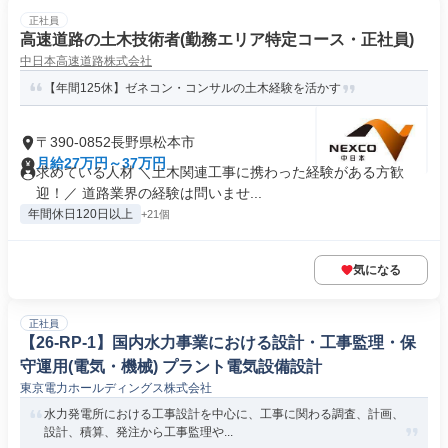
正社員
高速道路の土木技術者(勤務エリア特定コース・正社員)
中日本高速道路株式会社
【年間125休】ゼネコン・コンサルの土木経験を活かす
〒390-0852長野県松本市
月給27万円～37万円
求めている人材 ＼土木関連工事に携わった経験がある方歓
迎！／ 道路業界の経験は問いませ...
年間休日120日以上
+21個
気になる
正社員
【26-RP-1】国内水力事業における設計・工事監理・保
守運用(電気・機械) プラント電気設備設計
東京電力ホールディングス株式会社
水力発電所における工事設計を中心に、工事に関わる調査、計画、
設計、積算、発注から工事監理や...