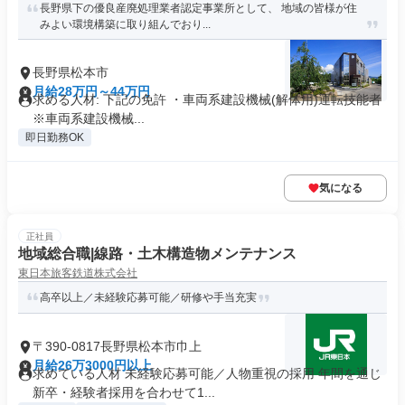
長野県下の優良産廃処理業者認定事業所として、 地域の皆様が住
みよい環境構築に取り組んでおり...
長野県松本市
月給28万円～44万円
求める人材: 下記の免許 ・車両系建設機械(解体用)運転技能者
※車両系建設機械...
即日勤務OK
気になる
正社員
地域総合職|線路・土木構造物メンテナンス
東日本旅客鉄道株式会社
高卒以上／未経験応募可能／研修や手当充実
〒390-0817長野県松本市巾上
月給26万3000円以上
求めている人材 未経験応募可能／人物重視の採用 年間を通じ
新卒・経験者採用を合わせて1...