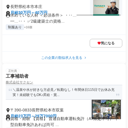
長野県松本市本庄
月給30万円～40万円
求めている人材 ＜必須条件＞ ・‥…━━━━━━━━━━━
━…‥・ ✅2級建築士の資格...
制服あり
+16個
気になる
この企業の類似求人を見る
正社員
工事補助者
株式会社サクセン
＼温泉や水が好きな方必見／転勤なし！年間休日115日でお休み充
実！未経験でもOK♪昇給・賞...
〒390-0833長野県松本市双葉
月給23万円～29万7000円
資格・経験 【資格】 普通自動車運転免許（AT限定不可） 中
型自動車免許あれば尚可 ...