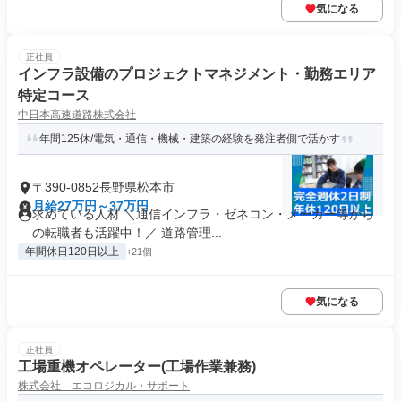
気になる
正社員
インフラ設備のプロジェクトマネジメント・勤務エリア
特定コース
中日本高速道路株式会社
年間125休/電気・通信・機械・建築の経験を発注者側で活かす
〒390-0852長野県松本市
月給27万円～37万円
求めている人材 ＼通信インフラ・ゼネコン・メーカー等から
の転職者も活躍中！／ 道路管理...
年間休日120日以上
+21個
気になる
正社員
工場重機オペレーター(工場作業兼務)
株式会社 エコロジカル・サポート