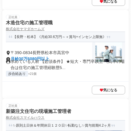
気になる
正社員
木造住宅の施工管理職
株式会社ヤマダホームズ
【長野・松本】《月給30.6万円～＋賞与+インセン上限無》
〒390-0834長野県松本市高宮中
月給30万6080円以上
求めている人材 【必須条件】 ★短大・専門卒以上 （高卒の場
合は住宅の施工管理経験歴5...
歩合給あり
+21個
気になる
正社員
新築注文住宅の現場施工管理者
株式会社スマイルハウス
✨原則土日休＆年間休日１２０日✨転勤なし✨賞与前期4.2ヶ月