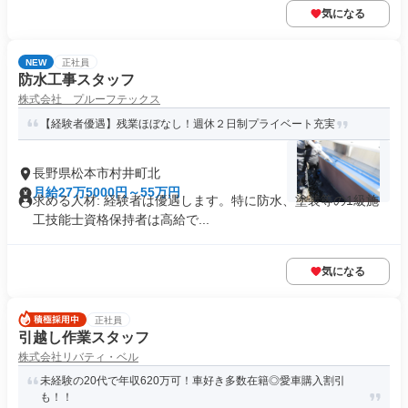
気になる
NEW
正社員
防水工事スタッフ
株式会社 プルーフテックス
【経験者優遇】残業ほぼなし！週休２日制プライベート充実
長野県松本市村井町北
月給27万5000円～55万円
求める人材: 経験者は優遇します。特に防水、塗装等の1級施
工技能士資格保持者は高給で...
気になる
正社員
引越し作業スタッフ
株式会社リバティ・ベル
未経験の20代で年収620万可！車好き多数在籍◎愛車購入割引
も！！