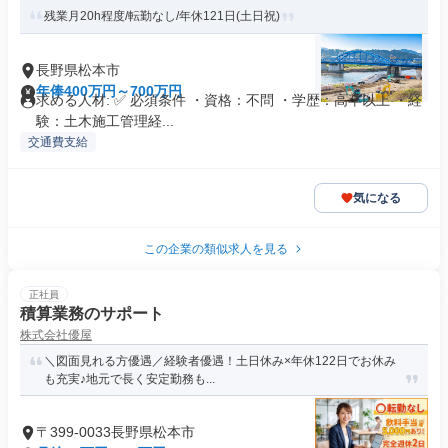
残業月20h程度/転勤なし/年休121日(土日祝)
長野県松本市
年俸400万円～700万円
求める人材: ✅ 必須条件 ・資格：不問 ・学歴：高卒以上 ・経
験：土木施工管理経...
交通費支給
気になる
この企業の類似求人を見る
正社員
積算業務のサポート
株式会社優屋
＼図面見れる方優遇／経験者優遇！土日休み×年休122日でお休み
も充実♪地元で長く安定勤務も...
〒399-0033長野県松本市