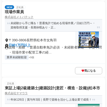
NEW
正社員
現場作業員
株式会社メトバテック
未経験から手に職を！普通免許で始める現場作業／日給1万円～・
資格取得支援・長期休暇あり・正...
〒390-0806長野県松本市女鳥羽
日給1万円以上
資格・経験 ・普通自動車免許必須 ・未経験者歓迎 ・学歴不問
・現場作業や配管工事の経...
業界未経験歓迎
+9個
気になる
正社員
東証上場|2級建築士|建築設計(意匠・構造・設備)|松本市
株式会社ヤマウラ
年休126日｜賞与年3回｜長野で資格を活かし上場企業で成長！