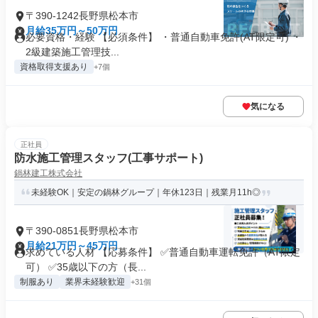
〒390-1242長野県松本市
月給35万円～50万円
必要資格・経験 【必須条件】 ・普通自動車免許(AT限定可) ・
2級建築施工管理技...
資格取得支援あり
+7個
気になる
正社員
防水施工管理スタッフ(工事サポート)
鍋林建工株式会社
未経験OK｜安定の鍋林グループ｜年休123日｜残業月11h◎
〒390-0851長野県松本市
月給21万円～45万円
求めている人材 【応募条件】 ✅普通自動車運転免許（AT限定
可） ✅35歳以下の方（長...
制服あり
業界未経験歓迎
+31個