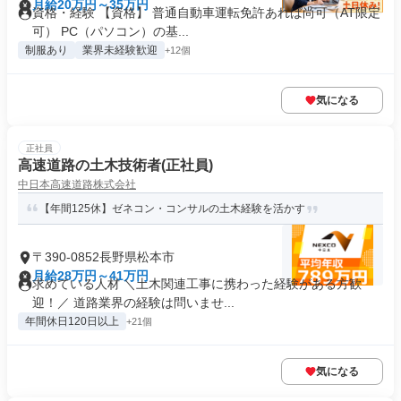
月給20万円～35万円
資格・経験 【資格】 普通自動車運転免許あれば尚可（AT限定
可） PC（パソコン）の基...
制服あり
業界未経験歓迎
+12個
気になる
正社員
高速道路の土木技術者(正社員)
中日本高速道路株式会社
【年間125休】ゼネコン・コンサルの土木経験を活かす
〒390-0852長野県松本市
月給28万円～41万円
求めている人材 ＼土木関連工事に携わった経験がある方歓
迎！／ 道路業界の経験は問いませ...
年間休日120日以上
+21個
気になる