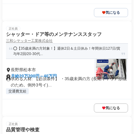
気になる
正社員
シャッター・ドア等のメンテナンススタッフ
三和シヤッター工業株式会社
⭕️【35歳未満の方対象！】週休2日＆土日休み！年間休日127日/賞
与年2回/20-30代...
長野県松本市
月給20万200円～40万円
求める人材: 【必須条件】 ・35歳未満の方 (長期キャリア形成
のため。例外3号イ)...
交通費支給
気になる
正社員
品質管理や検査