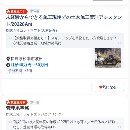
正社員
未経験からできる施工現場での土木施工管理アシスタン
ト/20228Am
株式会社コントラフト(人材紹介)
【資格取得支援あり！】スキルアップを目指したい方歓迎します！
◎地元密着企業！地域の発展に...
長野県松本市波田
月給40万円～60万円
学歴不問
+7個
気になる
正社員
管理系事務
株式会社トライトエンジニアリング
面談1回のみ／初年度の年収420万円以上も可！／土日休み／転勤
なし／連続休暇の取得もOK