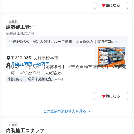
気になる
正社員
建築施工管理
鍋林建工株式会社
未経験OK｜安定の鍋林グループ勤務｜土日祝休み｜賞与年2回
〒390-0851長野県松本市
月給21万円～45万円
求めている人材 【応募条件】 ✅普通自動車運転免許（AT限定
可） ✅学歴不問・未経験か...
制服あり
業界未経験歓迎
+32個
気になる
この企業の類似求人を見る
正社員
内装施工スタッフ