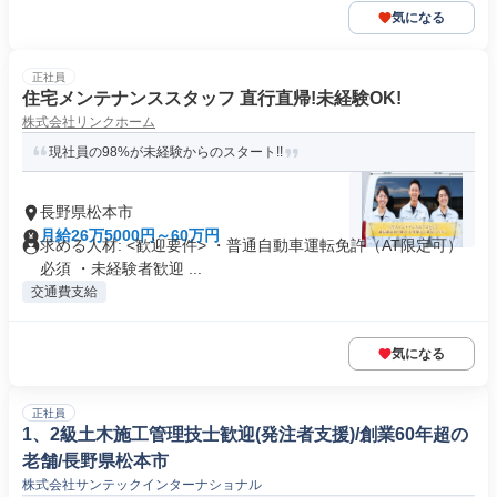
気になる
正社員
住宅メンテナンススタッフ 直行直帰!未経験OK!
株式会社リンクホーム
現社員の98%が未経験からのスタート!!
長野県松本市
月給26万5000円～60万円
求める人材: <歓迎要件> ・普通自動車運転免許（AT限定可）
必須 ・未経験者歓迎 ...
交通費支給
気になる
正社員
1、2級土木施工管理技士歓迎(発注者支援)/創業60年超の
老舗/長野県松本市
株式会社サンテックインターナショナル