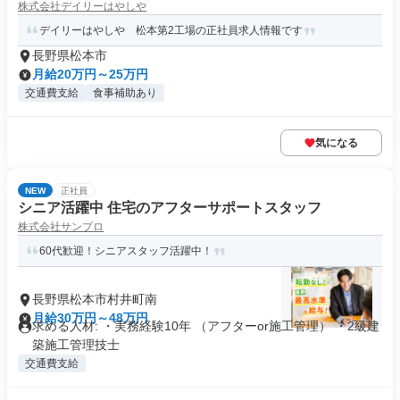
株式会社デイリーはやしや
デイリーはやしや 松本第2工場の正社員求人情報です
長野県松本市
月給20万円～25万円
交通費支給
食事補助あり
気になる
NEW
正社員
シニア活躍中 住宅のアフターサポートスタッフ
株式会社サンプロ
60代歓迎！シニアスタッフ活躍中！
長野県松本市村井町南
月給30万円～48万円
求める人材: ・実務経験10年 （アフターor施工管理） ・2級建
築施工管理技士
交通費支給