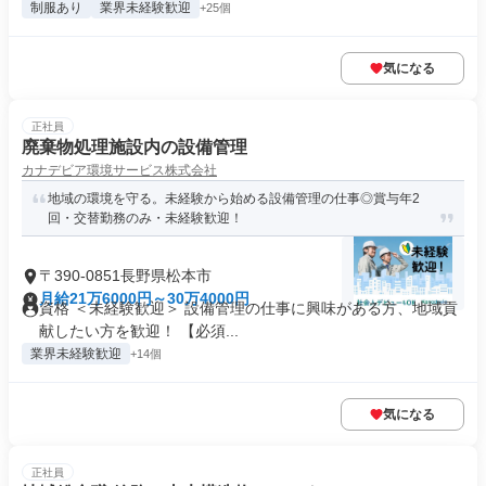
制服あり
業界未経験歓迎
+25個
気になる
正社員
廃棄物処理施設内の設備管理
カナデビア環境サービス株式会社
地域の環境を守る。未経験から始める設備管理の仕事◎賞与年2
回・交替勤務のみ・未経験歓迎！
〒390-0851長野県松本市
月給21万6000円～30万4000円
資格 ＜未経験歓迎＞ 設備管理の仕事に興味がある方、地域貢
献したい方を歓迎！ 【必須...
業界未経験歓迎
+14個
気になる
正社員