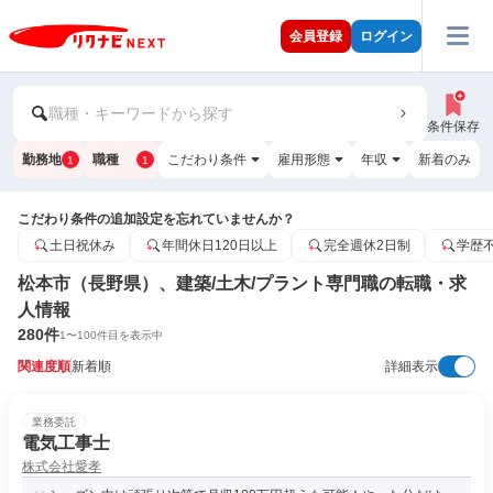
会員登録
ログイン
職種・キーワードから探す
条件保存
勤務地
職種
こだわり条件
雇用形態
年収
新着のみ
1
1
こだわり条件の追加設定を忘れていませんか？
土日祝休み
年間休日120日以上
完全週休2日制
学歴
松本市（長野県）、建築/土木/プラント専門職の転職・求
人情報
280
件
1
〜
100
件目を表示中
関連度順
新着順
詳細表示
業務委託
電気工事士
株式会社愛孝