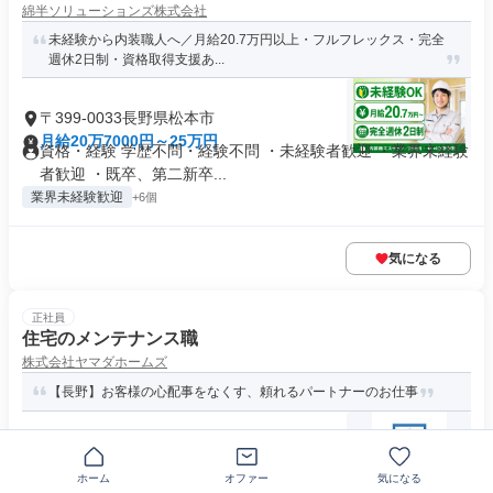
綿半ソリューションズ株式会社
未経験から内装職人へ／月給20.7万円以上・フルフレックス・完全
週休2日制・資格取得支援あ...
〒399-0033長野県松本市
月給20万7000円～25万円
資格・経験 学歴不問・経験不問 ・未経験者歓迎 ・業界未経験
者歓迎 ・既卒、第二新卒...
業界未経験歓迎
+6個
気になる
正社員
住宅のメンテナンス職
株式会社ヤマダホームズ
【長野】お客様の心配事をなくす、頼れるパートナーのお仕事
〒390-0834長野県松本市高宮中
月給24万1640円～35万5540円
ホーム
オファー
気になる
求めている人材 【必須事項】 住宅の施工管理、リフォーム、