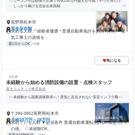
シーズン中は頑張り次第で月収100万円超えも可能！やった分だけ
しっかり稼げる完全出来高制
長野県松本市
完全歩合制
求める人材: * 経験者優遇 * 普通自動車免許をお持ちの方 * 電
気工事士の資格を...
週1日からOK
+1個
気になる
正社員
未経験から始める消防設備の設置・点検スタッフ
富士コムテック株式会社
未経験から国家資格取得へ！景気に左右されない安定インフラ職
〒390-0852長野県松本市
月給20万円～28万円
求めている人材 ▼必須条件 普通自動車運転免許(AT限定可) そ
の他、 ◇未経験OK...