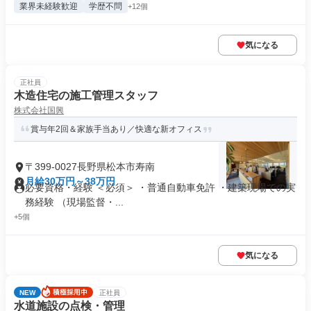
業界未経験歓迎
学歴不問
+12個
気になる
正社員
木造住宅の施工管理スタッフ
株式会社国興
賞与年2回＆家族手当あり／快適な新オフィス
〒399-0027長野県松本市寿南
月給30万円～38万円
必要資格・経験 ＜必須＞ ・普通自動車免許 ・建築現場での実
務経験 （現場監督・...
+5個
気になる
NEW
正社員
水道施設の点検・管理