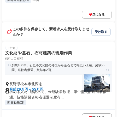
業界未経験歓迎
+18個
気になる
この条件を保存して、新着求人を受け取りませ
受け取る
んか？
正社員
文化財や墓石、石材建築の現場作業
(株)山口石材
創業100年、石垣等文化財の修復から墓石まで幅広い工種。経験不
問、経験者優遇、賞与年2回、...
長野県松本市北深志
月給29万円～55万円
求める人材: 経験不問、未経験者歓迎、準中型免許所有者優
遇。技能講習資格者優遇制度有...
即日勤務OK