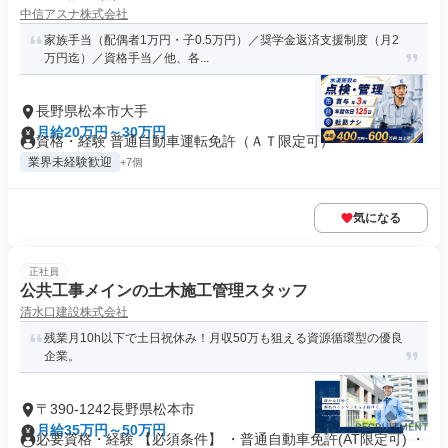
中信アスナ株式会社
家族手当（配偶者1万円・子0.5万円）／奨学金返済支援制度（月2
万円迄）／資格手当／他、各...
長野県松本市大手
月給20万円～30万円
資格・経験 普通自動車運転免許（ＡＴ限定可）
業界未経験歓迎
+7個
気になる
正社員
公共工事メインの土木施工管理スタッフ
清水口建設株式会社
残業月10h以下で土日祝休み！月収50万も狙える資源循環型の優良
企業。
〒390-1242長野県松本市
月給35万円～50万円
必要資格・経験 【必須条件】 ・普通自動車免許(AT限定可) ・