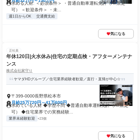
月給32万円～150万円
求める人材: ＜必須条件＞ ・普通自動車運転免許（AT限定
可） ＜歓迎条件＞ ・未...
週1日からOK
交通費支給
気になる
正社員
年休120日|火水休み|住宅の定期点検・アフターメンテナ
ンス
株式会社家守り
ヤマダHDグループ／住宅業界経験者歓迎／直行・直帰が中心☆
〒399-0000長野県松本市
月給25万720円～41万600円
求めている人材 ◆学歴不問 ◆普通自動車運転免許（AT限定
可） ◆住宅業界での実務経験...
業界未経験歓迎
+23個
気になる