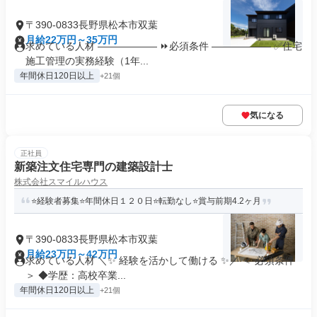
〒390-0833長野県松本市双葉
月給22万円～35万円
求めている人材 ―――――― ⏩必須条件 ―――――― ✅住宅
施工管理の実務経験（1年...
年間休日120日以上
+21個
気になる
正社員
新築注文住宅専門の建築設計士
株式会社スマイルハウス
⭐経験者募集⭐年間休日１２０日⭐転勤なし⭐賞与前期4.2ヶ月
〒390-0833長野県松本市双葉
月給23万円～42万円
求めている人材 ＼✨ 経験を活かして働ける ✨／ ＜ 必須条件
＞ ◆学歴：高校卒業...
年間休日120日以上
+21個