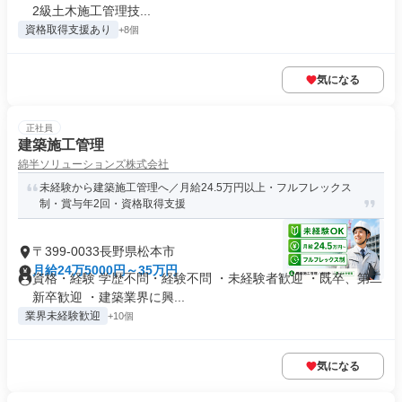
2級土木施工管理技...
資格取得支援あり
+8個
気になる
正社員
建築施工管理
綿半ソリューションズ株式会社
未経験から建築施工管理へ／月給24.5万円以上・フルフレックス
制・賞与年2回・資格取得支援
〒399-0033長野県松本市
月給24万5000円～35万円
資格・経験 学歴不問・経験不問 ・未経験者歓迎 ・既卒、第二
新卒歓迎 ・建築業界に興...
業界未経験歓迎
+10個
気になる