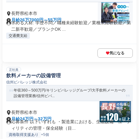
長野県松本市
月給26万7000円～55万円
求める人材: 学歴不問／職種未経験歓迎／業種未経験歓迎／第
二新卒歓迎／ブランクOK ...
交通費支給
気になる
正社員
飲料メーカーの設備管理
信州ビバレッジ株式会社
年収360～500万円/キリンビバレッジグループ/大手飲料メーカーの
設備管理業務/信州ビバ...
長野県松本市
月給24万円～32万円
応募条件 以下いずれも ・製造業における、生産設備・ユーテ
ィリティの管理・保全経験（目...
資格取得支援あり
+5個