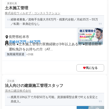
派遣社員
土木施工管理
株式会社ウィルオブ・コンストラクション
経験者募集／資格手当最大月8万円・残業代全額／月給35万～55万
／転勤・単身赴任なし
長野県松本市
月給35万円～55万円
資格 ●土木施工管理の実務経験が3年以上ある方 ●普通自動車
運転免許をお持ちの方（AT...
無期雇用派遣
+20個
気になる
正社員
法人向けの建築施工管理スタッフ
清水口建設株式会社
残業月10h以下で月収50万も可能。資源循環型企業で叶える安定と
高収入。