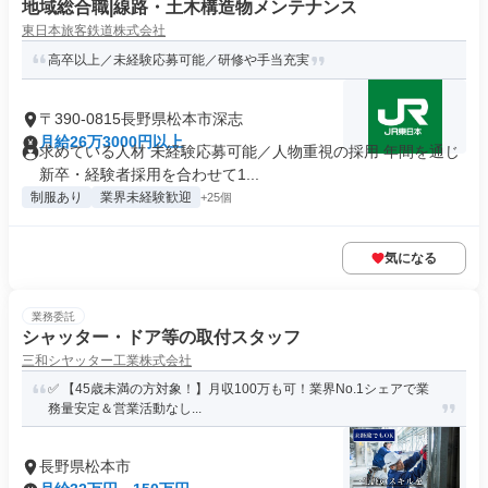
地域総合職|線路・土木構造物メンテナンス
東日本旅客鉄道株式会社
高卒以上／未経験応募可能／研修や手当充実
〒390-0815長野県松本市深志
月給26万3000円以上
求めている人材 未経験応募可能／人物重視の採用 年間を通じ
新卒・経験者採用を合わせて1...
制服あり
業界未経験歓迎
+25個
気になる
業務委託
シャッター・ドア等の取付スタッフ
三和シヤッター工業株式会社
✅ 【45歳未満の方対象！】月収100万も可！業界No.1シェアで業
務量安定＆営業活動なし...
長野県松本市