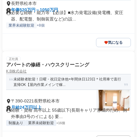
長野県松本市
年俸520万円～1050万円
必要な経験・能力等 【必須】■水力発電設備(発電機、変圧
器、配電盤、制御装置など)の設...
業界未経験歓迎
+8個
気になる
正社員
アパートの修繕・ハウスクリーニング
K.B株式会社
未経験者歓迎！日曜・祝日定休他×年間休日123日＊社用車で直行
直帰OK【屋内作業メインで稼...
〒390-0221長野県松本市
月給24万円以上
経験・資格 高卒以上 55歳以下(長期キャリア形成のため、例
外事由3号のイによる) 要...
制服あり
業界未経験歓迎
+16個