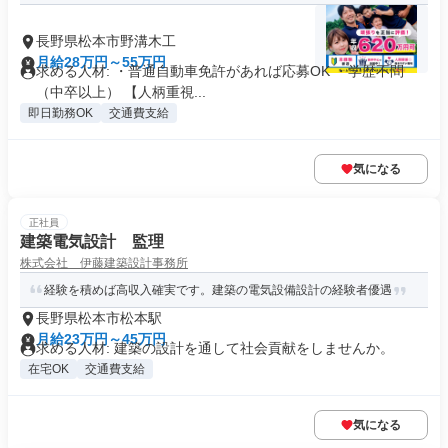
長野県松本市野溝木工
月給28万円～55万円
求める人材: ・普通自動車免許があれば応募OK ・学歴不問
（中卒以上） 【人柄重視...
即日勤務OK
交通費支給
気になる
正社員
建築電気設計 監理
株式会社 伊藤建築設計事務所
経験を積めば高収入確実です。建築の電気設備設計の経験者優遇
長野県松本市松本駅
月給23万円～45万円
求める人材: 建築の設計を通して社会貢献をしませんか。
在宅OK
交通費支給
気になる