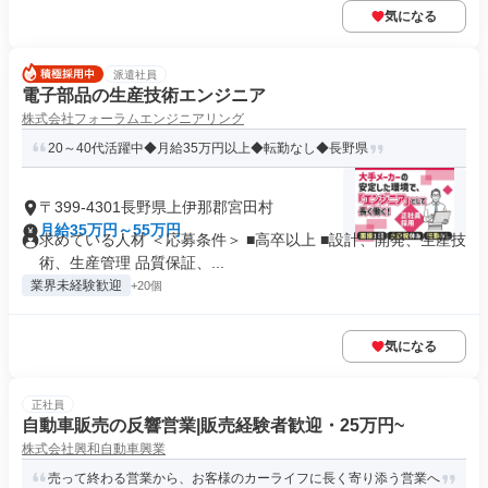
気になる
派遣社員
電子部品の生産技術エンジニア
株式会社フォーラムエンジニアリング
20～40代活躍中◆月給35万円以上◆転勤なし◆長野県
〒399-4301長野県上伊那郡宮田村
月給35万円～55万円
求めている人材 ＜応募条件＞ ■高卒以上 ■設計、開発、生産技
術、生産管理 品質保証、...
業界未経験歓迎
+20個
気になる
正社員
自動車販売の反響営業|販売経験者歓迎・25万円~
株式会社興和自動車興業
売って終わる営業から、お客様のカーライフに長く寄り添う営業へ