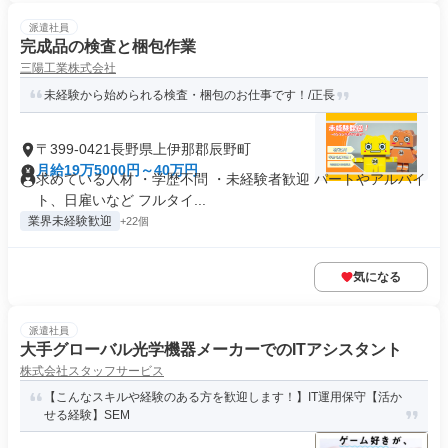
派遣社員
完成品の検査と梱包作業
三陽工業株式会社
未経験から始められる検査・梱包のお仕事です！/正長
〒399-0421長野県上伊那郡辰野町
月給19万5000円～40万円
求めている人材 ・学歴不問 ・未経験者歓迎 パートやアルバイ
ト、日雇いなど フルタイ...
業界未経験歓迎
+22個
気になる
派遣社員
大手グローバル光学機器メーカーでのITアシスタント
株式会社スタッフサービス
【こんなスキルや経験のある方を歓迎します！】IT運用保守【活か
せる経験】SEM