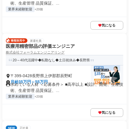
術、生産管理 品質保証、...
業界未経験歓迎
+20個
気になる
派遣社員
医療用精密部品の評価エンジニア
株式会社フォーラムエンジニアリング
20～40代活躍中◆転勤なし◆土日祝休み◆長野県
〒399-0428長野県上伊那郡辰野町
月給35万円～55万円
求めている人材 ＜応募条件＞ ■高卒以上 ■設計、開発、生産技
術、生産管理 品質保証、...
業界未経験歓迎
+20個
気になる
NEW
正社員