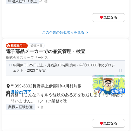
中途入社50％以上
+10個
気になる
この企業の類似求人を見る
派遣社員
電子部品メーカーでの品質管理・検査
株式会社スタッフサービス
年間休日125日以上・月残業10時間以内・年間80,000件のプロジ
ェクト（2023年度実...
〒399-3802長野県上伊那郡中川村片桐
月給23万円
資格 【こんなスキルや経験のある方を歓迎します！】 経験は
問いません。コツコツ業務が出...
業界未経験歓迎
+30個
気になる