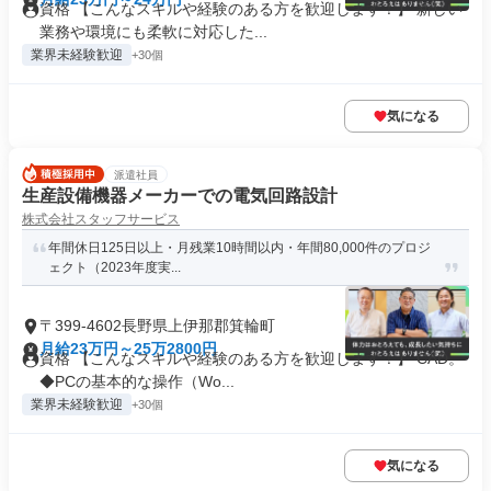
資格 【こんなスキルや経験のある方を歓迎します！】 新しい
業務や環境にも柔軟に対応した...
業界未経験歓迎
+30個
気になる
派遣社員
生産設備機器メーカーでの電気回路設計
株式会社スタッフサービス
年間休日125日以上・月残業10時間以内・年間80,000件のプロジ
ェクト（2023年度実...
〒399-4602長野県上伊那郡箕輪町
月給23万円～25万2800円
資格 【こんなスキルや経験のある方を歓迎します！】 CAD。
◆PCの基本的な操作（Wo...
業界未経験歓迎
+30個
気になる