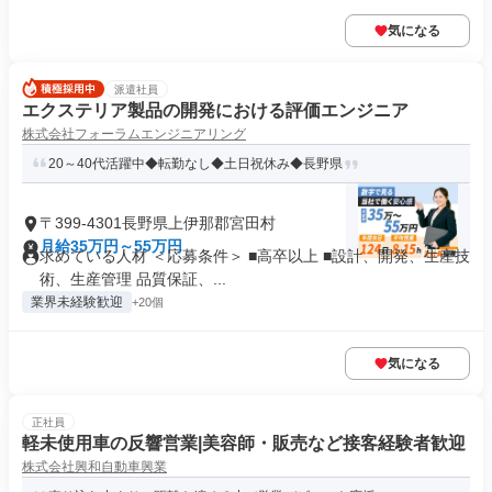
気になる
派遣社員
エクステリア製品の開発における評価エンジニア
株式会社フォーラムエンジニアリング
20～40代活躍中◆転勤なし◆土日祝休み◆長野県
〒399-4301長野県上伊那郡宮田村
月給35万円～55万円
求めている人材 ＜応募条件＞ ■高卒以上 ■設計、開発、生産技
術、生産管理 品質保証、...
業界未経験歓迎
+20個
気になる
正社員
軽未使用車の反響営業|美容師・販売など接客経験者歓迎
株式会社興和自動車興業