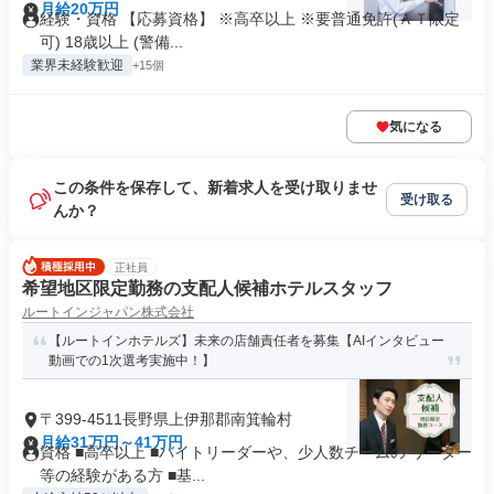
月給20万円
経験・資格 【応募資格】 ※高卒以上 ※要普通免許(ＡＴ限定
可) 18歳以上 (警備...
業界未経験歓迎
+15個
気になる
この条件を保存して、新着求人を受け取りませ
受け取る
んか？
正社員
希望地区限定勤務の支配人候補ホテルスタッフ
ルートインジャパン株式会社
【ルートインホテルズ】未来の店舗責任者を募集【AIインタビュー
動画での1次選考実施中！】
〒399-4511長野県上伊那郡南箕輪村
月給31万円～41万円
資格 ■高卒以上 ■バイトリーダーや、少人数チームの リーダー
等の経験がある方 ■基...