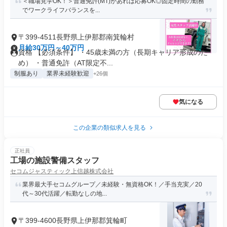
＜職場見学OK！＞普通免許(MT)があれば応募OK◎固定時間の勤務
でワークライフバランスを...
〒399-4511長野県上伊那郡南箕輪村
月給30万円～40万円
資格 【必須条件】 ・45歳未満の方（長期キャリア形成のた
め） ・普通免許（AT限定不...
制服あり
業界未経験歓迎
+26個
気になる
この企業の類似求人を見る
正社員
工場の施設警備スタッフ
セコムジャスティック上信越株式会社
業界最大手セコムグループ／未経験・無資格OK！／手当充実／20
代～30代活躍／転勤なしの地...
〒399-4600長野県上伊那郡箕輪町