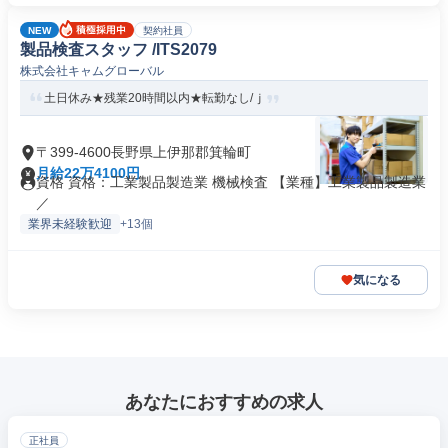
NEW
契約社員
製品検査スタッフ /ITS2079
株式会社キャムグローバル
土日休み★残業20時間以内★転勤なし/ｊ
〒399-4600長野県上伊那郡箕輪町
月給22万4100円
資格 資格：工業製品製造業 機械検査 【業種】工業製品製造業
／
業界未経験歓迎
+13個
気になる
あなたにおすすめの求人
正社員