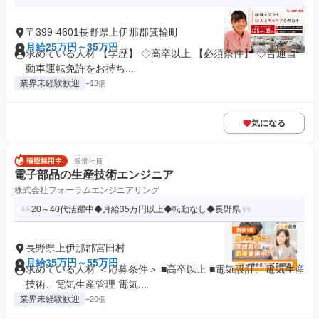
〒399-4601長野県上伊那郡箕輪町
月給25万円～35万円
求めている人材 【学歴】 ◇高卒以上 【必須条件】 ◇普通自
動車運転免許をお持ち...
業界未経験歓迎
+13個
気になる
派遣社員
電子部品の生産技術エンジニア
株式会社フォーラムエンジニアリング
20～40代活躍中◆月給35万円以上◆転勤なし◆長野県
長野県上伊那郡宮田村
月給35万円～55万円
求めている人材 ＜応募条件＞ ■高卒以上 ■電気設計、電気生産
技術、電気生産管理 電気...
業界未経験歓迎
+20個