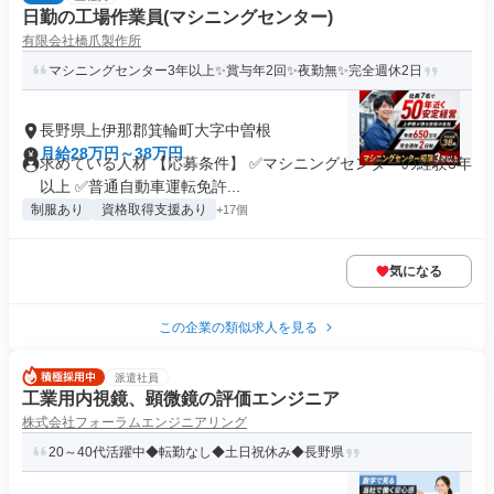
日勤の工場作業員(マシニングセンター)
有限会社橋爪製作所
マシニングセンター3年以上✨賞与年2回✨夜勤無✨完全週休2日
長野県上伊那郡箕輪町大字中曽根
月給28万円～38万円
求めている人材 【応募条件】 ✅マシニングセンターの経験3年
以上 ✅普通自動車運転免許...
制服あり
資格取得支援あり
+17個
気になる
この企業の類似求人を見る
派遣社員
工業用内視鏡、顕微鏡の評価エンジニア
株式会社フォーラムエンジニアリング
20～40代活躍中◆転勤なし◆土日祝休み◆長野県