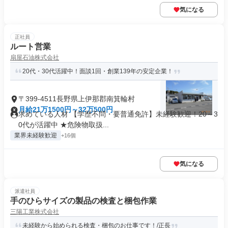
気になる
正社員
ルート営業
扇屋石油株式会社
20代・30代活躍中！面談1回・創業139年の安定企業！
〒399-4511長野県上伊那郡南箕輪村
月給21万1500円～32万500円
求めている人材 【学歴不問・要普通免許】未経験歓迎！20～3
0代が活躍中 ★危険物取扱...
業界未経験歓迎
+16個
気になる
派遣社員
手のひらサイズの製品の検査と梱包作業
三陽工業株式会社
未経験から始められる検査・梱包のお仕事です！/正長