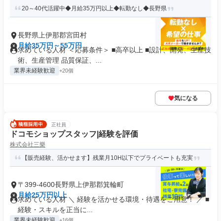
20～40代活躍中◆月給35万円以上◆転勤なし◆長野県
長野県上伊那郡宮田村
月給35万円～55万円
求めている人材 ＜応募条件＞ ■高卒以上 ■設計、開発、生産技
術、生産管理 品質保証、...
業界未経験歓迎
+20個
気になる
正社員
ドコモショップスタッフ|経験を評価
株式会社三樂
【販売経験、活かせます】残業月10H以下でプライベートも充実
〒399-4600長野県上伊那郡箕輪町
月給25万円以上
求めている人材 ＼ 経験を活かせる環境・待遇をご用意！ ／ ■
経験・スキルを正当に...
業界未経験歓迎
+16個