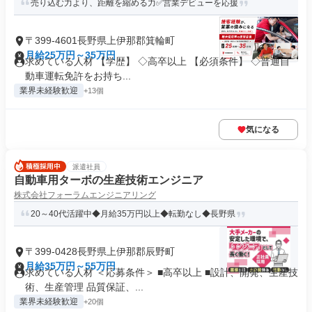
売り込む力より、距離を縮める力✅営業デビューを応援
〒399-4601長野県上伊那郡箕輪町
月給25万円～35万円
求めている人材 【学歴】 ◇高卒以上 【必須条件】 ◇普通自
動車運転免許をお持ち...
業界未経験歓迎
+13個
気になる
派遣社員
自動車用ターボの生産技術エンジニア
株式会社フォーラムエンジニアリング
20～40代活躍中◆月給35万円以上◆転勤なし◆長野県
〒399-0428長野県上伊那郡辰野町
月給35万円～55万円
求めている人材 ＜応募条件＞ ■高卒以上 ■設計、開発、生産技
術、生産管理 品質保証、...
業界未経験歓迎
+20個