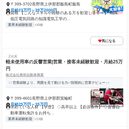
〒399-3702長野県上伊那郡飯島町飯島
月給23万円～39万2000円
資格 【こんなスキルや経験のある方を歓迎します！】 知識、
低圧電気回路の知識電気工学の...
業界未経験歓迎
+30個
気になる
正社員
軽未使用車の反響営業|営業・接客未経験歓迎・月給25万
円
株式会社興和自動車興業
営業経験より、周囲を見て動ける力✅段階的に営業デビュー
〒399-4601長野県上伊那郡箕輪町
月給25万円～35万円
求めている人材 【学歴】 ◇高卒以上 【必須条件】 ◇普通自
動車運転免許をお持ち...
業界未経験歓迎
+13個