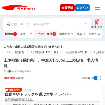
会員登録
ログイン
職種・キーワードから探す
条件保存
勤務地
職種
こだわり条件
雇用形態
年収
新着のみ
1
1
こだわり条件の追加設定を忘れていませんか？
土日祝休み
年間休日120日以上
完全週休2日制
学歴
上伊那郡（長野県）、中途入社50％以上の転職・求人情
報
35
件
1
〜
35
件目を表示中
関連度順
新着順
詳細表示
正社員
自動車やトラックを運ぶ大型ドライバー
愛知車輌興業株式会社