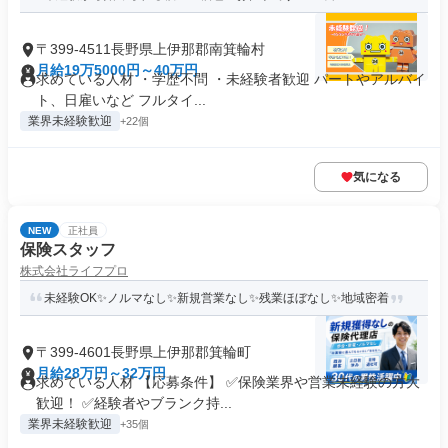
〒399-4511長野県上伊那郡南箕輪村
月給19万5000円～40万円
求めている人材 ・学歴不問 ・未経験者歓迎 パートやアルバイ
ト、日雇いなど フルタイ...
業界未経験歓迎
+22個
気になる
NEW
正社員
保険スタッフ
株式会社ライフプロ
未経験OK✨ノルマなし✨新規営業なし✨残業ほぼなし✨地域密着
〒399-4601長野県上伊那郡箕輪町
月給28万円～32万円
求めている人材 【応募条件】 ✅保険業界や営業未経験の方大
歓迎！ ✅経験者やブランク持...
業界未経験歓迎
+35個