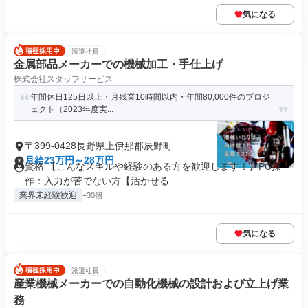
気になる
派遣社員
金属部品メーカーでの機械加工・手仕上げ
株式会社スタッフサービス
年間休日125日以上・月残業10時間以内・年間80,000件のプロジ
ェクト（2023年度実...
〒399-0428長野県上伊那郡辰野町
月給23万円～28万円
資格 【こんなスキルや経験のある方を歓迎します！】PC操
作：入力が苦でない方【活かせる...
業界未経験歓迎
+30個
気になる
派遣社員
産業機械メーカーでの自動化機械の設計および立上げ業
務