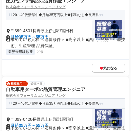
圧力センサ部品の品質保証エンジニア
株式会社フォーラムエンジニアリング
20～40代活躍中◆月給35万円以上◆転勤なし◆長野県
〒399-4301長野県上伊那郡宮田村
月給35万円～55万円
求めている人材 ＜応募条件＞ ■高卒以上 ■設計、開発、生産技
術、生産管理 品質保証、...
業界未経験歓迎
+20個
気になる
派遣社員
自動車用ターボの品質管理エンジニア
株式会社フォーラムエンジニアリング
20～40代活躍中◆月給35万円以上◆転勤なし◆長野県
〒399-0428長野県上伊那郡辰野町
月給35万円～55万円
求めている人材 ＜応募条件＞ ■高卒以上 ■設計、開発、生産技