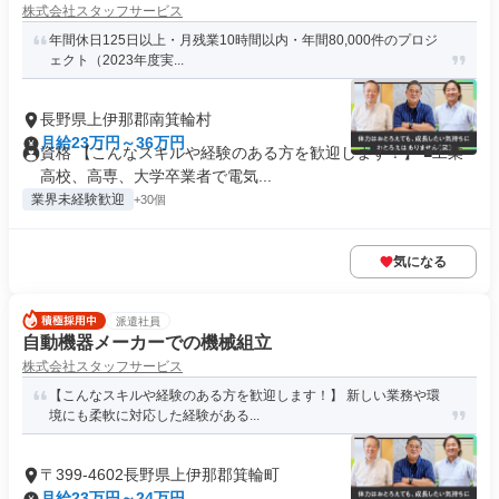
株式会社スタッフサービス
年間休日125日以上・月残業10時間以内・年間80,000件のプロジ
ェクト（2023年度実...
長野県上伊那郡南箕輪村
月給23万円～36万円
資格 【こんなスキルや経験のある方を歓迎します！】 ■工業
高校、高専、大学卒業者で電気...
業界未経験歓迎
+30個
気になる
派遣社員
自動機器メーカーでの機械組立
株式会社スタッフサービス
【こんなスキルや経験のある方を歓迎します！】 新しい業務や環
境にも柔軟に対応した経験がある...
〒399-4602長野県上伊那郡箕輪町
月給23万円～24万円