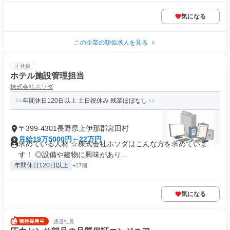
気になる
この企業の類似求人を見る
正社員
ホテル施設管理担当
株式会社ホソダ
年間休日120日以上 土日祝休み 残業ほぼなし
〒399-4301長野県上伊那郡宮田村
月給19万5000円～22万円
求めている人材 ☆株式会社ホソダはこんな方を求めていま
す！ ◎設備や建物に興味があり...
年間休日120日以上
+17個
気になる
派遣社員