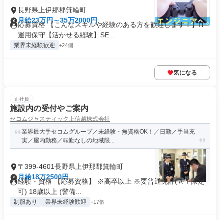
長野県上伊那郡箕輪町
月給23万円～35万2000円
応募資格 【こんなスキルや経験のある方を歓迎します！】IT
運用保守【活かせる経験】SE...
業界未経験歓迎
+24個
気になる
正社員
施設内の受付やご案内
セコムジャスティック上信越株式会社
業界最大手セコムグループ／未経験・無資格OK！／日勤／手当充
実／屋内勤務／転勤なしの地域限...
〒399-4601長野県上伊那郡箕輪町
月給18万2500円
経験・資格 【応募資格】 ※高卒以上 ※要普通免許(ＡＴ限定
可) 18歳以上 (警備...
制服あり
業界未経験歓迎
+17個