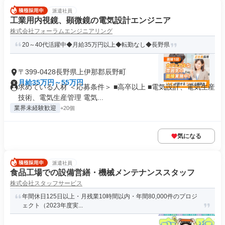
派遣社員
工業用内視鏡、顕微鏡の電気設計エンジニア
株式会社フォーラムエンジニアリング
20～40代活躍中◆月給35万円以上◆転勤なし◆長野県
〒399-0428長野県上伊那郡辰野町
月給35万円～55万円
求めている人材 ＜応募条件＞ ■高卒以上 ■電気設計、電気生産
技術、電気生産管理 電気...
業界未経験歓迎
+20個
気になる
派遣社員
食品工場での設備営繕・機械メンテナンススタッフ
株式会社スタッフサービス
年間休日125日以上・月残業10時間以内・年間80,000件のプロジ
ェクト（2023年度実...