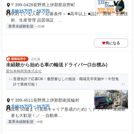
〒399-0428長野県上伊那郡辰野町
月給35万円～55万円
求めている人材 ＜応募条件＞ ■高卒以上 ■設計、開発、生産技
術、生産管理 品質保証、...
業界未経験歓迎
+20個
気になる
正社員
未経験から始める車の輸送ドライバー(3台積み)
愛知車輌興業株式会社
普通免許で応募OK！履歴書なしの面談・職場見学実施中！中型免
許で乗務可能！
〒399-4511長野県上伊那郡南箕輪村
月給25万円～35万円
資格 50歳まで(長期キャリア形成のため) ＼ドライバー未経験
者も大歓迎！／ ・自動車...
業界未経験歓迎
+9個