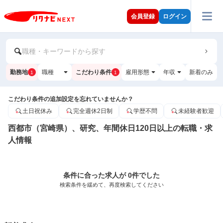
会員登録
ログイン
職種・キーワードから探す
勤務地
職種
こだわり条件
雇用形態
年収
新着のみ
1
1
こだわり条件の追加設定を忘れていませんか？
土日祝休み
完全週休2日制
学歴不問
未経験者歓迎
西都市（宮崎県）、研究、年間休日120日以上の転職・求
人情報
条件に合った求人が 0件でした
検索条件を緩めて、再度検索してください