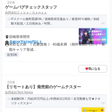
正社員
ゲームバグチェックスタッフ
合同会社ＣｙｂｅｒＧａｍｅｓ
ITスクール無料受講OK／資格取得支援あり／家賃60％補助／未経
験大歓迎／土日祝休み／年間...
宮崎県串間市
月給29万9700円以上
求める人材: 《 応募資格 》 40歳未満 （例外事由3号のイ・長
期キャリア形成...
在宅OK
気になる
正社員
【リモートあり】発売前のゲームテスター
合同会社Tech Nexus
未経験OK！月給30万円以上♪年間休日135日！在宅勤務も可★クオ
リティテスター