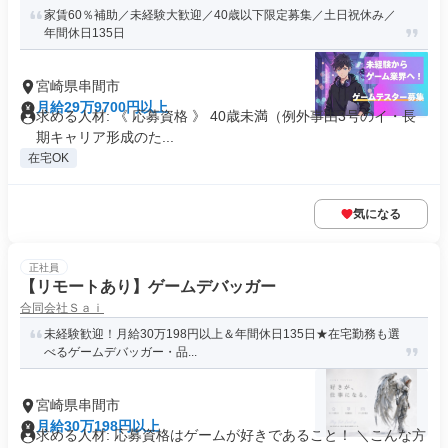
家賃60％補助／未経験大歓迎／40歳以下限定募集／土日祝休み／
年間休日135日
宮崎県串間市
月給29万9700円以上
求める人材: 《 応募資格 》 40歳未満（例外事由3号のイ・長
期キャリア形成のた...
在宅OK
気になる
正社員
【リモートあり】ゲームデバッガー
合同会社Ｓａｉ
未経験歓迎！月給30万198円以上＆年間休日135日★在宅勤務も選
べるゲームデバッガー・品...
宮崎県串間市
月給30万198円以上
求める人材: 応募資格はゲームが好きであること！ ＼こんな方