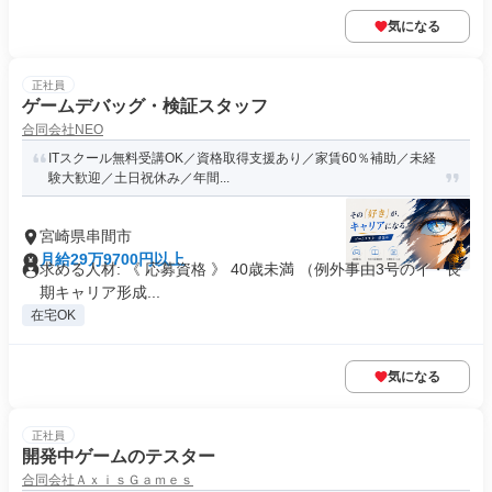
気になる
正社員
ゲームデバッグ・検証スタッフ
合同会社NEO
ITスクール無料受講OK／資格取得支援あり／家賃60％補助／未経
験大歓迎／土日祝休み／年間...
宮崎県串間市
月給29万9700円以上
求める人材: 《 応募資格 》 40歳未満 （例外事由3号のイ・長
期キャリア形成...
在宅OK
気になる
正社員
開発中ゲームのテスター
合同会社ＡｘｉｓＧａｍｅｓ