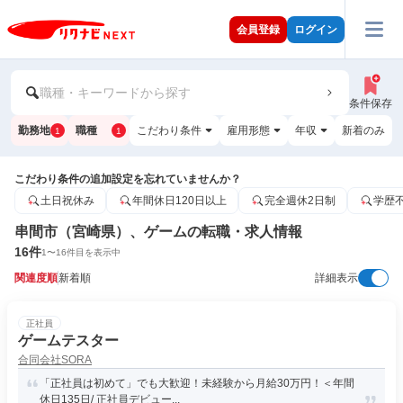
会員登録
ログイン
職種・キーワードから探す
条件保存
勤務地
職種
こだわり条件
雇用形態
年収
新着のみ
1
1
こだわり条件の追加設定を忘れていませんか？
土日祝休み
年間休日120日以上
完全週休2日制
学歴
串間市（宮崎県）、ゲームの転職・求人情報
16
件
1
〜
16
件目を表示中
関連度順
新着順
詳細表示
正社員
ゲームテスター
合同会社SORA
「正社員は初めて」でも大歓迎！未経験から月給30万円！＜年間
休日135日/ 正社員デビュー...