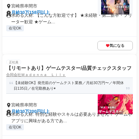
宮崎県串間市
月給30万158円以上
求める人材: 【こんな方歓迎です】 ★未経験・第二新卒・フリ
ーター歓迎 ★ゲーム...
在宅OK
気になる
正社員
【リモートあり】ゲームテスター/品質チェックスタッフ
合同会社Ｍａｄｏｎｎａ Ｌｉｌｙ
【未経験OK】発売前のゲームテスト業務／月給30万円〜／年間休
日135日／在宅勤務あり◉
宮崎県串間市
月給30万200円以上
求める人材: 特別な経験やスキルは必要ありません！ ゲームや
アプリに興味がある方であ...
在宅OK