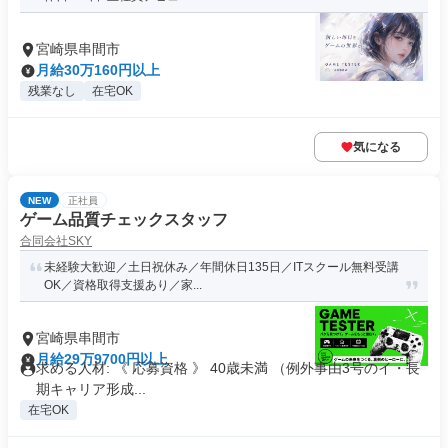
宮崎県串間市
月給30万160円以上
残業なし
在宅OK
気になる
NEW
正社員
ゲーム品質チェックスタッフ
合同会社SKY
未経験大歓迎／土日祝休み／年間休日135日／ITスクール無料受講
OK／資格取得支援あり／家...
宮崎県串間市
月給29万9700円以上
求める人材: 《 応募資格 》 40歳未満 （例外事由3号のイ・長
期キャリア形成...
在宅OK