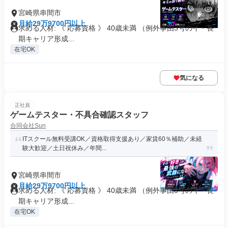
宮崎県串間市
月給29万9700円以上
求める人材: 《 応募資格 》 40歳未満 （例外事由3号のイ・長
期キャリア形成...
在宅OK
気になる
正社員
ゲームテスター・不具合確認スタッフ
合同会社Sun
ITスクール無料受講OK／資格取得支援あり／家賃60％補助／未経
験大歓迎／土日祝休み／年間...
宮崎県串間市
月給29万9700円以上
求める人材: 《 応募資格 》 40歳未満 （例外事由3号のイ・長
期キャリア形成...
在宅OK