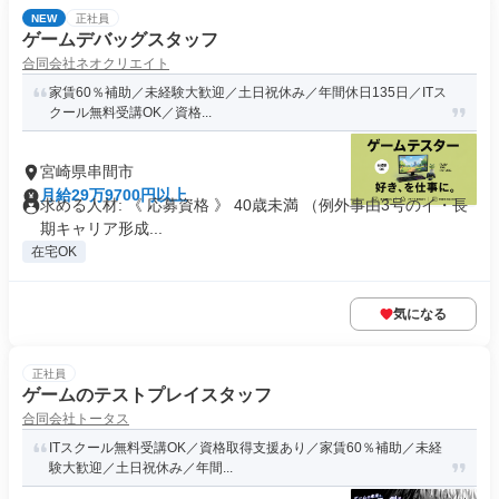
NEW
正社員
ゲームデバッグスタッフ
合同会社ネオクリエイト
家賃60％補助／未経験大歓迎／土日祝休み／年間休日135日／ITス
クール無料受講OK／資格...
宮崎県串間市
月給29万9700円以上
求める人材: 《 応募資格 》 40歳未満 （例外事由3号のイ・長
期キャリア形成...
在宅OK
気になる
正社員
ゲームのテストプレイスタッフ
合同会社トータス
ITスクール無料受講OK／資格取得支援あり／家賃60％補助／未経
験大歓迎／土日祝休み／年間...