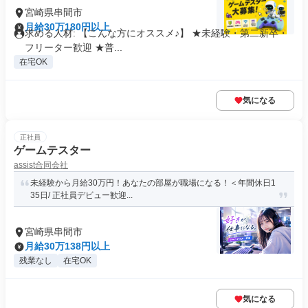
宮崎県串間市
月給30万180円以上
求める人材: 【こんな方にオススメ♪】 ★未経験・第二新卒・
フリーター歓迎 ★普...
在宅OK
気になる
正社員
ゲームテスター
assist合同会社
未経験から月給30万円！あなたの部屋が職場になる！＜年間休日1
35日/ 正社員デビュー歓迎...
宮崎県串間市
月給30万138円以上
残業なし
在宅OK
気になる