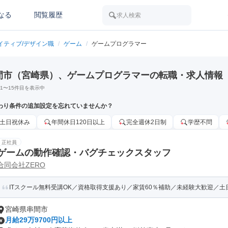
なる
閲覧履歴
求人検索
イティブ/デザイン職
/
ゲーム
/
ゲームプログラマー
間市（宮崎県）、ゲームプログラマーの転職・求人情報
1
〜
15
件目を表示中
わり条件の追加設定を忘れていませんか？
土日祝休み
年間休日120日以上
完全週休2日制
学歴不問
正社員
ゲームの動作確認・バグチェックスタッフ
合同会社ZERO
ITスクール無料受講OK／資格取得支援あり／家賃60％補助／未経験大歓迎／土日祝
宮崎県串間市
月給29万9700円以上