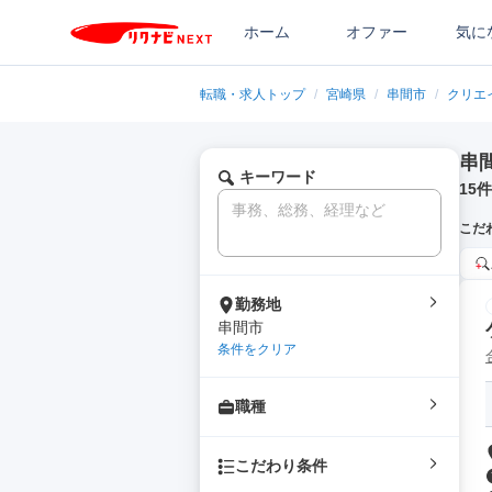
ホーム
オファー
気に
転職・求人トップ
/
宮崎県
/
串間市
/
クリエ
串
キーワード
15
件
こだ
勤務地
串間市
条件をクリア
職種
こだわり条件