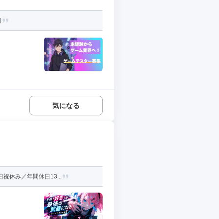
日
気になる
休み／年間休日13...