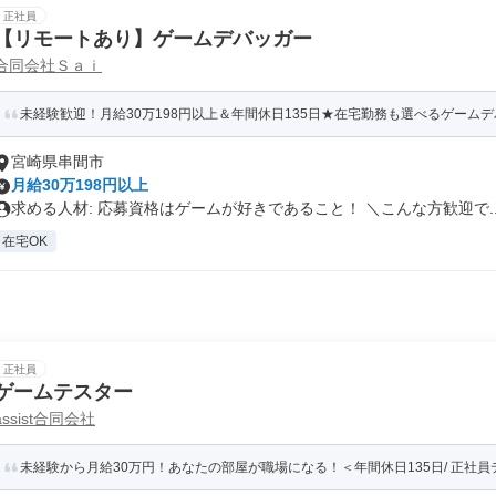
正社員
【リモートあり】ゲームデバッガー
合同会社Ｓａｉ
未経験歓迎！月給30万198円以上＆年間休日135日★在宅勤務も選べるゲーム
宮崎県串間市
月給30万198円以上
求める人材: 応募資格はゲームが好きであること！ ＼こんな方歓迎で..
在宅OK
正社員
ゲームテスター
assist合同会社
未経験から月給30万円！あなたの部屋が職場になる！＜年間休日135日/ 正社