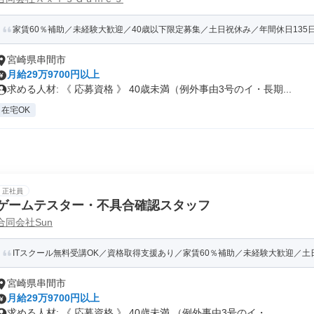
家賃60％補助／未経験大歓迎／40歳以下限定募集／土日祝休み／年間休日135
宮崎県串間市
月給29万9700円以上
求める人材: 《 応募資格 》 40歳未満（例外事由3号のイ・長期...
在宅OK
正社員
ゲームテスター・不具合確認スタッフ
合同会社Sun
ITスクール無料受講OK／資格取得支援あり／家賃60％補助／未経験大歓迎／土日祝
宮崎県串間市
月給29万9700円以上
求める人材: 《 応募資格 》 40歳未満 （例外事由3号のイ・...