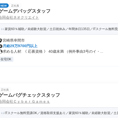
NEW
正社員
ゲームデバッグスタッフ
合同会社ネオクリエイト
家賃60％補助／未経験大歓迎／土日祝休み／年間休日135日／ITスクール無料受講
宮崎県串間市
月給29万9700円以上
求める人材: 《 応募資格 》 40歳未満 （例外事由3号のイ・...
在宅OK
正社員
ゲームバグチェックスタッフ
合同会社ＣｙｂｅｒＧａｍｅｓ
ITスクール無料受講OK／資格取得支援あり／家賃60％補助／未経験大歓迎／土日祝