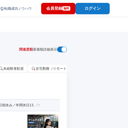
会員登録
ログイン
転職成功ノウハウ
無料
関連度順
新着順
詳細表示
未経験者歓迎
在宅勤務（リモートワーク）OK
家賃補助・住宅手当
休み／年間休日13...