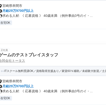
宮崎県串間市
月給29万9700円以上
求める人材: 《 応募資格 》 40歳未満 （例外事由3号のイ・...
在宅OK
正社員
ゲームのテストプレイスタッフ
合同会社トータス
ITスクール無料受講OK／資格取得支援あり／家賃60％補助／未経験大歓迎／土日祝
宮崎県串間市
月給29万9700円以上
求める人材: 《 応募資格 》 40歳未満 （例外事由3号のイ・...
在宅OK