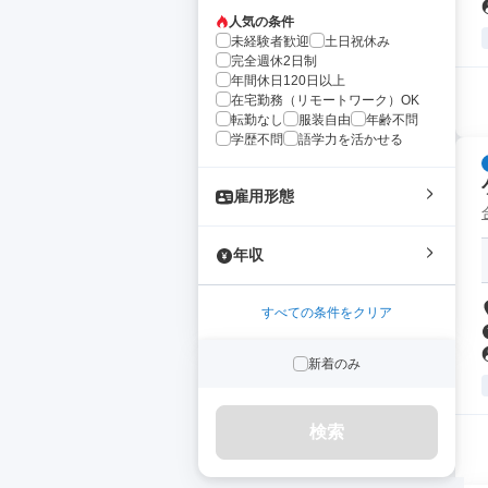
人気の条件
未経験者歓迎
土日祝休み
完全週休2日制
年間休日120日以上
在宅勤務（リモートワーク）OK
転勤なし
服装自由
年齢不問
学歴不問
語学力を活かせる
雇用形態
年収
すべての条件をクリア
新着のみ
検索