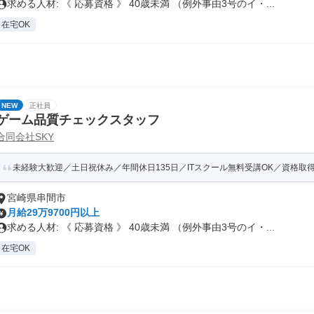
求める人材: 《 応募資格 》 40歳未満 （例外事由3号のイ・...
在宅OK
NEW
正社員
ゲーム品質チェックスタッフ
合同会社SKY
未経験大歓迎／土日祝休み／年間休日135日／ITスクール無料受講OK／資格取得支
宮崎県串間市
月給29万9700円以上
求める人材: 《 応募資格 》 40歳未満 （例外事由3号のイ・...
在宅OK