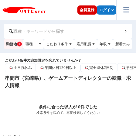
会員登録
ログイン
職種・キーワードから探す
勤務地
職種
こだわり条件
雇用形態
年収
新着のみ
1
こだわり条件の追加設定を忘れていませんか？
土日祝休み
年間休日120日以上
完全週休2日制
学歴
串間市（宮崎県）、ゲームアートディレクターの転職・求
人情報
条件に合った求人が 0件でした
検索条件を緩めて、再度検索してください