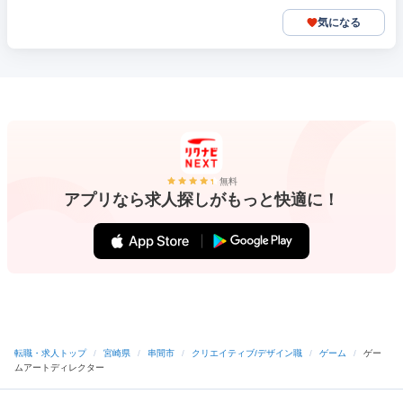
気になる
無料
アプリなら求人探しがもっと快適に！
転職・求人トップ
/
宮崎県
/
串間市
/
クリエイティブ/デザイン職
/
ゲーム
/
ゲー
ムアートディレクター