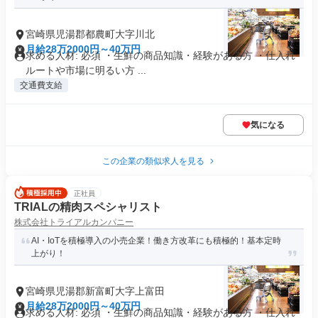
宮崎県児湯郡都農町大字川北
月給28万2000円～40万円
求める人材: 必須 ・生鮮の商品知識・経験がある方 ・仕入れ
ルートや市場に明るい方 ...
交通費支給
気になる
この企業の類似求人を見る
正社員
TRIALの精肉スペシャリスト
株式会社トライアルカンパニー
AI・IoTを積極導入の小売企業！働き方改革にも積極的！基本定時
上がり！
宮崎県児湯郡新富町大字上富田
月給28万2000円～40万円
求める人材: 必須 ・生鮮の商品知識・経験がある方 ・仕入れ