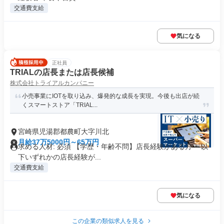
交通費支給
気になる
正社員
TRIALの店長または店長候補
株式会社トライアルカンパニー
小売事業にIOTを取り込み、爆発的な成長を実現。今後も出店が続
くスマートストア「TRIAL...
宮崎県児湯郡都農町大字川北
月給37万5000円～65万円
求める人材: 必須 【学歴・年齢不問】店長経験がある方 ～以
下いずれかの店長経験が...
交通費支給
気になる
この企業の類似求人を見る