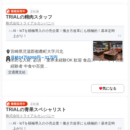
正社員
TRIALの精肉スタッフ
株式会社トライアルカンパニー
AI・IoTを積極導入の小売企業！働き方改革にも積極的！基本定時
上がり！
宮崎県児湯郡都農町大字川北
月給24万6000円～31万円
求める人材: 必須 ・業界未経験OK 歓迎 食品スーパーや小売店
経験者 中食や百貨...
交通費支給
気になる
正社員
TRIALの青果スペシャリスト
株式会社トライアルカンパニー
AI・IoTを積極導入の小売企業！働き方改革にも積極的！基本定時
上がり！