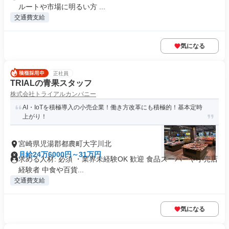
ルートや市場に明るい方 ...
交通費支給
気になる
正社員
TRIALの青果スタッフ
株式会社トライアルカンパニー
AI・IoTを積極導入の小売企業！働き方改革にも積極的！基本定時
上がり！
宮崎県児湯郡都農町大字川北
月給24万6000円～31万円
求める人材: 必須 ・業界未経験OK 歓迎 食品スーパーや小売店
経験者 中食や百貨...
交通費支給
気になる