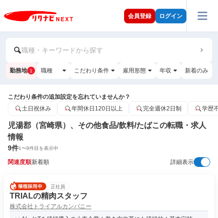
会員登録
ログイン
職種・キーワードから探す
勤務地
職種
こだわり条件
雇用形態
年収
新着のみ
1
こだわり条件の追加設定を忘れていませんか？
土日祝休み
年間休日120日以上
完全週休2日制
学歴
児湯郡（宮崎県）、その他食品/飲料/たばこの転職・求人
情報
9
件
1
〜
9
件目を表示中
関連度順
新着順
詳細表示
正社員
TRIALの精肉スタッフ
株式会社トライアルカンパニー