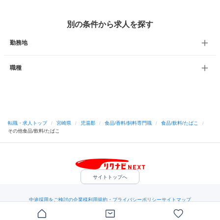
別の条件から求人を探す
勤務地
職種
転職・求人トップ
/
宮崎県
/
児湯郡
/
食品/香料/飼料専門職
/
食品/飲料/たばこ
/
その他食品/飲料/たばこ
サイトトップへ
中途採用をご検討の企業様
利用規約・プライバシーポリシー
サイトマップ
ヘルプ・お問い合わせ
（C）Indeed Inc.