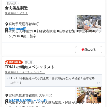
契約社員
食肉製品製造
株式会社ミヤチク
宮崎県児湯郡都農町
時給1050円
求める人材/能力 ■未経験者歓迎 ■経験者歓迎 ■学歴不問 ■ブラ
ンクOK ■第二新卒...
気になる
正社員
TRIALの精肉スペシャリスト
株式会社トライアルカンパニー
AI・IoTを積極導入の小売企業！働き方改革にも積極的！基本定時
上がり！
宮崎県児湯郡都農町大字川北
月給28万2000円～40万円
求める人材: 必須 ・生鮮の商品知識・経験がある方 ・仕入れ