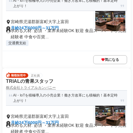
AI・IoTを積極導入の小売企業！働き方改革にも積極的！基本定時
上がり！
宮崎県児湯郡新富町大字上富田
月給24万6000円～31万円
求める人材: 必須 ・業界未経験OK 歓迎 食品スーパーや小売店
経験者 中食や百貨...
交通費支給
気になる
正社員
TRIALの青果スタッフ
株式会社トライアルカンパニー
AI・IoTを積極導入の小売企業！働き方改革にも積極的！基本定時
上がり！
宮崎県児湯郡新富町大字上富田
月給24万6000円～31万円
求める人材: 必須 ・業界未経験OK 歓迎 食品スーパーや小売店
経験者 中食や百貨...