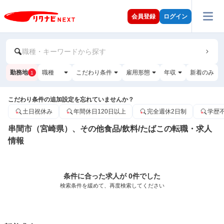
会員登録
ログイン
職種・キーワードから探す
勤務地
職種
こだわり条件
雇用形態
年収
新着のみ
1
こだわり条件の追加設定を忘れていませんか？
土日祝休み
年間休日120日以上
完全週休2日制
学歴
串間市（宮崎県）、その他食品/飲料/たばこの転職・求人
情報
条件に合った求人が 0件でした
検索条件を緩めて、再度検索してください